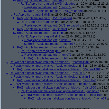
Re(2): Apple hat reagiert!
(
momo77
am 28.04.2011, 20:24:46)
Re(3): Apple hat reagiert!
(
AVS_reloaded
am 29.04.2011, 11:29:18
Re(4): Apple hat reagiert!
(
momo77
am 29.04.2011, 11:33:38)
Re(5): Apple hat reagiert!
(
AVS_reloaded
am 29.04.2011, 11:
Re: Apple hat reagiert!
(
thE
am 28.04.2011, 17:46:32)
Re(2): Apple hat reagiert!
(
AVS_reloaded
am 28.04.2011, 17:54:07)
Re(3): Apple hat reagiert!
(
thE
am 28.04.2011, 18:05:05)
Re(4): Apple hat reagiert!
(
AVS_reloaded
am 28.04.2011, 18:12
Re(2): Apple hat reagiert!
(
kaufinator1
am 28.04.2011, 18:12:31)
Re(2): Apple hat reagiert!
(
Justin B.
am 28.04.2011, 18:43:44)
Re(3): Apple hat reagiert!
(
thE
am 28.04.2011, 18:45:21)
Re(4): Apple hat reagiert!
(
Justin B.
am 28.04.2011, 18:54:12)
Re(5): Apple hat reagiert!
(
momo77
am 28.04.2011, 20:07:07
Re(2): Apple hat reagiert!
(
momo77
am 28.04.2011, 19:36:19)
Re(3): Apple hat reagiert!
(
thE
am 28.04.2011, 21:07:05)
Re(4): Apple hat reagiert!
(
momo77
am 28.04.2011, 21:13:30)
Re(5): Apple hat reagiert!
(
thE
am 28.04.2011, 21:37:31)
Re: wieder einmal etwas von Apple entdeckt...
(
Martina1981
am 27.04.2011
Re(2): wieder einmal etwas von Apple entdeckt...
(
thE
am 28.04.2011, 17
Re(3): wieder einmal etwas von Apple entdeckt...
(
Martina1981
am 28
Re: wieder einmal etwas von Apple entdeckt...
(
reisi1990
am 28.04.2011, 2
Re(2): wieder einmal etwas von Apple entdeckt...
(
Justin B.
am 28.04.201
Re(3): wieder einmal etwas von Apple entdeckt...
(
reisi1990
am 28.04
Re(2): wieder einmal etwas von Apple entdeckt...
(
momo77
am 28.04.201
Re(3): wieder einmal etwas von Apple entdeckt...
(
reisi1990
am 28.04
Re(4): wieder einmal etwas von Apple entdeckt...
(
momo77
am 28.
Re(5): wieder einmal etwas von Apple entdeckt...
(
reisi1990
am 
Re(6): wieder einmal etwas von Apple entdeckt...
(
momo77
a
Dieses Forum ist eine frei zugängliche Diskussionsplattform.