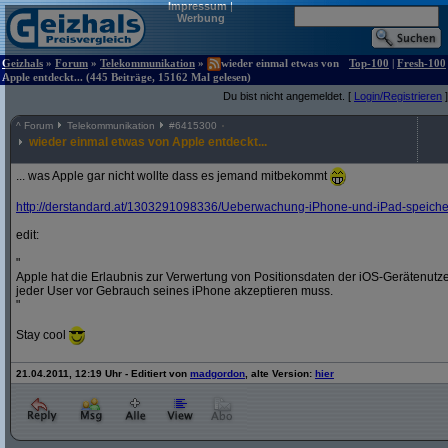
Impressum
|
Werbung
Geizhals
»
Forum
»
Telekommunikation
»
wieder einmal etwas von
Top-100
|
Fresh-100
Apple entdeckt... (445 Beiträge, 15162 Mal gelesen)
Du bist nicht angemeldet. [
Login/Registrieren
]
^
Forum
Telekommunikation
#
6415300
wieder einmal etwas von Apple entdeckt...
... was Apple gar nicht wollte dass es jemand mitbekommt
http:/
/
derstandard.at/
1303291098336/
Ueberwachung-iPhone-und-iPad-speichern
edit:
"
Apple hat die Erlaubnis zur Verwertung von Positionsdaten der iOS-Gerätenut
jeder User vor Gebrauch seines iPhone akzeptieren muss.
"
Stay cool
21.04.2011, 12:19 Uhr - Editiert von
madgordon
, alte Version:
hier