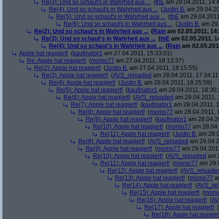
Re(3): Und so schaut's in Wahrheit aus ...
(
thE
am 29.04.2011, 14:
Re(4): Und so schaut's in Wahrheit aus ...
(
Justin B.
am 29.04.20
Re(5): Und so schaut's in Wahrheit aus ...
(
thE
am 29.04.2011
Re(6): Und so schaut's in Wahrheit aus ...
(
Justin B.
am 29.
Re(2): Und so schaut's in Wahrheit aus ...
(
Rain
am 02.05.2011, 14:
Re(3): Und so schaut's in Wahrheit aus ...
(
thE
am 02.05.2011, 1
Re(4): Und so schaut's in Wahrheit aus ...
(
Rain
am 02.05.2011
Apple hat reagiert!
(
kaufinator1
am 27.04.2011, 15:33:01)
Re: Apple hat reagiert!
(
momo77
am 27.04.2011, 18:13:37)
Re(2): Apple hat reagiert!
(
Justin B.
am 27.04.2011, 18:15:55)
Re(3): Apple hat reagiert!
(
AVS_reloaded
am 28.04.2011, 17:34:11
Re(4): Apple hat reagiert!
(
Justin B.
am 28.04.2011, 18:25:59)
Re(5): Apple hat reagiert!
(
kaufinator1
am 28.04.2011, 18:30:
Re(6): Apple hat reagiert!
(
AVS_reloaded
am 28.04.2011, 
Re(7): Apple hat reagiert!
(
kaufinator1
am 28.04.2011, 1
Re(8): Apple hat reagiert!
(
momo77
am 28.04.2011, 
Re(9): Apple hat reagiert!
(
kaufinator1
am 28.04.20
Re(10): Apple hat reagiert!
(
momo77
am 28.04.
Re(11): Apple hat reagiert!
(
Justin B.
am 28.0
Re(8): Apple hat reagiert!
(
AVS_reloaded
am 29.04.2
Re(9): Apple hat reagiert!
(
momo77
am 29.04.2011
Re(10): Apple hat reagiert!
(
AVS_reloaded
am 2
Re(11): Apple hat reagiert!
(
momo77
am 29.0
Re(12): Apple hat reagiert!
(
AVS_reloade
Re(13): Apple hat reagiert!
(
momo77
am
Re(14): Apple hat reagiert!
(
AVS_re
Re(15): Apple hat reagiert!
(
mom
Re(16): Apple hat reagiert!
(
AV
Re(17): Apple hat reagiert!
(
Re(18): Apple hat reagiert