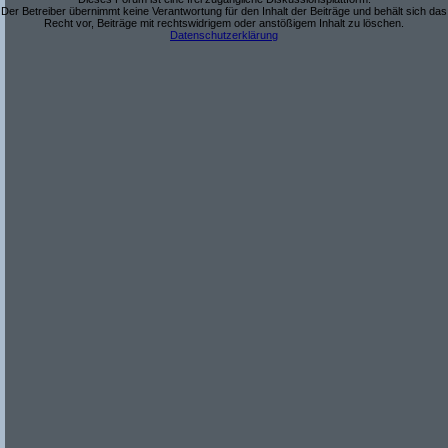
Der Betreiber übernimmt keine Verantwortung für den Inhalt der Beiträge und behält sich das
Recht vor, Beiträge mit rechtswidrigem oder anstößigem Inhalt zu löschen.
Datenschutzerklärung