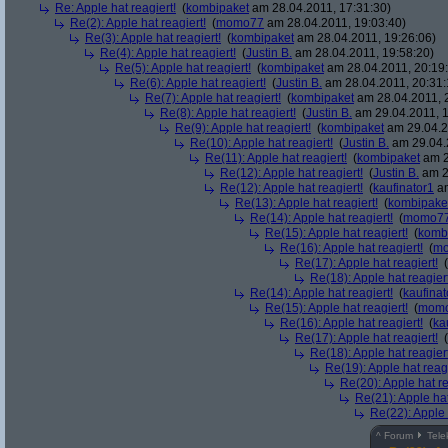
Re: Apple hat reagiert!
(
kombipaket
am 28.04.2011, 17:31:30)
Re(2): Apple hat reagiert!
(
momo77
am 28.04.2011, 19:03:40)
Re(3): Apple hat reagiert!
(
kombipaket
am 28.04.2011, 19:26:06)
Re(4): Apple hat reagiert!
(
Justin B.
am 28.04.2011, 19:58:20)
Re(5): Apple hat reagiert!
(
kombipaket
am 28.04.2011, 20:19
Re(6): Apple hat reagiert!
(
Justin B.
am 28.04.2011, 20:31:
Re(7): Apple hat reagiert!
(
kombipaket
am 28.04.2011, 
Re(8): Apple hat reagiert!
(
Justin B.
am 29.04.2011, 1
Re(9): Apple hat reagiert!
(
kombipaket
am 29.04.2
Re(10): Apple hat reagiert!
(
Justin B.
am 29.04.
Re(11): Apple hat reagiert!
(
kombipaket
am 2
Re(12): Apple hat reagiert!
(
Justin B.
am 2
Re(12): Apple hat reagiert!
(
kaufinator1
am
Re(13): Apple hat reagiert!
(
kombipake
Re(14): Apple hat reagiert!
(
momo7
Re(15): Apple hat reagiert!
(
komb
Re(16): Apple hat reagiert!
(
m
Re(17): Apple hat reagiert!
(
Re(18): Apple hat reagiert
Re(14): Apple hat reagiert!
(
kaufinat
Re(15): Apple hat reagiert!
(
mom
Re(16): Apple hat reagiert!
(
ka
Re(17): Apple hat reagiert!
(
Re(18): Apple hat reagiert
Re(19): Apple hat reagi
Re(20): Apple hat re
Re(21): Apple hat
Re(22): Apple 
^
Forum
Tele