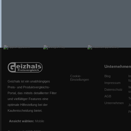
Unternehme
Cookie-
Blog
I
Einstellungen
f
Geizhals ist ein unabhängiges
Impressum
Preis- und Produktvergleichs-
W
Datenschutz
s
Portal, das mittels detaillierter Filter
AGB
T
und vielfältiger Features eine
Unternehmen
optimale Hilfestellung bei der
J
Kaufentscheidung bietet.
P
Ansicht wählen:
Mobile