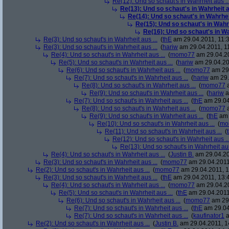
Re(12): Und so schaut's in Wahrheit aus ..
Re(13): Und so schaut's in Wahrheit au
Re(14): Und so schaut's in Wahrheit
Re(15): Und so schaut's in Wahrh
Re(16): Und so schaut's in Wah
Re(3): Und so schaut's in Wahrheit aus ...
(
thE
am 29.04.2011, 11:3
Re(3): Und so schaut's in Wahrheit aus ...
(
hariw
am 29.04.2011, 11
Re(4): Und so schaut's in Wahrheit aus ...
(
momo77
am 29.04.20
Re(5): Und so schaut's in Wahrheit aus ...
(
hariw
am 29.04.20
Re(6): Und so schaut's in Wahrheit aus ...
(
momo77
am 29.
Re(7): Und so schaut's in Wahrheit aus ...
(
hariw
am 29.
Re(8): Und so schaut's in Wahrheit aus ...
(
momo77
a
Re(9): Und so schaut's in Wahrheit aus ...
(
hariw
a
Re(7): Und so schaut's in Wahrheit aus ...
(
thE
am 29.04
Re(8): Und so schaut's in Wahrheit aus ...
(
momo77
a
Re(9): Und so schaut's in Wahrheit aus ...
(
thE
am 
Re(10): Und so schaut's in Wahrheit aus ...
(
mo
Re(11): Und so schaut's in Wahrheit aus ...
(
Re(12): Und so schaut's in Wahrheit aus ..
Re(13): Und so schaut's in Wahrheit aus
Re(4): Und so schaut's in Wahrheit aus ...
(
Justin B.
am 29.04.20
Re(3): Und so schaut's in Wahrheit aus ...
(
momo77
am 29.04.2011
Re(2): Und so schaut's in Wahrheit aus ...
(
momo77
am 29.04.2011, 1
Re(3): Und so schaut's in Wahrheit aus ...
(
thE
am 29.04.2011, 13:
Re(4): Und so schaut's in Wahrheit aus ...
(
momo77
am 29.04.20
Re(5): Und so schaut's in Wahrheit aus ...
(
thE
am 29.04.2011
Re(6): Und so schaut's in Wahrheit aus ...
(
momo77
am 29.
Re(7): Und so schaut's in Wahrheit aus ...
(
thE
am 29.04
Re(7): Und so schaut's in Wahrheit aus ...
(
kaufinator1
a
Re(2): Und so schaut's in Wahrheit aus ...
(
Justin B.
am 29.04.2011, 1