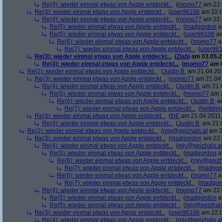
Re(4): wieder einmal etwas von Apple entdeckt...
(
momo77
am 22.
Re(3): wieder einmal etwas von Apple entdeckt...
(
user96106
am 22.0
Re(4): wieder einmal etwas von Apple entdeckt...
(
momo77
am 22.
Re(5): wieder einmal etwas von Apple entdeckt...
(
madgordon
a
Re(5): wieder einmal etwas von Apple entdeckt...
(
user96106
am
Re(6): wieder einmal etwas von Apple entdeckt...
(
momo77
a
Re(7): wieder einmal etwas von Apple entdeckt...
(
user96
Re(3): wieder einmal etwas von Apple entdeckt...
(
Zlabi
am 03.05.2
Re(4): wieder einmal etwas von Apple entdeckt...
(
momo77
am 0
Re(2): wieder einmal etwas von Apple entdeckt...
(
Justin B.
am 21.04.201
Re(3): wieder einmal etwas von Apple entdeckt...
(
momo77
am 21.04.
Re(4): wieder einmal etwas von Apple entdeckt...
(
Justin B.
am 21.0
Re(5): wieder einmal etwas von Apple entdeckt...
(
momo77
am 2
Re(6): wieder einmal etwas von Apple entdeckt...
(
Justin B.
am
Re(7): wieder einmal etwas von Apple entdeckt...
(
hellbrin
Re(3): wieder einmal etwas von Apple entdeckt...
(
thE
am 21.04.2011,
Re(4): wieder einmal etwas von Apple entdeckt...
(
Justin B.
am 21.0
Re(2): wieder einmal etwas von Apple entdeckt...
(
mjy@geizhals.at
am 2
Re(3): wieder einmal etwas von Apple entdeckt...
(
madgordon
am 22.
Re(4): wieder einmal etwas von Apple entdeckt...
(
mjy@geizhals.a
Re(5): wieder einmal etwas von Apple entdeckt...
(
madgordon
a
Re(6): wieder einmal etwas von Apple entdeckt...
(
mjy@geizh
Re(7): wieder einmal etwas von Apple entdeckt...
(
madgor
Re(6): wieder einmal etwas von Apple entdeckt...
(
momo77
a
Re(7): wieder einmal etwas von Apple entdeckt...
(
madgor
Re(4): wieder einmal etwas von Apple entdeckt...
(
momo77
am 22.
Re(5): wieder einmal etwas von Apple entdeckt...
(
madgordon
a
Re(5): wieder einmal etwas von Apple entdeckt...
(
mjy@geizhals
Re(3): wieder einmal etwas von Apple entdeckt...
(
user96106
am 22.0
Re(4): wieder einmal etwas von Apple entdeckt...
(
mjy@geizhals.a