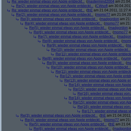
Re: wieder einmal etwas von Apple entdeckt...
(
mastermind2004
am 21.04.
Re(2): wieder einmal etwas von Apple entdeckt...
(
CWsoft
am 30.04.2011
Re: wieder einmal etwas von Apple entdeckt...
(
thE
am 21.04.2011, 11:27:4
Re(2): wieder einmal etwas von Apple entdeckt...
(
momo77
am 21.04.201
Re(3): wieder einmal etwas von Apple entdeckt...
(
madgordon
am 21.
Re(4): wieder einmal etwas von Apple entdeckt...
(
momo77
am 21.
Re(5): wieder einmal etwas von Apple entdeckt...
(
madgordon
a
Re(6): wieder einmal etwas von Apple entdeckt...
(
momo77
a
Re(7): wieder einmal etwas von Apple entdeckt...
(
madgor
Re(8): wieder einmal etwas von Apple entdeckt...
(
mom
Re(9): wieder einmal etwas von Apple entdeckt...
(
ma
Re(10): wieder einmal etwas von Apple entdeckt...
Re(11): wieder einmal etwas von Apple entdeckt
Re(8): wieder einmal etwas von Apple entdeckt...
(
yumi
Re(9): wieder einmal etwas von Apple entdeckt...
(
ma
Re(10): wieder einmal etwas von Apple entdeckt...
Re(11): wieder einmal etwas von Apple entdeckt
Re(12): wieder einmal etwas von Apple entde
Re(13): wieder einmal etwas von Apple ent
Re(14): wieder einmal etwas von Apple 
Re(15): wieder einmal etwas von App
Re(16): wieder einmal etwas von A
Re(14): wieder einmal etwas von Apple 
Re(15): wieder einmal etwas von App
Re(16): wieder einmal etwas von A
Re(17): wieder einmal etwas vo
Re(3): wieder einmal etwas von Apple entdeckt...
(
thE
am 21.04.2011,
Re(4): wieder einmal etwas von Apple entdeckt...
(
momo77
am 21.
Re(5): wieder einmal etwas von Apple entdeckt...
(
thE
am 21.04.
Re(6): wieder einmal etwas von Apple entdeckt...
(
madgordo