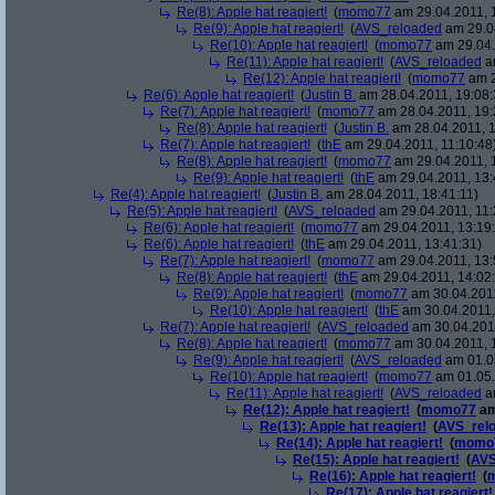
Re(8): Apple hat reagiert!
(
momo77
am 29.04.2011, 1
Re(9): Apple hat reagiert!
(
AVS_reloaded
am 29.04
Re(10): Apple hat reagiert!
(
momo77
am 29.04.
Re(11): Apple hat reagiert!
(
AVS_reloaded
am
Re(12): Apple hat reagiert!
(
momo77
am 2
Re(6): Apple hat reagiert!
(
Justin B.
am 28.04.2011, 19:08:
Re(7): Apple hat reagiert!
(
momo77
am 28.04.2011, 19:
Re(8): Apple hat reagiert!
(
Justin B.
am 28.04.2011, 1
Re(7): Apple hat reagiert!
(
thE
am 29.04.2011, 11:10:48
Re(8): Apple hat reagiert!
(
momo77
am 29.04.2011, 
Re(9): Apple hat reagiert!
(
thE
am 29.04.2011, 13:
Re(4): Apple hat reagiert!
(
Justin B.
am 28.04.2011, 18:41:11)
Re(5): Apple hat reagiert!
(
AVS_reloaded
am 29.04.2011, 11:
Re(6): Apple hat reagiert!
(
momo77
am 29.04.2011, 13:19
Re(6): Apple hat reagiert!
(
thE
am 29.04.2011, 13:41:31)
Re(7): Apple hat reagiert!
(
momo77
am 29.04.2011, 13:
Re(8): Apple hat reagiert!
(
thE
am 29.04.2011, 14:02
Re(9): Apple hat reagiert!
(
momo77
am 30.04.2011
Re(10): Apple hat reagiert!
(
thE
am 30.04.2011,
Re(7): Apple hat reagiert!
(
AVS_reloaded
am 30.04.2011
Re(8): Apple hat reagiert!
(
momo77
am 30.04.2011, 
Re(9): Apple hat reagiert!
(
AVS_reloaded
am 01.05
Re(10): Apple hat reagiert!
(
momo77
am 01.05.
Re(11): Apple hat reagiert!
(
AVS_reloaded
am
Re(12): Apple hat reagiert!
(
momo77
am
Re(13): Apple hat reagiert!
(
AVS_rel
Re(14): Apple hat reagiert!
(
momo
Re(15): Apple hat reagiert!
(
AVS
Re(16): Apple hat reagiert!
(
Re(17): Apple hat reagiert!