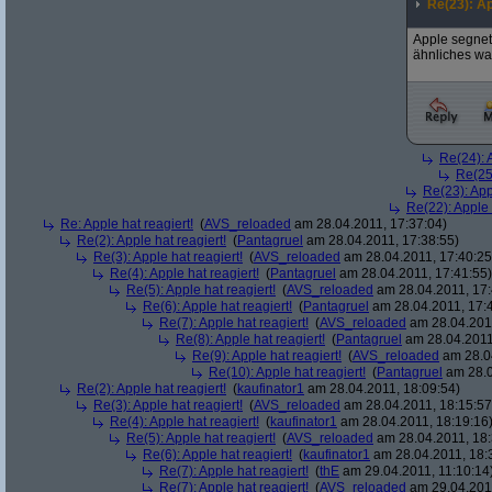
Re(23): Ap
Apple segnet
ähnliches wa
Re(24): A
Re(25)
Re(23): App
Re(22): Apple 
Re: Apple hat reagiert!
(
AVS_reloaded
am 28.04.2011, 17:37:04)
Re(2): Apple hat reagiert!
(
Pantagruel
am 28.04.2011, 17:38:55)
Re(3): Apple hat reagiert!
(
AVS_reloaded
am 28.04.2011, 17:40:25
Re(4): Apple hat reagiert!
(
Pantagruel
am 28.04.2011, 17:41:55)
Re(5): Apple hat reagiert!
(
AVS_reloaded
am 28.04.2011, 17:
Re(6): Apple hat reagiert!
(
Pantagruel
am 28.04.2011, 17:
Re(7): Apple hat reagiert!
(
AVS_reloaded
am 28.04.2011
Re(8): Apple hat reagiert!
(
Pantagruel
am 28.04.2011
Re(9): Apple hat reagiert!
(
AVS_reloaded
am 28.04
Re(10): Apple hat reagiert!
(
Pantagruel
am 28.0
Re(2): Apple hat reagiert!
(
kaufinator1
am 28.04.2011, 18:09:54)
Re(3): Apple hat reagiert!
(
AVS_reloaded
am 28.04.2011, 18:15:57
Re(4): Apple hat reagiert!
(
kaufinator1
am 28.04.2011, 18:19:16
Re(5): Apple hat reagiert!
(
AVS_reloaded
am 28.04.2011, 18:
Re(6): Apple hat reagiert!
(
kaufinator1
am 28.04.2011, 18:
Re(7): Apple hat reagiert!
(
thE
am 29.04.2011, 11:10:14
Re(7): Apple hat reagiert!
(
AVS_reloaded
am 29.04.2011