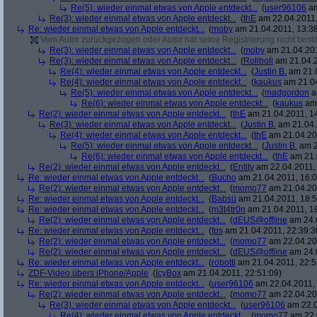
Re(5): wieder einmal etwas von Apple entdeckt...
(
user96106
am
Re(3): wieder einmal etwas von Apple entdeckt...
(
thE
am 22.04.2011,
Re: wieder einmal etwas von Apple entdeckt...
(
moby
am 21.04.2011, 13:38
Vom Autor zurückgezogen oder Autor hat seine Registrierung nicht bestä
Re(3): wieder einmal etwas von Apple entdeckt...
(
moby
am 21.04.201
Re(3): wieder einmal etwas von Apple entdeckt...
(
Roliboli
am 21.04.2
Re(4): wieder einmal etwas von Apple entdeckt...
(
Justin B.
am 21.0
Re(4): wieder einmal etwas von Apple entdeckt...
(
kaukus
am 21.04
Re(5): wieder einmal etwas von Apple entdeckt...
(
madgordon
a
Re(6): wieder einmal etwas von Apple entdeckt...
(
kaukus
am 
Re(2): wieder einmal etwas von Apple entdeckt...
(
thE
am 21.04.2011, 14
Re(3): wieder einmal etwas von Apple entdeckt...
(
Justin B.
am 21.04.
Re(4): wieder einmal etwas von Apple entdeckt...
(
thE
am 21.04.201
Re(5): wieder einmal etwas von Apple entdeckt...
(
Justin B.
am 2
Re(6): wieder einmal etwas von Apple entdeckt...
(
thE
am 21.
Re(2): wieder einmal etwas von Apple entdeckt...
(
Entity
am 22.04.2011, 
Re: wieder einmal etwas von Apple entdeckt...
(
Bucho
am 21.04.2011, 16:0
Re(2): wieder einmal etwas von Apple entdeckt...
(
momo77
am 21.04.201
Re: wieder einmal etwas von Apple entdeckt...
(
Babsü
am 21.04.2011, 18:5
Re: wieder einmal etwas von Apple entdeckt...
(
m3t4tr0n
am 21.04.2011, 19
Re(2): wieder einmal etwas von Apple entdeckt...
(
dEUS@offline
am 24.0
Re: wieder einmal etwas von Apple entdeckt...
(
fps
am 21.04.2011, 22:39:3
Re(2): wieder einmal etwas von Apple entdeckt...
(
momo77
am 22.04.201
Re(2): wieder einmal etwas von Apple entdeckt...
(
dEUS@offline
am 24.0
Re: wieder einmal etwas von Apple entdeckt...
(
robotti
am 21.04.2011, 22:5
ZDF-Video übers iPhone/Apple
(
IcyBox
am 21.04.2011, 22:51:09)
Re: wieder einmal etwas von Apple entdeckt...
(
user96106
am 22.04.2011, 
Re(2): wieder einmal etwas von Apple entdeckt...
(
momo77
am 22.04.201
Re(3): wieder einmal etwas von Apple entdeckt...
(
user96106
am 22.0
Re(4): wieder einmal etwas von Apple entdeckt...
(
momo77
am 22.