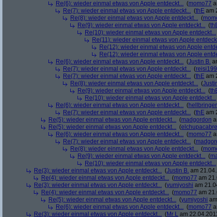
Re(6): wieder einmal etwas von Apple entdeckt...
(
momo77
a
Re(7): wieder einmal etwas von Apple entdeckt...
(
thE
am 2
Re(8): wieder einmal etwas von Apple entdeckt...
(
mom
Re(9): wieder einmal etwas von Apple entdeckt...
(
th
Re(10): wieder einmal etwas von Apple entdeckt...
Re(11): wieder einmal etwas von Apple entdeckt
Re(12): wieder einmal etwas von Apple entde
Re(12): wieder einmal etwas von Apple entde
Re(6): wieder einmal etwas von Apple entdeckt...
(
Justin B.
am
Re(7): wieder einmal etwas von Apple entdeckt...
(
reisi19
Re(7): wieder einmal etwas von Apple entdeckt...
(
thE
am 2
Re(8): wieder einmal etwas von Apple entdeckt...
(
Justi
Re(9): wieder einmal etwas von Apple entdeckt...
(
th
Re(10): wieder einmal etwas von Apple entdeckt...
Re(6): wieder einmal etwas von Apple entdeckt...
(
hellbringer
Re(7): wieder einmal etwas von Apple entdeckt...
(
thE
am 2
Re(5): wieder einmal etwas von Apple entdeckt...
(
madgordon
a
Re(5): wieder einmal etwas von Apple entdeckt...
(
elchupacabr
Re(6): wieder einmal etwas von Apple entdeckt...
(
momo77
a
Re(7): wieder einmal etwas von Apple entdeckt...
(
madgor
Re(8): wieder einmal etwas von Apple entdeckt...
(
mom
Re(9): wieder einmal etwas von Apple entdeckt...
(
ma
Re(10): wieder einmal etwas von Apple entdeckt...
Re(3): wieder einmal etwas von Apple entdeckt...
(
Justin B.
am 21.04.
Re(4): wieder einmal etwas von Apple entdeckt...
(
momo77
am 21.
Re(3): wieder einmal etwas von Apple entdeckt...
(
yumiyoshi
am 21.04
Re(4): wieder einmal etwas von Apple entdeckt...
(
momo77
am 21.
Re(5): wieder einmal etwas von Apple entdeckt...
(
yumiyoshi
am 
Re(6): wieder einmal etwas von Apple entdeckt...
(
momo77
a
Re(3): wieder einmal etwas von Apple entdeckt...
(
Mr L
am 22.04.2011