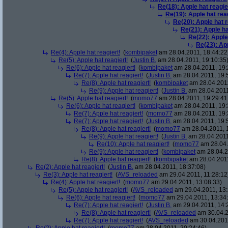
Re(18): Apple hat reagie
Re(19): Apple hat rea
Re(20): Apple hat r
Re(21): Apple ha
Re(22): Apple
Re(23): App
Re(4): Apple hat reagiert!
(
kombipaket
am 28.04.2011, 18:44:22
Re(5): Apple hat reagiert!
(
Justin B.
am 28.04.2011, 19:10:35
Re(6): Apple hat reagiert!
(
kombipaket
am 28.04.2011, 19:
Re(7): Apple hat reagiert!
(
Justin B.
am 28.04.2011, 19:
Re(8): Apple hat reagiert!
(
kombipaket
am 28.04.2011
Re(9): Apple hat reagiert!
(
Justin B.
am 28.04.2011
Re(5): Apple hat reagiert!
(
momo77
am 28.04.2011, 19:29:41
Re(6): Apple hat reagiert!
(
kombipaket
am 28.04.2011, 19:
Re(7): Apple hat reagiert!
(
momo77
am 28.04.2011, 19:
Re(7): Apple hat reagiert!
(
Justin B.
am 28.04.2011, 19:
Re(8): Apple hat reagiert!
(
momo77
am 28.04.2011, 
Re(9): Apple hat reagiert!
(
Justin B.
am 28.04.2011
Re(10): Apple hat reagiert!
(
momo77
am 28.04.
Re(9): Apple hat reagiert!
(
kombipaket
am 28.04.2
Re(8): Apple hat reagiert!
(
kombipaket
am 28.04.2011
Re(2): Apple hat reagiert!
(
Justin B.
am 28.04.2011, 18:37:08)
Re(3): Apple hat reagiert!
(
AVS_reloaded
am 29.04.2011, 11:28:12
Re(4): Apple hat reagiert!
(
momo77
am 29.04.2011, 13:08:33)
Re(5): Apple hat reagiert!
(
AVS_reloaded
am 29.04.2011, 13:
Re(6): Apple hat reagiert!
(
momo77
am 29.04.2011, 13:34:
Re(7): Apple hat reagiert!
(
Justin B.
am 29.04.2011, 14:
Re(8): Apple hat reagiert!
(
AVS_reloaded
am 30.04.2
Re(7): Apple hat reagiert!
(
AVS_reloaded
am 30.04.2011