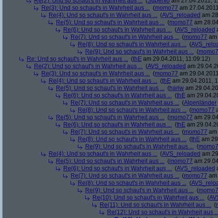
Re(2): Und so schaut's in Wahrheit aus ...
(
Superflo
am 27.04.2011, 1
Re(3): Und so schaut's in Wahrheit aus ...
(
momo77
am 27.04.2011
Re(4): Und so schaut's in Wahrheit aus ...
(
AVS_reloaded
am 28.
Re(5): Und so schaut's in Wahrheit aus ...
(
momo77
am 28.04
Re(6): Und so schaut's in Wahrheit aus ...
(
AVS_reloaded
a
Re(7): Und so schaut's in Wahrheit aus ...
(
momo77
am 
Re(8): Und so schaut's in Wahrheit aus ...
(
AVS_relo
Re(9): Und so schaut's in Wahrheit aus ...
(
momo7
Re: Und so schaut's in Wahrheit aus ...
(
thE
am 29.04.2011, 11:09:12)
Re(2): Und so schaut's in Wahrheit aus ...
(
AVS_reloaded
am 29.04.20
Re(3): Und so schaut's in Wahrheit aus ...
(
momo77
am 29.04.2011,
Re(4): Und so schaut's in Wahrheit aus ...
(
thE
am 29.04.2011, 1
Re(5): Und so schaut's in Wahrheit aus ...
(
hariw
am 29.04.20
Re(6): Und so schaut's in Wahrheit aus ...
(
thE
am 29.04.20
Re(7): Und so schaut's in Wahrheit aus ...
(
Alpenländer
Re(8): Und so schaut's in Wahrheit aus ...
(
momo77
a
Re(5): Und so schaut's in Wahrheit aus ...
(
momo77
am 29.04
Re(6): Und so schaut's in Wahrheit aus ...
(
thE
am 29.04.20
Re(7): Und so schaut's in Wahrheit aus ...
(
momo77
am 
Re(8): Und so schaut's in Wahrheit aus ...
(
thE
am 29.
Re(9): Und so schaut's in Wahrheit aus ...
(
momo7
Re(4): Und so schaut's in Wahrheit aus ...
(
AVS_reloaded
am 29.
Re(5): Und so schaut's in Wahrheit aus ...
(
momo77
am 29.04
Re(6): Und so schaut's in Wahrheit aus ...
(
AVS_reloaded
a
Re(7): Und so schaut's in Wahrheit aus ...
(
momo77
am 
Re(8): Und so schaut's in Wahrheit aus ...
(
AVS_relo
Re(9): Und so schaut's in Wahrheit aus ...
(
momo7
Re(10): Und so schaut's in Wahrheit aus ...
(
AV
Re(11): Und so schaut's in Wahrheit aus ...
(
Re(12): Und so schaut's in Wahrheit aus ..