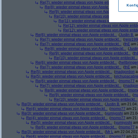
Re(7): wieder einmal etwas von Apple entdeckt...
(
thE
am 2
Konfi
Re(8): wieder einmal etwas von Apple entdeckt...
(
mom
Re(9): wieder einmal etwas von Apple entdeckt...
(
th
Re(10): wieder einmal etwas von Apple entdeckt...
Re(11): wieder einmal etwas von Apple entdeckt
Re(12): wieder einmal etwas von Apple entde
Re(12): wieder einmal etwas von Apple entde
Re(6): wieder einmal etwas von Apple entdeckt...
(
Justin B.
am
Re(7): wieder einmal etwas von Apple entdeckt...
(
reisi19
Re(7): wieder einmal etwas von Apple entdeckt...
(
thE
am 2
Re(8): wieder einmal etwas von Apple entdeckt...
(
Justi
Re(9): wieder einmal etwas von Apple entdeckt...
(
th
Re(10): wieder einmal etwas von Apple entdeckt...
Re(6): wieder einmal etwas von Apple entdeckt...
(
hellbringer
Re(7): wieder einmal etwas von Apple entdeckt...
(
thE
am 2
Re(5): wieder einmal etwas von Apple entdeckt...
(
madgordon
a
Re(5): wieder einmal etwas von Apple entdeckt...
(
elchupacabr
Re(6): wieder einmal etwas von Apple entdeckt...
(
momo77
a
Re(7): wieder einmal etwas von Apple entdeckt...
(
madgor
Re(8): wieder einmal etwas von Apple entdeckt...
(
mom
Re(9): wieder einmal etwas von Apple entdeckt...
(
ma
Re(10): wieder einmal etwas von Apple entdeckt...
Re(3): wieder einmal etwas von Apple entdeckt...
(
Justin B.
am 21.04.
Re(4): wieder einmal etwas von Apple entdeckt...
(
momo77
am 21.
Re(3): wieder einmal etwas von Apple entdeckt...
(
yumiyoshi
am 21.04
Re(4): wieder einmal etwas von Apple entdeckt...
(
momo77
am 21.
Re(5): wieder einmal etwas von Apple entdeckt...
(
yumiyoshi
am 
Re(6): wieder einmal etwas von Apple entdeckt...
(
momo77
a
Re(3): wieder einmal etwas von Apple entdeckt...
(
Mr L
am 22.04.2011
Re(4): wieder einmal etwas von Apple entdeckt...
(
momo77
am 22.