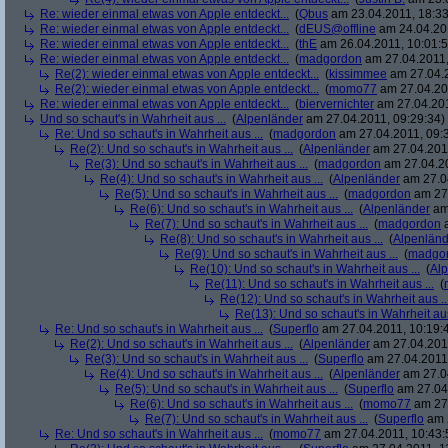
Re: wieder einmal etwas von Apple entdeckt...
(
Qbus
am 23.04.2011, 18:33
Re: wieder einmal etwas von Apple entdeckt...
(
dEUS@offline
am 24.04.201
Re: wieder einmal etwas von Apple entdeckt...
(
thE
am 26.04.2011, 10:01:5
Re: wieder einmal etwas von Apple entdeckt...
(
madgordon
am 27.04.2011,
Re(2): wieder einmal etwas von Apple entdeckt...
(
kissimmee
am 27.04.2
Re(2): wieder einmal etwas von Apple entdeckt...
(
momo77
am 27.04.201
Re: wieder einmal etwas von Apple entdeckt...
(
biervernichter
am 27.04.201
Und so schaut's in Wahrheit aus ...
(
Alpenländer
am 27.04.2011, 09:29:34)
Re: Und so schaut's in Wahrheit aus ...
(
madgordon
am 27.04.2011, 09:
Re(2): Und so schaut's in Wahrheit aus ...
(
Alpenländer
am 27.04.2011
Re(3): Und so schaut's in Wahrheit aus ...
(
madgordon
am 27.04.20
Re(4): Und so schaut's in Wahrheit aus ...
(
Alpenländer
am 27.04
Re(5): Und so schaut's in Wahrheit aus ...
(
madgordon
am 27.
Re(6): Und so schaut's in Wahrheit aus ...
(
Alpenländer
am 
Re(7): Und so schaut's in Wahrheit aus ...
(
madgordon
a
Re(8): Und so schaut's in Wahrheit aus ...
(
Alpenländ
Re(9): Und so schaut's in Wahrheit aus ...
(
madgo
Re(10): Und so schaut's in Wahrheit aus ...
(
Al
Re(11): Und so schaut's in Wahrheit aus ...
(
Re(12): Und so schaut's in Wahrheit aus ..
Re(13): Und so schaut's in Wahrheit aus
Re: Und so schaut's in Wahrheit aus ...
(
Superflo
am 27.04.2011, 10:19:
Re(2): Und so schaut's in Wahrheit aus ...
(
Alpenländer
am 27.04.2011
Re(3): Und so schaut's in Wahrheit aus ...
(
Superflo
am 27.04.2011,
Re(4): Und so schaut's in Wahrheit aus ...
(
Alpenländer
am 27.04
Re(5): Und so schaut's in Wahrheit aus ...
(
Superflo
am 27.04.
Re(6): Und so schaut's in Wahrheit aus ...
(
momo77
am 27.
Re(7): Und so schaut's in Wahrheit aus ...
(
Superflo
am 2
Re: Und so schaut's in Wahrheit aus ...
(
momo77
am 27.04.2011, 10:43: