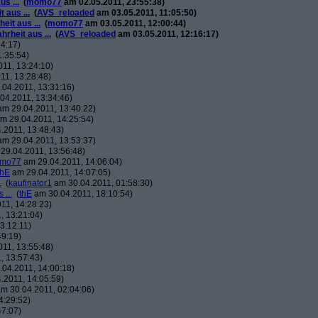
s ...
(
momo77
am 02.05.2011, 23:55:38)
 aus ...
(
AVS_reloaded
am 03.05.2011, 11:05:50)
eit aus ...
(
momo77
am 03.05.2011, 12:00:44)
rheit aus ...
(
AVS_reloaded
am 03.05.2011, 12:16:17)
4:17)
:35:54)
11, 13:24:10)
11, 13:28:48)
04.2011, 13:31:16)
04.2011, 13:34:46)
m 29.04.2011, 13:40:22)
m 29.04.2011, 14:25:54)
.2011, 13:48:43)
m 29.04.2011, 13:53:37)
29.04.2011, 13:56:48)
mo77
am 29.04.2011, 14:06:04)
thE
am 29.04.2011, 14:07:05)
.
(
kaufinator1
am 30.04.2011, 01:58:30)
 ...
(
thE
am 30.04.2011, 18:10:54)
11, 14:28:23)
, 13:21:04)
3:12:11)
49:19)
11, 13:55:48)
, 13:57:43)
04.2011, 14:00:18)
.2011, 14:05:59)
m 30.04.2011, 02:04:06)
4:29:52)
47:07)