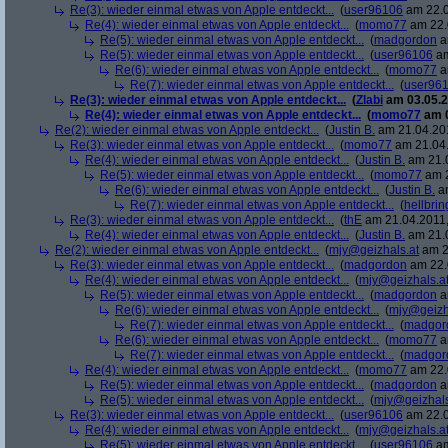
Re(3): wieder einmal etwas von Apple entdeckt...
(
user96106
am 22.0
Re(4): wieder einmal etwas von Apple entdeckt...
(
momo77
am 22.
Re(5): wieder einmal etwas von Apple entdeckt...
(
madgordon
a
Re(5): wieder einmal etwas von Apple entdeckt...
(
user96106
am
Re(6): wieder einmal etwas von Apple entdeckt...
(
momo77
a
Re(7): wieder einmal etwas von Apple entdeckt...
(
user96
Re(3): wieder einmal etwas von Apple entdeckt...
(
Zlabi
am 03.05.2
Re(4): wieder einmal etwas von Apple entdeckt...
(
momo77
am 0
Re(2): wieder einmal etwas von Apple entdeckt...
(
Justin B.
am 21.04.201
Re(3): wieder einmal etwas von Apple entdeckt...
(
momo77
am 21.04.
Re(4): wieder einmal etwas von Apple entdeckt...
(
Justin B.
am 21.0
Re(5): wieder einmal etwas von Apple entdeckt...
(
momo77
am 2
Re(6): wieder einmal etwas von Apple entdeckt...
(
Justin B.
am
Re(7): wieder einmal etwas von Apple entdeckt...
(
hellbrin
Re(3): wieder einmal etwas von Apple entdeckt...
(
thE
am 21.04.2011,
Re(4): wieder einmal etwas von Apple entdeckt...
(
Justin B.
am 21.0
Re(2): wieder einmal etwas von Apple entdeckt...
(
mjy@geizhals.at
am 2
Re(3): wieder einmal etwas von Apple entdeckt...
(
madgordon
am 22.
Re(4): wieder einmal etwas von Apple entdeckt...
(
mjy@geizhals.a
Re(5): wieder einmal etwas von Apple entdeckt...
(
madgordon
a
Re(6): wieder einmal etwas von Apple entdeckt...
(
mjy@geizh
Re(7): wieder einmal etwas von Apple entdeckt...
(
madgor
Re(6): wieder einmal etwas von Apple entdeckt...
(
momo77
a
Re(7): wieder einmal etwas von Apple entdeckt...
(
madgor
Re(4): wieder einmal etwas von Apple entdeckt...
(
momo77
am 22.
Re(5): wieder einmal etwas von Apple entdeckt...
(
madgordon
a
Re(5): wieder einmal etwas von Apple entdeckt...
(
mjy@geizhals
Re(3): wieder einmal etwas von Apple entdeckt...
(
user96106
am 22.0
Re(4): wieder einmal etwas von Apple entdeckt...
(
mjy@geizhals.a
Re(5): wieder einmal etwas von Apple entdeckt...
(
user96106
am