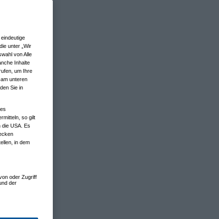
eindeutige
ie unter „Wir
wahl von Alle
anche Inhalte
rufen, um Ihre
n am unteren
den Sie in
nes
tteln, so gilt
n die USA. Es
wecken
ellen, in dem
von oder Zugriff
und der