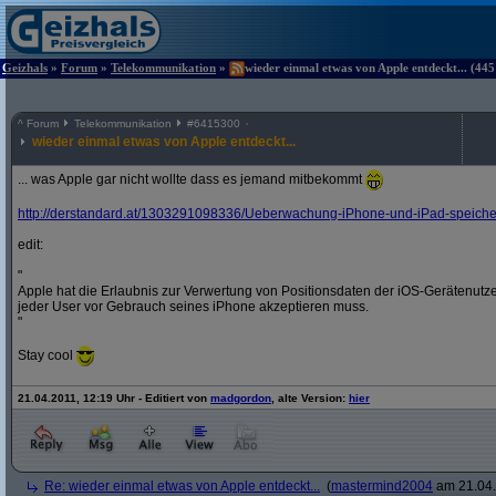
Geizhals
»
Forum
»
Telekommunikation
»
wieder einmal etwas von Apple entdeckt... (445
^
Forum
Telekommunikation
#
6415300
wieder einmal etwas von Apple entdeckt...
... was Apple gar nicht wollte dass es jemand mitbekommt
http:/
/
derstandard.at/
1303291098336/
Ueberwachung-iPhone-und-iPad-speichern
edit:
"
Apple hat die Erlaubnis zur Verwertung von Positionsdaten der iOS-Gerätenut
jeder User vor Gebrauch seines iPhone akzeptieren muss.
"
Stay cool
21.04.2011, 12:19 Uhr - Editiert von
madgordon
, alte Version:
hier
Re: wieder einmal etwas von Apple entdeckt...
(
mastermind2004
am 21.04.