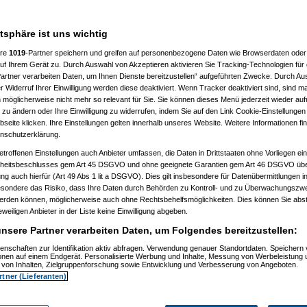
, 16:43:43)
3)
1, 11:55:28)
atsphäre ist uns wichtig
04.2011, 12:05:01)
04.2011, 12:35:30)
ere
1019
-Partner speichern und greifen auf personenbezogene Daten wie Browserdaten oder 
m 21.04.2011, 12:38:40)
f Ihrem Gerät zu. Durch Auswahl von Akzeptieren aktivieren Sie Tracking-Technologien für d
m 21.04.2011, 12:51:53)
don
am 21.04.2011, 12:53:39)
artner verarbeiten Daten, um Ihnen Dienste bereitzustellen“ aufgeführten Zwecke. Durch Aus
o77
am 21.04.2011, 12:59:10)
 Widerruf Ihrer Einwilligung werden diese deaktiviert. Wenn Tracker deaktiviert sind, sind m
dgordon
am 21.04.2011, 13:01:40)
 möglicherweise nicht mehr so relevant für Sie. Sie können dieses Menü jederzeit wieder auf
(
momo77
am 21.04.2011, 13:09:25)
 zu ändern oder Ihre Einwilligung zu widerrufen, indem Sie auf den Link Cookie-Einstellunge
...
(
madgordon
am 21.04.2011, 13:11:16)
eite klicken. Ihre Einstellungen gelten innerhalb unseres Website. Weitere Informationen fin
yoshi
am 21.04.2011, 14:21:30)
nschutzerklärung.
dgordon
am 21.04.2011, 14:31:11)
(
yumiyoshi
am 21.04.2011, 14:34:24)
etroffenen Einstellungen auch Anbieter umfassen, die Daten in Drittstaaten ohne Vorliegen ei
...
(
madgordon
am 21.04.2011, 14:58:02)
itsbeschlusses gem Art 45 DSGVO und ohne geeignete Garantien gem Art 46 DSGVO übermi
ckt...
(
yumiyoshi
am 21.04.2011, 15:13:04)
gung auch hierfür (Art 49 Abs 1 lit a DSGVO). Dies gilt insbesondere für Datenübermittlungen i
deckt...
(
madgordon
am 21.04.2011, 15:17:10)
esondere das Risiko, dass Ihre Daten durch Behörden zu Kontroll- und zu Überwachungsz
entdeckt...
(
momo77
am 21.04.2011, 15:22:27)
le entdeckt...
(
madgordon
am 21.04.2011, 15:25:31)
werden können, möglicherweise auch ohne Rechtsbehelfsmöglichkeiten. Dies können Sie abst
pple entdeckt...
(
momo77
am 21.04.2011, 15:29:05)
eweiligen Anbieter in der Liste keine Einwilligung abgeben.
entdeckt...
(
yumiyoshi
am 21.04.2011, 15:36:34)
nsere Partner verarbeiten Daten, um Folgendes bereitzustellen:
le entdeckt...
(
madgordon
am 21.04.2011, 15:37:57)
pple entdeckt...
(
yumiyoshi
am 21.04.2011, 16:06:53)
enschaften zur Identifikation aktiv abfragen. Verwendung genauer Standortdaten. Speichern 
n Apple entdeckt...
(
madgordon
am 21.04.2011, 16:11:48)
ionen auf einem Endgerät. Personalisierte Werbung und Inhalte, Messung von Werbeleistung 
 12:34:01)
von Inhalten, Zielgruppenforschung sowie Entwicklung und Verbesserung von Angeboten.
04.2011, 12:48:16)
rtner (Lieferanten)
2011, 12:49:56)
n
am 21.04.2011, 12:51:07)
m 21.04.2011, 12:56:55)