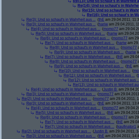
Re(13): Und so schaut's in Wahrheit au
Re(14): Und so schaut's in Wahrheit
Re(15): Und so schaut's in Wahrh
Re(16): Und so schaut's in Wah
Re(3): Und so schaut's in Wahrheit aus ...
(
thE
am 29.04.2011, 11:3
Re(3): Und so schaut's in Wahrheit aus ...
(
hariw
am 29.04.2011, 11
Re(4): Und so schaut's in Wahrheit aus ...
(
momo77
am 29.04.20
Re(5): Und so schaut's in Wahrheit aus ...
(
hariw
am 29.04.20
Re(6): Und so schaut's in Wahrheit aus ...
(
momo77
am 29.
Re(7): Und so schaut's in Wahrheit aus ...
(
hariw
am 29.
Re(8): Und so schaut's in Wahrheit aus ...
(
momo77
a
Re(9): Und so schaut's in Wahrheit aus ...
(
hariw
a
Re(7): Und so schaut's in Wahrheit aus ...
(
thE
am 29.04
Re(8): Und so schaut's in Wahrheit aus ...
(
momo77
a
Re(9): Und so schaut's in Wahrheit aus ...
(
thE
am 
Re(10): Und so schaut's in Wahrheit aus ...
(
mo
Re(11): Und so schaut's in Wahrheit aus ...
(
Re(12): Und so schaut's in Wahrheit aus ..
Re(13): Und so schaut's in Wahrheit aus
Re(4): Und so schaut's in Wahrheit aus ...
(
Justin B.
am 29.04.20
Re(3): Und so schaut's in Wahrheit aus ...
(
momo77
am 29.04.2011
Re(2): Und so schaut's in Wahrheit aus ...
(
momo77
am 29.04.2011, 1
Re(3): Und so schaut's in Wahrheit aus ...
(
thE
am 29.04.2011, 13:
Re(4): Und so schaut's in Wahrheit aus ...
(
momo77
am 29.04.20
Re(5): Und so schaut's in Wahrheit aus ...
(
thE
am 29.04.2011
Re(6): Und so schaut's in Wahrheit aus ...
(
momo77
am 29.
Re(7): Und so schaut's in Wahrheit aus ...
(
thE
am 29.04
Re(7): Und so schaut's in Wahrheit aus ...
(
kaufinator1
a
Re(2): Und so schaut's in Wahrheit aus ...
(
Justin B.
am 29.04.2011, 1
Re(3): Und so schaut's in Wahrheit aus ...
(
thE
am 29.04.2011, 14: