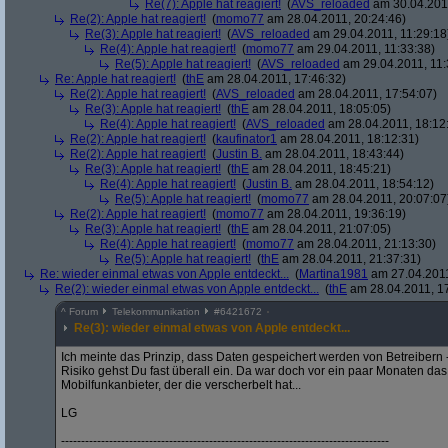
Re(7): Apple hat reagiert!
(
AVS_reloaded
am 30.04.2011
Re(2): Apple hat reagiert!
(
momo77
am 28.04.2011, 20:24:46)
Re(3): Apple hat reagiert!
(
AVS_reloaded
am 29.04.2011, 11:29:18
Re(4): Apple hat reagiert!
(
momo77
am 29.04.2011, 11:33:38)
Re(5): Apple hat reagiert!
(
AVS_reloaded
am 29.04.2011, 11:
Re: Apple hat reagiert!
(
thE
am 28.04.2011, 17:46:32)
Re(2): Apple hat reagiert!
(
AVS_reloaded
am 28.04.2011, 17:54:07)
Re(3): Apple hat reagiert!
(
thE
am 28.04.2011, 18:05:05)
Re(4): Apple hat reagiert!
(
AVS_reloaded
am 28.04.2011, 18:12
Re(2): Apple hat reagiert!
(
kaufinator1
am 28.04.2011, 18:12:31)
Re(2): Apple hat reagiert!
(
Justin B.
am 28.04.2011, 18:43:44)
Re(3): Apple hat reagiert!
(
thE
am 28.04.2011, 18:45:21)
Re(4): Apple hat reagiert!
(
Justin B.
am 28.04.2011, 18:54:12)
Re(5): Apple hat reagiert!
(
momo77
am 28.04.2011, 20:07:07
Re(2): Apple hat reagiert!
(
momo77
am 28.04.2011, 19:36:19)
Re(3): Apple hat reagiert!
(
thE
am 28.04.2011, 21:07:05)
Re(4): Apple hat reagiert!
(
momo77
am 28.04.2011, 21:13:30)
Re(5): Apple hat reagiert!
(
thE
am 28.04.2011, 21:37:31)
Re: wieder einmal etwas von Apple entdeckt...
(
Martina1981
am 27.04.2011
Re(2): wieder einmal etwas von Apple entdeckt...
(
thE
am 28.04.2011, 17
^
Forum
Telekommunikation
#
6421672
Re(3): wieder einmal etwas von Apple entdeckt...
Ich meinte das Prinzip, dass Daten gespeichert werden von Betreibern
Risiko gehst Du fast überall ein. Da war doch vor ein paar Monaten da
Mobilfunkanbieter, der die verscherbelt hat...
LG
----------------------------------------------------------------------------------