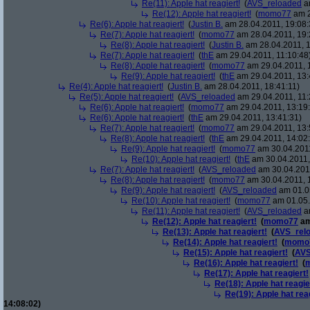
Re(11): Apple hat reagiert!
(
AVS_reloaded
am
Re(12): Apple hat reagiert!
(
momo77
am 2
Re(6): Apple hat reagiert!
(
Justin B.
am 28.04.2011, 19:08:
Re(7): Apple hat reagiert!
(
momo77
am 28.04.2011, 19:
Re(8): Apple hat reagiert!
(
Justin B.
am 28.04.2011, 1
Re(7): Apple hat reagiert!
(
thE
am 29.04.2011, 11:10:48
Re(8): Apple hat reagiert!
(
momo77
am 29.04.2011, 
Re(9): Apple hat reagiert!
(
thE
am 29.04.2011, 13:
Re(4): Apple hat reagiert!
(
Justin B.
am 28.04.2011, 18:41:11)
Re(5): Apple hat reagiert!
(
AVS_reloaded
am 29.04.2011, 11:
Re(6): Apple hat reagiert!
(
momo77
am 29.04.2011, 13:19
Re(6): Apple hat reagiert!
(
thE
am 29.04.2011, 13:41:31)
Re(7): Apple hat reagiert!
(
momo77
am 29.04.2011, 13:
Re(8): Apple hat reagiert!
(
thE
am 29.04.2011, 14:02
Re(9): Apple hat reagiert!
(
momo77
am 30.04.2011
Re(10): Apple hat reagiert!
(
thE
am 30.04.2011,
Re(7): Apple hat reagiert!
(
AVS_reloaded
am 30.04.2011
Re(8): Apple hat reagiert!
(
momo77
am 30.04.2011, 
Re(9): Apple hat reagiert!
(
AVS_reloaded
am 01.05
Re(10): Apple hat reagiert!
(
momo77
am 01.05.
Re(11): Apple hat reagiert!
(
AVS_reloaded
am
Re(12): Apple hat reagiert!
(
momo77
am
Re(13): Apple hat reagiert!
(
AVS_rel
Re(14): Apple hat reagiert!
(
momo
Re(15): Apple hat reagiert!
(
AVS
Re(16): Apple hat reagiert!
(
Re(17): Apple hat reagiert!
Re(18): Apple hat reagie
Re(19): Apple hat rea
14:08:02)