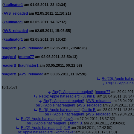
(
kaufinator1
am 01.05.2011, 23:42:34)
(
AVS_reloaded
am 02.05.2011, 11:10:21)
(
kaufinator1
am 02.05.2011, 14:37:32)
(
AVS_reloaded
am 02.05.2011, 15:05:55)
(
kaufinator1
am 02.05.2011, 19:16:42)
reagiert!
(
AVS_reloaded
am 02.05.2011, 20:46:26)
reagiert!
(
momo77
am 02.05.2011, 23:50:13)
reagiert!
(
kaufinator1
am 03.05.2011, 00:22:58)
reagiert!
(
AVS_reloaded
am 03.05.2011, 11:02:20)
Re(20): Apple hat re
Re(21): Apple hat
16:15:57)
Re(9): Apple hat reagiert!
(
momo77
am 29.04.2011
Re(6): Apple hat reagiert!
(
Justin B.
am 28.04.2011, 18:34:
Re(7): Apple hat reagiert!
(
AVS_reloaded
am 28.04.2011
Re(5): Apple hat reagiert!
(
AVS_reloaded
am 28.04.2011, 18:
Re(6): Apple hat reagiert!
(
Justin B.
am 28.04.2011, 18:36:
Re(7): Apple hat reagiert!
(
AVS_reloaded
am 29.04.2011
Re(2): Apple hat reagiert!
(
dev0
am 27.04.2011, 18:37:32)
Re(3): Apple hat reagiert!
(
Justin B.
am 27.04.2011, 23:04:43)
Re(2): Apple hat reagiert!
(
thE
am 28.04.2011, 17:42:50)
Re: Apple hat reagiert!
(
kombipaket
am 28.04.2011, 17:31:30)