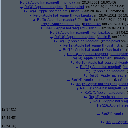
Re(2): Apple hat reagiert!
(
momo77
am 28.04.2011, 19:03:40)
Re(3): Apple hat reagiert!
(
kombipaket
am 28.04.2011, 19:26:06)
Re(4): Apple hat reagiert!
(
Justin B.
am 28.04.2011, 19:58:20)
Re(5): Apple hat reagiert!
(
kombipaket
am 28.04.2011, 20:19
Re(6): Apple hat reagiert!
(
Justin B.
am 28.04.2011, 20:31:
Re(7): Apple hat reagiert!
(
kombipaket
am 28.04.2011, 
Re(8): Apple hat reagiert!
(
Justin B.
am 29.04.2011, 1
Re(9): Apple hat reagiert!
(
kombipaket
am 29.04.2
Re(10): Apple hat reagiert!
(
Justin B.
am 29.04.
Re(11): Apple hat reagiert!
(
kombipaket
am 2
Re(12): Apple hat reagiert!
(
Justin B.
am 2
Re(12): Apple hat reagiert!
(
kaufinator1
am
Re(13): Apple hat reagiert!
(
kombipake
Re(14): Apple hat reagiert!
(
momo7
Re(15): Apple hat reagiert!
(
komb
Re(16): Apple hat reagiert!
(
m
Re(17): Apple hat reagiert!
(
Re(18): Apple hat reagiert
Re(14): Apple hat reagiert!
(
kaufinat
Re(15): Apple hat reagiert!
(
mom
Re(16): Apple hat reagiert!
(
ka
Re(17): Apple hat reagiert!
(
Re(18): Apple hat reagiert
Re(19): Apple hat reagi
Re(20): Apple hat re
12:37:05)
Re(21): Apple hat
12:49:45)
Re(22): Apple 
12:54:10)