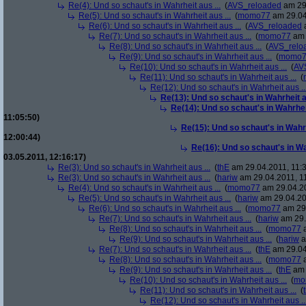
Re(4): Und so schaut's in Wahrheit aus ...
(
AVS_reloaded
am 29.
Re(5): Und so schaut's in Wahrheit aus ...
(
momo77
am 29.04
Re(6): Und so schaut's in Wahrheit aus ...
(
AVS_reloaded
a
Re(7): Und so schaut's in Wahrheit aus ...
(
momo77
am 
Re(8): Und so schaut's in Wahrheit aus ...
(
AVS_relo
Re(9): Und so schaut's in Wahrheit aus ...
(
momo7
Re(10): Und so schaut's in Wahrheit aus ...
(
AV
Re(11): Und so schaut's in Wahrheit aus ...
(
Re(12): Und so schaut's in Wahrheit aus ..
Re(13): Und so schaut's in Wahrheit au
Re(14): Und so schaut's in Wahrheit
11:05:50)
Re(15): Und so schaut's in Wahrh
12:00:44)
Re(16): Und so schaut's in Wah
03.05.2011, 12:16:17)
Re(3): Und so schaut's in Wahrheit aus ...
(
thE
am 29.04.2011, 11:3
Re(3): Und so schaut's in Wahrheit aus ...
(
hariw
am 29.04.2011, 11
Re(4): Und so schaut's in Wahrheit aus ...
(
momo77
am 29.04.20
Re(5): Und so schaut's in Wahrheit aus ...
(
hariw
am 29.04.20
Re(6): Und so schaut's in Wahrheit aus ...
(
momo77
am 29.
Re(7): Und so schaut's in Wahrheit aus ...
(
hariw
am 29.
Re(8): Und so schaut's in Wahrheit aus ...
(
momo77
a
Re(9): Und so schaut's in Wahrheit aus ...
(
hariw
a
Re(7): Und so schaut's in Wahrheit aus ...
(
thE
am 29.04
Re(8): Und so schaut's in Wahrheit aus ...
(
momo77
a
Re(9): Und so schaut's in Wahrheit aus ...
(
thE
am 
Re(10): Und so schaut's in Wahrheit aus ...
(
mo
Re(11): Und so schaut's in Wahrheit aus ...
(
Re(12): Und so schaut's in Wahrheit aus ..