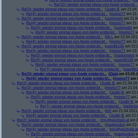
Re(9): wieder einmal etwas von Apple entdeckt...
(
ma
Re(10): wieder einmal etwas von Apple entdeckt...
Re(3): wieder einmal etwas von Apple entdeckt...
(
Justin B.
am 21.04.
Re(4): wieder einmal etwas von Apple entdeckt...
(
momo77
am 21.
Re(3): wieder einmal etwas von Apple entdeckt...
(
yumiyoshi
am 21.04
Re(4): wieder einmal etwas von Apple entdeckt...
(
momo77
am 21.
Re(5): wieder einmal etwas von Apple entdeckt...
(
yumiyoshi
am 
Re(6): wieder einmal etwas von Apple entdeckt...
(
momo77
a
Re(3): wieder einmal etwas von Apple entdeckt...
(
Mr L
am 22.04.2011
Re(4): wieder einmal etwas von Apple entdeckt...
(
momo77
am 22.
Re(3): wieder einmal etwas von Apple entdeckt...
(
user96106
am 22.0
Re(4): wieder einmal etwas von Apple entdeckt...
(
momo77
am 22.
Re(5): wieder einmal etwas von Apple entdeckt...
(
madgordon
a
Re(5): wieder einmal etwas von Apple entdeckt...
(
user96106
am
Re(6): wieder einmal etwas von Apple entdeckt...
(
momo77
a
Re(7): wieder einmal etwas von Apple entdeckt...
(
user96
Re(3): wieder einmal etwas von Apple entdeckt...
(
Zlabi
am 03.05.2
Re(4): wieder einmal etwas von Apple entdeckt...
(
momo77
am 0
Re(2): wieder einmal etwas von Apple entdeckt...
(
Justin B.
am 21.04.201
Re(3): wieder einmal etwas von Apple entdeckt...
(
momo77
am 21.04.
Re(4): wieder einmal etwas von Apple entdeckt...
(
Justin B.
am 21.0
Re(5): wieder einmal etwas von Apple entdeckt...
(
momo77
am 2
Re(6): wieder einmal etwas von Apple entdeckt...
(
Justin B.
am
Re(7): wieder einmal etwas von Apple entdeckt...
(
hellbrin
Re(3): wieder einmal etwas von Apple entdeckt...
(
thE
am 21.04.2011,
Re(4): wieder einmal etwas von Apple entdeckt...
(
Justin B.
am 21.0
Re(2): wieder einmal etwas von Apple entdeckt...
(
mjy@geizhals.at
am 2
Re(3): wieder einmal etwas von Apple entdeckt...
(
madgordon
am 22.
Re(4): wieder einmal etwas von Apple entdeckt...
(
mjy@geizhals.a
Re(5): wieder einmal etwas von Apple entdeckt...
(
madgordon
a