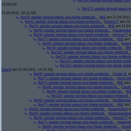
Re(16): wieder einmal etwas von A
16:06:53)
Re(17): wieder einmal etwas vo
21.04.2011, 16:11:48)
Re(3): wieder einmal etwas von Apple entdeckt...
(
thE
am 21.04.2011,
Re(4): wieder einmal etwas von Apple entdeckt...
(
momo77
am 21.
Re(5): wieder einmal etwas von Apple entdeckt...
(
thE
am 21.04.
Re(6): wieder einmal etwas von Apple entdeckt...
(
madgordo
Re(6): wieder einmal etwas von Apple entdeckt...
(
momo77
a
Re(7): wieder einmal etwas von Apple entdeckt...
(
thE
am 2
Re(8): wieder einmal etwas von Apple entdeckt...
(
mom
Re(9): wieder einmal etwas von Apple entdeckt...
(
th
Re(10): wieder einmal etwas von Apple entdeckt...
Re(11): wieder einmal etwas von Apple entdeckt
Re(12): wieder einmal etwas von Apple entde
Re(12): wieder einmal etwas von Apple entde
Daisy!
am 22.04.2011, 14:23:33)
Re(6): wieder einmal etwas von Apple entdeckt...
(
Justin B.
am
Re(7): wieder einmal etwas von Apple entdeckt...
(
reisi19
Re(7): wieder einmal etwas von Apple entdeckt...
(
thE
am 2
Re(8): wieder einmal etwas von Apple entdeckt...
(
Justi
Re(9): wieder einmal etwas von Apple entdeckt...
(
th
Re(10): wieder einmal etwas von Apple entdeckt...
Re(6): wieder einmal etwas von Apple entdeckt...
(
hellbringer
Re(7): wieder einmal etwas von Apple entdeckt...
(
thE
am 2
Re(5): wieder einmal etwas von Apple entdeckt...
(
madgordon
a
Re(5): wieder einmal etwas von Apple entdeckt...
(
elchupacabr
Re(6): wieder einmal etwas von Apple entdeckt...
(
momo77
a
Re(7): wieder einmal etwas von Apple entdeckt...
(
madgor
Re(8): wieder einmal etwas von Apple entdeckt...
(
mom