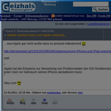
Impressum
|
Werbung
Geizhals
»
Forum
»
Telekommunikation
»
wieder einmal etwas von
Top-100
|
Fresh-100
Apple entdeckt... (445 Beiträge, 15142 Mal gelesen)
Du bist nicht angemeldet. [
Login/Registrieren
]
^
Forum
Telekommunikation
#
6415300
wieder einmal etwas von Apple entdeckt...
... was Apple gar nicht wollte dass es jemand mitbekommt
http:/
/
derstandard.at/
1303291098336/
Ueberwachung-iPhone-und-iPad-speichern
edit:
"
Apple hat die Erlaubnis zur Verwertung von Positionsdaten der iOS-Gerätenut
jeder User vor Gebrauch seines iPhone akzeptieren muss.
"
Stay cool
21.04.2011, 12:19 Uhr - Editiert von
madgordon
, alte Version:
hier