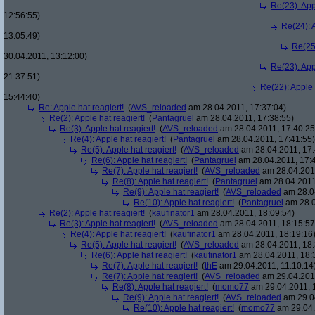
Re(23): App
12:56:55)
Re(24): A
13:05:49)
Re(25)
30.04.2011, 13:12:00)
Re(23): App
21:37:51)
Re(22): Apple 
15:44:40)
Re: Apple hat reagiert!
(
AVS_reloaded
am 28.04.2011, 17:37:04)
Re(2): Apple hat reagiert!
(
Pantagruel
am 28.04.2011, 17:38:55)
Re(3): Apple hat reagiert!
(
AVS_reloaded
am 28.04.2011, 17:40:25
Re(4): Apple hat reagiert!
(
Pantagruel
am 28.04.2011, 17:41:55)
Re(5): Apple hat reagiert!
(
AVS_reloaded
am 28.04.2011, 17:
Re(6): Apple hat reagiert!
(
Pantagruel
am 28.04.2011, 17:
Re(7): Apple hat reagiert!
(
AVS_reloaded
am 28.04.2011
Re(8): Apple hat reagiert!
(
Pantagruel
am 28.04.2011
Re(9): Apple hat reagiert!
(
AVS_reloaded
am 28.04
Re(10): Apple hat reagiert!
(
Pantagruel
am 28.0
Re(2): Apple hat reagiert!
(
kaufinator1
am 28.04.2011, 18:09:54)
Re(3): Apple hat reagiert!
(
AVS_reloaded
am 28.04.2011, 18:15:57
Re(4): Apple hat reagiert!
(
kaufinator1
am 28.04.2011, 18:19:16
Re(5): Apple hat reagiert!
(
AVS_reloaded
am 28.04.2011, 18:
Re(6): Apple hat reagiert!
(
kaufinator1
am 28.04.2011, 18:
Re(7): Apple hat reagiert!
(
thE
am 29.04.2011, 11:10:14
Re(7): Apple hat reagiert!
(
AVS_reloaded
am 29.04.2011
Re(8): Apple hat reagiert!
(
momo77
am 29.04.2011, 1
Re(9): Apple hat reagiert!
(
AVS_reloaded
am 29.04
Re(10): Apple hat reagiert!
(
momo77
am 29.04.