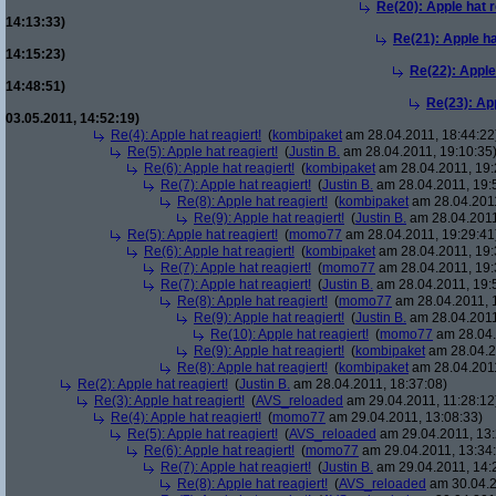
Re(20): Apple hat r
14:13:33)
Re(21): Apple ha
14:15:23)
Re(22): Apple
14:48:51)
Re(23): App
03.05.2011, 14:52:19)
Re(4): Apple hat reagiert!
(
kombipaket
am 28.04.2011, 18:44:22
Re(5): Apple hat reagiert!
(
Justin B.
am 28.04.2011, 19:10:35
Re(6): Apple hat reagiert!
(
kombipaket
am 28.04.2011, 19:
Re(7): Apple hat reagiert!
(
Justin B.
am 28.04.2011, 19:
Re(8): Apple hat reagiert!
(
kombipaket
am 28.04.2011
Re(9): Apple hat reagiert!
(
Justin B.
am 28.04.2011
Re(5): Apple hat reagiert!
(
momo77
am 28.04.2011, 19:29:41
Re(6): Apple hat reagiert!
(
kombipaket
am 28.04.2011, 19:
Re(7): Apple hat reagiert!
(
momo77
am 28.04.2011, 19:
Re(7): Apple hat reagiert!
(
Justin B.
am 28.04.2011, 19:
Re(8): Apple hat reagiert!
(
momo77
am 28.04.2011, 
Re(9): Apple hat reagiert!
(
Justin B.
am 28.04.2011
Re(10): Apple hat reagiert!
(
momo77
am 28.04.
Re(9): Apple hat reagiert!
(
kombipaket
am 28.04.2
Re(8): Apple hat reagiert!
(
kombipaket
am 28.04.2011
Re(2): Apple hat reagiert!
(
Justin B.
am 28.04.2011, 18:37:08)
Re(3): Apple hat reagiert!
(
AVS_reloaded
am 29.04.2011, 11:28:12
Re(4): Apple hat reagiert!
(
momo77
am 29.04.2011, 13:08:33)
Re(5): Apple hat reagiert!
(
AVS_reloaded
am 29.04.2011, 13:
Re(6): Apple hat reagiert!
(
momo77
am 29.04.2011, 13:34:
Re(7): Apple hat reagiert!
(
Justin B.
am 29.04.2011, 14:
Re(8): Apple hat reagiert!
(
AVS_reloaded
am 30.04.2