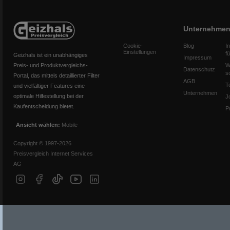
Unternehme
Cookie-
Blog
I
Einstellungen
f
Geizhals ist ein unabhängiges
Impressum
Preis- und Produktvergleichs-
W
Datenschutz
s
Portal, das mittels detaillierter Filter
AGB
T
und vielfältiger Features eine
Unternehmen
optimale Hilfestellung bei der
J
Kaufentscheidung bietet.
P
Ansicht wählen:
Mobile
Copyright © 1997-2026
Preisvergleich Internet Services
AG