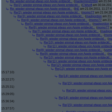
Re: wieder einmal etwas von Apple entdeckt...
(
mastermind2004
am 21.04.
Re(2): wieder einmal etwas von Apple entdeckt...
(
CWsoft
am 30.04.2011
Re: wieder einmal etwas von Apple entdeckt...
(
thE
am 21.04.2011, 11:27:4
Re(2): wieder einmal etwas von Apple entdeckt...
(
momo77
am 21.04.201
Re(3): wieder einmal etwas von Apple entdeckt...
(
madgordon
am 21.
Re(4): wieder einmal etwas von Apple entdeckt...
(
momo77
am 21.
Re(5): wieder einmal etwas von Apple entdeckt...
(
madgordon
a
Re(6): wieder einmal etwas von Apple entdeckt...
(
momo77
a
Re(7): wieder einmal etwas von Apple entdeckt...
(
madgor
Re(8): wieder einmal etwas von Apple entdeckt...
(
mom
Re(9): wieder einmal etwas von Apple entdeckt...
(
ma
Re(10): wieder einmal etwas von Apple entdeckt...
Re(11): wieder einmal etwas von Apple entdeckt
Re(8): wieder einmal etwas von Apple entdeckt...
(
yumi
Re(9): wieder einmal etwas von Apple entdeckt...
(
ma
Re(10): wieder einmal etwas von Apple entdeckt...
Re(11): wieder einmal etwas von Apple entdeckt
Re(12): wieder einmal etwas von Apple entde
Re(13): wieder einmal etwas von Apple ent
15:17:10)
Re(14): wieder einmal etwas von Apple 
15:22:27)
Re(15): wieder einmal etwas von App
15:25:31)
Re(16): wieder einmal etwas von A
15:29:05)
Re(14): wieder einmal etwas von Apple 
15:36:34)
Re(15): wieder einmal etwas von App
15:37:57)