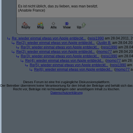
Es ist nicht üblich, das zu lieben, was man besitzt.
(Anatole France)
Re: wieder einmal etwas von Apple entdeckt...
(
reisi1990
am 28.04.2011, 2
Re(2): wieder einmal etwas von Apple entdeckt...
(
Justin B.
am 28.04.201
Re(3): wieder einmal etwas von Apple entdeckt...
(
reisi1990
am 28.04
Re(2): wieder einmal etwas von Apple entdeckt...
(
momo77
am 28.04.201
Re(3): wieder einmal etwas von Apple entdeckt...
(
reisi1990
am 28.04
Re(4): wieder einmal etwas von Apple entdeckt...
(
momo77
am 28.
Re(5): wieder einmal etwas von Apple entdeckt...
(
reisi1990
am 
Re(6): wieder einmal etwas von Apple entdeckt...
(
momo77
a
Dieses Forum ist eine frei zugängliche Diskussionsplattform.
Der Betreiber übernimmt keine Verantwortung für den Inhalt der Beiträge und behält sich das
Recht vor, Beiträge mit rechtswidrigem oder anstößigem Inhalt zu löschen.
Datenschutzerklärung