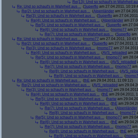
Re(13): Und so schaut's in Wahrheit aus
Re: Und so schaut's in Wahrheit aus ...
(
Superflo
am 27.04.2011, 10:19:
Re(2): Und so schaut's in Wahrheit aus ...
(
Alpenländer
am 27.04.2011
Re(3): Und so schaut's in Wahrheit aus ...
(
Superflo
am 27.04.2011,
Re(4): Und so schaut's in Wahrheit aus ...
(
Alpenländer
am 27.04
Re(5): Und so schaut's in Wahrheit aus ...
(
Superflo
am 27.04.
Re(6): Und so schaut's in Wahrheit aus ...
(
momo77
am 27.
Re(7): Und so schaut's in Wahrheit aus ...
(
Superflo
am 2
Re: Und so schaut's in Wahrheit aus ...
(
momo77
am 27.04.2011, 10:43:
Re(2): Und so schaut's in Wahrheit aus ...
(
Superflo
am 27.04.2011, 1
Re(3): Und so schaut's in Wahrheit aus ...
(
momo77
am 27.04.2011
Re(4): Und so schaut's in Wahrheit aus ...
(
AVS_reloaded
am 28.
Re(5): Und so schaut's in Wahrheit aus ...
(
momo77
am 28.04
Re(6): Und so schaut's in Wahrheit aus ...
(
AVS_reloaded
a
Re(7): Und so schaut's in Wahrheit aus ...
(
momo77
am 
Re(8): Und so schaut's in Wahrheit aus ...
(
AVS_relo
Re(9): Und so schaut's in Wahrheit aus ...
(
momo7
Re: Und so schaut's in Wahrheit aus ...
(
thE
am 29.04.2011, 11:09:12)
Re(2): Und so schaut's in Wahrheit aus ...
(
AVS_reloaded
am 29.04.20
Re(3): Und so schaut's in Wahrheit aus ...
(
momo77
am 29.04.2011,
Re(4): Und so schaut's in Wahrheit aus ...
(
thE
am 29.04.2011, 1
Re(5): Und so schaut's in Wahrheit aus ...
(
hariw
am 29.04.20
Re(6): Und so schaut's in Wahrheit aus ...
(
thE
am 29.04.20
Re(7): Und so schaut's in Wahrheit aus ...
(
Alpenländer
Re(8): Und so schaut's in Wahrheit aus ...
(
momo77
a
Re(5): Und so schaut's in Wahrheit aus ...
(
momo77
am 29.04
Re(6): Und so schaut's in Wahrheit aus ...
(
thE
am 29.04.20
Re(7): Und so schaut's in Wahrheit aus ...
(
momo77
am 
Re(8): Und so schaut's in Wahrheit aus ...
(
thE
am 29.
Re(9): Und so schaut's in Wahrheit aus ...
(
momo7