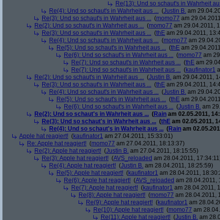
Re(13): Und so schaut's in Wahrheit aus
Re(4): Und so schaut's in Wahrheit aus ...
(
Justin B.
am 29.04.20
Re(3): Und so schaut's in Wahrheit aus ...
(
momo77
am 29.04.2011
Re(2): Und so schaut's in Wahrheit aus ...
(
momo77
am 29.04.2011, 1
Re(3): Und so schaut's in Wahrheit aus ...
(
thE
am 29.04.2011, 13:
Re(4): Und so schaut's in Wahrheit aus ...
(
momo77
am 29.04.20
Re(5): Und so schaut's in Wahrheit aus ...
(
thE
am 29.04.2011
Re(6): Und so schaut's in Wahrheit aus ...
(
momo77
am 29.
Re(7): Und so schaut's in Wahrheit aus ...
(
thE
am 29.04
Re(7): Und so schaut's in Wahrheit aus ...
(
kaufinator1
a
Re(2): Und so schaut's in Wahrheit aus ...
(
Justin B.
am 29.04.2011, 1
Re(3): Und so schaut's in Wahrheit aus ...
(
thE
am 29.04.2011, 14:
Re(4): Und so schaut's in Wahrheit aus ...
(
Justin B.
am 29.04.20
Re(5): Und so schaut's in Wahrheit aus ...
(
thE
am 29.04.2011
Re(6): Und so schaut's in Wahrheit aus ...
(
Justin B.
am 29.
Re(2): Und so schaut's in Wahrheit aus ...
(
Rain
am 02.05.2011, 14:
Re(3): Und so schaut's in Wahrheit aus ...
(
thE
am 02.05.2011, 1
Re(4): Und so schaut's in Wahrheit aus ...
(
Rain
am 02.05.2011
Apple hat reagiert!
(
kaufinator1
am 27.04.2011, 15:33:01)
Re: Apple hat reagiert!
(
momo77
am 27.04.2011, 18:13:37)
Re(2): Apple hat reagiert!
(
Justin B.
am 27.04.2011, 18:15:55)
Re(3): Apple hat reagiert!
(
AVS_reloaded
am 28.04.2011, 17:34:11
Re(4): Apple hat reagiert!
(
Justin B.
am 28.04.2011, 18:25:59)
Re(5): Apple hat reagiert!
(
kaufinator1
am 28.04.2011, 18:30:
Re(6): Apple hat reagiert!
(
AVS_reloaded
am 28.04.2011, 
Re(7): Apple hat reagiert!
(
kaufinator1
am 28.04.2011, 1
Re(8): Apple hat reagiert!
(
momo77
am 28.04.2011, 
Re(9): Apple hat reagiert!
(
kaufinator1
am 28.04.20
Re(10): Apple hat reagiert!
(
momo77
am 28.04.
Re(11): Apple hat reagiert!
(
Justin B.
am 28.0