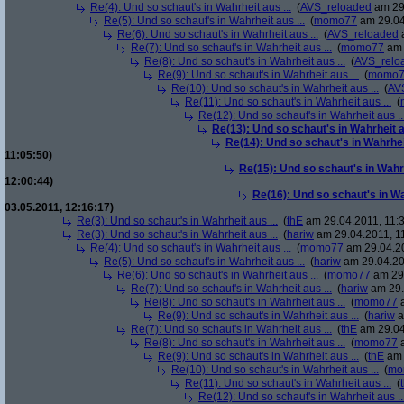
Re(4): Und so schaut's in Wahrheit aus ...
(
AVS_reloaded
am 29.
Re(5): Und so schaut's in Wahrheit aus ...
(
momo77
am 29.04
Re(6): Und so schaut's in Wahrheit aus ...
(
AVS_reloaded
a
Re(7): Und so schaut's in Wahrheit aus ...
(
momo77
am 
Re(8): Und so schaut's in Wahrheit aus ...
(
AVS_relo
Re(9): Und so schaut's in Wahrheit aus ...
(
momo7
Re(10): Und so schaut's in Wahrheit aus ...
(
AV
Re(11): Und so schaut's in Wahrheit aus ...
(
Re(12): Und so schaut's in Wahrheit aus ..
Re(13): Und so schaut's in Wahrheit au
Re(14): Und so schaut's in Wahrheit
11:05:50)
Re(15): Und so schaut's in Wahrh
12:00:44)
Re(16): Und so schaut's in Wah
03.05.2011, 12:16:17)
Re(3): Und so schaut's in Wahrheit aus ...
(
thE
am 29.04.2011, 11:3
Re(3): Und so schaut's in Wahrheit aus ...
(
hariw
am 29.04.2011, 11
Re(4): Und so schaut's in Wahrheit aus ...
(
momo77
am 29.04.20
Re(5): Und so schaut's in Wahrheit aus ...
(
hariw
am 29.04.20
Re(6): Und so schaut's in Wahrheit aus ...
(
momo77
am 29.
Re(7): Und so schaut's in Wahrheit aus ...
(
hariw
am 29.
Re(8): Und so schaut's in Wahrheit aus ...
(
momo77
a
Re(9): Und so schaut's in Wahrheit aus ...
(
hariw
a
Re(7): Und so schaut's in Wahrheit aus ...
(
thE
am 29.04
Re(8): Und so schaut's in Wahrheit aus ...
(
momo77
a
Re(9): Und so schaut's in Wahrheit aus ...
(
thE
am 
Re(10): Und so schaut's in Wahrheit aus ...
(
mo
Re(11): Und so schaut's in Wahrheit aus ...
(
Re(12): Und so schaut's in Wahrheit aus ..