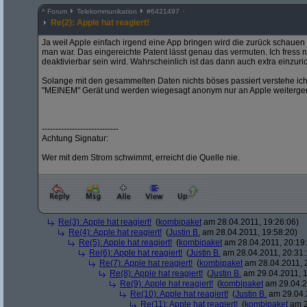
^
Forum
Telekommunikation
#
6421497
Re(2): Apple hat reagiert!
Ja weil Apple einfach irgend eine App bringen wird die zurück schau
man war. Das eingereichte Patent lässt genau das vermuten. Ich fress 
deaktivierbar sein wird. Wahrscheinlich ist das dann auch extra einzuri
Solange mit den gesammelten Daten nichts böses passiert verstehe ich 
"MEINEM" Gerät und werden wiegesagt anonym nur an Apple weitergerei
----------------------------
Achtung Signatur:
Wer mit dem Strom schwimmt, erreicht die Quelle nie.
Re(3): Apple hat reagiert!
(
kombipaket
am 28.04.2011, 19:26:06)
Re(4): Apple hat reagiert!
(
Justin B.
am 28.04.2011, 19:58:20)
Re(5): Apple hat reagiert!
(
kombipaket
am 28.04.2011, 20:19
Re(6): Apple hat reagiert!
(
Justin B.
am 28.04.2011, 20:31:
Re(7): Apple hat reagiert!
(
kombipaket
am 28.04.2011, 
Re(8): Apple hat reagiert!
(
Justin B.
am 29.04.2011, 1
Re(9): Apple hat reagiert!
(
kombipaket
am 29.04.2
Re(10): Apple hat reagiert!
(
Justin B.
am 29.04.
Re(11): Apple hat reagiert!
(
kombipaket
am 2