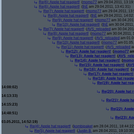
Re(6): Apple hat reagiert!
(
momo77
am 29.04.2011, 13:19
Re(6): Apple hat reagiert!
(
thE
am 29.04.2011, 13:41:31)
Re(7): Apple hat reagiert!
(
momo77
am 29.04.2011, 13:
Re(8): Apple hat reagiert!
(
thE
am 29.04.2011, 14:02
Re(9): Apple hat reagiert!
(
momo77
am 30.04.2011
Re(10): Apple hat reagiert!
(
thE
am 30.04.2011,
Re(7): Apple hat reagiert!
(
AVS_reloaded
am 30.04.2011
Re(8): Apple hat reagiert!
(
momo77
am 30.04.2011, 
Re(9): Apple hat reagiert!
(
AVS_reloaded
am 01.05
Re(10): Apple hat reagiert!
(
momo77
am 01.05.
Re(11): Apple hat reagiert!
(
AVS_reloaded
am
Re(12): Apple hat reagiert!
(
momo77
am
Re(13): Apple hat reagiert!
(
AVS_rel
Re(14): Apple hat reagiert!
(
momo
Re(15): Apple hat reagiert!
(
AVS
Re(16): Apple hat reagiert!
(
Re(17): Apple hat reagiert!
Re(18): Apple hat reagie
Re(19): Apple hat rea
14:08:02)
Re(20): Apple hat r
14:13:33)
Re(21): Apple ha
14:15:23)
Re(22): Apple
14:48:51)
Re(23): App
03.05.2011, 14:52:19)
Re(4): Apple hat reagiert!
(
kombipaket
am 28.04.2011, 18:44:22
Re(5): Apple hat reagiert!
(
Justin B.
am 28.04.2011, 19:10:35