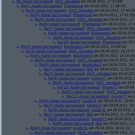
Re: Apple hat reagiert!
(
AVS_reloaded
am 28.04.2011, 17:37:04)
Re(2): Apple hat reagiert!
(
Pantagruel
am 28.04.2011, 17:38:55)
Re(3): Apple hat reagiert!
(
AVS_reloaded
am 28.04.2011, 17:40:25
Re(4): Apple hat reagiert!
(
Pantagruel
am 28.04.2011, 17:41:55)
Re(5): Apple hat reagiert!
(
AVS_reloaded
am 28.04.2011, 17:
Re(6): Apple hat reagiert!
(
Pantagruel
am 28.04.2011, 17:
Re(7): Apple hat reagiert!
(
AVS_reloaded
am 28.04.2011
Re(8): Apple hat reagiert!
(
Pantagruel
am 28.04.2011
Re(9): Apple hat reagiert!
(
AVS_reloaded
am 28.04
Re(10): Apple hat reagiert!
(
Pantagruel
am 28.0
Re(2): Apple hat reagiert!
(
kaufinator1
am 28.04.2011, 18:09:54)
Re(3): Apple hat reagiert!
(
AVS_reloaded
am 28.04.2011, 18:15:57
Re(4): Apple hat reagiert!
(
kaufinator1
am 28.04.2011, 18:19:16
Re(5): Apple hat reagiert!
(
AVS_reloaded
am 28.04.2011, 18:
Re(6): Apple hat reagiert!
(
kaufinator1
am 28.04.2011, 18:
Re(7): Apple hat reagiert!
(
thE
am 29.04.2011, 11:10:14
Re(7): Apple hat reagiert!
(
AVS_reloaded
am 29.04.2011
Re(8): Apple hat reagiert!
(
momo77
am 29.04.2011, 1
Re(9): Apple hat reagiert!
(
AVS_reloaded
am 29.04
Re(10): Apple hat reagiert!
(
momo77
am 29.04.
Re(11): Apple hat reagiert!
(
AVS_reloaded
am
Re(12): Apple hat reagiert!
(
momo77
am 2
Re(6): Apple hat reagiert!
(
Justin B.
am 28.04.2011, 19:08:
Re(7): Apple hat reagiert!
(
momo77
am 28.04.2011, 19:
Re(8): Apple hat reagiert!
(
Justin B.
am 28.04.2011, 1
Re(7): Apple hat reagiert!
(
thE
am 29.04.2011, 11:10:48
Re(8): Apple hat reagiert!
(
momo77
am 29.04.2011, 
Re(9): Apple hat reagiert!
(
thE
am 29.04.2011, 13:
Re(4): Apple hat reagiert!
(
Justin B.
am 28.04.2011, 18:41:11)
Re(5): Apple hat reagiert!
(
AVS_reloaded
am 29.04.2011, 11: