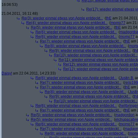
Re(16): wieder einmal etwas von A
16:06:53)
Re(17): wieder einmal etwas vo
21.04.2011, 16:11:48)
Re(3): wieder einmal etwas von Apple entdeckt...
(
thE
am 21.04.2011,
Re(4): wieder einmal etwas von Apple entdeckt...
(
momo77
am 21.
Re(5): wieder einmal etwas von Apple entdeckt...
(
thE
am 21.04.
Re(6): wieder einmal etwas von Apple entdeckt...
(
madgordo
Re(6): wieder einmal etwas von Apple entdeckt...
(
momo77
a
Re(7): wieder einmal etwas von Apple entdeckt...
(
thE
am 2
Re(8): wieder einmal etwas von Apple entdeckt...
(
mom
Re(9): wieder einmal etwas von Apple entdeckt...
(
th
Re(10): wieder einmal etwas von Apple entdeckt...
Re(11): wieder einmal etwas von Apple entdeckt
Re(12): wieder einmal etwas von Apple entde
Re(12): wieder einmal etwas von Apple entde
Daisy!
am 22.04.2011, 14:23:33)
Re(6): wieder einmal etwas von Apple entdeckt...
(
Justin B.
am
Re(7): wieder einmal etwas von Apple entdeckt...
(
reisi19
Re(7): wieder einmal etwas von Apple entdeckt...
(
thE
am 2
Re(8): wieder einmal etwas von Apple entdeckt...
(
Justi
Re(9): wieder einmal etwas von Apple entdeckt...
(
th
Re(10): wieder einmal etwas von Apple entdeckt...
Re(6): wieder einmal etwas von Apple entdeckt...
(
hellbringer
Re(7): wieder einmal etwas von Apple entdeckt...
(
thE
am 2
Re(5): wieder einmal etwas von Apple entdeckt...
(
madgordon
a
Re(5): wieder einmal etwas von Apple entdeckt...
(
elchupacabr
Re(6): wieder einmal etwas von Apple entdeckt...
(
momo77
a
Re(7): wieder einmal etwas von Apple entdeckt...
(
madgor
Re(8): wieder einmal etwas von Apple entdeckt...
(
mom