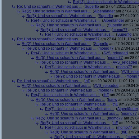
Re(13): Und so schaut's in Wahrheit aus
Re: Und so schaut's in Wahrheit aus ...
(
Superflo
am 27.04.2011, 10:19:
Re(2): Und so schaut's in Wahrheit aus ...
(
Alpenländer
am 27.04.2011
Re(3): Und so schaut's in Wahrheit aus ...
(
Superflo
am 27.04.2011,
Re(4): Und so schaut's in Wahrheit aus ...
(
Alpenländer
am 27.04
Re(5): Und so schaut's in Wahrheit aus ...
(
Superflo
am 27.04.
Re(6): Und so schaut's in Wahrheit aus ...
(
momo77
am 27.
Re(7): Und so schaut's in Wahrheit aus ...
(
Superflo
am 2
Re: Und so schaut's in Wahrheit aus ...
(
momo77
am 27.04.2011, 10:43:
Re(2): Und so schaut's in Wahrheit aus ...
(
Superflo
am 27.04.2011, 1
Re(3): Und so schaut's in Wahrheit aus ...
(
momo77
am 27.04.2011
Re(4): Und so schaut's in Wahrheit aus ...
(
AVS_reloaded
am 28.
Re(5): Und so schaut's in Wahrheit aus ...
(
momo77
am 28.04
Re(6): Und so schaut's in Wahrheit aus ...
(
AVS_reloaded
a
Re(7): Und so schaut's in Wahrheit aus ...
(
momo77
am 
Re(8): Und so schaut's in Wahrheit aus ...
(
AVS_relo
Re(9): Und so schaut's in Wahrheit aus ...
(
momo7
Re: Und so schaut's in Wahrheit aus ...
(
thE
am 29.04.2011, 11:09:12)
Re(2): Und so schaut's in Wahrheit aus ...
(
AVS_reloaded
am 29.04.20
Re(3): Und so schaut's in Wahrheit aus ...
(
momo77
am 29.04.2011,
Re(4): Und so schaut's in Wahrheit aus ...
(
thE
am 29.04.2011, 1
Re(5): Und so schaut's in Wahrheit aus ...
(
hariw
am 29.04.20
Re(6): Und so schaut's in Wahrheit aus ...
(
thE
am 29.04.20
Re(7): Und so schaut's in Wahrheit aus ...
(
Alpenländer
Re(8): Und so schaut's in Wahrheit aus ...
(
momo77
a
Re(5): Und so schaut's in Wahrheit aus ...
(
momo77
am 29.04
Re(6): Und so schaut's in Wahrheit aus ...
(
thE
am 29.04.20
Re(7): Und so schaut's in Wahrheit aus ...
(
momo77
am 
Re(8): Und so schaut's in Wahrheit aus ...
(
thE
am 29.
Re(9): Und so schaut's in Wahrheit aus ...
(
momo7