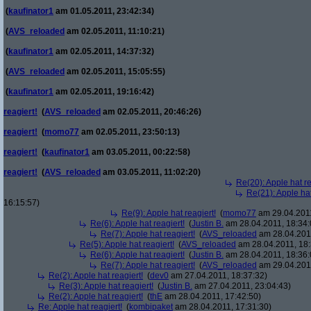
(
kaufinator1
am 01.05.2011, 23:42:34)
(
AVS_reloaded
am 02.05.2011, 11:10:21)
(
kaufinator1
am 02.05.2011, 14:37:32)
(
AVS_reloaded
am 02.05.2011, 15:05:55)
(
kaufinator1
am 02.05.2011, 19:16:42)
reagiert!
(
AVS_reloaded
am 02.05.2011, 20:46:26)
reagiert!
(
momo77
am 02.05.2011, 23:50:13)
reagiert!
(
kaufinator1
am 03.05.2011, 00:22:58)
reagiert!
(
AVS_reloaded
am 03.05.2011, 11:02:20)
Re(20): Apple hat re
Re(21): Apple hat
16:15:57)
Re(9): Apple hat reagiert!
(
momo77
am 29.04.2011
Re(6): Apple hat reagiert!
(
Justin B.
am 28.04.2011, 18:34:
Re(7): Apple hat reagiert!
(
AVS_reloaded
am 28.04.2011
Re(5): Apple hat reagiert!
(
AVS_reloaded
am 28.04.2011, 18:
Re(6): Apple hat reagiert!
(
Justin B.
am 28.04.2011, 18:36:
Re(7): Apple hat reagiert!
(
AVS_reloaded
am 29.04.2011
Re(2): Apple hat reagiert!
(
dev0
am 27.04.2011, 18:37:32)
Re(3): Apple hat reagiert!
(
Justin B.
am 27.04.2011, 23:04:43)
Re(2): Apple hat reagiert!
(
thE
am 28.04.2011, 17:42:50)
Re: Apple hat reagiert!
(
kombipaket
am 28.04.2011, 17:31:30)