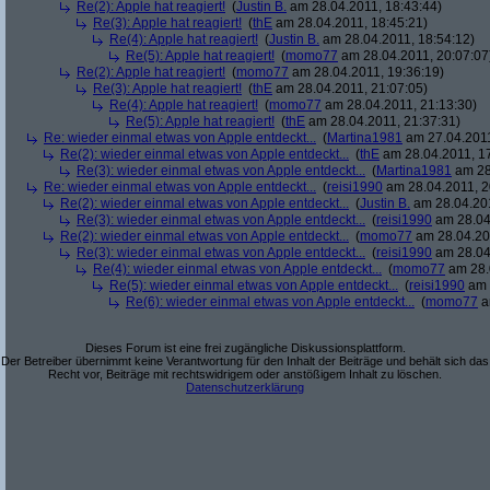
Re(2): Apple hat reagiert!
(
Justin B.
am 28.04.2011, 18:43:44)
Re(3): Apple hat reagiert!
(
thE
am 28.04.2011, 18:45:21)
Re(4): Apple hat reagiert!
(
Justin B.
am 28.04.2011, 18:54:12)
Re(5): Apple hat reagiert!
(
momo77
am 28.04.2011, 20:07:07
Re(2): Apple hat reagiert!
(
momo77
am 28.04.2011, 19:36:19)
Re(3): Apple hat reagiert!
(
thE
am 28.04.2011, 21:07:05)
Re(4): Apple hat reagiert!
(
momo77
am 28.04.2011, 21:13:30)
Re(5): Apple hat reagiert!
(
thE
am 28.04.2011, 21:37:31)
Re: wieder einmal etwas von Apple entdeckt...
(
Martina1981
am 27.04.2011
Re(2): wieder einmal etwas von Apple entdeckt...
(
thE
am 28.04.2011, 17
Re(3): wieder einmal etwas von Apple entdeckt...
(
Martina1981
am 28
Re: wieder einmal etwas von Apple entdeckt...
(
reisi1990
am 28.04.2011, 2
Re(2): wieder einmal etwas von Apple entdeckt...
(
Justin B.
am 28.04.201
Re(3): wieder einmal etwas von Apple entdeckt...
(
reisi1990
am 28.04
Re(2): wieder einmal etwas von Apple entdeckt...
(
momo77
am 28.04.201
Re(3): wieder einmal etwas von Apple entdeckt...
(
reisi1990
am 28.04
Re(4): wieder einmal etwas von Apple entdeckt...
(
momo77
am 28.
Re(5): wieder einmal etwas von Apple entdeckt...
(
reisi1990
am 
Re(6): wieder einmal etwas von Apple entdeckt...
(
momo77
a
Dieses Forum ist eine frei zugängliche Diskussionsplattform.
Der Betreiber übernimmt keine Verantwortung für den Inhalt der Beiträge und behält sich das
Recht vor, Beiträge mit rechtswidrigem oder anstößigem Inhalt zu löschen.
Datenschutzerklärung