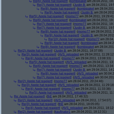
Re(6): Apple hat reagiert!
(
kombipaket
am 28.04.2011, 19:
Re(7): Apple hat reagiert!
(
Justin B.
am 28.04.2011, 19:
Re(8): Apple hat reagiert!
(
kombipaket
am 28.04.2011
Re(9): Apple hat reagiert!
(
Justin B.
am 28.04.2011
Re(5): Apple hat reagiert!
(
momo77
am 28.04.2011, 19:29:41
Re(6): Apple hat reagiert!
(
kombipaket
am 28.04.2011, 19:
Re(7): Apple hat reagiert!
(
momo77
am 28.04.2011, 19:
Re(7): Apple hat reagiert!
(
Justin B.
am 28.04.2011, 19:
Re(8): Apple hat reagiert!
(
momo77
am 28.04.2011, 
Re(9): Apple hat reagiert!
(
Justin B.
am 28.04.2011
Re(10): Apple hat reagiert!
(
momo77
am 28.04.
Re(9): Apple hat reagiert!
(
kombipaket
am 28.04.2
Re(8): Apple hat reagiert!
(
kombipaket
am 28.04.2011
Re(2): Apple hat reagiert!
(
Justin B.
am 28.04.2011, 18:37:08)
Re(3): Apple hat reagiert!
(
AVS_reloaded
am 29.04.2011, 11:28:12
Re(4): Apple hat reagiert!
(
momo77
am 29.04.2011, 13:08:33)
Re(5): Apple hat reagiert!
(
AVS_reloaded
am 29.04.2011, 13:
Re(6): Apple hat reagiert!
(
momo77
am 29.04.2011, 13:34:
Re(7): Apple hat reagiert!
(
Justin B.
am 29.04.2011, 14:
Re(8): Apple hat reagiert!
(
AVS_reloaded
am 30.04.2
Re(7): Apple hat reagiert!
(
AVS_reloaded
am 30.04.2011
Re(2): Apple hat reagiert!
(
momo77
am 28.04.2011, 20:24:46)
Re(3): Apple hat reagiert!
(
AVS_reloaded
am 29.04.2011, 11:29:18
Re(4): Apple hat reagiert!
(
momo77
am 29.04.2011, 11:33:38)
Re(5): Apple hat reagiert!
(
AVS_reloaded
am 29.04.2011, 11:
Re: Apple hat reagiert!
(
thE
am 28.04.2011, 17:46:32)
Re(2): Apple hat reagiert!
(
AVS_reloaded
am 28.04.2011, 17:54:07)
Re(3): Apple hat reagiert!
(
thE
am 28.04.2011, 18:05:05)
Re(4): Apple hat reagiert!
(
AVS_reloaded
am 28.04.2011, 18:12
Re(2): Apple hat reagiert!
(
kaufinator1
am 28.04.2011, 18:12:31)