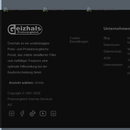
Unternehme
Cookie-
Blog
I
Einstellungen
f
Geizhals ist ein unabhängiges
Impressum
Preis- und Produktvergleichs-
W
Datenschutz
s
Portal, das mittels detaillierter Filter
AGB
T
und vielfältiger Features eine
Unternehmen
optimale Hilfestellung bei der
J
Kaufentscheidung bietet.
P
Ansicht wählen:
Mobile
Copyright © 1997-2026
Preisvergleich Internet Services
AG