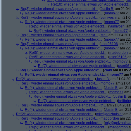
Re(9): wieder einmal etwas von Apple entdeckt...
(
ma
Re(10): wieder einmal etwas von Apple entdeckt...
Re(3): wieder einmal etwas von Apple entdeckt...
(
Justin B.
am 21.04.
Re(4): wieder einmal etwas von Apple entdeckt...
(
momo77
am 21.
Re(3): wieder einmal etwas von Apple entdeckt...
(
yumiyoshi
am 21.04
Re(4): wieder einmal etwas von Apple entdeckt...
(
momo77
am 21.
Re(5): wieder einmal etwas von Apple entdeckt...
(
yumiyoshi
am 
Re(6): wieder einmal etwas von Apple entdeckt...
(
momo77
a
Re(3): wieder einmal etwas von Apple entdeckt...
(
Mr L
am 22.04.2011
Re(4): wieder einmal etwas von Apple entdeckt...
(
momo77
am 22.
Re(3): wieder einmal etwas von Apple entdeckt...
(
user96106
am 22.0
Re(4): wieder einmal etwas von Apple entdeckt...
(
momo77
am 22.
Re(5): wieder einmal etwas von Apple entdeckt...
(
madgordon
a
Re(5): wieder einmal etwas von Apple entdeckt...
(
user96106
am
Re(6): wieder einmal etwas von Apple entdeckt...
(
momo77
a
Re(7): wieder einmal etwas von Apple entdeckt...
(
user96
Re(3): wieder einmal etwas von Apple entdeckt...
(
Zlabi
am 03.05.2
Re(4): wieder einmal etwas von Apple entdeckt...
(
momo77
am 0
Re(2): wieder einmal etwas von Apple entdeckt...
(
Justin B.
am 21.04.201
Re(3): wieder einmal etwas von Apple entdeckt...
(
momo77
am 21.04.
Re(4): wieder einmal etwas von Apple entdeckt...
(
Justin B.
am 21.0
Re(5): wieder einmal etwas von Apple entdeckt...
(
momo77
am 2
Re(6): wieder einmal etwas von Apple entdeckt...
(
Justin B.
am
Re(7): wieder einmal etwas von Apple entdeckt...
(
hellbrin
Re(3): wieder einmal etwas von Apple entdeckt...
(
thE
am 21.04.2011,
Re(4): wieder einmal etwas von Apple entdeckt...
(
Justin B.
am 21.0
Re(2): wieder einmal etwas von Apple entdeckt...
(
mjy@geizhals.at
am 2
Re(3): wieder einmal etwas von Apple entdeckt...
(
madgordon
am 22.
Re(4): wieder einmal etwas von Apple entdeckt...
(
mjy@geizhals.a
Re(5): wieder einmal etwas von Apple entdeckt...
(
madgordon
a