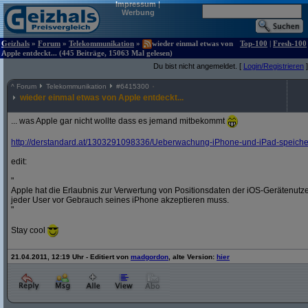
Impressum
|
Werbung
Geizhals
»
Forum
»
Telekommunikation
»
wieder einmal etwas von
Top-100
|
Fresh-100
Apple entdeckt... (445 Beiträge, 15063 Mal gelesen)
Du bist nicht angemeldet. [
Login/Registrieren
]
^
Forum
Telekommunikation
#
6415300
wieder einmal etwas von Apple entdeckt...
... was Apple gar nicht wollte dass es jemand mitbekommt
http:/
/
derstandard.at/
1303291098336/
Ueberwachung-iPhone-und-iPad-speichern
edit:
"
Apple hat die Erlaubnis zur Verwertung von Positionsdaten der iOS-Gerätenut
jeder User vor Gebrauch seines iPhone akzeptieren muss.
"
Stay cool
21.04.2011, 12:19 Uhr - Editiert von
madgordon
, alte Version:
hier