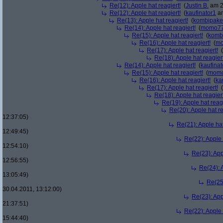
Re(12): Apple hat reagiert!
(
Justin B.
am 2
Re(12): Apple hat reagiert!
(
kaufinator1
am
Re(13): Apple hat reagiert!
(
kombipake
Re(14): Apple hat reagiert!
(
momo7
Re(15): Apple hat reagiert!
(
komb
Re(16): Apple hat reagiert!
(
m
Re(17): Apple hat reagiert!
(
Re(18): Apple hat reagiert
Re(14): Apple hat reagiert!
(
kaufinat
Re(15): Apple hat reagiert!
(
mom
Re(16): Apple hat reagiert!
(
ka
Re(17): Apple hat reagiert!
(
Re(18): Apple hat reagiert
Re(19): Apple hat reagi
Re(20): Apple hat re
12:37:05)
Re(21): Apple hat
12:49:45)
Re(22): Apple 
12:54:10)
Re(23): App
12:56:55)
Re(24): A
13:05:49)
Re(25)
30.04.2011, 13:12:00)
Re(23): App
21:37:51)
Re(22): Apple 
15:44:40)