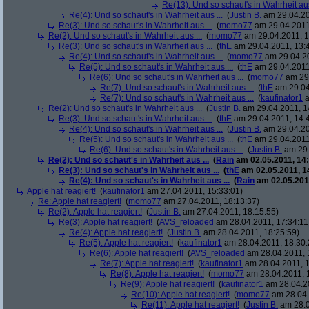
Re(13): Und so schaut's in Wahrheit aus
Re(4): Und so schaut's in Wahrheit aus ...
(
Justin B.
am 29.04.20
Re(3): Und so schaut's in Wahrheit aus ...
(
momo77
am 29.04.2011
Re(2): Und so schaut's in Wahrheit aus ...
(
momo77
am 29.04.2011, 1
Re(3): Und so schaut's in Wahrheit aus ...
(
thE
am 29.04.2011, 13:
Re(4): Und so schaut's in Wahrheit aus ...
(
momo77
am 29.04.20
Re(5): Und so schaut's in Wahrheit aus ...
(
thE
am 29.04.2011
Re(6): Und so schaut's in Wahrheit aus ...
(
momo77
am 29.
Re(7): Und so schaut's in Wahrheit aus ...
(
thE
am 29.04
Re(7): Und so schaut's in Wahrheit aus ...
(
kaufinator1
a
Re(2): Und so schaut's in Wahrheit aus ...
(
Justin B.
am 29.04.2011, 1
Re(3): Und so schaut's in Wahrheit aus ...
(
thE
am 29.04.2011, 14:
Re(4): Und so schaut's in Wahrheit aus ...
(
Justin B.
am 29.04.20
Re(5): Und so schaut's in Wahrheit aus ...
(
thE
am 29.04.2011
Re(6): Und so schaut's in Wahrheit aus ...
(
Justin B.
am 29.
Re(2): Und so schaut's in Wahrheit aus ...
(
Rain
am 02.05.2011, 14:
Re(3): Und so schaut's in Wahrheit aus ...
(
thE
am 02.05.2011, 1
Re(4): Und so schaut's in Wahrheit aus ...
(
Rain
am 02.05.2011
Apple hat reagiert!
(
kaufinator1
am 27.04.2011, 15:33:01)
Re: Apple hat reagiert!
(
momo77
am 27.04.2011, 18:13:37)
Re(2): Apple hat reagiert!
(
Justin B.
am 27.04.2011, 18:15:55)
Re(3): Apple hat reagiert!
(
AVS_reloaded
am 28.04.2011, 17:34:11
Re(4): Apple hat reagiert!
(
Justin B.
am 28.04.2011, 18:25:59)
Re(5): Apple hat reagiert!
(
kaufinator1
am 28.04.2011, 18:30:
Re(6): Apple hat reagiert!
(
AVS_reloaded
am 28.04.2011, 
Re(7): Apple hat reagiert!
(
kaufinator1
am 28.04.2011, 1
Re(8): Apple hat reagiert!
(
momo77
am 28.04.2011, 
Re(9): Apple hat reagiert!
(
kaufinator1
am 28.04.20
Re(10): Apple hat reagiert!
(
momo77
am 28.04.
Re(11): Apple hat reagiert!
(
Justin B.
am 28.0