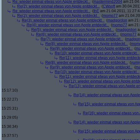
Re: wieder einmal etwas von Apple entdeckt...
(
mastermind2004
am 21.04.
Re(2): wieder einmal etwas von Apple entdeckt...
(
CWsoft
am 30.04.2011
Re: wieder einmal etwas von Apple entdeckt...
(
thE
am 21.04.2011, 11:27:4
Re(2): wieder einmal etwas von Apple entdeckt...
(
momo77
am 21.04.201
Re(3): wieder einmal etwas von Apple entdeckt...
(
madgordon
am 21.
Re(4): wieder einmal etwas von Apple entdeckt...
(
momo77
am 21.
Re(5): wieder einmal etwas von Apple entdeckt...
(
madgordon
a
Re(6): wieder einmal etwas von Apple entdeckt...
(
momo77
a
Re(7): wieder einmal etwas von Apple entdeckt...
(
madgor
Re(8): wieder einmal etwas von Apple entdeckt...
(
mom
Re(9): wieder einmal etwas von Apple entdeckt...
(
ma
Re(10): wieder einmal etwas von Apple entdeckt...
Re(11): wieder einmal etwas von Apple entdeckt
Re(8): wieder einmal etwas von Apple entdeckt...
(
yumi
Re(9): wieder einmal etwas von Apple entdeckt...
(
ma
Re(10): wieder einmal etwas von Apple entdeckt...
Re(11): wieder einmal etwas von Apple entdeckt
Re(12): wieder einmal etwas von Apple entde
Re(13): wieder einmal etwas von Apple ent
15:17:10)
Re(14): wieder einmal etwas von Apple 
15:22:27)
Re(15): wieder einmal etwas von App
15:25:31)
Re(16): wieder einmal etwas von A
15:29:05)
Re(14): wieder einmal etwas von Apple 
15:36:34)
Re(15): wieder einmal etwas von App
15:37:57)