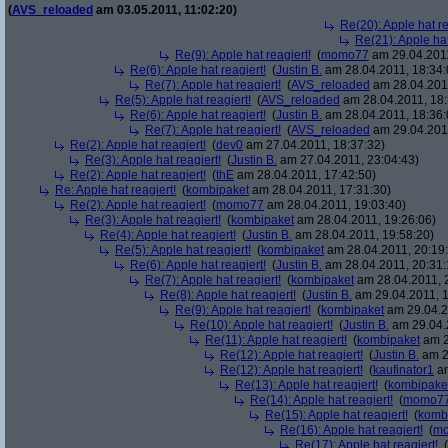
(
AVS_reloaded
am 03.05.2011, 11:02:20)
Re(20): Apple hat re
Re(21): Apple hat
Re(9): Apple hat reagiert!
(
momo77
am 29.04.2011
Re(6): Apple hat reagiert!
(
Justin B.
am 28.04.2011, 18:34:
Re(7): Apple hat reagiert!
(
AVS_reloaded
am 28.04.2011
Re(5): Apple hat reagiert!
(
AVS_reloaded
am 28.04.2011, 18:
Re(6): Apple hat reagiert!
(
Justin B.
am 28.04.2011, 18:36:
Re(7): Apple hat reagiert!
(
AVS_reloaded
am 29.04.2011
Re(2): Apple hat reagiert!
(
dev0
am 27.04.2011, 18:37:32)
Re(3): Apple hat reagiert!
(
Justin B.
am 27.04.2011, 23:04:43)
Re(2): Apple hat reagiert!
(
thE
am 28.04.2011, 17:42:50)
Re: Apple hat reagiert!
(
kombipaket
am 28.04.2011, 17:31:30)
Re(2): Apple hat reagiert!
(
momo77
am 28.04.2011, 19:03:40)
Re(3): Apple hat reagiert!
(
kombipaket
am 28.04.2011, 19:26:06)
Re(4): Apple hat reagiert!
(
Justin B.
am 28.04.2011, 19:58:20)
Re(5): Apple hat reagiert!
(
kombipaket
am 28.04.2011, 20:19
Re(6): Apple hat reagiert!
(
Justin B.
am 28.04.2011, 20:31:
Re(7): Apple hat reagiert!
(
kombipaket
am 28.04.2011, 
Re(8): Apple hat reagiert!
(
Justin B.
am 29.04.2011, 1
Re(9): Apple hat reagiert!
(
kombipaket
am 29.04.2
Re(10): Apple hat reagiert!
(
Justin B.
am 29.04.
Re(11): Apple hat reagiert!
(
kombipaket
am 2
Re(12): Apple hat reagiert!
(
Justin B.
am 2
Re(12): Apple hat reagiert!
(
kaufinator1
am
Re(13): Apple hat reagiert!
(
kombipake
Re(14): Apple hat reagiert!
(
momo7
Re(15): Apple hat reagiert!
(
komb
Re(16): Apple hat reagiert!
(
m
Re(17): Apple hat reagiert!
(