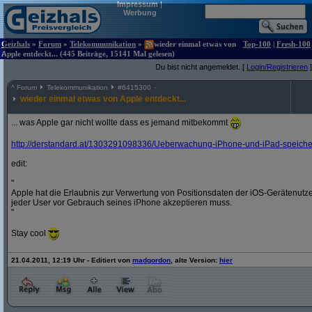
Impressum
|
Werbung
Geizhals
»
Forum
»
Telekommunikation
»
wieder einmal etwas von
Top-100
|
Fresh-100
Apple entdeckt... (445 Beiträge, 15141 Mal gelesen)
Du bist nicht angemeldet. [
Login/Registrieren
]
^
Forum
Telekommunikation
#
6415300
wieder einmal etwas von Apple entdeckt...
... was Apple gar nicht wollte dass es jemand mitbekommt
http:/
/
derstandard.at/
1303291098336/
Ueberwachung-iPhone-und-iPad-speichern
edit:
"
Apple hat die Erlaubnis zur Verwertung von Positionsdaten der iOS-Gerätenut
jeder User vor Gebrauch seines iPhone akzeptieren muss.
"
Stay cool
21.04.2011, 12:19 Uhr - Editiert von
madgordon
, alte Version:
hier