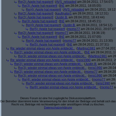
Re(2): Apple hat reagiert!
(
AVS_reloaded
am 28.04.2011, 17:54:07)
Re(3): Apple hat reagiert!
(
thE
am 28.04.2011, 18:05:05)
Re(4): Apple hat reagiert!
(
AVS_reloaded
am 28.04.2011, 18:12
Re(2): Apple hat reagiert!
(
kaufinator1
am 28.04.2011, 18:12:31)
Re(2): Apple hat reagiert!
(
Justin B.
am 28.04.2011, 18:43:44)
Re(3): Apple hat reagiert!
(
thE
am 28.04.2011, 18:45:21)
Re(4): Apple hat reagiert!
(
Justin B.
am 28.04.2011, 18:54:12)
Re(5): Apple hat reagiert!
(
momo77
am 28.04.2011, 20:07:07
Re(2): Apple hat reagiert!
(
momo77
am 28.04.2011, 19:36:19)
Re(3): Apple hat reagiert!
(
thE
am 28.04.2011, 21:07:05)
Re(4): Apple hat reagiert!
(
momo77
am 28.04.2011, 21:13:30)
Re(5): Apple hat reagiert!
(
thE
am 28.04.2011, 21:37:31)
Re: wieder einmal etwas von Apple entdeckt...
(
Martina1981
am 27.04.2011
Re(2): wieder einmal etwas von Apple entdeckt...
(
thE
am 28.04.2011, 17
Re(3): wieder einmal etwas von Apple entdeckt...
(
Martina1981
am 28
Re: wieder einmal etwas von Apple entdeckt...
(
reisi1990
am 28.04.2011, 2
Re(2): wieder einmal etwas von Apple entdeckt...
(
Justin B.
am 28.04.201
Re(3): wieder einmal etwas von Apple entdeckt...
(
reisi1990
am 28.04
Re(2): wieder einmal etwas von Apple entdeckt...
(
momo77
am 28.04.201
Re(3): wieder einmal etwas von Apple entdeckt...
(
reisi1990
am 28.04
Re(4): wieder einmal etwas von Apple entdeckt...
(
momo77
am 28.
Re(5): wieder einmal etwas von Apple entdeckt...
(
reisi1990
am 
Re(6): wieder einmal etwas von Apple entdeckt...
(
momo77
a
Dieses Forum ist eine frei zugängliche Diskussionsplattform.
Der Betreiber übernimmt keine Verantwortung für den Inhalt der Beiträge und behält sich das
Recht vor, Beiträge mit rechtswidrigem oder anstößigem Inhalt zu löschen.
Datenschutzerklärung