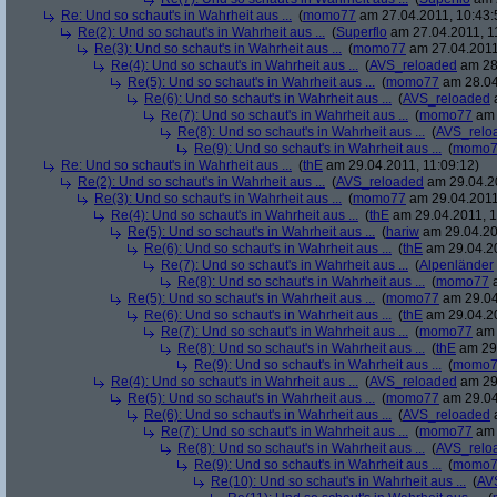
Re: Und so schaut's in Wahrheit aus ...
(
momo77
am 27.04.2011, 10:43:
Re(2): Und so schaut's in Wahrheit aus ...
(
Superflo
am 27.04.2011, 1
Re(3): Und so schaut's in Wahrheit aus ...
(
momo77
am 27.04.2011
Re(4): Und so schaut's in Wahrheit aus ...
(
AVS_reloaded
am 28.
Re(5): Und so schaut's in Wahrheit aus ...
(
momo77
am 28.04
Re(6): Und so schaut's in Wahrheit aus ...
(
AVS_reloaded
a
Re(7): Und so schaut's in Wahrheit aus ...
(
momo77
am 
Re(8): Und so schaut's in Wahrheit aus ...
(
AVS_relo
Re(9): Und so schaut's in Wahrheit aus ...
(
momo7
Re: Und so schaut's in Wahrheit aus ...
(
thE
am 29.04.2011, 11:09:12)
Re(2): Und so schaut's in Wahrheit aus ...
(
AVS_reloaded
am 29.04.20
Re(3): Und so schaut's in Wahrheit aus ...
(
momo77
am 29.04.2011,
Re(4): Und so schaut's in Wahrheit aus ...
(
thE
am 29.04.2011, 1
Re(5): Und so schaut's in Wahrheit aus ...
(
hariw
am 29.04.20
Re(6): Und so schaut's in Wahrheit aus ...
(
thE
am 29.04.20
Re(7): Und so schaut's in Wahrheit aus ...
(
Alpenländer
Re(8): Und so schaut's in Wahrheit aus ...
(
momo77
a
Re(5): Und so schaut's in Wahrheit aus ...
(
momo77
am 29.04
Re(6): Und so schaut's in Wahrheit aus ...
(
thE
am 29.04.20
Re(7): Und so schaut's in Wahrheit aus ...
(
momo77
am 
Re(8): Und so schaut's in Wahrheit aus ...
(
thE
am 29.
Re(9): Und so schaut's in Wahrheit aus ...
(
momo7
Re(4): Und so schaut's in Wahrheit aus ...
(
AVS_reloaded
am 29.
Re(5): Und so schaut's in Wahrheit aus ...
(
momo77
am 29.04
Re(6): Und so schaut's in Wahrheit aus ...
(
AVS_reloaded
a
Re(7): Und so schaut's in Wahrheit aus ...
(
momo77
am 
Re(8): Und so schaut's in Wahrheit aus ...
(
AVS_relo
Re(9): Und so schaut's in Wahrheit aus ...
(
momo7
Re(10): Und so schaut's in Wahrheit aus ...
(
AV