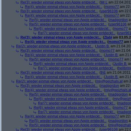
Re(3): wieder einmal etwas von Apple entdeckt...
(
Mr L
am 22.04.2011
Re(4): wieder einmal etwas von Apple entdeckt...
(
momo77
am 22.
Re(3): wieder einmal etwas von Apple entdeckt...
(
user96106
am 22.0
Re(4): wieder einmal etwas von Apple entdeckt...
(
momo77
am 22.
Re(5): wieder einmal etwas von Apple entdeckt...
(
madgordon
a
Re(5): wieder einmal etwas von Apple entdeckt...
(
user96106
am
Re(6): wieder einmal etwas von Apple entdeckt...
(
momo77
a
Re(7): wieder einmal etwas von Apple entdeckt...
(
user96
Re(3): wieder einmal etwas von Apple entdeckt...
(
Zlabi
am 03.05.2
Re(4): wieder einmal etwas von Apple entdeckt...
(
momo77
am 0
Re(2): wieder einmal etwas von Apple entdeckt...
(
Justin B.
am 21.04.201
Re(3): wieder einmal etwas von Apple entdeckt...
(
momo77
am 21.04.
Re(4): wieder einmal etwas von Apple entdeckt...
(
Justin B.
am 21.0
Re(5): wieder einmal etwas von Apple entdeckt...
(
momo77
am 2
Re(6): wieder einmal etwas von Apple entdeckt...
(
Justin B.
am
Re(7): wieder einmal etwas von Apple entdeckt...
(
hellbrin
Re(3): wieder einmal etwas von Apple entdeckt...
(
thE
am 21.04.2011,
Re(4): wieder einmal etwas von Apple entdeckt...
(
Justin B.
am 21.0
Re(2): wieder einmal etwas von Apple entdeckt...
(
mjy@geizhals.at
am 2
Re(3): wieder einmal etwas von Apple entdeckt...
(
madgordon
am 22.
Re(4): wieder einmal etwas von Apple entdeckt...
(
mjy@geizhals.a
Re(5): wieder einmal etwas von Apple entdeckt...
(
madgordon
a
Re(6): wieder einmal etwas von Apple entdeckt...
(
mjy@geizh
Re(7): wieder einmal etwas von Apple entdeckt...
(
madgor
Re(6): wieder einmal etwas von Apple entdeckt...
(
momo77
a
Re(7): wieder einmal etwas von Apple entdeckt...
(
madgor
Re(4): wieder einmal etwas von Apple entdeckt...
(
momo77
am 22.
Re(5): wieder einmal etwas von Apple entdeckt...
(
madgordon
a
Re(5): wieder einmal etwas von Apple entdeckt...
(
mjy@geizhals
Re(3): wieder einmal etwas von Apple entdeckt...
(
user96106
am 22.0