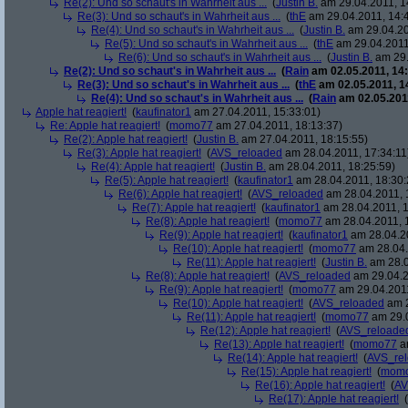
Re(2): Und so schaut's in Wahrheit aus ...
(
Justin B.
am 29.04.2011, 1
Re(3): Und so schaut's in Wahrheit aus ...
(
thE
am 29.04.2011, 14:
Re(4): Und so schaut's in Wahrheit aus ...
(
Justin B.
am 29.04.20
Re(5): Und so schaut's in Wahrheit aus ...
(
thE
am 29.04.2011
Re(6): Und so schaut's in Wahrheit aus ...
(
Justin B.
am 29.
Re(2): Und so schaut's in Wahrheit aus ...
(
Rain
am 02.05.2011, 14:
Re(3): Und so schaut's in Wahrheit aus ...
(
thE
am 02.05.2011, 1
Re(4): Und so schaut's in Wahrheit aus ...
(
Rain
am 02.05.2011
Apple hat reagiert!
(
kaufinator1
am 27.04.2011, 15:33:01)
Re: Apple hat reagiert!
(
momo77
am 27.04.2011, 18:13:37)
Re(2): Apple hat reagiert!
(
Justin B.
am 27.04.2011, 18:15:55)
Re(3): Apple hat reagiert!
(
AVS_reloaded
am 28.04.2011, 17:34:11
Re(4): Apple hat reagiert!
(
Justin B.
am 28.04.2011, 18:25:59)
Re(5): Apple hat reagiert!
(
kaufinator1
am 28.04.2011, 18:30:
Re(6): Apple hat reagiert!
(
AVS_reloaded
am 28.04.2011, 
Re(7): Apple hat reagiert!
(
kaufinator1
am 28.04.2011, 1
Re(8): Apple hat reagiert!
(
momo77
am 28.04.2011, 
Re(9): Apple hat reagiert!
(
kaufinator1
am 28.04.20
Re(10): Apple hat reagiert!
(
momo77
am 28.04.
Re(11): Apple hat reagiert!
(
Justin B.
am 28.0
Re(8): Apple hat reagiert!
(
AVS_reloaded
am 29.04.2
Re(9): Apple hat reagiert!
(
momo77
am 29.04.2011
Re(10): Apple hat reagiert!
(
AVS_reloaded
am 2
Re(11): Apple hat reagiert!
(
momo77
am 29.0
Re(12): Apple hat reagiert!
(
AVS_reloade
Re(13): Apple hat reagiert!
(
momo77
am
Re(14): Apple hat reagiert!
(
AVS_re
Re(15): Apple hat reagiert!
(
mom
Re(16): Apple hat reagiert!
(
AV
Re(17): Apple hat reagiert!
(