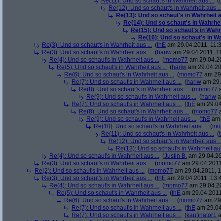
Re(11): Und so schaut's in Wahrheit aus ...
(
Re(12): Und so schaut's in Wahrheit aus ..
Re(13): Und so schaut's in Wahrheit au
Re(14): Und so schaut's in Wahrheit
Re(15): Und so schaut's in Wahrh
Re(16): Und so schaut's in Wah
Re(3): Und so schaut's in Wahrheit aus ...
(
thE
am 29.04.2011, 11:3
Re(3): Und so schaut's in Wahrheit aus ...
(
hariw
am 29.04.2011, 11
Re(4): Und so schaut's in Wahrheit aus ...
(
momo77
am 29.04.20
Re(5): Und so schaut's in Wahrheit aus ...
(
hariw
am 29.04.20
Re(6): Und so schaut's in Wahrheit aus ...
(
momo77
am 29.
Re(7): Und so schaut's in Wahrheit aus ...
(
hariw
am 29.
Re(8): Und so schaut's in Wahrheit aus ...
(
momo77
a
Re(9): Und so schaut's in Wahrheit aus ...
(
hariw
a
Re(7): Und so schaut's in Wahrheit aus ...
(
thE
am 29.04
Re(8): Und so schaut's in Wahrheit aus ...
(
momo77
a
Re(9): Und so schaut's in Wahrheit aus ...
(
thE
am 
Re(10): Und so schaut's in Wahrheit aus ...
(
mo
Re(11): Und so schaut's in Wahrheit aus ...
(
Re(12): Und so schaut's in Wahrheit aus ..
Re(13): Und so schaut's in Wahrheit aus
Re(4): Und so schaut's in Wahrheit aus ...
(
Justin B.
am 29.04.20
Re(3): Und so schaut's in Wahrheit aus ...
(
momo77
am 29.04.2011
Re(2): Und so schaut's in Wahrheit aus ...
(
momo77
am 29.04.2011, 1
Re(3): Und so schaut's in Wahrheit aus ...
(
thE
am 29.04.2011, 13:
Re(4): Und so schaut's in Wahrheit aus ...
(
momo77
am 29.04.20
Re(5): Und so schaut's in Wahrheit aus ...
(
thE
am 29.04.2011
Re(6): Und so schaut's in Wahrheit aus ...
(
momo77
am 29.
Re(7): Und so schaut's in Wahrheit aus ...
(
thE
am 29.04
Re(7): Und so schaut's in Wahrheit aus ...
(
kaufinator1
a