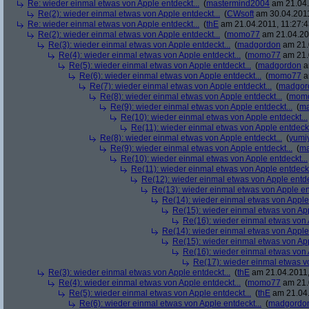
Re: wieder einmal etwas von Apple entdeckt...
(
mastermind2004
am 21.04.
Re(2): wieder einmal etwas von Apple entdeckt...
(
CWsoft
am 30.04.2011
Re: wieder einmal etwas von Apple entdeckt...
(
thE
am 21.04.2011, 11:27:4
Re(2): wieder einmal etwas von Apple entdeckt...
(
momo77
am 21.04.201
Re(3): wieder einmal etwas von Apple entdeckt...
(
madgordon
am 21.
Re(4): wieder einmal etwas von Apple entdeckt...
(
momo77
am 21.
Re(5): wieder einmal etwas von Apple entdeckt...
(
madgordon
a
Re(6): wieder einmal etwas von Apple entdeckt...
(
momo77
a
Re(7): wieder einmal etwas von Apple entdeckt...
(
madgor
Re(8): wieder einmal etwas von Apple entdeckt...
(
mom
Re(9): wieder einmal etwas von Apple entdeckt...
(
ma
Re(10): wieder einmal etwas von Apple entdeckt...
Re(11): wieder einmal etwas von Apple entdeckt
Re(8): wieder einmal etwas von Apple entdeckt...
(
yumi
Re(9): wieder einmal etwas von Apple entdeckt...
(
ma
Re(10): wieder einmal etwas von Apple entdeckt...
Re(11): wieder einmal etwas von Apple entdeckt
Re(12): wieder einmal etwas von Apple entde
Re(13): wieder einmal etwas von Apple ent
Re(14): wieder einmal etwas von Apple 
Re(15): wieder einmal etwas von App
Re(16): wieder einmal etwas von A
Re(14): wieder einmal etwas von Apple 
Re(15): wieder einmal etwas von App
Re(16): wieder einmal etwas von A
Re(17): wieder einmal etwas vo
Re(3): wieder einmal etwas von Apple entdeckt...
(
thE
am 21.04.2011,
Re(4): wieder einmal etwas von Apple entdeckt...
(
momo77
am 21.
Re(5): wieder einmal etwas von Apple entdeckt...
(
thE
am 21.04.
Re(6): wieder einmal etwas von Apple entdeckt...
(
madgordo