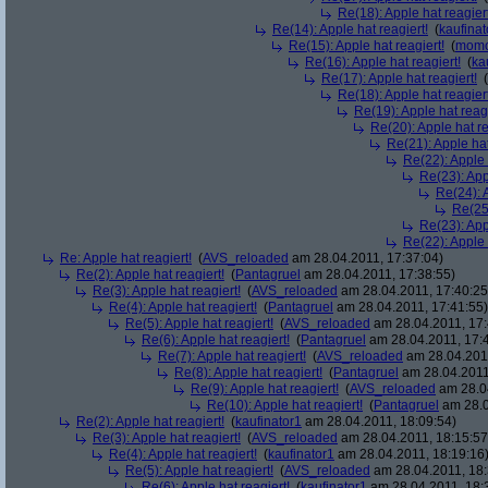
Re(18): Apple hat reagiert
Re(14): Apple hat reagiert!
(
kaufinat
Re(15): Apple hat reagiert!
(
mom
Re(16): Apple hat reagiert!
(
ka
Re(17): Apple hat reagiert!
(
Re(18): Apple hat reagiert
Re(19): Apple hat reagi
Re(20): Apple hat re
Re(21): Apple hat
Re(22): Apple 
Re(23): App
Re(24): A
Re(25)
Re(23): App
Re(22): Apple 
Re: Apple hat reagiert!
(
AVS_reloaded
am 28.04.2011, 17:37:04)
Re(2): Apple hat reagiert!
(
Pantagruel
am 28.04.2011, 17:38:55)
Re(3): Apple hat reagiert!
(
AVS_reloaded
am 28.04.2011, 17:40:25
Re(4): Apple hat reagiert!
(
Pantagruel
am 28.04.2011, 17:41:55)
Re(5): Apple hat reagiert!
(
AVS_reloaded
am 28.04.2011, 17:
Re(6): Apple hat reagiert!
(
Pantagruel
am 28.04.2011, 17:
Re(7): Apple hat reagiert!
(
AVS_reloaded
am 28.04.2011
Re(8): Apple hat reagiert!
(
Pantagruel
am 28.04.2011
Re(9): Apple hat reagiert!
(
AVS_reloaded
am 28.04
Re(10): Apple hat reagiert!
(
Pantagruel
am 28.0
Re(2): Apple hat reagiert!
(
kaufinator1
am 28.04.2011, 18:09:54)
Re(3): Apple hat reagiert!
(
AVS_reloaded
am 28.04.2011, 18:15:57
Re(4): Apple hat reagiert!
(
kaufinator1
am 28.04.2011, 18:19:16
Re(5): Apple hat reagiert!
(
AVS_reloaded
am 28.04.2011, 18:
Re(6): Apple hat reagiert!
(
kaufinator1
am 28.04.2011, 18: