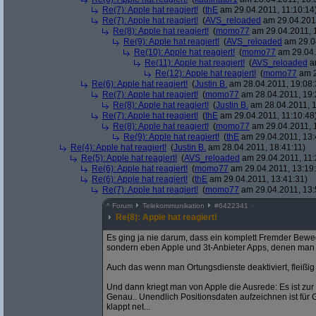
Re(7): Apple hat reagiert!
(
thE
am 29.04.2011, 11:10:14
Re(7): Apple hat reagiert!
(
AVS_reloaded
am 29.04.2011
Re(8): Apple hat reagiert!
(
momo77
am 29.04.2011, 1
Re(9): Apple hat reagiert!
(
AVS_reloaded
am 29.04
Re(10): Apple hat reagiert!
(
momo77
am 29.04.
Re(11): Apple hat reagiert!
(
AVS_reloaded
am
Re(12): Apple hat reagiert!
(
momo77
am 2
Re(6): Apple hat reagiert!
(
Justin B.
am 28.04.2011, 19:08:
Re(7): Apple hat reagiert!
(
momo77
am 28.04.2011, 19:
Re(8): Apple hat reagiert!
(
Justin B.
am 28.04.2011, 1
Re(7): Apple hat reagiert!
(
thE
am 29.04.2011, 11:10:48
Re(8): Apple hat reagiert!
(
momo77
am 29.04.2011, 
Re(9): Apple hat reagiert!
(
thE
am 29.04.2011, 13:
Re(4): Apple hat reagiert!
(
Justin B.
am 28.04.2011, 18:41:11)
Re(5): Apple hat reagiert!
(
AVS_reloaded
am 29.04.2011, 11:
Re(6): Apple hat reagiert!
(
momo77
am 29.04.2011, 13:19
Re(6): Apple hat reagiert!
(
thE
am 29.04.2011, 13:41:31)
Re(7): Apple hat reagiert!
(
momo77
am 29.04.2011, 13:
^
Forum
Telekommunikation
#
6422341
Re(8): Apple hat reagiert!
Es ging ja nie darum, dass ein komplett Fremder Beweg
sondern eben Apple und 3t-Anbieter Apps, denen man 
Auch das wenn man Ortungsdienste deaktiviert, fleißig 
Und dann kriegt man von Apple die Ausrede: Es ist zur
Genau.. Unendlich Positionsdaten aufzeichnen ist für 
klappt net...