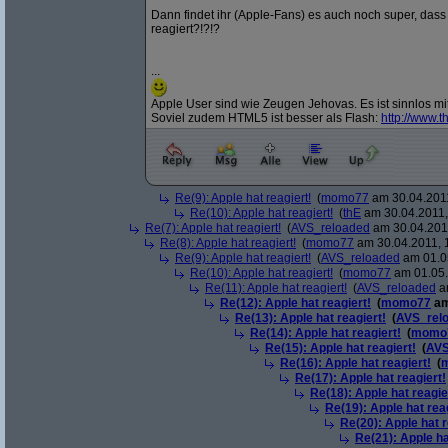
Dann findet ihr (Apple-Fans) es auch noch super, dass 
reagiert?!?!?
...
Apple User sind wie Zeugen Jehovas. Es ist sinnlos mit
Soviel zudem HTML5 ist besser als Flash:
http:/
/
www.th
Re(9): Apple hat reagiert!
(
momo77
am 30.04.2011
Re(10): Apple hat reagiert!
(
thE
am 30.04.2011,
Re(7): Apple hat reagiert!
(
AVS_reloaded
am 30.04.2011
Re(8): Apple hat reagiert!
(
momo77
am 30.04.2011, 
Re(9): Apple hat reagiert!
(
AVS_reloaded
am 01.05
Re(10): Apple hat reagiert!
(
momo77
am 01.05.
Re(11): Apple hat reagiert!
(
AVS_reloaded
am
Re(12): Apple hat reagiert!
(
momo77
am
Re(13): Apple hat reagiert!
(
AVS_rel
Re(14): Apple hat reagiert!
(
momo
Re(15): Apple hat reagiert!
(
AVS
Re(16): Apple hat reagiert!
(
Re(17): Apple hat reagiert!
Re(18): Apple hat reagie
Re(19): Apple hat rea
Re(20): Apple hat r
Re(21): Apple ha