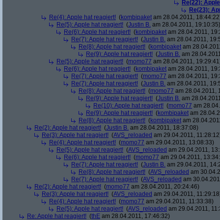
Re(22): Apple
Re(23): App
Re(4): Apple hat reagiert!
(
kombipaket
am 28.04.2011, 18:44:22
Re(5): Apple hat reagiert!
(
Justin B.
am 28.04.2011, 19:10:35
Re(6): Apple hat reagiert!
(
kombipaket
am 28.04.2011, 19:
Re(7): Apple hat reagiert!
(
Justin B.
am 28.04.2011, 19:
Re(8): Apple hat reagiert!
(
kombipaket
am 28.04.2011
Re(9): Apple hat reagiert!
(
Justin B.
am 28.04.2011
Re(5): Apple hat reagiert!
(
momo77
am 28.04.2011, 19:29:41
Re(6): Apple hat reagiert!
(
kombipaket
am 28.04.2011, 19:
Re(7): Apple hat reagiert!
(
momo77
am 28.04.2011, 19:
Re(7): Apple hat reagiert!
(
Justin B.
am 28.04.2011, 19:
Re(8): Apple hat reagiert!
(
momo77
am 28.04.2011, 
Re(9): Apple hat reagiert!
(
Justin B.
am 28.04.2011
Re(10): Apple hat reagiert!
(
momo77
am 28.04.
Re(9): Apple hat reagiert!
(
kombipaket
am 28.04.2
Re(8): Apple hat reagiert!
(
kombipaket
am 28.04.2011
Re(2): Apple hat reagiert!
(
Justin B.
am 28.04.2011, 18:37:08)
Re(3): Apple hat reagiert!
(
AVS_reloaded
am 29.04.2011, 11:28:12
Re(4): Apple hat reagiert!
(
momo77
am 29.04.2011, 13:08:33)
Re(5): Apple hat reagiert!
(
AVS_reloaded
am 29.04.2011, 13:
Re(6): Apple hat reagiert!
(
momo77
am 29.04.2011, 13:34:
Re(7): Apple hat reagiert!
(
Justin B.
am 29.04.2011, 14:
Re(8): Apple hat reagiert!
(
AVS_reloaded
am 30.04.2
Re(7): Apple hat reagiert!
(
AVS_reloaded
am 30.04.2011
Re(2): Apple hat reagiert!
(
momo77
am 28.04.2011, 20:24:46)
Re(3): Apple hat reagiert!
(
AVS_reloaded
am 29.04.2011, 11:29:18
Re(4): Apple hat reagiert!
(
momo77
am 29.04.2011, 11:33:38)
Re(5): Apple hat reagiert!
(
AVS_reloaded
am 29.04.2011, 11:
Re: Apple hat reagiert!
(
thE
am 28.04.2011, 17:46:32)