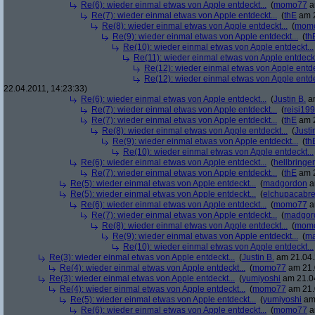
Re(6): wieder einmal etwas von Apple entdeckt...
(
momo77
a
Re(7): wieder einmal etwas von Apple entdeckt...
(
thE
am 2
Re(8): wieder einmal etwas von Apple entdeckt...
(
mom
Re(9): wieder einmal etwas von Apple entdeckt...
(
th
Re(10): wieder einmal etwas von Apple entdeckt...
Re(11): wieder einmal etwas von Apple entdeckt
Re(12): wieder einmal etwas von Apple entde
Re(12): wieder einmal etwas von Apple entde
22.04.2011, 14:23:33)
Re(6): wieder einmal etwas von Apple entdeckt...
(
Justin B.
am
Re(7): wieder einmal etwas von Apple entdeckt...
(
reisi19
Re(7): wieder einmal etwas von Apple entdeckt...
(
thE
am 2
Re(8): wieder einmal etwas von Apple entdeckt...
(
Justi
Re(9): wieder einmal etwas von Apple entdeckt...
(
th
Re(10): wieder einmal etwas von Apple entdeckt...
Re(6): wieder einmal etwas von Apple entdeckt...
(
hellbringer
Re(7): wieder einmal etwas von Apple entdeckt...
(
thE
am 2
Re(5): wieder einmal etwas von Apple entdeckt...
(
madgordon
a
Re(5): wieder einmal etwas von Apple entdeckt...
(
elchupacabr
Re(6): wieder einmal etwas von Apple entdeckt...
(
momo77
a
Re(7): wieder einmal etwas von Apple entdeckt...
(
madgor
Re(8): wieder einmal etwas von Apple entdeckt...
(
mom
Re(9): wieder einmal etwas von Apple entdeckt...
(
ma
Re(10): wieder einmal etwas von Apple entdeckt...
Re(3): wieder einmal etwas von Apple entdeckt...
(
Justin B.
am 21.04.
Re(4): wieder einmal etwas von Apple entdeckt...
(
momo77
am 21.
Re(3): wieder einmal etwas von Apple entdeckt...
(
yumiyoshi
am 21.04
Re(4): wieder einmal etwas von Apple entdeckt...
(
momo77
am 21.
Re(5): wieder einmal etwas von Apple entdeckt...
(
yumiyoshi
am 
Re(6): wieder einmal etwas von Apple entdeckt...
(
momo77
a