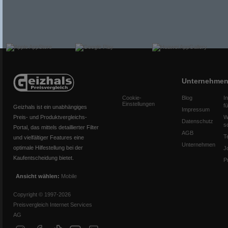
Unternehme
Cookie-
Blog
I
Einstellungen
f
Geizhals ist ein unabhängiges
Impressum
Preis- und Produktvergleichs-
W
Datenschutz
s
Portal, das mittels detaillierter Filter
AGB
T
und vielfältiger Features eine
Unternehmen
optimale Hilfestellung bei der
J
Kaufentscheidung bietet.
P
Ansicht wählen:
Mobile
Copyright © 1997-2026
Preisvergleich Internet Services
AG