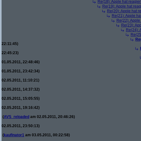
Re(18): Apple hat reagiert
Re(19): Apple hat reagi
Re(20): Apple hat re
Re(21): Apple hat
Re(22): Apple 
Re(23): App
Re(24): A
Re(25)
Re(
22:11:45)
22:45:23)
01.05.2011, 22:48:46)
01.05.2011, 23:42:34)
02.05.2011, 11:10:21)
02.05.2011, 14:37:32)
02.05.2011, 15:05:55)
02.05.2011, 19:16:42)
(
AVS_reloaded
am 02.05.2011, 20:46:26)
02.05.2011, 23:50:13)
(
kaufinator1
am 03.05.2011, 00:22:58)