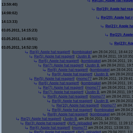
Re(18): Apple hat reagie
13:59:40)
Re(19): Apple hat rea
14:08:02)
Re(20): Apple hat r
14:13:33)
Re(21): Apple ha
03.05.2011, 14:15:23)
Re(22): Apple
03.05.2011, 14:48:51)
Re(23): App
03.05.2011, 14:52:19)
Re(4): Apple hat reagiert!
(
kombipaket
am 28.04.2011, 18:44:22
Re(5): Apple hat reagiert!
(
Justin B.
am 28.04.2011, 19:10:35
Re(6): Apple hat reagiert!
(
kombipaket
am 28.04.2011, 19:
Re(7): Apple hat reagiert!
(
Justin B.
am 28.04.2011, 19:
Re(8): Apple hat reagiert!
(
kombipaket
am 28.04.2011
Re(9): Apple hat reagiert!
(
Justin B.
am 28.04.2011
Re(5): Apple hat reagiert!
(
momo77
am 28.04.2011, 19:29:41
Re(6): Apple hat reagiert!
(
kombipaket
am 28.04.2011, 19:
Re(7): Apple hat reagiert!
(
momo77
am 28.04.2011, 19:
Re(7): Apple hat reagiert!
(
Justin B.
am 28.04.2011, 19:
Re(8): Apple hat reagiert!
(
momo77
am 28.04.2011, 
Re(9): Apple hat reagiert!
(
Justin B.
am 28.04.2011
Re(10): Apple hat reagiert!
(
momo77
am 28.04.
Re(9): Apple hat reagiert!
(
kombipaket
am 28.04.2
Re(8): Apple hat reagiert!
(
kombipaket
am 28.04.2011
Re(2): Apple hat reagiert!
(
Justin B.
am 28.04.2011, 18:37:08)
Re(3): Apple hat reagiert!
(
AVS_reloaded
am 29.04.2011, 11:28:12
Re(4): Apple hat reagiert!
(
momo77
am 29.04.2011, 13:08:33)
Re(5): Apple hat reagiert!
(
AVS_reloaded
am 29.04.2011, 13: