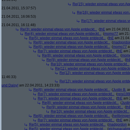
Re(15): wieder einmal etwas von App
21.04.2011, 15:37:57)
Re(16): wieder einmal etwas von A
21.04.2011, 16:06:53)
Re(17): wieder einmal etwas vo
21.04.2011, 16:11:48)
Re(3): wieder einmal etwas von Apple entdeckt...
(
thE
am 21.04.2011,
Re(4): wieder einmal etwas von Apple entdeckt...
(
momo77
am 21.
Re(5): wieder einmal etwas von Apple entdeckt...
(
thE
am 21.04.
Re(6): wieder einmal etwas von Apple entdeckt...
(
madgordo
Re(6): wieder einmal etwas von Apple entdeckt...
(
momo77
a
Re(7): wieder einmal etwas von Apple entdeckt...
(
thE
am 2
Re(8): wieder einmal etwas von Apple entdeckt...
(
mom
Re(9): wieder einmal etwas von Apple entdeckt...
(
th
Re(10): wieder einmal etwas von Apple entdeckt...
Re(11): wieder einmal etwas von Apple entdeckt
Re(12): wieder einmal etwas von Apple entde
11:46:33)
Re(12): wieder einmal etwas von Apple entde
und Daisy!
am 22.04.2011, 14:23:33)
Re(6): wieder einmal etwas von Apple entdeckt...
(
Justin B.
am
Re(7): wieder einmal etwas von Apple entdeckt...
(
reisi19
Re(7): wieder einmal etwas von Apple entdeckt...
(
thE
am 2
Re(8): wieder einmal etwas von Apple entdeckt...
(
Justi
Re(9): wieder einmal etwas von Apple entdeckt...
(
th
Re(10): wieder einmal etwas von Apple entdeckt...
Re(6): wieder einmal etwas von Apple entdeckt...
(
hellbringer
Re(7): wieder einmal etwas von Apple entdeckt...
(
thE
am 2
Re(5): wieder einmal etwas von Apple entdeckt...
(
madgordon
a
Re(5): wieder einmal etwas von Apple entdeckt...
(
elchupacabr