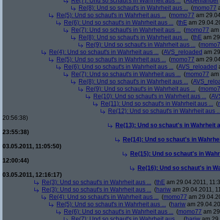
Re(7): Und so schaut's in Wahrheit aus ...
(
Alpenländer
Re(8): Und so schaut's in Wahrheit aus ...
(
momo77
a
Re(5): Und so schaut's in Wahrheit aus ...
(
momo77
am 29.04
Re(6): Und so schaut's in Wahrheit aus ...
(
thE
am 29.04.20
Re(7): Und so schaut's in Wahrheit aus ...
(
momo77
am 
Re(8): Und so schaut's in Wahrheit aus ...
(
thE
am 29.
Re(9): Und so schaut's in Wahrheit aus ...
(
momo7
Re(4): Und so schaut's in Wahrheit aus ...
(
AVS_reloaded
am 29.
Re(5): Und so schaut's in Wahrheit aus ...
(
momo77
am 29.04
Re(6): Und so schaut's in Wahrheit aus ...
(
AVS_reloaded
a
Re(7): Und so schaut's in Wahrheit aus ...
(
momo77
am 
Re(8): Und so schaut's in Wahrheit aus ...
(
AVS_relo
Re(9): Und so schaut's in Wahrheit aus ...
(
momo7
Re(10): Und so schaut's in Wahrheit aus ...
(
AV
Re(11): Und so schaut's in Wahrheit aus ...
(
Re(12): Und so schaut's in Wahrheit aus ..
20:56:38)
Re(13): Und so schaut's in Wahrheit au
23:55:38)
Re(14): Und so schaut's in Wahrheit
03.05.2011, 11:05:50)
Re(15): Und so schaut's in Wahrh
12:00:44)
Re(16): Und so schaut's in Wah
03.05.2011, 12:16:17)
Re(3): Und so schaut's in Wahrheit aus ...
(
thE
am 29.04.2011, 11:3
Re(3): Und so schaut's in Wahrheit aus ...
(
hariw
am 29.04.2011, 11
Re(4): Und so schaut's in Wahrheit aus ...
(
momo77
am 29.04.20
Re(5): Und so schaut's in Wahrheit aus ...
(
hariw
am 29.04.20
Re(6): Und so schaut's in Wahrheit aus ...
(
momo77
am 29.
Re(7): Und so schaut's in Wahrheit aus ...
(
hariw
am 29.