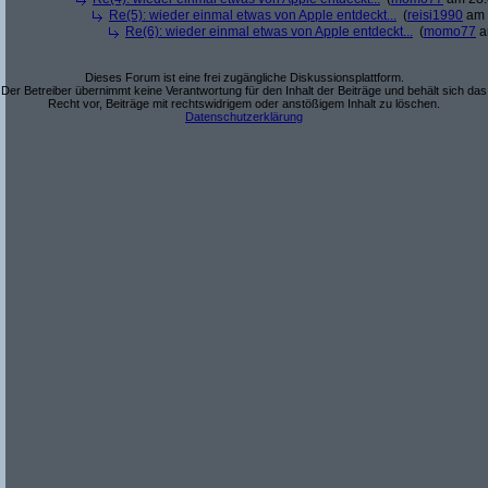
Re(5): wieder einmal etwas von Apple entdeckt...
(
reisi1990
am 
Re(6): wieder einmal etwas von Apple entdeckt...
(
momo77
a
Dieses Forum ist eine frei zugängliche Diskussionsplattform.
Der Betreiber übernimmt keine Verantwortung für den Inhalt der Beiträge und behält sich das
Recht vor, Beiträge mit rechtswidrigem oder anstößigem Inhalt zu löschen.
Datenschutzerklärung