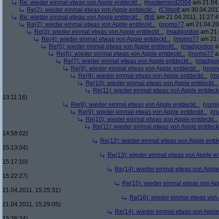
Re: wieder einmal etwas von Apple entdeckt...
(
mastermind2004
am 21.04.
Re(2): wieder einmal etwas von Apple entdeckt...
(
CWsoft
am 30.04.2011
Re: wieder einmal etwas von Apple entdeckt...
(
thE
am 21.04.2011, 11:27:4
Re(2): wieder einmal etwas von Apple entdeckt...
(
momo77
am 21.04.201
Re(3): wieder einmal etwas von Apple entdeckt...
(
madgordon
am 21.
Re(4): wieder einmal etwas von Apple entdeckt...
(
momo77
am 21.
Re(5): wieder einmal etwas von Apple entdeckt...
(
madgordon
a
Re(6): wieder einmal etwas von Apple entdeckt...
(
momo77
a
Re(7): wieder einmal etwas von Apple entdeckt...
(
madgor
Re(8): wieder einmal etwas von Apple entdeckt...
(
mom
Re(9): wieder einmal etwas von Apple entdeckt...
(
ma
Re(10): wieder einmal etwas von Apple entdeckt...
Re(11): wieder einmal etwas von Apple entdeckt
13:11:16)
Re(8): wieder einmal etwas von Apple entdeckt...
(
yumi
Re(9): wieder einmal etwas von Apple entdeckt...
(
ma
Re(10): wieder einmal etwas von Apple entdeckt...
Re(11): wieder einmal etwas von Apple entdeckt
14:58:02)
Re(12): wieder einmal etwas von Apple entde
15:13:04)
Re(13): wieder einmal etwas von Apple ent
15:17:10)
Re(14): wieder einmal etwas von Apple 
15:22:27)
Re(15): wieder einmal etwas von App
21.04.2011, 15:25:31)
Re(16): wieder einmal etwas von A
21.04.2011, 15:29:05)
Re(14): wieder einmal etwas von Apple 
15:36:34)