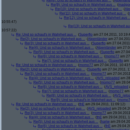
Re(8): Und so schaut's in Wahrheit aus ...
(
Alpenländ
Re(9): Und so schaut's in Wahrheit aus ...
(
madgo
Re(10): Und so schaut's in Wahrheit aus ...
(
Al
Re(11): Und so schaut's in Wahrheit aus ...
(
Re(12): Und so schaut's in Wahrheit aus ..
10:55:47)
Re(13): Und so schaut's in Wahrheit aus
10:57:22)
Re: Und so schaut's in Wahrheit aus ...
(
Superflo
am 27.04.2011, 10:19:
Re(2): Und so schaut's in Wahrheit aus ...
(
Alpenländer
am 27.04.2011
Re(3): Und so schaut's in Wahrheit aus ...
(
Superflo
am 27.04.2011,
Re(4): Und so schaut's in Wahrheit aus ...
(
Alpenländer
am 27.04
Re(5): Und so schaut's in Wahrheit aus ...
(
Superflo
am 27.04.
Re(6): Und so schaut's in Wahrheit aus ...
(
momo77
am 27.
Re(7): Und so schaut's in Wahrheit aus ...
(
Superflo
am 2
Re: Und so schaut's in Wahrheit aus ...
(
momo77
am 27.04.2011, 10:43:
Re(2): Und so schaut's in Wahrheit aus ...
(
Superflo
am 27.04.2011, 1
Re(3): Und so schaut's in Wahrheit aus ...
(
momo77
am 27.04.2011
Re(4): Und so schaut's in Wahrheit aus ...
(
AVS_reloaded
am 28.
Re(5): Und so schaut's in Wahrheit aus ...
(
momo77
am 28.04
Re(6): Und so schaut's in Wahrheit aus ...
(
AVS_reloaded
a
Re(7): Und so schaut's in Wahrheit aus ...
(
momo77
am 
Re(8): Und so schaut's in Wahrheit aus ...
(
AVS_relo
Re(9): Und so schaut's in Wahrheit aus ...
(
momo7
Re: Und so schaut's in Wahrheit aus ...
(
thE
am 29.04.2011, 11:09:12)
Re(2): Und so schaut's in Wahrheit aus ...
(
AVS_reloaded
am 29.04.20
Re(3): Und so schaut's in Wahrheit aus ...
(
momo77
am 29.04.2011,
Re(4): Und so schaut's in Wahrheit aus ...
(
thE
am 29.04.2011, 1
Re(5): Und so schaut's in Wahrheit aus ...
(
hariw
am 29.04.20
Re(6): Und so schaut's in Wahrheit aus ...
(
thE
am 29.04.20