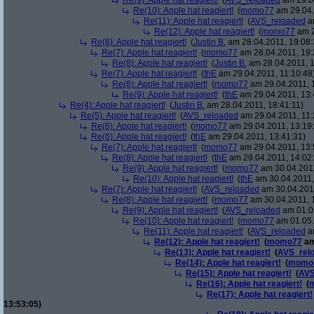
Re(9): Apple hat reagiert!
(
AVS_reloaded
am 29.04
Re(10): Apple hat reagiert!
(
momo77
am 29.04.
Re(11): Apple hat reagiert!
(
AVS_reloaded
am
Re(12): Apple hat reagiert!
(
momo77
am 2
Re(6): Apple hat reagiert!
(
Justin B.
am 28.04.2011, 19:08:
Re(7): Apple hat reagiert!
(
momo77
am 28.04.2011, 19:
Re(8): Apple hat reagiert!
(
Justin B.
am 28.04.2011, 1
Re(7): Apple hat reagiert!
(
thE
am 29.04.2011, 11:10:48
Re(8): Apple hat reagiert!
(
momo77
am 29.04.2011, 
Re(9): Apple hat reagiert!
(
thE
am 29.04.2011, 13:
Re(4): Apple hat reagiert!
(
Justin B.
am 28.04.2011, 18:41:11)
Re(5): Apple hat reagiert!
(
AVS_reloaded
am 29.04.2011, 11:
Re(6): Apple hat reagiert!
(
momo77
am 29.04.2011, 13:19
Re(6): Apple hat reagiert!
(
thE
am 29.04.2011, 13:41:31)
Re(7): Apple hat reagiert!
(
momo77
am 29.04.2011, 13:
Re(8): Apple hat reagiert!
(
thE
am 29.04.2011, 14:02
Re(9): Apple hat reagiert!
(
momo77
am 30.04.2011
Re(10): Apple hat reagiert!
(
thE
am 30.04.2011,
Re(7): Apple hat reagiert!
(
AVS_reloaded
am 30.04.2011
Re(8): Apple hat reagiert!
(
momo77
am 30.04.2011, 
Re(9): Apple hat reagiert!
(
AVS_reloaded
am 01.05
Re(10): Apple hat reagiert!
(
momo77
am 01.05.
Re(11): Apple hat reagiert!
(
AVS_reloaded
am
Re(12): Apple hat reagiert!
(
momo77
am
Re(13): Apple hat reagiert!
(
AVS_rel
Re(14): Apple hat reagiert!
(
momo
Re(15): Apple hat reagiert!
(
AVS
Re(16): Apple hat reagiert!
(
Re(17): Apple hat reagiert!
13:53:05)