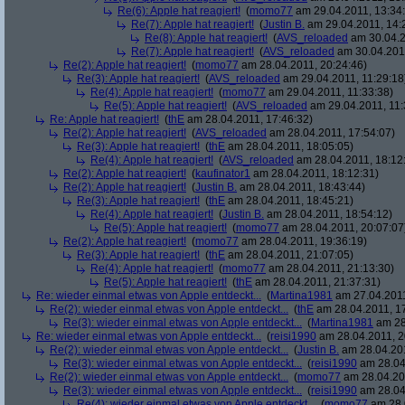
Re(6): Apple hat reagiert!
(
momo77
am 29.04.2011, 13:34:
Re(7): Apple hat reagiert!
(
Justin B.
am 29.04.2011, 14:
Re(8): Apple hat reagiert!
(
AVS_reloaded
am 30.04.2
Re(7): Apple hat reagiert!
(
AVS_reloaded
am 30.04.2011
Re(2): Apple hat reagiert!
(
momo77
am 28.04.2011, 20:24:46)
Re(3): Apple hat reagiert!
(
AVS_reloaded
am 29.04.2011, 11:29:18
Re(4): Apple hat reagiert!
(
momo77
am 29.04.2011, 11:33:38)
Re(5): Apple hat reagiert!
(
AVS_reloaded
am 29.04.2011, 11:
Re: Apple hat reagiert!
(
thE
am 28.04.2011, 17:46:32)
Re(2): Apple hat reagiert!
(
AVS_reloaded
am 28.04.2011, 17:54:07)
Re(3): Apple hat reagiert!
(
thE
am 28.04.2011, 18:05:05)
Re(4): Apple hat reagiert!
(
AVS_reloaded
am 28.04.2011, 18:12
Re(2): Apple hat reagiert!
(
kaufinator1
am 28.04.2011, 18:12:31)
Re(2): Apple hat reagiert!
(
Justin B.
am 28.04.2011, 18:43:44)
Re(3): Apple hat reagiert!
(
thE
am 28.04.2011, 18:45:21)
Re(4): Apple hat reagiert!
(
Justin B.
am 28.04.2011, 18:54:12)
Re(5): Apple hat reagiert!
(
momo77
am 28.04.2011, 20:07:07
Re(2): Apple hat reagiert!
(
momo77
am 28.04.2011, 19:36:19)
Re(3): Apple hat reagiert!
(
thE
am 28.04.2011, 21:07:05)
Re(4): Apple hat reagiert!
(
momo77
am 28.04.2011, 21:13:30)
Re(5): Apple hat reagiert!
(
thE
am 28.04.2011, 21:37:31)
Re: wieder einmal etwas von Apple entdeckt...
(
Martina1981
am 27.04.2011
Re(2): wieder einmal etwas von Apple entdeckt...
(
thE
am 28.04.2011, 17
Re(3): wieder einmal etwas von Apple entdeckt...
(
Martina1981
am 28
Re: wieder einmal etwas von Apple entdeckt...
(
reisi1990
am 28.04.2011, 2
Re(2): wieder einmal etwas von Apple entdeckt...
(
Justin B.
am 28.04.201
Re(3): wieder einmal etwas von Apple entdeckt...
(
reisi1990
am 28.04
Re(2): wieder einmal etwas von Apple entdeckt...
(
momo77
am 28.04.201
Re(3): wieder einmal etwas von Apple entdeckt...
(
reisi1990
am 28.04
Re(4): wieder einmal etwas von Apple entdeckt...
(
momo77
am 28.