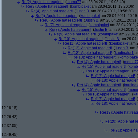
Re(2): Apple hat reagiert!
(
momo77
am 28.04.2011, 19:03:40)
Re(3): Apple hat reagiert!
(
kombipaket
am 28.04.2011, 19:26:06)
Re(4): Apple hat reagiert!
(
Justin B.
am 28.04.2011, 19:58:20)
Re(5): Apple hat reagiert!
(
kombipaket
am 28.04.2011, 20:19
Re(6): Apple hat reagiert!
(
Justin B.
am 28.04.2011, 20:31:
Re(7): Apple hat reagiert!
(
kombipaket
am 28.04.2011, 
Re(8): Apple hat reagiert!
(
Justin B.
am 29.04.2011, 1
Re(9): Apple hat reagiert!
(
kombipaket
am 29.04.2
Re(10): Apple hat reagiert!
(
Justin B.
am 29.04.
Re(11): Apple hat reagiert!
(
kombipaket
am 2
Re(12): Apple hat reagiert!
(
Justin B.
am 2
Re(12): Apple hat reagiert!
(
kaufinator1
am
Re(13): Apple hat reagiert!
(
kombipake
Re(14): Apple hat reagiert!
(
momo7
Re(15): Apple hat reagiert!
(
komb
Re(16): Apple hat reagiert!
(
m
Re(17): Apple hat reagiert!
(
Re(18): Apple hat reagiert
Re(14): Apple hat reagiert!
(
kaufinat
Re(15): Apple hat reagiert!
(
mom
Re(16): Apple hat reagiert!
(
ka
Re(17): Apple hat reagiert!
(
Re(18): Apple hat reagiert
12:18:15)
Re(19): Apple hat reagi
12:26:42)
Re(20): Apple hat re
12:37:05)
Re(21): Apple hat
12:49:45)