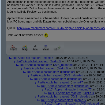
Apple erklärt in einer Stellungnahme, dass die Daten nur gesammelt werden
bestimmen zu können. Ohne diese Daten (wenn das iPhone nur GPS verwen
um einiges mehr Zeit in Anspruch nehmen - innerhalb von Gebäuden gäbe e
Möglichkeit die Position zu bestimmen.
Apple will mit einem bald erscheinenden Update die Positionsdatenbank verk
Mac/PC übertragen und die Daten löschen, sobald man die Ortungsdienste i
Quelle:
http:/
/
www.macrumors.com/
2011/
04/
27/
apple-officially-addresses-loc
Jetzt könnt ihr weiter bashen
Re: Apple hat reagiert!
(
momo77
am 27.04.2011, 18:13:37)
Re(2): Apple hat reagiert!
(
Justin B.
am 27.04.2011, 18:15:55)
Re(3): Apple hat reagiert!
(
AVS_reloaded
am 28.04.2011, 17:34:11
Re(4): Apple hat reagiert!
(
Justin B.
am 28.04.2011, 18:25:59)
Re(5): Apple hat reagiert!
(
kaufinator1
am 28.04.2011, 18:30:
Re(6): Apple hat reagiert!
(
AVS_reloaded
am 28.04.2011, 
Re(7): Apple hat reagiert!
(
kaufinator1
am 28.04.2011, 1
Re(8): Apple hat reagiert!
(
momo77
am 28.04.2011, 
Re(9): Apple hat reagiert!
(
kaufinator1
am 28.04.20
Re(10): Apple hat reagiert!
(
momo77
am 28.04.
Re(11): Apple hat reagiert!
(
Justin B.
am 28.0
Re(8): Apple hat reagiert!
(
AVS_reloaded
am 29.04.2
Re(9): Apple hat reagiert!
(
momo77
am 29.04.2011
Re(10): Apple hat reagiert!
(
AVS_reloaded
am 2