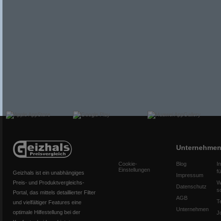
Unternehme
Cookie-
Blog
I
Einstellungen
f
Geizhals ist ein unabhängiges
Impressum
Preis- und Produktvergleichs-
W
Datenschutz
s
Portal, das mittels detaillierter Filter
AGB
T
und vielfältiger Features eine
Unternehmen
optimale Hilfestellung bei der
J