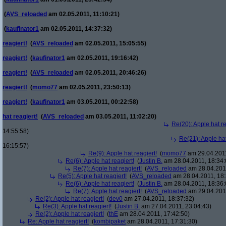
(
AVS_reloaded
am 02.05.2011, 11:10:21)
(
kaufinator1
am 02.05.2011, 14:37:32)
reagiert!
(
AVS_reloaded
am 02.05.2011, 15:05:55)
reagiert!
(
kaufinator1
am 02.05.2011, 19:16:42)
reagiert!
(
AVS_reloaded
am 02.05.2011, 20:46:26)
reagiert!
(
momo77
am 02.05.2011, 23:50:13)
reagiert!
(
kaufinator1
am 03.05.2011, 00:22:58)
hat reagiert!
(
AVS_reloaded
am 03.05.2011, 11:02:20)
Re(20): Apple hat re
14:55:58)
Re(21): Apple hat
16:15:57)
Re(9): Apple hat reagiert!
(
momo77
am 29.04.2011
Re(6): Apple hat reagiert!
(
Justin B.
am 28.04.2011, 18:34:
Re(7): Apple hat reagiert!
(
AVS_reloaded
am 28.04.2011
Re(5): Apple hat reagiert!
(
AVS_reloaded
am 28.04.2011, 18:
Re(6): Apple hat reagiert!
(
Justin B.
am 28.04.2011, 18:36:
Re(7): Apple hat reagiert!
(
AVS_reloaded
am 29.04.2011
Re(2): Apple hat reagiert!
(
dev0
am 27.04.2011, 18:37:32)
Re(3): Apple hat reagiert!
(
Justin B.
am 27.04.2011, 23:04:43)
Re(2): Apple hat reagiert!
(
thE
am 28.04.2011, 17:42:50)
Re: Apple hat reagiert!
(
kombipaket
am 28.04.2011, 17:31:30)