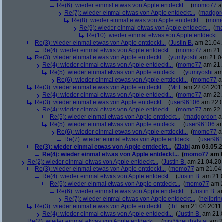
Re(6): wieder einmal etwas von Apple entdeckt...
(
momo77
a
Re(7): wieder einmal etwas von Apple entdeckt...
(
madgor
Re(8): wieder einmal etwas von Apple entdeckt...
(
mom
Re(9): wieder einmal etwas von Apple entdeckt...
(
ma
Re(10): wieder einmal etwas von Apple entdeckt...
Re(3): wieder einmal etwas von Apple entdeckt...
(
Justin B.
am 21.04.
Re(4): wieder einmal etwas von Apple entdeckt...
(
momo77
am 21.
Re(3): wieder einmal etwas von Apple entdeckt...
(
yumiyoshi
am 21.04
Re(4): wieder einmal etwas von Apple entdeckt...
(
momo77
am 21.
Re(5): wieder einmal etwas von Apple entdeckt...
(
yumiyoshi
am 
Re(6): wieder einmal etwas von Apple entdeckt...
(
momo77
a
Re(3): wieder einmal etwas von Apple entdeckt...
(
Mr L
am 22.04.2011
Re(4): wieder einmal etwas von Apple entdeckt...
(
momo77
am 22.
Re(3): wieder einmal etwas von Apple entdeckt...
(
user96106
am 22.0
Re(4): wieder einmal etwas von Apple entdeckt...
(
momo77
am 22.
Re(5): wieder einmal etwas von Apple entdeckt...
(
madgordon
a
Re(5): wieder einmal etwas von Apple entdeckt...
(
user96106
am
Re(6): wieder einmal etwas von Apple entdeckt...
(
momo77
a
Re(7): wieder einmal etwas von Apple entdeckt...
(
user96
Re(3): wieder einmal etwas von Apple entdeckt...
(
Zlabi
am 03.05.2
Re(4): wieder einmal etwas von Apple entdeckt...
(
momo77
am 0
Re(2): wieder einmal etwas von Apple entdeckt...
(
Justin B.
am 21.04.201
Re(3): wieder einmal etwas von Apple entdeckt...
(
momo77
am 21.04.
Re(4): wieder einmal etwas von Apple entdeckt...
(
Justin B.
am 21.0
Re(5): wieder einmal etwas von Apple entdeckt...
(
momo77
am 2
Re(6): wieder einmal etwas von Apple entdeckt...
(
Justin B.
am
Re(7): wieder einmal etwas von Apple entdeckt...
(
hellbrin
Re(3): wieder einmal etwas von Apple entdeckt...
(
thE
am 21.04.2011,
Re(4): wieder einmal etwas von Apple entdeckt...
(
Justin B.
am 21.0
Re(2): wieder einmal etwas von Apple entdeckt...
(
mjy@geizhals.at
am 2