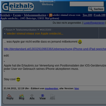
Impressum
|
Werbung
Geizhals
»
Forum
»
Telekommunikation
»
wieder einmal etwas von
Top-100
|
Fresh-100
Apple entdeckt... (445 Beiträge, 15011 Mal gelesen)
Du bist nicht angemeldet. [
Login/Registrieren
]
^
Forum
Telekommunikation
#
6415300
wieder einmal etwas von Apple entdeckt...
... was Apple gar nicht wollte dass es jemand mitbekommt
http:/
/
derstandard.at/
1303291098336/
Ueberwachung-iPhone-und-iPad-speichern
edit:
"
Apple hat die Erlaubnis zur Verwertung von Positionsdaten der iOS-Gerätenut
jeder User vor Gebrauch seines iPhone akzeptieren muss.
"
Stay cool
21.04.2011, 12:19 Uhr - Editiert von
madgordon
, alte Version:
hier