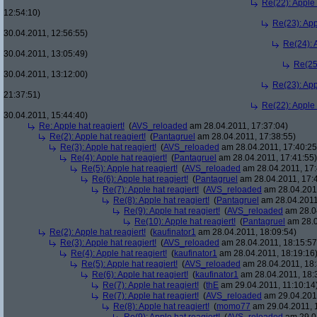
Re(22): Apple 
12:54:10)
Re(23): App
30.04.2011, 12:56:55)
Re(24): A
30.04.2011, 13:05:49)
Re(25)
30.04.2011, 13:12:00)
Re(23): App
21:37:51)
Re(22): Apple 
30.04.2011, 15:44:40)
Re: Apple hat reagiert!
(
AVS_reloaded
am 28.04.2011, 17:37:04)
Re(2): Apple hat reagiert!
(
Pantagruel
am 28.04.2011, 17:38:55)
Re(3): Apple hat reagiert!
(
AVS_reloaded
am 28.04.2011, 17:40:25
Re(4): Apple hat reagiert!
(
Pantagruel
am 28.04.2011, 17:41:55)
Re(5): Apple hat reagiert!
(
AVS_reloaded
am 28.04.2011, 17:
Re(6): Apple hat reagiert!
(
Pantagruel
am 28.04.2011, 17:
Re(7): Apple hat reagiert!
(
AVS_reloaded
am 28.04.2011
Re(8): Apple hat reagiert!
(
Pantagruel
am 28.04.2011
Re(9): Apple hat reagiert!
(
AVS_reloaded
am 28.04
Re(10): Apple hat reagiert!
(
Pantagruel
am 28.0
Re(2): Apple hat reagiert!
(
kaufinator1
am 28.04.2011, 18:09:54)
Re(3): Apple hat reagiert!
(
AVS_reloaded
am 28.04.2011, 18:15:57
Re(4): Apple hat reagiert!
(
kaufinator1
am 28.04.2011, 18:19:16
Re(5): Apple hat reagiert!
(
AVS_reloaded
am 28.04.2011, 18:
Re(6): Apple hat reagiert!
(
kaufinator1
am 28.04.2011, 18:
Re(7): Apple hat reagiert!
(
thE
am 29.04.2011, 11:10:14
Re(7): Apple hat reagiert!
(
AVS_reloaded
am 29.04.2011
Re(8): Apple hat reagiert!
(
momo77
am 29.04.2011, 1