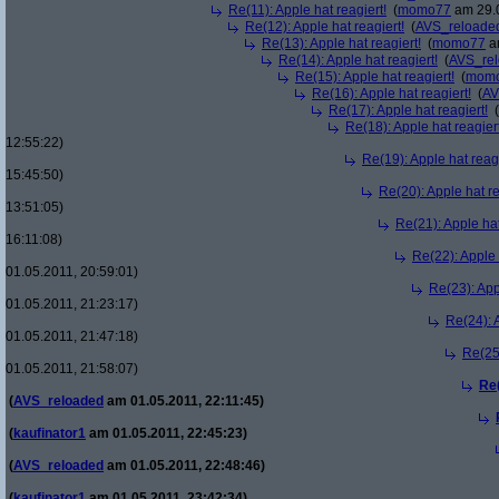
Re(11): Apple hat reagiert!
(
momo77
am 29.0
Re(12): Apple hat reagiert!
(
AVS_reloade
Re(13): Apple hat reagiert!
(
momo77
am
Re(14): Apple hat reagiert!
(
AVS_re
Re(15): Apple hat reagiert!
(
mom
Re(16): Apple hat reagiert!
(
AV
Re(17): Apple hat reagiert!
(
Re(18): Apple hat reagiert
12:55:22)
Re(19): Apple hat reagi
15:45:50)
Re(20): Apple hat re
13:51:05)
Re(21): Apple hat
16:11:08)
Re(22): Apple 
01.05.2011, 20:59:01)
Re(23): App
01.05.2011, 21:23:17)
Re(24): A
01.05.2011, 21:47:18)
Re(25)
01.05.2011, 21:58:07)
Re(
(
AVS_reloaded
am 01.05.2011, 22:11:45)
(
kaufinator1
am 01.05.2011, 22:45:23)
(
AVS_reloaded
am 01.05.2011, 22:48:46)
(
kaufinator1
am 01.05.2011, 23:42:34)