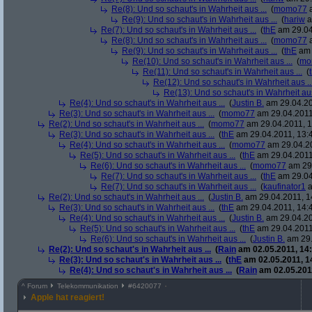
Re(8): Und so schaut's in Wahrheit aus ...
(
momo77
a
Re(9): Und so schaut's in Wahrheit aus ...
(
hariw
a
Re(7): Und so schaut's in Wahrheit aus ...
(
thE
am 29.04
Re(8): Und so schaut's in Wahrheit aus ...
(
momo77
a
Re(9): Und so schaut's in Wahrheit aus ...
(
thE
am 
Re(10): Und so schaut's in Wahrheit aus ...
(
mo
Re(11): Und so schaut's in Wahrheit aus ...
(
Re(12): Und so schaut's in Wahrheit aus ..
Re(13): Und so schaut's in Wahrheit aus
Re(4): Und so schaut's in Wahrheit aus ...
(
Justin B.
am 29.04.20
Re(3): Und so schaut's in Wahrheit aus ...
(
momo77
am 29.04.2011
Re(2): Und so schaut's in Wahrheit aus ...
(
momo77
am 29.04.2011, 1
Re(3): Und so schaut's in Wahrheit aus ...
(
thE
am 29.04.2011, 13:
Re(4): Und so schaut's in Wahrheit aus ...
(
momo77
am 29.04.20
Re(5): Und so schaut's in Wahrheit aus ...
(
thE
am 29.04.2011
Re(6): Und so schaut's in Wahrheit aus ...
(
momo77
am 29.
Re(7): Und so schaut's in Wahrheit aus ...
(
thE
am 29.04
Re(7): Und so schaut's in Wahrheit aus ...
(
kaufinator1
a
Re(2): Und so schaut's in Wahrheit aus ...
(
Justin B.
am 29.04.2011, 1
Re(3): Und so schaut's in Wahrheit aus ...
(
thE
am 29.04.2011, 14:
Re(4): Und so schaut's in Wahrheit aus ...
(
Justin B.
am 29.04.20
Re(5): Und so schaut's in Wahrheit aus ...
(
thE
am 29.04.2011
Re(6): Und so schaut's in Wahrheit aus ...
(
Justin B.
am 29.
Re(2): Und so schaut's in Wahrheit aus ...
(
Rain
am 02.05.2011, 14:
Re(3): Und so schaut's in Wahrheit aus ...
(
thE
am 02.05.2011, 1
Re(4): Und so schaut's in Wahrheit aus ...
(
Rain
am 02.05.2011
^
Forum
Telekommunikation
#
6420077
Apple hat reagiert!