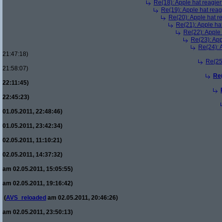
Re(18): Apple hat reagiert
Re(19): Apple hat reagi
Re(20): Apple hat re
Re(21): Apple hat
Re(22): Apple 
Re(23): App
Re(24): A
21:47:18)
Re(25)
21:58:07)
Re(
22:11:45)
22:45:23)
01.05.2011, 22:48:46)
01.05.2011, 23:42:34)
02.05.2011, 11:10:21)
02.05.2011, 14:37:32)
am 02.05.2011, 15:05:55)
am 02.05.2011, 19:16:42)
(
AVS_reloaded
am 02.05.2011, 20:46:26)
am 02.05.2011, 23:50:13)