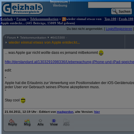
Impressum
|
Werbung
Geizhals
»
Forum
»
Telekommunikation
»
wieder einmal etwas von
Top-100
|
Fresh-100
Apple entdeckt... (445 Beiträge, 15009 Mal gelesen)
Du bist nicht angemeldet. [
Login/Registrieren
]
^
Forum
Telekommunikation
#
6415300
wieder einmal etwas von Apple entdeckt...
... was Apple gar nicht wollte dass es jemand mitbekommt
http:/
/
derstandard.at/
1303291098336/
Ueberwachung-iPhone-und-iPad-speichern
edit:
"
Apple hat die Erlaubnis zur Verwertung von Positionsdaten der iOS-Gerätenut
jeder User vor Gebrauch seines iPhone akzeptieren muss.
"
Stay cool
21.04.2011, 12:19 Uhr - Editiert von
madgordon
, alte Version:
hier