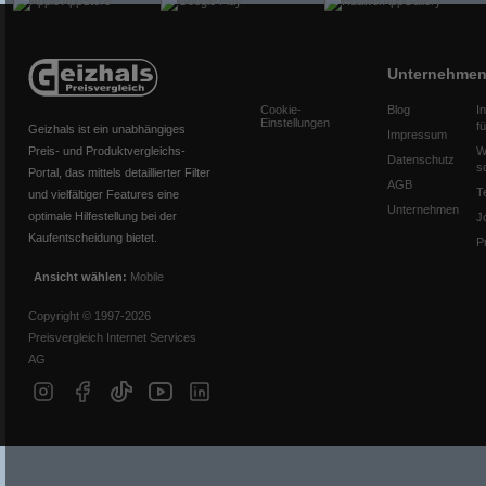
Unternehme
Cookie-
Blog
I
Einstellungen
f
Geizhals ist ein unabhängiges
Impressum
Preis- und Produktvergleichs-
W
Datenschutz
s
Portal, das mittels detaillierter Filter
AGB
T
und vielfältiger Features eine
Unternehmen
optimale Hilfestellung bei der
J
Kaufentscheidung bietet.
P
Ansicht wählen:
Mobile
Copyright © 1997-2026
Preisvergleich Internet Services
AG