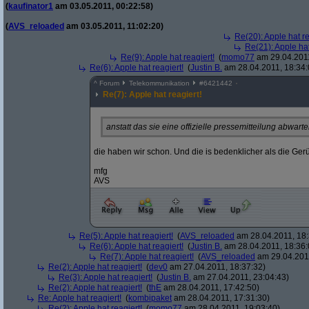
(
kaufinator1
am 03.05.2011, 00:22:58)
(
AVS_reloaded
am 03.05.2011, 11:02:20)
Re(20): Apple hat re
Re(21): Apple hat
Re(9): Apple hat reagiert!
(
momo77
am 29.04.2011
Re(6): Apple hat reagiert!
(
Justin B.
am 28.04.2011, 18:34:
^
Forum
Telekommunikation
#
6421442
Re(7): Apple hat reagiert!
anstatt das sie eine offizielle pressemitteilung abwarte
die haben wir schon. Und die is bedenklicher als die Gerü
mfg
AVS
Re(5): Apple hat reagiert!
(
AVS_reloaded
am 28.04.2011, 18:
Re(6): Apple hat reagiert!
(
Justin B.
am 28.04.2011, 18:36:
Re(7): Apple hat reagiert!
(
AVS_reloaded
am 29.04.2011
Re(2): Apple hat reagiert!
(
dev0
am 27.04.2011, 18:37:32)
Re(3): Apple hat reagiert!
(
Justin B.
am 27.04.2011, 23:04:43)
Re(2): Apple hat reagiert!
(
thE
am 28.04.2011, 17:42:50)
Re: Apple hat reagiert!
(
kombipaket
am 28.04.2011, 17:31:30)
Re(2): Apple hat reagiert!
(
momo77
am 28.04.2011, 19:03:40)