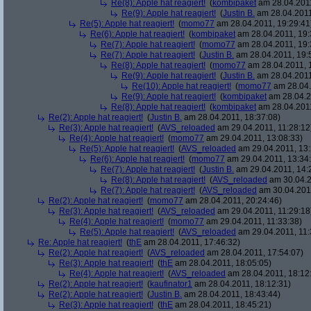
Re(8): Apple hat reagiert!
(
kombipaket
am 28.04.2011
Re(9): Apple hat reagiert!
(
Justin B.
am 28.04.2011
Re(5): Apple hat reagiert!
(
momo77
am 28.04.2011, 19:29:41
Re(6): Apple hat reagiert!
(
kombipaket
am 28.04.2011, 19:
Re(7): Apple hat reagiert!
(
momo77
am 28.04.2011, 19:
Re(7): Apple hat reagiert!
(
Justin B.
am 28.04.2011, 19:
Re(8): Apple hat reagiert!
(
momo77
am 28.04.2011, 
Re(9): Apple hat reagiert!
(
Justin B.
am 28.04.2011
Re(10): Apple hat reagiert!
(
momo77
am 28.04.
Re(9): Apple hat reagiert!
(
kombipaket
am 28.04.2
Re(8): Apple hat reagiert!
(
kombipaket
am 28.04.2011
Re(2): Apple hat reagiert!
(
Justin B.
am 28.04.2011, 18:37:08)
Re(3): Apple hat reagiert!
(
AVS_reloaded
am 29.04.2011, 11:28:12
Re(4): Apple hat reagiert!
(
momo77
am 29.04.2011, 13:08:33)
Re(5): Apple hat reagiert!
(
AVS_reloaded
am 29.04.2011, 13:
Re(6): Apple hat reagiert!
(
momo77
am 29.04.2011, 13:34:
Re(7): Apple hat reagiert!
(
Justin B.
am 29.04.2011, 14:
Re(8): Apple hat reagiert!
(
AVS_reloaded
am 30.04.2
Re(7): Apple hat reagiert!
(
AVS_reloaded
am 30.04.2011
Re(2): Apple hat reagiert!
(
momo77
am 28.04.2011, 20:24:46)
Re(3): Apple hat reagiert!
(
AVS_reloaded
am 29.04.2011, 11:29:18
Re(4): Apple hat reagiert!
(
momo77
am 29.04.2011, 11:33:38)
Re(5): Apple hat reagiert!
(
AVS_reloaded
am 29.04.2011, 11:
Re: Apple hat reagiert!
(
thE
am 28.04.2011, 17:46:32)
Re(2): Apple hat reagiert!
(
AVS_reloaded
am 28.04.2011, 17:54:07)
Re(3): Apple hat reagiert!
(
thE
am 28.04.2011, 18:05:05)
Re(4): Apple hat reagiert!
(
AVS_reloaded
am 28.04.2011, 18:12
Re(2): Apple hat reagiert!
(
kaufinator1
am 28.04.2011, 18:12:31)
Re(2): Apple hat reagiert!
(
Justin B.
am 28.04.2011, 18:43:44)
Re(3): Apple hat reagiert!
(
thE
am 28.04.2011, 18:45:21)