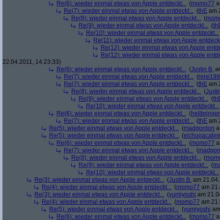
Re(6): wieder einmal etwas von Apple entdeckt...
(
momo77
a
Re(7): wieder einmal etwas von Apple entdeckt...
(
thE
am 2
Re(8): wieder einmal etwas von Apple entdeckt...
(
mom
Re(9): wieder einmal etwas von Apple entdeckt...
(
th
Re(10): wieder einmal etwas von Apple entdeckt...
Re(11): wieder einmal etwas von Apple entdeckt
Re(12): wieder einmal etwas von Apple entde
Re(12): wieder einmal etwas von Apple entde
22.04.2011, 14:23:33)
Re(6): wieder einmal etwas von Apple entdeckt...
(
Justin B.
am
Re(7): wieder einmal etwas von Apple entdeckt...
(
reisi19
Re(7): wieder einmal etwas von Apple entdeckt...
(
thE
am 2
Re(8): wieder einmal etwas von Apple entdeckt...
(
Justi
Re(9): wieder einmal etwas von Apple entdeckt...
(
th
Re(10): wieder einmal etwas von Apple entdeckt...
Re(6): wieder einmal etwas von Apple entdeckt...
(
hellbringer
Re(7): wieder einmal etwas von Apple entdeckt...
(
thE
am 2
Re(5): wieder einmal etwas von Apple entdeckt...
(
madgordon
a
Re(5): wieder einmal etwas von Apple entdeckt...
(
elchupacabr
Re(6): wieder einmal etwas von Apple entdeckt...
(
momo77
a
Re(7): wieder einmal etwas von Apple entdeckt...
(
madgor
Re(8): wieder einmal etwas von Apple entdeckt...
(
mom
Re(9): wieder einmal etwas von Apple entdeckt...
(
ma
Re(10): wieder einmal etwas von Apple entdeckt...
Re(3): wieder einmal etwas von Apple entdeckt...
(
Justin B.
am 21.04.
Re(4): wieder einmal etwas von Apple entdeckt...
(
momo77
am 21.
Re(3): wieder einmal etwas von Apple entdeckt...
(
yumiyoshi
am 21.04
Re(4): wieder einmal etwas von Apple entdeckt...
(
momo77
am 21.
Re(5): wieder einmal etwas von Apple entdeckt...
(
yumiyoshi
am 
Re(6): wieder einmal etwas von Apple entdeckt...
(
momo77
a