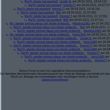
Re(4): Apple hat reagiert!
(
Justin B.
am 28.04.2011, 18:54:12)
Re(5): Apple hat reagiert!
(
momo77
am 28.04.2011, 20:07:07
Re(2): Apple hat reagiert!
(
momo77
am 28.04.2011, 19:36:19)
Re(3): Apple hat reagiert!
(
thE
am 28.04.2011, 21:07:05)
Re(4): Apple hat reagiert!
(
momo77
am 28.04.2011, 21:13:30)
Re(5): Apple hat reagiert!
(
thE
am 28.04.2011, 21:37:31)
Re: wieder einmal etwas von Apple entdeckt...
(
Martina1981
am 27.04.2011
Re(2): wieder einmal etwas von Apple entdeckt...
(
thE
am 28.04.2011, 17
Re(3): wieder einmal etwas von Apple entdeckt...
(
Martina1981
am 28
Re: wieder einmal etwas von Apple entdeckt...
(
reisi1990
am 28.04.2011, 2
Re(2): wieder einmal etwas von Apple entdeckt...
(
Justin B.
am 28.04.201
Re(3): wieder einmal etwas von Apple entdeckt...
(
reisi1990
am 28.04
Re(2): wieder einmal etwas von Apple entdeckt...
(
momo77
am 28.04.201
Re(3): wieder einmal etwas von Apple entdeckt...
(
reisi1990
am 28.04
Re(4): wieder einmal etwas von Apple entdeckt...
(
momo77
am 28.
Re(5): wieder einmal etwas von Apple entdeckt...
(
reisi1990
am 
Re(6): wieder einmal etwas von Apple entdeckt...
(
momo77
a
Dieses Forum ist eine frei zugängliche Diskussionsplattform.
Der Betreiber übernimmt keine Verantwortung für den Inhalt der Beiträge und behält sich das
Recht vor, Beiträge mit rechtswidrigem oder anstößigem Inhalt zu löschen.
Datenschutzerklärung