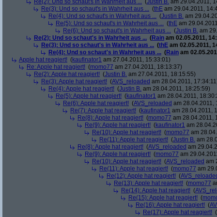
Re(2): Und so schaut's in Wahrheit aus ...
(
Justin B.
am 29.04.2011, 1
Re(3): Und so schaut's in Wahrheit aus ...
(
thE
am 29.04.2011, 14:
Re(4): Und so schaut's in Wahrheit aus ...
(
Justin B.
am 29.04.20
Re(5): Und so schaut's in Wahrheit aus ...
(
thE
am 29.04.2011
Re(6): Und so schaut's in Wahrheit aus ...
(
Justin B.
am 29.
Re(2): Und so schaut's in Wahrheit aus ...
(
Rain
am 02.05.2011, 14:
Re(3): Und so schaut's in Wahrheit aus ...
(
thE
am 02.05.2011, 1
Re(4): Und so schaut's in Wahrheit aus ...
(
Rain
am 02.05.2011
Apple hat reagiert!
(
kaufinator1
am 27.04.2011, 15:33:01)
Re: Apple hat reagiert!
(
momo77
am 27.04.2011, 18:13:37)
Re(2): Apple hat reagiert!
(
Justin B.
am 27.04.2011, 18:15:55)
Re(3): Apple hat reagiert!
(
AVS_reloaded
am 28.04.2011, 17:34:11
Re(4): Apple hat reagiert!
(
Justin B.
am 28.04.2011, 18:25:59)
Re(5): Apple hat reagiert!
(
kaufinator1
am 28.04.2011, 18:30:
Re(6): Apple hat reagiert!
(
AVS_reloaded
am 28.04.2011, 
Re(7): Apple hat reagiert!
(
kaufinator1
am 28.04.2011, 1
Re(8): Apple hat reagiert!
(
momo77
am 28.04.2011, 
Re(9): Apple hat reagiert!
(
kaufinator1
am 28.04.20
Re(10): Apple hat reagiert!
(
momo77
am 28.04.
Re(11): Apple hat reagiert!
(
Justin B.
am 28.0
Re(8): Apple hat reagiert!
(
AVS_reloaded
am 29.04.2
Re(9): Apple hat reagiert!
(
momo77
am 29.04.2011
Re(10): Apple hat reagiert!
(
AVS_reloaded
am 2
Re(11): Apple hat reagiert!
(
momo77
am 29.0
Re(12): Apple hat reagiert!
(
AVS_reloade
Re(13): Apple hat reagiert!
(
momo77
am
Re(14): Apple hat reagiert!
(
AVS_re
Re(15): Apple hat reagiert!
(
mom
Re(16): Apple hat reagiert!
(
AV
Re(17): Apple hat reagiert!
(