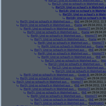
Re(11): Und so schaut's in Wahrheit aus ...
(
Re(12): Und so schaut's in Wahrheit aus ..
Re(13): Und so schaut's in Wahrheit au
Re(14): Und so schaut's in Wahrheit
Re(15): Und so schaut's in Wahrh
Re(16): Und so schaut's in Wah
Re(3): Und so schaut's in Wahrheit aus ...
(
thE
am 29.04.2011, 11:3
Re(3): Und so schaut's in Wahrheit aus ...
(
hariw
am 29.04.2011, 11
Re(4): Und so schaut's in Wahrheit aus ...
(
momo77
am 29.04.20
Re(5): Und so schaut's in Wahrheit aus ...
(
hariw
am 29.04.20
Re(6): Und so schaut's in Wahrheit aus ...
(
momo77
am 29.
Re(7): Und so schaut's in Wahrheit aus ...
(
hariw
am 29.
Re(8): Und so schaut's in Wahrheit aus ...
(
momo77
a
Re(9): Und so schaut's in Wahrheit aus ...
(
hariw
a
Re(7): Und so schaut's in Wahrheit aus ...
(
thE
am 29.04
Re(8): Und so schaut's in Wahrheit aus ...
(
momo77
a
Re(9): Und so schaut's in Wahrheit aus ...
(
thE
am 
Re(10): Und so schaut's in Wahrheit aus ...
(
mo
Re(11): Und so schaut's in Wahrheit aus ...
(
Re(12): Und so schaut's in Wahrheit aus ..
Re(13): Und so schaut's in Wahrheit aus
Re(4): Und so schaut's in Wahrheit aus ...
(
Justin B.
am 29.04.20
Re(3): Und so schaut's in Wahrheit aus ...
(
momo77
am 29.04.2011
Re(2): Und so schaut's in Wahrheit aus ...
(
momo77
am 29.04.2011, 1
Re(3): Und so schaut's in Wahrheit aus ...
(
thE
am 29.04.2011, 13:
Re(4): Und so schaut's in Wahrheit aus ...
(
momo77
am 29.04.20
Re(5): Und so schaut's in Wahrheit aus ...
(
thE
am 29.04.2011
Re(6): Und so schaut's in Wahrheit aus ...
(
momo77
am 29.
Re(7): Und so schaut's in Wahrheit aus ...
(
thE
am 29.04
Re(7): Und so schaut's in Wahrheit aus ...
(
kaufinator1
a