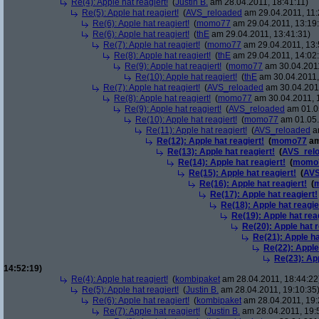
Re(4): Apple hat reagiert!
(
Justin B.
am 28.04.2011, 18:41:11)
Re(5): Apple hat reagiert!
(
AVS_reloaded
am 29.04.2011, 11:
Re(6): Apple hat reagiert!
(
momo77
am 29.04.2011, 13:19
Re(6): Apple hat reagiert!
(
thE
am 29.04.2011, 13:41:31)
Re(7): Apple hat reagiert!
(
momo77
am 29.04.2011, 13:
Re(8): Apple hat reagiert!
(
thE
am 29.04.2011, 14:02
Re(9): Apple hat reagiert!
(
momo77
am 30.04.2011
Re(10): Apple hat reagiert!
(
thE
am 30.04.2011,
Re(7): Apple hat reagiert!
(
AVS_reloaded
am 30.04.2011
Re(8): Apple hat reagiert!
(
momo77
am 30.04.2011, 
Re(9): Apple hat reagiert!
(
AVS_reloaded
am 01.05
Re(10): Apple hat reagiert!
(
momo77
am 01.05.
Re(11): Apple hat reagiert!
(
AVS_reloaded
am
Re(12): Apple hat reagiert!
(
momo77
am
Re(13): Apple hat reagiert!
(
AVS_rel
Re(14): Apple hat reagiert!
(
momo
Re(15): Apple hat reagiert!
(
AVS
Re(16): Apple hat reagiert!
(
Re(17): Apple hat reagiert!
Re(18): Apple hat reagie
Re(19): Apple hat rea
Re(20): Apple hat r
Re(21): Apple ha
Re(22): Apple
Re(23): App
14:52:19)
Re(4): Apple hat reagiert!
(
kombipaket
am 28.04.2011, 18:44:22
Re(5): Apple hat reagiert!
(
Justin B.
am 28.04.2011, 19:10:35
Re(6): Apple hat reagiert!
(
kombipaket
am 28.04.2011, 19:
Re(7): Apple hat reagiert!
(
Justin B.
am 28.04.2011, 19: