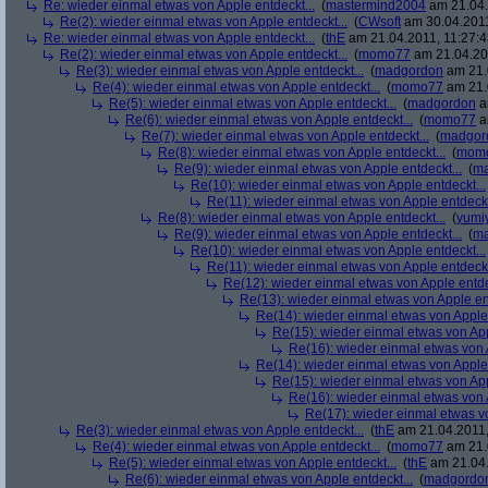
Re: wieder einmal etwas von Apple entdeckt...
(
mastermind2004
am 21.04.
Re(2): wieder einmal etwas von Apple entdeckt...
(
CWsoft
am 30.04.2011
Re: wieder einmal etwas von Apple entdeckt...
(
thE
am 21.04.2011, 11:27:4
Re(2): wieder einmal etwas von Apple entdeckt...
(
momo77
am 21.04.201
Re(3): wieder einmal etwas von Apple entdeckt...
(
madgordon
am 21.
Re(4): wieder einmal etwas von Apple entdeckt...
(
momo77
am 21.
Re(5): wieder einmal etwas von Apple entdeckt...
(
madgordon
a
Re(6): wieder einmal etwas von Apple entdeckt...
(
momo77
a
Re(7): wieder einmal etwas von Apple entdeckt...
(
madgor
Re(8): wieder einmal etwas von Apple entdeckt...
(
mom
Re(9): wieder einmal etwas von Apple entdeckt...
(
ma
Re(10): wieder einmal etwas von Apple entdeckt...
Re(11): wieder einmal etwas von Apple entdeckt
Re(8): wieder einmal etwas von Apple entdeckt...
(
yumi
Re(9): wieder einmal etwas von Apple entdeckt...
(
ma
Re(10): wieder einmal etwas von Apple entdeckt...
Re(11): wieder einmal etwas von Apple entdeckt
Re(12): wieder einmal etwas von Apple entde
Re(13): wieder einmal etwas von Apple ent
Re(14): wieder einmal etwas von Apple 
Re(15): wieder einmal etwas von App
Re(16): wieder einmal etwas von A
Re(14): wieder einmal etwas von Apple 
Re(15): wieder einmal etwas von App
Re(16): wieder einmal etwas von A
Re(17): wieder einmal etwas vo
Re(3): wieder einmal etwas von Apple entdeckt...
(
thE
am 21.04.2011,
Re(4): wieder einmal etwas von Apple entdeckt...
(
momo77
am 21.
Re(5): wieder einmal etwas von Apple entdeckt...
(
thE
am 21.04.
Re(6): wieder einmal etwas von Apple entdeckt...
(
madgordo