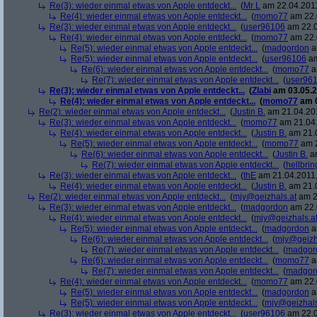
Re(3): wieder einmal etwas von Apple entdeckt...
(
Mr L
am 22.04.2011
Re(4): wieder einmal etwas von Apple entdeckt...
(
momo77
am 22.
Re(3): wieder einmal etwas von Apple entdeckt...
(
user96106
am 22.0
Re(4): wieder einmal etwas von Apple entdeckt...
(
momo77
am 22.
Re(5): wieder einmal etwas von Apple entdeckt...
(
madgordon
a
Re(5): wieder einmal etwas von Apple entdeckt...
(
user96106
am
Re(6): wieder einmal etwas von Apple entdeckt...
(
momo77
a
Re(7): wieder einmal etwas von Apple entdeckt...
(
user96
Re(3): wieder einmal etwas von Apple entdeckt...
(
Zlabi
am 03.05.2
Re(4): wieder einmal etwas von Apple entdeckt...
(
momo77
am 0
Re(2): wieder einmal etwas von Apple entdeckt...
(
Justin B.
am 21.04.201
Re(3): wieder einmal etwas von Apple entdeckt...
(
momo77
am 21.04.
Re(4): wieder einmal etwas von Apple entdeckt...
(
Justin B.
am 21.0
Re(5): wieder einmal etwas von Apple entdeckt...
(
momo77
am 2
Re(6): wieder einmal etwas von Apple entdeckt...
(
Justin B.
am
Re(7): wieder einmal etwas von Apple entdeckt...
(
hellbrin
Re(3): wieder einmal etwas von Apple entdeckt...
(
thE
am 21.04.2011,
Re(4): wieder einmal etwas von Apple entdeckt...
(
Justin B.
am 21.0
Re(2): wieder einmal etwas von Apple entdeckt...
(
mjy@geizhals.at
am 2
Re(3): wieder einmal etwas von Apple entdeckt...
(
madgordon
am 22.
Re(4): wieder einmal etwas von Apple entdeckt...
(
mjy@geizhals.a
Re(5): wieder einmal etwas von Apple entdeckt...
(
madgordon
a
Re(6): wieder einmal etwas von Apple entdeckt...
(
mjy@geizh
Re(7): wieder einmal etwas von Apple entdeckt...
(
madgor
Re(6): wieder einmal etwas von Apple entdeckt...
(
momo77
a
Re(7): wieder einmal etwas von Apple entdeckt...
(
madgor
Re(4): wieder einmal etwas von Apple entdeckt...
(
momo77
am 22.
Re(5): wieder einmal etwas von Apple entdeckt...
(
madgordon
a
Re(5): wieder einmal etwas von Apple entdeckt...
(
mjy@geizhals
Re(3): wieder einmal etwas von Apple entdeckt...
(
user96106
am 22.0