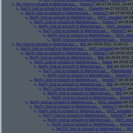
Re: Und so schaut's in Wahrheit aus ...
(
momo77
am 27.04.2011, 10:43:
Re(2): Und so schaut's in Wahrheit aus ...
(
Superflo
am 27.04.2011, 1
Re(3): Und so schaut's in Wahrheit aus ...
(
momo77
am 27.04.2011
Re(4): Und so schaut's in Wahrheit aus ...
(
AVS_reloaded
am 28.
Re(5): Und so schaut's in Wahrheit aus ...
(
momo77
am 28.04
Re(6): Und so schaut's in Wahrheit aus ...
(
AVS_reloaded
a
Re(7): Und so schaut's in Wahrheit aus ...
(
momo77
am 
Re(8): Und so schaut's in Wahrheit aus ...
(
AVS_relo
Re(9): Und so schaut's in Wahrheit aus ...
(
momo7
Re: Und so schaut's in Wahrheit aus ...
(
thE
am 29.04.2011, 11:09:12)
Re(2): Und so schaut's in Wahrheit aus ...
(
AVS_reloaded
am 29.04.20
Re(3): Und so schaut's in Wahrheit aus ...
(
momo77
am 29.04.2011,
Re(4): Und so schaut's in Wahrheit aus ...
(
thE
am 29.04.2011, 1
Re(5): Und so schaut's in Wahrheit aus ...
(
hariw
am 29.04.20
Re(6): Und so schaut's in Wahrheit aus ...
(
thE
am 29.04.20
Re(7): Und so schaut's in Wahrheit aus ...
(
Alpenländer
Re(8): Und so schaut's in Wahrheit aus ...
(
momo77
a
Re(5): Und so schaut's in Wahrheit aus ...
(
momo77
am 29.04
Re(6): Und so schaut's in Wahrheit aus ...
(
thE
am 29.04.20
Re(7): Und so schaut's in Wahrheit aus ...
(
momo77
am 
Re(8): Und so schaut's in Wahrheit aus ...
(
thE
am 29.
Re(9): Und so schaut's in Wahrheit aus ...
(
momo7
Re(4): Und so schaut's in Wahrheit aus ...
(
AVS_reloaded
am 29.
Re(5): Und so schaut's in Wahrheit aus ...
(
momo77
am 29.04
Re(6): Und so schaut's in Wahrheit aus ...
(
AVS_reloaded
a
Re(7): Und so schaut's in Wahrheit aus ...
(
momo77
am 
Re(8): Und so schaut's in Wahrheit aus ...
(
AVS_relo
Re(9): Und so schaut's in Wahrheit aus ...
(
momo7
Re(10): Und so schaut's in Wahrheit aus ...
(
AV