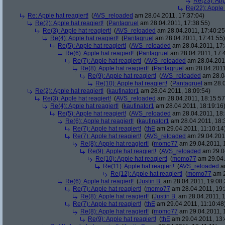
Re(23): App
Re(22): Apple 
Re: Apple hat reagiert!
(
AVS_reloaded
am 28.04.2011, 17:37:04)
Re(2): Apple hat reagiert!
(
Pantagruel
am 28.04.2011, 17:38:55)
Re(3): Apple hat reagiert!
(
AVS_reloaded
am 28.04.2011, 17:40:25
Re(4): Apple hat reagiert!
(
Pantagruel
am 28.04.2011, 17:41:55)
Re(5): Apple hat reagiert!
(
AVS_reloaded
am 28.04.2011, 17:
Re(6): Apple hat reagiert!
(
Pantagruel
am 28.04.2011, 17:
Re(7): Apple hat reagiert!
(
AVS_reloaded
am 28.04.2011
Re(8): Apple hat reagiert!
(
Pantagruel
am 28.04.2011
Re(9): Apple hat reagiert!
(
AVS_reloaded
am 28.04
Re(10): Apple hat reagiert!
(
Pantagruel
am 28.0
Re(2): Apple hat reagiert!
(
kaufinator1
am 28.04.2011, 18:09:54)
Re(3): Apple hat reagiert!
(
AVS_reloaded
am 28.04.2011, 18:15:57
Re(4): Apple hat reagiert!
(
kaufinator1
am 28.04.2011, 18:19:16
Re(5): Apple hat reagiert!
(
AVS_reloaded
am 28.04.2011, 18:
Re(6): Apple hat reagiert!
(
kaufinator1
am 28.04.2011, 18:
Re(7): Apple hat reagiert!
(
thE
am 29.04.2011, 11:10:14
Re(7): Apple hat reagiert!
(
AVS_reloaded
am 29.04.2011
Re(8): Apple hat reagiert!
(
momo77
am 29.04.2011, 1
Re(9): Apple hat reagiert!
(
AVS_reloaded
am 29.04
Re(10): Apple hat reagiert!
(
momo77
am 29.04.
Re(11): Apple hat reagiert!
(
AVS_reloaded
am
Re(12): Apple hat reagiert!
(
momo77
am 2
Re(6): Apple hat reagiert!
(
Justin B.
am 28.04.2011, 19:08:
Re(7): Apple hat reagiert!
(
momo77
am 28.04.2011, 19:
Re(8): Apple hat reagiert!
(
Justin B.
am 28.04.2011, 1
Re(7): Apple hat reagiert!
(
thE
am 29.04.2011, 11:10:48
Re(8): Apple hat reagiert!
(
momo77
am 29.04.2011, 
Re(9): Apple hat reagiert!
(
thE
am 29.04.2011, 13: