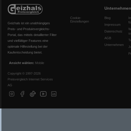
Unternehme
Cookie-
Blog
I
Einstellungen
f
Geizhals ist ein unabhängiges
Impressum
Preis- und Produktvergleichs-
W
Datenschutz
s
Portal, das mittels detaillierter Filter
AGB
T
und vielfältiger Features eine
Unternehmen
optimale Hilfestellung bei der
J
Kaufentscheidung bietet.
P
Ansicht wählen:
Mobile
Copyright © 1997-2026
Preisvergleich Internet Services
AG