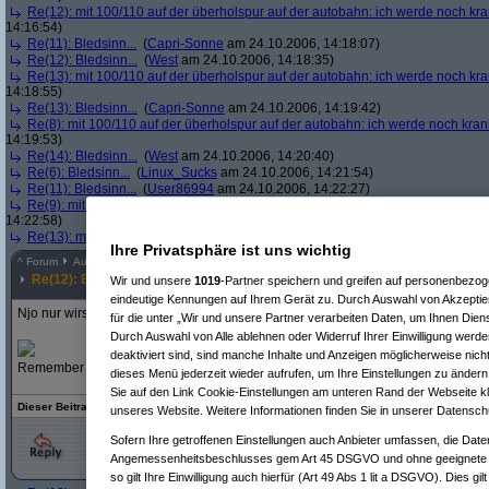
Re(12): mit 100/110 auf der überholspur auf der autobahn: ich werde noch kr
14:16:54)
Re(11): Bledsinn...
(
Capri-Sonne
am 24.10.2006, 14:18:07)
Re(12): Bledsinn...
(
West
am 24.10.2006, 14:18:35)
Re(13): mit 100/110 auf der überholspur auf der autobahn: ich werde noch kr
14:18:55)
Re(13): Bledsinn...
(
Capri-Sonne
am 24.10.2006, 14:19:42)
Re(8): mit 100/110 auf der überholspur auf der autobahn: ich werde noch kran
14:19:53)
Re(14): Bledsinn...
(
West
am 24.10.2006, 14:20:40)
Re(6): Bledsinn...
(
Linux_Sucks
am 24.10.2006, 14:21:54)
Re(11): Bledsinn...
(
User86994
am 24.10.2006, 14:22:27)
Re(9): mit 100/110 auf der überholspur auf der autobahn: ich werde noch kran
14:22:58)
Re(13): mit 100/110 auf der überholspur auf der autobahn: ich werde noch kr
Ihre Privatsphäre ist uns wichtig
^
Forum
Auto & Motorrad
#
3729117
Re(12): Bledsinn...
Wir und unsere
1019
-Partner speichern und greifen auf personenbezo
eindeutige Kennungen auf Ihrem Gerät zu. Durch Auswahl von Akzeptier
Njo nur wirst die Du ned ausrotten können so sehr ich's Dir wünsche
für die unter „Wir und unsere Partner verarbeiten Daten, um Ihnen Dien
Durch Auswahl von Alle ablehnen oder Widerruf Ihrer Einwilligung werde
deaktiviert sind, sind manche Inhalte und Anzeigen möglicherweise nicht
Remember what the dormouse said: Feed your head!
dieses Menü jederzeit wieder aufrufen, um Ihre Einstellungen zu ändern 
Sie auf den Link Cookie-Einstellungen am unteren Rand der Webseite kli
Dieser Beitrag bezieht sich auf eine
ältere Version
des beantworteten Postings!
unseres Website. Weitere Informationen finden Sie in unserer Datensch
Sofern Ihre getroffenen Einstellungen auch Anbieter umfassen, die Daten
Angemessenheitsbeschlusses gem Art 45 DSGVO und ohne geeignete G
so gilt Ihre Einwilligung auch hierfür (Art 49 Abs 1 lit a DSGVO). Dies gi