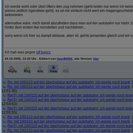
ich werde wohl oder übel öfters den zug nehmen (geht leider nur wenn ich ke
wenns zeitlich irgendwie geht). es ist mir einfach nicht wert ein magengeschwü
bekommen.
alternative wäre: mich damit abzufinden dass man auf der autobahn nur mehr 1
hinter dem ersten lkw reinstellen und nachfahren...
sorry wenn ich hier so dampf ablasse, aber vlt. gehts jemanden gleich und wir o
Ich hab was gegen
off topics
.
24.10.2006, 12:43 Uhr - Editiert von
User86994
, alte Version:
hier
Re: mit 100/110 auf der überholspur auf der autobahn: ich werde noch krank
(
Re: mit 100/110 auf der überholspur auf der autobahn: ich werde noch krank
(
12:51:30)
Re(2): mit 100/110 auf der überholspur auf der autobahn: ich werde noch kran
Re(3): mit 100/110 auf der überholspur auf der autobahn: ich werde noch kran
12:54:53)
Re(2): mit 100/110 auf der überholspur auf der autobahn: ich werde noch kran
12:55:55)
Re: mit 100/110 auf der überholspur auf der autobahn: ich werde noch krank
(
Re: mit 100/110 auf der überholspur auf der autobahn: ich werde noch krank
(
Re(3): mit 100/110 auf der überholspur auf der autobahn: ich werde noch kran
Re: mit 100/110 auf der überholspur auf der autobahn: ich werde noch krank
(