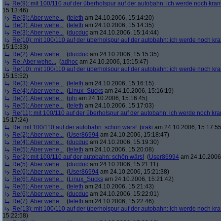
Re(9): mit 100/110 auf der überholspur auf der autobahn: ich werde noch kran
15:13:46)
Re(3): Aber wehe...
(
teleth
am 24.10.2006, 15:14:20)
Re(3): Aber wehe...
(
teleth
am 24.10.2006, 15:14:35)
Re(3): Aber wehe...
(
ducduc
am 24.10.2006, 15:14:44)
Re(10): mit 100/110 auf der überholspur auf der autobahn: ich werde noch kr
15:15:33)
Re(2): Aber wehe...
(
ducduc
am 24.10.2006, 15:15:35)
Re: Aber wehe...
(
adhoc
am 24.10.2006, 15:15:47)
Re(10): mit 100/110 auf der überholspur auf der autobahn: ich werde noch kr
15:15:52)
Re(3): Aber wehe...
(
teleth
am 24.10.2006, 15:16:15)
Re(4): Aber wehe...
(
Linux_Sucks
am 24.10.2006, 15:16:19)
Re(2): Aber wehe...
(
phj
am 24.10.2006, 15:16:45)
Re(5): Aber wehe...
(
teleth
am 24.10.2006, 15:17:03)
Re(11): mit 100/110 auf der überholspur auf der autobahn: ich werde noch kra
15:17:24)
Re: mit 100/110 auf der autobahn: schön wärs!
(
iraki
am 24.10.2006, 15:17:55
Re(2): Aber wehe...
(
User86994
am 24.10.2006, 15:18:47)
Re(4): Aber wehe...
(
ducduc
am 24.10.2006, 15:19:30)
Re(5): Aber wehe...
(
teleth
am 24.10.2006, 15:20:08)
Re(2): mit 100/110 auf der autobahn: schön wärs!
(
User86994
am 24.10.2006,
Re(5): Aber wehe...
(
ducduc
am 24.10.2006, 15:21:11)
Re(6): Aber wehe...
(
User86994
am 24.10.2006, 15:21:38)
Re(6): Aber wehe...
(
Linux_Sucks
am 24.10.2006, 15:21:42)
Re(6): Aber wehe...
(
teleth
am 24.10.2006, 15:21:43)
Re(6): Aber wehe...
(
ducduc
am 24.10.2006, 15:22:01)
Re(7): Aber wehe...
(
teleth
am 24.10.2006, 15:22:46)
Re(13): mit 100/110 auf der überholspur auf der autobahn: ich werde noch kr
15:22:58)