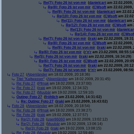
Re(7): Foto 26 ist von mir
(
danielcart
am 22.02.2009, 
Re(8): Foto 26 ist von mir
(
CWsoft
am 22.02.2009, 
Re(9): Foto 26 ist von mir
(
danielcart
am 22.02.2
Re(10): Foto 26 ist von mir
(
CWsoft
am 22.02.
Re(11): Foto 26 ist von mir
(
danielcart
am 2
Re(12): Foto 26 ist von mir
(
CWsoft
am 2
Re(13): Foto 26 ist von mir
(
danielcar
Re(14): Foto 26 ist von mir
(
CWsof
Re(7): Foto 26 ist von mir
(
iraki
am 22.02.2009, 19:31
Re(8): Foto 26 ist von mir
(
CWsoft
am 22.02.2009, 
Re(9): Foto 26 ist von mir
(
iraki
am 22.02.2009, 
Re(6): Foto 26 ist von mir
(
r'n'r
am 23.02.2009, 08:55:14
Re(5): Foto 26 ist von mir
(
iraki
am 22.02.2009, 16:34:29)
Re(6): Foto 26 ist von mir
(
CWsoft
am 22.02.2009, 20:05
Re(7): Foto 26 ist von mir
(
iraki
am 22.02.2009, 20:12
Re(7): Foto 26 ist von mir
(
r'n'r
am 23.02.2009, 08:56
Foto 27
(
Alpenländer
am 18.02.2009, 20:18:36)
Titel "Kaltwasser"
(
Alpenländer
am 18.02.2009, 20:31:45)
Re: Foto 27
(
Pfrnak
am 18.02.2009, 23:37:00)
Re: Foto 27
(
iraki
am 19.02.2009, 12:34:32)
Re: Foto 27
(
Muubär
am 19.02.2009, 12:59:10)
Outing: Foto 27
(
fröhlich
am 23.02.2009, 14:31:02)
Re: Outing: Foto 27
(
iraki
am 23.02.2009, 16:43:02)
Foto 28
(
Alpenländer
am 18.02.2009, 20:18:54)
Re: Foto 28
(
Pfrnak
am 18.02.2009, 23:38:27)
Re: Foto 28
(
iraki
am 19.02.2009, 12:37:57)
Re(2): Foto 28
(
user86060
am 19.02.2009, 13:02:12)
Re(2): Foto 28
(
Muubär
am 19.02.2009, 13:06:14)
Re(3): Foto 28
(
iraki
am 19.02.2009, 13:08:15)
Re: Foto 28
(
Muubär
am 19.02.2009, 12:59:46)