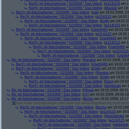
Re(5): gh-fotochallenge * 02/2009 * Das Voting
(
w114/115
am 18
Re(5): gh-fotochallenge * 02/2009 * Das Voting
(
Muubär
am 19.
Re(2): gh-fotochallenge * 02/2009 * Das Voting
(
iraki
am 18.02.2009, 23
Re(3): gh-fotochallenge * 02/2009 * Das Voting
(
w114/115
am 18.02.2
Re(4): gh-fotochallenge * 02/2009 * Das Voting
(
Entity
am 18.02.20
Re(5): gh-fotochallenge * 02/2009 * Das Voting
(
w114/115
am 18
Re(2): gh-fotochallenge * 02/2009 * Das Voting
(
User6465
am 18.02.200
Re(3): gh-fotochallenge * 02/2009 * Das Voting
(
w114/115
am 18.02.2
Re(4): gh-fotochallenge * 02/2009 * Das Voting
(
User6465
am 18.0
Re(5): gh-fotochallenge * 02/2009 * Das Voting
(
w114/115
am 18
Re(6): gh-fotochallenge * 02/2009 * Das Voting
(
User6465
am
Re(7): gh-fotochallenge * 02/2009 * Das Voting
(
w114/115
Re(8): gh-fotochallenge * 02/2009 * Das Voting
(
User6
Re: gh-fotochallenge * 02/2009 * Das Voting
(
Raydoo
am 18.02.2009, 23:4
Re(2): gh-fotochallenge * 02/2009 * Das Voting
(
User6465
am 18.02.200
Re(2): gh-fotochallenge * 02/2009 * Das Voting
(
Entity
am 18.02.2009, 2
Re(3): gh-fotochallenge * 02/2009 * Das Voting
(
Raydoo
am 19.02.20
Re(4): gh-fotochallenge * 02/2009 * Das Voting
(
Entity
am 19.02.20
Re(5): gh-fotochallenge * 02/2009 * Das Voting
(
Dacri
am 19.02.
Re(5): gh-fotochallenge * 02/2009 * Das Voting
(
danielcart
am 1
Re: gh-fotochallenge * 02/2009 * Das Voting
(
Pfrnak
am 19.02.2009, 00:01
Re: gh-fotochallenge * 02/2009 * Das Voting
(
r'n'r
am 19.02.2009, 09:06:18
Re: gh-fotochallenge * 02/2009 * Das Voting
(
Bucho
am 19.02.2009, 10:17
Vom Autor zurückgezogen oder Autor hat seine Registrierung nicht bestä
Re(3): gh-fotochallenge * 02/2009 * Das Voting
(
Bucho
am 19.02.2009
Re(4): gh-fotochallenge * 02/2009 * Das Voting
(
w114/115
am 19.0
Re(5): gh-fotochallenge * 02/2009 * Das Voting
(
Alpenländer
am
Re(6): gh-fotochallenge * 02/2009 * Das Voting
(
w114/115
am
Re(7): gh-fotochallenge * 02/2009 * Das Voting
(
gibberish