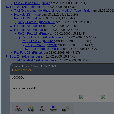
Foto 22 is von mir...
(
m@tt
am 21.02.2009, 13:51:31)
Foto 23
(
Alpenländer
am 18.02.2009, 20:17:30)
Titel "Die wärmende Hütte ist noch weit...."
(
Alpenländer
am 18.02.2009,
Re: Foto 23
(
Pfrnak
am 18.02.2009, 23:20:24)
Re: Foto 23
(
iraki
am 19.02.2009, 12:25:44)
Re(2): Foto 23
(
user86060
am 19.02.2009, 12:58:08)
Re: Foto 23
(
jo0815
am 19.02.2009, 12:44:58)
Re: Foto 23
(
Muubär
am 19.02.2009, 12:54:44)
Re(2): Foto 23
(
Pfrnak
am 19.02.2009, 15:34:41)
Re(3): Foto 23
(
Alpenländer
am 19.02.2009, 15:46:29)
Re(3): Foto 23
(
Muubär
am 19.02.2009, 16:13:48)
Re(4): Foto 23
(
Pfrnak
am 19.02.2009, 16:34:17)
Re(5): Foto 23
(
Muubär
am 19.02.2009, 17:15:27)
Re: Foto 23
(
Pfrnak
am 23.02.2009, 09:47:17)
Foto 24
(
Alpenländer
am 18.02.2009, 20:17:45)
Titel "Sau-Kalt"
(
Alpenländer
am 18.02.2009, 20:30:43)
^
Forum
Foto & Video
#
5323979
Re: Foto 24
LOOOOL
des is geil! yeah!!!