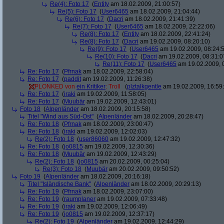
Re(4): Foto 17
(
Entity
am 18.02.2009, 21:00:57)
Re(5): Foto 17
(
User6465
am 18.02.2009, 21:04:44)
Re(6): Foto 17
(
Dacri
am 18.02.2009, 21:41:39)
Re(7): Foto 17
(
User6465
am 18.02.2009, 22:22:06)
Re(8): Foto 17
(
Entity
am 18.02.2009, 22:41:24)
Re(8): Foto 17
(
Dacri
am 19.02.2009, 08:20:10)
Re(9): Foto 17
(
User6465
am 19.02.2009, 08:24:
Re(10): Foto 17
(
Dacri
am 19.02.2009, 08:31:0
Re(11): Foto 17
(
User6465
am 19.02.2009, 
Re: Foto 17
(
Pfrnak
am 18.02.2009, 22:58:04)
Re: Foto 17
(
paddit
am 19.02.2009, 11:26:38)
PLONKED von
ein Kritiker
: Troll
(
plztalkgentle
am 19.02.2009, 16:59
Re: Foto 17
(
iraki
am 19.02.2009, 11:58:05)
Re: Foto 17
(
Muubär
am 19.02.2009, 12:43:01)
Foto 18
(
Alpenländer
am 18.02.2009, 20:15:58)
Titel "Wind aus Süd-Ost"
(
Alpenländer
am 18.02.2009, 20:28:47)
Re: Foto 18
(
Pfrnak
am 18.02.2009, 23:00:47)
Re: Foto 18
(
iraki
am 19.02.2009, 12:02:03)
Re(2): Foto 18
(
user86060
am 19.02.2009, 12:47:32)
Re: Foto 18
(
jo0815
am 19.02.2009, 12:30:36)
Re: Foto 18
(
Muubär
am 19.02.2009, 12:43:29)
Re(2): Foto 18
(
jo0815
am 20.02.2009, 00:25:04)
Re(3): Foto 18
(
Muubär
am 20.02.2009, 09:50:52)
Foto 19
(
Alpenländer
am 18.02.2009, 20:16:18)
Titel "Isländische Bank"
(
Alpenländer
am 18.02.2009, 20:29:13)
Re: Foto 19
(
Pfrnak
am 18.02.2009, 23:07:00)
Re: Foto 19
(
raumplaner
am 19.02.2009, 07:33:48)
Re: Foto 19
(
iraki
am 19.02.2009, 12:06:49)
Re: Foto 19
(
jo0815
am 19.02.2009, 12:37:17)
Re(2): Foto 19
(
Alpenländer
am 19.02.2009, 12:44:29)