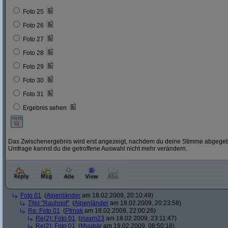
Foto 25
Foto 26
Foto 27
Foto 28
Foto 29
Foto 30
Foto 31
Ergebnis sehen
Das Zwischenergebnis wird erst angezeigt, nachdem du deine Stimme abgegebe
Umfrage kannst du die getroffene Auswahl nicht mehr verändern.
Foto 01
(
Alpenländer
am 18.02.2009, 20:10:49)
Titel "Rauhreif"
(
Alpenländer
am 18.02.2009, 20:23:58)
Re: Foto 01
(
Pfrnak
am 18.02.2009, 22:00:26)
Re(2): Foto 01
(
maxm23
am 18.02.2009, 23:11:47)
Re(2): Foto 01
(
Muubär
am 19.02.2009, 08:50:18)