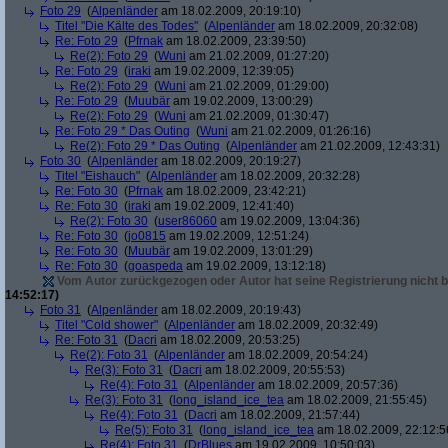
Foto 29
(
Alpenländer
am 18.02.2009, 20:19:10)
Titel "Die Kälte des Todes"
(
Alpenländer
am 18.02.2009, 20:32:08)
Re: Foto 29
(
Pfrnak
am 18.02.2009, 23:39:50)
Re(2): Foto 29
(
Wuni
am 21.02.2009, 01:27:20)
Re: Foto 29
(
iraki
am 19.02.2009, 12:39:05)
Re(2): Foto 29
(
Wuni
am 21.02.2009, 01:29:00)
Re: Foto 29
(
Muubär
am 19.02.2009, 13:00:29)
Re(2): Foto 29
(
Wuni
am 21.02.2009, 01:30:47)
Re: Foto 29 * Das Outing
(
Wuni
am 21.02.2009, 01:26:16)
Re(2): Foto 29 * Das Outing
(
Alpenländer
am 21.02.2009, 12:43:31)
Foto 30
(
Alpenländer
am 18.02.2009, 20:19:27)
Titel "Eishauch"
(
Alpenländer
am 18.02.2009, 20:32:28)
Re: Foto 30
(
Pfrnak
am 18.02.2009, 23:42:21)
Re: Foto 30
(
iraki
am 19.02.2009, 12:41:40)
Re(2): Foto 30
(
user86060
am 19.02.2009, 13:04:36)
Re: Foto 30
(
jo0815
am 19.02.2009, 12:51:24)
Re: Foto 30
(
Muubär
am 19.02.2009, 13:01:29)
Re: Foto 30
(
goaspeda
am 19.02.2009, 13:12:18)
Vom Autor zurückgezogen oder Autor hat seine Registrierung nicht b
14:52:17)
Foto 31
(
Alpenländer
am 18.02.2009, 20:19:43)
Titel "Cold shower"
(
Alpenländer
am 18.02.2009, 20:32:49)
Re: Foto 31
(
Dacri
am 18.02.2009, 20:53:25)
Re(2): Foto 31
(
Alpenländer
am 18.02.2009, 20:54:24)
Re(3): Foto 31
(
Dacri
am 18.02.2009, 20:55:53)
Re(4): Foto 31
(
Alpenländer
am 18.02.2009, 20:57:36)
Re(3): Foto 31
(
long_island_ice_tea
am 18.02.2009, 21:55:45)
Re(4): Foto 31
(
Dacri
am 18.02.2009, 21:57:44)
Re(5): Foto 31
(
long_island_ice_tea
am 18.02.2009, 22:12:5
Re(4): Foto 31
(
DrBlues
am 19.02.2009, 10:50:03)