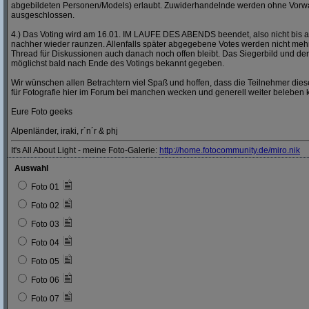
abgebildeten Personen/Models) erlaubt. Zuwiderhandelnde werden ohne Vor
ausgeschlossen.
4.) Das Voting wird am 16.01. IM LAUFE DES ABENDS beendet, also nicht bis a
nachher wieder raunzen. Allenfalls später abgegebene Votes werden nicht mehr
Thread für Diskussionen auch danach noch offen bleibt. Das Siegerbild und der
möglichst bald nach Ende des Votings bekannt gegeben.
Wir wünschen allen Betrachtern viel Spaß und hoffen, dass die Teilnehmer dies
für Fotografie hier im Forum bei manchen wecken und generell weiter beleben 
Eure Foto geeks
Alpenländer, iraki, r´n´r & phj
It's All About Light - meine Foto-Galerie:
http:/
/
home.fotocommunity.de/
miro.nik
Auswahl
Foto 01
Foto 02
Foto 03
Foto 04
Foto 05
Foto 06
Foto 07