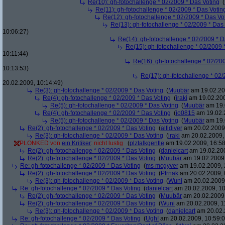
Re(10): gh-fotochallenge * 02/2009 * Das Voting
(
Re(11): gh-fotochallenge * 02/2009 * Das Votin
Re(12): gh-fotochallenge * 02/2009 * Das Vo
Re(13): gh-fotochallenge * 02/2009 * Das
10:06:27)
Re(14): gh-fotochallenge * 02/2009 * D
Re(15): gh-fotochallenge * 02/2009 
10:11:44)
Re(16): gh-fotochallenge * 02/20
10:13:53)
Re(17): gh-fotochallenge * 02/
20.02.2009, 10:14:49)
Re(3): gh-fotochallenge * 02/2009 * Das Voting
(
Muubär
am 19.02.20
Re(4): gh-fotochallenge * 02/2009 * Das Voting
(
iraki
am 19.02.200
Re(5): gh-fotochallenge * 02/2009 * Das Voting
(
Muubär
am 19.
Re(4): gh-fotochallenge * 02/2009 * Das Voting
(
jo0815
am 19.02.2
Re(5): gh-fotochallenge * 02/2009 * Das Voting
(
Muubär
am 19.
Re(2): gh-fotochallenge * 02/2009 * Das Voting
(
alfidiver
am 20.02.2009,
Re(3): gh-fotochallenge * 02/2009 * Das Voting
(
iraki
am 20.02.2009, 
PLONKED von
ein Kritiker
: nicht lustig
(
plztalkgentle
am 19.02.2009, 16:58
Re(2): gh-fotochallenge * 02/2009 * Das Voting
(
danielcart
am 19.02.200
Re(2): gh-fotochallenge * 02/2009 * Das Voting
(
Muubär
am 19.02.2009,
Re: gh-fotochallenge * 02/2009 * Das Voting
(
ms mcgyver
am 19.02.2009, 
Re(2): gh-fotochallenge * 02/2009 * Das Voting
(
Pfrnak
am 20.02.2009, 
Re(3): gh-fotochallenge * 02/2009 * Das Voting
(
Wuni
am 20.02.2009,
Re: gh-fotochallenge * 02/2009 * Das Voting
(
danielcart
am 20.02.2009, 10
Re(2): gh-fotochallenge * 02/2009 * Das Voting
(
Muubär
am 20.02.2009,
Re(2): gh-fotochallenge * 02/2009 * Das Voting
(
Wuni
am 20.02.2009, 1
Re(3): gh-fotochallenge * 02/2009 * Das Voting
(
danielcart
am 20.02.
Re: gh-fotochallenge * 02/2009 * Das Voting
(
Ugh!
am 20.02.2009, 10:59:0