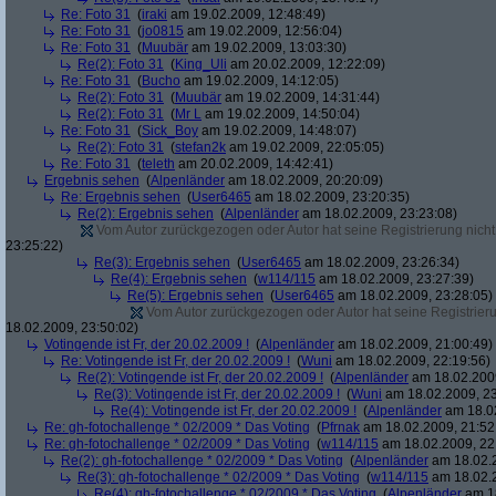
Re: Foto 31
(
iraki
am 19.02.2009, 12:48:49)
Re: Foto 31
(
jo0815
am 19.02.2009, 12:56:04)
Re: Foto 31
(
Muubär
am 19.02.2009, 13:03:30)
Re(2): Foto 31
(
King_Uli
am 20.02.2009, 12:22:09)
Re: Foto 31
(
Bucho
am 19.02.2009, 14:12:05)
Re(2): Foto 31
(
Muubär
am 19.02.2009, 14:31:44)
Re(2): Foto 31
(
Mr L
am 19.02.2009, 14:50:04)
Re: Foto 31
(
Sick_Boy
am 19.02.2009, 14:48:07)
Re(2): Foto 31
(
stefan2k
am 19.02.2009, 22:05:05)
Re: Foto 31
(
teleth
am 20.02.2009, 14:42:41)
Ergebnis sehen
(
Alpenländer
am 18.02.2009, 20:20:09)
Re: Ergebnis sehen
(
User6465
am 18.02.2009, 23:20:35)
Re(2): Ergebnis sehen
(
Alpenländer
am 18.02.2009, 23:23:08)
Vom Autor zurückgezogen oder Autor hat seine Registrierung nicht 
23:25:22)
Re(3): Ergebnis sehen
(
User6465
am 18.02.2009, 23:26:34)
Re(4): Ergebnis sehen
(
w114/115
am 18.02.2009, 23:27:39)
Re(5): Ergebnis sehen
(
User6465
am 18.02.2009, 23:28:05)
Vom Autor zurückgezogen oder Autor hat seine Registrierun
18.02.2009, 23:50:02)
Votingende ist Fr, der 20.02.2009 !
(
Alpenländer
am 18.02.2009, 21:00:49)
Re: Votingende ist Fr, der 20.02.2009 !
(
Wuni
am 18.02.2009, 22:19:56)
Re(2): Votingende ist Fr, der 20.02.2009 !
(
Alpenländer
am 18.02.2009
Re(3): Votingende ist Fr, der 20.02.2009 !
(
Wuni
am 18.02.2009, 23
Re(4): Votingende ist Fr, der 20.02.2009 !
(
Alpenländer
am 18.02
Re: gh-fotochallenge * 02/2009 * Das Voting
(
Pfrnak
am 18.02.2009, 21:52
Re: gh-fotochallenge * 02/2009 * Das Voting
(
w114/115
am 18.02.2009, 22
Re(2): gh-fotochallenge * 02/2009 * Das Voting
(
Alpenländer
am 18.02.2
Re(3): gh-fotochallenge * 02/2009 * Das Voting
(
w114/115
am 18.02.2
Re(4): gh-fotochallenge * 02/2009 * Das Voting
(
Alpenländer
am 18