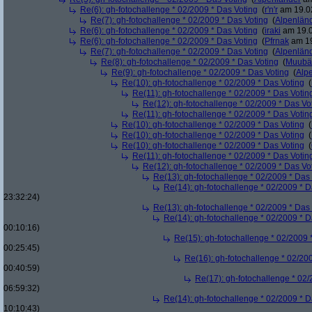
Re(6): gh-fotochallenge * 02/2009 * Das Voting
(
r'n'r
am 19.02
Re(7): gh-fotochallenge * 02/2009 * Das Voting
(
Alpenlän
Re(6): gh-fotochallenge * 02/2009 * Das Voting
(
iraki
am 19.0
Re(6): gh-fotochallenge * 02/2009 * Das Voting
(
Pfrnak
am 19
Re(7): gh-fotochallenge * 02/2009 * Das Voting
(
Alpenlän
Re(8): gh-fotochallenge * 02/2009 * Das Voting
(
Muubä
Re(9): gh-fotochallenge * 02/2009 * Das Voting
(
Alp
Re(10): gh-fotochallenge * 02/2009 * Das Voting
(
Re(11): gh-fotochallenge * 02/2009 * Das Votin
Re(12): gh-fotochallenge * 02/2009 * Das Vo
Re(11): gh-fotochallenge * 02/2009 * Das Votin
Re(10): gh-fotochallenge * 02/2009 * Das Voting
(
Re(10): gh-fotochallenge * 02/2009 * Das Voting
(
Re(10): gh-fotochallenge * 02/2009 * Das Voting
(
Re(11): gh-fotochallenge * 02/2009 * Das Votin
Re(12): gh-fotochallenge * 02/2009 * Das Vo
Re(13): gh-fotochallenge * 02/2009 * Das
Re(14): gh-fotochallenge * 02/2009 * D
23:32:24)
Re(13): gh-fotochallenge * 02/2009 * Das
Re(14): gh-fotochallenge * 02/2009 * D
00:10:16)
Re(15): gh-fotochallenge * 02/2009 
00:25:45)
Re(16): gh-fotochallenge * 02/20
00:40:59)
Re(17): gh-fotochallenge * 02/
06:59:32)
Re(14): gh-fotochallenge * 02/2009 * D
10:10:43)