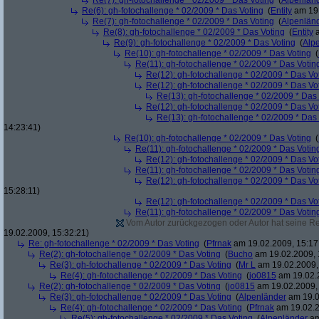
Re(7): gh-fotochallenge * 02/2009 * Das Voting
(
Alpenlän
Re(6): gh-fotochallenge * 02/2009 * Das Voting
(
Entity
am 19.
Re(7): gh-fotochallenge * 02/2009 * Das Voting
(
Alpenlän
Re(8): gh-fotochallenge * 02/2009 * Das Voting
(
Entity
a
Re(9): gh-fotochallenge * 02/2009 * Das Voting
(
Alp
Re(10): gh-fotochallenge * 02/2009 * Das Voting
(
Re(11): gh-fotochallenge * 02/2009 * Das Votin
Re(12): gh-fotochallenge * 02/2009 * Das Vo
Re(12): gh-fotochallenge * 02/2009 * Das Vo
Re(13): gh-fotochallenge * 02/2009 * Das
Re(12): gh-fotochallenge * 02/2009 * Das Vo
Re(13): gh-fotochallenge * 02/2009 * Das
14:23:41)
Re(10): gh-fotochallenge * 02/2009 * Das Voting
(
Re(11): gh-fotochallenge * 02/2009 * Das Votin
Re(12): gh-fotochallenge * 02/2009 * Das Vo
Re(11): gh-fotochallenge * 02/2009 * Das Votin
Re(12): gh-fotochallenge * 02/2009 * Das Vo
15:28:11)
Re(12): gh-fotochallenge * 02/2009 * Das Vo
Re(11): gh-fotochallenge * 02/2009 * Das Votin
Vom Autor zurückgezogen oder Autor hat seine Regi
19.02.2009, 15:32:21)
Re: gh-fotochallenge * 02/2009 * Das Voting
(
Pfrnak
am 19.02.2009, 15:17
Re(2): gh-fotochallenge * 02/2009 * Das Voting
(
Bucho
am 19.02.2009, 
Re(3): gh-fotochallenge * 02/2009 * Das Voting
(
Mr L
am 19.02.2009,
Re(4): gh-fotochallenge * 02/2009 * Das Voting
(
jo0815
am 19.02.2
Re(2): gh-fotochallenge * 02/2009 * Das Voting
(
jo0815
am 19.02.2009, 
Re(3): gh-fotochallenge * 02/2009 * Das Voting
(
Alpenländer
am 19.0
Re(4): gh-fotochallenge * 02/2009 * Das Voting
(
Pfrnak
am 19.02.2
Re(5): gh-fotochallenge * 02/2009 * Das Voting
(
Alpenländer
am