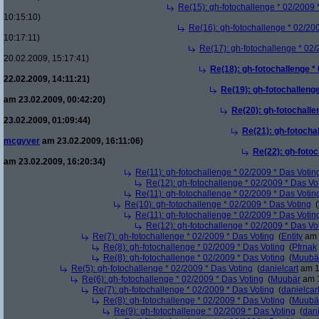
Re(15): gh-fotochallenge * 02/2009 
10:15:10)
Re(16): gh-fotochallenge * 02/20
10:17:11)
Re(17): gh-fotochallenge * 02/
20.02.2009, 15:17:41)
Re(18): gh-fotochallenge *
22.02.2009, 14:11:21)
Re(19): gh-fotochallenge
am 23.02.2009, 00:42:20)
Re(20): gh-fotochalle
23.02.2009, 01:09:44)
Re(21): gh-fotocha
mcgyver
am 23.02.2009, 16:11:06)
Re(22): gh-fotoc
am 23.02.2009, 16:20:34)
Re(11): gh-fotochallenge * 02/2009 * Das Votin
Re(12): gh-fotochallenge * 02/2009 * Das Vo
Re(11): gh-fotochallenge * 02/2009 * Das Votin
Re(10): gh-fotochallenge * 02/2009 * Das Voting
(
Re(11): gh-fotochallenge * 02/2009 * Das Votin
Re(12): gh-fotochallenge * 02/2009 * Das Vo
Re(7): gh-fotochallenge * 02/2009 * Das Voting
(
Entity
am 
Re(8): gh-fotochallenge * 02/2009 * Das Voting
(
Pfrnak
Re(8): gh-fotochallenge * 02/2009 * Das Voting
(
Muubä
Re(5): gh-fotochallenge * 02/2009 * Das Voting
(
danielcart
am 1
Re(6): gh-fotochallenge * 02/2009 * Das Voting
(
Muubär
am 1
Re(7): gh-fotochallenge * 02/2009 * Das Voting
(
danielcar
Re(8): gh-fotochallenge * 02/2009 * Das Voting
(
Muubä
Re(9): gh-fotochallenge * 02/2009 * Das Voting
(
dani