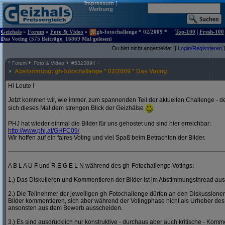
Impressum
|
Werbung
Geizhals
»
Forum
»
Foto & Video
»
gh-fotochallenge * 02/2009 *
Top-100
|
Fresh-100
Das Voting (575 Beiträge, 16869 Mal gelesen)
Du bist nicht angemeldet. [
Login/Registrieren
]
^
Forum
Foto & Video
#
5323894
Abstimmung: gh-fotochallenge * 02/2009 * Das Voting
Hi Leute !
Jetzt kommen wir, wie immer, zum spannenden Teil der aktuellen Challenge - de
sich dieses Mal dem strengen Blick der Geizhälse
PHJ hat wieder einmal die Bilder für uns gehostet und sind hier erreichbar:
http:/
/
www.phj.at/
GHFC09/
Wir hoffen auf ein faires Voting und viel Spaß beim Betrachten der Bilder.
A B L A U F und R E G E L N während des gh-Fotochallenge Votings:
1.) Das Diskutieren und Kommentieren der Bilder ist im Abstimmungsthread ausd
2.) Die Teilnehmer der jeweiligen gh-Fotochallenge dürfen an den Diskussion
Bilder kommentieren, sich aber während der Votingphase nicht als Urheber des
ansonsten aus dem Bewerb ausscheiden.
3.) Es sind ausdrücklich nur konstruktive - durchaus aber auch kritische - Komm