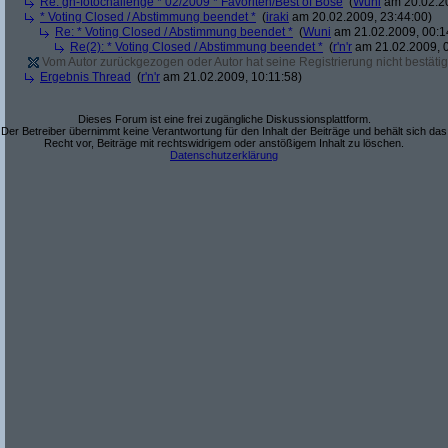
Re: gh-fotochallenge * 02/2009 * Favoriten/Best of Böse
(
Wuni
am 20.02.20
* Voting Closed / Abstimmung beendet *
(
iraki
am 20.02.2009, 23:44:00)
Re: * Voting Closed / Abstimmung beendet *
(
Wuni
am 21.02.2009, 00:1
Re(2): * Voting Closed / Abstimmung beendet *
(
r'n'r
am 21.02.2009, 0
Vom Autor zurückgezogen oder Autor hat seine Registrierung nicht bestätig
Ergebnis Thread
(
r'n'r
am 21.02.2009, 10:11:58)
Dieses Forum ist eine frei zugängliche Diskussionsplattform.
Der Betreiber übernimmt keine Verantwortung für den Inhalt der Beiträge und behält sich das
Recht vor, Beiträge mit rechtswidrigem oder anstößigem Inhalt zu löschen.
Datenschutzerklärung