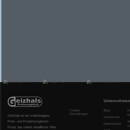
Unternehme
Cookie-
Blog
I
Einstellungen
f
Geizhals ist ein unabhängiges
Impressum
Preis- und Produktvergleichs-
W
Datenschutz
s
Portal, das mittels detaillierter Filter