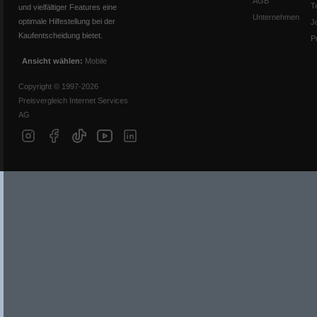
AGB
T
und vielfältiger Features eine
Unternehmen
optimale Hilfestellung bei der
J
Kaufentscheidung bietet.
P
Ansicht wählen:
Mobile
Copyright © 1997-2026
Preisvergleich Internet Services
AG