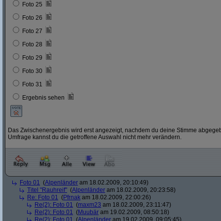
Foto 25
Foto 26
Foto 27
Foto 28
Foto 29
Foto 30
Foto 31
Ergebnis sehen
Das Zwischenergebnis wird erst angezeigt, nachdem du deine Stimme abgegebe
Umfrage kannst du die getroffene Auswahl nicht mehr verändern.
Foto 01
(
Alpenländer
am 18.02.2009, 20:10:49)
Titel "Rauhreif"
(
Alpenländer
am 18.02.2009, 20:23:58)
Re: Foto 01
(
Pfrnak
am 18.02.2009, 22:00:26)
Re(2): Foto 01
(
maxm23
am 18.02.2009, 23:11:47)
Re(2): Foto 01
(
Muubär
am 19.02.2009, 08:50:18)
Re(2): Foto 01
(
Alpenländer
am 19.02.2009, 09:05:45)