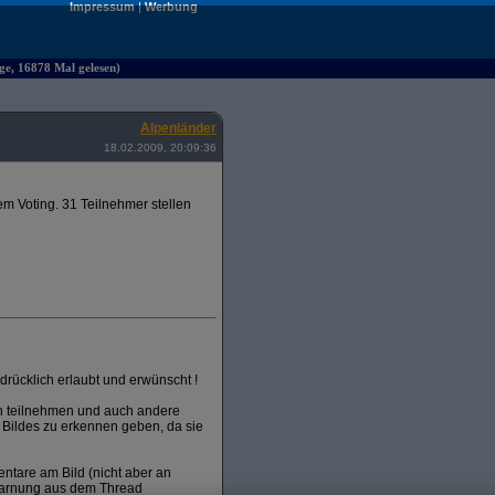
Impressum
|
Werbung
ge, 16878 Mal gelesen)
Alpenländer
18.02.2009, 20:09:36
m Voting. 31 Teilnehmer stellen
rücklich erlaubt und erwünscht !
en teilnehmen und auch andere
 Bildes zu erkennen geben, da sie
entare am Bild (nicht aber an
warnung aus dem Thread