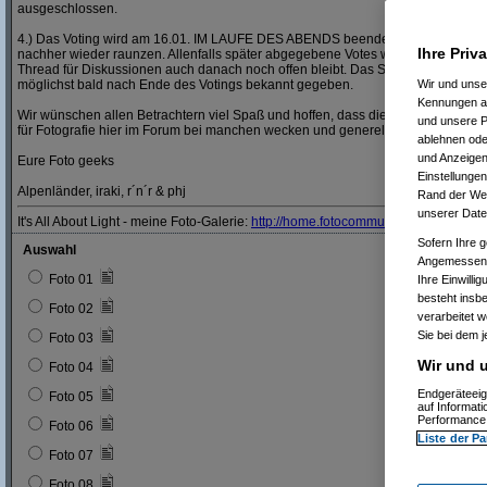
ausgeschlossen.
4.) Das Voting wird am 16.01. IM LAUFE DES ABENDS beendet, also nicht bis a
Ihre Priv
nachher wieder raunzen. Allenfalls später abgegebene Votes werden nicht mehr
Thread für Diskussionen auch danach noch offen bleibt. Das Siegerbild und der
möglichst bald nach Ende des Votings bekannt gegeben.
Wir und uns
Kennungen au
Wir wünschen allen Betrachtern viel Spaß und hoffen, dass die Teilnehmer dies
und unsere P
für Fotografie hier im Forum bei manchen wecken und generell weiter beleben 
ablehnen oder
und Anzeigen
Eure Foto geeks
Einstellungen
Alpenländer, iraki, r´n´r & phj
Rand der Webs
unserer Date
It's All About Light - meine Foto-Galerie:
http:/
/
home.fotocommunity.de/
miro.nik
Sofern Ihre g
Auswahl
Angemessenhe
Foto 01
Ihre Einwilli
besteht insb
Foto 02
verarbeitet 
Sie bei dem j
Foto 03
Wir und u
Foto 04
Endgeräteeig
Foto 05
auf Informat
Performance 
Foto 06
Liste der Pa
Foto 07
Foto 08