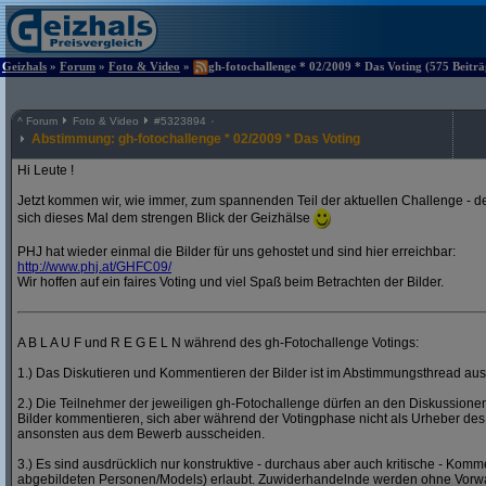
Geizhals
»
Forum
»
Foto & Video
»
gh-fotochallenge * 02/2009 * Das Voting (575 Beiträ
^
Forum
Foto & Video
#
5323894
Abstimmung: gh-fotochallenge * 02/2009 * Das Voting
Hi Leute !
Jetzt kommen wir, wie immer, zum spannenden Teil der aktuellen Challenge - de
sich dieses Mal dem strengen Blick der Geizhälse
PHJ hat wieder einmal die Bilder für uns gehostet und sind hier erreichbar:
http:/
/
www.phj.at/
GHFC09/
Wir hoffen auf ein faires Voting und viel Spaß beim Betrachten der Bilder.
A B L A U F und R E G E L N während des gh-Fotochallenge Votings:
1.) Das Diskutieren und Kommentieren der Bilder ist im Abstimmungsthread ausd
2.) Die Teilnehmer der jeweiligen gh-Fotochallenge dürfen an den Diskussion
Bilder kommentieren, sich aber während der Votingphase nicht als Urheber des
ansonsten aus dem Bewerb ausscheiden.
3.) Es sind ausdrücklich nur konstruktive - durchaus aber auch kritische - Komm
abgebildeten Personen/Models) erlaubt. Zuwiderhandelnde werden ohne Vor