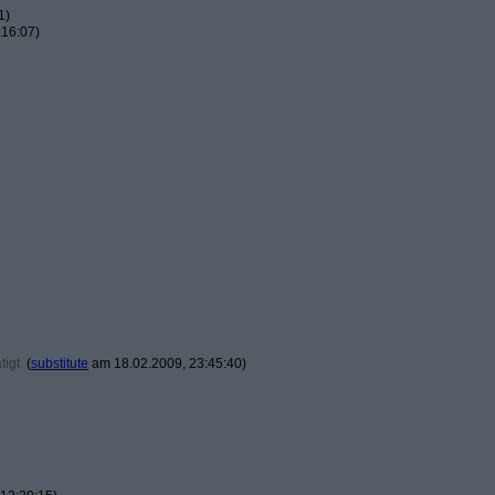
1)
:16:07)
tigt
(
substitute
am 18.02.2009, 23:45:40)