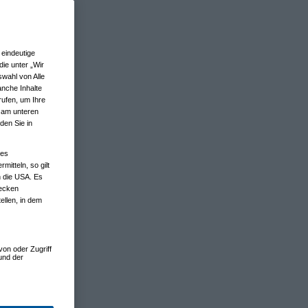
eindeutige
ie unter „Wir
wahl von Alle
anche Inhalte
rufen, um Ihre
n am unteren
den Sie in
nes
tteln, so gilt
n die USA. Es
wecken
ellen, in dem
von oder Zugriff
und der