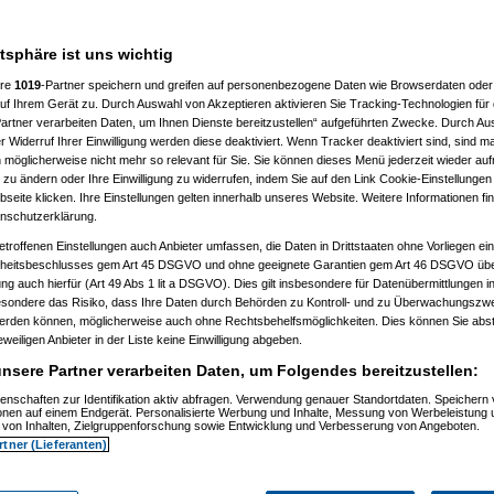
m letzten Drücker warten und
atsphäre ist uns wichtig
 berücksichtigt, auch wenn der
/die Fotograf/in dazu werden
ere
1019
-Partner speichern und greifen auf personenbezogene Daten wie Browserdaten oder 
f Ihrem Gerät zu. Durch Auswahl von Akzeptieren aktivieren Sie Tracking-Technologien für d
er gh-Fotochallenge das Interesse
artner verarbeiten Daten, um Ihnen Dienste bereitzustellen“ aufgeführten Zwecke. Durch Aus
konnten.
 Widerruf Ihrer Einwilligung werden diese deaktiviert. Wenn Tracker deaktiviert sind, sind m
 möglicherweise nicht mehr so relevant für Sie. Sie können dieses Menü jederzeit wieder auf
 zu ändern oder Ihre Einwilligung zu widerrufen, indem Sie auf den Link Cookie-Einstellunge
eite klicken. Ihre Einstellungen gelten innerhalb unseres Website. Weitere Informationen fin
nschutzerklärung.
etroffenen Einstellungen auch Anbieter umfassen, die Daten in Drittstaaten ohne Vorliegen ei
itsbeschlusses gem Art 45 DSGVO und ohne geeignete Garantien gem Art 46 DSGVO übermi
gung auch hierfür (Art 49 Abs 1 lit a DSGVO). Dies gilt insbesondere für Datenübermittlungen i
esondere das Risiko, dass Ihre Daten durch Behörden zu Kontroll- und zu Überwachungsz
werden können, möglicherweise auch ohne Rechtsbehelfsmöglichkeiten. Dies können Sie abst
eweiligen Anbieter in der Liste keine Einwilligung abgeben.
nsere Partner verarbeiten Daten, um Folgendes bereitzustellen:
enschaften zur Identifikation aktiv abfragen. Verwendung genauer Standortdaten. Speichern 
ionen auf einem Endgerät. Personalisierte Werbung und Inhalte, Messung von Werbeleistung 
von Inhalten, Zielgruppenforschung sowie Entwicklung und Verbesserung von Angeboten.
rtner (Lieferanten)