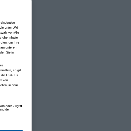
eindeutige
ie unter „Wir
wahl von Alle
anche Inhalte
rufen, um Ihre
n am unteren
den Sie in
nes
tteln, so gilt
n die USA. Es
wecken
ellen, in dem
von oder Zugriff
und der