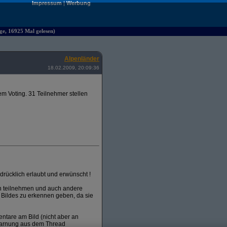
Impressum
|
Werbung
ge, 16925 Mal gelesen)
Alpenländer
18.02.2009, 20:09:36
m Voting. 31 Teilnehmer stellen
rücklich erlaubt und erwünscht !
en teilnehmen und auch andere
 Bildes zu erkennen geben, da sie
entare am Bild (nicht aber an
warnung aus dem Thread