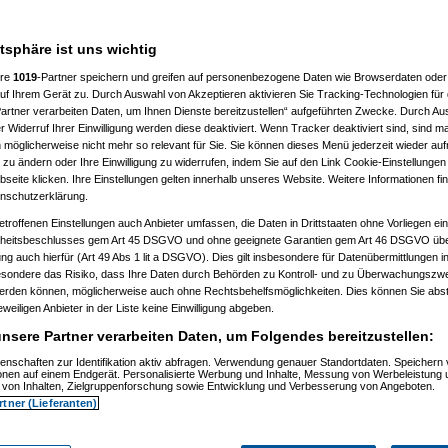
m letzten Drücker warten und
atsphäre ist uns wichtig
 berücksichtigt, auch wenn der
/die Fotograf/in dazu werden
ere
1019
-Partner speichern und greifen auf personenbezogene Daten wie Browserdaten oder 
f Ihrem Gerät zu. Durch Auswahl von Akzeptieren aktivieren Sie Tracking-Technologien für d
er gh-Fotochallenge das Interesse
artner verarbeiten Daten, um Ihnen Dienste bereitzustellen“ aufgeführten Zwecke. Durch Aus
konnten.
 Widerruf Ihrer Einwilligung werden diese deaktiviert. Wenn Tracker deaktiviert sind, sind m
 möglicherweise nicht mehr so relevant für Sie. Sie können dieses Menü jederzeit wieder auf
 zu ändern oder Ihre Einwilligung zu widerrufen, indem Sie auf den Link Cookie-Einstellunge
eite klicken. Ihre Einstellungen gelten innerhalb unseres Website. Weitere Informationen fin
nschutzerklärung.
etroffenen Einstellungen auch Anbieter umfassen, die Daten in Drittstaaten ohne Vorliegen ei
itsbeschlusses gem Art 45 DSGVO und ohne geeignete Garantien gem Art 46 DSGVO übermi
gung auch hierfür (Art 49 Abs 1 lit a DSGVO). Dies gilt insbesondere für Datenübermittlungen i
esondere das Risiko, dass Ihre Daten durch Behörden zu Kontroll- und zu Überwachungsz
werden können, möglicherweise auch ohne Rechtsbehelfsmöglichkeiten. Dies können Sie abst
eweiligen Anbieter in der Liste keine Einwilligung abgeben.
nsere Partner verarbeiten Daten, um Folgendes bereitzustellen:
enschaften zur Identifikation aktiv abfragen. Verwendung genauer Standortdaten. Speichern 
ionen auf einem Endgerät. Personalisierte Werbung und Inhalte, Messung von Werbeleistung 
von Inhalten, Zielgruppenforschung sowie Entwicklung und Verbesserung von Angeboten.
rtner (Lieferanten)