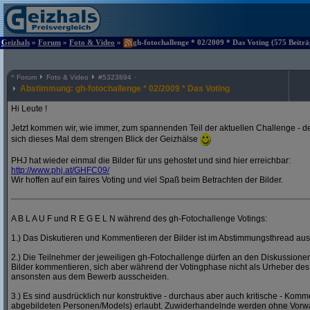
Geizhals
»
Forum
»
Foto & Video
»
gh-fotochallenge * 02/2009 * Das Voting (575 Beiträ
^
Forum
Foto & Video
#
5323894
Abstimmung: gh-fotochallenge * 02/2009 * Das Voting
Hi Leute !
Jetzt kommen wir, wie immer, zum spannenden Teil der aktuellen Challenge - de
sich dieses Mal dem strengen Blick der Geizhälse
PHJ hat wieder einmal die Bilder für uns gehostet und sind hier erreichbar:
http:/
/
www.phj.at/
GHFC09/
Wir hoffen auf ein faires Voting und viel Spaß beim Betrachten der Bilder.
A B L A U F und R E G E L N während des gh-Fotochallenge Votings:
1.) Das Diskutieren und Kommentieren der Bilder ist im Abstimmungsthread ausd
2.) Die Teilnehmer der jeweiligen gh-Fotochallenge dürfen an den Diskussion
Bilder kommentieren, sich aber während der Votingphase nicht als Urheber des
ansonsten aus dem Bewerb ausscheiden.
3.) Es sind ausdrücklich nur konstruktive - durchaus aber auch kritische - Komm
abgebildeten Personen/Models) erlaubt. Zuwiderhandelnde werden ohne Vor