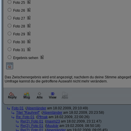
Foto 25
Foto 26
Foto 27
Foto 28
Foto 29
Foto 30
Foto 31
Ergebnis sehen
Das Zwischenergebnis wird erst angezeigt, nachdem du deine Stimme abgegebe
Umfrage kannst du die getroffene Auswahl nicht mehr verändern.
Foto 01
(
Alpenländer
am 18.02.2009, 20:10:49)
Titel "Rauhreif"
(
Alpenländer
am 18.02.2009, 20:23:58)
Re: Foto 01
(
Pfrnak
am 18.02.2009, 22:00:26)
Re(2): Foto 01
(
maxm23
am 18.02.2009, 23:11:47)
Re(2): Foto 01
(
Muubär
am 19.02.2009, 08:50:18)
Re(2): Foto 01
(
Alpenländer
am 19.02.2009, 09:05:45)