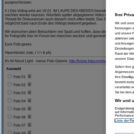
ausgeschlossen.
4.) Das Voting wird am 16.01. IM LAUFE DES ABENDS beendet, also nicht bis a
Ihre Priv
nachher wieder raunzen. Allenfalls später abgegebene Votes werden nicht mehr
Thread für Diskussionen auch danach noch offen bleibt. Das Siegerbild und der
möglichst bald nach Ende des Votings bekannt gegeben.
Wir und uns
Kennungen au
Wir wünschen allen Betrachtern viel Spaß und hoffen, dass die Teilnehmer dies
und unsere P
für Fotografie hier im Forum bei manchen wecken und generell weiter beleben 
ablehnen oder
und Anzeigen
Eure Foto geeks
Einstellungen
Alpenländer, iraki, r´n´r & phj
Rand der Webs
unserer Date
It's All About Light - meine Foto-Galerie:
http:/
/
home.fotocommunity.de/
miro.nik
Sofern Ihre g
Auswahl
Angemessenhe
Foto 01
Ihre Einwilli
besteht insb
Foto 02
verarbeitet 
Sie bei dem j
Foto 03
Wir und u
Foto 04
Endgeräteeig
Foto 05
auf Informat
Performance 
Foto 06
Liste der Pa
Foto 07
Foto 08