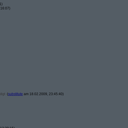
1)
:16:07)
tigt
(
substitute
am 18.02.2009, 23:45:40)