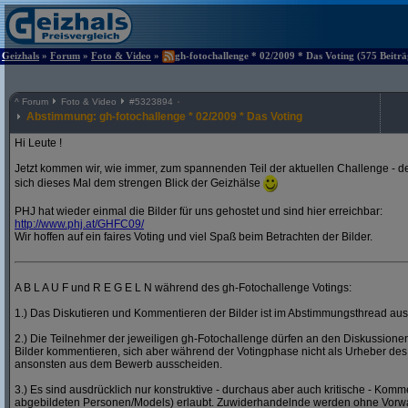
Geizhals
»
Forum
»
Foto & Video
»
gh-fotochallenge * 02/2009 * Das Voting (575 Beiträ
^
Forum
Foto & Video
#
5323894
Abstimmung: gh-fotochallenge * 02/2009 * Das Voting
Hi Leute !
Jetzt kommen wir, wie immer, zum spannenden Teil der aktuellen Challenge - de
sich dieses Mal dem strengen Blick der Geizhälse
PHJ hat wieder einmal die Bilder für uns gehostet und sind hier erreichbar:
http:/
/
www.phj.at/
GHFC09/
Wir hoffen auf ein faires Voting und viel Spaß beim Betrachten der Bilder.
A B L A U F und R E G E L N während des gh-Fotochallenge Votings:
1.) Das Diskutieren und Kommentieren der Bilder ist im Abstimmungsthread ausd
2.) Die Teilnehmer der jeweiligen gh-Fotochallenge dürfen an den Diskussion
Bilder kommentieren, sich aber während der Votingphase nicht als Urheber des
ansonsten aus dem Bewerb ausscheiden.
3.) Es sind ausdrücklich nur konstruktive - durchaus aber auch kritische - Komm
abgebildeten Personen/Models) erlaubt. Zuwiderhandelnde werden ohne Vor