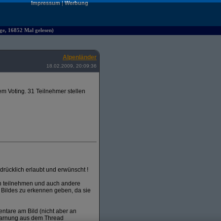
Impressum
|
Werbung
ge, 16852 Mal gelesen)
Alpenländer
18.02.2009, 20:09:36
m Voting. 31 Teilnehmer stellen
rücklich erlaubt und erwünscht !
en teilnehmen und auch andere
 Bildes zu erkennen geben, da sie
entare am Bild (nicht aber an
warnung aus dem Thread