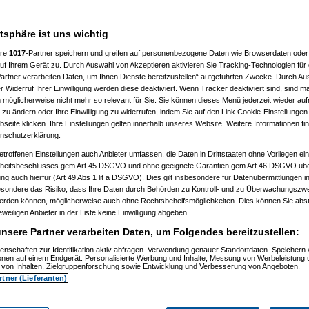
m letzten Drücker warten und
atsphäre ist uns wichtig
 berücksichtigt, auch wenn der
/die Fotograf/in dazu werden
ere
1017
-Partner speichern und greifen auf personenbezogene Daten wie Browserdaten oder 
f Ihrem Gerät zu. Durch Auswahl von Akzeptieren aktivieren Sie Tracking-Technologien für d
er gh-Fotochallenge das Interesse
artner verarbeiten Daten, um Ihnen Dienste bereitzustellen“ aufgeführten Zwecke. Durch Aus
konnten.
 Widerruf Ihrer Einwilligung werden diese deaktiviert. Wenn Tracker deaktiviert sind, sind m
 möglicherweise nicht mehr so relevant für Sie. Sie können dieses Menü jederzeit wieder auf
 zu ändern oder Ihre Einwilligung zu widerrufen, indem Sie auf den Link Cookie-Einstellunge
eite klicken. Ihre Einstellungen gelten innerhalb unseres Website. Weitere Informationen fin
nschutzerklärung.
etroffenen Einstellungen auch Anbieter umfassen, die Daten in Drittstaaten ohne Vorliegen ei
itsbeschlusses gem Art 45 DSGVO und ohne geeignete Garantien gem Art 46 DSGVO übermi
gung auch hierfür (Art 49 Abs 1 lit a DSGVO). Dies gilt insbesondere für Datenübermittlungen i
esondere das Risiko, dass Ihre Daten durch Behörden zu Kontroll- und zu Überwachungsz
werden können, möglicherweise auch ohne Rechtsbehelfsmöglichkeiten. Dies können Sie abst
eweiligen Anbieter in der Liste keine Einwilligung abgeben.
nsere Partner verarbeiten Daten, um Folgendes bereitzustellen:
enschaften zur Identifikation aktiv abfragen. Verwendung genauer Standortdaten. Speichern 
ionen auf einem Endgerät. Personalisierte Werbung und Inhalte, Messung von Werbeleistung 
von Inhalten, Zielgruppenforschung sowie Entwicklung und Verbesserung von Angeboten.
rtner (Lieferanten)