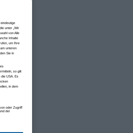
eindeutige
ie unter „Wir
wahl von Alle
anche Inhalte
rufen, um Ihre
n am unteren
den Sie in
nes
tteln, so gilt
n die USA. Es
wecken
ellen, in dem
von oder Zugriff
und der