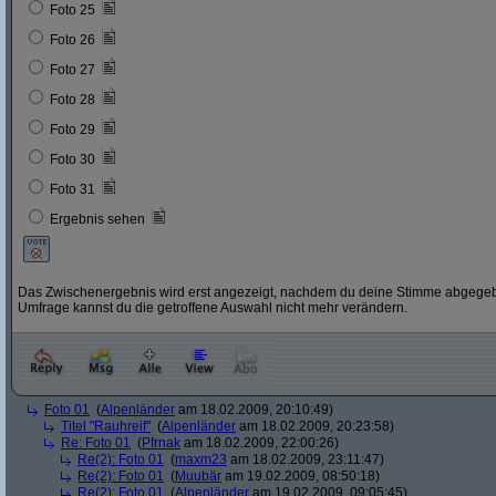
Foto 25
Foto 26
Foto 27
Foto 28
Foto 29
Foto 30
Foto 31
Ergebnis sehen
Das Zwischenergebnis wird erst angezeigt, nachdem du deine Stimme abgegebe
Umfrage kannst du die getroffene Auswahl nicht mehr verändern.
Foto 01
(
Alpenländer
am 18.02.2009, 20:10:49)
Titel "Rauhreif"
(
Alpenländer
am 18.02.2009, 20:23:58)
Re: Foto 01
(
Pfrnak
am 18.02.2009, 22:00:26)
Re(2): Foto 01
(
maxm23
am 18.02.2009, 23:11:47)
Re(2): Foto 01
(
Muubär
am 19.02.2009, 08:50:18)
Re(2): Foto 01
(
Alpenländer
am 19.02.2009, 09:05:45)