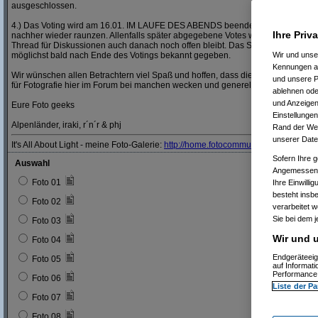
ausgeschlossen.
4.) Das Voting wird am 16.01. IM LAUFE DES ABENDS beendet, also nicht bis a
Ihre Priv
nachher wieder raunzen. Allenfalls später abgegebene Votes werden nicht mehr
Thread für Diskussionen auch danach noch offen bleibt. Das Siegerbild und der
möglichst bald nach Ende des Votings bekannt gegeben.
Wir und uns
Kennungen au
Wir wünschen allen Betrachtern viel Spaß und hoffen, dass die Teilnehmer dies
und unsere P
für Fotografie hier im Forum bei manchen wecken und generell weiter beleben 
ablehnen oder
und Anzeigen
Eure Foto geeks
Einstellungen
Alpenländer, iraki, r´n´r & phj
Rand der Webs
unserer Date
It's All About Light - meine Foto-Galerie:
http:/
/
home.fotocommunity.de/
miro.nik
Sofern Ihre g
Auswahl
Angemessenhe
Foto 01
Ihre Einwilli
besteht insb
Foto 02
verarbeitet 
Sie bei dem j
Foto 03
Wir und u
Foto 04
Endgeräteeig
Foto 05
auf Informat
Performance 
Foto 06
Liste der Pa
Foto 07
Foto 08