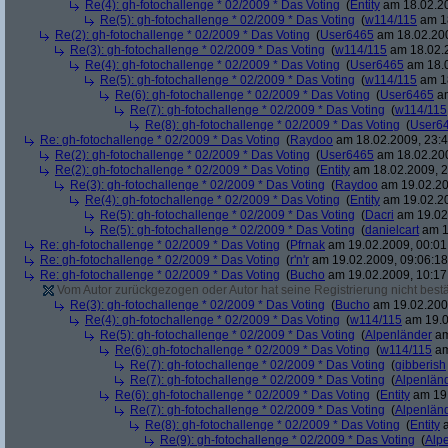
Re(4): gh-fotochallenge * 02/2009 * Das Voting
(
Entity
am 18.02.20
Re(5): gh-fotochallenge * 02/2009 * Das Voting
(
w114/115
am 18
Re(2): gh-fotochallenge * 02/2009 * Das Voting
(
User6465
am 18.02.200
Re(3): gh-fotochallenge * 02/2009 * Das Voting
(
w114/115
am 18.02.2
Re(4): gh-fotochallenge * 02/2009 * Das Voting
(
User6465
am 18.0
Re(5): gh-fotochallenge * 02/2009 * Das Voting
(
w114/115
am 18
Re(6): gh-fotochallenge * 02/2009 * Das Voting
(
User6465
am
Re(7): gh-fotochallenge * 02/2009 * Das Voting
(
w114/115
Re(8): gh-fotochallenge * 02/2009 * Das Voting
(
User6
Re: gh-fotochallenge * 02/2009 * Das Voting
(
Raydoo
am 18.02.2009, 23:4
Re(2): gh-fotochallenge * 02/2009 * Das Voting
(
User6465
am 18.02.200
Re(2): gh-fotochallenge * 02/2009 * Das Voting
(
Entity
am 18.02.2009, 2
Re(3): gh-fotochallenge * 02/2009 * Das Voting
(
Raydoo
am 19.02.20
Re(4): gh-fotochallenge * 02/2009 * Das Voting
(
Entity
am 19.02.20
Re(5): gh-fotochallenge * 02/2009 * Das Voting
(
Dacri
am 19.02.
Re(5): gh-fotochallenge * 02/2009 * Das Voting
(
danielcart
am 1
Re: gh-fotochallenge * 02/2009 * Das Voting
(
Pfrnak
am 19.02.2009, 00:01
Re: gh-fotochallenge * 02/2009 * Das Voting
(
r'n'r
am 19.02.2009, 09:06:18
Re: gh-fotochallenge * 02/2009 * Das Voting
(
Bucho
am 19.02.2009, 10:17
Vom Autor zurückgezogen oder Autor hat seine Registrierung nicht bestä
Re(3): gh-fotochallenge * 02/2009 * Das Voting
(
Bucho
am 19.02.2009
Re(4): gh-fotochallenge * 02/2009 * Das Voting
(
w114/115
am 19.0
Re(5): gh-fotochallenge * 02/2009 * Das Voting
(
Alpenländer
am
Re(6): gh-fotochallenge * 02/2009 * Das Voting
(
w114/115
am
Re(7): gh-fotochallenge * 02/2009 * Das Voting
(
gibberish
Re(7): gh-fotochallenge * 02/2009 * Das Voting
(
Alpenlän
Re(6): gh-fotochallenge * 02/2009 * Das Voting
(
Entity
am 19.
Re(7): gh-fotochallenge * 02/2009 * Das Voting
(
Alpenlän
Re(8): gh-fotochallenge * 02/2009 * Das Voting
(
Entity
a
Re(9): gh-fotochallenge * 02/2009 * Das Voting
(
Alp