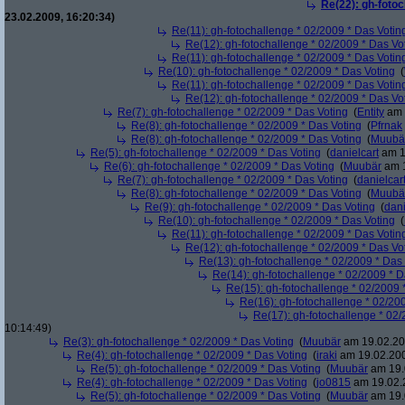
Re(22): gh-fotoc
23.02.2009, 16:20:34)
Re(11): gh-fotochallenge * 02/2009 * Das Votin
Re(12): gh-fotochallenge * 02/2009 * Das Vo
Re(11): gh-fotochallenge * 02/2009 * Das Votin
Re(10): gh-fotochallenge * 02/2009 * Das Voting
(
Re(11): gh-fotochallenge * 02/2009 * Das Votin
Re(12): gh-fotochallenge * 02/2009 * Das Vo
Re(7): gh-fotochallenge * 02/2009 * Das Voting
(
Entity
am 
Re(8): gh-fotochallenge * 02/2009 * Das Voting
(
Pfrnak
Re(8): gh-fotochallenge * 02/2009 * Das Voting
(
Muubä
Re(5): gh-fotochallenge * 02/2009 * Das Voting
(
danielcart
am 1
Re(6): gh-fotochallenge * 02/2009 * Das Voting
(
Muubär
am 1
Re(7): gh-fotochallenge * 02/2009 * Das Voting
(
danielcar
Re(8): gh-fotochallenge * 02/2009 * Das Voting
(
Muubä
Re(9): gh-fotochallenge * 02/2009 * Das Voting
(
dani
Re(10): gh-fotochallenge * 02/2009 * Das Voting
(
Re(11): gh-fotochallenge * 02/2009 * Das Votin
Re(12): gh-fotochallenge * 02/2009 * Das Vo
Re(13): gh-fotochallenge * 02/2009 * Das
Re(14): gh-fotochallenge * 02/2009 * D
Re(15): gh-fotochallenge * 02/2009 
Re(16): gh-fotochallenge * 02/20
Re(17): gh-fotochallenge * 02/
10:14:49)
Re(3): gh-fotochallenge * 02/2009 * Das Voting
(
Muubär
am 19.02.20
Re(4): gh-fotochallenge * 02/2009 * Das Voting
(
iraki
am 19.02.200
Re(5): gh-fotochallenge * 02/2009 * Das Voting
(
Muubär
am 19.
Re(4): gh-fotochallenge * 02/2009 * Das Voting
(
jo0815
am 19.02.2
Re(5): gh-fotochallenge * 02/2009 * Das Voting
(
Muubär
am 19.