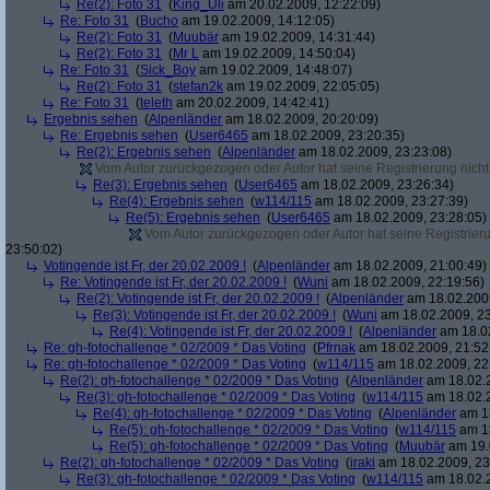
Re(2): Foto 31
(
King_Uli
am 20.02.2009, 12:22:09)
Re: Foto 31
(
Bucho
am 19.02.2009, 14:12:05)
Re(2): Foto 31
(
Muubär
am 19.02.2009, 14:31:44)
Re(2): Foto 31
(
Mr L
am 19.02.2009, 14:50:04)
Re: Foto 31
(
Sick_Boy
am 19.02.2009, 14:48:07)
Re(2): Foto 31
(
stefan2k
am 19.02.2009, 22:05:05)
Re: Foto 31
(
teleth
am 20.02.2009, 14:42:41)
Ergebnis sehen
(
Alpenländer
am 18.02.2009, 20:20:09)
Re: Ergebnis sehen
(
User6465
am 18.02.2009, 23:20:35)
Re(2): Ergebnis sehen
(
Alpenländer
am 18.02.2009, 23:23:08)
Vom Autor zurückgezogen oder Autor hat seine Registrierung nicht 
Re(3): Ergebnis sehen
(
User6465
am 18.02.2009, 23:26:34)
Re(4): Ergebnis sehen
(
w114/115
am 18.02.2009, 23:27:39)
Re(5): Ergebnis sehen
(
User6465
am 18.02.2009, 23:28:05)
Vom Autor zurückgezogen oder Autor hat seine Registrierun
23:50:02)
Votingende ist Fr, der 20.02.2009 !
(
Alpenländer
am 18.02.2009, 21:00:49)
Re: Votingende ist Fr, der 20.02.2009 !
(
Wuni
am 18.02.2009, 22:19:56)
Re(2): Votingende ist Fr, der 20.02.2009 !
(
Alpenländer
am 18.02.2009
Re(3): Votingende ist Fr, der 20.02.2009 !
(
Wuni
am 18.02.2009, 23
Re(4): Votingende ist Fr, der 20.02.2009 !
(
Alpenländer
am 18.02
Re: gh-fotochallenge * 02/2009 * Das Voting
(
Pfrnak
am 18.02.2009, 21:52
Re: gh-fotochallenge * 02/2009 * Das Voting
(
w114/115
am 18.02.2009, 22
Re(2): gh-fotochallenge * 02/2009 * Das Voting
(
Alpenländer
am 18.02.2
Re(3): gh-fotochallenge * 02/2009 * Das Voting
(
w114/115
am 18.02.2
Re(4): gh-fotochallenge * 02/2009 * Das Voting
(
Alpenländer
am 18
Re(5): gh-fotochallenge * 02/2009 * Das Voting
(
w114/115
am 18
Re(5): gh-fotochallenge * 02/2009 * Das Voting
(
Muubär
am 19.
Re(2): gh-fotochallenge * 02/2009 * Das Voting
(
iraki
am 18.02.2009, 23
Re(3): gh-fotochallenge * 02/2009 * Das Voting
(
w114/115
am 18.02.2