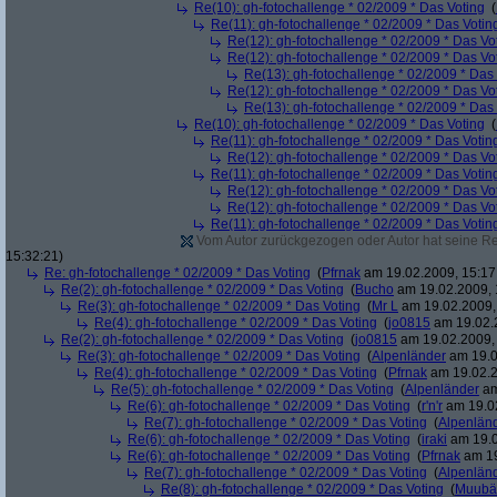
Re(10): gh-fotochallenge * 02/2009 * Das Voting
(
Re(11): gh-fotochallenge * 02/2009 * Das Votin
Re(12): gh-fotochallenge * 02/2009 * Das Vo
Re(12): gh-fotochallenge * 02/2009 * Das Vo
Re(13): gh-fotochallenge * 02/2009 * Das
Re(12): gh-fotochallenge * 02/2009 * Das Vo
Re(13): gh-fotochallenge * 02/2009 * Das
Re(10): gh-fotochallenge * 02/2009 * Das Voting
(
Re(11): gh-fotochallenge * 02/2009 * Das Votin
Re(12): gh-fotochallenge * 02/2009 * Das Vo
Re(11): gh-fotochallenge * 02/2009 * Das Votin
Re(12): gh-fotochallenge * 02/2009 * Das Vo
Re(12): gh-fotochallenge * 02/2009 * Das Vo
Re(11): gh-fotochallenge * 02/2009 * Das Votin
Vom Autor zurückgezogen oder Autor hat seine Regi
15:32:21)
Re: gh-fotochallenge * 02/2009 * Das Voting
(
Pfrnak
am 19.02.2009, 15:17
Re(2): gh-fotochallenge * 02/2009 * Das Voting
(
Bucho
am 19.02.2009, 
Re(3): gh-fotochallenge * 02/2009 * Das Voting
(
Mr L
am 19.02.2009,
Re(4): gh-fotochallenge * 02/2009 * Das Voting
(
jo0815
am 19.02.2
Re(2): gh-fotochallenge * 02/2009 * Das Voting
(
jo0815
am 19.02.2009, 
Re(3): gh-fotochallenge * 02/2009 * Das Voting
(
Alpenländer
am 19.0
Re(4): gh-fotochallenge * 02/2009 * Das Voting
(
Pfrnak
am 19.02.2
Re(5): gh-fotochallenge * 02/2009 * Das Voting
(
Alpenländer
am
Re(6): gh-fotochallenge * 02/2009 * Das Voting
(
r'n'r
am 19.02
Re(7): gh-fotochallenge * 02/2009 * Das Voting
(
Alpenlän
Re(6): gh-fotochallenge * 02/2009 * Das Voting
(
iraki
am 19.0
Re(6): gh-fotochallenge * 02/2009 * Das Voting
(
Pfrnak
am 19
Re(7): gh-fotochallenge * 02/2009 * Das Voting
(
Alpenlän
Re(8): gh-fotochallenge * 02/2009 * Das Voting
(
Muubä