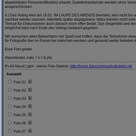
abgebildeten Personen/Models) erlaubt. Zuwiderhandelnde werden ohne Vor
ausgeschlossen.
4.) Das Voting wird am 16.01. IM LAUFE DES ABENDS beendet, also nicht bis a
nachher wieder raunzen. Allenfalls später abgegebene Votes werden nicht mehr
Thread für Diskussionen auch danach noch offen bleibt. Das Siegerbild und der
möglichst bald nach Ende des Votings bekannt gegeben.
Wir wünschen allen Betrachtern viel Spaß und hoffen, dass die Teilnehmer dies
für Fotografie hier im Forum bei manchen wecken und generell weiter beleben 
Eure Foto geeks
Alpenländer, iraki, r´n´r & phj
It's All About Light - meine Foto-Galerie:
http:/
/
home.fotocommunity.de/
miro.nik
Auswahl
Foto 01
Foto 02
Foto 03
Foto 04
Foto 05
Foto 06
Foto 07