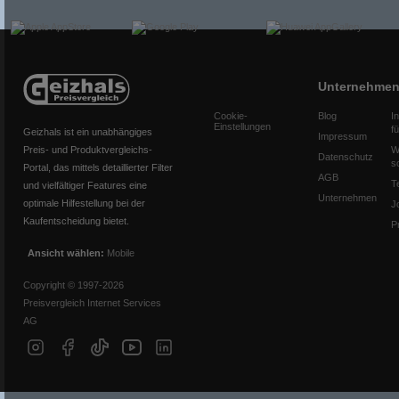
Unternehme
Cookie-
Blog
I
Einstellungen
f
Geizhals ist ein unabhängiges
Impressum
Preis- und Produktvergleichs-
W
Datenschutz
s
Portal, das mittels detaillierter Filter
AGB
T
und vielfältiger Features eine
Unternehmen
optimale Hilfestellung bei der
J
Kaufentscheidung bietet.
P
Ansicht wählen:
Mobile
Copyright © 1997-2026
Preisvergleich Internet Services
AG