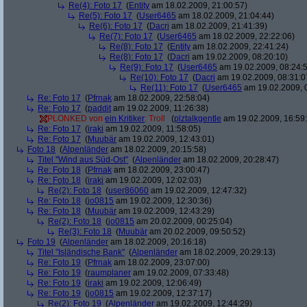
Re(4): Foto 17
(
Entity
am 18.02.2009, 21:00:57)
Re(5): Foto 17
(
User6465
am 18.02.2009, 21:04:44)
Re(6): Foto 17
(
Dacri
am 18.02.2009, 21:41:39)
Re(7): Foto 17
(
User6465
am 18.02.2009, 22:22:06)
Re(8): Foto 17
(
Entity
am 18.02.2009, 22:41:24)
Re(8): Foto 17
(
Dacri
am 19.02.2009, 08:20:10)
Re(9): Foto 17
(
User6465
am 19.02.2009, 08:24:
Re(10): Foto 17
(
Dacri
am 19.02.2009, 08:31:0
Re(11): Foto 17
(
User6465
am 19.02.2009, 
Re: Foto 17
(
Pfrnak
am 18.02.2009, 22:58:04)
Re: Foto 17
(
paddit
am 19.02.2009, 11:26:38)
PLONKED von
ein Kritiker
: Troll
(
plztalkgentle
am 19.02.2009, 16:59
Re: Foto 17
(
iraki
am 19.02.2009, 11:58:05)
Re: Foto 17
(
Muubär
am 19.02.2009, 12:43:01)
Foto 18
(
Alpenländer
am 18.02.2009, 20:15:58)
Titel "Wind aus Süd-Ost"
(
Alpenländer
am 18.02.2009, 20:28:47)
Re: Foto 18
(
Pfrnak
am 18.02.2009, 23:00:47)
Re: Foto 18
(
iraki
am 19.02.2009, 12:02:03)
Re(2): Foto 18
(
user86060
am 19.02.2009, 12:47:32)
Re: Foto 18
(
jo0815
am 19.02.2009, 12:30:36)
Re: Foto 18
(
Muubär
am 19.02.2009, 12:43:29)
Re(2): Foto 18
(
jo0815
am 20.02.2009, 00:25:04)
Re(3): Foto 18
(
Muubär
am 20.02.2009, 09:50:52)
Foto 19
(
Alpenländer
am 18.02.2009, 20:16:18)
Titel "Isländische Bank"
(
Alpenländer
am 18.02.2009, 20:29:13)
Re: Foto 19
(
Pfrnak
am 18.02.2009, 23:07:00)
Re: Foto 19
(
raumplaner
am 19.02.2009, 07:33:48)
Re: Foto 19
(
iraki
am 19.02.2009, 12:06:49)
Re: Foto 19
(
jo0815
am 19.02.2009, 12:37:17)
Re(2): Foto 19
(
Alpenländer
am 19.02.2009, 12:44:29)