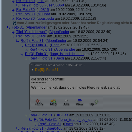
Re: Foto 30
(
iraki
am 19.02.2009, 12:41:40)
Re(2): Foto 30
(
user86060
am 19.02.2009, 13:04:36)
Re: Foto 30
(
jo0815
am 19.02.2009, 12:51:24)
Re: Foto 30
(
Muubär
am 19.02.2009, 13:01:29)
Re: Foto 30
(
goaspeda
am 19.02.2009, 13:12:18)
Vom Autor zurückgezogen oder Autor hat seine Registrierung nicht b
Foto 31
(
Alpenländer
am 18.02.2009, 20:19:43)
Titel "Cold shower"
(
Alpenländer
am 18.02.2009, 20:32:49)
Re: Foto 31
(
Dacri
am 18.02.2009, 20:53:25)
Re(2): Foto 31
(
Alpenländer
am 18.02.2009, 20:54:24)
Re(3): Foto 31
(
Dacri
am 18.02.2009, 20:55:53)
Re(4): Foto 31
(
Alpenländer
am 18.02.2009, 20:57:36)
Re(3): Foto 31
(
long_island_ice_tea
am 18.02.2009, 21:55:45)
Re(4): Foto 31
(
Dacri
am 18.02.2009, 21:57:44)
^
Forum
Foto & Video
#
5324135
Re(5): Foto 31
die sind echt echt!!!!!!
**********
Wenn du merkst, dass du ein totes Pferd reitest, steig ab.
Re(4): Foto 31
(
DrBlues
am 19.02.2009, 10:50:03)
Re(5): Foto 31
(
long_island_ice_tea
am 19.02.2009, 11:00:5
Re(6): Foto 31
(
Dacri
am 19.02.2009, 11:45:40)
Re(2): Foto 31
(
User6465
am 18.02.2009, 21:08:12)