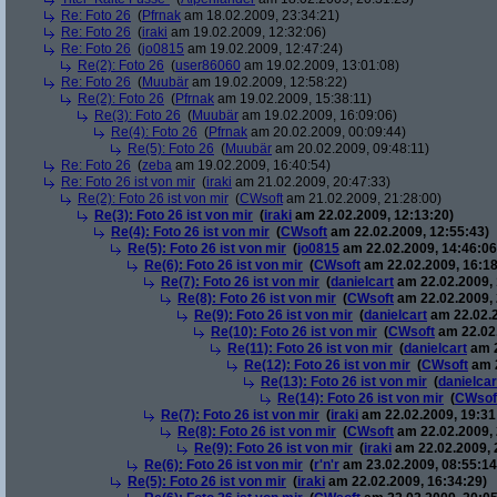
Re: Foto 26
(
Pfrnak
am 18.02.2009, 23:34:21)
Re: Foto 26
(
iraki
am 19.02.2009, 12:32:06)
Re: Foto 26
(
jo0815
am 19.02.2009, 12:47:24)
Re(2): Foto 26
(
user86060
am 19.02.2009, 13:01:08)
Re: Foto 26
(
Muubär
am 19.02.2009, 12:58:22)
Re(2): Foto 26
(
Pfrnak
am 19.02.2009, 15:38:11)
Re(3): Foto 26
(
Muubär
am 19.02.2009, 16:09:06)
Re(4): Foto 26
(
Pfrnak
am 20.02.2009, 00:09:44)
Re(5): Foto 26
(
Muubär
am 20.02.2009, 09:48:11)
Re: Foto 26
(
zeba
am 19.02.2009, 16:40:54)
Re: Foto 26 ist von mir
(
iraki
am 21.02.2009, 20:47:33)
Re(2): Foto 26 ist von mir
(
CWsoft
am 21.02.2009, 21:28:00)
Re(3): Foto 26 ist von mir
(
iraki
am 22.02.2009, 12:13:20)
Re(4): Foto 26 ist von mir
(
CWsoft
am 22.02.2009, 12:55:43)
Re(5): Foto 26 ist von mir
(
jo0815
am 22.02.2009, 14:46:06
Re(6): Foto 26 ist von mir
(
CWsoft
am 22.02.2009, 16:18
Re(7): Foto 26 ist von mir
(
danielcart
am 22.02.2009, 
Re(8): Foto 26 ist von mir
(
CWsoft
am 22.02.2009, 
Re(9): Foto 26 ist von mir
(
danielcart
am 22.02.2
Re(10): Foto 26 ist von mir
(
CWsoft
am 22.02.
Re(11): Foto 26 ist von mir
(
danielcart
am 2
Re(12): Foto 26 ist von mir
(
CWsoft
am 2
Re(13): Foto 26 ist von mir
(
danielcar
Re(14): Foto 26 ist von mir
(
CWsof
Re(7): Foto 26 ist von mir
(
iraki
am 22.02.2009, 19:31
Re(8): Foto 26 ist von mir
(
CWsoft
am 22.02.2009, 
Re(9): Foto 26 ist von mir
(
iraki
am 22.02.2009, 
Re(6): Foto 26 ist von mir
(
r'n'r
am 23.02.2009, 08:55:14
Re(5): Foto 26 ist von mir
(
iraki
am 22.02.2009, 16:34:29)