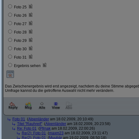
Foto 25
Foto 26
Foto 27
Foto 28
Foto 29
Foto 30
Foto 31
Ergebnis sehen
Das Zwischenergebnis wird erst angezeigt, nachdem du deine Stimme abgegebe
Umfrage kannst du die getroffene Auswahl nicht mehr verändern.
Foto 01
(
Alpenländer
am 18.02.2009, 20:10:49)
Titel "Rauhreif"
(
Alpenländer
am 18.02.2009, 20:23:58)
Re: Foto 01
(
Pfrnak
am 18.02.2009, 22:00:26)
Re(2): Foto 01
(
maxm23
am 18.02.2009, 23:11:47)
Re(2): Foto 01
(
Muubär
am 19.02.2009, 08:50:18)