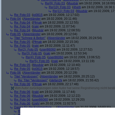
Re(9): Foto 03
(
Muubär
am 19.02.2009, 16:16:00)
Re(10): Foto 03
(
4helli
am 19.02.2009, 16:36:1
Re(11): Foto 03
(
Muubär
am 19.02.2009, 17
Re: Foto 03
(
jo0815
am 19.02.2009, 12:17:02)
Foto 04
(
Alpenländer
am 18.02.2009, 20:11:46)
Re: Foto 04
(
Pfrnak
am 18.02.2009, 22:12:55)
Re: Foto 04
(
iraki
am 19.02.2009, 11:07:54)
Re: Foto 04
(
Muubär
am 19.02.2009, 12:08:55)
Foto 05
(
Alpenländer
am 18.02.2009, 20:12:04)
Titel "Schnee & Beton"
(
Alpenländer
am 18.02.2009, 20:24:54)
Re: Foto 05
(
Pfrnak
am 18.02.2009, 22:15:34)
Re: Foto 05
(
iraki
am 19.02.2009, 11:11:47)
Re(2): Foto 05
(
user86060
am 19.02.2009, 12:27:52)
Re(3): Foto 05
(
iraki
am 19.02.2009, 12:53:34)
Re(4): Foto 05
(
user86060
am 19.02.2009, 13:06:52)
Re(5): Foto 05
(
iraki
am 19.02.2009, 13:11:19)
Re: Foto 05
(
Muubär
am 19.02.2009, 12:10:40)
Re: Foto 05
(
jo0815
am 19.02.2009, 12:18:57)
Foto 06
(
Alpenländer
am 18.02.2009, 20:12:29)
Titel "Verstossen"
(
Alpenländer
am 18.02.2009, 20:25:12)
Re: Titel "Verstossen"
(
stefan2k
am 18.02.2009, 21:55:42)
Re: Foto 06
(
Pfrnak
am 18.02.2009, 22:17:48)
Vom Autor zurückgezogen oder Autor hat seine Registrierung nicht bestä
Re: Foto 06
(
iraki
am 19.02.2009, 11:17:44)
Re: Foto 06
(
Muubär
am 19.02.2009, 12:12:22)
Re: Foto 06
(
user86060
am 19.02.2009, 12:29:20)
Re: Foto 06
(
Ugh!
am 20.02.2009, 11:02:57)
Danke für die Kommentare ...
(
Alpenländer
am 21.02.2009, 10:02:11)
Re: Danke für die Kommentare ...
(
r'n'r
am 21.02.2009, 10:11:32)