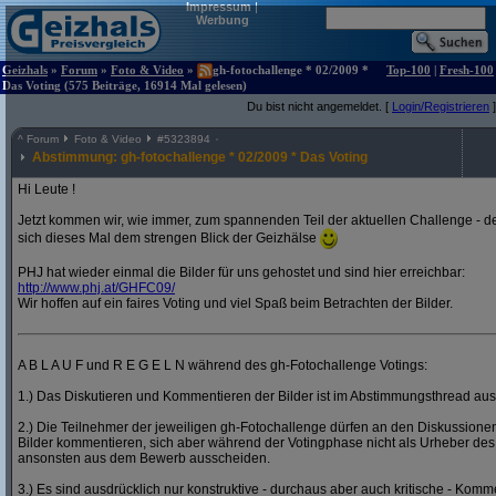
Impressum
|
Werbung
Geizhals
»
Forum
»
Foto & Video
»
gh-fotochallenge * 02/2009 *
Top-100
|
Fresh-100
Das Voting (575 Beiträge, 16914 Mal gelesen)
Du bist nicht angemeldet. [
Login/Registrieren
]
^
Forum
Foto & Video
#
5323894
Abstimmung: gh-fotochallenge * 02/2009 * Das Voting
Hi Leute !
Jetzt kommen wir, wie immer, zum spannenden Teil der aktuellen Challenge - de
sich dieses Mal dem strengen Blick der Geizhälse
PHJ hat wieder einmal die Bilder für uns gehostet und sind hier erreichbar:
http:/
/
www.phj.at/
GHFC09/
Wir hoffen auf ein faires Voting und viel Spaß beim Betrachten der Bilder.
A B L A U F und R E G E L N während des gh-Fotochallenge Votings:
1.) Das Diskutieren und Kommentieren der Bilder ist im Abstimmungsthread ausd
2.) Die Teilnehmer der jeweiligen gh-Fotochallenge dürfen an den Diskussion
Bilder kommentieren, sich aber während der Votingphase nicht als Urheber des
ansonsten aus dem Bewerb ausscheiden.
3.) Es sind ausdrücklich nur konstruktive - durchaus aber auch kritische - Komm