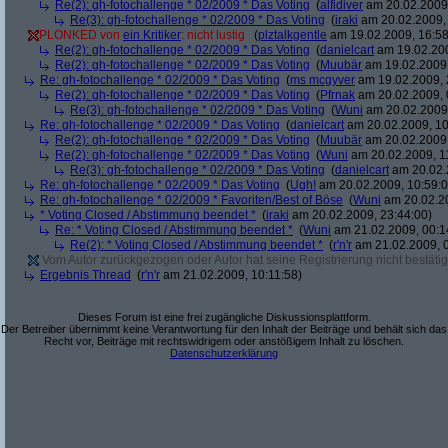
Re(2): gh-fotochallenge * 02/2009 * Das Voting
(
alfidiver
am 20.02.2009,
Re(3): gh-fotochallenge * 02/2009 * Das Voting
(
iraki
am 20.02.2009, 
PLONKED von
ein Kritiker
: nicht lustig
(
plztalkgentle
am 19.02.2009, 16:58
Re(2): gh-fotochallenge * 02/2009 * Das Voting
(
danielcart
am 19.02.200
Re(2): gh-fotochallenge * 02/2009 * Das Voting
(
Muubär
am 19.02.2009,
Re: gh-fotochallenge * 02/2009 * Das Voting
(
ms mcgyver
am 19.02.2009, 
Re(2): gh-fotochallenge * 02/2009 * Das Voting
(
Pfrnak
am 20.02.2009, 
Re(3): gh-fotochallenge * 02/2009 * Das Voting
(
Wuni
am 20.02.2009,
Re: gh-fotochallenge * 02/2009 * Das Voting
(
danielcart
am 20.02.2009, 10
Re(2): gh-fotochallenge * 02/2009 * Das Voting
(
Muubär
am 20.02.2009,
Re(2): gh-fotochallenge * 02/2009 * Das Voting
(
Wuni
am 20.02.2009, 1
Re(3): gh-fotochallenge * 02/2009 * Das Voting
(
danielcart
am 20.02.
Re: gh-fotochallenge * 02/2009 * Das Voting
(
Ugh!
am 20.02.2009, 10:59:0
Re: gh-fotochallenge * 02/2009 * Favoriten/Best of Böse
(
Wuni
am 20.02.20
* Voting Closed / Abstimmung beendet *
(
iraki
am 20.02.2009, 23:44:00)
Re: * Voting Closed / Abstimmung beendet *
(
Wuni
am 21.02.2009, 00:1
Re(2): * Voting Closed / Abstimmung beendet *
(
r'n'r
am 21.02.2009, 0
Vom Autor zurückgezogen oder Autor hat seine Registrierung nicht bestätig
Ergebnis Thread
(
r'n'r
am 21.02.2009, 10:11:58)
Dieses Forum ist eine frei zugängliche Diskussionsplattform.
Der Betreiber übernimmt keine Verantwortung für den Inhalt der Beiträge und behält sich das
Recht vor, Beiträge mit rechtswidrigem oder anstößigem Inhalt zu löschen.
Datenschutzerklärung