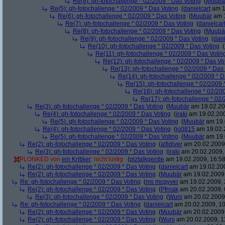
Re(8): gh-fotochallenge * 02/2009 * Das Voting
(
Muubä
Re(5): gh-fotochallenge * 02/2009 * Das Voting
(
danielcart
am 1
Re(6): gh-fotochallenge * 02/2009 * Das Voting
(
Muubär
am 1
Re(7): gh-fotochallenge * 02/2009 * Das Voting
(
danielcar
Re(8): gh-fotochallenge * 02/2009 * Das Voting
(
Muubä
Re(9): gh-fotochallenge * 02/2009 * Das Voting
(
dani
Re(10): gh-fotochallenge * 02/2009 * Das Voting
(
Re(11): gh-fotochallenge * 02/2009 * Das Votin
Re(12): gh-fotochallenge * 02/2009 * Das Vo
Re(13): gh-fotochallenge * 02/2009 * Das
Re(14): gh-fotochallenge * 02/2009 * D
Re(15): gh-fotochallenge * 02/2009 
Re(16): gh-fotochallenge * 02/20
Re(17): gh-fotochallenge * 02/
Re(3): gh-fotochallenge * 02/2009 * Das Voting
(
Muubär
am 19.02.20
Re(4): gh-fotochallenge * 02/2009 * Das Voting
(
iraki
am 19.02.200
Re(5): gh-fotochallenge * 02/2009 * Das Voting
(
Muubär
am 19.
Re(4): gh-fotochallenge * 02/2009 * Das Voting
(
jo0815
am 19.02.2
Re(5): gh-fotochallenge * 02/2009 * Das Voting
(
Muubär
am 19.
Re(2): gh-fotochallenge * 02/2009 * Das Voting
(
alfidiver
am 20.02.2009,
Re(3): gh-fotochallenge * 02/2009 * Das Voting
(
iraki
am 20.02.2009, 
PLONKED von
ein Kritiker
: nicht lustig
(
plztalkgentle
am 19.02.2009, 16:58
Re(2): gh-fotochallenge * 02/2009 * Das Voting
(
danielcart
am 19.02.200
Re(2): gh-fotochallenge * 02/2009 * Das Voting
(
Muubär
am 19.02.2009,
Re: gh-fotochallenge * 02/2009 * Das Voting
(
ms mcgyver
am 19.02.2009, 
Re(2): gh-fotochallenge * 02/2009 * Das Voting
(
Pfrnak
am 20.02.2009, 
Re(3): gh-fotochallenge * 02/2009 * Das Voting
(
Wuni
am 20.02.2009,
Re: gh-fotochallenge * 02/2009 * Das Voting
(
danielcart
am 20.02.2009, 10
Re(2): gh-fotochallenge * 02/2009 * Das Voting
(
Muubär
am 20.02.2009,
Re(2): gh-fotochallenge * 02/2009 * Das Voting
(
Wuni
am 20.02.2009, 1