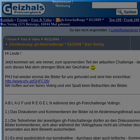
Impressum
|
Werbung
Geizhals
»
Forum
»
Foto & Video
»
gh-fotochallenge * 02/2009 *
Top-100
|
Fresh-100
Das Voting (575 Beiträge, 16844 Mal gelesen)
Du bist nicht angemeldet. [
Login/Registrieren
]
^
Forum
Foto & Video
#
5323894
Abstimmung: gh-fotochallenge * 02/2009 * Das Voting
Hi Leute !
Jetzt kommen wir, wie immer, zum spannenden Teil der aktuellen Challenge - de
sich dieses Mal dem strengen Blick der Geizhälse
PHJ hat wieder einmal die Bilder für uns gehostet und sind hier erreichbar:
http:/
/
www.phj.at/
GHFC09/
Wir hoffen auf ein faires Voting und viel Spaß beim Betrachten der Bilder.
A B L A U F und R E G E L N während des gh-Fotochallenge Votings:
1.) Das Diskutieren und Kommentieren der Bilder ist im Abstimmungsthread ausd
2.) Die Teilnehmer der jeweiligen gh-Fotochallenge dürfen an den Diskussion
Bilder kommentieren, sich aber während der Votingphase nicht als Urheber des
ansonsten aus dem Bewerb ausscheiden.
3.) Es sind ausdrücklich nur konstruktive - durchaus aber auch kritische - Komm