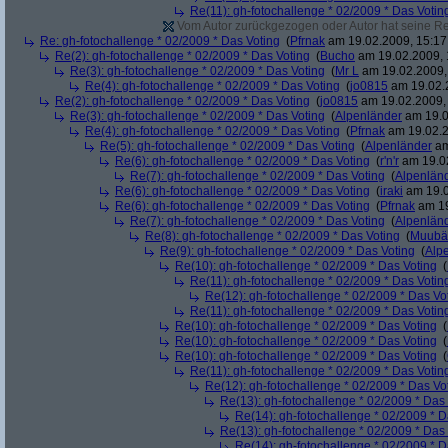
Re(11): gh-fotochallenge * 02/2009 * Das Votin
Vom Autor zurückgezogen oder Autor hat seine Regi
Re: gh-fotochallenge * 02/2009 * Das Voting
(
Pfrnak
am 19.02.2009, 15:17
Re(2): gh-fotochallenge * 02/2009 * Das Voting
(
Bucho
am 19.02.2009, 
Re(3): gh-fotochallenge * 02/2009 * Das Voting
(
Mr L
am 19.02.2009,
Re(4): gh-fotochallenge * 02/2009 * Das Voting
(
jo0815
am 19.02.2
Re(2): gh-fotochallenge * 02/2009 * Das Voting
(
jo0815
am 19.02.2009, 
Re(3): gh-fotochallenge * 02/2009 * Das Voting
(
Alpenländer
am 19.0
Re(4): gh-fotochallenge * 02/2009 * Das Voting
(
Pfrnak
am 19.02.2
Re(5): gh-fotochallenge * 02/2009 * Das Voting
(
Alpenländer
am
Re(6): gh-fotochallenge * 02/2009 * Das Voting
(
r'n'r
am 19.02
Re(7): gh-fotochallenge * 02/2009 * Das Voting
(
Alpenlän
Re(6): gh-fotochallenge * 02/2009 * Das Voting
(
iraki
am 19.0
Re(6): gh-fotochallenge * 02/2009 * Das Voting
(
Pfrnak
am 19
Re(7): gh-fotochallenge * 02/2009 * Das Voting
(
Alpenlän
Re(8): gh-fotochallenge * 02/2009 * Das Voting
(
Muubä
Re(9): gh-fotochallenge * 02/2009 * Das Voting
(
Alp
Re(10): gh-fotochallenge * 02/2009 * Das Voting
(
Re(11): gh-fotochallenge * 02/2009 * Das Votin
Re(12): gh-fotochallenge * 02/2009 * Das Vo
Re(11): gh-fotochallenge * 02/2009 * Das Votin
Re(10): gh-fotochallenge * 02/2009 * Das Voting
(
Re(10): gh-fotochallenge * 02/2009 * Das Voting
(
Re(10): gh-fotochallenge * 02/2009 * Das Voting
(
Re(11): gh-fotochallenge * 02/2009 * Das Votin
Re(12): gh-fotochallenge * 02/2009 * Das Vo
Re(13): gh-fotochallenge * 02/2009 * Das
Re(14): gh-fotochallenge * 02/2009 * D
Re(13): gh-fotochallenge * 02/2009 * Das
Re(14): gh-fotochallenge * 02/2009 * D