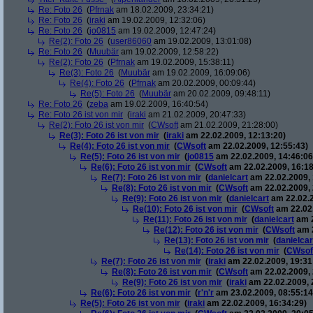
Re: Foto 26
(
Pfrnak
am 18.02.2009, 23:34:21)
Re: Foto 26
(
iraki
am 19.02.2009, 12:32:06)
Re: Foto 26
(
jo0815
am 19.02.2009, 12:47:24)
Re(2): Foto 26
(
user86060
am 19.02.2009, 13:01:08)
Re: Foto 26
(
Muubär
am 19.02.2009, 12:58:22)
Re(2): Foto 26
(
Pfrnak
am 19.02.2009, 15:38:11)
Re(3): Foto 26
(
Muubär
am 19.02.2009, 16:09:06)
Re(4): Foto 26
(
Pfrnak
am 20.02.2009, 00:09:44)
Re(5): Foto 26
(
Muubär
am 20.02.2009, 09:48:11)
Re: Foto 26
(
zeba
am 19.02.2009, 16:40:54)
Re: Foto 26 ist von mir
(
iraki
am 21.02.2009, 20:47:33)
Re(2): Foto 26 ist von mir
(
CWsoft
am 21.02.2009, 21:28:00)
Re(3): Foto 26 ist von mir
(
iraki
am 22.02.2009, 12:13:20)
Re(4): Foto 26 ist von mir
(
CWsoft
am 22.02.2009, 12:55:43)
Re(5): Foto 26 ist von mir
(
jo0815
am 22.02.2009, 14:46:06
Re(6): Foto 26 ist von mir
(
CWsoft
am 22.02.2009, 16:18
Re(7): Foto 26 ist von mir
(
danielcart
am 22.02.2009, 
Re(8): Foto 26 ist von mir
(
CWsoft
am 22.02.2009, 
Re(9): Foto 26 ist von mir
(
danielcart
am 22.02.2
Re(10): Foto 26 ist von mir
(
CWsoft
am 22.02.
Re(11): Foto 26 ist von mir
(
danielcart
am 2
Re(12): Foto 26 ist von mir
(
CWsoft
am 2
Re(13): Foto 26 ist von mir
(
danielcar
Re(14): Foto 26 ist von mir
(
CWsof
Re(7): Foto 26 ist von mir
(
iraki
am 22.02.2009, 19:31
Re(8): Foto 26 ist von mir
(
CWsoft
am 22.02.2009, 
Re(9): Foto 26 ist von mir
(
iraki
am 22.02.2009, 
Re(6): Foto 26 ist von mir
(
r'n'r
am 23.02.2009, 08:55:14
Re(5): Foto 26 ist von mir
(
iraki
am 22.02.2009, 16:34:29)