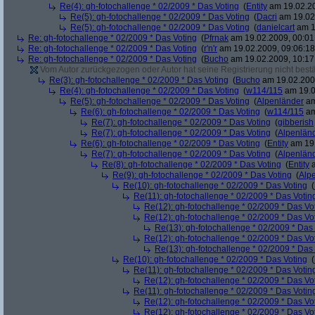
Re(4): gh-fotochallenge * 02/2009 * Das Voting
(
Entity
am 19.02.20
Re(5): gh-fotochallenge * 02/2009 * Das Voting
(
Dacri
am 19.02.
Re(5): gh-fotochallenge * 02/2009 * Das Voting
(
danielcart
am 1
Re: gh-fotochallenge * 02/2009 * Das Voting
(
Pfrnak
am 19.02.2009, 00:01
Re: gh-fotochallenge * 02/2009 * Das Voting
(
r'n'r
am 19.02.2009, 09:06:18
Re: gh-fotochallenge * 02/2009 * Das Voting
(
Bucho
am 19.02.2009, 10:17
Vom Autor zurückgezogen oder Autor hat seine Registrierung nicht bestä
Re(3): gh-fotochallenge * 02/2009 * Das Voting
(
Bucho
am 19.02.2009
Re(4): gh-fotochallenge * 02/2009 * Das Voting
(
w114/115
am 19.0
Re(5): gh-fotochallenge * 02/2009 * Das Voting
(
Alpenländer
am
Re(6): gh-fotochallenge * 02/2009 * Das Voting
(
w114/115
am
Re(7): gh-fotochallenge * 02/2009 * Das Voting
(
gibberish
Re(7): gh-fotochallenge * 02/2009 * Das Voting
(
Alpenlän
Re(6): gh-fotochallenge * 02/2009 * Das Voting
(
Entity
am 19.
Re(7): gh-fotochallenge * 02/2009 * Das Voting
(
Alpenlän
Re(8): gh-fotochallenge * 02/2009 * Das Voting
(
Entity
a
Re(9): gh-fotochallenge * 02/2009 * Das Voting
(
Alp
Re(10): gh-fotochallenge * 02/2009 * Das Voting
(
Re(11): gh-fotochallenge * 02/2009 * Das Votin
Re(12): gh-fotochallenge * 02/2009 * Das Vo
Re(12): gh-fotochallenge * 02/2009 * Das Vo
Re(13): gh-fotochallenge * 02/2009 * Das
Re(12): gh-fotochallenge * 02/2009 * Das Vo
Re(13): gh-fotochallenge * 02/2009 * Das
Re(10): gh-fotochallenge * 02/2009 * Das Voting
(
Re(11): gh-fotochallenge * 02/2009 * Das Votin
Re(12): gh-fotochallenge * 02/2009 * Das Vo
Re(11): gh-fotochallenge * 02/2009 * Das Votin
Re(12): gh-fotochallenge * 02/2009 * Das Vo
Re(12): gh-fotochallenge * 02/2009 * Das Vo