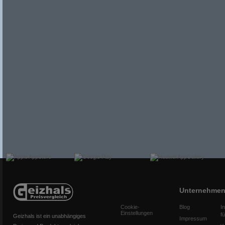
Unternehme
Cookie-
Blog
I
Einstellungen
f
Geizhals ist ein unabhängiges
Impressum