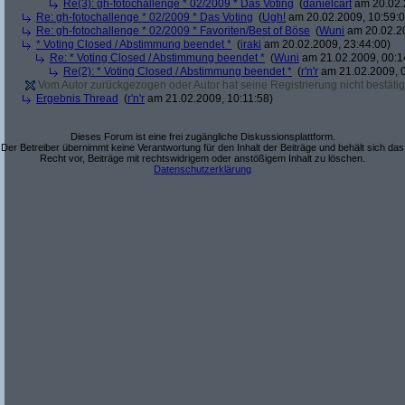
Re(3): gh-fotochallenge * 02/2009 * Das Voting
(
danielcart
am 20.02.
Re: gh-fotochallenge * 02/2009 * Das Voting
(
Ugh!
am 20.02.2009, 10:59:0
Re: gh-fotochallenge * 02/2009 * Favoriten/Best of Böse
(
Wuni
am 20.02.20
* Voting Closed / Abstimmung beendet *
(
iraki
am 20.02.2009, 23:44:00)
Re: * Voting Closed / Abstimmung beendet *
(
Wuni
am 21.02.2009, 00:1
Re(2): * Voting Closed / Abstimmung beendet *
(
r'n'r
am 21.02.2009, 0
Vom Autor zurückgezogen oder Autor hat seine Registrierung nicht bestätig
Ergebnis Thread
(
r'n'r
am 21.02.2009, 10:11:58)
Dieses Forum ist eine frei zugängliche Diskussionsplattform.
Der Betreiber übernimmt keine Verantwortung für den Inhalt der Beiträge und behält sich das
Recht vor, Beiträge mit rechtswidrigem oder anstößigem Inhalt zu löschen.
Datenschutzerklärung