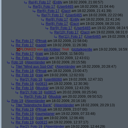
Re(4): Foto 17
(
Entity
am 18.02.2009, 21:00:57)
Re(5): Foto 17
(
User6465
am 18.02.2009, 21:04:44)
Re(6): Foto 17
(
Dacri
am 18.02.2009, 21:41:39)
Re(7): Foto 17
(
User6465
am 18.02.2009, 22:22:06)
Re(8): Foto 17
(
Entity
am 18.02.2009, 22:41:24)
Re(8): Foto 17
(
Dacri
am 19.02.2009, 08:20:10)
Re(9): Foto 17
(
User6465
am 19.02.2009, 08:24:
Re(10): Foto 17
(
Dacri
am 19.02.2009, 08:31:0
Re(11): Foto 17
(
User6465
am 19.02.2009, 
Re: Foto 17
(
Pfrnak
am 18.02.2009, 22:58:04)
Re: Foto 17
(
paddit
am 19.02.2009, 11:26:38)
PLONKED von
ein Kritiker
: Troll
(
plztalkgentle
am 19.02.2009, 16:59
Re: Foto 17
(
iraki
am 19.02.2009, 11:58:05)
Re: Foto 17
(
Muubär
am 19.02.2009, 12:43:01)
Foto 18
(
Alpenländer
am 18.02.2009, 20:15:58)
Titel "Wind aus Süd-Ost"
(
Alpenländer
am 18.02.2009, 20:28:47)
Re: Foto 18
(
Pfrnak
am 18.02.2009, 23:00:47)
Re: Foto 18
(
iraki
am 19.02.2009, 12:02:03)
Re(2): Foto 18
(
user86060
am 19.02.2009, 12:47:32)
Re: Foto 18
(
jo0815
am 19.02.2009, 12:30:36)
Re: Foto 18
(
Muubär
am 19.02.2009, 12:43:29)
Re(2): Foto 18
(
jo0815
am 20.02.2009, 00:25:04)
Re(3): Foto 18
(
Muubär
am 20.02.2009, 09:50:52)
Foto 19
(
Alpenländer
am 18.02.2009, 20:16:18)
Titel "Isländische Bank"
(
Alpenländer
am 18.02.2009, 20:29:13)
Re: Foto 19
(
Pfrnak
am 18.02.2009, 23:07:00)
Re: Foto 19
(
raumplaner
am 19.02.2009, 07:33:48)
Re: Foto 19
(
iraki
am 19.02.2009, 12:06:49)
Re: Foto 19
(
jo0815
am 19.02.2009, 12:37:17)
Re(2): Foto 19
(
Alpenländer
am 19.02.2009, 12:44:29)