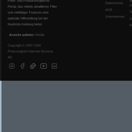
Preis- und Produktvergleichs-
W
Datenschutz
s
Portal, das mittels detaillierter Filter
AGB
T
und vielfältiger Features eine
Unternehmen
optimale Hilfestellung bei der
J
Kaufentscheidung bietet.
P
Ansicht wählen:
Mobile
Copyright © 1997-2026
Preisvergleich Internet Services
AG