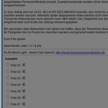
abgebildeten Personen/Models) erlaubt. Zuwiderhandelnde werden ohne Vor
ausgeschlossen.
4.) Das Voting wird am 16.01. IM LAUFE DES ABENDS beendet, also nicht bis a
nachher wieder raunzen. Allenfalls später abgegebene Votes werden nicht mehr
Thread für Diskussionen auch danach noch offen bleibt. Das Siegerbild und der
möglichst bald nach Ende des Votings bekannt gegeben.
Wir wünschen allen Betrachtern viel Spaß und hoffen, dass die Teilnehmer dies
für Fotografie hier im Forum bei manchen wecken und generell weiter beleben 
Eure Foto geeks
Alpenländer, iraki, r´n´r & phj
It's All About Light - meine Foto-Galerie:
http:/
/
home.fotocommunity.de/
miro.nik
Auswahl
Foto 01
Foto 02
Foto 03
Foto 04
Foto 05
Foto 06
Foto 07