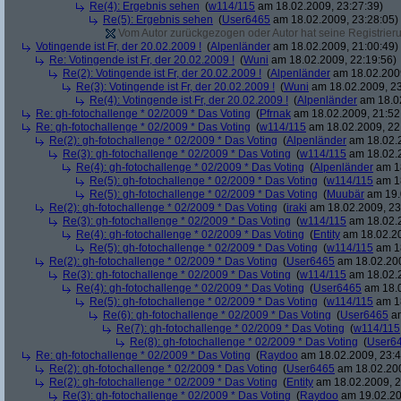
Re(4): Ergebnis sehen
(
w114/115
am 18.02.2009, 23:27:39)
Re(5): Ergebnis sehen
(
User6465
am 18.02.2009, 23:28:05)
Vom Autor zurückgezogen oder Autor hat seine Registrierun
Votingende ist Fr, der 20.02.2009 !
(
Alpenländer
am 18.02.2009, 21:00:49)
Re: Votingende ist Fr, der 20.02.2009 !
(
Wuni
am 18.02.2009, 22:19:56)
Re(2): Votingende ist Fr, der 20.02.2009 !
(
Alpenländer
am 18.02.2009
Re(3): Votingende ist Fr, der 20.02.2009 !
(
Wuni
am 18.02.2009, 23
Re(4): Votingende ist Fr, der 20.02.2009 !
(
Alpenländer
am 18.02
Re: gh-fotochallenge * 02/2009 * Das Voting
(
Pfrnak
am 18.02.2009, 21:52
Re: gh-fotochallenge * 02/2009 * Das Voting
(
w114/115
am 18.02.2009, 22
Re(2): gh-fotochallenge * 02/2009 * Das Voting
(
Alpenländer
am 18.02.2
Re(3): gh-fotochallenge * 02/2009 * Das Voting
(
w114/115
am 18.02.2
Re(4): gh-fotochallenge * 02/2009 * Das Voting
(
Alpenländer
am 18
Re(5): gh-fotochallenge * 02/2009 * Das Voting
(
w114/115
am 18
Re(5): gh-fotochallenge * 02/2009 * Das Voting
(
Muubär
am 19.
Re(2): gh-fotochallenge * 02/2009 * Das Voting
(
iraki
am 18.02.2009, 23
Re(3): gh-fotochallenge * 02/2009 * Das Voting
(
w114/115
am 18.02.2
Re(4): gh-fotochallenge * 02/2009 * Das Voting
(
Entity
am 18.02.20
Re(5): gh-fotochallenge * 02/2009 * Das Voting
(
w114/115
am 18
Re(2): gh-fotochallenge * 02/2009 * Das Voting
(
User6465
am 18.02.200
Re(3): gh-fotochallenge * 02/2009 * Das Voting
(
w114/115
am 18.02.2
Re(4): gh-fotochallenge * 02/2009 * Das Voting
(
User6465
am 18.0
Re(5): gh-fotochallenge * 02/2009 * Das Voting
(
w114/115
am 18
Re(6): gh-fotochallenge * 02/2009 * Das Voting
(
User6465
am
Re(7): gh-fotochallenge * 02/2009 * Das Voting
(
w114/115
Re(8): gh-fotochallenge * 02/2009 * Das Voting
(
User6
Re: gh-fotochallenge * 02/2009 * Das Voting
(
Raydoo
am 18.02.2009, 23:4
Re(2): gh-fotochallenge * 02/2009 * Das Voting
(
User6465
am 18.02.200
Re(2): gh-fotochallenge * 02/2009 * Das Voting
(
Entity
am 18.02.2009, 2
Re(3): gh-fotochallenge * 02/2009 * Das Voting
(
Raydoo
am 19.02.20