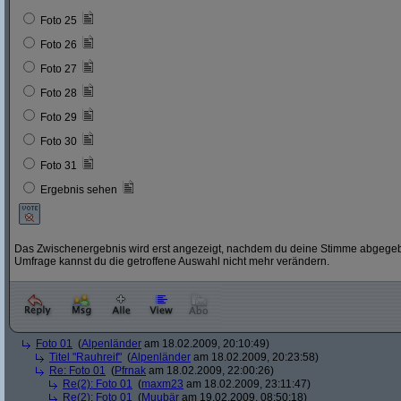
Foto 25
Foto 26
Foto 27
Foto 28
Foto 29
Foto 30
Foto 31
Ergebnis sehen
Das Zwischenergebnis wird erst angezeigt, nachdem du deine Stimme abgegebe
Umfrage kannst du die getroffene Auswahl nicht mehr verändern.
Foto 01
(
Alpenländer
am 18.02.2009, 20:10:49)
Titel "Rauhreif"
(
Alpenländer
am 18.02.2009, 20:23:58)
Re: Foto 01
(
Pfrnak
am 18.02.2009, 22:00:26)
Re(2): Foto 01
(
maxm23
am 18.02.2009, 23:11:47)
Re(2): Foto 01
(
Muubär
am 19.02.2009, 08:50:18)