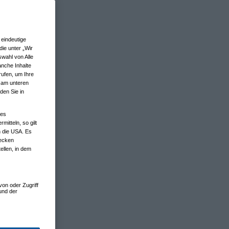
eindeutige
ie unter „Wir
wahl von Alle
anche Inhalte
rufen, um Ihre
n am unteren
den Sie in
nes
tteln, so gilt
n die USA. Es
wecken
ellen, in dem
von oder Zugriff
und der