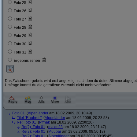
Foto 25
Foto 26
Foto 27
Foto 28
Foto 29
Foto 30
Foto 31
Ergebnis sehen
Das Zwischenergebnis wird erst angezeigt, nachdem du deine Stimme abgegebe
Umfrage kannst du die getroffene Auswahl nicht mehr verändern.
Foto 01
(
Alpenländer
am 18.02.2009, 20:10:49)
Titel "Rauhreif"
(
Alpenländer
am 18.02.2009, 20:23:58)
Re: Foto 01
(
Pfrnak
am 18.02.2009, 22:00:26)
Re(2): Foto 01
(
maxm23
am 18.02.2009, 23:11:47)
Re(2): Foto 01
(
Muubär
am 19.02.2009, 08:50:18)
Re(2): Foto 01
(
Alpenländer
am 19.02.2009, 09:05:45)