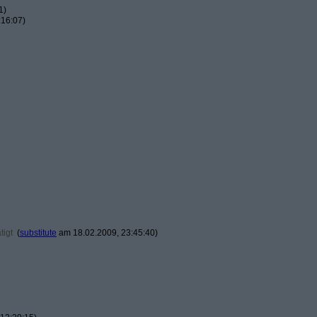
1)
:16:07)
tigt
(
substitute
am 18.02.2009, 23:45:40)