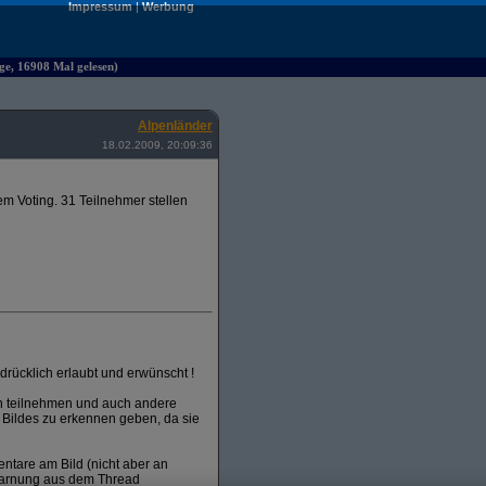
Impressum
|
Werbung
ge, 16908 Mal gelesen)
Alpenländer
18.02.2009, 20:09:36
m Voting. 31 Teilnehmer stellen
rücklich erlaubt und erwünscht !
en teilnehmen und auch andere
 Bildes zu erkennen geben, da sie
entare am Bild (nicht aber an
warnung aus dem Thread