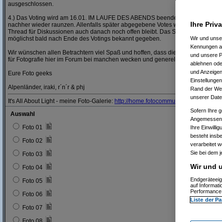
ausgeschlossen.
4.) Das Voting wird am 16.01. IM LAUFE DES ABENDS beendet, also nicht bis a
Ihre Priv
nachher wieder raunzen. Allenfalls später abgegebene Votes werden nicht mehr
Thread für Diskussionen auch danach noch offen bleibt. Das Siegerbild und der
möglichst bald nach Ende des Votings bekannt gegeben.
Wir und uns
Kennungen au
Wir wünschen allen Betrachtern viel Spaß und hoffen, dass die Teilnehmer dies
und unsere P
für Fotografie hier im Forum bei manchen wecken und generell weiter beleben 
ablehnen oder
und Anzeigen
Eure Foto geeks
Einstellungen
Alpenländer, iraki, r´n´r & phj
Rand der Webs
unserer Date
It's All About Light - meine Foto-Galerie:
http:/
/
home.fotocommunity.de/
miro.nik
Sofern Ihre g
Auswahl
Angemessenhe
Foto 01
Ihre Einwilli
besteht insb
Foto 02
verarbeitet 
Sie bei dem j
Foto 03
Wir und u
Foto 04
Endgeräteeig
Foto 05
auf Informat
Performance 
Foto 06
Liste der Pa
Foto 07
Foto 08