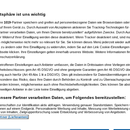
m letzten Drücker warten und
atsphäre ist uns wichtig
 berücksichtigt, auch wenn der
/die Fotograf/in dazu werden
ere
1019
-Partner speichern und greifen auf personenbezogene Daten wie Browserdaten oder 
f Ihrem Gerät zu. Durch Auswahl von Akzeptieren aktivieren Sie Tracking-Technologien für d
er gh-Fotochallenge das Interesse
artner verarbeiten Daten, um Ihnen Dienste bereitzustellen“ aufgeführten Zwecke. Durch Aus
konnten.
 Widerruf Ihrer Einwilligung werden diese deaktiviert. Wenn Tracker deaktiviert sind, sind m
 möglicherweise nicht mehr so relevant für Sie. Sie können dieses Menü jederzeit wieder auf
 zu ändern oder Ihre Einwilligung zu widerrufen, indem Sie auf den Link Cookie-Einstellunge
eite klicken. Ihre Einstellungen gelten innerhalb unseres Website. Weitere Informationen fin
nschutzerklärung.
etroffenen Einstellungen auch Anbieter umfassen, die Daten in Drittstaaten ohne Vorliegen ei
itsbeschlusses gem Art 45 DSGVO und ohne geeignete Garantien gem Art 46 DSGVO übermi
gung auch hierfür (Art 49 Abs 1 lit a DSGVO). Dies gilt insbesondere für Datenübermittlungen i
esondere das Risiko, dass Ihre Daten durch Behörden zu Kontroll- und zu Überwachungsz
werden können, möglicherweise auch ohne Rechtsbehelfsmöglichkeiten. Dies können Sie abst
eweiligen Anbieter in der Liste keine Einwilligung abgeben.
nsere Partner verarbeiten Daten, um Folgendes bereitzustellen:
enschaften zur Identifikation aktiv abfragen. Verwendung genauer Standortdaten. Speichern 
ionen auf einem Endgerät. Personalisierte Werbung und Inhalte, Messung von Werbeleistung 
von Inhalten, Zielgruppenforschung sowie Entwicklung und Verbesserung von Angeboten.
rtner (Lieferanten)