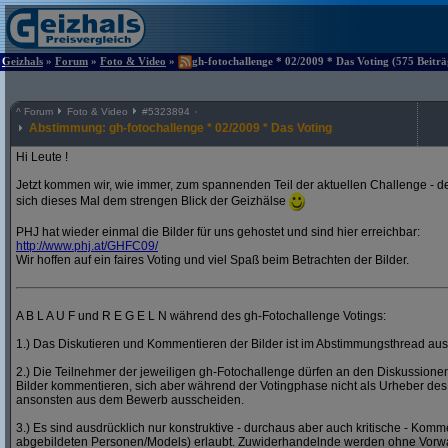
Geizhals
»
Forum
»
Foto & Video
»
gh-fotochallenge * 02/2009 * Das Voting (575 Beiträ
^
Forum
Foto & Video
#
5323894
Abstimmung: gh-fotochallenge * 02/2009 * Das Voting
Hi Leute !
Jetzt kommen wir, wie immer, zum spannenden Teil der aktuellen Challenge - de
sich dieses Mal dem strengen Blick der Geizhälse
PHJ hat wieder einmal die Bilder für uns gehostet und sind hier erreichbar:
http:/
/
www.phj.at/
GHFC09/
Wir hoffen auf ein faires Voting und viel Spaß beim Betrachten der Bilder.
A B L A U F und R E G E L N während des gh-Fotochallenge Votings:
1.) Das Diskutieren und Kommentieren der Bilder ist im Abstimmungsthread ausd
2.) Die Teilnehmer der jeweiligen gh-Fotochallenge dürfen an den Diskussion
Bilder kommentieren, sich aber während der Votingphase nicht als Urheber des
ansonsten aus dem Bewerb ausscheiden.
3.) Es sind ausdrücklich nur konstruktive - durchaus aber auch kritische - Komm
abgebildeten Personen/Models) erlaubt. Zuwiderhandelnde werden ohne Vor