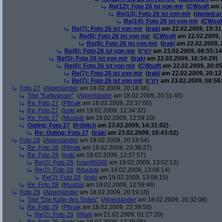
Re(12): Foto 26 ist von mir
(
CWsoft
am 2
Re(13): Foto 26 ist von mir
(
danielcar
Re(14): Foto 26 ist von mir
(
CWsof
Re(7): Foto 26 ist von mir
(
iraki
am 22.02.2009, 19:31
Re(8): Foto 26 ist von mir
(
CWsoft
am 22.02.2009, 
Re(9): Foto 26 ist von mir
(
iraki
am 22.02.2009, 
Re(6): Foto 26 ist von mir
(
r'n'r
am 23.02.2009, 08:55:14
Re(5): Foto 26 ist von mir
(
iraki
am 22.02.2009, 16:34:29)
Re(6): Foto 26 ist von mir
(
CWsoft
am 22.02.2009, 20:05
Re(7): Foto 26 ist von mir
(
iraki
am 22.02.2009, 20:12
Re(7): Foto 26 ist von mir
(
r'n'r
am 23.02.2009, 08:56
Foto 27
(
Alpenländer
am 18.02.2009, 20:18:36)
Titel "Kaltwasser"
(
Alpenländer
am 18.02.2009, 20:31:45)
Re: Foto 27
(
Pfrnak
am 18.02.2009, 23:37:00)
Re: Foto 27
(
iraki
am 19.02.2009, 12:34:32)
Re: Foto 27
(
Muubär
am 19.02.2009, 12:59:10)
Outing: Foto 27
(
fröhlich
am 23.02.2009, 14:31:02)
Re: Outing: Foto 27
(
iraki
am 23.02.2009, 16:43:02)
Foto 28
(
Alpenländer
am 18.02.2009, 20:18:54)
Re: Foto 28
(
Pfrnak
am 18.02.2009, 23:38:27)
Re: Foto 28
(
iraki
am 19.02.2009, 12:37:57)
Re(2): Foto 28
(
user86060
am 19.02.2009, 13:02:12)
Re(2): Foto 28
(
Muubär
am 19.02.2009, 13:06:14)
Re(3): Foto 28
(
iraki
am 19.02.2009, 13:08:15)
Re: Foto 28
(
Muubär
am 19.02.2009, 12:59:46)
Foto 29
(
Alpenländer
am 18.02.2009, 20:19:10)
Titel "Die Kälte des Todes"
(
Alpenländer
am 18.02.2009, 20:32:08)
Re: Foto 29
(
Pfrnak
am 18.02.2009, 23:39:50)
Re(2): Foto 29
(
Wuni
am 21.02.2009, 01:27:20)