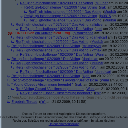
Re(3): gh-fotochallenge * 02/2009 * Das Voting
(
Muubär
am 19.02.20
Re(4): gh-fotochallenge * 02/2009 * Das Voting
(
iraki
am 19.02.200
Re(5): gh-fotochallenge * 02/2009 * Das Voting
(
Muubär
am 19.
Re(4): gh-fotochallenge * 02/2009 * Das Voting
(
jo0815
am 19.02.2
Re(5): gh-fotochallenge * 02/2009 * Das Voting
(
Muubär
am 19.
Re(2): gh-fotochallenge * 02/2009 * Das Voting
(
alfidiver
am 20.02.2009,
Re(3): gh-fotochallenge * 02/2009 * Das Voting
(
iraki
am 20.02.2009, 
PLONKED von
ein Kritiker
: nicht lustig
(
plztalkgentle
am 19.02.2009, 16:58
Re(2): gh-fotochallenge * 02/2009 * Das Voting
(
danielcart
am 19.02.200
Re(2): gh-fotochallenge * 02/2009 * Das Voting
(
Muubär
am 19.02.2009,
Re: gh-fotochallenge * 02/2009 * Das Voting
(
ms mcgyver
am 19.02.2009, 
Re(2): gh-fotochallenge * 02/2009 * Das Voting
(
Pfrnak
am 20.02.2009, 
Re(3): gh-fotochallenge * 02/2009 * Das Voting
(
Wuni
am 20.02.2009,
Re: gh-fotochallenge * 02/2009 * Das Voting
(
danielcart
am 20.02.2009, 10
Re(2): gh-fotochallenge * 02/2009 * Das Voting
(
Muubär
am 20.02.2009,
Re(2): gh-fotochallenge * 02/2009 * Das Voting
(
Wuni
am 20.02.2009, 1
Re(3): gh-fotochallenge * 02/2009 * Das Voting
(
danielcart
am 20.02.
Re: gh-fotochallenge * 02/2009 * Das Voting
(
Ugh!
am 20.02.2009, 10:59:0
Re: gh-fotochallenge * 02/2009 * Favoriten/Best of Böse
(
Wuni
am 20.02.20
* Voting Closed / Abstimmung beendet *
(
iraki
am 20.02.2009, 23:44:00)
Re: * Voting Closed / Abstimmung beendet *
(
Wuni
am 21.02.2009, 00:1
Re(2): * Voting Closed / Abstimmung beendet *
(
r'n'r
am 21.02.2009, 0
Vom Autor zurückgezogen oder Autor hat seine Registrierung nicht bestätig
Ergebnis Thread
(
r'n'r
am 21.02.2009, 10:11:58)
Dieses Forum ist eine frei zugängliche Diskussionsplattform.
Der Betreiber übernimmt keine Verantwortung für den Inhalt der Beiträge und behält sich das
Recht vor, Beiträge mit rechtswidrigem oder anstößigem Inhalt zu löschen.
Datenschutzerklärung