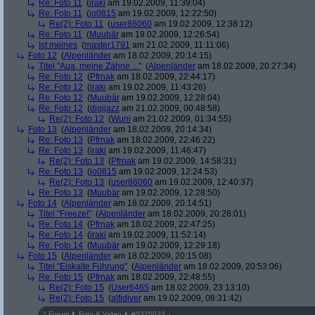
Re: Foto 11
(
iraki
am 19.02.2009, 11:39:04)
Re: Foto 11
(
jo0815
am 19.02.2009, 12:22:50)
Re(2): Foto 11
(
user86060
am 19.02.2009, 12:38:12)
Re: Foto 11
(
Muubär
am 19.02.2009, 12:26:54)
Ist meines
(
master1791
am 21.02.2009, 11:11:06)
Foto 12
(
Alpenländer
am 18.02.2009, 20:14:15)
Titel "Aua, meine Zähne ..."
(
Alpenländer
am 18.02.2009, 20:27:34)
Re: Foto 12
(
Pfrnak
am 18.02.2009, 22:44:17)
Re: Foto 12
(
iraki
am 19.02.2009, 11:43:26)
Re: Foto 12
(
Muubär
am 19.02.2009, 12:28:04)
Re: Foto 12
(
digijazz
am 21.02.2009, 00:48:58)
Re(2): Foto 12
(
Wuni
am 21.02.2009, 01:34:55)
Foto 13
(
Alpenländer
am 18.02.2009, 20:14:34)
Re: Foto 13
(
Pfrnak
am 18.02.2009, 22:46:22)
Re: Foto 13
(
iraki
am 19.02.2009, 11:46:47)
Re(2): Foto 13
(
Pfrnak
am 19.02.2009, 14:58:31)
Re: Foto 13
(
jo0815
am 19.02.2009, 12:24:53)
Re(2): Foto 13
(
user86060
am 19.02.2009, 12:40:37)
Re: Foto 13
(
Muubär
am 19.02.2009, 12:28:50)
Foto 14
(
Alpenländer
am 18.02.2009, 20:14:51)
Titel "Freeze!"
(
Alpenländer
am 18.02.2009, 20:28:01)
Re: Foto 14
(
Pfrnak
am 18.02.2009, 22:47:25)
Re: Foto 14
(
iraki
am 19.02.2009, 11:52:14)
Re: Foto 14
(
Muubär
am 19.02.2009, 12:29:18)
Foto 15
(
Alpenländer
am 18.02.2009, 20:15:08)
Titel "Eiskalte Führung"
(
Alpenländer
am 18.02.2009, 20:53:06)
Re: Foto 15
(
Pfrnak
am 18.02.2009, 22:48:55)
Re(2): Foto 15
(
User6465
am 18.02.2009, 23:13:10)
Re(2): Foto 15
(
alfidiver
am 19.02.2009, 08:31:42)
^
Forum
Foto & Video
#
5325023