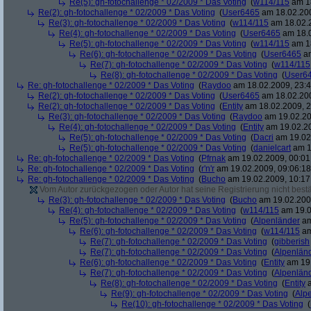
Re(5): gh-fotochallenge * 02/2009 * Das Voting
(
w114/115
am 18
Re(2): gh-fotochallenge * 02/2009 * Das Voting
(
User6465
am 18.02.200
Re(3): gh-fotochallenge * 02/2009 * Das Voting
(
w114/115
am 18.02.2
Re(4): gh-fotochallenge * 02/2009 * Das Voting
(
User6465
am 18.0
Re(5): gh-fotochallenge * 02/2009 * Das Voting
(
w114/115
am 18
Re(6): gh-fotochallenge * 02/2009 * Das Voting
(
User6465
am
Re(7): gh-fotochallenge * 02/2009 * Das Voting
(
w114/115
Re(8): gh-fotochallenge * 02/2009 * Das Voting
(
User6
Re: gh-fotochallenge * 02/2009 * Das Voting
(
Raydoo
am 18.02.2009, 23:4
Re(2): gh-fotochallenge * 02/2009 * Das Voting
(
User6465
am 18.02.200
Re(2): gh-fotochallenge * 02/2009 * Das Voting
(
Entity
am 18.02.2009, 2
Re(3): gh-fotochallenge * 02/2009 * Das Voting
(
Raydoo
am 19.02.20
Re(4): gh-fotochallenge * 02/2009 * Das Voting
(
Entity
am 19.02.20
Re(5): gh-fotochallenge * 02/2009 * Das Voting
(
Dacri
am 19.02.
Re(5): gh-fotochallenge * 02/2009 * Das Voting
(
danielcart
am 1
Re: gh-fotochallenge * 02/2009 * Das Voting
(
Pfrnak
am 19.02.2009, 00:01
Re: gh-fotochallenge * 02/2009 * Das Voting
(
r'n'r
am 19.02.2009, 09:06:18
Re: gh-fotochallenge * 02/2009 * Das Voting
(
Bucho
am 19.02.2009, 10:17
Vom Autor zurückgezogen oder Autor hat seine Registrierung nicht bestä
Re(3): gh-fotochallenge * 02/2009 * Das Voting
(
Bucho
am 19.02.2009
Re(4): gh-fotochallenge * 02/2009 * Das Voting
(
w114/115
am 19.0
Re(5): gh-fotochallenge * 02/2009 * Das Voting
(
Alpenländer
am
Re(6): gh-fotochallenge * 02/2009 * Das Voting
(
w114/115
am
Re(7): gh-fotochallenge * 02/2009 * Das Voting
(
gibberish
Re(7): gh-fotochallenge * 02/2009 * Das Voting
(
Alpenlän
Re(6): gh-fotochallenge * 02/2009 * Das Voting
(
Entity
am 19.
Re(7): gh-fotochallenge * 02/2009 * Das Voting
(
Alpenlän
Re(8): gh-fotochallenge * 02/2009 * Das Voting
(
Entity
a
Re(9): gh-fotochallenge * 02/2009 * Das Voting
(
Alp
Re(10): gh-fotochallenge * 02/2009 * Das Voting
(