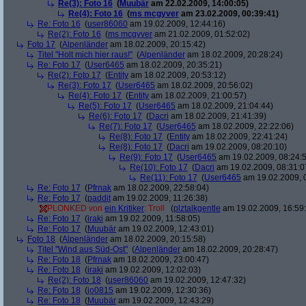
Re(3): Foto 16
(
Muubär
am 22.02.2009, 14:00:05)
Re(4): Foto 16
(
ms mcgyver
am 23.02.2009, 00:39:41)
Re: Foto 16
(
user86060
am 19.02.2009, 12:44:16)
Re(2): Foto 16
(
ms mcgyver
am 21.02.2009, 01:52:02)
Foto 17
(
Alpenländer
am 18.02.2009, 20:15:42)
Titel "Holt mich hier raus!"
(
Alpenländer
am 18.02.2009, 20:28:24)
Re: Foto 17
(
User6465
am 18.02.2009, 20:35:21)
Re(2): Foto 17
(
Entity
am 18.02.2009, 20:53:12)
Re(3): Foto 17
(
User6465
am 18.02.2009, 20:56:02)
Re(4): Foto 17
(
Entity
am 18.02.2009, 21:00:57)
Re(5): Foto 17
(
User6465
am 18.02.2009, 21:04:44)
Re(6): Foto 17
(
Dacri
am 18.02.2009, 21:41:39)
Re(7): Foto 17
(
User6465
am 18.02.2009, 22:22:06)
Re(8): Foto 17
(
Entity
am 18.02.2009, 22:41:24)
Re(8): Foto 17
(
Dacri
am 19.02.2009, 08:20:10)
Re(9): Foto 17
(
User6465
am 19.02.2009, 08:24:
Re(10): Foto 17
(
Dacri
am 19.02.2009, 08:31:0
Re(11): Foto 17
(
User6465
am 19.02.2009, 
Re: Foto 17
(
Pfrnak
am 18.02.2009, 22:58:04)
Re: Foto 17
(
paddit
am 19.02.2009, 11:26:38)
PLONKED von
ein Kritiker
: Troll
(
plztalkgentle
am 19.02.2009, 16:59
Re: Foto 17
(
iraki
am 19.02.2009, 11:58:05)
Re: Foto 17
(
Muubär
am 19.02.2009, 12:43:01)
Foto 18
(
Alpenländer
am 18.02.2009, 20:15:58)
Titel "Wind aus Süd-Ost"
(
Alpenländer
am 18.02.2009, 20:28:47)
Re: Foto 18
(
Pfrnak
am 18.02.2009, 23:00:47)
Re: Foto 18
(
iraki
am 19.02.2009, 12:02:03)
Re(2): Foto 18
(
user86060
am 19.02.2009, 12:47:32)
Re: Foto 18
(
jo0815
am 19.02.2009, 12:30:36)
Re: Foto 18
(
Muubär
am 19.02.2009, 12:43:29)