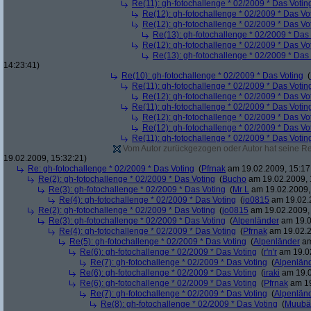
Re(11): gh-fotochallenge * 02/2009 * Das Votin
Re(12): gh-fotochallenge * 02/2009 * Das Vo
Re(12): gh-fotochallenge * 02/2009 * Das Vo
Re(13): gh-fotochallenge * 02/2009 * Das
Re(12): gh-fotochallenge * 02/2009 * Das Vo
Re(13): gh-fotochallenge * 02/2009 * Das
14:23:41)
Re(10): gh-fotochallenge * 02/2009 * Das Voting
(
Re(11): gh-fotochallenge * 02/2009 * Das Votin
Re(12): gh-fotochallenge * 02/2009 * Das Vo
Re(11): gh-fotochallenge * 02/2009 * Das Votin
Re(12): gh-fotochallenge * 02/2009 * Das Vo
Re(12): gh-fotochallenge * 02/2009 * Das Vo
Re(11): gh-fotochallenge * 02/2009 * Das Votin
Vom Autor zurückgezogen oder Autor hat seine Regi
19.02.2009, 15:32:21)
Re: gh-fotochallenge * 02/2009 * Das Voting
(
Pfrnak
am 19.02.2009, 15:17
Re(2): gh-fotochallenge * 02/2009 * Das Voting
(
Bucho
am 19.02.2009, 
Re(3): gh-fotochallenge * 02/2009 * Das Voting
(
Mr L
am 19.02.2009,
Re(4): gh-fotochallenge * 02/2009 * Das Voting
(
jo0815
am 19.02.2
Re(2): gh-fotochallenge * 02/2009 * Das Voting
(
jo0815
am 19.02.2009, 
Re(3): gh-fotochallenge * 02/2009 * Das Voting
(
Alpenländer
am 19.0
Re(4): gh-fotochallenge * 02/2009 * Das Voting
(
Pfrnak
am 19.02.2
Re(5): gh-fotochallenge * 02/2009 * Das Voting
(
Alpenländer
am
Re(6): gh-fotochallenge * 02/2009 * Das Voting
(
r'n'r
am 19.02
Re(7): gh-fotochallenge * 02/2009 * Das Voting
(
Alpenlän
Re(6): gh-fotochallenge * 02/2009 * Das Voting
(
iraki
am 19.0
Re(6): gh-fotochallenge * 02/2009 * Das Voting
(
Pfrnak
am 19
Re(7): gh-fotochallenge * 02/2009 * Das Voting
(
Alpenlän
Re(8): gh-fotochallenge * 02/2009 * Das Voting
(
Muubä