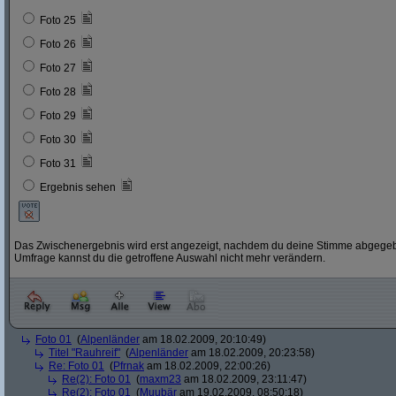
Foto 25
Foto 26
Foto 27
Foto 28
Foto 29
Foto 30
Foto 31
Ergebnis sehen
Das Zwischenergebnis wird erst angezeigt, nachdem du deine Stimme abgegebe
Umfrage kannst du die getroffene Auswahl nicht mehr verändern.
Foto 01
(
Alpenländer
am 18.02.2009, 20:10:49)
Titel "Rauhreif"
(
Alpenländer
am 18.02.2009, 20:23:58)
Re: Foto 01
(
Pfrnak
am 18.02.2009, 22:00:26)
Re(2): Foto 01
(
maxm23
am 18.02.2009, 23:11:47)
Re(2): Foto 01
(
Muubär
am 19.02.2009, 08:50:18)