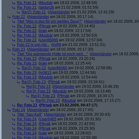
Re: Foto 21
(
Muubär
am 19.02.2009, 12:48:59)
Re: Foto 21
(
stefan2k
am 21.02.2009, 01:51:59)
Re(2): Foto 21
(
Alpenländer
am 21.02.2009, 12:42:29)
Foto 22
(
Alpenländer
am 18.02.2009, 20:17:14)
Titel "Was is das für ein weißes Zeug?"
(
Alpenländer
am 18.02.2009, 20
Re: Foto 22
(
Pfrnak
am 18.02.2009, 23:14:40)
Re: Foto 22
(
iraki
am 19.02.2009, 12:17:54)
Re: Foto 22
(
Muubär
am 19.02.2009, 12:50:53)
Re: Foto 22
(
user86060
am 19.02.2009, 12:57:04)
Foto 22 is von mir...
(
m@tt
am 21.02.2009, 13:51:31)
Foto 23
(
Alpenländer
am 18.02.2009, 20:17:30)
Titel "Die wärmende Hütte ist noch weit...."
(
Alpenländer
am 18.02.2009,
Re: Foto 23
(
Pfrnak
am 18.02.2009, 23:20:24)
Re: Foto 23
(
iraki
am 19.02.2009, 12:25:44)
Re(2): Foto 23
(
user86060
am 19.02.2009, 12:58:08)
Re: Foto 23
(
jo0815
am 19.02.2009, 12:44:58)
Re: Foto 23
(
Muubär
am 19.02.2009, 12:54:44)
Re(2): Foto 23
(
Pfrnak
am 19.02.2009, 15:34:41)
Re(3): Foto 23
(
Alpenländer
am 19.02.2009, 15:46:29)
Re(3): Foto 23
(
Muubär
am 19.02.2009, 16:13:48)
Re(4): Foto 23
(
Pfrnak
am 19.02.2009, 16:34:17)
Re(5): Foto 23
(
Muubär
am 19.02.2009, 17:15:27)
Re: Foto 23
(
Pfrnak
am 23.02.2009, 09:47:17)
Foto 24
(
Alpenländer
am 18.02.2009, 20:17:45)
Titel "Sau-Kalt"
(
Alpenländer
am 18.02.2009, 20:30:43)
Re: Foto 24
(
User6465
am 18.02.2009, 20:31:30)
Re: Foto 24
(
Pfrnak
am 18.02.2009, 21:42:05)
Re: Foto 24
(
Pfrnak
am 18.02.2009, 23:25:30)
Re: Foto 24
(
iraki
am 19.02.2009, 12:28:02)
Re: Foto 24
(
Muubär
am 19.02.2009, 12:55:38)