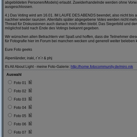
abgebildeten Personen/Models) erlaubt. Zuwiderhandelnde werden ohne Vor
ausgeschlossen.
4.) Das Voting wird am 16.01. IM LAUFE DES ABENDS beendet, also nicht bis a
nachher wieder raunzen. Allenfalls später abgegebene Votes werden nicht mehr
Thread für Diskussionen auch danach noch offen bleibt. Das Siegerbild und der
möglichst bald nach Ende des Votings bekannt gegeben.
Wir wünschen allen Betrachtern viel Spaß und hoffen, dass die Teilnehmer dies
für Fotografie hier im Forum bei manchen wecken und generell weiter beleben 
Eure Foto geeks
Alpenländer, iraki, r´n´r & phj
It's All About Light - meine Foto-Galerie:
http:/
/
home.fotocommunity.de/
miro.nik
Auswahl
Foto 01
Foto 02
Foto 03
Foto 04
Foto 05
Foto 06
Foto 07