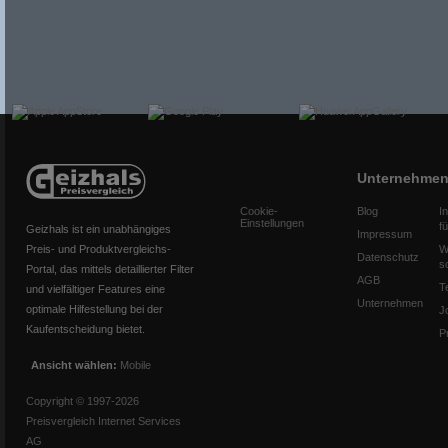
Unternehme
Cookie-
Blog
I
Einstellungen
f
Geizhals ist ein unabhängiges
Impressum
Preis- und Produktvergleichs-
W
Datenschutz
s
Portal, das mittels detaillierter Filter
AGB
T
und vielfältiger Features eine
Unternehmen
optimale Hilfestellung bei der
J
Kaufentscheidung bietet.
P
Ansicht wählen:
Mobile
Copyright © 1997-2026
Preisvergleich Internet Services
AG