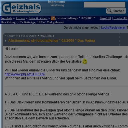
Impressum
|
Werbung
Geizhals
»
Forum
»
Foto & Video
»
gh-fotochallenge * 02/2009 *
Top-100
|
Fresh-100
Das Voting (575 Beiträge, 16852 Mal gelesen)
Du bist nicht angemeldet. [
Login/Registrieren
]
^
Forum
Foto & Video
#
5323894
Abstimmung: gh-fotochallenge * 02/2009 * Das Voting
Hi Leute !
Jetzt kommen wir, wie immer, zum spannenden Teil der aktuellen Challenge - de
sich dieses Mal dem strengen Blick der Geizhälse
PHJ hat wieder einmal die Bilder für uns gehostet und sind hier erreichbar:
http:/
/
www.phj.at/
GHFC09/
Wir hoffen auf ein faires Voting und viel Spaß beim Betrachten der Bilder.
A B L A U F und R E G E L N während des gh-Fotochallenge Votings:
1.) Das Diskutieren und Kommentieren der Bilder ist im Abstimmungsthread ausd
2.) Die Teilnehmer der jeweiligen gh-Fotochallenge dürfen an den Diskussion
Bilder kommentieren, sich aber während der Votingphase nicht als Urheber des
ansonsten aus dem Bewerb ausscheiden.
3.) Es sind ausdrücklich nur konstruktive - durchaus aber auch kritische - Komm