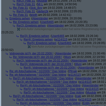
Re(2): Foto 31
(
Muubär
am 19.02.2009, 14:31:44)
Re(2): Foto 31
(
Mr L
am 19.02.2009, 14:50:04)
Re: Foto 31
(
Sick_Boy
am 19.02.2009, 14:48:07)
Re(2): Foto 31
(
stefan2k
am 19.02.2009, 22:05:05)
Re: Foto 31
(
teleth
am 20.02.2009, 14:42:41)
Ergebnis sehen
(
Alpenländer
am 18.02.2009, 20:20:09)
Re: Ergebnis sehen
(
User6465
am 18.02.2009, 23:20:35)
Re(2): Ergebnis sehen
(
Alpenländer
am 18.02.2009, 23:23:08)
Vom Autor zurückgezogen oder Autor hat seine Registrierung nicht 
23:25:22)
Re(3): Ergebnis sehen
(
User6465
am 18.02.2009, 23:26:34)
Re(4): Ergebnis sehen
(
w114/115
am 18.02.2009, 23:27:39)
Re(5): Ergebnis sehen
(
User6465
am 18.02.2009, 23:28:05)
Vom Autor zurückgezogen oder Autor hat seine Registrierun
23:50:02)
Votingende ist Fr, der 20.02.2009 !
(
Alpenländer
am 18.02.2009, 21:00:49)
Re: Votingende ist Fr, der 20.02.2009 !
(
Wuni
am 18.02.2009, 22:19:56)
Re(2): Votingende ist Fr, der 20.02.2009 !
(
Alpenländer
am 18.02.2009
Re(3): Votingende ist Fr, der 20.02.2009 !
(
Wuni
am 18.02.2009, 23
Re(4): Votingende ist Fr, der 20.02.2009 !
(
Alpenländer
am 18.02
Re: gh-fotochallenge * 02/2009 * Das Voting
(
Pfrnak
am 18.02.2009, 21:52
Re: gh-fotochallenge * 02/2009 * Das Voting
(
w114/115
am 18.02.2009, 22
Re(2): gh-fotochallenge * 02/2009 * Das Voting
(
Alpenländer
am 18.02.2
Re(3): gh-fotochallenge * 02/2009 * Das Voting
(
w114/115
am 18.02.2
Re(4): gh-fotochallenge * 02/2009 * Das Voting
(
Alpenländer
am 18
Re(5): gh-fotochallenge * 02/2009 * Das Voting
(
w114/115
am 18
Re(5): gh-fotochallenge * 02/2009 * Das Voting
(
Muubär
am 19.
Re(2): gh-fotochallenge * 02/2009 * Das Voting
(
iraki
am 18.02.2009, 23
Re(3): gh-fotochallenge * 02/2009 * Das Voting
(
w114/115
am 18.02.2
Re(4): gh-fotochallenge * 02/2009 * Das Voting
(
Entity
am 18.02.20