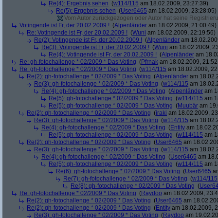
Re(4): Ergebnis sehen
(
w114/115
am 18.02.2009, 23:27:39)
Re(5): Ergebnis sehen
(
User6465
am 18.02.2009, 23:28:05)
Vom Autor zurückgezogen oder Autor hat seine Registrierun
Votingende ist Fr, der 20.02.2009 !
(
Alpenländer
am 18.02.2009, 21:00:49)
Re: Votingende ist Fr, der 20.02.2009 !
(
Wuni
am 18.02.2009, 22:19:56)
Re(2): Votingende ist Fr, der 20.02.2009 !
(
Alpenländer
am 18.02.2009
Re(3): Votingende ist Fr, der 20.02.2009 !
(
Wuni
am 18.02.2009, 23
Re(4): Votingende ist Fr, der 20.02.2009 !
(
Alpenländer
am 18.02
Re: gh-fotochallenge * 02/2009 * Das Voting
(
Pfrnak
am 18.02.2009, 21:52
Re: gh-fotochallenge * 02/2009 * Das Voting
(
w114/115
am 18.02.2009, 22
Re(2): gh-fotochallenge * 02/2009 * Das Voting
(
Alpenländer
am 18.02.2
Re(3): gh-fotochallenge * 02/2009 * Das Voting
(
w114/115
am 18.02.2
Re(4): gh-fotochallenge * 02/2009 * Das Voting
(
Alpenländer
am 18
Re(5): gh-fotochallenge * 02/2009 * Das Voting
(
w114/115
am 18
Re(5): gh-fotochallenge * 02/2009 * Das Voting
(
Muubär
am 19.
Re(2): gh-fotochallenge * 02/2009 * Das Voting
(
iraki
am 18.02.2009, 23
Re(3): gh-fotochallenge * 02/2009 * Das Voting
(
w114/115
am 18.02.2
Re(4): gh-fotochallenge * 02/2009 * Das Voting
(
Entity
am 18.02.20
Re(5): gh-fotochallenge * 02/2009 * Das Voting
(
w114/115
am 18
Re(2): gh-fotochallenge * 02/2009 * Das Voting
(
User6465
am 18.02.200
Re(3): gh-fotochallenge * 02/2009 * Das Voting
(
w114/115
am 18.02.2
Re(4): gh-fotochallenge * 02/2009 * Das Voting
(
User6465
am 18.0
Re(5): gh-fotochallenge * 02/2009 * Das Voting
(
w114/115
am 18
Re(6): gh-fotochallenge * 02/2009 * Das Voting
(
User6465
am
Re(7): gh-fotochallenge * 02/2009 * Das Voting
(
w114/115
Re(8): gh-fotochallenge * 02/2009 * Das Voting
(
User6
Re: gh-fotochallenge * 02/2009 * Das Voting
(
Raydoo
am 18.02.2009, 23:4
Re(2): gh-fotochallenge * 02/2009 * Das Voting
(
User6465
am 18.02.200
Re(2): gh-fotochallenge * 02/2009 * Das Voting
(
Entity
am 18.02.2009, 2
Re(3): gh-fotochallenge * 02/2009 * Das Voting
(
Raydoo
am 19.02.20