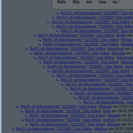
Re(12): gh-fotochallenge * 02/2009 * Das Vo
Re(11): gh-fotochallenge * 02/2009 * Das Votin
Re(10): gh-fotochallenge * 02/2009 * Das Voting
(
Re(11): gh-fotochallenge * 02/2009 * Das Votin
Re(12): gh-fotochallenge * 02/2009 * Das Vo
Re(7): gh-fotochallenge * 02/2009 * Das Voting
(
Entity
am 
Re(8): gh-fotochallenge * 02/2009 * Das Voting
(
Pfrnak
Re(8): gh-fotochallenge * 02/2009 * Das Voting
(
Muubä
Re(5): gh-fotochallenge * 02/2009 * Das Voting
(
danielcart
am 1
Re(6): gh-fotochallenge * 02/2009 * Das Voting
(
Muubär
am 1
Re(7): gh-fotochallenge * 02/2009 * Das Voting
(
danielcar
Re(8): gh-fotochallenge * 02/2009 * Das Voting
(
Muubä
Re(9): gh-fotochallenge * 02/2009 * Das Voting
(
dani
Re(10): gh-fotochallenge * 02/2009 * Das Voting
(
Re(11): gh-fotochallenge * 02/2009 * Das Votin
Re(12): gh-fotochallenge * 02/2009 * Das Vo
Re(13): gh-fotochallenge * 02/2009 * Das
Re(14): gh-fotochallenge * 02/2009 * D
Re(15): gh-fotochallenge * 02/2009 
Re(16): gh-fotochallenge * 02/20
Re(17): gh-fotochallenge * 02/
Re(3): gh-fotochallenge * 02/2009 * Das Voting
(
Muubär
am 19.02.20
Re(4): gh-fotochallenge * 02/2009 * Das Voting
(
iraki
am 19.02.200
Re(5): gh-fotochallenge * 02/2009 * Das Voting
(
Muubär
am 19.
Re(4): gh-fotochallenge * 02/2009 * Das Voting
(
jo0815
am 19.02.2
Re(5): gh-fotochallenge * 02/2009 * Das Voting
(
Muubär
am 19.
Re(2): gh-fotochallenge * 02/2009 * Das Voting
(
alfidiver
am 20.02.2009,