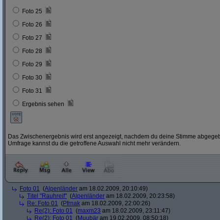
Foto 25
Foto 26
Foto 27
Foto 28
Foto 29
Foto 30
Foto 31
Ergebnis sehen
Das Zwischenergebnis wird erst angezeigt, nachdem du deine Stimme abgegebe
Umfrage kannst du die getroffene Auswahl nicht mehr verändern.
Foto 01
(
Alpenländer
am 18.02.2009, 20:10:49)
Titel "Rauhreif"
(
Alpenländer
am 18.02.2009, 20:23:58)
Re: Foto 01
(
Pfrnak
am 18.02.2009, 22:00:26)
Re(2): Foto 01
(
maxm23
am 18.02.2009, 23:11:47)
Re(2): Foto 01
(
Muubär
am 19.02.2009, 08:50:18)