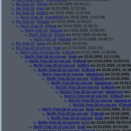
Re: Foto 26
(
Pfrnak
am 18.02.2009, 23:34:21)
Re: Foto 26
(
iraki
am 19.02.2009, 12:32:06)
Re: Foto 26
(
jo0815
am 19.02.2009, 12:47:24)
Re(2): Foto 26
(
user86060
am 19.02.2009, 13:01:08)
Re: Foto 26
(
Muubär
am 19.02.2009, 12:58:22)
Re(2): Foto 26
(
Pfrnak
am 19.02.2009, 15:38:11)
Re(3): Foto 26
(
Muubär
am 19.02.2009, 16:09:06)
Re(4): Foto 26
(
Pfrnak
am 20.02.2009, 00:09:44)
Re(5): Foto 26
(
Muubär
am 20.02.2009, 09:48:11)
Re: Foto 26
(
zeba
am 19.02.2009, 16:40:54)
Re: Foto 26 ist von mir
(
iraki
am 21.02.2009, 20:47:33)
Re(2): Foto 26 ist von mir
(
CWsoft
am 21.02.2009, 21:28:00)
Re(3): Foto 26 ist von mir
(
iraki
am 22.02.2009, 12:13:20)
Re(4): Foto 26 ist von mir
(
CWsoft
am 22.02.2009, 12:55:43)
Re(5): Foto 26 ist von mir
(
jo0815
am 22.02.2009, 14:46:06
Re(6): Foto 26 ist von mir
(
CWsoft
am 22.02.2009, 16:18
Re(7): Foto 26 ist von mir
(
danielcart
am 22.02.2009, 
Re(8): Foto 26 ist von mir
(
CWsoft
am 22.02.2009, 
Re(9): Foto 26 ist von mir
(
danielcart
am 22.02.2
Re(10): Foto 26 ist von mir
(
CWsoft
am 22.02.
Re(11): Foto 26 ist von mir
(
danielcart
am 2
Re(12): Foto 26 ist von mir
(
CWsoft
am 2
Re(13): Foto 26 ist von mir
(
danielcar
Re(14): Foto 26 ist von mir
(
CWsof
Re(7): Foto 26 ist von mir
(
iraki
am 22.02.2009, 19:31
Re(8): Foto 26 ist von mir
(
CWsoft
am 22.02.2009, 
Re(9): Foto 26 ist von mir
(
iraki
am 22.02.2009, 
Re(6): Foto 26 ist von mir
(
r'n'r
am 23.02.2009, 08:55:14
Re(5): Foto 26 ist von mir
(
iraki
am 22.02.2009, 16:34:29)