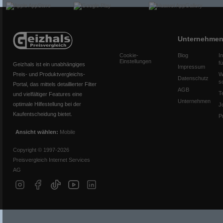
Unternehme
Cookie-
Blog
I
Einstellungen
f
Geizhals ist ein unabhängiges
Impressum
Preis- und Produktvergleichs-
W
Datenschutz
s
Portal, das mittels detaillierter Filter
AGB
T
und vielfältiger Features eine
Unternehmen
optimale Hilfestellung bei der
J
Kaufentscheidung bietet.
P
Ansicht wählen:
Mobile
Copyright © 1997-2026
Preisvergleich Internet Services
AG