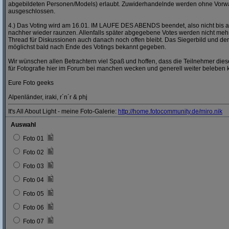
abgebildeten Personen/Models) erlaubt. Zuwiderhandelnde werden ohne Vor
ausgeschlossen.
4.) Das Voting wird am 16.01. IM LAUFE DES ABENDS beendet, also nicht bis a
nachher wieder raunzen. Allenfalls später abgegebene Votes werden nicht mehr
Thread für Diskussionen auch danach noch offen bleibt. Das Siegerbild und der
möglichst bald nach Ende des Votings bekannt gegeben.
Wir wünschen allen Betrachtern viel Spaß und hoffen, dass die Teilnehmer dies
für Fotografie hier im Forum bei manchen wecken und generell weiter beleben 
Eure Foto geeks
Alpenländer, iraki, r´n´r & phj
It's All About Light - meine Foto-Galerie:
http:/
/
home.fotocommunity.de/
miro.nik
Auswahl
Foto 01
Foto 02
Foto 03
Foto 04
Foto 05
Foto 06
Foto 07