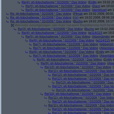
Re(4): gh-fotochallenge * 02/2009 * Das Voting
(
Entity
am 19.02.20
Re(5): gh-fotochallenge * 02/2009 * Das Voting
(
Dacri
am 19.02.
Re(5): gh-fotochallenge * 02/2009 * Das Voting
(
danielcart
am 1
Re: gh-fotochallenge * 02/2009 * Das Voting
(
Pfrnak
am 19.02.2009, 00:01
Re: gh-fotochallenge * 02/2009 * Das Voting
(
r'n'r
am 19.02.2009, 09:06:18
Re: gh-fotochallenge * 02/2009 * Das Voting
(
Bucho
am 19.02.2009, 10:17
Vom Autor zurückgezogen oder Autor hat seine Registrierung nicht bestä
Re(3): gh-fotochallenge * 02/2009 * Das Voting
(
Bucho
am 19.02.2009
Re(4): gh-fotochallenge * 02/2009 * Das Voting
(
w114/115
am 19.0
Re(5): gh-fotochallenge * 02/2009 * Das Voting
(
Alpenländer
am
Re(6): gh-fotochallenge * 02/2009 * Das Voting
(
w114/115
am
Re(7): gh-fotochallenge * 02/2009 * Das Voting
(
gibberish
Re(7): gh-fotochallenge * 02/2009 * Das Voting
(
Alpenlän
Re(6): gh-fotochallenge * 02/2009 * Das Voting
(
Entity
am 19.
Re(7): gh-fotochallenge * 02/2009 * Das Voting
(
Alpenlän
Re(8): gh-fotochallenge * 02/2009 * Das Voting
(
Entity
a
Re(9): gh-fotochallenge * 02/2009 * Das Voting
(
Alp
Re(10): gh-fotochallenge * 02/2009 * Das Voting
(
Re(11): gh-fotochallenge * 02/2009 * Das Votin
Re(12): gh-fotochallenge * 02/2009 * Das Vo
Re(12): gh-fotochallenge * 02/2009 * Das Vo
Re(13): gh-fotochallenge * 02/2009 * Das
Re(12): gh-fotochallenge * 02/2009 * Das Vo
Re(13): gh-fotochallenge * 02/2009 * Das
Re(10): gh-fotochallenge * 02/2009 * Das Voting
(
Re(11): gh-fotochallenge * 02/2009 * Das Votin
Re(12): gh-fotochallenge * 02/2009 * Das Vo
Re(11): gh-fotochallenge * 02/2009 * Das Votin
Re(12): gh-fotochallenge * 02/2009 * Das Vo
Re(12): gh-fotochallenge * 02/2009 * Das Vo