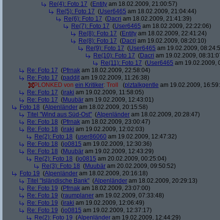
Re(4): Foto 17
(
Entity
am 18.02.2009, 21:00:57)
Re(5): Foto 17
(
User6465
am 18.02.2009, 21:04:44)
Re(6): Foto 17
(
Dacri
am 18.02.2009, 21:41:39)
Re(7): Foto 17
(
User6465
am 18.02.2009, 22:22:06)
Re(8): Foto 17
(
Entity
am 18.02.2009, 22:41:24)
Re(8): Foto 17
(
Dacri
am 19.02.2009, 08:20:10)
Re(9): Foto 17
(
User6465
am 19.02.2009, 08:24:
Re(10): Foto 17
(
Dacri
am 19.02.2009, 08:31:0
Re(11): Foto 17
(
User6465
am 19.02.2009, 
Re: Foto 17
(
Pfrnak
am 18.02.2009, 22:58:04)
Re: Foto 17
(
paddit
am 19.02.2009, 11:26:38)
PLONKED von
ein Kritiker
: Troll
(
plztalkgentle
am 19.02.2009, 16:59
Re: Foto 17
(
iraki
am 19.02.2009, 11:58:05)
Re: Foto 17
(
Muubär
am 19.02.2009, 12:43:01)
Foto 18
(
Alpenländer
am 18.02.2009, 20:15:58)
Titel "Wind aus Süd-Ost"
(
Alpenländer
am 18.02.2009, 20:28:47)
Re: Foto 18
(
Pfrnak
am 18.02.2009, 23:00:47)
Re: Foto 18
(
iraki
am 19.02.2009, 12:02:03)
Re(2): Foto 18
(
user86060
am 19.02.2009, 12:47:32)
Re: Foto 18
(
jo0815
am 19.02.2009, 12:30:36)
Re: Foto 18
(
Muubär
am 19.02.2009, 12:43:29)
Re(2): Foto 18
(
jo0815
am 20.02.2009, 00:25:04)
Re(3): Foto 18
(
Muubär
am 20.02.2009, 09:50:52)
Foto 19
(
Alpenländer
am 18.02.2009, 20:16:18)
Titel "Isländische Bank"
(
Alpenländer
am 18.02.2009, 20:29:13)
Re: Foto 19
(
Pfrnak
am 18.02.2009, 23:07:00)
Re: Foto 19
(
raumplaner
am 19.02.2009, 07:33:48)
Re: Foto 19
(
iraki
am 19.02.2009, 12:06:49)
Re: Foto 19
(
jo0815
am 19.02.2009, 12:37:17)
Re(2): Foto 19
(
Alpenländer
am 19.02.2009, 12:44:29)