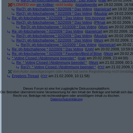
Re(3): gh-fotochallenge * 02/2009 * Das Voting
(
iraki
am 20.02.2009, 
PLONKED von
ein Kritiker
: nicht lustig
(
plztalkgentle
am 19.02.2009, 16:58
Re(2): gh-fotochallenge * 02/2009 * Das Voting
(
danielcart
am 19.02.200
Re(2): gh-fotochallenge * 02/2009 * Das Voting
(
Muubär
am 19.02.2009,
Re: gh-fotochallenge * 02/2009 * Das Voting
(
ms mcgyver
am 19.02.2009, 
Re(2): gh-fotochallenge * 02/2009 * Das Voting
(
Pfrnak
am 20.02.2009, 
Re(3): gh-fotochallenge * 02/2009 * Das Voting
(
Wuni
am 20.02.2009,
Re: gh-fotochallenge * 02/2009 * Das Voting
(
danielcart
am 20.02.2009, 10
Re(2): gh-fotochallenge * 02/2009 * Das Voting
(
Muubär
am 20.02.2009,
Re(2): gh-fotochallenge * 02/2009 * Das Voting
(
Wuni
am 20.02.2009, 1
Re(3): gh-fotochallenge * 02/2009 * Das Voting
(
danielcart
am 20.02.
Re: gh-fotochallenge * 02/2009 * Das Voting
(
Ugh!
am 20.02.2009, 10:59:0
Re: gh-fotochallenge * 02/2009 * Favoriten/Best of Böse
(
Wuni
am 20.02.20
* Voting Closed / Abstimmung beendet *
(
iraki
am 20.02.2009, 23:44:00)
Re: * Voting Closed / Abstimmung beendet *
(
Wuni
am 21.02.2009, 00:1
Re(2): * Voting Closed / Abstimmung beendet *
(
r'n'r
am 21.02.2009, 0
Vom Autor zurückgezogen oder Autor hat seine Registrierung nicht bestätig
Ergebnis Thread
(
r'n'r
am 21.02.2009, 10:11:58)
Dieses Forum ist eine frei zugängliche Diskussionsplattform.
Der Betreiber übernimmt keine Verantwortung für den Inhalt der Beiträge und behält sich das
Recht vor, Beiträge mit rechtswidrigem oder anstößigem Inhalt zu löschen.
Datenschutzerklärung