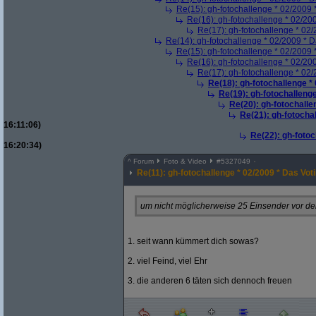
Re(15): gh-fotochallenge * 02/2009 
Re(16): gh-fotochallenge * 02/20
Re(17): gh-fotochallenge * 02/
Re(14): gh-fotochallenge * 02/2009 * D
Re(15): gh-fotochallenge * 02/2009 
Re(16): gh-fotochallenge * 02/20
Re(17): gh-fotochallenge * 02/
Re(18): gh-fotochallenge *
Re(19): gh-fotochallenge
Re(20): gh-fotochalle
Re(21): gh-fotocha
16:11:06)
Re(22): gh-fotoc
16:20:34)
^
Forum
Foto & Video
#
5327049
Re(11): gh-fotochallenge * 02/2009 * Das Vot
um nicht möglicherweise 25 Einsender vor de
1. seit wann kümmert dich sowas?
2. viel Feind, viel Ehr
3. die anderen 6 täten sich dennoch freuen