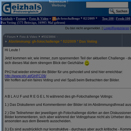
Impressum
|
Werbung
Geizhals
»
Forum
»
Foto & Video
»
gh-fotochallenge * 02/2009 *
Top-100
|
Fresh-100
Das Voting (575 Beiträge, 16905 Mal gelesen)
Du bist nicht angemeldet. [
Login/Registrieren
]
^
Forum
Foto & Video
#
5323894
Abstimmung: gh-fotochallenge * 02/2009 * Das Voting
Hi Leute !
Jetzt kommen wir, wie immer, zum spannenden Teil der aktuellen Challenge - de
sich dieses Mal dem strengen Blick der Geizhälse
PHJ hat wieder einmal die Bilder für uns gehostet und sind hier erreichbar:
http:/
/
www.phj.at/
GHFC09/
Wir hoffen auf ein faires Voting und viel Spaß beim Betrachten der Bilder.
A B L A U F und R E G E L N während des gh-Fotochallenge Votings:
1.) Das Diskutieren und Kommentieren der Bilder ist im Abstimmungsthread ausd
2.) Die Teilnehmer der jeweiligen gh-Fotochallenge dürfen an den Diskussion
Bilder kommentieren, sich aber während der Votingphase nicht als Urheber des
ansonsten aus dem Bewerb ausscheiden.
3.) Es sind ausdrücklich nur konstruktive - durchaus aber auch kritische - Komm