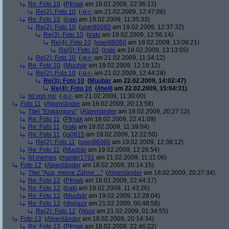
Re: Foto 10
(
Pfrnak
am 18.02.2009, 22:36:12)
Re(2): Foto 10
(
-g-r-
am 21.02.2009, 12:47:06)
Re: Foto 10
(
iraki
am 19.02.2009, 11:35:33)
Re(2): Foto 10
(
user86060
am 19.02.2009, 12:37:32)
Re(3): Foto 10
(
iraki
am 19.02.2009, 12:56:14)
Re(4): Foto 10
(
user86060
am 19.02.2009, 13:09:21)
Re(5): Foto 10
(
iraki
am 19.02.2009, 13:13:05)
Re(2): Foto 10
(
-g-r-
am 21.02.2009, 11:34:12)
Re: Foto 10
(
Muubär
am 19.02.2009, 12:18:12)
Re(2): Foto 10
(
-g-r-
am 21.02.2009, 12:44:28)
Re(3): Foto 10
(
Muubär
am 22.02.2009, 14:02:47)
Re(4): Foto 10
(
4helli
am 22.02.2009, 15:04:31)
Ist von mir
(
-g-r-
am 21.02.2009, 11:30:00)
Foto 11
(
Alpenländer
am 18.02.2009, 20:13:58)
Titel "Eiskänguru"
(
Alpenländer
am 18.02.2009, 20:27:12)
Re: Foto 11
(
Pfrnak
am 18.02.2009, 22:41:09)
Re: Foto 11
(
iraki
am 19.02.2009, 11:39:04)
Re: Foto 11
(
jo0815
am 19.02.2009, 12:22:50)
Re(2): Foto 11
(
user86060
am 19.02.2009, 12:38:12)
Re: Foto 11
(
Muubär
am 19.02.2009, 12:26:54)
Ist meines
(
master1791
am 21.02.2009, 11:11:06)
Foto 12
(
Alpenländer
am 18.02.2009, 20:14:15)
Titel "Aua, meine Zähne ..."
(
Alpenländer
am 18.02.2009, 20:27:34)
Re: Foto 12
(
Pfrnak
am 18.02.2009, 22:44:17)
Re: Foto 12
(
iraki
am 19.02.2009, 11:43:26)
Re: Foto 12
(
Muubär
am 19.02.2009, 12:28:04)
Re: Foto 12
(
digijazz
am 21.02.2009, 00:48:58)
Re(2): Foto 12
(
Wuni
am 21.02.2009, 01:34:55)
Foto 13
(
Alpenländer
am 18.02.2009, 20:14:34)
Re: Foto 13
(
Pfrnak
am 18.02.2009, 22:46:22)