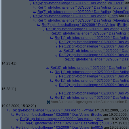
Re(6): gh-fotochallenge * 02/2009 * Das Voting
(
w114/115
am
Re(7): gh-fotochallenge * 02/2009 * Das Voting
(
gibberish
Re(7): gh-fotochallenge * 02/2009 * Das Voting
(
Alpenlän
Re(6): gh-fotochallenge * 02/2009 * Das Voting
(
Entity
am 19.
Re(7): gh-fotochallenge * 02/2009 * Das Voting
(
Alpenlän
Re(8): gh-fotochallenge * 02/2009 * Das Voting
(
Entity
a
Re(9): gh-fotochallenge * 02/2009 * Das Voting
(
Alp
Re(10): gh-fotochallenge * 02/2009 * Das Voting
(
Re(11): gh-fotochallenge * 02/2009 * Das Votin
Re(12): gh-fotochallenge * 02/2009 * Das Vo
Re(12): gh-fotochallenge * 02/2009 * Das Vo
Re(13): gh-fotochallenge * 02/2009 * Das
Re(12): gh-fotochallenge * 02/2009 * Das Vo
Re(13): gh-fotochallenge * 02/2009 * Das
14:23:41)
Re(10): gh-fotochallenge * 02/2009 * Das Voting
(
Re(11): gh-fotochallenge * 02/2009 * Das Votin
Re(12): gh-fotochallenge * 02/2009 * Das Vo
Re(11): gh-fotochallenge * 02/2009 * Das Votin
Re(12): gh-fotochallenge * 02/2009 * Das Vo
15:28:11)
Re(12): gh-fotochallenge * 02/2009 * Das Vo
Re(11): gh-fotochallenge * 02/2009 * Das Votin
Vom Autor zurückgezogen oder Autor hat seine Regi
19.02.2009, 15:32:21)
Re: gh-fotochallenge * 02/2009 * Das Voting
(
Pfrnak
am 19.02.2009, 15:17
Re(2): gh-fotochallenge * 02/2009 * Das Voting
(
Bucho
am 19.02.2009, 
Re(3): gh-fotochallenge * 02/2009 * Das Voting
(
Mr L
am 19.02.2009,
Re(4): gh-fotochallenge * 02/2009 * Das Voting
(
jo0815
am 19.02.2
Re(2): gh-fotochallenge * 02/2009 * Das Voting
(
jo0815
am 19.02.2009, 