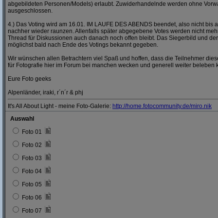
abgebildeten Personen/Models) erlaubt. Zuwiderhandelnde werden ohne Vor
ausgeschlossen.
4.) Das Voting wird am 16.01. IM LAUFE DES ABENDS beendet, also nicht bis a
nachher wieder raunzen. Allenfalls später abgegebene Votes werden nicht mehr
Thread für Diskussionen auch danach noch offen bleibt. Das Siegerbild und der
möglichst bald nach Ende des Votings bekannt gegeben.
Wir wünschen allen Betrachtern viel Spaß und hoffen, dass die Teilnehmer dies
für Fotografie hier im Forum bei manchen wecken und generell weiter beleben 
Eure Foto geeks
Alpenländer, iraki, r´n´r & phj
It's All About Light - meine Foto-Galerie:
http:/
/
home.fotocommunity.de/
miro.nik
Auswahl
Foto 01
Foto 02
Foto 03
Foto 04
Foto 05
Foto 06
Foto 07