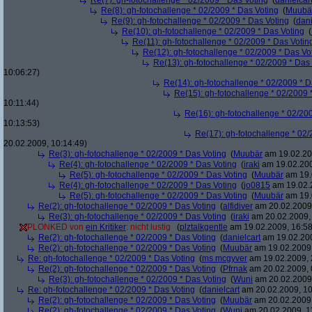
Re(7): gh-fotochallenge * 02/2009 * Das Voting
(
danielcar
Re(8): gh-fotochallenge * 02/2009 * Das Voting
(
Muubä
Re(9): gh-fotochallenge * 02/2009 * Das Voting
(
dani
Re(10): gh-fotochallenge * 02/2009 * Das Voting
(
Re(11): gh-fotochallenge * 02/2009 * Das Votin
Re(12): gh-fotochallenge * 02/2009 * Das Vo
Re(13): gh-fotochallenge * 02/2009 * Das
10:06:27)
Re(14): gh-fotochallenge * 02/2009 * D
Re(15): gh-fotochallenge * 02/2009 
10:11:44)
Re(16): gh-fotochallenge * 02/20
10:13:53)
Re(17): gh-fotochallenge * 02/
20.02.2009, 10:14:49)
Re(3): gh-fotochallenge * 02/2009 * Das Voting
(
Muubär
am 19.02.20
Re(4): gh-fotochallenge * 02/2009 * Das Voting
(
iraki
am 19.02.200
Re(5): gh-fotochallenge * 02/2009 * Das Voting
(
Muubär
am 19.
Re(4): gh-fotochallenge * 02/2009 * Das Voting
(
jo0815
am 19.02.2
Re(5): gh-fotochallenge * 02/2009 * Das Voting
(
Muubär
am 19.
Re(2): gh-fotochallenge * 02/2009 * Das Voting
(
alfidiver
am 20.02.2009,
Re(3): gh-fotochallenge * 02/2009 * Das Voting
(
iraki
am 20.02.2009, 
PLONKED von
ein Kritiker
: nicht lustig
(
plztalkgentle
am 19.02.2009, 16:58
Re(2): gh-fotochallenge * 02/2009 * Das Voting
(
danielcart
am 19.02.200
Re(2): gh-fotochallenge * 02/2009 * Das Voting
(
Muubär
am 19.02.2009,
Re: gh-fotochallenge * 02/2009 * Das Voting
(
ms mcgyver
am 19.02.2009, 
Re(2): gh-fotochallenge * 02/2009 * Das Voting
(
Pfrnak
am 20.02.2009, 
Re(3): gh-fotochallenge * 02/2009 * Das Voting
(
Wuni
am 20.02.2009,
Re: gh-fotochallenge * 02/2009 * Das Voting
(
danielcart
am 20.02.2009, 10
Re(2): gh-fotochallenge * 02/2009 * Das Voting
(
Muubär
am 20.02.2009,
Re(2): gh-fotochallenge * 02/2009 * Das Voting
(
Wuni
am 20.02.2009, 1