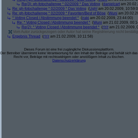
Re(3): gh-fotochallenge * 02/2009 * Das Voting
(
danielcart
am 20.02.
Re: gh-fotochallenge * 02/2009 * Das Voting
(
Ugh!
am 20.02.2009, 10:59:0
Re: gh-fotochallenge * 02/2009 * Favoriten/Best of Böse
(
Wuni
am 20.02.20
* Voting Closed / Abstimmung beendet *
(
iraki
am 20.02.2009, 23:44:00)
Re: * Voting Closed / Abstimmung beendet *
(
Wuni
am 21.02.2009, 00:1
Re(2): * Voting Closed / Abstimmung beendet *
(
r'n'r
am 21.02.2009, 0
Vom Autor zurückgezogen oder Autor hat seine Registrierung nicht bestätig
Ergebnis Thread
(
r'n'r
am 21.02.2009, 10:11:58)
Dieses Forum ist eine frei zugängliche Diskussionsplattform.
Der Betreiber übernimmt keine Verantwortung für den Inhalt der Beiträge und behält sich das
Recht vor, Beiträge mit rechtswidrigem oder anstößigem Inhalt zu löschen.
Datenschutzerklärung