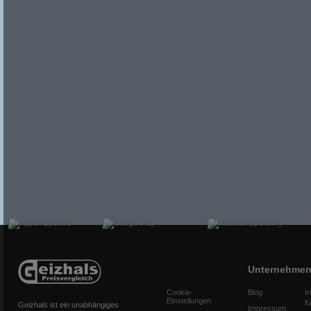
Unternehme
Cookie-
Blog
I
Einstellungen
f
Geizhals ist ein unabhängiges
Impressum