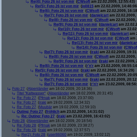
Re(4): Foto 26 ist von mir
(
CWsoft
am 22.02.2009, 12:55:43)
Re(5): Foto 26 ist von mir
(
jo0815
am 22.02.2009, 14:46:06
Re(6): Foto 26 ist von mir
(
CWsoft
am 22.02.2009, 16:18
Re(7): Foto 26 ist von mir
(
danielcart
am 22.02.2009, 
Re(8): Foto 26 ist von mir
(
CWsoft
am 22.02.2009, 
Re(9): Foto 26 ist von mir
(
danielcart
am 22.02.2
Re(10): Foto 26 ist von mir
(
CWsoft
am 22.02.
Re(11): Foto 26 ist von mir
(
danielcart
am 2
Re(12): Foto 26 ist von mir
(
CWsoft
am 2
Re(13): Foto 26 ist von mir
(
danielcar
Re(14): Foto 26 ist von mir
(
CWsof
Re(7): Foto 26 ist von mir
(
iraki
am 22.02.2009, 19:31
Re(8): Foto 26 ist von mir
(
CWsoft
am 22.02.2009, 
Re(9): Foto 26 ist von mir
(
iraki
am 22.02.2009, 
Re(6): Foto 26 ist von mir
(
r'n'r
am 23.02.2009, 08:55:14
Re(5): Foto 26 ist von mir
(
iraki
am 22.02.2009, 16:34:29)
Re(6): Foto 26 ist von mir
(
CWsoft
am 22.02.2009, 20:05
Re(7): Foto 26 ist von mir
(
iraki
am 22.02.2009, 20:12
Re(7): Foto 26 ist von mir
(
r'n'r
am 23.02.2009, 08:56
Foto 27
(
Alpenländer
am 18.02.2009, 20:18:36)
Titel "Kaltwasser"
(
Alpenländer
am 18.02.2009, 20:31:45)
Re: Foto 27
(
Pfrnak
am 18.02.2009, 23:37:00)
Re: Foto 27
(
iraki
am 19.02.2009, 12:34:32)
Re: Foto 27
(
Muubär
am 19.02.2009, 12:59:10)
Outing: Foto 27
(
fröhlich
am 23.02.2009, 14:31:02)
Re: Outing: Foto 27
(
iraki
am 23.02.2009, 16:43:02)
Foto 28
(
Alpenländer
am 18.02.2009, 20:18:54)
Re: Foto 28
(
Pfrnak
am 18.02.2009, 23:38:27)
Re: Foto 28
(
iraki
am 19.02.2009, 12:37:57)
Re(2): Foto 28
(
user86060
am 19.02.2009, 13:02:12)