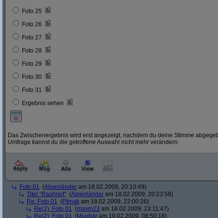
Foto 25
Foto 26
Foto 27
Foto 28
Foto 29
Foto 30
Foto 31
Ergebnis sehen
Das Zwischenergebnis wird erst angezeigt, nachdem du deine Stimme abgegebe
Umfrage kannst du die getroffene Auswahl nicht mehr verändern.
Foto 01
(
Alpenländer
am 18.02.2009, 20:10:49)
Titel "Rauhreif"
(
Alpenländer
am 18.02.2009, 20:23:58)
Re: Foto 01
(
Pfrnak
am 18.02.2009, 22:00:26)
Re(2): Foto 01
(
maxm23
am 18.02.2009, 23:11:47)
Re(2): Foto 01
(
Muubär
am 19.02.2009, 08:50:18)