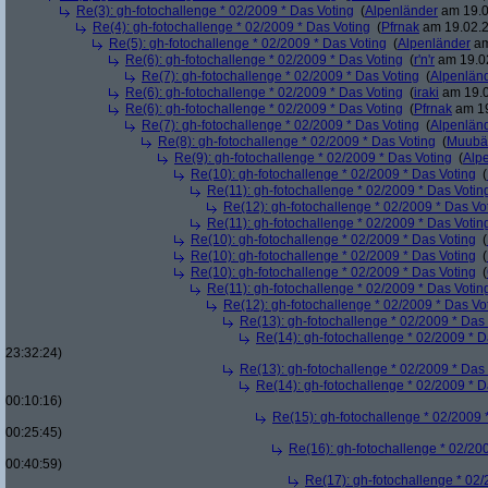
Re(3): gh-fotochallenge * 02/2009 * Das Voting
(
Alpenländer
am 19.0
Re(4): gh-fotochallenge * 02/2009 * Das Voting
(
Pfrnak
am 19.02.2
Re(5): gh-fotochallenge * 02/2009 * Das Voting
(
Alpenländer
am
Re(6): gh-fotochallenge * 02/2009 * Das Voting
(
r'n'r
am 19.02
Re(7): gh-fotochallenge * 02/2009 * Das Voting
(
Alpenlän
Re(6): gh-fotochallenge * 02/2009 * Das Voting
(
iraki
am 19.0
Re(6): gh-fotochallenge * 02/2009 * Das Voting
(
Pfrnak
am 19
Re(7): gh-fotochallenge * 02/2009 * Das Voting
(
Alpenlän
Re(8): gh-fotochallenge * 02/2009 * Das Voting
(
Muubä
Re(9): gh-fotochallenge * 02/2009 * Das Voting
(
Alp
Re(10): gh-fotochallenge * 02/2009 * Das Voting
(
Re(11): gh-fotochallenge * 02/2009 * Das Votin
Re(12): gh-fotochallenge * 02/2009 * Das Vo
Re(11): gh-fotochallenge * 02/2009 * Das Votin
Re(10): gh-fotochallenge * 02/2009 * Das Voting
(
Re(10): gh-fotochallenge * 02/2009 * Das Voting
(
Re(10): gh-fotochallenge * 02/2009 * Das Voting
(
Re(11): gh-fotochallenge * 02/2009 * Das Votin
Re(12): gh-fotochallenge * 02/2009 * Das Vo
Re(13): gh-fotochallenge * 02/2009 * Das
Re(14): gh-fotochallenge * 02/2009 * D
23:32:24)
Re(13): gh-fotochallenge * 02/2009 * Das
Re(14): gh-fotochallenge * 02/2009 * D
00:10:16)
Re(15): gh-fotochallenge * 02/2009 
00:25:45)
Re(16): gh-fotochallenge * 02/20
00:40:59)
Re(17): gh-fotochallenge * 02/