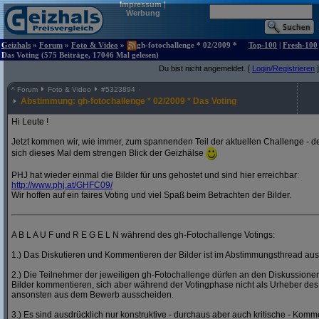
Impressum
|
Werbung
Geizhals
»
Forum
»
Foto & Video
»
gh-fotochallenge * 02/2009 *
Top-100
|
Fresh-100
Das Voting (575 Beiträge, 17046 Mal gelesen)
Du bist nicht angemeldet. [
Login/Registrieren
]
^
Forum
Foto & Video
#
5323894
Abstimmung: gh-fotochallenge * 02/2009 * Das Voting
Hi Leute !
Jetzt kommen wir, wie immer, zum spannenden Teil der aktuellen Challenge - de
sich dieses Mal dem strengen Blick der Geizhälse
PHJ hat wieder einmal die Bilder für uns gehostet und sind hier erreichbar:
http:/
/
www.phj.at/
GHFC09/
Wir hoffen auf ein faires Voting und viel Spaß beim Betrachten der Bilder.
A B L A U F und R E G E L N während des gh-Fotochallenge Votings:
1.) Das Diskutieren und Kommentieren der Bilder ist im Abstimmungsthread ausd
2.) Die Teilnehmer der jeweiligen gh-Fotochallenge dürfen an den Diskussion
Bilder kommentieren, sich aber während der Votingphase nicht als Urheber des
ansonsten aus dem Bewerb ausscheiden.
3.) Es sind ausdrücklich nur konstruktive - durchaus aber auch kritische - Komm