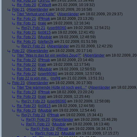
Re: Foto 20
(
Srv-02
am 19.02.2009, 13:59:49)
Re: Foto 20
(
CWsoft
am 21.02.2009, 10:19:32)
Foto 21
(
Alpenländer
am 18.02.2009, 20:16:58)
Titel "Verlust und Kälte"
(
Alpenländer
am 18.02.2009, 20:29:37)
Re: Foto 21
(
Pfrnak
am 18.02.2009, 23:13:26)
Re: Foto 21
(
iraki
am 19.02.2009, 12:16:34)
Re(2): Foto 21
(
user86060
am 19.02.2009, 12:54:21)
Re: Foto 21
(
jo0815
am 19.02.2009, 12:41:45)
Re: Foto 21
(
Muubär
am 19.02.2009, 12:48:59)
Re: Foto 21
(
stefan2k
am 21.02.2009, 01:51:59)
Re(2): Foto 21
(
Alpenländer
am 21.02.2009, 12:42:29)
Foto 22
(
Alpenländer
am 18.02.2009, 20:17:14)
Titel "Was is das für ein weißes Zeug?"
(
Alpenländer
am 18.02.2009, 20
Re: Foto 22
(
Pfrnak
am 18.02.2009, 23:14:40)
Re: Foto 22
(
iraki
am 19.02.2009, 12:17:54)
Re: Foto 22
(
Muubär
am 19.02.2009, 12:50:53)
Re: Foto 22
(
user86060
am 19.02.2009, 12:57:04)
Foto 22 is von mir...
(
m@tt
am 21.02.2009, 13:51:31)
Foto 23
(
Alpenländer
am 18.02.2009, 20:17:30)
Titel "Die wärmende Hütte ist noch weit...."
(
Alpenländer
am 18.02.2009,
Re: Foto 23
(
Pfrnak
am 18.02.2009, 23:20:24)
Re: Foto 23
(
iraki
am 19.02.2009, 12:25:44)
Re(2): Foto 23
(
user86060
am 19.02.2009, 12:58:08)
Re: Foto 23
(
jo0815
am 19.02.2009, 12:44:58)
Re: Foto 23
(
Muubär
am 19.02.2009, 12:54:44)
Re(2): Foto 23
(
Pfrnak
am 19.02.2009, 15:34:41)
Re(3): Foto 23
(
Alpenländer
am 19.02.2009, 15:46:29)
Re(3): Foto 23
(
Muubär
am 19.02.2009, 16:13:48)
Re(4): Foto 23
(
Pfrnak
am 19.02.2009, 16:34:17)
Re(5): Foto 23
(
Muubär
am 19.02.2009, 17:15:27)