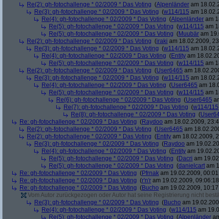
Re(2): gh-fotochallenge * 02/2009 * Das Voting
(
Alpenländer
am 18.02.2
Re(3): gh-fotochallenge * 02/2009 * Das Voting
(
w114/115
am 18.02.2
Re(4): gh-fotochallenge * 02/2009 * Das Voting
(
Alpenländer
am 18
Re(5): gh-fotochallenge * 02/2009 * Das Voting
(
w114/115
am 18
Re(5): gh-fotochallenge * 02/2009 * Das Voting
(
Muubär
am 19.
Re(2): gh-fotochallenge * 02/2009 * Das Voting
(
iraki
am 18.02.2009, 23
Re(3): gh-fotochallenge * 02/2009 * Das Voting
(
w114/115
am 18.02.2
Re(4): gh-fotochallenge * 02/2009 * Das Voting
(
Entity
am 18.02.20
Re(5): gh-fotochallenge * 02/2009 * Das Voting
(
w114/115
am 18
Re(2): gh-fotochallenge * 02/2009 * Das Voting
(
User6465
am 18.02.200
Re(3): gh-fotochallenge * 02/2009 * Das Voting
(
w114/115
am 18.02.2
Re(4): gh-fotochallenge * 02/2009 * Das Voting
(
User6465
am 18.0
Re(5): gh-fotochallenge * 02/2009 * Das Voting
(
w114/115
am 18
Re(6): gh-fotochallenge * 02/2009 * Das Voting
(
User6465
am
Re(7): gh-fotochallenge * 02/2009 * Das Voting
(
w114/115
Re(8): gh-fotochallenge * 02/2009 * Das Voting
(
User6
Re: gh-fotochallenge * 02/2009 * Das Voting
(
Raydoo
am 18.02.2009, 23:4
Re(2): gh-fotochallenge * 02/2009 * Das Voting
(
User6465
am 18.02.200
Re(2): gh-fotochallenge * 02/2009 * Das Voting
(
Entity
am 18.02.2009, 2
Re(3): gh-fotochallenge * 02/2009 * Das Voting
(
Raydoo
am 19.02.20
Re(4): gh-fotochallenge * 02/2009 * Das Voting
(
Entity
am 19.02.20
Re(5): gh-fotochallenge * 02/2009 * Das Voting
(
Dacri
am 19.02.
Re(5): gh-fotochallenge * 02/2009 * Das Voting
(
danielcart
am 1
Re: gh-fotochallenge * 02/2009 * Das Voting
(
Pfrnak
am 19.02.2009, 00:01
Re: gh-fotochallenge * 02/2009 * Das Voting
(
r'n'r
am 19.02.2009, 09:06:18
Re: gh-fotochallenge * 02/2009 * Das Voting
(
Bucho
am 19.02.2009, 10:17
Vom Autor zurückgezogen oder Autor hat seine Registrierung nicht bestä
Re(3): gh-fotochallenge * 02/2009 * Das Voting
(
Bucho
am 19.02.2009
Re(4): gh-fotochallenge * 02/2009 * Das Voting
(
w114/115
am 19.0
Re(5): gh-fotochallenge * 02/2009 * Das Voting
(
Alpenländer
am