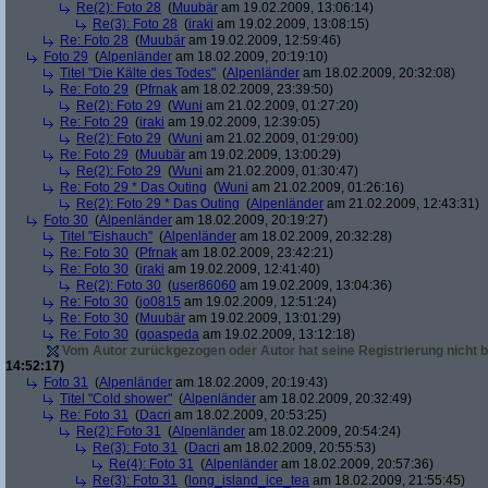
Re(2): Foto 28
(
Muubär
am 19.02.2009, 13:06:14)
Re(3): Foto 28
(
iraki
am 19.02.2009, 13:08:15)
Re: Foto 28
(
Muubär
am 19.02.2009, 12:59:46)
Foto 29
(
Alpenländer
am 18.02.2009, 20:19:10)
Titel "Die Kälte des Todes"
(
Alpenländer
am 18.02.2009, 20:32:08)
Re: Foto 29
(
Pfrnak
am 18.02.2009, 23:39:50)
Re(2): Foto 29
(
Wuni
am 21.02.2009, 01:27:20)
Re: Foto 29
(
iraki
am 19.02.2009, 12:39:05)
Re(2): Foto 29
(
Wuni
am 21.02.2009, 01:29:00)
Re: Foto 29
(
Muubär
am 19.02.2009, 13:00:29)
Re(2): Foto 29
(
Wuni
am 21.02.2009, 01:30:47)
Re: Foto 29 * Das Outing
(
Wuni
am 21.02.2009, 01:26:16)
Re(2): Foto 29 * Das Outing
(
Alpenländer
am 21.02.2009, 12:43:31)
Foto 30
(
Alpenländer
am 18.02.2009, 20:19:27)
Titel "Eishauch"
(
Alpenländer
am 18.02.2009, 20:32:28)
Re: Foto 30
(
Pfrnak
am 18.02.2009, 23:42:21)
Re: Foto 30
(
iraki
am 19.02.2009, 12:41:40)
Re(2): Foto 30
(
user86060
am 19.02.2009, 13:04:36)
Re: Foto 30
(
jo0815
am 19.02.2009, 12:51:24)
Re: Foto 30
(
Muubär
am 19.02.2009, 13:01:29)
Re: Foto 30
(
goaspeda
am 19.02.2009, 13:12:18)
Vom Autor zurückgezogen oder Autor hat seine Registrierung nicht b
14:52:17)
Foto 31
(
Alpenländer
am 18.02.2009, 20:19:43)
Titel "Cold shower"
(
Alpenländer
am 18.02.2009, 20:32:49)
Re: Foto 31
(
Dacri
am 18.02.2009, 20:53:25)
Re(2): Foto 31
(
Alpenländer
am 18.02.2009, 20:54:24)
Re(3): Foto 31
(
Dacri
am 18.02.2009, 20:55:53)
Re(4): Foto 31
(
Alpenländer
am 18.02.2009, 20:57:36)
Re(3): Foto 31
(
long_island_ice_tea
am 18.02.2009, 21:55:45)