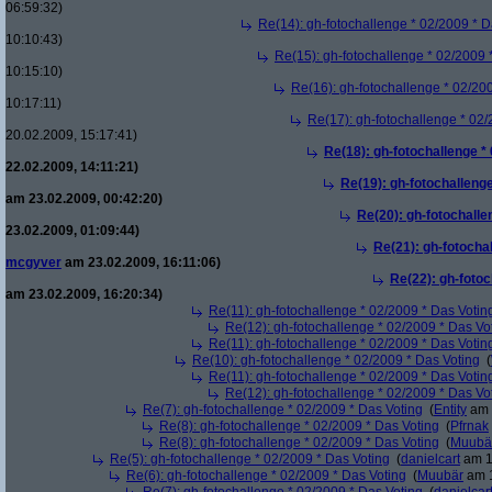
06:59:32)
Re(14): gh-fotochallenge * 02/2009 * D
10:10:43)
Re(15): gh-fotochallenge * 02/2009 
10:15:10)
Re(16): gh-fotochallenge * 02/20
10:17:11)
Re(17): gh-fotochallenge * 02/
20.02.2009, 15:17:41)
Re(18): gh-fotochallenge *
22.02.2009, 14:11:21)
Re(19): gh-fotochallenge
am 23.02.2009, 00:42:20)
Re(20): gh-fotochalle
23.02.2009, 01:09:44)
Re(21): gh-fotocha
mcgyver
am 23.02.2009, 16:11:06)
Re(22): gh-fotoc
am 23.02.2009, 16:20:34)
Re(11): gh-fotochallenge * 02/2009 * Das Votin
Re(12): gh-fotochallenge * 02/2009 * Das Vo
Re(11): gh-fotochallenge * 02/2009 * Das Votin
Re(10): gh-fotochallenge * 02/2009 * Das Voting
(
Re(11): gh-fotochallenge * 02/2009 * Das Votin
Re(12): gh-fotochallenge * 02/2009 * Das Vo
Re(7): gh-fotochallenge * 02/2009 * Das Voting
(
Entity
am 
Re(8): gh-fotochallenge * 02/2009 * Das Voting
(
Pfrnak
Re(8): gh-fotochallenge * 02/2009 * Das Voting
(
Muubä
Re(5): gh-fotochallenge * 02/2009 * Das Voting
(
danielcart
am 1
Re(6): gh-fotochallenge * 02/2009 * Das Voting
(
Muubär
am 1