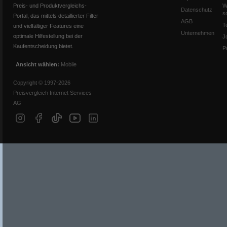
Preis- und Produktvergleichs-
W
Datenschutz
s
Portal, das mittels detaillierter Filter
AGB
T
und vielfältiger Features eine
Unternehmen
optimale Hilfestellung bei der
J
Kaufentscheidung bietet.
P
Ansicht wählen:
Mobile
Copyright © 1997-2026
Preisvergleich Internet Services
AG