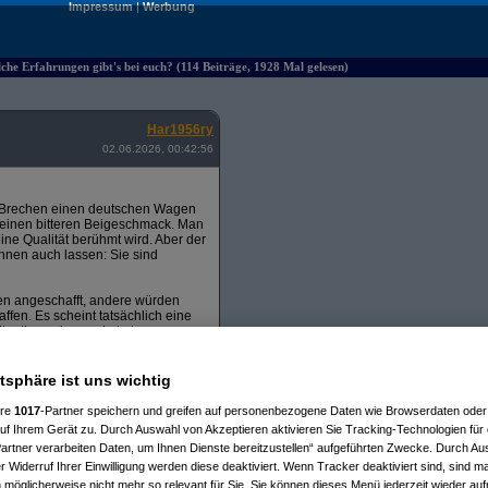
Impressum
|
Werbung
he Erfahrungen gibt's bei euch? (114 Beiträge, 1928 Mal gelesen)
Har1956ry
02.06.2026, 00:42:56
und Brechen einen deutschen Wagen
 einen bitteren Beigeschmack. Man
eine Qualität berühmt wird. Aber der
hnen auch lassen: Sie sind
en angeschafft, andere würden
fen. Es scheint tatsächlich eine
Situation, mir gerade keinen neuen
arum würde mich interessieren, wie
as habts ihr schon für Erfahrungen
atsphäre ist uns wichtig
ere
1017
-Partner speichern und greifen auf personenbezogene Daten wie Browserdaten oder 
f Ihrem Gerät zu. Durch Auswahl von Akzeptieren aktivieren Sie Tracking-Technologien für d
artner verarbeiten Daten, um Ihnen Dienste bereitzustellen“ aufgeführten Zwecke. Durch Aus
 Widerruf Ihrer Einwilligung werden diese deaktiviert. Wenn Tracker deaktiviert sind, sind m
s bei euch?
(
AVS_reloaded
am 02.06.2026, 08:03:43)
 möglicherweise nicht mehr so relevant für Sie. Sie können dieses Menü jederzeit wieder auf