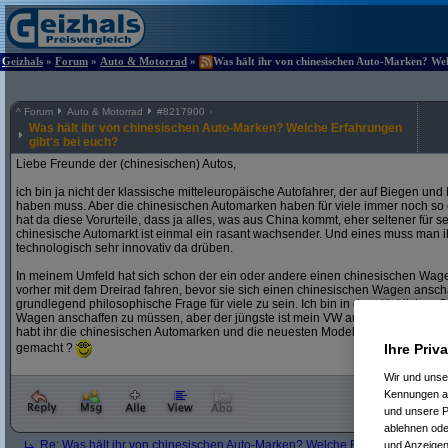
Geizhals
»
Forum
»
Auto & Motorrad
»
Was hält ihr von chinesischen Auto-Marken? Welc
^
Forum
Auto & Motorrad
#
8217900
Was hält ihr von chinesischen Auto-Marken? Welche Erfahrungen
gibt's bei euch?
Liebe Freunde der (chinesischen) Autos,
ich bin ja nicht der klassische mitteleuropäische Autofahrer, der auf Biegen 
haben muss. Aber die chinesischen Automarken haben für viele immer noch so
hat da diese Vorurteile, dass ja alles, was aus China kommt, eher seltener für s
chinesische Automarkt ist einmal ein rasant wachsender. Und eines muss man i
technologisch sehr innovativ da drüben.
In meinem Umfeld hat sich schon der ein oder andere einen chinesischen Wag
vorher mit dem Dreirad fahren, bevor sie sich einen chinesischen Wagen anschaf
grundlegend philosophische Frage für viele zu sein. Ich bin in der glücklichen 
Wagen anschaffen zu müssen, aber der jüngste ist mein VW auch nicht mehr. D
habt ihr die chinesischen Automarken und die neuesten Modelle so erlebt und w
gemacht ?
Ihre Priv
Wir und uns
Kennungen au
und unsere P
ablehnen oder
Re: Was hält ihr von chinesischen Auto-Marken? Welche Erfahrungen gibt'
und Anzeigen