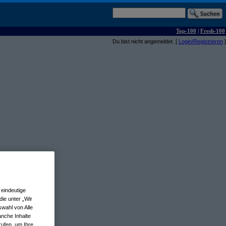
Top-100
|
Fresh-100
Du bist nicht angemeldet. [
Login/Registrieren
]
eindeutige
ie unter „Wir
wahl von Alle
anche Inhalte
rufen, um Ihre