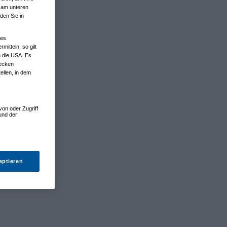
n am unteren
den Sie in
nes
tteln, so gilt
n die USA. Es
wecken
ellen, in dem
von oder Zugriff
und der
eptieren