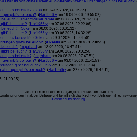
Was hält ihr von chinesischen Auto-Marken? Welche Erfahrungen gibt's bei euch?
en gibt's bei euch?
(
Jakk
am 14.06.2026, 00:16:36)
ngen gibt's bei euch?
(
Har1956ry
am 19.06.2026, 19:55:02)
s bei euch?
(
scientificallyilliterate
am 06.06.2026, 20:34:30)
gibt's bei euch?
(
Har1956ry
am 07.06.2026, 22:22:06)
s bei euch?
(
Gukerl
am 08.06.2026, 13:31:32)
gibt's bei euch?
(
Har1956ry
am 09.06.2026, 14:32:28)
en gibt's bei euch?
(
Gukerl
am 29.07.2026, 16:44:50)
hrungen gibt's bei euch?
(
Alkestis
am 31.07.2026, 15:30:40)
s bei euch?
(
mgerhard
am 12.06.2026, 18:47:51)
gibt's bei euch?
(
Har1956ry
am 19.06.2026, 20:01:50)
en gibt's bei euch?
(
mgerhard
am 20.06.2026, 07:47:51)
ngen gibt's bei euch?
(
Har1956ry
am 03.07.2026, 21:41:58)
hrungen gibt's bei euch?
(
Jakk
am 18.07.2026, 09:08:54)
rfahrungen gibt's bei euch?
(
Har1956ry
am 22.07.2026, 16:47:11)
, 21:09:15)
Dieses Forum ist eine frei zugängliche Diskussionsplattform.
wortung für den Inhalt der Beiträge und behält sich das Recht vor, Beiträge mit rechtswidrig
Datenschutzerklärung