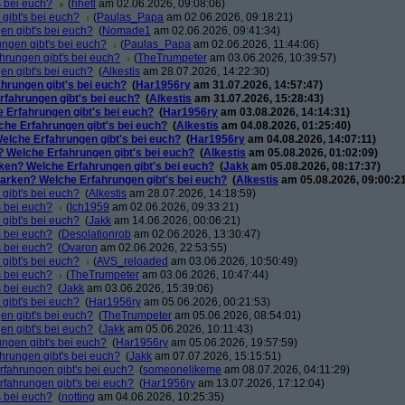
s bei euch?
(
hhetl
am 02.06.2026, 09:08:06)
gibt's bei euch?
(
Paulas_Papa
am 02.06.2026, 09:18:21)
en gibt's bei euch?
(
Nomade1
am 02.06.2026, 09:41:34)
ngen gibt's bei euch?
(
Paulas_Papa
am 02.06.2026, 11:44:06)
hrungen gibt's bei euch?
(
TheTrumpeter
am 03.06.2026, 10:39:57)
en gibt's bei euch?
(
Alkestis
am 28.07.2026, 14:22:30)
hrungen gibt's bei euch?
(
Har1956ry
am 31.07.2026, 14:57:47)
rfahrungen gibt's bei euch?
(
Alkestis
am 31.07.2026, 15:28:43)
 Erfahrungen gibt's bei euch?
(
Har1956ry
am 03.08.2026, 14:14:31)
che Erfahrungen gibt's bei euch?
(
Alkestis
am 04.08.2026, 01:25:40)
elche Erfahrungen gibt's bei euch?
(
Har1956ry
am 04.08.2026, 14:07:11)
? Welche Erfahrungen gibt's bei euch?
(
Alkestis
am 05.08.2026, 01:02:09)
ken? Welche Erfahrungen gibt's bei euch?
(
Jakk
am 05.08.2026, 08:17:37)
Marken? Welche Erfahrungen gibt's bei euch?
(
Alkestis
am 05.08.2026, 09:00:21
gibt's bei euch?
(
Alkestis
am 28.07.2026, 14:18:59)
s bei euch?
(
Ich1959
am 02.06.2026, 09:33:21)
gibt's bei euch?
(
Jakk
am 14.06.2026, 00:06:21)
s bei euch?
(
Desolationrob
am 02.06.2026, 13:30:47)
s bei euch?
(
Ovaron
am 02.06.2026, 22:53:55)
gibt's bei euch?
(
AVS_reloaded
am 03.06.2026, 10:50:49)
s bei euch?
(
TheTrumpeter
am 03.06.2026, 10:47:44)
s bei euch?
(
Jakk
am 03.06.2026, 15:39:06)
gibt's bei euch?
(
Har1956ry
am 05.06.2026, 00:21:53)
en gibt's bei euch?
(
TheTrumpeter
am 05.06.2026, 08:54:01)
en gibt's bei euch?
(
Jakk
am 05.06.2026, 10:11:43)
ngen gibt's bei euch?
(
Har1956ry
am 05.06.2026, 19:57:59)
hrungen gibt's bei euch?
(
Jakk
am 07.07.2026, 15:15:51)
rfahrungen gibt's bei euch?
(
someonelikeme
am 08.07.2026, 04:11:29)
rfahrungen gibt's bei euch?
(
Har1956ry
am 13.07.2026, 17:12:04)
s bei euch?
(
notting
am 04.06.2026, 10:25:35)