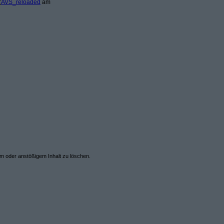
(
AVS_reloaded
am
em oder anstößigem Inhalt zu löschen.