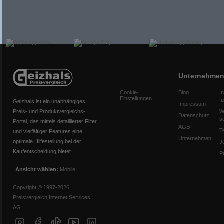
Unternehme
Cookie-
Blog
I
Einstellungen
f
Geizhals ist ein unabhängiges
Impressum
Preis- und Produktvergleichs-
W
Datenschutz
s
Portal, das mittels detaillierter Filter
AGB
T
und vielfältiger Features eine
Unternehmen
optimale Hilfestellung bei der
J
Kaufentscheidung bietet.
P
Ansicht wählen:
Mobile
Copyright © 1997-2026
Preisvergleich Internet Services
AG