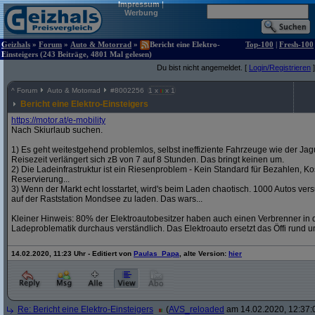
Impressum
|
Werbung
Geizhals
»
Forum
»
Auto & Motorrad
»
Bericht eine Elektro-
Top-100
|
Fresh-100
Einsteigers (243 Beiträge, 4801 Mal gelesen)
Du bist nicht angemeldet. [
Login/Registrieren
]
^
Forum
Auto & Motorrad
#
8002256
1 x
x 1
Bericht eine Elektro-Einsteigers
https:/
/
motor.at/
e-mobility
Nach Skiurlaub suchen.
1) Es geht weitestgehend problemlos, selbst ineffiziente Fahrzeuge wie der Jag
Reisezeit verlängert sich zB von 7 auf 8 Stunden. Das bringt keinen um.
2) Die Ladeinfrastruktur ist ein Riesenproblem - Kein Standard für Bezahlen, Kos
Reservierung...
3) Wenn der Markt echt losstartet, wird's beim Laden chaotisch. 1000 Autos v
auf der Raststation Mondsee zu laden. Das wars...
Kleiner Hinweis: 80% der Elektroautobesitzer haben auch einen Verbrenner in d
Ladeproblematik durchaus verständlich. Das Elektroauto ersetzt das Öffi rund u
14.02.2020, 11:23 Uhr - Editiert von
Paulas_Papa
, alte Version:
hier
Re: Bericht eine Elektro-Einsteigers
(
AVS_reloaded
am 14.02.2020, 12:37: