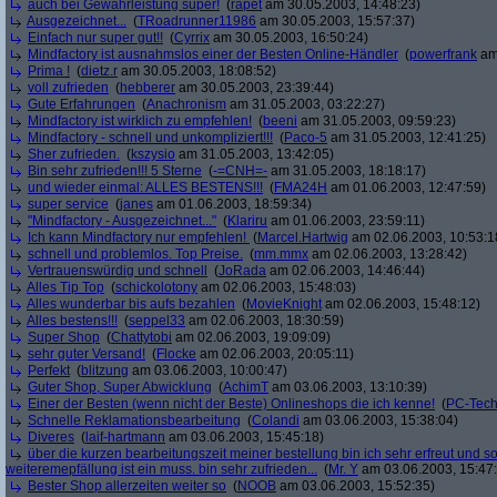
auch bei Gewährleistung super!
(
rapet
am 30.05.2003, 14:48:23)
Ausgezeichnet...
(
TRoadrunner11986
am 30.05.2003, 15:57:37)
Einfach nur super gut!!
(
Cyrrix
am 30.05.2003, 16:50:24)
Mindfactory ist ausnahmslos einer der Besten Online-Händler
(
powerfrank
am 
Prima !
(
dietz.r
am 30.05.2003, 18:08:52)
voll zufrieden
(
hebberer
am 30.05.2003, 23:39:44)
Gute Erfahrungen
(
Anachronism
am 31.05.2003, 03:22:27)
Mindfactory ist wirklich zu empfehlen!
(
beeni
am 31.05.2003, 09:59:23)
Mindfactory - schnell und unkompliziert!!!
(
Paco-5
am 31.05.2003, 12:41:25)
Sher zufrieden.
(
kszysio
am 31.05.2003, 13:42:05)
Bin sehr zufrieden!!! 5 Sterne
(
-=CNH=-
am 31.05.2003, 18:18:17)
und wieder einmal: ALLES BESTENS!!!
(
FMA24H
am 01.06.2003, 12:47:59)
super service
(
janes
am 01.06.2003, 18:59:34)
"Mindfactory - Ausgezeichnet..."
(
Klariru
am 01.06.2003, 23:59:11)
Ich kann Mindfactory nur empfehlen!
(
Marcel.Hartwig
am 02.06.2003, 10:53:1
schnell und problemlos. Top Preise.
(
mm.mmx
am 02.06.2003, 13:28:42)
Vertrauenswürdig und schnell
(
JoRada
am 02.06.2003, 14:46:44)
Alles Tip Top
(
schickolotony
am 02.06.2003, 15:48:03)
Alles wunderbar bis aufs bezahlen
(
MovieKnight
am 02.06.2003, 15:48:12)
Alles bestens!!!
(
seppel33
am 02.06.2003, 18:30:59)
Super Shop
(
Chattytobi
am 02.06.2003, 19:09:09)
sehr guter Versand!
(
Flocke
am 02.06.2003, 20:05:11)
Perfekt
(
blitzung
am 03.06.2003, 10:00:47)
Guter Shop, Super Abwicklung
(
AchimT
am 03.06.2003, 13:10:39)
Einer der Besten (wenn nicht der Beste) Onlineshops die ich kenne!
(
PC-Tech
Schnelle Reklamationsbearbeitung
(
Colandi
am 03.06.2003, 15:38:04)
Diveres
(
laif-hartmann
am 03.06.2003, 15:45:18)
über die kurzen bearbeitungszeit meiner bestellung bin ich sehr erfreut und somi
weiteremepfällung ist ein muss. bin sehr zufrieden...
(
Mr. Y
am 03.06.2003, 15:47
Bester Shop allerzeiten weiter so
(
NOOB
am 03.06.2003, 15:52:35)