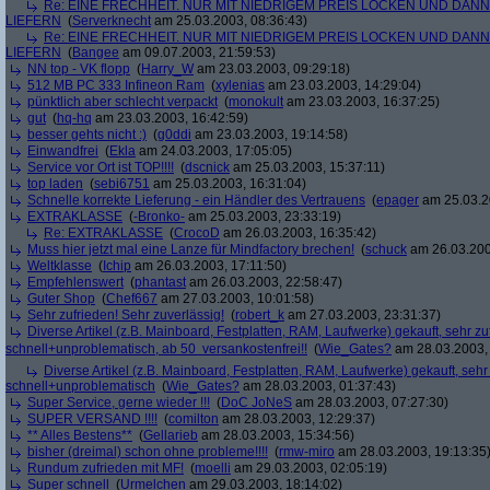
Re: EINE FRECHHEIT. NUR MIT NIEDRIGEM PREIS LOCKEN UND DAN
LIEFERN
(
Serverknecht
am 25.03.2003, 08:36:43)
Re: EINE FRECHHEIT. NUR MIT NIEDRIGEM PREIS LOCKEN UND DAN
LIEFERN
(
Bangee
am 09.07.2003, 21:59:53)
NN top - VK flopp
(
Harry_W
am 23.03.2003, 09:29:18)
512 MB PC 333 Infineon Ram
(
xylenias
am 23.03.2003, 14:29:04)
pünktlich aber schlecht verpackt
(
monokult
am 23.03.2003, 16:37:25)
gut
(
hq-hq
am 23.03.2003, 16:42:59)
besser gehts nicht :)
(
g0ddi
am 23.03.2003, 19:14:58)
Einwandfrei
(
Ekla
am 24.03.2003, 17:05:05)
Service vor Ort ist TOP!!!!
(
dscnick
am 25.03.2003, 15:37:11)
top laden
(
sebi6751
am 25.03.2003, 16:31:04)
Schnelle korrekte Lieferung - ein Händler des Vertrauens
(
epager
am 25.03.2
EXTRAKLASSE
(
-Bronko-
am 25.03.2003, 23:33:19)
Re: EXTRAKLASSE
(
CrocoD
am 26.03.2003, 16:35:42)
Muss hier jetzt mal eine Lanze für Mindfactory brechen!
(
schuck
am 26.03.200
Weltklasse
(
Ichip
am 26.03.2003, 17:11:50)
Empfehlenswert
(
phantast
am 26.03.2003, 22:58:47)
Guter Shop
(
Chef667
am 27.03.2003, 10:01:58)
Sehr zufrieden! Sehr zuverlässig!
(
robert_k
am 27.03.2003, 23:31:37)
Diverse Artikel (z.B. Mainboard, Festplatten, RAM, Laufwerke) gekauft, sehr zuf
schnell+unproblematisch, ab 50  versankostenfrei!!
(
Wie_Gates?
am 28.03.2003, 
Diverse Artikel (z.B. Mainboard, Festplatten, RAM, Laufwerke) gekauft, sehr 
schnell+unproblematisch
(
Wie_Gates?
am 28.03.2003, 01:37:43)
Super Service, gerne wieder !!!
(
DoC JoNeS
am 28.03.2003, 07:27:30)
SUPER VERSAND !!!!
(
comilton
am 28.03.2003, 12:29:37)
** Alles Bestens**
(
Gellarieb
am 28.03.2003, 15:34:56)
bisher (dreimal) schon ohne probleme!!!!
(
rmw-miro
am 28.03.2003, 19:13:35
Rundum zufrieden mit MF!
(
moelli
am 29.03.2003, 02:05:19)
Super schnell
(
Urmelchen
am 29.03.2003, 18:14:02)