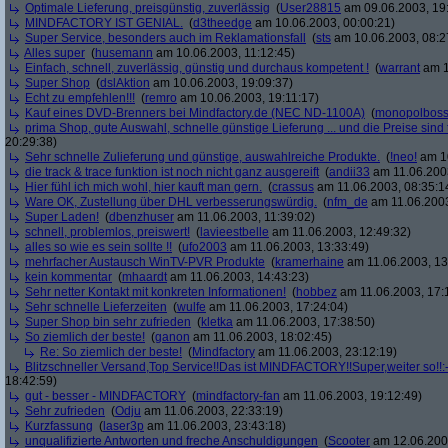
Optimale Lieferung, preisgünstig, zuverlässig
(
User28815
am 09.06.2003, 19
MINDFACTORY IST GENIAL.
(
d3theedge
am 10.06.2003, 00:00:21)
Super Service, besonders auch im Reklamationsfall
(
sts
am 10.06.2003, 08:2
Alles super
(
husemann
am 10.06.2003, 11:12:45)
Einfach, schnell, zuverlässig, günstig und durchaus kompetent !
(
warrant
am 1
Super Shop
(
dslAktion
am 10.06.2003, 19:09:37)
Echt zu empfehlen!!!
(
remro
am 10.06.2003, 19:11:17)
Kauf eines DVD-Brenners bei Mindfactory.de (NEC ND-1100A)
(
monopolbos
prima Shop, gute Auswahl, schnelle günstige Lieferung ... und die Preise sind 
20:29:38)
Sehr schnelle Zulieferung und günstige, auswahlreiche Produkte.
(
!neo!
am 10
die track & trace funktion ist noch nicht ganz ausgereift
(
andii33
am 11.06.2003
Hier fühl ich mich wohl, hier kauft man gern.
(
crassus
am 11.06.2003, 08:35:1
Ware OK, Zustellung über DHL verbesserungswürdig.
(
nfm_de
am 11.06.2003
Super Laden!
(
dbenzhuser
am 11.06.2003, 11:39:02)
schnell, problemlos, preiswert!
(
lavieestbelle
am 11.06.2003, 12:49:32)
alles so wie es sein sollte !!
(
ufo2003
am 11.06.2003, 13:33:49)
mehrfacher Austausch WinTV-PVR Produkte
(
kramerhaine
am 11.06.2003, 13
kein kommentar
(
mhaardt
am 11.06.2003, 14:43:23)
Sehr netter Kontakt mit konkreten Informationen!
(
hobbez
am 11.06.2003, 17:
Sehr schnelle Lieferzeiten
(
wulfe
am 11.06.2003, 17:24:04)
Super Shop bin sehr zufrieden
(
kletka
am 11.06.2003, 17:38:50)
So ziemlich der beste!
(
ganon
am 11.06.2003, 18:02:45)
Re: So ziemlich der beste!
(
Mindfactory
am 11.06.2003, 23:12:19)
Blitzschneller Versand,Top Service!!Das ist MINDFACTORY!!Super,weiter so!!:-
18:42:59)
gut - besser - MINDFACTORY
(
mindfactory-fan
am 11.06.2003, 19:12:49)
Sehr zufrieden
(
Odju
am 11.06.2003, 22:33:19)
Kurzfassung
(
laser3p
am 11.06.2003, 23:43:18)
unqualifizierte Antworten und freche Anschuldigungen
(
Scooter
am 12.06.2003