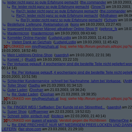
leider nicht ganz so gute Erfahrung gemacht
(
the.commander
am 18.03.2003,
Re: leider nicht ganz so gute Erfahrung gemacht
(
Snow75
am 19.03.2003, 
Re(2): leider nicht ganz so gute Erfahrung gemacht
(
the.commander
am 
Re(2): leider nicht ganz so gute Erfahrung gemacht
(
Misthaken
am 06.06
Re(3): leider nicht ganz so gute Erfahrung gemacht
(
Schugy
am 10.06
Bestellung, Lieferung, Reklamation ok
(
konx
am 18.03.2003, 23:27:40)
insgesamt trotz kleiner Mängel attraktiver Online-Shop !!!
(
geforce_fx
am 18.03
Mastermicron
(
mastermicron
am 19.03.2003, 09:43:44)
Korrekter Online-Handel
(
LudwigLustig
am 19.03.2003, 11:41:26)
Vielen Dank an Geizhals
(
LudwigLustig
am 19.03.2003, 11:45:42)
PLONKED von
mjy@geizhals.at
: bug; siehe http://forum.geizhals.at/topic.js
19.03.2003, 18:52:46)
Mein Lieblings-Online-Shop
(
saerdnA
am 19.03.2003, 22:31:38)
Korrekt :-)
(
RudiS
am 19.03.2003, 23:22:10)
Per Vorkasse gekauft, 4 wochenlang sind die bestellte Teile nicht geliefert wo
00:14:14)
Re: Per Vorkasse gekauft, 4 wochenlang sind die bestellte Teile nicht gelief
20.03.2003, 10:51:58)
Schlechter Kundenservice, schnell bei Nachnahme, lahm bei Vorkasse.
(
Anti
Toller Shop!
(
Sadhu
am 21.03.2003, 01:34:12)
Guter Laden
(
Doohan
am 21.03.2003, 19:36:24)
Re: Guter Laden
(
Doohan
am 21.03.2003, 19:38:35)
PLONKED von
mjy@geizhals.at
: bug; siehe http://forum.geizhals.at/topic.js
22:18:11)
Re: FINGER WEG ! Saftladen: Der Kunde ist ein Störenfried...
(
saerdnA
am 22.
Super Shop
(
cliffhaenger
am 22.03.2003, 19:52:02)
Schnell, billig, einfach gut!
(
biotecs
am 22.03.2003, 21:40:14)
PLONKED von
queen of wands
: Verstoß gegen die Richtlinien
(
WernerOne
a
Re: EINE FRECHHEIT. NUR MIT NIEDRIGEM PREIS LOCKEN UND DAN
LIEFERN
(
fair-shop.com
am 23.03.2003, 21:29:10)