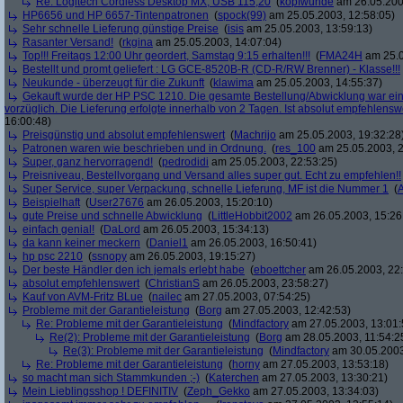
Re: Logitech Cordless Desktop MX, USB 115,20
(
kopfwunde
am 26.05.200
HP6656 und HP 6657-Tintenpatronen
(
spock(99)
am 25.05.2003, 12:58:05)
Sehr schnelle Lieferung günstige Preise
(
isis
am 25.05.2003, 13:59:13)
Rasanter Versand!
(
rkgina
am 25.05.2003, 14:07:04)
Top!!! Freitags 12:00 Uhr geordert, Samstag 9:15 erhalten!!!
(
FMA24H
am 25.0
Bestellt und promt geliefert : LG GCE-8520B-R (CD-R/RW Brenner) - Klasse!!!
Neukunde - überzeugt für die Zukunft
(
klawima
am 25.05.2003, 14:55:37)
Gekauft wurde der HP PSC 1210. Die gesamte Bestellung/Abwicklung war einf
vorzüglich. Die Lieferung erfolgte innerhalb von 2 Tagen. Ist absolut empfehlensw
16:00:48)
Preisgünstig und absolut empfehlenswert
(
Machrijo
am 25.05.2003, 19:32:28
Patronen waren wie beschrieben und in Ordnung.
(
res_100
am 25.05.2003, 2
Super, ganz hervorragend!
(
pedrodidi
am 25.05.2003, 22:53:25)
Preisniveau, Bestellvorgang und Versand alles super gut. Echt zu empfehlen!!
Super Service, super Verpackung, schnelle Lieferung, MF ist die Nummer 1
(
Beispielhaft
(
User27676
am 26.05.2003, 15:20:10)
gute Preise und schnelle Abwicklung
(
LittleHobbit2002
am 26.05.2003, 15:26
einfach genial!
(
DaLord
am 26.05.2003, 15:34:13)
da kann keiner meckern
(
Daniel1
am 26.05.2003, 16:50:41)
hp psc 2210
(
ssnopy
am 26.05.2003, 19:15:27)
Der beste Händler den ich jemals erlebt habe
(
eboettcher
am 26.05.2003, 22:
absolut empfehlenswert
(
ChristianS
am 26.05.2003, 23:58:27)
Kauf von AVM-Fritz BLue
(
nailec
am 27.05.2003, 07:54:25)
Probleme mit der Garantieleistung
(
Borg
am 27.05.2003, 12:42:53)
Re: Probleme mit der Garantieleistung
(
Mindfactory
am 27.05.2003, 13:01:
Re(2): Probleme mit der Garantieleistung
(
Borg
am 28.05.2003, 11:54:2
Re(3): Probleme mit der Garantieleistung
(
Mindfactory
am 30.05.2003
Re: Probleme mit der Garantieleistung
(
horny
am 27.05.2003, 13:53:18)
so macht man sich Stammkunden ;-)
(
Katerchen
am 27.05.2003, 13:30:21)
Mein Lieblingsshop ! DEFINITIV
(
Zeph_Gekko
am 27.05.2003, 13:34:03)