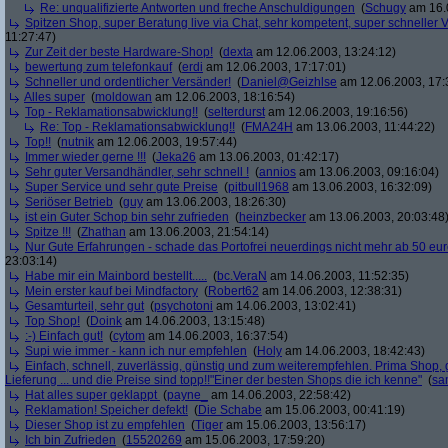
Re: unqualifizierte Antworten und freche Anschuldigungen
(
Schugy
am 16.0
Spitzen Shop, super Beratung live via Chat, sehr kompetent, super schneller V
11:27:47)
Zur Zeit der beste Hardware-Shop!
(
dexta
am 12.06.2003, 13:24:12)
bewertung zum telefonkauf
(
erdi
am 12.06.2003, 17:17:01)
Schneller und ordentlicher Versänder!
(
Daniel@Geizhlse
am 12.06.2003, 17:
Alles super
(
moldowan
am 12.06.2003, 18:16:54)
Top - Reklamationsabwicklung!!
(
selterdurst
am 12.06.2003, 19:16:56)
Re: Top - Reklamationsabwicklung!!
(
FMA24H
am 13.06.2003, 11:44:22)
Top!!
(
nutnik
am 12.06.2003, 19:57:44)
Immer wieder gerne !!!
(
Jeka26
am 13.06.2003, 01:42:17)
Sehr guter Versandhändler, sehr schnell !
(
annios
am 13.06.2003, 09:16:04)
Super Service und sehr gute Preise
(
pitbull1968
am 13.06.2003, 16:32:09)
Seriöser Betrieb
(
guy
am 13.06.2003, 18:26:30)
ist ein Guter Schop bin sehr zufrieden
(
heinzbecker
am 13.06.2003, 20:03:48
Spitze !!!
(
Zhathan
am 13.06.2003, 21:54:14)
Nur Gute Erfahrungen - schade das Portofrei neuerdings nicht mehr ab 50 euro
23:03:14)
Habe mir ein Mainbord bestellt.....
(
bc.VeraN
am 14.06.2003, 11:52:35)
Mein erster kauf bei Mindfactory
(
Robert62
am 14.06.2003, 12:38:31)
Gesamturteil, sehr gut
(
psychotoni
am 14.06.2003, 13:02:41)
Top Shop!
(
Doink
am 14.06.2003, 13:15:48)
:-) Einfach gut!
(
cytom
am 14.06.2003, 16:37:54)
Supi wie immer - kann ich nur empfehlen
(
Holy
am 14.06.2003, 18:42:43)
Einfach, schnell, zuverlässig, günstig und zum weiterempfehlen. Prima Shop, 
Lieferung ... und die Preise sind topp!!"Einer der besten Shops die ich kenne"
(
sa
Hat alles super geklappt
(
payne_
am 14.06.2003, 22:58:42)
Reklamation! Speicher defekt!
(
Die Schabe
am 15.06.2003, 00:41:19)
Dieser Shop ist zu empfehlen
(
Tiger
am 15.06.2003, 13:56:17)
Ich bin Zufrieden
(
15520269
am 15.06.2003, 17:59:20)