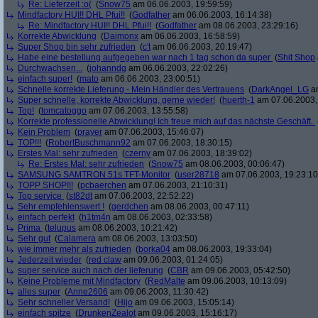
Re: Lieferzeit :o(
(
Snow75
am 06.06.2003, 19:59:59)
Mindfactory HUI!! DHL Pfui!!
(
Godfather
am 06.06.2003, 16:14:38)
Re: Mindfactory HUI!! DHL Pfui!!
(
Godfather
am 08.06.2003, 23:29:16)
Korrekte Abwicklung
(
Daimonx
am 06.06.2003, 16:58:59)
Super Shop bin sehr zufrieden
(
c't
am 06.06.2003, 20:19:47)
Habe eine bestellung aufgegeben war nach 1 tag schon da super
(
Shit Shop
Durchwachsen...
(
johanndg
am 06.06.2003, 22:02:26)
einfach super!
(
mato
am 06.06.2003, 23:00:51)
Schnelle korrekte Lieferung - Mein Händler des Vertrauens
(
DarkAngel_LG
am
Super schnelle, korrekte Abwicklung, gerne wieder!
(
huerth-1
am 07.06.2003,
Top!
(
tomcatoggo
am 07.06.2003, 13:55:58)
Korrekte professionelle Abwicklung! Ich freue mich auf das nächste Geschäft.
Kein Problem
(
prayer
am 07.06.2003, 15:46:07)
TOP!!!
(
RobertBuschmann92
am 07.06.2003, 18:30:15)
Erstes Mal: sehr zufrieden
(
czerny
am 07.06.2003, 18:39:02)
Re: Erstes Mal: sehr zufrieden
(
Snow75
am 08.06.2003, 00:06:47)
SAMSUNG SAMTRON 51s TFT-Monitor
(
user28718
am 07.06.2003, 19:23:10
TOPP SHOP!!!
(
pcbaerchen
am 07.06.2003, 21:10:31)
Top service
(
st82dt
am 07.06.2003, 22:52:22)
Sehr empfehlenswert !
(
gerdchen
am 08.06.2003, 00:47:11)
einfach perfekt
(
h1tm4n
am 08.06.2003, 02:33:58)
Prima
(
telupus
am 08.06.2003, 10:21:42)
Sehr gut
(
Calamera
am 08.06.2003, 13:03:50)
wie immer mehr als zufrieden
(
borka04
am 08.06.2003, 19:33:04)
Jederzeit wieder
(
red claw
am 09.06.2003, 01:24:05)
super service auch nach der lieferung
(
CBR
am 09.06.2003, 05:42:50)
Keine Probleme mit Mindfactory
(
RedMalte
am 09.06.2003, 10:13:09)
alles super
(
Anne2606
am 09.06.2003, 11:30:42)
Sehr schneller Versand!
(
Hijo
am 09.06.2003, 15:05:14)
einfach spitze
(
DrunkenZealot
am 09.06.2003, 15:16:17)