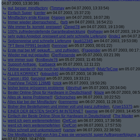
04.07.2003, 13:30:36)
gut, besser, mindfactory
(
Timmay
am 04.07.2003, 13:33:54)
Einfach Super
(
center
am 04.07.2003, 15:37:23)
Mindfactory erste Klasse
(
Haigen
am 04.07.2003, 16:07:28)
Immer wieder überraschend...
(
tsrb
am 04.07.2003, 16:54:21)
Wie immer fix, korrekt, preiswert
(
Ziegel78
am 04.07.2003, 19:13:08)
100% zufriedenstellende Garantieabwicklung
(
highway
am 04.07.2003, 19:2
sehr gutes Angebot, preiswert und sehr schnelle Lieferung
(
linde1
am 04.07.2
Spitzenpreise und schnelle Lieferung
(
audi12345
am 04.07.2003, 19:53:08)
TFT Benq FP991 bestellt
(
hennowi
am 05.07.2003, 00:01:22)
Erste mal bei MF gekauft..... und zufrieden.
(
Fragender
am 05.07.2003, 00:17:
Wieder mal gut gelaufen
(
DerReisende
am 05.07.2003, 03:21:39)
wie immer supi
(
frostbeule76
am 05.07.2003, 11:45:58)
Support-Anfrage.
(
carbaeck
am 05.07.2003, 12:11:22)
Online werde ich nur noch bei Mindfactory kaufen!!!
(
MatzTeCow
am 05.07.20
ALLES KORREKT
(
tobias940
am 05.07.2003, 16:39:40)
Canon i 850
(
lanzelot
am 05.07.2003, 19:33:21)
PixelView Ti4200 128MB
(
crick
am 05.07.2003, 19:50:26)
bisher keine grösseren probleme
(
/dev/null
am 05.07.2003, 20:34:04)
Bester Online-Shop für Hardware in Deutschland!
(
klaze
am 06.07.2003, 08:5
Alles ok, keine Probleme!!!
(
Schorsches
am 06.07.2003, 10:22:52)
Alles klar bei der Mindfactory
(
loennermo
am 06.07.2003, 11:28:15)
Bisher drei Bestellungen und immer voll und ganz zufrieden.
(
User15375
am 0
EINER DER BESTEN SHOPS IM INTERNET
(
wernie
am 06.07.2003, 14:45:5
Einfach der Beste Online-Shop für Hardware in Deutschland!
(
The Master
am 
werd ich gern weiterempfehlen
(
DefCon
am 06.07.2003, 17:39:58)
werd ich gern weiterempfehlen
(
DefCon
am 06.07.2003, 17:57:53)
Alles schnell und unkompliziert!
(
vamqy
am 06.07.2003, 22:38:50)
Die Mindfactory hält von A bis Z was sie verspricht, super Auftragsverfolgung
am 07.07.2003, 10:47:03)