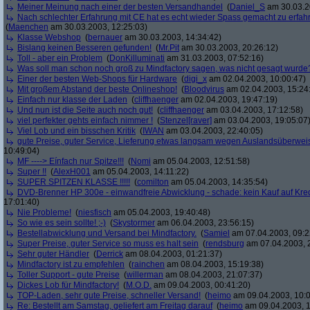
Meiner Meinung nach einer der besten Versandhandel
(
Daniel_S
am 30.03.2
Nach schlechter Erfahrung mit CE hat es echt wieder Spass gemacht zu erfah
(
Maenchen
am 30.03.2003, 12:25:03)
Klasse Webshop
(
bernauer
am 30.03.2003, 14:34:42)
Bislang keinen Besseren gefunden!
(
Mr.Pit
am 30.03.2003, 20:26:12)
Toll - aber ein Problem
(
DonKilluminati
am 31.03.2003, 07:52:16)
Was soll man schon noch groß zu Mindfactory sagen, was nicht gesagt wurde
Einer der besten Web-Shops für Hardware
(
digi_x
am 02.04.2003, 10:00:47)
Mit großem Abstand der beste Onlineshop!
(
Bloodvirus
am 02.04.2003, 15:24
Einfach nur klasse der Laden
(
cliffhaenger
am 02.04.2003, 19:47:19)
Und nun ist die Seite auch noch gut!
(
cliffhaenger
am 03.04.2003, 17:12:58)
viel perfekter gehts einfach nimmer !
(
Stenzel[raver]
am 03.04.2003, 19:05:07
Viel Lob und ein bisschen Kritik
(
IWAN
am 03.04.2003, 22:40:05)
gute Preise, guter Service, Lieferung etwas langsam wegen Auslandsüberwe
10:49:04)
MF ----> Eínfach nur Spitze!!!
(
Nomi
am 05.04.2003, 12:51:58)
Super !!
(
AlexH001
am 05.04.2003, 14:11:22)
SUPER SPITZEN KLASSE !!!!!
(
comilton
am 05.04.2003, 14:35:54)
DVD-Brenner HP 300e - einwandfreie Abwicklung - schade: kein Kauf auf Kred
17:01:40)
Nie Probleme!
(
niesfisch
am 05.04.2003, 19:40:48)
So wie es sein sollte! ;-)
(
Skystormer
am 06.04.2003, 23:56:15)
Bestellabwicklung und Versand bei Mindfactory.
(
Samiel
am 07.04.2003, 09:2
Super Preise, guter Service so muss es halt sein
(
rendsburg
am 07.04.2003, 
Sehr guter Händler
(
Derrick
am 08.04.2003, 01:21:37)
Mindfactory ist zu empfehlen
(
rainchen
am 08.04.2003, 15:19:38)
Toller Support - gute Preise
(
willerman
am 08.04.2003, 21:07:37)
Dickes Lob für Mindfactory!
(
M.O.D.
am 09.04.2003, 00:41:20)
TOP-Laden, sehr gute Preise, schneller Versand!
(
heimo
am 09.04.2003, 10:0
Re: Bestellt am Samstag, geliefert am Freitag darauf
(
heimo
am 09.04.2003, 1