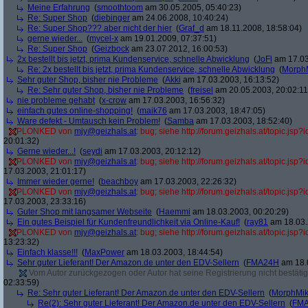
Meine Erfahrung
(
smoothtoom
am 30.05.2005, 05:40:23)
Re: Super Shop
(
diebinger
am 24.06.2008, 10:40:24)
Re: Super Shop??? aber nicht der hier
(
Graf_d
am 18.11.2008, 18:58:04)
gerne wieder...
(
mycel-x
am 19.01.2009, 07:37:51)
Re: Super Shop
(
Geizbock
am 23.07.2012, 16:00:53)
2x bestellt bis jetzt, prima Kundenservice, schnelle Abwicklung
(
JoFl
am 17.03
Re: 2x bestellt bis jetzt, prima Kundenservice, schnelle Abwicklung
(
Morph
Sehr guter Shop, bisher nie Probleme
(
Akki
am 17.03.2003, 16:13:52)
Re: Sehr guter Shop, bisher nie Probleme
(
freisel
am 20.05.2003, 20:02:11
nie probleme gehabt
(
x-crow
am 17.03.2003, 16:56:32)
einfach gutes online-shopping!
(
maik76
am 17.03.2003, 18:47:05)
Ware defekt - Umtausch kein Problem!
(
Samba
am 17.03.2003, 18:52:40)
PLONKED von
mjy@geizhals.at
: bug; siehe http://forum.geizhals.at/topic.js
20:01:32)
Gerne wieder...!
(
seydi
am 17.03.2003, 20:12:12)
PLONKED von
mjy@geizhals.at
: bug; siehe http://forum.geizhals.at/topic.js
17.03.2003, 21:01:17)
Immer wieder gerne!
(
beachboy
am 17.03.2003, 22:26:32)
PLONKED von
mjy@geizhals.at
: bug; siehe http://forum.geizhals.at/topic.js
17.03.2003, 23:33:16)
Guter Shop mit langsamer Webseite
(
Haemmi
am 18.03.2003, 00:20:29)
Ein gutes Beispiel für Kundenfreundlichkeit via Online-Kauf!
(
ray81
am 18.03.
PLONKED von
mjy@geizhals.at
: bug; siehe http://forum.geizhals.at/topic.js
13:23:32)
Einfach klasse!!!
(
MaxPower
am 18.03.2003, 18:44:54)
Sehr guter Lieferant! Der Amazon.de unter den EDV-Sellern
(
FMA24H
am 18.0
Vom Autor zurückgezogen oder Autor hat seine Registrierung nicht bestätig
02:33:59)
Re: Sehr guter Lieferant! Der Amazon.de unter den EDV-Sellern
(
MorphMi
Re(2): Sehr guter Lieferant! Der Amazon.de unter den EDV-Sellern
(
FM