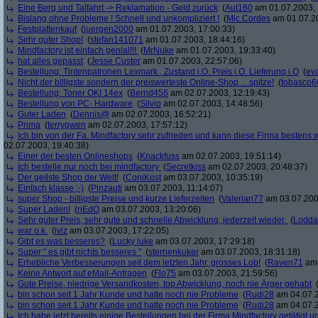
Eine Berg und Talfahrt -> Reklamation - Geld zurück
(
Aut160
am 01.07.2003, 
Bislang ohne Probleme ! Schnell und unkompliziert !
(
Mic.Cordes
am 01.07.20
Festplattenkauf
(
juergen2000
am 01.07.2003, 17:00:33)
Sehr guter Shop!
(
stefan141071
am 01.07.2003, 18:44:16)
Mindfactory ist einfach genial!!!
(
MrNuke
am 01.07.2003, 19:33:40)
hat alles gepasst
(
Jesse Custer
am 01.07.2003, 22:57:06)
Bestellung: Tintenpatronen Lexmark , Zustand i.O. Preis i.O. Lieferung i.O
(
ev
Nicht der billigste sondern der preiswerteste Online-Shop ... spitze!
(
tobasco6
Bestellung: Toner OKI 14ex
(
Bernd456
am 02.07.2003, 12:19:43)
Bestellung von PC- Hardware
(
Silvio
am 02.07.2003, 14:48:56)
Guter Laden
(
Dennis@
am 02.07.2003, 16:52:21)
Prima
(
terrygwen
am 02.07.2003, 17:57:12)
Ich bin von der Fa. Mindfactory sehr zufrieden und kann diese Firma bestens
02.07.2003, 19:40:38)
Einer der besten Onlineshops
(
Knackfuss
am 02.07.2003, 19:51:14)
Ich bestelle nur noch bei mindfactory
(
Secretkiss
am 02.07.2003, 20:48:37)
Der geilste Shop der Welt!
(
ConiKost
am 03.07.2003, 10:35:19)
Einfach klasse ;-)
(
Pinzauti
am 03.07.2003, 11:14:07)
super Shop - billigste Preise und kurze Lieferzeiten
(
Valerian77
am 03.07.200
Super Laden!
(
nEdO
am 03.07.2003, 13:20:06)
Sehr guter Preis, sehr gute und schnelle Abwicklung, jederzeit wieder,
(
Lodda
war o.k.
(
iviz
am 03.07.2003, 17:22:05)
Gibt es was besseres?
(
Lucky luke
am 03.07.2003, 17:29:18)
Super " es gibt nichts besseres "
(
sternenkuker
am 03.07.2003, 18:31:18)
Erhebliche Verbesserungen seit dem letzten Jahr, grosses Lob!
(
Raven71
am 
Keine Antwort auf eMail-Anfragen
(
Flo75
am 03.07.2003, 21:59:56)
Gute Preise, niedrige Versandkosten, top Abwicklung, noch nie Ärger gehabt
bin schon seit 1 Jahr Kunde und hatte noch nie Probleme
(
Rudi28
am 04.07.2
bin schon seit 1 Jahr Kunde und hatte noch nie Probleme
(
Rudi28
am 04.07.2
Ich habe jetzt bereits einige Bestellungen bei der Firma Mindfactory getätigt u