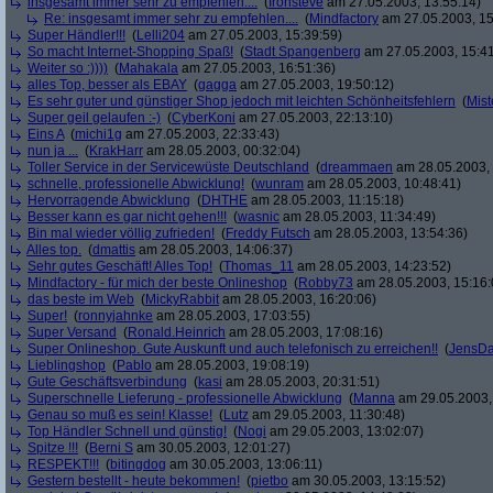
insgesamt immer sehr zu empfehlen....
(
Ironsteve
am 27.05.2003, 13:55:14)
Re: insgesamt immer sehr zu empfehlen....
(
Mindfactory
am 27.05.2003, 15
Super Händler!!!
(
Lelli204
am 27.05.2003, 15:39:59)
So macht Internet-Shopping Spaß!
(
Stadt Spangenberg
am 27.05.2003, 15:41
Weiter so :))))
(
Mahakala
am 27.05.2003, 16:51:36)
alles Top, besser als EBAY
(
gagga
am 27.05.2003, 19:50:12)
Es sehr guter und günstiger Shop jedoch mit leichten Schönheitsfehlern
(
Mist
Super geil gelaufen :-)
(
CyberKoni
am 27.05.2003, 22:13:10)
Eins A
(
michi1g
am 27.05.2003, 22:33:43)
nun ja ...
(
KrakHarr
am 28.05.2003, 00:32:04)
Toller Service in der Servicewüste Deutschland
(
dreammaen
am 28.05.2003, 
schnelle, professionelle Abwicklung!
(
wunram
am 28.05.2003, 10:48:41)
Hervorragende Abwicklung
(
DHTHE
am 28.05.2003, 11:15:18)
Besser kann es gar nicht gehen!!!
(
wasnic
am 28.05.2003, 11:34:49)
Bin mal wieder völlig zufrieden!
(
Freddy Futsch
am 28.05.2003, 13:54:36)
Alles top.
(
dmattis
am 28.05.2003, 14:06:37)
Sehr gutes Geschäft! Alles Top!
(
Thomas_11
am 28.05.2003, 14:23:52)
Mindfactory - für mich der beste Onlineshop
(
Robby73
am 28.05.2003, 15:16:
das beste im Web
(
MickyRabbit
am 28.05.2003, 16:20:06)
Super!
(
ronnyjahnke
am 28.05.2003, 17:03:55)
Super Versand
(
Ronald.Heinrich
am 28.05.2003, 17:08:16)
Super Onlineshop. Gute Auskunft und auch telefonisch zu erreichen!!
(
JensD
Lieblingshop
(
Pablo
am 28.05.2003, 19:08:19)
Gute Geschäftsverbindung
(
kasi
am 28.05.2003, 20:31:51)
Superschnelle Lieferung - professionelle Abwicklung
(
Manna
am 29.05.2003,
Genau so muß es sein! Klasse!
(
Lutz
am 29.05.2003, 11:30:48)
Top Händler Schnell und günstig!
(
Nogi
am 29.05.2003, 13:02:07)
Spitze !!!
(
Berni S
am 30.05.2003, 12:01:27)
RESPEKT!!!
(
bitingdog
am 30.05.2003, 13:06:11)
Gestern bestellt - heute bekommen!
(
pietbo
am 30.05.2003, 13:15:52)