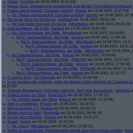
Spitze!
(
Lippi99
am 18.06.2003, 02:42:43)
Klasse Shop, preiswert und sensationell gute Bestell-/Transaktionsverfolgung
Freitag abend bestellt, Dienstag geliefert
(
drsinfo
am 18.06.2003, 22:27:54)
Re: Freitag abend bestellt, Dienstag geliefert
(
drsinfo
am 18.06.2003, 22:3
Der beste shop den ich kenne
(
eightball
am 19.06.2003, 00:03:18)
Re: Der beste shop den ich kenne
(
Mindfactory
am 19.06.2003, 09:24:29)
Gebrauchtware, die Dritte.
(
neutral
am 19.06.2003, 03:01:45)
Re: Gebrauchtware, die Dritte.
(
Mindfactory
am 19.06.2003, 09:24:00)
Re(2): Gebrauchtware, die Dritte.
(
neutral
am 19.06.2003, 12:45:38)
Re(3): Gebrauchtware, die Dritte.
(
Mindfactory
am 19.06.2003, 14:21:
Re(4): Gebrauchtware, die Dritte.
(
neutral
am 19.06.2003, 16:31:2
Re(5): Gebrauchtware, die Dritte.
(
Mindfactory
am 19.06.2003, 1
Re: Gebrauchtware, die Dritte.
(
heimo
am 19.06.2003, 14:24:06)
Re(2): Gebrauchtware, die Dritte.
(
FMA24H
am 19.06.2003, 14:37:10)
Re(3): Gebrauchtware, die Dritte.
(
neutral
am 19.06.2003, 17:56:40)
Re(4): Gebrauchtware, die Dritte.
(
FMA24H
am 20.06.2003, 11:34:
Re(2): Gebrauchtware, die Dritte.
(
mombi
am 20.06.2003, 01:15:57)
D-Link DI-614+
(
DJ Mangalla
am 19.06.2003, 13:46:43)
In der Summe aller Kriterien, einer der Besten Online-Händler für Computer-
16:30:29)
Schnelle Bearbeitung. Schnelle Lieferung. Sehr gute Verpackung.
(
striker42
a
Einfach super, der Shop
(
Pow3rus3r
am 19.06.2003, 17:28:15)
Re: Einfach super, der Shop
(
Peacie
am 19.06.2003, 23:15:06)
Sehr zu empfehlen
(
Peacie
am 19.06.2003, 23:34:52)
Meine Nummer 1 !!!
(
tsuitsui
am 20.06.2003, 00:29:13)
Bestes shop im Netz!
(
donprello
am 20.06.2003, 06:26:18)
Ich bin sehr zufrieden
(
Thoem
am 20.06.2003, 10:21:07)
Super!
(
milcky
am 20.06.2003, 10:32:13)
Re: Super!
(
Mindfactory
am 20.06.2003, 13:58:21)
Prima Versandhändler, Produktpalette könnte aber noch besser werden
(
korl