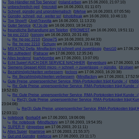
Top-Händler mit Top Service!
(
roland.erben
am 15.06.2003, 21:07:10)
unbeschreilich geil
(
microkill
am 16.06.2003, 01:11:07)
Schnell, günstig und unproblematisch
(
bfehse
am 16.06.2003, 07:05:56)
Günstig, schnell, gut - weiter so!
(
photofreak
am 16.06.2003, 10:46:13)
Top Shop!!!
(
JoshTravolta
am 16.06.2003, 11:13:23)
Guter Service
(
K7Jo.de
am 16.06.2003, 18:34:22)
freundliche Behandlung am Telefon
(
PROWEST
am 16.06.2003, 19:51:11)
hp psc 2210
(
ssnopy
am 16.06.2003, 20:31:49)
Re: hp psc 2210
(
Snow75
am 16.06.2003, 20:44:33)
Re: hp psc 2210
(
Schugy
am 16.06.2003, 23:11:39)
MSI K7N2 Delta, Mindfactory ist schnell und zuverlässig
(
herz10
am 17.06.200
Bin zufrieden!
(
Patracer
am 17.06.2003, 12:35:24)
Alles bestens!
(
partybombe
am 17.06.2003, 13:07:05)
Echt Super! AUCH DER SERVICE NACHHER
(
beyenburg
am 17.06.2003, 15
Siemens Gigaset 4000 micro -> schnell -> zuverlässig -> günstig.
(
dr.olsen
am 
Bezahlmöglichkeiten verbessern
(
pcloos
am 17.06.2003, 16:20:38)
Re: Bezahlmöglichkeiten verbessern
(
Mindfactory
am 17.06.2003, 17:52:5
Gute Preise, unpersoenlicher Service, RMA-Portokosten trägt Kunde :-(
(
rfs6
Re: Gute Preise, unpersoenlicher Service, RMA-Portokosten trägt Kunde :-(
19:52:02)
Re: Gute Preise, unpersoenlicher Service, RMA-Portokosten trägt Kunde :-(
Re(2): Gute Preise, unpersoenlicher Service, RMA-Portokosten trägt Kun
23:04:08)
Re(3): Gute Preise, unpersoenlicher Service, RMA-Portokosten trägt K
12:03:11)
notebook
(
borka04
am 17.06.2003, 19:06:09)
Re: notebook
(
Mindfactory
am 17.06.2003, 19:54:35)
SUPER !!!
(
drgeebee
am 17.06.2003, 20:11:11)
Alles Super
(
mamiroe
am 17.06.2003, 21:55:37)
Gut und Günstig
(
nikforce
am 17.06.2003, 23:11:17)