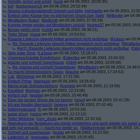
Günstig, sicher und schell
(
suok
am 04.06.2003, 20:05:35)
toll!
(
bartsimpson18
am 04.06.2003, 20:32:49)
Absolut zufriedenstellend!! Schnell und billig
(
michaelle
am 04.06.2003, 22:50
Einfach alles Klasse hier es gibt keinen Grund zum Tadel
(
MrBooter
am 04.06.
Mindfactory Rulez!
(
Badbroth
am 05.06.2003, 07:50:29)
Komme immer wieder auf Mindfactory zurück!
(
pumex37
am 05.06.2003, 09:0
Besser geht's nicht
(
combi
am 05.06.2003, 09:38:21)
Toller Shop!
(
maxe
am 05.06.2003, 10:53:01)
Rasante Lieferung obwohl Artikel angeblich nicht verfügbar
(
Kickass
am 05.06
Re: Rasante Lieferung obwohl Artikel angeblich nicht verfügbar
(
Mindfacto
Re(2): Rasante Lieferung obwohl Artikel angeblich nicht verfügbar
(
Odo
Sehr guter Shop
(
LaSepp
am 05.06.2003, 15:18:37)
Uneingeschränkte Empfehlung
(
Esberitox
am 05.06.2003, 15:54:32)
präzise und schnell! Superklasse
(
Odo9
am 05.06.2003, 16:05:06)
Re: präzise und schnell! Superklasse
(
Mindfactory
am 05.06.2003, 16:48:0
So macht Onlienshopping Spass
(
klaunie
am 05.06.2003, 17:24:52)
Lob
(
BrDietmar
am 05.06.2003, 17:31:58)
Einfach Prima
(
stargazer
am 05.06.2003, 18:26:43)
Meine erste Onlinebestellung
(
Krempel
am 05.06.2003, 21:18:56)
Excellent
(
thejman
am 05.06.2003, 22:23:06)
einfach gut!
(
wuddel
am 05.06.2003, 23:46:49)
Einer der besten Shops die ich kenne!
(
smurf
am 06.06.2003, 02:41:26)
Ich war freudig überrascht
(
ageeye
am 06.06.2003, 07:42:46)
lieblingsversand
(
h
am 06.06.2003, 10:53:33)
super-shop!
(
yazoo
am 06.06.2003, 12:12:12)
Toller Webshop
(
cory_doras
am 06.06.2003, 12:33:16)
Abwicklung der Bestellung wie immer problemlos und auch wieder ein super sc
und sehr gut verpackt :-), macht nur weiter so.
(
Wattschnecke
am 06.06.2003, 14:
Schnell und zuverlaessig
(
Isolde
am 06.06.2003, 15:22:00)
Lieferzeit :o(
(
synovatec
am 06.06.2003, 15:25:45)