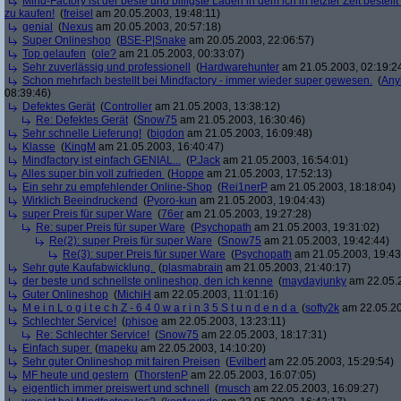
Mind-Factory ist der beste und billigste Laden in dem ich in letzter Zeit bestell
zu kaufen!
(
freisel
am 20.05.2003, 19:48:11)
genial
(
Nexus
am 20.05.2003, 20:57:18)
Super Onlineshop
(
BSE-P|Snake
am 20.05.2003, 22:06:57)
Top gelaufen
(
ole?
am 21.05.2003, 00:33:07)
Sehr zuverlässig und professionell
(
Hardwarehunter
am 21.05.2003, 02:19:2
Schon mehrfach bestellt bei Mindfactory - immer wieder super gewesen.
(
Any
08:39:46)
Defektes Gerät
(
Controller
am 21.05.2003, 13:38:12)
Re: Defektes Gerät
(
Snow75
am 21.05.2003, 16:30:46)
Sehr schnelle Lieferung!
(
bigdon
am 21.05.2003, 16:09:48)
Klasse
(
KingM
am 21.05.2003, 16:40:47)
Mindfactory ist einfach GENIAL...
(
P.Jack
am 21.05.2003, 16:54:01)
Alles super bin voll zufrieden
(
Hoppe
am 21.05.2003, 17:52:13)
Ein sehr zu empfehlender Online-Shop
(
Rei1nerP
am 21.05.2003, 18:18:04)
Wirklich Beeindruckend
(
Pyoro-kun
am 21.05.2003, 19:04:43)
super Preis für super Ware
(
76er
am 21.05.2003, 19:27:28)
Re: super Preis für super Ware
(
Psychopath
am 21.05.2003, 19:31:02)
Re(2): super Preis für super Ware
(
Snow75
am 21.05.2003, 19:42:44)
Re(3): super Preis für super Ware
(
Psychopath
am 21.05.2003, 19:43
Sehr gute Kaufabwicklung.
(
plasmabrain
am 21.05.2003, 21:40:17)
der beste und schnellste onlineshop, den ich kenne
(
maydayjunky
am 22.05.2
Guter Onlineshop
(
MichiH
am 22.05.2003, 11:01:16)
M e i n L o g i t e c h Z - 6 4 0 w a r i n 3 5 S t u n d e n d a
(
softy2k
am 22.05.20
Schlechter Service!
(
phisoe
am 22.05.2003, 13:23:11)
Re: Schlechter Service!
(
Snow75
am 22.05.2003, 18:17:31)
Einfach super
(
mapeku
am 22.05.2003, 14:10:20)
Sehr guter Onlineshop mit fairen Preisen
(
Evilbert
am 22.05.2003, 15:29:54)
MF heute und gestern
(
ThorstenP
am 22.05.2003, 16:07:05)
eigentlich immer preiswert und schnell
(
musch
am 22.05.2003, 16:09:27)