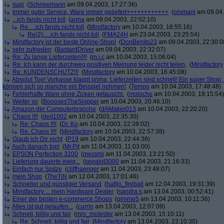
supi
(
Schneemann
am 09.04.2003, 17:27:36)
Immer guter Service, Ware immer geliefert++++++++++++
(
ommani
am 09.04.
...ich fands nicht toll
(
anna
am 09.04.2003, 22:02:10)
Re: ...ich fands nicht toll
(
Mindfactory
am 10.04.2003, 16:55:16)
Re(2): ...ich fands nicht toll
(
FMA24H
am 23.04.2003, 23:25:54)
Mindfactory ist der beste Online-Shop!
(
DonBenito23
am 09.04.2003, 22:30:0
sehr zufrieden
(
BastardDriver
am 09.04.2003, 22:32:07)
Re: Zu lange Lieferzeiten!!!!
(
m.i.c
am 10.04.2003, 15:06:04)
Re: Ich kann der durchweg positiven Meinung leider nicht teilen,
(
Mindfactory
Re: KUNDENSCHUTZ!!!
(
Mindfactory
am 10.04.2003, 16:45:08)
Absolut Top! Vorkasse klappt prima, Lieferzeiten sind schnell! Ein super Shop
können sich so manche ein Beispiel nehmen!
(
Tempo
am 10.04.2003, 17:48:48)
Fehlerhafte Ware ohne Zicken getauscht.
(
molocho
am 10.04.2003, 19:15:54)
Weiter so
(
BooosesThaSnipper
am 10.04.2003, 20:46:10)
Amazon der Computerbranche
(
dAMaker013
am 10.04.2003, 22:20:20)
Chaos !!!!
(
deit1002
am 10.04.2003, 22:35:30)
Re: Chaos !!!!
(
Dr. Ko
am 10.04.2003, 22:39:02)
Re: Chaos !!!!
(
Mindfactory
am 10.04.2003, 22:57:38)
Glaub ich Dir nicht
(
P19
am 10.04.2003, 22:44:38)
Auch danach top!
(
Mr.Pit
am 11.04.2003, 11:03:00)
EPSON Perfection 3200
(
messmi
am 11.04.2003, 13:21:50)
Lieferung dauerte ewig...
(
sepalot3000
am 11.04.2003, 21:16:33)
Einfach nur Spitze
(
cliffhaenger
am 11.04.2003, 23:48:07)
mein Shop
(
TheTiN
am 12.04.2003, 17:01:46)
Schneller und günstiger Versand
(
halllo_fireball
am 12.04.2003, 19:31:39)
Mindfactory ... mein Hardware Dealer
(
sandra.s
am 13.04.2003, 00:52:41)
Einer der besten e-commerce Shops
(
gimme5
am 13.04.2003, 10:11:36)
Alles ist gut gelaufen...
(
currin
am 13.04.2003, 12:07:09)
Schnell, billig und fair
(
mrs_molester
am 13.04.2003, 15:10:11)
Re: Schnell, billig und fair
(
Mindfactory
am 13.04.2003, 23:10:30)