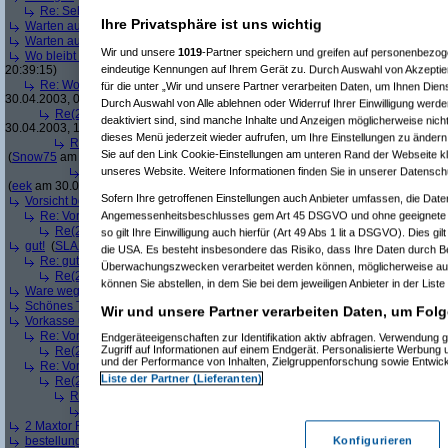
Re: Sehr gut.
(
Shopper1
am 29.04.2003, 18:42:37)
Ihre Privatsphäre ist uns wichtig
Warten auf Bestellung
(
Cubby
am 29.04.2003, 19:02:50)
Warten auf Bestellung
(
Cubby
am 29.04.2003, 19:03:27)
Wir und unsere
1019
-Partner speichern und greifen auf personenbezo
Wo bleibt meine Bestellung??? Der "Service" nach der Bestellung lässt zu wün
eindeutige Kennungen auf Ihrem Gerät zu. Durch Auswahl von Akzeptier
20:39:15)
Re: Wo bleibt meine Bestellung??? Der "Service" nach der Bestellung lässt
für die unter „Wir und unsere Partner verarbeiten Daten, um Ihnen Dien
30.04.2003, 08:44:57)
Durch Auswahl von Alle ablehnen oder Widerruf Ihrer Einwilligung werde
Re(2): Wo bleibt meine Bestellung??? Der "Service" nach der Bestellung 
deaktiviert sind, sind manche Inhalte und Anzeigen möglicherweise nicht
30.04.2003, 14:26:19)
dieses Menü jederzeit wieder aufrufen, um Ihre Einstellungen zu ändern 
Re(3): Wo bleibt meine Bestellung??? Der "Service" nach der Bestellu
Sie auf den Link Cookie-Einstellungen am unteren Rand der Webseite kli
(
Snow75
am 30.04.2003, 16:33:00)
unseres Website. Weitere Informationen finden Sie in unserer Datensch
Re(4): Wo bleibt meine Bestellung??? Der "Service" nach der Beste
(
eek
am 30.04.2003, 17:32:41)
Sofern Ihre getroffenen Einstellungen auch Anbieter umfassen, die Daten
Vorsicht bei Vorkasse, Stornierung nicht möglich ;-(
(
kopfwunde
am 29.04.2003
Angemessenheitsbeschlusses gem Art 45 DSGVO und ohne geeignete G
Re: Vorsicht bei Vorkasse, Stornierung nicht möglich ;-(
(
Snow75
am 30.04.
Re(2): Vorsicht bei Vorkasse, Stornierung nicht möglich ;-(
(
eek
am 30.04
so gilt Ihre Einwilligung auch hierfür (Art 49 Abs 1 lit a DSGVO). Dies gi
gut!
(
SLAX
am 30.04.2003, 00:01:46)
die USA. Es besteht insbesondere das Risiko, dass Ihre Daten durch B
Re: gut!
(
eek
am 30.04.2003, 14:15:53)
Überwachungszwecken verarbeitet werden können, möglicherweise auc
Re(2): gut!
(
Mindfactory
am 30.04.2003, 14:30:19)
können Sie abstellen, in dem Sie bei dem jeweiligen Anbieter in der Liste
Ware wegen Defekt return to Mindfactory. Einfach gebügelt.
(
fritzgroupy
am 01
Schönes TFT zu einem schönen Preis
(
Peter_aus_Karlsruhe
am 01.05.2003, 
Wir und unsere Partner verarbeiten Daten, um Folg
Vorkasse und Versand
(
Goethe12
am 01.05.2003, 14:36:06)
Re: Vorkasse und Versand
(
Crazycrack87
am 02.05.2003, 05:53:26)
Endgeräteeigenschaften zur Identifikation aktiv abfragen. Verwendung 
Zugriff auf Informationen auf einem Endgerät. Personalisierte Werbung
Re(2): Vorkasse und Versand
(
rudi_ibk
am 02.05.2003, 06:11:45)
und der Performance von Inhalten, Zielgruppenforschung sowie Entwic
Re: Vorkasse und Versand
(
kopfwunde
am 02.05.2003, 10:06:49)
Liste der Partner (Lieferanten)
Re(2): Vorkasse und Versand
(
Snow75
am 02.05.2003, 13:52:46)
Re(3): Vorkasse und Versand
(
kopfwunde
am 02.05.2003, 22:23:52)
Re(4): Vorkasse und Versand
(
Snow75
am 03.05.2003, 12:59:16)
2 Maxtor Festplatten gekauft
(
Sargon
am 01.05.2003, 16:46:55)
bestellung drucker canon 850 i (das dauert und dauert und dauert)
(
michael1
Konfigurieren