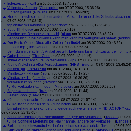
lieferzeit top
(
walt
am 07.07.2003, 12:40:33)
Vollends zufrieden
(
Christoph_f
am 07.07.2003, 15:36:06)
Einfach genial!
(
Nirwana
am 07.07.2003, 16:44:02)
Hier kann sich so manch ein anderer Versender eine dicke Scheibe abschneid
am 07.07.2003, 17:03:15)
top online-versandhaus
(
comandante
am 07.07.2003, 17:25:45)
Super!!!!
(
hotice
am 07.07.2003, 17:30:19)
Mindfactory: Beinahe vorbildlich!
(
piana
am 07.07.2003, 18:46:37)
Service ist gut, bei Vorkasse kann man Pech mit Verfügbarkeit haben
(
hortho
Der Beste Online-Shop aller Zeiten
(
haribo84
am 08.07.2003, 00:43:35)
Einfach top
(
TheAvenger
am 08.07.2003, 02:53:34)
Sehr dumm gelaufen: 3 Artikel bestellt, Lieferung kam nicht zustande
(
john.c
a
Guter Händler
(
Pixel-Core
am 08.07.2003, 13:14:16)
Immer wieder absolute Spitzenklasse
(
vipX
am 08.07.2003, 13:43:33)
Kleine Artikel in großen Verpackungen
(
FIRST-Euro
am 08.07.2003, 13:48:24
einfach gut
(
TheMaiStar
am 08.07.2003, 14:01:31)
Mindfactory - klasse
(
leb
am 08.07.2003, 15:17:25)
Mindfactory 1a
(
dukefire
am 08.07.2003, 16:36:26)
verkaufen kann jeder
(
Browser
am 08.07.2003, 17:23:31)
Re: verkaufen kann jeder
(
Mindfactory
am 09.07.2003, 09:23:27)
Super web-shop....
(
tazrt
am 08.07.2003, 18:11:44)
Bester Shop
(
fueak
am 08.07.2003, 21:03:04)
Könnte besser sein.
(
leobeck
am 08.07.2003, 21:57:14)
Re: Könnte besser sein.
(
Mindfactory
am 09.07.2003, 09:24:02)
bin jahrelang schon kunde und werde auch weiterhin bei MINDFACTORY kau
08.07.2003, 22:32:09)
Schnelle Lieferung per Nachnahme, längere per Vorkasse!!!
(
fredooo
am 08.0
Re: Schnelle Lieferung per Nachnahme, längere per Vorkasse!!!
(
Bangee
a
Reklamation einwandfrei verlaufen, selten so etwas erlebt
(
hwg
am 08.07.200
Gute Web-Site, spitzen Service und sehr gute Preise
(
CaptainMOT
am 09.07.2