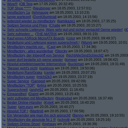
Wow!!!
(
OB Teig
am 17.05.2003, 20:32:45)
TOP Shop *****
(
Neubinger
am 18.05.2003, 12:57:01)
mindfactory 1a
(
lehmauge
am 18.05.2003, 13:10:23)
lange wartezeit
(
DonKilluminati
am 18.05.2003, 14:15:56)
jederzeit wieder zu mindfactory
(
kamikaze1
am 18.05.2003, 17:35:25)
Spitzen Service und Preis
(
Chatie
am 18.05.2003, 20:15:27)
Sehr schnelle Lieferung, Ware sehr gut und sicher verpackt! Gerne wieder!
(
I
Sehr zufrieden ...
(
THE-MATRIX
am 19.05.2003, 09:31:23)
Kauf eines ASRock MicroATX Boards
(
color
am 19.05.2003, 09:49:37)
Bestellung und Lieferung waren superschnell !
(
Wunni
am 19.05.2003, 10:01
Mindfactory machts vor...
(
Capt
am 19.05.2003, 17:34:36)
Mindfactory - alles wunderbar
(
Storcky
am 19.05.2003, 18:07:47)
Mindfactory, der Inbegriff von Service
(
NichtAlleSindSchlecht2
am 19.05.2003,
super dort bestelle ich gerne wieder
(
tomwer
am 19.05.2003, 19:06:42)
Absolut empfelenswerter Internershop
(
buckiman
am 19.05.2003, 19:31:49)
"Besser geht's nicht
(
parkloop
am 19.05.2003, 19:50:06)
Bestellung Ram/Graka
(
center
am 19.05.2003, 20:07:25)
Mindfactory super
(
mIchI2k3
am 19.05.2003, 23:37:19)
Super Service
(
Sangeet
am 20.05.2003, 09:42:09)
Mindfactory "TOP"
(
b4rra
am 20.05.2003, 10:25:53)
Superschnell
(
andyr62
am 20.05.2003, 11:16:45)
Einwandfrei!
(
Daiml
am 20.05.2003, 13:25:43)
sehr zufrieden mit Mindfactory
(
freaksdad
am 20.05.2003, 16:37:49)
Bester Online-Händler
(
KyleK
am 20.05.2003, 16:40:20)
Super
(
aim.euro
am 20.05.2003, 16:40:27)
Absolut TOP !
(
Martini6
am 20.05.2003, 17:00:58)
Ein Versender wie man ihn sich wünscht!
(
Benno
am 20.05.2003, 19:10:55)
Mindfactory die absolute Nr.1 !!!
(
schrotti
am 20.05.2003, 19:25:16)
Spitzen Online-Shop!
(
highway
am 20.05.2003, 19:36:39)