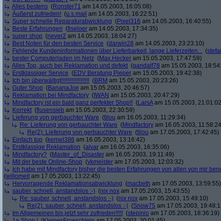
Alles bestens
(
Ronster71
am 14.05.2003, 16:05:08)
Äußerst zufrieden!
(
u.s.mail
am 14.05.2003, 16:22:51)
Super schnelle Reparaturabwicklung
(
Pixel316
am 14.05.2003, 16:40:55)
Beste Erfahrungen
(
fiseloer
am 14.05.2003, 17:34:35)
super shop
(
never2
am 14.05.2003, 18:04:27)
Best Noten für den besten Service
(
darwin28
am 14.05.2003, 23:23:10)
Fehlende Kundeninformationen über Lieferbarkeit, lange Lieferzeiten...
(
stef
bester Computerladen im Netz
(
Max.Hecker
am 15.05.2003, 17:47:59)
Alles Top, auch bei Reklamation und defekt
(
gandalf78
am 15.05.2003, 18:54
Erstklassiger Service
(
EDV Beratung Pieper
am 15.05.2003, 19:42:38)
Ich bin überwältigt!!!!!!!!!!!!!!!!!!!
(
BRM
am 15.05.2003, 20:23:26)
Guter Shop
(
BananaJoe
am 15.05.2003, 20:46:57)
Reklamation bei Mindfactory
(
IWAN
am 15.05.2003, 20:47:29)
Mindfactory ist ein bald ganz perfekter Shop!!
(
LarsA
am 15.05.2003, 21:01:02
Korrekt
(
flusensieb
am 15.05.2003, 22:30:59)
Lieferung von gerbauchter Ware
(
tilou
am 16.05.2003, 11:29:34)
Re: Lieferung von gerbauchter Ware
(
Mindfactory
am 16.05.2003, 11:58:24
Re(2): Lieferung von gerbauchter Ware
(
tilou
am 17.05.2003, 17:42:45)
Einfach top
(
kernel386
am 16.05.2003, 13:16:42)
Erstklassige Reklamation
(
alvar
am 16.05.2003, 16:35:06)
Mindfactory?
(
Master_of_Disaster
am 16.05.2003, 19:11:49)
Mit der beste Online-Shop
(
vkmeister
am 17.05.2003, 12:03:32)
Ich habe mit Mindfactory bisher die besten Erfahrungen von allen von mir be
(
willomeit
am 17.05.2003, 13:22:45)
Hervorragende Reklamationsabwicklung
(
macbeth
am 17.05.2003, 13:59:55)
sauber, schnell, anstandslos :-)
(
nix nox
am 17.05.2003, 15:43:55)
Re: sauber, schnell, anstandslos :-)
(
nix nox
am 17.05.2003, 15:49:10)
Re(2): sauber, schnell, anstandslos :-)
(
Snow75
am 17.05.2003, 19:48:1
Im Allgemeinen bis jetzt sehr zufrieden!!!!!
(
stepinio
am 17.05.2003, 18:36:19)
1a Shop !
(
KleinesFroeschlein
am 17.05.2003, 20:01:45)