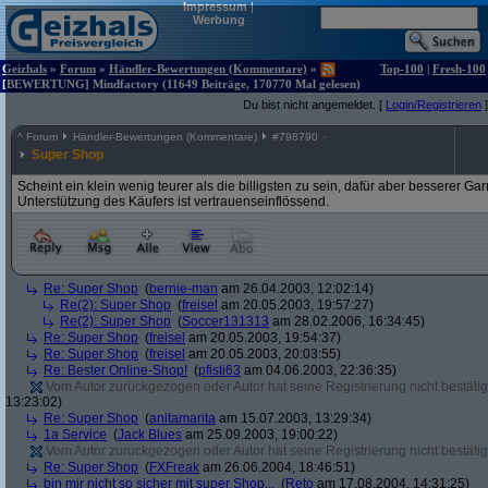
Impressum
|
Werbung
Geizhals
»
Forum
»
Händler-Bewertungen (Kommentare)
»
Top-100
|
Fresh-100
[BEWERTUNG] Mindfactory (11649 Beiträge, 170770 Mal gelesen)
Du bist nicht angemeldet. [
Login/Registrieren
]
^
Forum
Händler-Bewertungen (Kommentare)
#
798790
Super Shop
Scheint ein klein wenig teurer als die billigsten zu sein, dafür aber besserer G
Unterstützung des Käufers ist vertrauenseinflössend.
Re: Super Shop
(
bernie-man
am 26.04.2003, 12:02:14)
Re(2): Super Shop
(
freisel
am 20.05.2003, 19:57:27)
Re(2): Super Shop
(
Soccer131313
am 28.02.2006, 16:34:45)
Re: Super Shop
(
freisel
am 20.05.2003, 19:54:37)
Re: Super Shop
(
freisel
am 20.05.2003, 20:03:55)
Re: Bester Online-Shop!
(
pfisti63
am 04.06.2003, 22:36:35)
Vom Autor zurückgezogen oder Autor hat seine Registrierung nicht bestätig
13:23:02)
Re: Super Shop
(
anitamarita
am 15.07.2003, 13:29:34)
1a Service
(
Jack Blues
am 25.09.2003, 19:00:22)
Vom Autor zurückgezogen oder Autor hat seine Registrierung nicht bestätig
Re: Super Shop
(
FXFreak
am 26.06.2004, 18:46:51)
bin mir nicht so sicher mit super Shop...
(
Reto
am 17.08.2004, 14:31:25)