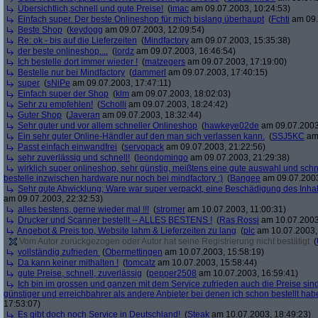
Übersichtlich,schnell und gute Preise!
(
imac
am 09.07.2003, 10:24:53)
Einfach super. Der beste Onlineshop für mich bislang überhaupt
(
Fchti
am 09.
Beste Shop
(
keydogg
am 09.07.2003, 12:09:54)
Re: ok - bis auf die Lieferzeiten
(
Mindfactory
am 09.07.2003, 15:35:38)
der beste onlineshop....
(
lordz
am 09.07.2003, 16:46:54)
Ich bestelle dort immer wieder !
(
matzegers
am 09.07.2003, 17:19:00)
Bestelle nur bei Mindfactory
(
dammerl
am 09.07.2003, 17:40:15)
super
(
sNiPe
am 09.07.2003, 17:47:11)
Einfach super der Shop
(
klm
am 09.07.2003, 18:02:03)
Sehr zu empfehlen!
(
Scholli
am 09.07.2003, 18:24:42)
Guter Shop
(
Javeran
am 09.07.2003, 18:32:44)
Sehr guter und vor allem schneller Onlineshop
(
hawkeye02de
am 09.07.2003
Ein sehr guter Online-Händler auf den man sich verlassen kann.
(
SSJ5KC
am 
Passt einfach einwandfrei
(
servopack
am 09.07.2003, 21:22:56)
sehr zuverlässig und schnell!
(
leondomingo
am 09.07.2003, 21:29:38)
wirklich super onlineshop, sehr günstig, meißtens eine gute auswahl und schn
bestelle inzwischen hardware nur noch bei mindfactory :)
(
Bangee
am 09.07.2003
Sehr gute Abwicklung; Ware war super verpackt, eine Beschädigung des Inhalt
am 09.07.2003, 22:32:53)
alles bestens, gerne wieder mal !!!
(
stromer
am 10.07.2003, 11:00:31)
Drucker und Scanner bestellt -- ALLES BESTENS !
(
Ras Rossi
am 10.07.2003
Angebot & Preis top, Website lahm & Lieferzeiten zu lang
(
plc
am 10.07.2003,
Vom Autor zurückgezogen oder Autor hat seine Registrierung nicht bestätigt
(
vollständig zufrieden
(
Obermettingen
am 10.07.2003, 15:58:19)
Da kann keiner mithalten !
(
tomcatz
am 10.07.2003, 15:58:44)
gute Preise, schnell, zuverlässig
(
pepper2508
am 10.07.2003, 16:59:41)
Ich bin im grossen und ganzen mit dem Service zufrieden auch die Preise sind
günstiger und erreichbahrer als andere Anbieter bei denen ich schon bestellt hab
17:53:07)
Es gibt doch noch Service in Deutschland!
(
Steak
am 10.07.2003, 18:49:23)