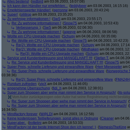
Alles bestens!
(
redbird
am 03.06.2003, 16:07:08)
Ich kann den Händler nur empfehlen...
(
teddybeer
am 03.06.2003, 16:15:16)
Empfehlenswerter Händler!
(
gerronrw
am 03.06.2003, 20:43:24)
Super!
(
ollitrop
am 03.06.2003, 23:35:20)
Zu wehnige informationen !
(
SwS
am 03.06.2003, 23:55:17)
Re: Zu wehnige informationen !
(
Snow75
am 04.06.2003, 10:53:43)
Verbesserung :)
(
SwS
am 06.06.2003, 02:06:30)
Re: Zu wehnige informationen !
(
ageeye
am 06.06.2003, 08:06:58)
Wollte ein CPU-Upgrade machen
(
Schugy
am 04.06.2003, 00:35:08)
Re: Wollte ein CPU-Upgrade machen
(
Snow75
am 04.06.2003, 10:42:23)
Re(2): Wollte ein CPU-Upgrade machen
(
Schugy
am 04.06.2003, 17:14
Re(2): Wollte ein CPU-Upgrade machen
(
Misthaken
am 06.06.2003, 12:
Re(3): Wollte ein CPU-Upgrade machen
(
Schugy
am 06.06.2003, 22:
Service und Kundenbetreuung sind MANGELHAFT !!!!
(
Stefan T.
am 04.06.200
Re: Service und Kundenbetreuung sind MANGELHAFT !!!!
(
Snow75
am 04.
Super Preis, schnelle Lieferung und einwandfeie Ware
(
Herr Miesepeter
am 0
Re: Super Preis, schnelle Lieferung und einwandfeie Ware
(
Norwegische 
03:38:36)
Re(2): Super Preis, schnelle Lieferung und einwandfeie Ware
(
FMA24H
Rundum zufrieden
(
vipX
am 04.06.2003, 11:46:05)
angenehme Überraschung
(
fidi_h
am 04.06.2003, 12:38:01)
Super zum Shoppen aber wehe man nimmt den Service in Anspruch!
(
its-sol
Vom Autor zurückgezogen oder Autor hat seine Registrierung nicht bestätig
Re: Super zum Shoppen aber wehe man nimmt den Service in Anspruch!
(
Re: Super zum Shoppen aber wehe man nimmt den Service in Anspruch!
(
16:34:50)
Mindfactory forever
(
W@LDI
am 04.06.2003, 16:12:58)
Keine kostenlosen Teillieferungen, sonst alles in Ordnung
(
Cleaner
am 04.06.
Super,aber..
(
trottelini
am 04.06.2003, 18:53:33)
MindFactory ist der beste Internet-Shop den ich kenne! ;)
(
NemesisTheKing
am