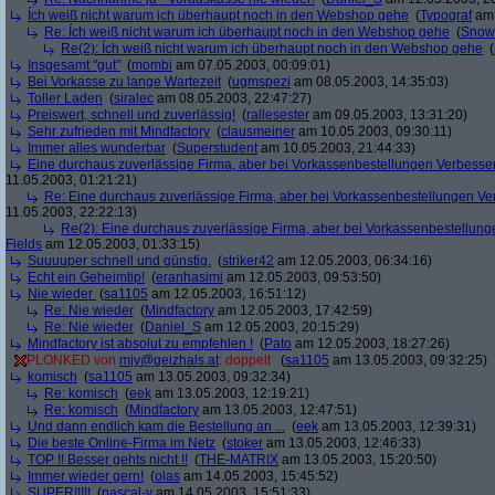
Ích weiß nicht warum ich überhaupt noch in den Webshop gehe
(
Typograf
am 
Re: Ích weiß nicht warum ich überhaupt noch in den Webshop gehe
(
Snow
Re(2): Ích weiß nicht warum ich überhaupt noch in den Webshop gehe
(
Insgesamt "gut"
(
mombi
am 07.05.2003, 00:09:01)
Bei Vorkasse zu lange Wartezeit
(
ugmspezi
am 08.05.2003, 14:35:03)
Toller Laden
(
siralec
am 08.05.2003, 22:47:27)
Preiswert, schnell und zuverlässig!
(
rallesester
am 09.05.2003, 13:31:20)
Sehr zufrieden mit Mindfactory
(
clausmeiner
am 10.05.2003, 09:30:11)
Immer alles wunderbar
(
Superstudent
am 10.05.2003, 21:44:33)
Eine durchaus zuverlässige Firma, aber bei Vorkassenbestellungen Verbesse
11.05.2003, 01:21:21)
Re: Eine durchaus zuverlässige Firma, aber bei Vorkassenbestellungen V
11.05.2003, 22:22:13)
Re(2): Eine durchaus zuverlässige Firma, aber bei Vorkassenbestellun
Fields
am 12.05.2003, 01:33:15)
Suuuuper schnell und günstig.
(
striker42
am 12.05.2003, 06:34:16)
Echt ein Geheimtip!
(
eranhasimi
am 12.05.2003, 09:53:50)
Nie wieder
(
sa1105
am 12.05.2003, 16:51:12)
Re: Nie wieder
(
Mindfactory
am 12.05.2003, 17:42:59)
Re: Nie wieder
(
Daniel_S
am 12.05.2003, 20:15:29)
Mindfactory ist absolut zu empfehlen !
(
Pato
am 12.05.2003, 18:27:26)
PLONKED von
mjy@geizhals.at
: doppelt
(
sa1105
am 13.05.2003, 09:32:25)
komisch
(
sa1105
am 13.05.2003, 09:32:34)
Re: komisch
(
eek
am 13.05.2003, 12:19:21)
Re: komisch
(
Mindfactory
am 13.05.2003, 12:47:51)
Und dann endlich kam die Bestellung an ...
(
eek
am 13.05.2003, 12:39:31)
Die beste Online-Firma im Netz
(
stoker
am 13.05.2003, 12:46:33)
TOP !! Besser gehts nicht !!
(
THE-MATRIX
am 13.05.2003, 15:20:50)
Immer wieder gern!
(
olas
am 14.05.2003, 15:45:52)
SUPER!!!!!
(
pascal-v
am 14.05.2003, 15:51:33)