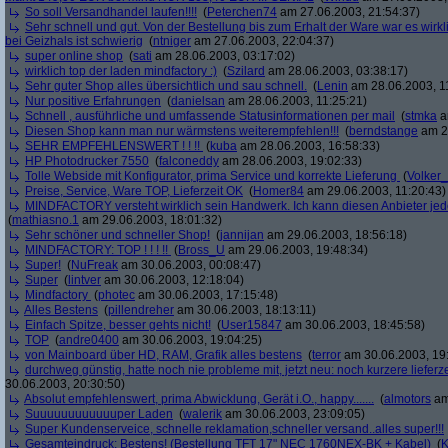
So soll Versandhandel laufen!!!!
(
Peterchen74
am 27.06.2003, 21:54:37)
Sehr schnell und gut. Von der Bestellung bis zum Erhalt der Ware war es wirk
bei Geizhals ist schwierig
(
ntniger
am 27.06.2003, 22:04:37)
super online shop
(
sati
am 28.06.2003, 03:17:02)
wirklich top der laden mindfactory :)
(
Szilard
am 28.06.2003, 03:38:17)
Sehr guter Shop alles übersichtlich und sau schnell.
(
Lenin
am 28.06.2003, 1
Nur positive Erfahrungen
(
danielsan
am 28.06.2003, 11:25:21)
Schnell , ausführliche und umfassende Statusinformationen per mail
(
stmka
a
Diesen Shop kann man nur wärmstens weiterempfehlen!!!
(
berndstange
am 28
SEHR EMPFEHLENSWERT ! ! !!
(
kuba
am 28.06.2003, 16:58:33)
HP Photodrucker 7550
(
falconeddy
am 28.06.2003, 19:02:33)
Tolle Webside mit Konfigurator, prima Service und korrekte Lieferung
(
Volker
Preise, Service, Ware TOP, Lieferzeit OK
(
Homer84
am 29.06.2003, 11:20:43)
MINDFACTORY versteht wirklich sein Handwerk. Ich kann diesen Anbieter jed
(
mathiasno.1
am 29.06.2003, 18:01:32)
Sehr schöner und schneller Shop!
(
jannijan
am 29.06.2003, 18:56:18)
MINDFACTORY: TOP ! ! ! !!
(
Bross_U
am 29.06.2003, 19:48:34)
Super!
(
NuFreak
am 30.06.2003, 00:08:47)
Super
(
lintver
am 30.06.2003, 12:18:04)
Mindfactory
(
photec
am 30.06.2003, 17:15:48)
Alles Bestens
(
pillendreher
am 30.06.2003, 18:13:11)
Einfach Spitze, besser gehts nicht!
(
User15847
am 30.06.2003, 18:45:58)
TOP
(
andre0400
am 30.06.2003, 19:04:25)
von Mainboard über HD, RAM, Grafik alles bestens
(
terror
am 30.06.2003, 19
durchweg günstig, hatte noch nie probleme mit, jetzt neu: noch kurzere lieferz
30.06.2003, 20:30:50)
Absolut empfehlenswert, prima Abwicklung, Gerät i.O., happy.......
(
almotors
am
Suuuuuuuuuuuuper Laden
(
walerik
am 30.06.2003, 23:09:05)
Super Kundenserveice, schnelle reklamation,schneller versand..alles super!!!
Gesamteindruck: Bestens! (Bestellung TFT 17" NEC 1760NEX-BK + Kabel)
(
K