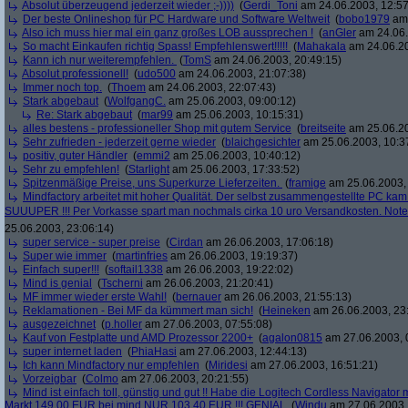
Absolut überzeugend jederzeit wieder ;-))))
(
Gerdi_Toni
am 24.06.2003, 12:57
Der beste Onlineshop für PC Hardware und Software Weltweit
(
bobo1979
am 
Also ich muss hier mal ein ganz großes LOB aussprechen !
(
anGler
am 24.06.
So macht Einkaufen richtig Spass! Empfehlenswert!!!!!
(
Mahakala
am 24.06.20
Kann ich nur weiterempfehlen.
(
TomS
am 24.06.2003, 20:49:15)
Absolut professionell!
(
udo500
am 24.06.2003, 21:07:38)
Immer noch top.
(
Thoem
am 24.06.2003, 22:07:43)
Stark abgebaut
(
WolfgangC.
am 25.06.2003, 09:00:12)
Re: Stark abgebaut
(
mar99
am 25.06.2003, 10:15:31)
alles bestens - professioneller Shop mit gutem Service
(
breitseite
am 25.06.20
Sehr zufrieden - jederzeit gerne wieder
(
blaichgesichter
am 25.06.2003, 10:3
positiv, guter Händler
(
emmi2
am 25.06.2003, 10:40:12)
Sehr zu empfehlen!
(
Starlight
am 25.06.2003, 17:33:52)
Spitzenmäßige Preise, uns Superkurze Lieferzeiten.
(
framige
am 25.06.2003, 
Mindfactory arbeitet mit hoher Qualität. Der selbst zusammengestellte PC ka
SUUUPER !!! Per Vorkasse spart man nochmals cirka 10 uro Versandkosten. Note
25.06.2003, 23:06:14)
super service - super preise
(
Cirdan
am 26.06.2003, 17:06:18)
Super wie immer
(
martinfries
am 26.06.2003, 19:19:37)
Einfach super!!!
(
softail1338
am 26.06.2003, 19:22:02)
Mind is genial
(
Tscherni
am 26.06.2003, 21:20:41)
MF immer wieder erste Wahl!
(
bernauer
am 26.06.2003, 21:55:13)
Reklamationen - Bei MF da kümmert man sich!
(
Heineken
am 26.06.2003, 23
ausgezeichnet
(
p.holler
am 27.06.2003, 07:55:08)
Kauf von Festplatte und AMD Prozessor 2200+
(
agalon0815
am 27.06.2003, 
super internet laden
(
PhiaHasi
am 27.06.2003, 12:44:13)
Ich kann Mindfactory nur empfehlen
(
Miridesi
am 27.06.2003, 16:51:21)
Vorzeigbar
(
Colmo
am 27.06.2003, 20:21:55)
Mind ist einfach toll, günstig und gut !! Habe die Logitech Cordless Navigato
Markt 149,00 EUR bei mind NUR 103,40 EUR !!! GENIAL
(
Windu
am 27.06.2003,