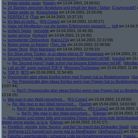
Immer wieder super
(
Haxley
am 13.04.2003, 19:28:02)
24 Stunden zwischen Bestellung und erhalt der Ware ! Spitze
(
Crazycrack87
a
Spitze weiter so
(
Kniescheibe
am 14.04.2003, 10:26:04)
PERFEKT !!!
(
Tjub
am 14.04.2003, 10:37:15)
Ich fass es nicht....
(
RS-Comp2
am 14.04.2003, 10:40:27)
Habe mit Mindfactory nur die besten Erfahrungen gemacht ....
(
oift
am 14.04.2
einfach Spitze
(
xenobite
am 14.04.2003, 16:46:30)
super-service
(
borka04
am 14.04.2003, 21:24:30)
kompetenter Onlineshop
(
hans1234
am 14.04.2003, 22:22:09)
Bisher immer zu frieden!
(
Tom_Ate
am 14.04.2003, 22:38:58)
Super Shop
(
Ron Mangaroc
am 14.04.2003, 22:59:10)
Ein Shop ohne Tücken, ja so etwas gibt es !!!!
(
blasehase
am 14.04.2003, 23:
Second-Hand? Hatte schon mal bessere Erfahrungen mit MF.
(
neutral
am 15.0
Re: Second-Hand? Hatte schon mal bessere Erfahrungen mit MF.
(
Mindfac
Lob an MF, super support TOP !!!
(
BooosesThaSnipper
am 15.04.2003, 11:49
TOP !!!
(
BTS
am 15.04.2003, 11:54:40)
Preisgünstig aber etwas Konfus wenn man Fragen hat zu Bestellvorgang
(
Si
Re: Preisgünstig aber etwas Konfus wenn man Fragen hat zu Bestellvorga
13:07:44)
Re(2): Preisgünstig aber etwas Konfus wenn man Fragen hat zu Bestell
13:18:15)
Wie man in den Wald reinschreit....
(
RS-Comp2
am 15.04.2003, 13:28:50)
Re: Wie man in den Wald reinschreit....
(
Siemm
am 15.04.2003, 14:02:40)
Re(2): Wie man in den Wald reinschreit....
(
RS-Comp2
am 15.04.2003, 1
Re(3): Wie man in den Wald reinschreit....
(
Eikman
am 16.04.2003, 15
Alles super und immer tolle und günstige Preise sowie eine gute Verfügbarkeit 
immer gerne wieder. la la la
(
Eikman
am 16.04.2003, 15:41:17)
Pünktlich, günstig, toller Service, und fair! So macht das Einkaufen Spaß!
(
ste
JimPanse123 hangelt sich gerne mal zu MindFactory
(
JimPanse123
am 16.04
Falsche Lagerbestände / schwarze Liste bei Annahmeverweigerung
(
massa_