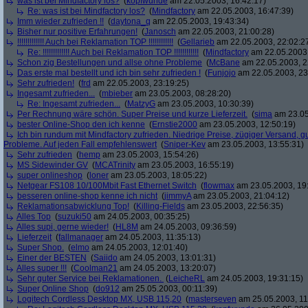
was ist bei Mindfactory los?
(
kopfwunde
am 22.05.2003, 16:42:17)
Re: was ist bei Mindfactory los?
(
Mindfactory
am 22.05.2003, 16:47:39)
Imm wieder zufrieden !!
(
daytona_q
am 22.05.2003, 19:43:34)
Bisher nur positive Erfahrungen!
(
Janosch
am 22.05.2003, 21:00:28)
!!!!!!!!!!!!! Auch bei Reklamation TOP !!!!!!!!!!!!
(
Gellarieb
am 22.05.2003, 22:02:2
Re: !!!!!!!!!!!!! Auch bei Reklamation TOP !!!!!!!!!!!!
(
Mindfactory
am 22.05.2003,
Schon zig Bestellungen und allse ohne Probleme
(
McBane
am 22.05.2003, 2
Das erste mal bestellt und ich bin sehr zufrieden !
(
Funjojo
am 22.05.2003, 23
Sehr zufrieden!
(
frd
am 22.05.2003, 23:19:25)
Ingesamt zufrieden...
(
mbieber
am 23.05.2003, 08:28:20)
Re: Ingesamt zufrieden...
(
MatzyG
am 23.05.2003, 10:30:39)
Per Rechnung wäre schön. Super Preise und kurze Lieferzeit.
(
sima
am 23.05
bester Online-Shop den ich kenne
(
Ernstie2000
am 23.05.2003, 12:50:19)
Ich bin rundum mit Mindfactory zufrieden. Niedrige Preise, zügiger Versand, 
Probleme. Auf jeden Fall empfehlenswert
(
Sniper-Kev
am 23.05.2003, 13:55:31)
Sehr zufrieden
(
hemp
am 23.05.2003, 15:54:26)
MS Sidewinder GV
(
MCATrinity
am 23.05.2003, 16:55:19)
super onlineshop
(
loner
am 23.05.2003, 18:05:22)
Netgear FS108 10/100Mbit Fast Ethernet Switch
(
flowmax
am 23.05.2003, 19
besseren online-shop kenne ich nicht
(
jimmyA
am 23.05.2003, 21:04:12)
Reklamationsabwicklung Top!
(
Killing-Fields
am 23.05.2003, 22:56:35)
Alles Top
(
suzuki50
am 24.05.2003, 00:35:25)
Alles supi, gerne wieder!
(
HL8M
am 24.05.2003, 09:36:59)
Lieferzeit
(
fallmanager
am 24.05.2003, 11:35:13)
Super Shop.
(
elmo
am 24.05.2003, 12:01:40)
Einer der BESTEN
(
Saiido
am 24.05.2003, 13:01:31)
Alles super !!!
(
Coolman21
am 24.05.2003, 13:20:07)
Sehr guter Service bei Reklamationen.
(
LeicheRL
am 24.05.2003, 19:31:15)
Super Online Shop
(
do912
am 25.05.2003, 00:11:39)
Logitech Cordless Desktop MX, USB 115,20
(
masterseven
am 25.05.2003, 11