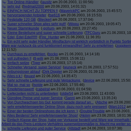
Top Online-Händler
(
lausitz
am 20.06.2003, 11:00:56)
sehr gut
(
fredmail2000
am 20.06.2003, 14:01:32)
EINFACH NICHT ZU TOPPEN !!
(
MaverickPC
am 20.06.2003, 15:45:57)
hervorragender Anbieter
(
tse616
am 20.06.2003, 16:15:53)
Festplatte 120 GB
(
Bleckert
am 20.06.2003, 17:37:04)
Super schneller Shop alles sehr gut!!
(
Wippu
am 20.06.2003, 19:05:47)
Neuer Stammkunde
(
-gollum-
am 20.06.2003, 20:27:45)
Kleine Bestellung und super schnelle Lieferung
(
TFCGuru
am 21.06.2003, 10
Edel, Edel,Edel!!!!!!
(
Fire_Hunter
am 21.06.2003, 11:36:35)
Ein echt sehr guter Händler. Mindfactory ist wirklich vorbildlich in Punkto Sorti
Ware war ruckzuck da und funktioniert einwandfrei! Sehr zu empfehlen
(
zoppkem
12:11:52)
Durchaus zu empfehlen
(
bocko
am 21.06.2003, 14:14:18)
voll zufrieden !!
(
tt-willi
am 21.06.2003, 15:06:11)
einfach spitze
(
Tiger
am 21.06.2003, 17:15:14)
Schneller Versand, super Service!
(
wuneck
am 21.06.2003, 17:57:51)
reibungsloser ablauf
(
Dirk Diggler
am 22.06.2003, 01:39:13)
Alles o.k.!
(
tquast
am 22.06.2003, 14:35:47)
Sehr schnelle Lieferung und gute Verpackung.
(
device
am 22.06.2003, 15:50
Mal so, mal so
(
Isolde
am 22.06.2003, 17:55:46)
Empfehlenswert!
(
cabelrat
am 23.06.2003, 01:04:59)
Lieferzeiten nicht zu unterbieten
(
oldie54
am 23.06.2003, 11:43:00)
Günstige Preise und super Service
(
Sanni
am 23.06.2003, 13:35:24)
Von Durchwachsen bis Gut, kommt gerade darauf an...
(
Atsche
am 23.06.2003
sehr empfehlenswerter Online-Shop, dazu noch sehr preiswert
(
Marc1012
am 
Einer der besten Onlineshops die ich kenn :)
(
DoubleTrouble
am 23.06.2003, 
Alles Bestens! Sehr empfehlenswerter Shop!
(
Akiiim
am 23.06.2003, 18:01:36
Einfach Klasse der Shop, habe per Vorkasse bestellt und Ware war innerhalb 
Arbeit da das Preis-Leistung Verhältnis superspitzenmäßig is..Macht ma weiter so.
schnelle Lieferung und guter Service
(
Altstadt
am 24.06.2003, 10:07:38)