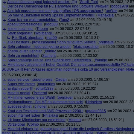
Absolut überzeugend jederzeit wieder ;-))))
(
Gerdi_Toni
am 24.06.2003, 12:57
Der beste Onlineshop für PC Hardware und Software Weltweit
(
bobo1979
am 
Also ich muss hier mal ein ganz großes LOB aussprechen !
(
anGler
am 24.06.
So macht Einkaufen richtig Spass! Empfehlenswert!!!!!
(
Mahakala
am 24.06.20
Kann ich nur weiterempfehlen.
(
TomS
am 24.06.2003, 20:49:15)
Absolut professionell!
(
udo500
am 24.06.2003, 21:07:38)
Immer noch top.
(
Thoem
am 24.06.2003, 22:07:43)
Stark abgebaut
(
WolfgangC.
am 25.06.2003, 09:00:12)
Re: Stark abgebaut
(
mar99
am 25.06.2003, 10:15:31)
alles bestens - professioneller Shop mit gutem Service
(
breitseite
am 25.06.20
Sehr zufrieden - jederzeit gerne wieder
(
blaichgesichter
am 25.06.2003, 10:3
positiv, guter Händler
(
emmi2
am 25.06.2003, 10:40:12)
Sehr zu empfehlen!
(
Starlight
am 25.06.2003, 17:33:52)
Spitzenmäßige Preise, uns Superkurze Lieferzeiten.
(
framige
am 25.06.2003, 
Mindfactory arbeitet mit hoher Qualität. Der selbst zusammengestellte PC ka
SUUUPER !!! Per Vorkasse spart man nochmals cirka 10 uro Versandkosten. Note
25.06.2003, 23:06:14)
super service - super preise
(
Cirdan
am 26.06.2003, 17:06:18)
Super wie immer
(
martinfries
am 26.06.2003, 19:19:37)
Einfach super!!!
(
softail1338
am 26.06.2003, 19:22:02)
Mind is genial
(
Tscherni
am 26.06.2003, 21:20:41)
MF immer wieder erste Wahl!
(
bernauer
am 26.06.2003, 21:55:13)
Reklamationen - Bei MF da kümmert man sich!
(
Heineken
am 26.06.2003, 23
ausgezeichnet
(
p.holler
am 27.06.2003, 07:55:08)
Kauf von Festplatte und AMD Prozessor 2200+
(
agalon0815
am 27.06.2003, 
super internet laden
(
PhiaHasi
am 27.06.2003, 12:44:13)
Ich kann Mindfactory nur empfehlen
(
Miridesi
am 27.06.2003, 16:51:21)
Vorzeigbar
(
Colmo
am 27.06.2003, 20:21:55)
Mind ist einfach toll, günstig und gut !! Habe die Logitech Cordless Navigato
Markt 149,00 EUR bei mind NUR 103,40 EUR !!! GENIAL
(
Windu
am 27.06.2003,