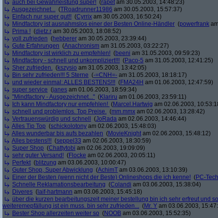
auch bei Gewährleistung super!
(
rapet
am 30.05.2003, 14:48:23)
Ausgezeichnet...
(
TRoadrunner11986
am 30.05.2003, 15:57:37)
Einfach nur super gut!!
(
Cyrrix
am 30.05.2003, 16:50:24)
Mindfactory ist ausnahmslos einer der Besten Online-Händler
(
powerfrank
am 
Prima !
(
dietz.r
am 30.05.2003, 18:08:52)
voll zufrieden
(
hebberer
am 30.05.2003, 23:39:44)
Gute Erfahrungen
(
Anachronism
am 31.05.2003, 03:22:27)
Mindfactory ist wirklich zu empfehlen!
(
beeni
am 31.05.2003, 09:59:23)
Mindfactory - schnell und unkompliziert!!!
(
Paco-5
am 31.05.2003, 12:41:25)
Sher zufrieden.
(
kszysio
am 31.05.2003, 13:42:05)
Bin sehr zufrieden!!! 5 Sterne
(
-=CNH=-
am 31.05.2003, 18:18:17)
und wieder einmal: ALLES BESTENS!!!
(
FMA24H
am 01.06.2003, 12:47:59)
super service
(
janes
am 01.06.2003, 18:59:34)
"Mindfactory - Ausgezeichnet..."
(
Klariru
am 01.06.2003, 23:59:11)
Ich kann Mindfactory nur empfehlen!
(
Marcel.Hartwig
am 02.06.2003, 10:53:1
schnell und problemlos. Top Preise.
(
mm.mmx
am 02.06.2003, 13:28:42)
Vertrauenswürdig und schnell
(
JoRada
am 02.06.2003, 14:46:44)
Alles Tip Top
(
schickolotony
am 02.06.2003, 15:48:03)
Alles wunderbar bis aufs bezahlen
(
MovieKnight
am 02.06.2003, 15:48:12)
Alles bestens!!!
(
seppel33
am 02.06.2003, 18:30:59)
Super Shop
(
Chattytobi
am 02.06.2003, 19:09:09)
sehr guter Versand!
(
Flocke
am 02.06.2003, 20:05:11)
Perfekt
(
blitzung
am 03.06.2003, 10:00:47)
Guter Shop, Super Abwicklung
(
AchimT
am 03.06.2003, 13:10:39)
Einer der Besten (wenn nicht der Beste) Onlineshops die ich kenne!
(
PC-Tech
Schnelle Reklamationsbearbeitung
(
Colandi
am 03.06.2003, 15:38:04)
Diveres
(
laif-hartmann
am 03.06.2003, 15:45:18)
über die kurzen bearbeitungszeit meiner bestellung bin ich sehr erfreut und somi
weiteremepfällung ist ein muss. bin sehr zufrieden...
(
Mr. Y
am 03.06.2003, 15:47
Bester Shop allerzeiten weiter so
(
NOOB
am 03.06.2003, 15:52:35)