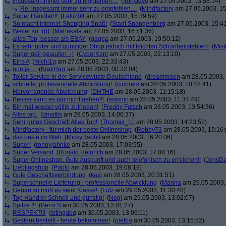
insgesamt immer sehr zu empfehlen....
(
Ironsteve
am 27.05.2003, 13:55:14)
Re: insgesamt immer sehr zu empfehlen....
(
Mindfactory
am 27.05.2003, 15
Super Händler!!!
(
Lelli204
am 27.05.2003, 15:39:59)
So macht Internet-Shopping Spaß!
(
Stadt Spangenberg
am 27.05.2003, 15:41
Weiter so :))))
(
Mahakala
am 27.05.2003, 16:51:36)
alles Top, besser als EBAY
(
gagga
am 27.05.2003, 19:50:12)
Es sehr guter und günstiger Shop jedoch mit leichten Schönheitsfehlern
(
Mist
Super geil gelaufen :-)
(
CyberKoni
am 27.05.2003, 22:13:10)
Eins A
(
michi1g
am 27.05.2003, 22:33:43)
nun ja ...
(
KrakHarr
am 28.05.2003, 00:32:04)
Toller Service in der Servicewüste Deutschland
(
dreammaen
am 28.05.2003, 
schnelle, professionelle Abwicklung!
(
wunram
am 28.05.2003, 10:48:41)
Hervorragende Abwicklung
(
DHTHE
am 28.05.2003, 11:15:18)
Besser kann es gar nicht gehen!!!
(
wasnic
am 28.05.2003, 11:34:49)
Bin mal wieder völlig zufrieden!
(
Freddy Futsch
am 28.05.2003, 13:54:36)
Alles top.
(
dmattis
am 28.05.2003, 14:06:37)
Sehr gutes Geschäft! Alles Top!
(
Thomas_11
am 28.05.2003, 14:23:52)
Mindfactory - für mich der beste Onlineshop
(
Robby73
am 28.05.2003, 15:16:
das beste im Web
(
MickyRabbit
am 28.05.2003, 16:20:06)
Super!
(
ronnyjahnke
am 28.05.2003, 17:03:55)
Super Versand
(
Ronald.Heinrich
am 28.05.2003, 17:08:16)
Super Onlineshop. Gute Auskunft und auch telefonisch zu erreichen!!
(
JensD
Lieblingshop
(
Pablo
am 28.05.2003, 19:08:19)
Gute Geschäftsverbindung
(
kasi
am 28.05.2003, 20:31:51)
Superschnelle Lieferung - professionelle Abwicklung
(
Manna
am 29.05.2003,
Genau so muß es sein! Klasse!
(
Lutz
am 29.05.2003, 11:30:48)
Top Händler Schnell und günstig!
(
Nogi
am 29.05.2003, 13:02:07)
Spitze !!!
(
Berni S
am 30.05.2003, 12:01:27)
RESPEKT!!!
(
bitingdog
am 30.05.2003, 13:06:11)
Gestern bestellt - heute bekommen!
(
pietbo
am 30.05.2003, 13:15:52)