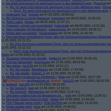
Ích weiß nicht warum ich überhaupt noch in den Webshop gehe
(
Typograf
am 
Re: Ích weiß nicht warum ich überhaupt noch in den Webshop gehe
(
Snow
Re(2): Ích weiß nicht warum ich überhaupt noch in den Webshop gehe
(
Insgesamt "gut"
(
mombi
am 07.05.2003, 00:09:01)
Bei Vorkasse zu lange Wartezeit
(
ugmspezi
am 08.05.2003, 14:35:03)
Toller Laden
(
siralec
am 08.05.2003, 22:47:27)
Preiswert, schnell und zuverlässig!
(
rallesester
am 09.05.2003, 13:31:20)
Sehr zufrieden mit Mindfactory
(
clausmeiner
am 10.05.2003, 09:30:11)
Immer alles wunderbar
(
Superstudent
am 10.05.2003, 21:44:33)
Eine durchaus zuverlässige Firma, aber bei Vorkassenbestellungen Verbesse
11.05.2003, 01:21:21)
Re: Eine durchaus zuverlässige Firma, aber bei Vorkassenbestellungen V
11.05.2003, 22:22:13)
Re(2): Eine durchaus zuverlässige Firma, aber bei Vorkassenbestellun
Fields
am 12.05.2003, 01:33:15)
Suuuuper schnell und günstig.
(
striker42
am 12.05.2003, 06:34:16)
Echt ein Geheimtip!
(
eranhasimi
am 12.05.2003, 09:53:50)
Nie wieder
(
sa1105
am 12.05.2003, 16:51:12)
Re: Nie wieder
(
Mindfactory
am 12.05.2003, 17:42:59)
Re: Nie wieder
(
Daniel_S
am 12.05.2003, 20:15:29)
Mindfactory ist absolut zu empfehlen !
(
Pato
am 12.05.2003, 18:27:26)
PLONKED von
mjy@geizhals.at
: doppelt
(
sa1105
am 13.05.2003, 09:32:25)
komisch
(
sa1105
am 13.05.2003, 09:32:34)
Re: komisch
(
eek
am 13.05.2003, 12:19:21)
Re: komisch
(
Mindfactory
am 13.05.2003, 12:47:51)
Und dann endlich kam die Bestellung an ...
(
eek
am 13.05.2003, 12:39:31)
Die beste Online-Firma im Netz
(
stoker
am 13.05.2003, 12:46:33)
TOP !! Besser gehts nicht !!
(
THE-MATRIX
am 13.05.2003, 15:20:50)
Immer wieder gern!
(
olas
am 14.05.2003, 15:45:52)
SUPER!!!!!
(
pascal-v
am 14.05.2003, 15:51:33)