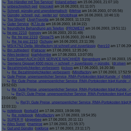
Top-Händler mit Top Service!
(
roland.erben
am 15.06.2003, 21:07:10)
unbeschreilich geil
(
microkill
am 16.06.2003, 01:11:07)
Schnell, günstig und unproblematisch
(
bfehse
am 16.06.2003, 07:05:56)
Günstig, schnell, gut - weiter so!
(
photofreak
am 16.06.2003, 10:46:13)
Top Shop!!!
(
JoshTravolta
am 16.06.2003, 11:13:23)
Guter Service
(
K7Jo.de
am 16.06.2003, 18:34:22)
freundliche Behandlung am Telefon
(
PROWEST
am 16.06.2003, 19:51:11)
hp psc 2210
(
ssnopy
am 16.06.2003, 20:31:49)
Re: hp psc 2210
(
Snow75
am 16.06.2003, 20:44:33)
Re: hp psc 2210
(
Schugy
am 16.06.2003, 23:11:39)
MSI K7N2 Delta, Mindfactory ist schnell und zuverlässig
(
herz10
am 17.06.200
Bin zufrieden!
(
Patracer
am 17.06.2003, 12:35:24)
Alles bestens!
(
partybombe
am 17.06.2003, 13:07:05)
Echt Super! AUCH DER SERVICE NACHHER
(
beyenburg
am 17.06.2003, 15
Siemens Gigaset 4000 micro -> schnell -> zuverlässig -> günstig.
(
dr.olsen
am 
Bezahlmöglichkeiten verbessern
(
pcloos
am 17.06.2003, 16:20:38)
Re: Bezahlmöglichkeiten verbessern
(
Mindfactory
am 17.06.2003, 17:52:5
Gute Preise, unpersoenlicher Service, RMA-Portokosten trägt Kunde :-(
(
rfs6
Re: Gute Preise, unpersoenlicher Service, RMA-Portokosten trägt Kunde :-(
19:52:02)
Re: Gute Preise, unpersoenlicher Service, RMA-Portokosten trägt Kunde :-(
Re(2): Gute Preise, unpersoenlicher Service, RMA-Portokosten trägt Kun
23:04:08)
Re(3): Gute Preise, unpersoenlicher Service, RMA-Portokosten trägt K
12:03:11)
notebook
(
borka04
am 17.06.2003, 19:06:09)
Re: notebook
(
Mindfactory
am 17.06.2003, 19:54:35)
SUPER !!!
(
drgeebee
am 17.06.2003, 20:11:11)
Alles Super
(
mamiroe
am 17.06.2003, 21:55:37)
Gut und Günstig
(
nikforce
am 17.06.2003, 23:11:17)