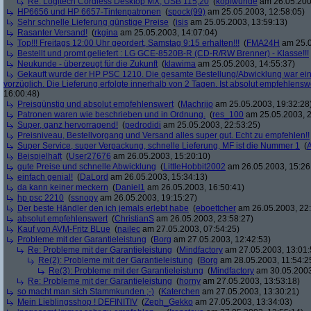
Re: Logitech Cordless Desktop MX, USB 115,20
(
kopfwunde
am 26.05.200
HP6656 und HP 6657-Tintenpatronen
(
spock(99)
am 25.05.2003, 12:58:05)
Sehr schnelle Lieferung günstige Preise
(
isis
am 25.05.2003, 13:59:13)
Rasanter Versand!
(
rkgina
am 25.05.2003, 14:07:04)
Top!!! Freitags 12:00 Uhr geordert, Samstag 9:15 erhalten!!!
(
FMA24H
am 25.0
Bestellt und promt geliefert : LG GCE-8520B-R (CD-R/RW Brenner) - Klasse!!!
Neukunde - überzeugt für die Zukunft
(
klawima
am 25.05.2003, 14:55:37)
Gekauft wurde der HP PSC 1210. Die gesamte Bestellung/Abwicklung war einf
vorzüglich. Die Lieferung erfolgte innerhalb von 2 Tagen. Ist absolut empfehlensw
16:00:48)
Preisgünstig und absolut empfehlenswert
(
Machrijo
am 25.05.2003, 19:32:28
Patronen waren wie beschrieben und in Ordnung.
(
res_100
am 25.05.2003, 2
Super, ganz hervorragend!
(
pedrodidi
am 25.05.2003, 22:53:25)
Preisniveau, Bestellvorgang und Versand alles super gut. Echt zu empfehlen!!
Super Service, super Verpackung, schnelle Lieferung, MF ist die Nummer 1
(
Beispielhaft
(
User27676
am 26.05.2003, 15:20:10)
gute Preise und schnelle Abwicklung
(
LittleHobbit2002
am 26.05.2003, 15:26
einfach genial!
(
DaLord
am 26.05.2003, 15:34:13)
da kann keiner meckern
(
Daniel1
am 26.05.2003, 16:50:41)
hp psc 2210
(
ssnopy
am 26.05.2003, 19:15:27)
Der beste Händler den ich jemals erlebt habe
(
eboettcher
am 26.05.2003, 22:
absolut empfehlenswert
(
ChristianS
am 26.05.2003, 23:58:27)
Kauf von AVM-Fritz BLue
(
nailec
am 27.05.2003, 07:54:25)
Probleme mit der Garantieleistung
(
Borg
am 27.05.2003, 12:42:53)
Re: Probleme mit der Garantieleistung
(
Mindfactory
am 27.05.2003, 13:01:
Re(2): Probleme mit der Garantieleistung
(
Borg
am 28.05.2003, 11:54:2
Re(3): Probleme mit der Garantieleistung
(
Mindfactory
am 30.05.2003
Re: Probleme mit der Garantieleistung
(
horny
am 27.05.2003, 13:53:18)
so macht man sich Stammkunden ;-)
(
Katerchen
am 27.05.2003, 13:30:21)
Mein Lieblingsshop ! DEFINITIV
(
Zeph_Gekko
am 27.05.2003, 13:34:03)