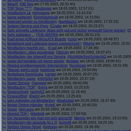
Wow!!!
(
OB Teig
am 17.05.2003, 20:32:45)
TOP Shop *****
(
Neubinger
am 18.05.2003, 12:57:01)
mindfactory 1a
(
lehmauge
am 18.05.2003, 13:10:23)
lange wartezeit
(
DonKilluminati
am 18.05.2003, 14:15:56)
jederzeit wieder zu mindfactory
(
kamikaze1
am 18.05.2003, 17:35:25)
Spitzen Service und Preis
(
Chatie
am 18.05.2003, 20:15:27)
Sehr schnelle Lieferung, Ware sehr gut und sicher verpackt! Gerne wieder!
(
I
Sehr zufrieden ...
(
THE-MATRIX
am 19.05.2003, 09:31:23)
Kauf eines ASRock MicroATX Boards
(
color
am 19.05.2003, 09:49:37)
Bestellung und Lieferung waren superschnell !
(
Wunni
am 19.05.2003, 10:01
Mindfactory machts vor...
(
Capt
am 19.05.2003, 17:34:36)
Mindfactory - alles wunderbar
(
Storcky
am 19.05.2003, 18:07:47)
Mindfactory, der Inbegriff von Service
(
NichtAlleSindSchlecht2
am 19.05.2003,
super dort bestelle ich gerne wieder
(
tomwer
am 19.05.2003, 19:06:42)
Absolut empfelenswerter Internershop
(
buckiman
am 19.05.2003, 19:31:49)
"Besser geht's nicht
(
parkloop
am 19.05.2003, 19:50:06)
Bestellung Ram/Graka
(
center
am 19.05.2003, 20:07:25)
Mindfactory super
(
mIchI2k3
am 19.05.2003, 23:37:19)
Super Service
(
Sangeet
am 20.05.2003, 09:42:09)
Mindfactory "TOP"
(
b4rra
am 20.05.2003, 10:25:53)
Superschnell
(
andyr62
am 20.05.2003, 11:16:45)
Einwandfrei!
(
Daiml
am 20.05.2003, 13:25:43)
sehr zufrieden mit Mindfactory
(
freaksdad
am 20.05.2003, 16:37:49)
Bester Online-Händler
(
KyleK
am 20.05.2003, 16:40:20)
Super
(
aim.euro
am 20.05.2003, 16:40:27)
Absolut TOP !
(
Martini6
am 20.05.2003, 17:00:58)
Ein Versender wie man ihn sich wünscht!
(
Benno
am 20.05.2003, 19:10:55)
Mindfactory die absolute Nr.1 !!!
(
schrotti
am 20.05.2003, 19:25:16)
Spitzen Online-Shop!
(
highway
am 20.05.2003, 19:36:39)