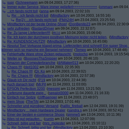
supi
(
Schneemann
am 09.04.2003, 17:27:36)
Immer guter Service, Ware immer geliefert++++++++++++
(
ommani
am 09.04.
...ich fands nicht toll
(
anna
am 09.04.2003, 22:02:10)
Re: ...ich fands nicht toll
(
Mindfactory
am 10.04.2003, 16:55:16)
Re(2): ...ich fands nicht toll
(
FMA24H
am 23.04.2003, 23:25:54)
Mindfactory ist der beste Online-Shop!
(
DonBenito23
am 09.04.2003, 22:30:0
sehr zufrieden
(
BastardDriver
am 09.04.2003, 22:32:07)
Re: Zu lange Lieferzeiten!!!!
(
m.i.c
am 10.04.2003, 15:06:04)
Re: Ich kann der durchweg positiven Meinung leider nicht teilen,
(
Mindfactory
Re: KUNDENSCHUTZ!!!
(
Mindfactory
am 10.04.2003, 16:45:08)
Absolut Top! Vorkasse klappt prima, Lieferzeiten sind schnell! Ein super Shop
können sich so manche ein Beispiel nehmen!
(
Tempo
am 10.04.2003, 17:48:48)
Fehlerhafte Ware ohne Zicken getauscht.
(
molocho
am 10.04.2003, 19:15:54)
Weiter so
(
BooosesThaSnipper
am 10.04.2003, 20:46:10)
Amazon der Computerbranche
(
dAMaker013
am 10.04.2003, 22:20:20)
Chaos !!!!
(
deit1002
am 10.04.2003, 22:35:30)
Re: Chaos !!!!
(
Dr. Ko
am 10.04.2003, 22:39:02)
Re: Chaos !!!!
(
Mindfactory
am 10.04.2003, 22:57:38)
Glaub ich Dir nicht
(
P19
am 10.04.2003, 22:44:38)
Auch danach top!
(
Mr.Pit
am 11.04.2003, 11:03:00)
EPSON Perfection 3200
(
messmi
am 11.04.2003, 13:21:50)
Lieferung dauerte ewig...
(
sepalot3000
am 11.04.2003, 21:16:33)
Einfach nur Spitze
(
cliffhaenger
am 11.04.2003, 23:48:07)
mein Shop
(
TheTiN
am 12.04.2003, 17:01:46)
Schneller und günstiger Versand
(
halllo_fireball
am 12.04.2003, 19:31:39)
Mindfactory ... mein Hardware Dealer
(
sandra.s
am 13.04.2003, 00:52:41)
Einer der besten e-commerce Shops
(
gimme5
am 13.04.2003, 10:11:36)
Alles ist gut gelaufen...
(
currin
am 13.04.2003, 12:07:09)
Schnell, billig und fair
(
mrs_molester
am 13.04.2003, 15:10:11)
Re: Schnell, billig und fair
(
Mindfactory
am 13.04.2003, 23:10:30)