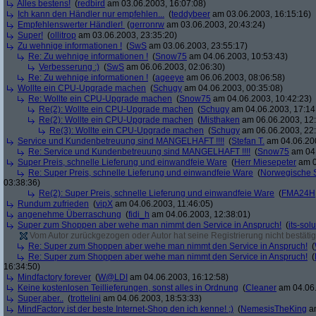
Alles bestens!
(
redbird
am 03.06.2003, 16:07:08)
Ich kann den Händler nur empfehlen...
(
teddybeer
am 03.06.2003, 16:15:16)
Empfehlenswerter Händler!
(
gerronrw
am 03.06.2003, 20:43:24)
Super!
(
ollitrop
am 03.06.2003, 23:35:20)
Zu wehnige informationen !
(
SwS
am 03.06.2003, 23:55:17)
Re: Zu wehnige informationen !
(
Snow75
am 04.06.2003, 10:53:43)
Verbesserung :)
(
SwS
am 06.06.2003, 02:06:30)
Re: Zu wehnige informationen !
(
ageeye
am 06.06.2003, 08:06:58)
Wollte ein CPU-Upgrade machen
(
Schugy
am 04.06.2003, 00:35:08)
Re: Wollte ein CPU-Upgrade machen
(
Snow75
am 04.06.2003, 10:42:23)
Re(2): Wollte ein CPU-Upgrade machen
(
Schugy
am 04.06.2003, 17:14
Re(2): Wollte ein CPU-Upgrade machen
(
Misthaken
am 06.06.2003, 12:
Re(3): Wollte ein CPU-Upgrade machen
(
Schugy
am 06.06.2003, 22:
Service und Kundenbetreuung sind MANGELHAFT !!!!
(
Stefan T.
am 04.06.200
Re: Service und Kundenbetreuung sind MANGELHAFT !!!!
(
Snow75
am 04.
Super Preis, schnelle Lieferung und einwandfeie Ware
(
Herr Miesepeter
am 0
Re: Super Preis, schnelle Lieferung und einwandfeie Ware
(
Norwegische 
03:38:36)
Re(2): Super Preis, schnelle Lieferung und einwandfeie Ware
(
FMA24H
Rundum zufrieden
(
vipX
am 04.06.2003, 11:46:05)
angenehme Überraschung
(
fidi_h
am 04.06.2003, 12:38:01)
Super zum Shoppen aber wehe man nimmt den Service in Anspruch!
(
its-sol
Vom Autor zurückgezogen oder Autor hat seine Registrierung nicht bestätig
Re: Super zum Shoppen aber wehe man nimmt den Service in Anspruch!
(
Re: Super zum Shoppen aber wehe man nimmt den Service in Anspruch!
(
16:34:50)
Mindfactory forever
(
W@LDI
am 04.06.2003, 16:12:58)
Keine kostenlosen Teillieferungen, sonst alles in Ordnung
(
Cleaner
am 04.06.
Super,aber..
(
trottelini
am 04.06.2003, 18:53:33)
MindFactory ist der beste Internet-Shop den ich kenne! ;)
(
NemesisTheKing
am