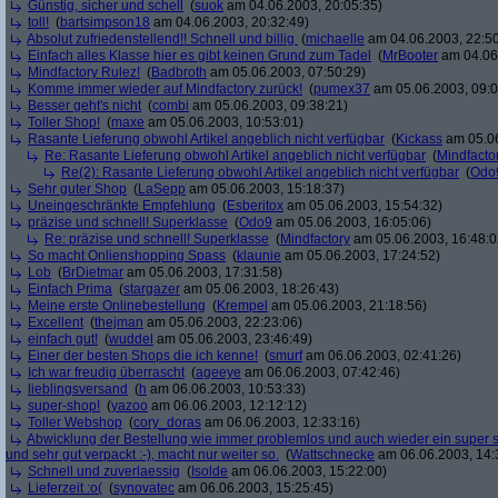
Günstig, sicher und schell
(
suok
am 04.06.2003, 20:05:35)
toll!
(
bartsimpson18
am 04.06.2003, 20:32:49)
Absolut zufriedenstellend!! Schnell und billig
(
michaelle
am 04.06.2003, 22:50
Einfach alles Klasse hier es gibt keinen Grund zum Tadel
(
MrBooter
am 04.06.
Mindfactory Rulez!
(
Badbroth
am 05.06.2003, 07:50:29)
Komme immer wieder auf Mindfactory zurück!
(
pumex37
am 05.06.2003, 09:0
Besser geht's nicht
(
combi
am 05.06.2003, 09:38:21)
Toller Shop!
(
maxe
am 05.06.2003, 10:53:01)
Rasante Lieferung obwohl Artikel angeblich nicht verfügbar
(
Kickass
am 05.06
Re: Rasante Lieferung obwohl Artikel angeblich nicht verfügbar
(
Mindfacto
Re(2): Rasante Lieferung obwohl Artikel angeblich nicht verfügbar
(
Odo
Sehr guter Shop
(
LaSepp
am 05.06.2003, 15:18:37)
Uneingeschränkte Empfehlung
(
Esberitox
am 05.06.2003, 15:54:32)
präzise und schnell! Superklasse
(
Odo9
am 05.06.2003, 16:05:06)
Re: präzise und schnell! Superklasse
(
Mindfactory
am 05.06.2003, 16:48:0
So macht Onlienshopping Spass
(
klaunie
am 05.06.2003, 17:24:52)
Lob
(
BrDietmar
am 05.06.2003, 17:31:58)
Einfach Prima
(
stargazer
am 05.06.2003, 18:26:43)
Meine erste Onlinebestellung
(
Krempel
am 05.06.2003, 21:18:56)
Excellent
(
thejman
am 05.06.2003, 22:23:06)
einfach gut!
(
wuddel
am 05.06.2003, 23:46:49)
Einer der besten Shops die ich kenne!
(
smurf
am 06.06.2003, 02:41:26)
Ich war freudig überrascht
(
ageeye
am 06.06.2003, 07:42:46)
lieblingsversand
(
h
am 06.06.2003, 10:53:33)
super-shop!
(
yazoo
am 06.06.2003, 12:12:12)
Toller Webshop
(
cory_doras
am 06.06.2003, 12:33:16)
Abwicklung der Bestellung wie immer problemlos und auch wieder ein super sc
und sehr gut verpackt :-), macht nur weiter so.
(
Wattschnecke
am 06.06.2003, 14:
Schnell und zuverlaessig
(
Isolde
am 06.06.2003, 15:22:00)
Lieferzeit :o(
(
synovatec
am 06.06.2003, 15:25:45)