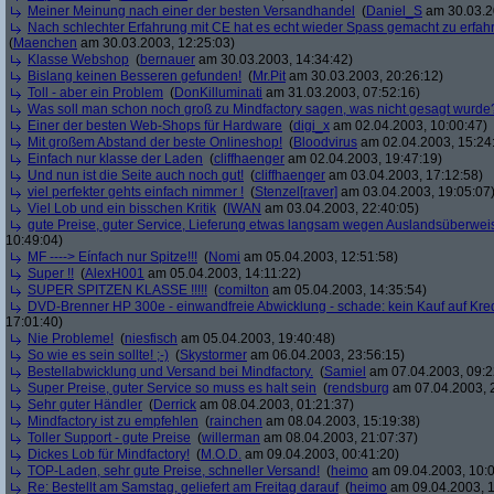
Meiner Meinung nach einer der besten Versandhandel
(
Daniel_S
am 30.03.2
Nach schlechter Erfahrung mit CE hat es echt wieder Spass gemacht zu erfah
(
Maenchen
am 30.03.2003, 12:25:03)
Klasse Webshop
(
bernauer
am 30.03.2003, 14:34:42)
Bislang keinen Besseren gefunden!
(
Mr.Pit
am 30.03.2003, 20:26:12)
Toll - aber ein Problem
(
DonKilluminati
am 31.03.2003, 07:52:16)
Was soll man schon noch groß zu Mindfactory sagen, was nicht gesagt wurde
Einer der besten Web-Shops für Hardware
(
digi_x
am 02.04.2003, 10:00:47)
Mit großem Abstand der beste Onlineshop!
(
Bloodvirus
am 02.04.2003, 15:24
Einfach nur klasse der Laden
(
cliffhaenger
am 02.04.2003, 19:47:19)
Und nun ist die Seite auch noch gut!
(
cliffhaenger
am 03.04.2003, 17:12:58)
viel perfekter gehts einfach nimmer !
(
Stenzel[raver]
am 03.04.2003, 19:05:07
Viel Lob und ein bisschen Kritik
(
IWAN
am 03.04.2003, 22:40:05)
gute Preise, guter Service, Lieferung etwas langsam wegen Auslandsüberwe
10:49:04)
MF ----> Eínfach nur Spitze!!!
(
Nomi
am 05.04.2003, 12:51:58)
Super !!
(
AlexH001
am 05.04.2003, 14:11:22)
SUPER SPITZEN KLASSE !!!!!
(
comilton
am 05.04.2003, 14:35:54)
DVD-Brenner HP 300e - einwandfreie Abwicklung - schade: kein Kauf auf Kred
17:01:40)
Nie Probleme!
(
niesfisch
am 05.04.2003, 19:40:48)
So wie es sein sollte! ;-)
(
Skystormer
am 06.04.2003, 23:56:15)
Bestellabwicklung und Versand bei Mindfactory.
(
Samiel
am 07.04.2003, 09:2
Super Preise, guter Service so muss es halt sein
(
rendsburg
am 07.04.2003, 
Sehr guter Händler
(
Derrick
am 08.04.2003, 01:21:37)
Mindfactory ist zu empfehlen
(
rainchen
am 08.04.2003, 15:19:38)
Toller Support - gute Preise
(
willerman
am 08.04.2003, 21:07:37)
Dickes Lob für Mindfactory!
(
M.O.D.
am 09.04.2003, 00:41:20)
TOP-Laden, sehr gute Preise, schneller Versand!
(
heimo
am 09.04.2003, 10:0
Re: Bestellt am Samstag, geliefert am Freitag darauf
(
heimo
am 09.04.2003, 1