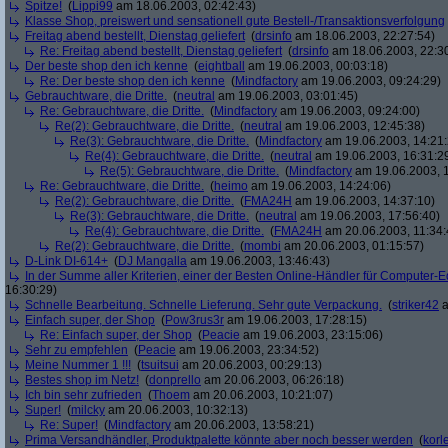
Spitze!
(
Lippi99
am 18.06.2003, 02:42:43)
Klasse Shop, preiswert und sensationell gute Bestell-/Transaktionsverfolgung
Freitag abend bestellt, Dienstag geliefert
(
drsinfo
am 18.06.2003, 22:27:54)
Re: Freitag abend bestellt, Dienstag geliefert
(
drsinfo
am 18.06.2003, 22:3
Der beste shop den ich kenne
(
eightball
am 19.06.2003, 00:03:18)
Re: Der beste shop den ich kenne
(
Mindfactory
am 19.06.2003, 09:24:29)
Gebrauchtware, die Dritte.
(
neutral
am 19.06.2003, 03:01:45)
Re: Gebrauchtware, die Dritte.
(
Mindfactory
am 19.06.2003, 09:24:00)
Re(2): Gebrauchtware, die Dritte.
(
neutral
am 19.06.2003, 12:45:38)
Re(3): Gebrauchtware, die Dritte.
(
Mindfactory
am 19.06.2003, 14:21:
Re(4): Gebrauchtware, die Dritte.
(
neutral
am 19.06.2003, 16:31:2
Re(5): Gebrauchtware, die Dritte.
(
Mindfactory
am 19.06.2003, 1
Re: Gebrauchtware, die Dritte.
(
heimo
am 19.06.2003, 14:24:06)
Re(2): Gebrauchtware, die Dritte.
(
FMA24H
am 19.06.2003, 14:37:10)
Re(3): Gebrauchtware, die Dritte.
(
neutral
am 19.06.2003, 17:56:40)
Re(4): Gebrauchtware, die Dritte.
(
FMA24H
am 20.06.2003, 11:34:
Re(2): Gebrauchtware, die Dritte.
(
mombi
am 20.06.2003, 01:15:57)
D-Link DI-614+
(
DJ Mangalla
am 19.06.2003, 13:46:43)
In der Summe aller Kriterien, einer der Besten Online-Händler für Computer-
16:30:29)
Schnelle Bearbeitung. Schnelle Lieferung. Sehr gute Verpackung.
(
striker42
a
Einfach super, der Shop
(
Pow3rus3r
am 19.06.2003, 17:28:15)
Re: Einfach super, der Shop
(
Peacie
am 19.06.2003, 23:15:06)
Sehr zu empfehlen
(
Peacie
am 19.06.2003, 23:34:52)
Meine Nummer 1 !!!
(
tsuitsui
am 20.06.2003, 00:29:13)
Bestes shop im Netz!
(
donprello
am 20.06.2003, 06:26:18)
Ich bin sehr zufrieden
(
Thoem
am 20.06.2003, 10:21:07)
Super!
(
milcky
am 20.06.2003, 10:32:13)
Re: Super!
(
Mindfactory
am 20.06.2003, 13:58:21)
Prima Versandhändler, Produktpalette könnte aber noch besser werden
(
korl