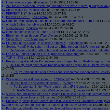
Immer wieder super
(
Haxley
am 13.04.2003, 19:28:02)
24 Stunden zwischen Bestellung und erhalt der Ware ! Spitze
(
Crazycrack87
a
Spitze weiter so
(
Kniescheibe
am 14.04.2003, 10:26:04)
PERFEKT !!!
(
Tjub
am 14.04.2003, 10:37:15)
Ich fass es nicht....
(
RS-Comp2
am 14.04.2003, 10:40:27)
Habe mit Mindfactory nur die besten Erfahrungen gemacht ....
(
oift
am 14.04.2
einfach Spitze
(
xenobite
am 14.04.2003, 16:46:30)
super-service
(
borka04
am 14.04.2003, 21:24:30)
kompetenter Onlineshop
(
hans1234
am 14.04.2003, 22:22:09)
Bisher immer zu frieden!
(
Tom_Ate
am 14.04.2003, 22:38:58)
Super Shop
(
Ron Mangaroc
am 14.04.2003, 22:59:10)
Ein Shop ohne Tücken, ja so etwas gibt es !!!!
(
blasehase
am 14.04.2003, 23:
Second-Hand? Hatte schon mal bessere Erfahrungen mit MF.
(
neutral
am 15.0
Re: Second-Hand? Hatte schon mal bessere Erfahrungen mit MF.
(
Mindfac
Lob an MF, super support TOP !!!
(
BooosesThaSnipper
am 15.04.2003, 11:49
TOP !!!
(
BTS
am 15.04.2003, 11:54:40)
Preisgünstig aber etwas Konfus wenn man Fragen hat zu Bestellvorgang
(
Si
Re: Preisgünstig aber etwas Konfus wenn man Fragen hat zu Bestellvorga
13:07:44)
Re(2): Preisgünstig aber etwas Konfus wenn man Fragen hat zu Bestell
13:18:15)
Wie man in den Wald reinschreit....
(
RS-Comp2
am 15.04.2003, 13:28:50)
Re: Wie man in den Wald reinschreit....
(
Siemm
am 15.04.2003, 14:02:40)
Re(2): Wie man in den Wald reinschreit....
(
RS-Comp2
am 15.04.2003, 1
Re(3): Wie man in den Wald reinschreit....
(
Eikman
am 16.04.2003, 15
Alles super und immer tolle und günstige Preise sowie eine gute Verfügbarkeit 
immer gerne wieder. la la la
(
Eikman
am 16.04.2003, 15:41:17)
Pünktlich, günstig, toller Service, und fair! So macht das Einkaufen Spaß!
(
ste
JimPanse123 hangelt sich gerne mal zu MindFactory
(
JimPanse123
am 16.04
Falsche Lagerbestände / schwarze Liste bei Annahmeverweigerung
(
massa_