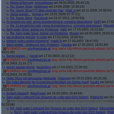
Meine Erfahrung
(
smoothtoom
am 30.05.2005, 05:40:23)
Re: Super Shop
(
diebinger
am 24.06.2008, 10:40:24)
Re: Super Shop??? aber nicht der hier
(
Graf_d
am 18.11.2008, 18:58:04)
gerne wieder...
(
mycel-x
am 19.01.2009, 07:37:51)
Re: Super Shop
(
Geizbock
am 23.07.2012, 16:00:53)
2x bestellt bis jetzt, prima Kundenservice, schnelle Abwicklung
(
JoFl
am 17.03
Re: 2x bestellt bis jetzt, prima Kundenservice, schnelle Abwicklung
(
Morph
Sehr guter Shop, bisher nie Probleme
(
Akki
am 17.03.2003, 16:13:52)
Re: Sehr guter Shop, bisher nie Probleme
(
freisel
am 20.05.2003, 20:02:11
nie probleme gehabt
(
x-crow
am 17.03.2003, 16:56:32)
einfach gutes online-shopping!
(
maik76
am 17.03.2003, 18:47:05)
Ware defekt - Umtausch kein Problem!
(
Samba
am 17.03.2003, 18:52:40)
PLONKED von
mjy@geizhals.at
: bug; siehe http://forum.geizhals.at/topic.js
20:01:32)
Gerne wieder...!
(
seydi
am 17.03.2003, 20:12:12)
PLONKED von
mjy@geizhals.at
: bug; siehe http://forum.geizhals.at/topic.js
17.03.2003, 21:01:17)
Immer wieder gerne!
(
beachboy
am 17.03.2003, 22:26:32)
PLONKED von
mjy@geizhals.at
: bug; siehe http://forum.geizhals.at/topic.js
17.03.2003, 23:33:16)
Guter Shop mit langsamer Webseite
(
Haemmi
am 18.03.2003, 00:20:29)
Ein gutes Beispiel für Kundenfreundlichkeit via Online-Kauf!
(
ray81
am 18.03.
PLONKED von
mjy@geizhals.at
: bug; siehe http://forum.geizhals.at/topic.js
13:23:32)
Einfach klasse!!!
(
MaxPower
am 18.03.2003, 18:44:54)
Sehr guter Lieferant! Der Amazon.de unter den EDV-Sellern
(
FMA24H
am 18.0
Vom Autor zurückgezogen oder Autor hat seine Registrierung nicht bestätig
02:33:59)
Re: Sehr guter Lieferant! Der Amazon.de unter den EDV-Sellern
(
MorphMi
Re(2): Sehr guter Lieferant! Der Amazon.de unter den EDV-Sellern
(
FM