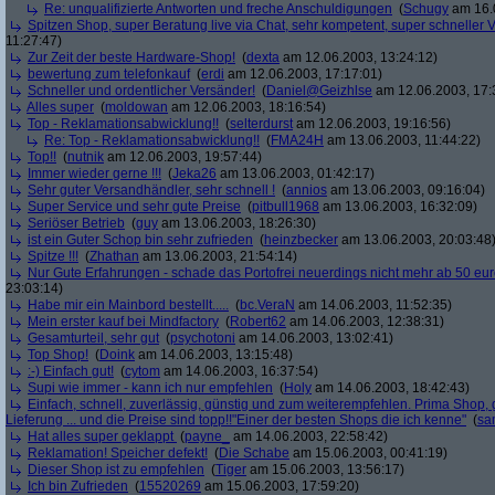
Re: unqualifizierte Antworten und freche Anschuldigungen
(
Schugy
am 16.0
Spitzen Shop, super Beratung live via Chat, sehr kompetent, super schneller V
11:27:47)
Zur Zeit der beste Hardware-Shop!
(
dexta
am 12.06.2003, 13:24:12)
bewertung zum telefonkauf
(
erdi
am 12.06.2003, 17:17:01)
Schneller und ordentlicher Versänder!
(
Daniel@Geizhlse
am 12.06.2003, 17:
Alles super
(
moldowan
am 12.06.2003, 18:16:54)
Top - Reklamationsabwicklung!!
(
selterdurst
am 12.06.2003, 19:16:56)
Re: Top - Reklamationsabwicklung!!
(
FMA24H
am 13.06.2003, 11:44:22)
Top!!
(
nutnik
am 12.06.2003, 19:57:44)
Immer wieder gerne !!!
(
Jeka26
am 13.06.2003, 01:42:17)
Sehr guter Versandhändler, sehr schnell !
(
annios
am 13.06.2003, 09:16:04)
Super Service und sehr gute Preise
(
pitbull1968
am 13.06.2003, 16:32:09)
Seriöser Betrieb
(
guy
am 13.06.2003, 18:26:30)
ist ein Guter Schop bin sehr zufrieden
(
heinzbecker
am 13.06.2003, 20:03:48
Spitze !!!
(
Zhathan
am 13.06.2003, 21:54:14)
Nur Gute Erfahrungen - schade das Portofrei neuerdings nicht mehr ab 50 euro
23:03:14)
Habe mir ein Mainbord bestellt.....
(
bc.VeraN
am 14.06.2003, 11:52:35)
Mein erster kauf bei Mindfactory
(
Robert62
am 14.06.2003, 12:38:31)
Gesamturteil, sehr gut
(
psychotoni
am 14.06.2003, 13:02:41)
Top Shop!
(
Doink
am 14.06.2003, 13:15:48)
:-) Einfach gut!
(
cytom
am 14.06.2003, 16:37:54)
Supi wie immer - kann ich nur empfehlen
(
Holy
am 14.06.2003, 18:42:43)
Einfach, schnell, zuverlässig, günstig und zum weiterempfehlen. Prima Shop, 
Lieferung ... und die Preise sind topp!!"Einer der besten Shops die ich kenne"
(
sa
Hat alles super geklappt
(
payne_
am 14.06.2003, 22:58:42)
Reklamation! Speicher defekt!
(
Die Schabe
am 15.06.2003, 00:41:19)
Dieser Shop ist zu empfehlen
(
Tiger
am 15.06.2003, 13:56:17)
Ich bin Zufrieden
(
15520269
am 15.06.2003, 17:59:20)