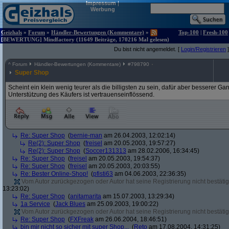
Impressum
|
Werbung
Geizhals
»
Forum
»
Händler-Bewertungen (Kommentare)
»
Top-100
|
Fresh-100
[BEWERTUNG] Mindfactory (11649 Beiträge, 170216 Mal gelesen)
Du bist nicht angemeldet. [
Login/Registrieren
]
^
Forum
Händler-Bewertungen (Kommentare)
#
798790
Super Shop
Scheint ein klein wenig teurer als die billigsten zu sein, dafür aber besserer G
Unterstützung des Käufers ist vertrauenseinflössend.
Re: Super Shop
(
bernie-man
am 26.04.2003, 12:02:14)
Re(2): Super Shop
(
freisel
am 20.05.2003, 19:57:27)
Re(2): Super Shop
(
Soccer131313
am 28.02.2006, 16:34:45)
Re: Super Shop
(
freisel
am 20.05.2003, 19:54:37)
Re: Super Shop
(
freisel
am 20.05.2003, 20:03:55)
Re: Bester Online-Shop!
(
pfisti63
am 04.06.2003, 22:36:35)
Vom Autor zurückgezogen oder Autor hat seine Registrierung nicht bestätig
13:23:02)
Re: Super Shop
(
anitamarita
am 15.07.2003, 13:29:34)
1a Service
(
Jack Blues
am 25.09.2003, 19:00:22)
Vom Autor zurückgezogen oder Autor hat seine Registrierung nicht bestätig
Re: Super Shop
(
FXFreak
am 26.06.2004, 18:46:51)
bin mir nicht so sicher mit super Shop...
(
Reto
am 17.08.2004, 14:31:25)