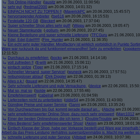
Top Online-Händler
(
lausitz
am 20.06.2003, 11:00:56)
sehr gut
(
fredmail2000
am 20.06.2003, 14:01:32)
EINFACH NICHT ZU TOPPEN !!
(
MaverickPC
am 20.06.2003, 15:45:57)
hervorragender Anbieter
(
tse616
am 20.06.2003, 16:15:53)
Festplatte 120 GB
(
Bleckert
am 20.06.2003, 17:37:04)
Super schneller Shop alles sehr gut!!
(
Wippu
am 20.06.2003, 19:05:47)
Neuer Stammkunde
(
-gollum-
am 20.06.2003, 20:27:45)
Kleine Bestellung und super schnelle Lieferung
(
TFCGuru
am 21.06.2003, 10
Edel, Edel,Edel!!!!!!
(
Fire_Hunter
am 21.06.2003, 11:36:35)
Ein echt sehr guter Händler. Mindfactory ist wirklich vorbildlich in Punkto Sorti
Ware war ruckzuck da und funktioniert einwandfrei! Sehr zu empfehlen
(
zoppkem
12:11:52)
Durchaus zu empfehlen
(
bocko
am 21.06.2003, 14:14:18)
voll zufrieden !!
(
tt-willi
am 21.06.2003, 15:06:11)
einfach spitze
(
Tiger
am 21.06.2003, 17:15:14)
Schneller Versand, super Service!
(
wuneck
am 21.06.2003, 17:57:51)
reibungsloser ablauf
(
Dirk Diggler
am 22.06.2003, 01:39:13)
Alles o.k.!
(
tquast
am 22.06.2003, 14:35:47)
Sehr schnelle Lieferung und gute Verpackung.
(
device
am 22.06.2003, 15:50
Mal so, mal so
(
Isolde
am 22.06.2003, 17:55:46)
Empfehlenswert!
(
cabelrat
am 23.06.2003, 01:04:59)
Lieferzeiten nicht zu unterbieten
(
oldie54
am 23.06.2003, 11:43:00)
Günstige Preise und super Service
(
Sanni
am 23.06.2003, 13:35:24)
Von Durchwachsen bis Gut, kommt gerade darauf an...
(
Atsche
am 23.06.2003
sehr empfehlenswerter Online-Shop, dazu noch sehr preiswert
(
Marc1012
am 
Einer der besten Onlineshops die ich kenn :)
(
DoubleTrouble
am 23.06.2003, 
Alles Bestens! Sehr empfehlenswerter Shop!
(
Akiiim
am 23.06.2003, 18:01:36
Einfach Klasse der Shop, habe per Vorkasse bestellt und Ware war innerhalb 
Arbeit da das Preis-Leistung Verhältnis superspitzenmäßig is..Macht ma weiter so.
schnelle Lieferung und guter Service
(
Altstadt
am 24.06.2003, 10:07:38)