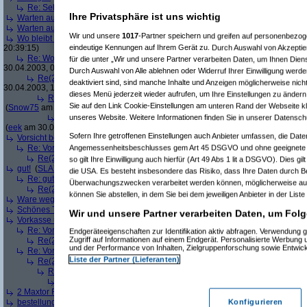
Re: Sehr gut.
(
Shopper1
am 29.04.2003, 18:42:37)
Ihre Privatsphäre ist uns wichtig
Warten auf Bestellung
(
Cubby
am 29.04.2003, 19:02:50)
Warten auf Bestellung
(
Cubby
am 29.04.2003, 19:03:27)
Wir und unsere
1017
-Partner speichern und greifen auf personenbezo
Wo bleibt meine Bestellung??? Der "Service" nach der Bestellung lässt zu wün
eindeutige Kennungen auf Ihrem Gerät zu. Durch Auswahl von Akzeptier
20:39:15)
Re: Wo bleibt meine Bestellung??? Der "Service" nach der Bestellung lässt
für die unter „Wir und unsere Partner verarbeiten Daten, um Ihnen Dien
30.04.2003, 08:44:57)
Durch Auswahl von Alle ablehnen oder Widerruf Ihrer Einwilligung werde
Re(2): Wo bleibt meine Bestellung??? Der "Service" nach der Bestellung 
deaktiviert sind, sind manche Inhalte und Anzeigen möglicherweise nicht
30.04.2003, 14:26:19)
dieses Menü jederzeit wieder aufrufen, um Ihre Einstellungen zu ändern 
Re(3): Wo bleibt meine Bestellung??? Der "Service" nach der Bestellu
Sie auf den Link Cookie-Einstellungen am unteren Rand der Webseite kli
(
Snow75
am 30.04.2003, 16:33:00)
unseres Website. Weitere Informationen finden Sie in unserer Datensch
Re(4): Wo bleibt meine Bestellung??? Der "Service" nach der Beste
(
eek
am 30.04.2003, 17:32:41)
Sofern Ihre getroffenen Einstellungen auch Anbieter umfassen, die Daten
Vorsicht bei Vorkasse, Stornierung nicht möglich ;-(
(
kopfwunde
am 29.04.2003
Angemessenheitsbeschlusses gem Art 45 DSGVO und ohne geeignete G
Re: Vorsicht bei Vorkasse, Stornierung nicht möglich ;-(
(
Snow75
am 30.04.
Re(2): Vorsicht bei Vorkasse, Stornierung nicht möglich ;-(
(
eek
am 30.04
so gilt Ihre Einwilligung auch hierfür (Art 49 Abs 1 lit a DSGVO). Dies gi
gut!
(
SLAX
am 30.04.2003, 00:01:46)
die USA. Es besteht insbesondere das Risiko, dass Ihre Daten durch B
Re: gut!
(
eek
am 30.04.2003, 14:15:53)
Überwachungszwecken verarbeitet werden können, möglicherweise auc
Re(2): gut!
(
Mindfactory
am 30.04.2003, 14:30:19)
können Sie abstellen, in dem Sie bei dem jeweiligen Anbieter in der Liste
Ware wegen Defekt return to Mindfactory. Einfach gebügelt.
(
fritzgroupy
am 01
Schönes TFT zu einem schönen Preis
(
Peter_aus_Karlsruhe
am 01.05.2003, 
Wir und unsere Partner verarbeiten Daten, um Folg
Vorkasse und Versand
(
Goethe12
am 01.05.2003, 14:36:06)
Re: Vorkasse und Versand
(
Crazycrack87
am 02.05.2003, 05:53:26)
Endgeräteeigenschaften zur Identifikation aktiv abfragen. Verwendung 
Zugriff auf Informationen auf einem Endgerät. Personalisierte Werbung
Re(2): Vorkasse und Versand
(
rudi_ibk
am 02.05.2003, 06:11:45)
und der Performance von Inhalten, Zielgruppenforschung sowie Entwic
Re: Vorkasse und Versand
(
kopfwunde
am 02.05.2003, 10:06:49)
Liste der Partner (Lieferanten)
Re(2): Vorkasse und Versand
(
Snow75
am 02.05.2003, 13:52:46)
Re(3): Vorkasse und Versand
(
kopfwunde
am 02.05.2003, 22:23:52)
Re(4): Vorkasse und Versand
(
Snow75
am 03.05.2003, 12:59:16)
2 Maxtor Festplatten gekauft
(
Sargon
am 01.05.2003, 16:46:55)
bestellung drucker canon 850 i (das dauert und dauert und dauert)
(
michael1
Konfigurieren