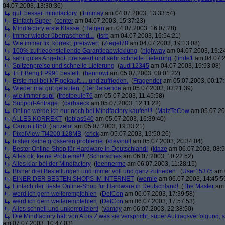
04.07.2003, 13:30:36)
gut, besser, mindfactory
(
Timmay
am 04.07.2003, 13:33:54)
Einfach Super
(
center
am 04.07.2003, 15:37:23)
Mindfactory erste Klasse
(
Haigen
am 04.07.2003, 16:07:28)
Immer wieder überraschend...
(
tsrb
am 04.07.2003, 16:54:21)
Wie immer fix, korrekt, preiswert
(
Ziegel78
am 04.07.2003, 19:13:08)
100% zufriedenstellende Garantieabwicklung
(
highway
am 04.07.2003, 19:2
sehr gutes Angebot, preiswert und sehr schnelle Lieferung
(
linde1
am 04.07.2
Spitzenpreise und schnelle Lieferung
(
audi12345
am 04.07.2003, 19:53:08)
TFT Benq FP991 bestellt
(
hennowi
am 05.07.2003, 00:01:22)
Erste mal bei MF gekauft..... und zufrieden.
(
Fragender
am 05.07.2003, 00:17:
Wieder mal gut gelaufen
(
DerReisende
am 05.07.2003, 03:21:39)
wie immer supi
(
frostbeule76
am 05.07.2003, 11:45:58)
Support-Anfrage.
(
carbaeck
am 05.07.2003, 12:11:22)
Online werde ich nur noch bei Mindfactory kaufen!!!
(
MatzTeCow
am 05.07.20
ALLES KORREKT
(
tobias940
am 05.07.2003, 16:39:40)
Canon i 850
(
lanzelot
am 05.07.2003, 19:33:21)
PixelView Ti4200 128MB
(
crick
am 05.07.2003, 19:50:26)
bisher keine grösseren probleme
(
/dev/null
am 05.07.2003, 20:34:04)
Bester Online-Shop für Hardware in Deutschland!
(
klaze
am 06.07.2003, 08:5
Alles ok, keine Probleme!!!
(
Schorsches
am 06.07.2003, 10:22:52)
Alles klar bei der Mindfactory
(
loennermo
am 06.07.2003, 11:28:15)
Bisher drei Bestellungen und immer voll und ganz zufrieden.
(
User15375
am 0
EINER DER BESTEN SHOPS IM INTERNET
(
wernie
am 06.07.2003, 14:45:5
Einfach der Beste Online-Shop für Hardware in Deutschland!
(
The Master
am 
werd ich gern weiterempfehlen
(
DefCon
am 06.07.2003, 17:39:58)
werd ich gern weiterempfehlen
(
DefCon
am 06.07.2003, 17:57:53)
Alles schnell und unkompliziert!
(
vamqy
am 06.07.2003, 22:38:50)
Die Mindfactory hält von A bis Z was sie verspricht, super Auftragsverfolgung
am 07.07.2003, 10:47:03)