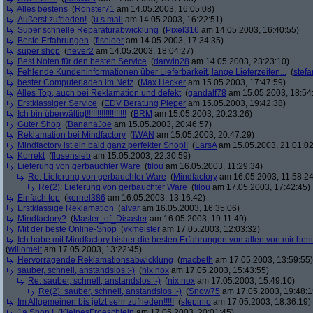
Alles bestens
(
Ronster71
am 14.05.2003, 16:05:08)
Äußerst zufrieden!
(
u.s.mail
am 14.05.2003, 16:22:51)
Super schnelle Reparaturabwicklung
(
Pixel316
am 14.05.2003, 16:40:55)
Beste Erfahrungen
(
fiseloer
am 14.05.2003, 17:34:35)
super shop
(
never2
am 14.05.2003, 18:04:27)
Best Noten für den besten Service
(
darwin28
am 14.05.2003, 23:23:10)
Fehlende Kundeninformationen über Lieferbarkeit, lange Lieferzeiten...
(
stef
bester Computerladen im Netz
(
Max.Hecker
am 15.05.2003, 17:47:59)
Alles Top, auch bei Reklamation und defekt
(
gandalf78
am 15.05.2003, 18:54
Erstklassiger Service
(
EDV Beratung Pieper
am 15.05.2003, 19:42:38)
Ich bin überwältigt!!!!!!!!!!!!!!!!!!!
(
BRM
am 15.05.2003, 20:23:26)
Guter Shop
(
BananaJoe
am 15.05.2003, 20:46:57)
Reklamation bei Mindfactory
(
IWAN
am 15.05.2003, 20:47:29)
Mindfactory ist ein bald ganz perfekter Shop!!
(
LarsA
am 15.05.2003, 21:01:02
Korrekt
(
flusensieb
am 15.05.2003, 22:30:59)
Lieferung von gerbauchter Ware
(
tilou
am 16.05.2003, 11:29:34)
Re: Lieferung von gerbauchter Ware
(
Mindfactory
am 16.05.2003, 11:58:24
Re(2): Lieferung von gerbauchter Ware
(
tilou
am 17.05.2003, 17:42:45)
Einfach top
(
kernel386
am 16.05.2003, 13:16:42)
Erstklassige Reklamation
(
alvar
am 16.05.2003, 16:35:06)
Mindfactory?
(
Master_of_Disaster
am 16.05.2003, 19:11:49)
Mit der beste Online-Shop
(
vkmeister
am 17.05.2003, 12:03:32)
Ich habe mit Mindfactory bisher die besten Erfahrungen von allen von mir be
(
willomeit
am 17.05.2003, 13:22:45)
Hervorragende Reklamationsabwicklung
(
macbeth
am 17.05.2003, 13:59:55)
sauber, schnell, anstandslos :-)
(
nix nox
am 17.05.2003, 15:43:55)
Re: sauber, schnell, anstandslos :-)
(
nix nox
am 17.05.2003, 15:49:10)
Re(2): sauber, schnell, anstandslos :-)
(
Snow75
am 17.05.2003, 19:48:1
Im Allgemeinen bis jetzt sehr zufrieden!!!!!
(
stepinio
am 17.05.2003, 18:36:19)
1a Shop !
(
KleinesFroeschlein
am 17.05.2003, 20:01:45)