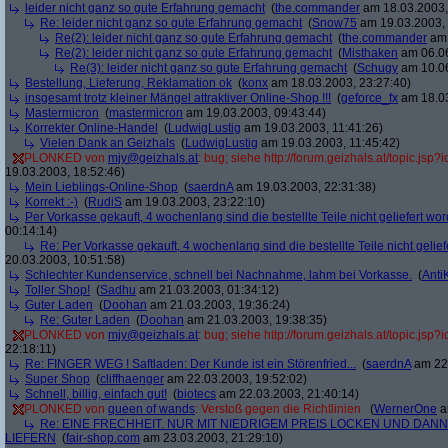
leider nicht ganz so gute Erfahrung gemacht
(
the.commander
am 18.03.2003,
Re: leider nicht ganz so gute Erfahrung gemacht
(
Snow75
am 19.03.2003, 
Re(2): leider nicht ganz so gute Erfahrung gemacht
(
the.commander
am 
Re(2): leider nicht ganz so gute Erfahrung gemacht
(
Misthaken
am 06.06
Re(3): leider nicht ganz so gute Erfahrung gemacht
(
Schugy
am 10.06
Bestellung, Lieferung, Reklamation ok
(
konx
am 18.03.2003, 23:27:40)
insgesamt trotz kleiner Mängel attraktiver Online-Shop !!!
(
geforce_fx
am 18.03
Mastermicron
(
mastermicron
am 19.03.2003, 09:43:44)
Korrekter Online-Handel
(
LudwigLustig
am 19.03.2003, 11:41:26)
Vielen Dank an Geizhals
(
LudwigLustig
am 19.03.2003, 11:45:42)
PLONKED von
mjy@geizhals.at
: bug; siehe http://forum.geizhals.at/topic.js
19.03.2003, 18:52:46)
Mein Lieblings-Online-Shop
(
saerdnA
am 19.03.2003, 22:31:38)
Korrekt :-)
(
RudiS
am 19.03.2003, 23:22:10)
Per Vorkasse gekauft, 4 wochenlang sind die bestellte Teile nicht geliefert wo
00:14:14)
Re: Per Vorkasse gekauft, 4 wochenlang sind die bestellte Teile nicht gelief
20.03.2003, 10:51:58)
Schlechter Kundenservice, schnell bei Nachnahme, lahm bei Vorkasse.
(
Anti
Toller Shop!
(
Sadhu
am 21.03.2003, 01:34:12)
Guter Laden
(
Doohan
am 21.03.2003, 19:36:24)
Re: Guter Laden
(
Doohan
am 21.03.2003, 19:38:35)
PLONKED von
mjy@geizhals.at
: bug; siehe http://forum.geizhals.at/topic.js
22:18:11)
Re: FINGER WEG ! Saftladen: Der Kunde ist ein Störenfried...
(
saerdnA
am 22.
Super Shop
(
cliffhaenger
am 22.03.2003, 19:52:02)
Schnell, billig, einfach gut!
(
biotecs
am 22.03.2003, 21:40:14)
PLONKED von
queen of wands
: Verstoß gegen die Richtlinien
(
WernerOne
a
Re: EINE FRECHHEIT. NUR MIT NIEDRIGEM PREIS LOCKEN UND DAN
LIEFERN
(
fair-shop.com
am 23.03.2003, 21:29:10)