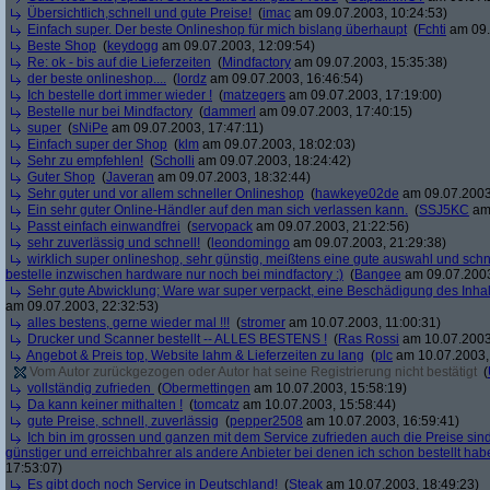
Übersichtlich,schnell und gute Preise!
(
imac
am 09.07.2003, 10:24:53)
Einfach super. Der beste Onlineshop für mich bislang überhaupt
(
Fchti
am 09.
Beste Shop
(
keydogg
am 09.07.2003, 12:09:54)
Re: ok - bis auf die Lieferzeiten
(
Mindfactory
am 09.07.2003, 15:35:38)
der beste onlineshop....
(
lordz
am 09.07.2003, 16:46:54)
Ich bestelle dort immer wieder !
(
matzegers
am 09.07.2003, 17:19:00)
Bestelle nur bei Mindfactory
(
dammerl
am 09.07.2003, 17:40:15)
super
(
sNiPe
am 09.07.2003, 17:47:11)
Einfach super der Shop
(
klm
am 09.07.2003, 18:02:03)
Sehr zu empfehlen!
(
Scholli
am 09.07.2003, 18:24:42)
Guter Shop
(
Javeran
am 09.07.2003, 18:32:44)
Sehr guter und vor allem schneller Onlineshop
(
hawkeye02de
am 09.07.2003
Ein sehr guter Online-Händler auf den man sich verlassen kann.
(
SSJ5KC
am 
Passt einfach einwandfrei
(
servopack
am 09.07.2003, 21:22:56)
sehr zuverlässig und schnell!
(
leondomingo
am 09.07.2003, 21:29:38)
wirklich super onlineshop, sehr günstig, meißtens eine gute auswahl und schn
bestelle inzwischen hardware nur noch bei mindfactory :)
(
Bangee
am 09.07.2003
Sehr gute Abwicklung; Ware war super verpackt, eine Beschädigung des Inhalt
am 09.07.2003, 22:32:53)
alles bestens, gerne wieder mal !!!
(
stromer
am 10.07.2003, 11:00:31)
Drucker und Scanner bestellt -- ALLES BESTENS !
(
Ras Rossi
am 10.07.2003
Angebot & Preis top, Website lahm & Lieferzeiten zu lang
(
plc
am 10.07.2003,
Vom Autor zurückgezogen oder Autor hat seine Registrierung nicht bestätigt
(
vollständig zufrieden
(
Obermettingen
am 10.07.2003, 15:58:19)
Da kann keiner mithalten !
(
tomcatz
am 10.07.2003, 15:58:44)
gute Preise, schnell, zuverlässig
(
pepper2508
am 10.07.2003, 16:59:41)
Ich bin im grossen und ganzen mit dem Service zufrieden auch die Preise sind
günstiger und erreichbahrer als andere Anbieter bei denen ich schon bestellt hab
17:53:07)
Es gibt doch noch Service in Deutschland!
(
Steak
am 10.07.2003, 18:49:23)