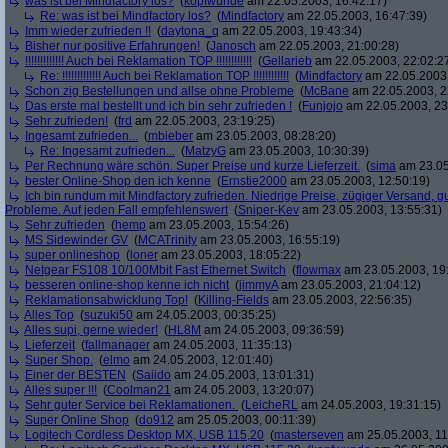
was ist bei Mindfactory los?
(
kopfwunde
am 22.05.2003, 16:42:17)
Re: was ist bei Mindfactory los?
(
Mindfactory
am 22.05.2003, 16:47:39)
Imm wieder zufrieden !!
(
daytona_q
am 22.05.2003, 19:43:34)
Bisher nur positive Erfahrungen!
(
Janosch
am 22.05.2003, 21:00:28)
!!!!!!!!!!!!! Auch bei Reklamation TOP !!!!!!!!!!!!
(
Gellarieb
am 22.05.2003, 22:02:2
Re: !!!!!!!!!!!!! Auch bei Reklamation TOP !!!!!!!!!!!!
(
Mindfactory
am 22.05.2003,
Schon zig Bestellungen und allse ohne Probleme
(
McBane
am 22.05.2003, 2
Das erste mal bestellt und ich bin sehr zufrieden !
(
Funjojo
am 22.05.2003, 23
Sehr zufrieden!
(
frd
am 22.05.2003, 23:19:25)
Ingesamt zufrieden...
(
mbieber
am 23.05.2003, 08:28:20)
Re: Ingesamt zufrieden...
(
MatzyG
am 23.05.2003, 10:30:39)
Per Rechnung wäre schön. Super Preise und kurze Lieferzeit.
(
sima
am 23.05
bester Online-Shop den ich kenne
(
Ernstie2000
am 23.05.2003, 12:50:19)
Ich bin rundum mit Mindfactory zufrieden. Niedrige Preise, zügiger Versand, 
Probleme. Auf jeden Fall empfehlenswert
(
Sniper-Kev
am 23.05.2003, 13:55:31)
Sehr zufrieden
(
hemp
am 23.05.2003, 15:54:26)
MS Sidewinder GV
(
MCATrinity
am 23.05.2003, 16:55:19)
super onlineshop
(
loner
am 23.05.2003, 18:05:22)
Netgear FS108 10/100Mbit Fast Ethernet Switch
(
flowmax
am 23.05.2003, 19
besseren online-shop kenne ich nicht
(
jimmyA
am 23.05.2003, 21:04:12)
Reklamationsabwicklung Top!
(
Killing-Fields
am 23.05.2003, 22:56:35)
Alles Top
(
suzuki50
am 24.05.2003, 00:35:25)
Alles supi, gerne wieder!
(
HL8M
am 24.05.2003, 09:36:59)
Lieferzeit
(
fallmanager
am 24.05.2003, 11:35:13)
Super Shop.
(
elmo
am 24.05.2003, 12:01:40)
Einer der BESTEN
(
Saiido
am 24.05.2003, 13:01:31)
Alles super !!!
(
Coolman21
am 24.05.2003, 13:20:07)
Sehr guter Service bei Reklamationen.
(
LeicheRL
am 24.05.2003, 19:31:15)
Super Online Shop
(
do912
am 25.05.2003, 00:11:39)
Logitech Cordless Desktop MX, USB 115,20
(
masterseven
am 25.05.2003, 11