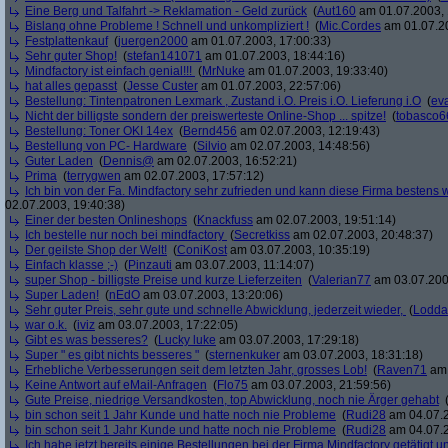
Eine Berg und Talfahrt -> Reklamation - Geld zurück
(
Aut160
am 01.07.2003, 
Bislang ohne Probleme ! Schnell und unkompliziert !
(
Mic.Cordes
am 01.07.20
Festplattenkauf
(
juergen2000
am 01.07.2003, 17:00:33)
Sehr guter Shop!
(
stefan141071
am 01.07.2003, 18:44:16)
Mindfactory ist einfach genial!!!
(
MrNuke
am 01.07.2003, 19:33:40)
hat alles gepasst
(
Jesse Custer
am 01.07.2003, 22:57:06)
Bestellung: Tintenpatronen Lexmark , Zustand i.O. Preis i.O. Lieferung i.O
(
ev
Nicht der billigste sondern der preiswerteste Online-Shop ... spitze!
(
tobasco6
Bestellung: Toner OKI 14ex
(
Bernd456
am 02.07.2003, 12:19:43)
Bestellung von PC- Hardware
(
Silvio
am 02.07.2003, 14:48:56)
Guter Laden
(
Dennis@
am 02.07.2003, 16:52:21)
Prima
(
terrygwen
am 02.07.2003, 17:57:12)
Ich bin von der Fa. Mindfactory sehr zufrieden und kann diese Firma bestens
02.07.2003, 19:40:38)
Einer der besten Onlineshops
(
Knackfuss
am 02.07.2003, 19:51:14)
Ich bestelle nur noch bei mindfactory
(
Secretkiss
am 02.07.2003, 20:48:37)
Der geilste Shop der Welt!
(
ConiKost
am 03.07.2003, 10:35:19)
Einfach klasse ;-)
(
Pinzauti
am 03.07.2003, 11:14:07)
super Shop - billigste Preise und kurze Lieferzeiten
(
Valerian77
am 03.07.200
Super Laden!
(
nEdO
am 03.07.2003, 13:20:06)
Sehr guter Preis, sehr gute und schnelle Abwicklung, jederzeit wieder,
(
Lodda
war o.k.
(
iviz
am 03.07.2003, 17:22:05)
Gibt es was besseres?
(
Lucky luke
am 03.07.2003, 17:29:18)
Super " es gibt nichts besseres "
(
sternenkuker
am 03.07.2003, 18:31:18)
Erhebliche Verbesserungen seit dem letzten Jahr, grosses Lob!
(
Raven71
am 
Keine Antwort auf eMail-Anfragen
(
Flo75
am 03.07.2003, 21:59:56)
Gute Preise, niedrige Versandkosten, top Abwicklung, noch nie Ärger gehabt
bin schon seit 1 Jahr Kunde und hatte noch nie Probleme
(
Rudi28
am 04.07.2
bin schon seit 1 Jahr Kunde und hatte noch nie Probleme
(
Rudi28
am 04.07.2
Ich habe jetzt bereits einige Bestellungen bei der Firma Mindfactory getätigt u