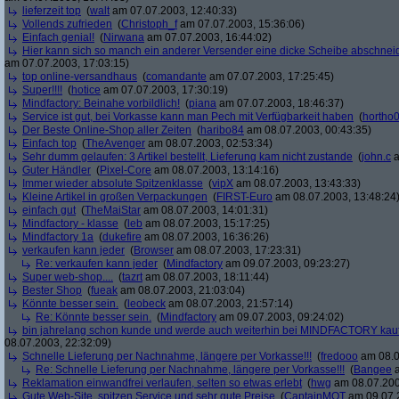
lieferzeit top
(
walt
am 07.07.2003, 12:40:33)
Vollends zufrieden
(
Christoph_f
am 07.07.2003, 15:36:06)
Einfach genial!
(
Nirwana
am 07.07.2003, 16:44:02)
Hier kann sich so manch ein anderer Versender eine dicke Scheibe abschneid
am 07.07.2003, 17:03:15)
top online-versandhaus
(
comandante
am 07.07.2003, 17:25:45)
Super!!!!
(
hotice
am 07.07.2003, 17:30:19)
Mindfactory: Beinahe vorbildlich!
(
piana
am 07.07.2003, 18:46:37)
Service ist gut, bei Vorkasse kann man Pech mit Verfügbarkeit haben
(
hortho
Der Beste Online-Shop aller Zeiten
(
haribo84
am 08.07.2003, 00:43:35)
Einfach top
(
TheAvenger
am 08.07.2003, 02:53:34)
Sehr dumm gelaufen: 3 Artikel bestellt, Lieferung kam nicht zustande
(
john.c
a
Guter Händler
(
Pixel-Core
am 08.07.2003, 13:14:16)
Immer wieder absolute Spitzenklasse
(
vipX
am 08.07.2003, 13:43:33)
Kleine Artikel in großen Verpackungen
(
FIRST-Euro
am 08.07.2003, 13:48:24
einfach gut
(
TheMaiStar
am 08.07.2003, 14:01:31)
Mindfactory - klasse
(
leb
am 08.07.2003, 15:17:25)
Mindfactory 1a
(
dukefire
am 08.07.2003, 16:36:26)
verkaufen kann jeder
(
Browser
am 08.07.2003, 17:23:31)
Re: verkaufen kann jeder
(
Mindfactory
am 09.07.2003, 09:23:27)
Super web-shop....
(
tazrt
am 08.07.2003, 18:11:44)
Bester Shop
(
fueak
am 08.07.2003, 21:03:04)
Könnte besser sein.
(
leobeck
am 08.07.2003, 21:57:14)
Re: Könnte besser sein.
(
Mindfactory
am 09.07.2003, 09:24:02)
bin jahrelang schon kunde und werde auch weiterhin bei MINDFACTORY kau
08.07.2003, 22:32:09)
Schnelle Lieferung per Nachnahme, längere per Vorkasse!!!
(
fredooo
am 08.0
Re: Schnelle Lieferung per Nachnahme, längere per Vorkasse!!!
(
Bangee
a
Reklamation einwandfrei verlaufen, selten so etwas erlebt
(
hwg
am 08.07.200
Gute Web-Site, spitzen Service und sehr gute Preise
(
CaptainMOT
am 09.07.2