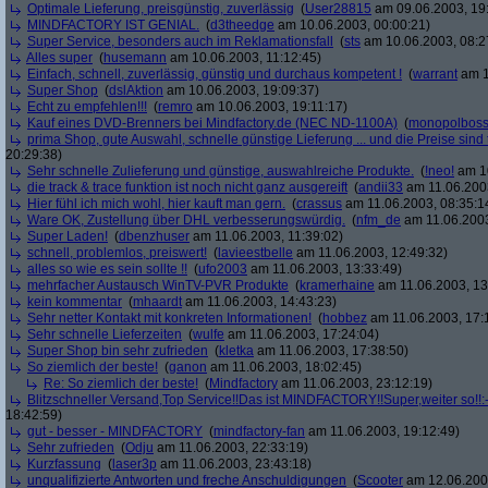
Optimale Lieferung, preisgünstig, zuverlässig
(
User28815
am 09.06.2003, 19
MINDFACTORY IST GENIAL.
(
d3theedge
am 10.06.2003, 00:00:21)
Super Service, besonders auch im Reklamationsfall
(
sts
am 10.06.2003, 08:2
Alles super
(
husemann
am 10.06.2003, 11:12:45)
Einfach, schnell, zuverlässig, günstig und durchaus kompetent !
(
warrant
am 1
Super Shop
(
dslAktion
am 10.06.2003, 19:09:37)
Echt zu empfehlen!!!
(
remro
am 10.06.2003, 19:11:17)
Kauf eines DVD-Brenners bei Mindfactory.de (NEC ND-1100A)
(
monopolbos
prima Shop, gute Auswahl, schnelle günstige Lieferung ... und die Preise sind 
20:29:38)
Sehr schnelle Zulieferung und günstige, auswahlreiche Produkte.
(
!neo!
am 10
die track & trace funktion ist noch nicht ganz ausgereift
(
andii33
am 11.06.2003
Hier fühl ich mich wohl, hier kauft man gern.
(
crassus
am 11.06.2003, 08:35:1
Ware OK, Zustellung über DHL verbesserungswürdig.
(
nfm_de
am 11.06.2003
Super Laden!
(
dbenzhuser
am 11.06.2003, 11:39:02)
schnell, problemlos, preiswert!
(
lavieestbelle
am 11.06.2003, 12:49:32)
alles so wie es sein sollte !!
(
ufo2003
am 11.06.2003, 13:33:49)
mehrfacher Austausch WinTV-PVR Produkte
(
kramerhaine
am 11.06.2003, 13
kein kommentar
(
mhaardt
am 11.06.2003, 14:43:23)
Sehr netter Kontakt mit konkreten Informationen!
(
hobbez
am 11.06.2003, 17:
Sehr schnelle Lieferzeiten
(
wulfe
am 11.06.2003, 17:24:04)
Super Shop bin sehr zufrieden
(
kletka
am 11.06.2003, 17:38:50)
So ziemlich der beste!
(
ganon
am 11.06.2003, 18:02:45)
Re: So ziemlich der beste!
(
Mindfactory
am 11.06.2003, 23:12:19)
Blitzschneller Versand,Top Service!!Das ist MINDFACTORY!!Super,weiter so!!:-
18:42:59)
gut - besser - MINDFACTORY
(
mindfactory-fan
am 11.06.2003, 19:12:49)
Sehr zufrieden
(
Odju
am 11.06.2003, 22:33:19)
Kurzfassung
(
laser3p
am 11.06.2003, 23:43:18)
unqualifizierte Antworten und freche Anschuldigungen
(
Scooter
am 12.06.2003