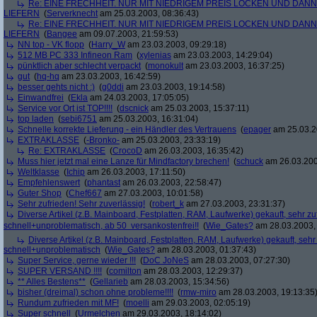
Re: EINE FRECHHEIT. NUR MIT NIEDRIGEM PREIS LOCKEN UND DAN
LIEFERN
(
Serverknecht
am 25.03.2003, 08:36:43)
Re: EINE FRECHHEIT. NUR MIT NIEDRIGEM PREIS LOCKEN UND DAN
LIEFERN
(
Bangee
am 09.07.2003, 21:59:53)
NN top - VK flopp
(
Harry_W
am 23.03.2003, 09:29:18)
512 MB PC 333 Infineon Ram
(
xylenias
am 23.03.2003, 14:29:04)
pünktlich aber schlecht verpackt
(
monokult
am 23.03.2003, 16:37:25)
gut
(
hq-hq
am 23.03.2003, 16:42:59)
besser gehts nicht :)
(
g0ddi
am 23.03.2003, 19:14:58)
Einwandfrei
(
Ekla
am 24.03.2003, 17:05:05)
Service vor Ort ist TOP!!!!
(
dscnick
am 25.03.2003, 15:37:11)
top laden
(
sebi6751
am 25.03.2003, 16:31:04)
Schnelle korrekte Lieferung - ein Händler des Vertrauens
(
epager
am 25.03.2
EXTRAKLASSE
(
-Bronko-
am 25.03.2003, 23:33:19)
Re: EXTRAKLASSE
(
CrocoD
am 26.03.2003, 16:35:42)
Muss hier jetzt mal eine Lanze für Mindfactory brechen!
(
schuck
am 26.03.200
Weltklasse
(
Ichip
am 26.03.2003, 17:11:50)
Empfehlenswert
(
phantast
am 26.03.2003, 22:58:47)
Guter Shop
(
Chef667
am 27.03.2003, 10:01:58)
Sehr zufrieden! Sehr zuverlässig!
(
robert_k
am 27.03.2003, 23:31:37)
Diverse Artikel (z.B. Mainboard, Festplatten, RAM, Laufwerke) gekauft, sehr zuf
schnell+unproblematisch, ab 50  versankostenfrei!!
(
Wie_Gates?
am 28.03.2003, 
Diverse Artikel (z.B. Mainboard, Festplatten, RAM, Laufwerke) gekauft, sehr 
schnell+unproblematisch
(
Wie_Gates?
am 28.03.2003, 01:37:43)
Super Service, gerne wieder !!!
(
DoC JoNeS
am 28.03.2003, 07:27:30)
SUPER VERSAND !!!!
(
comilton
am 28.03.2003, 12:29:37)
** Alles Bestens**
(
Gellarieb
am 28.03.2003, 15:34:56)
bisher (dreimal) schon ohne probleme!!!!
(
rmw-miro
am 28.03.2003, 19:13:35
Rundum zufrieden mit MF!
(
moelli
am 29.03.2003, 02:05:19)
Super schnell
(
Urmelchen
am 29.03.2003, 18:14:02)