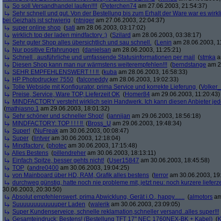
So soll Versandhandel laufen!!!!
(
Peterchen74
am 27.06.2003, 21:54:37)
Sehr schnell und gut. Von der Bestellung bis zum Erhalt der Ware war es wirk
bei Geizhals ist schwierig
(
ntniger
am 27.06.2003, 22:04:37)
super online shop
(
sati
am 28.06.2003, 03:17:02)
wirklich top der laden mindfactory :)
(
Szilard
am 28.06.2003, 03:38:17)
Sehr guter Shop alles übersichtlich und sau schnell.
(
Lenin
am 28.06.2003, 1
Nur positive Erfahrungen
(
danielsan
am 28.06.2003, 11:25:21)
Schnell , ausführliche und umfassende Statusinformationen per mail
(
stmka
a
Diesen Shop kann man nur wärmstens weiterempfehlen!!!
(
berndstange
am 28
SEHR EMPFEHLENSWERT ! ! !!
(
kuba
am 28.06.2003, 16:58:33)
HP Photodrucker 7550
(
falconeddy
am 28.06.2003, 19:02:33)
Tolle Webside mit Konfigurator, prima Service und korrekte Lieferung
(
Volker
Preise, Service, Ware TOP, Lieferzeit OK
(
Homer84
am 29.06.2003, 11:20:43)
MINDFACTORY versteht wirklich sein Handwerk. Ich kann diesen Anbieter jed
(
mathiasno.1
am 29.06.2003, 18:01:32)
Sehr schöner und schneller Shop!
(
jannijan
am 29.06.2003, 18:56:18)
MINDFACTORY: TOP ! ! ! !!
(
Bross_U
am 29.06.2003, 19:48:34)
Super!
(
NuFreak
am 30.06.2003, 00:08:47)
Super
(
lintver
am 30.06.2003, 12:18:04)
Mindfactory
(
photec
am 30.06.2003, 17:15:48)
Alles Bestens
(
pillendreher
am 30.06.2003, 18:13:11)
Einfach Spitze, besser gehts nicht!
(
User15847
am 30.06.2003, 18:45:58)
TOP
(
andre0400
am 30.06.2003, 19:04:25)
von Mainboard über HD, RAM, Grafik alles bestens
(
terror
am 30.06.2003, 19
durchweg günstig, hatte noch nie probleme mit, jetzt neu: noch kurzere lieferz
30.06.2003, 20:30:50)
Absolut empfehlenswert, prima Abwicklung, Gerät i.O., happy.......
(
almotors
am
Suuuuuuuuuuuuper Laden
(
walerik
am 30.06.2003, 23:09:05)
Super Kundenserveice, schnelle reklamation,schneller versand..alles super!!!
Gesamteindruck: Bestens! (Bestellung TFT 17" NEC 1760NEX-BK + Kabel)
(
K