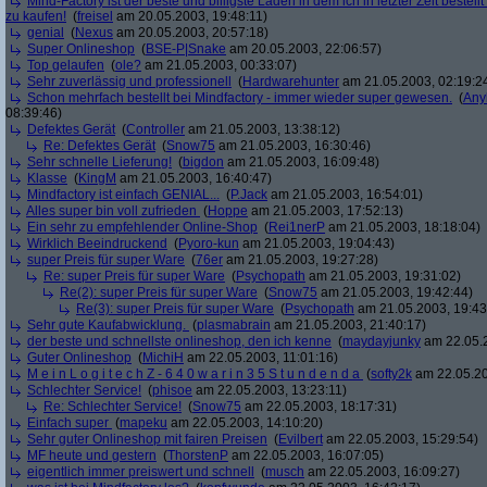
Mind-Factory ist der beste und billigste Laden in dem ich in letzter Zeit bestell
zu kaufen!
(
freisel
am 20.05.2003, 19:48:11)
genial
(
Nexus
am 20.05.2003, 20:57:18)
Super Onlineshop
(
BSE-P|Snake
am 20.05.2003, 22:06:57)
Top gelaufen
(
ole?
am 21.05.2003, 00:33:07)
Sehr zuverlässig und professionell
(
Hardwarehunter
am 21.05.2003, 02:19:2
Schon mehrfach bestellt bei Mindfactory - immer wieder super gewesen.
(
Any
08:39:46)
Defektes Gerät
(
Controller
am 21.05.2003, 13:38:12)
Re: Defektes Gerät
(
Snow75
am 21.05.2003, 16:30:46)
Sehr schnelle Lieferung!
(
bigdon
am 21.05.2003, 16:09:48)
Klasse
(
KingM
am 21.05.2003, 16:40:47)
Mindfactory ist einfach GENIAL...
(
P.Jack
am 21.05.2003, 16:54:01)
Alles super bin voll zufrieden
(
Hoppe
am 21.05.2003, 17:52:13)
Ein sehr zu empfehlender Online-Shop
(
Rei1nerP
am 21.05.2003, 18:18:04)
Wirklich Beeindruckend
(
Pyoro-kun
am 21.05.2003, 19:04:43)
super Preis für super Ware
(
76er
am 21.05.2003, 19:27:28)
Re: super Preis für super Ware
(
Psychopath
am 21.05.2003, 19:31:02)
Re(2): super Preis für super Ware
(
Snow75
am 21.05.2003, 19:42:44)
Re(3): super Preis für super Ware
(
Psychopath
am 21.05.2003, 19:43
Sehr gute Kaufabwicklung.
(
plasmabrain
am 21.05.2003, 21:40:17)
der beste und schnellste onlineshop, den ich kenne
(
maydayjunky
am 22.05.2
Guter Onlineshop
(
MichiH
am 22.05.2003, 11:01:16)
M e i n L o g i t e c h Z - 6 4 0 w a r i n 3 5 S t u n d e n d a
(
softy2k
am 22.05.20
Schlechter Service!
(
phisoe
am 22.05.2003, 13:23:11)
Re: Schlechter Service!
(
Snow75
am 22.05.2003, 18:17:31)
Einfach super
(
mapeku
am 22.05.2003, 14:10:20)
Sehr guter Onlineshop mit fairen Preisen
(
Evilbert
am 22.05.2003, 15:29:54)
MF heute und gestern
(
ThorstenP
am 22.05.2003, 16:07:05)
eigentlich immer preiswert und schnell
(
musch
am 22.05.2003, 16:09:27)