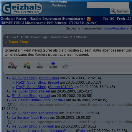
Impressum
|
Werbung
Geizhals
»
Forum
»
Händler-Bewertungen (Kommentare)
»
Top-100
|
Fresh-100
[BEWERTUNG] Mindfactory (11649 Beiträge, 170962 Mal gelesen)
Du bist nicht angemeldet. [
Login/Registrieren
]
^
Forum
Händler-Bewertungen (Kommentare)
#
798790
Super Shop
Scheint ein klein wenig teurer als die billigsten zu sein, dafür aber besserer G
Unterstützung des Käufers ist vertrauenseinflössend.
Re: Super Shop
(
bernie-man
am 26.04.2003, 12:02:14)
Re(2): Super Shop
(
freisel
am 20.05.2003, 19:57:27)
Re(2): Super Shop
(
Soccer131313
am 28.02.2006, 16:34:45)
Re: Super Shop
(
freisel
am 20.05.2003, 19:54:37)
Re: Super Shop
(
freisel
am 20.05.2003, 20:03:55)
Re: Bester Online-Shop!
(
pfisti63
am 04.06.2003, 22:36:35)
Vom Autor zurückgezogen oder Autor hat seine Registrierung nicht bestätig
13:23:02)
Re: Super Shop
(
anitamarita
am 15.07.2003, 13:29:34)
1a Service
(
Jack Blues
am 25.09.2003, 19:00:22)
Vom Autor zurückgezogen oder Autor hat seine Registrierung nicht bestätig
Re: Super Shop
(
FXFreak
am 26.06.2004, 18:46:51)
bin mir nicht so sicher mit super Shop...
(
Reto
am 17.08.2004, 14:31:25)