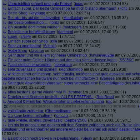
Übersichtlich,schnell und gute Preise!
(
imac
am 09.07.2003, 10:24:53)
Einfach super. Der beste Onlineshop für mich bislang überhaupt
(
Fchti
am 09.
Beste Shop
(
keydogg
am 09.07.2003, 12:09:54)
Re: ok - bis auf die Lieferzeiten
(
Mindfactory
am 09.07.2003, 15:35:38)
der beste onlineshop....
(
lordz
am 09.07.2003, 16:46:54)
Ich bestelle dort immer wieder !
(
matzegers
am 09.07.2003, 17:19:00)
Bestelle nur bei Mindfactory
(
dammerl
am 09.07.2003, 17:40:15)
super
(
sNiPe
am 09.07.2003, 17:47:11)
Einfach super der Shop
(
klm
am 09.07.2003, 18:02:03)
Sehr zu empfehlen!
(
Scholli
am 09.07.2003, 18:24:42)
Guter Shop
(
Javeran
am 09.07.2003, 18:32:44)
Sehr guter und vor allem schneller Onlineshop
(
hawkeye02de
am 09.07.2003
Ein sehr guter Online-Händler auf den man sich verlassen kann.
(
SSJ5KC
am 
Passt einfach einwandfrei
(
servopack
am 09.07.2003, 21:22:56)
sehr zuverlässig und schnell!
(
leondomingo
am 09.07.2003, 21:29:38)
wirklich super onlineshop, sehr günstig, meißtens eine gute auswahl und schn
bestelle inzwischen hardware nur noch bei mindfactory :)
(
Bangee
am 09.07.2003
Sehr gute Abwicklung; Ware war super verpackt, eine Beschädigung des Inhalt
am 09.07.2003, 22:32:53)
alles bestens, gerne wieder mal !!!
(
stromer
am 10.07.2003, 11:00:31)
Drucker und Scanner bestellt -- ALLES BESTENS !
(
Ras Rossi
am 10.07.2003
Angebot & Preis top, Website lahm & Lieferzeiten zu lang
(
plc
am 10.07.2003,
Vom Autor zurückgezogen oder Autor hat seine Registrierung nicht bestätigt
(
vollständig zufrieden
(
Obermettingen
am 10.07.2003, 15:58:19)
Da kann keiner mithalten !
(
tomcatz
am 10.07.2003, 15:58:44)
gute Preise, schnell, zuverlässig
(
pepper2508
am 10.07.2003, 16:59:41)
Ich bin im grossen und ganzen mit dem Service zufrieden auch die Preise sind
günstiger und erreichbahrer als andere Anbieter bei denen ich schon bestellt hab
17:53:07)
Es gibt doch noch Service in Deutschland!
(
Steak
am 10.07.2003, 18:49:23)