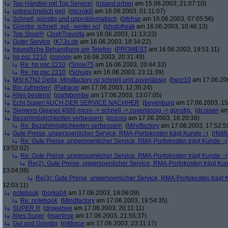
Top-Händler mit Top Service!
(
roland.erben
am 15.06.2003, 21:07:10)
unbeschreilich geil
(
microkill
am 16.06.2003, 01:11:07)
Schnell, günstig und unproblematisch
(
bfehse
am 16.06.2003, 07:05:56)
Günstig, schnell, gut - weiter so!
(
photofreak
am 16.06.2003, 10:46:13)
Top Shop!!!
(
JoshTravolta
am 16.06.2003, 11:13:23)
Guter Service
(
K7Jo.de
am 16.06.2003, 18:34:22)
freundliche Behandlung am Telefon
(
PROWEST
am 16.06.2003, 19:51:11)
hp psc 2210
(
ssnopy
am 16.06.2003, 20:31:49)
Re: hp psc 2210
(
Snow75
am 16.06.2003, 20:44:33)
Re: hp psc 2210
(
Schugy
am 16.06.2003, 23:11:39)
MSI K7N2 Delta, Mindfactory ist schnell und zuverlässig
(
herz10
am 17.06.200
Bin zufrieden!
(
Patracer
am 17.06.2003, 12:35:24)
Alles bestens!
(
partybombe
am 17.06.2003, 13:07:05)
Echt Super! AUCH DER SERVICE NACHHER
(
beyenburg
am 17.06.2003, 15
Siemens Gigaset 4000 micro -> schnell -> zuverlässig -> günstig.
(
dr.olsen
am 
Bezahlmöglichkeiten verbessern
(
pcloos
am 17.06.2003, 16:20:38)
Re: Bezahlmöglichkeiten verbessern
(
Mindfactory
am 17.06.2003, 17:52:5
Gute Preise, unpersoenlicher Service, RMA-Portokosten trägt Kunde :-(
(
rfs6
Re: Gute Preise, unpersoenlicher Service, RMA-Portokosten trägt Kunde :-(
19:52:02)
Re: Gute Preise, unpersoenlicher Service, RMA-Portokosten trägt Kunde :-(
Re(2): Gute Preise, unpersoenlicher Service, RMA-Portokosten trägt Kun
23:04:08)
Re(3): Gute Preise, unpersoenlicher Service, RMA-Portokosten trägt K
12:03:11)
notebook
(
borka04
am 17.06.2003, 19:06:09)
Re: notebook
(
Mindfactory
am 17.06.2003, 19:54:35)
SUPER !!!
(
drgeebee
am 17.06.2003, 20:11:11)
Alles Super
(
mamiroe
am 17.06.2003, 21:55:37)
Gut und Günstig
(
nikforce
am 17.06.2003, 23:11:17)