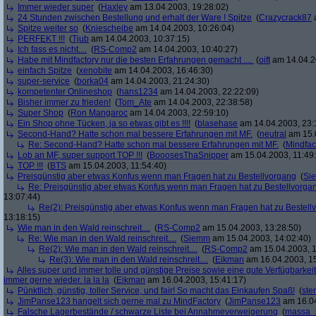
Immer wieder super
(
Haxley
am 13.04.2003, 19:28:02)
24 Stunden zwischen Bestellung und erhalt der Ware ! Spitze
(
Crazycrack87
a
Spitze weiter so
(
Kniescheibe
am 14.04.2003, 10:26:04)
PERFEKT !!!
(
Tjub
am 14.04.2003, 10:37:15)
Ich fass es nicht....
(
RS-Comp2
am 14.04.2003, 10:40:27)
Habe mit Mindfactory nur die besten Erfahrungen gemacht ....
(
oift
am 14.04.2
einfach Spitze
(
xenobite
am 14.04.2003, 16:46:30)
super-service
(
borka04
am 14.04.2003, 21:24:30)
kompetenter Onlineshop
(
hans1234
am 14.04.2003, 22:22:09)
Bisher immer zu frieden!
(
Tom_Ate
am 14.04.2003, 22:38:58)
Super Shop
(
Ron Mangaroc
am 14.04.2003, 22:59:10)
Ein Shop ohne Tücken, ja so etwas gibt es !!!!
(
blasehase
am 14.04.2003, 23:
Second-Hand? Hatte schon mal bessere Erfahrungen mit MF.
(
neutral
am 15.0
Re: Second-Hand? Hatte schon mal bessere Erfahrungen mit MF.
(
Mindfac
Lob an MF, super support TOP !!!
(
BooosesThaSnipper
am 15.04.2003, 11:49
TOP !!!
(
BTS
am 15.04.2003, 11:54:40)
Preisgünstig aber etwas Konfus wenn man Fragen hat zu Bestellvorgang
(
Si
Re: Preisgünstig aber etwas Konfus wenn man Fragen hat zu Bestellvorga
13:07:44)
Re(2): Preisgünstig aber etwas Konfus wenn man Fragen hat zu Bestell
13:18:15)
Wie man in den Wald reinschreit....
(
RS-Comp2
am 15.04.2003, 13:28:50)
Re: Wie man in den Wald reinschreit....
(
Siemm
am 15.04.2003, 14:02:40)
Re(2): Wie man in den Wald reinschreit....
(
RS-Comp2
am 15.04.2003, 1
Re(3): Wie man in den Wald reinschreit....
(
Eikman
am 16.04.2003, 15
Alles super und immer tolle und günstige Preise sowie eine gute Verfügbarkeit 
immer gerne wieder. la la la
(
Eikman
am 16.04.2003, 15:41:17)
Pünktlich, günstig, toller Service, und fair! So macht das Einkaufen Spaß!
(
ste
JimPanse123 hangelt sich gerne mal zu MindFactory
(
JimPanse123
am 16.04
Falsche Lagerbestände / schwarze Liste bei Annahmeverweigerung
(
massa_