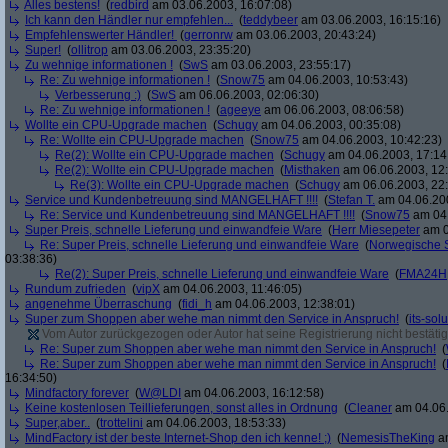
Alles bestens!
(
redbird
am 03.06.2003, 16:07:08)
Ich kann den Händler nur empfehlen...
(
teddybeer
am 03.06.2003, 16:15:16)
Empfehlenswerter Händler!
(
gerronrw
am 03.06.2003, 20:43:24)
Super!
(
ollitrop
am 03.06.2003, 23:35:20)
Zu wehnige informationen !
(
SwS
am 03.06.2003, 23:55:17)
Re: Zu wehnige informationen !
(
Snow75
am 04.06.2003, 10:53:43)
Verbesserung :)
(
SwS
am 06.06.2003, 02:06:30)
Re: Zu wehnige informationen !
(
ageeye
am 06.06.2003, 08:06:58)
Wollte ein CPU-Upgrade machen
(
Schugy
am 04.06.2003, 00:35:08)
Re: Wollte ein CPU-Upgrade machen
(
Snow75
am 04.06.2003, 10:42:23)
Re(2): Wollte ein CPU-Upgrade machen
(
Schugy
am 04.06.2003, 17:14
Re(2): Wollte ein CPU-Upgrade machen
(
Misthaken
am 06.06.2003, 12:
Re(3): Wollte ein CPU-Upgrade machen
(
Schugy
am 06.06.2003, 22:
Service und Kundenbetreuung sind MANGELHAFT !!!!
(
Stefan T.
am 04.06.200
Re: Service und Kundenbetreuung sind MANGELHAFT !!!!
(
Snow75
am 04.
Super Preis, schnelle Lieferung und einwandfeie Ware
(
Herr Miesepeter
am 0
Re: Super Preis, schnelle Lieferung und einwandfeie Ware
(
Norwegische 
03:38:36)
Re(2): Super Preis, schnelle Lieferung und einwandfeie Ware
(
FMA24H
Rundum zufrieden
(
vipX
am 04.06.2003, 11:46:05)
angenehme Überraschung
(
fidi_h
am 04.06.2003, 12:38:01)
Super zum Shoppen aber wehe man nimmt den Service in Anspruch!
(
its-sol
Vom Autor zurückgezogen oder Autor hat seine Registrierung nicht bestätig
Re: Super zum Shoppen aber wehe man nimmt den Service in Anspruch!
(
Re: Super zum Shoppen aber wehe man nimmt den Service in Anspruch!
(
16:34:50)
Mindfactory forever
(
W@LDI
am 04.06.2003, 16:12:58)
Keine kostenlosen Teillieferungen, sonst alles in Ordnung
(
Cleaner
am 04.06.
Super,aber..
(
trottelini
am 04.06.2003, 18:53:33)
MindFactory ist der beste Internet-Shop den ich kenne! ;)
(
NemesisTheKing
am