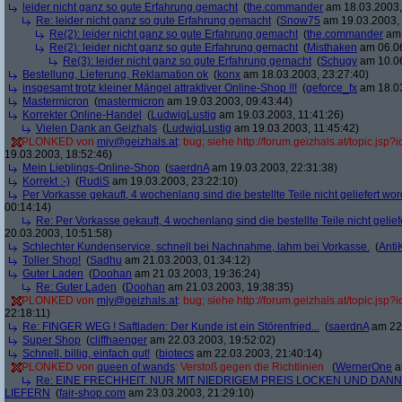
leider nicht ganz so gute Erfahrung gemacht
(
the.commander
am 18.03.2003,
Re: leider nicht ganz so gute Erfahrung gemacht
(
Snow75
am 19.03.2003, 
Re(2): leider nicht ganz so gute Erfahrung gemacht
(
the.commander
am 
Re(2): leider nicht ganz so gute Erfahrung gemacht
(
Misthaken
am 06.06
Re(3): leider nicht ganz so gute Erfahrung gemacht
(
Schugy
am 10.06
Bestellung, Lieferung, Reklamation ok
(
konx
am 18.03.2003, 23:27:40)
insgesamt trotz kleiner Mängel attraktiver Online-Shop !!!
(
geforce_fx
am 18.03
Mastermicron
(
mastermicron
am 19.03.2003, 09:43:44)
Korrekter Online-Handel
(
LudwigLustig
am 19.03.2003, 11:41:26)
Vielen Dank an Geizhals
(
LudwigLustig
am 19.03.2003, 11:45:42)
PLONKED von
mjy@geizhals.at
: bug; siehe http://forum.geizhals.at/topic.js
19.03.2003, 18:52:46)
Mein Lieblings-Online-Shop
(
saerdnA
am 19.03.2003, 22:31:38)
Korrekt :-)
(
RudiS
am 19.03.2003, 23:22:10)
Per Vorkasse gekauft, 4 wochenlang sind die bestellte Teile nicht geliefert wo
00:14:14)
Re: Per Vorkasse gekauft, 4 wochenlang sind die bestellte Teile nicht gelief
20.03.2003, 10:51:58)
Schlechter Kundenservice, schnell bei Nachnahme, lahm bei Vorkasse.
(
Anti
Toller Shop!
(
Sadhu
am 21.03.2003, 01:34:12)
Guter Laden
(
Doohan
am 21.03.2003, 19:36:24)
Re: Guter Laden
(
Doohan
am 21.03.2003, 19:38:35)
PLONKED von
mjy@geizhals.at
: bug; siehe http://forum.geizhals.at/topic.js
22:18:11)
Re: FINGER WEG ! Saftladen: Der Kunde ist ein Störenfried...
(
saerdnA
am 22.
Super Shop
(
cliffhaenger
am 22.03.2003, 19:52:02)
Schnell, billig, einfach gut!
(
biotecs
am 22.03.2003, 21:40:14)
PLONKED von
queen of wands
: Verstoß gegen die Richtlinien
(
WernerOne
a
Re: EINE FRECHHEIT. NUR MIT NIEDRIGEM PREIS LOCKEN UND DAN
LIEFERN
(
fair-shop.com
am 23.03.2003, 21:29:10)