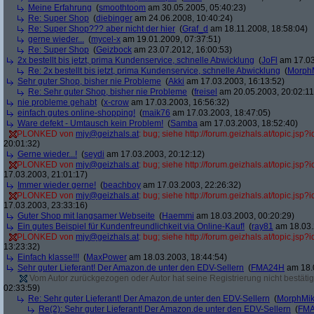
Meine Erfahrung
(
smoothtoom
am 30.05.2005, 05:40:23)
Re: Super Shop
(
diebinger
am 24.06.2008, 10:40:24)
Re: Super Shop??? aber nicht der hier
(
Graf_d
am 18.11.2008, 18:58:04)
gerne wieder...
(
mycel-x
am 19.01.2009, 07:37:51)
Re: Super Shop
(
Geizbock
am 23.07.2012, 16:00:53)
2x bestellt bis jetzt, prima Kundenservice, schnelle Abwicklung
(
JoFl
am 17.03
Re: 2x bestellt bis jetzt, prima Kundenservice, schnelle Abwicklung
(
Morph
Sehr guter Shop, bisher nie Probleme
(
Akki
am 17.03.2003, 16:13:52)
Re: Sehr guter Shop, bisher nie Probleme
(
freisel
am 20.05.2003, 20:02:11
nie probleme gehabt
(
x-crow
am 17.03.2003, 16:56:32)
einfach gutes online-shopping!
(
maik76
am 17.03.2003, 18:47:05)
Ware defekt - Umtausch kein Problem!
(
Samba
am 17.03.2003, 18:52:40)
PLONKED von
mjy@geizhals.at
: bug; siehe http://forum.geizhals.at/topic.js
20:01:32)
Gerne wieder...!
(
seydi
am 17.03.2003, 20:12:12)
PLONKED von
mjy@geizhals.at
: bug; siehe http://forum.geizhals.at/topic.js
17.03.2003, 21:01:17)
Immer wieder gerne!
(
beachboy
am 17.03.2003, 22:26:32)
PLONKED von
mjy@geizhals.at
: bug; siehe http://forum.geizhals.at/topic.js
17.03.2003, 23:33:16)
Guter Shop mit langsamer Webseite
(
Haemmi
am 18.03.2003, 00:20:29)
Ein gutes Beispiel für Kundenfreundlichkeit via Online-Kauf!
(
ray81
am 18.03.
PLONKED von
mjy@geizhals.at
: bug; siehe http://forum.geizhals.at/topic.js
13:23:32)
Einfach klasse!!!
(
MaxPower
am 18.03.2003, 18:44:54)
Sehr guter Lieferant! Der Amazon.de unter den EDV-Sellern
(
FMA24H
am 18.0
Vom Autor zurückgezogen oder Autor hat seine Registrierung nicht bestätig
02:33:59)
Re: Sehr guter Lieferant! Der Amazon.de unter den EDV-Sellern
(
MorphMi
Re(2): Sehr guter Lieferant! Der Amazon.de unter den EDV-Sellern
(
FM