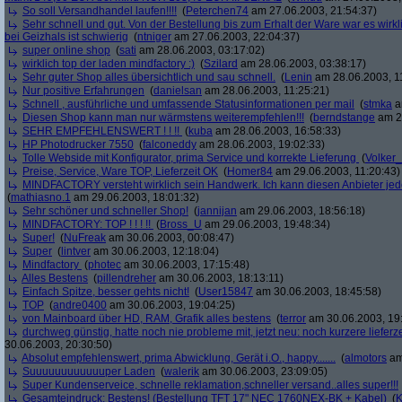
So soll Versandhandel laufen!!!!
(
Peterchen74
am 27.06.2003, 21:54:37)
Sehr schnell und gut. Von der Bestellung bis zum Erhalt der Ware war es wirk
bei Geizhals ist schwierig
(
ntniger
am 27.06.2003, 22:04:37)
super online shop
(
sati
am 28.06.2003, 03:17:02)
wirklich top der laden mindfactory :)
(
Szilard
am 28.06.2003, 03:38:17)
Sehr guter Shop alles übersichtlich und sau schnell.
(
Lenin
am 28.06.2003, 1
Nur positive Erfahrungen
(
danielsan
am 28.06.2003, 11:25:21)
Schnell , ausführliche und umfassende Statusinformationen per mail
(
stmka
a
Diesen Shop kann man nur wärmstens weiterempfehlen!!!
(
berndstange
am 28
SEHR EMPFEHLENSWERT ! ! !!
(
kuba
am 28.06.2003, 16:58:33)
HP Photodrucker 7550
(
falconeddy
am 28.06.2003, 19:02:33)
Tolle Webside mit Konfigurator, prima Service und korrekte Lieferung
(
Volker
Preise, Service, Ware TOP, Lieferzeit OK
(
Homer84
am 29.06.2003, 11:20:43)
MINDFACTORY versteht wirklich sein Handwerk. Ich kann diesen Anbieter jed
(
mathiasno.1
am 29.06.2003, 18:01:32)
Sehr schöner und schneller Shop!
(
jannijan
am 29.06.2003, 18:56:18)
MINDFACTORY: TOP ! ! ! !!
(
Bross_U
am 29.06.2003, 19:48:34)
Super!
(
NuFreak
am 30.06.2003, 00:08:47)
Super
(
lintver
am 30.06.2003, 12:18:04)
Mindfactory
(
photec
am 30.06.2003, 17:15:48)
Alles Bestens
(
pillendreher
am 30.06.2003, 18:13:11)
Einfach Spitze, besser gehts nicht!
(
User15847
am 30.06.2003, 18:45:58)
TOP
(
andre0400
am 30.06.2003, 19:04:25)
von Mainboard über HD, RAM, Grafik alles bestens
(
terror
am 30.06.2003, 19
durchweg günstig, hatte noch nie probleme mit, jetzt neu: noch kurzere lieferz
30.06.2003, 20:30:50)
Absolut empfehlenswert, prima Abwicklung, Gerät i.O., happy.......
(
almotors
am
Suuuuuuuuuuuuper Laden
(
walerik
am 30.06.2003, 23:09:05)
Super Kundenserveice, schnelle reklamation,schneller versand..alles super!!!
Gesamteindruck: Bestens! (Bestellung TFT 17" NEC 1760NEX-BK + Kabel)
(
K