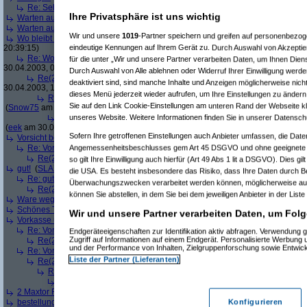
Re: Sehr gut.
(
Shopper1
am 29.04.2003, 18:42:37)
Ihre Privatsphäre ist uns wichtig
Warten auf Bestellung
(
Cubby
am 29.04.2003, 19:02:50)
Warten auf Bestellung
(
Cubby
am 29.04.2003, 19:03:27)
Wir und unsere
1019
-Partner speichern und greifen auf personenbezo
Wo bleibt meine Bestellung??? Der "Service" nach der Bestellung lässt zu wün
eindeutige Kennungen auf Ihrem Gerät zu. Durch Auswahl von Akzeptier
20:39:15)
Re: Wo bleibt meine Bestellung??? Der "Service" nach der Bestellung lässt
für die unter „Wir und unsere Partner verarbeiten Daten, um Ihnen Dien
30.04.2003, 08:44:57)
Durch Auswahl von Alle ablehnen oder Widerruf Ihrer Einwilligung werde
Re(2): Wo bleibt meine Bestellung??? Der "Service" nach der Bestellung 
deaktiviert sind, sind manche Inhalte und Anzeigen möglicherweise nicht
30.04.2003, 14:26:19)
dieses Menü jederzeit wieder aufrufen, um Ihre Einstellungen zu ändern 
Re(3): Wo bleibt meine Bestellung??? Der "Service" nach der Bestellu
Sie auf den Link Cookie-Einstellungen am unteren Rand der Webseite kli
(
Snow75
am 30.04.2003, 16:33:00)
unseres Website. Weitere Informationen finden Sie in unserer Datensch
Re(4): Wo bleibt meine Bestellung??? Der "Service" nach der Beste
(
eek
am 30.04.2003, 17:32:41)
Sofern Ihre getroffenen Einstellungen auch Anbieter umfassen, die Daten
Vorsicht bei Vorkasse, Stornierung nicht möglich ;-(
(
kopfwunde
am 29.04.2003
Angemessenheitsbeschlusses gem Art 45 DSGVO und ohne geeignete G
Re: Vorsicht bei Vorkasse, Stornierung nicht möglich ;-(
(
Snow75
am 30.04.
Re(2): Vorsicht bei Vorkasse, Stornierung nicht möglich ;-(
(
eek
am 30.04
so gilt Ihre Einwilligung auch hierfür (Art 49 Abs 1 lit a DSGVO). Dies gi
gut!
(
SLAX
am 30.04.2003, 00:01:46)
die USA. Es besteht insbesondere das Risiko, dass Ihre Daten durch B
Re: gut!
(
eek
am 30.04.2003, 14:15:53)
Überwachungszwecken verarbeitet werden können, möglicherweise auc
Re(2): gut!
(
Mindfactory
am 30.04.2003, 14:30:19)
können Sie abstellen, in dem Sie bei dem jeweiligen Anbieter in der Liste
Ware wegen Defekt return to Mindfactory. Einfach gebügelt.
(
fritzgroupy
am 01
Schönes TFT zu einem schönen Preis
(
Peter_aus_Karlsruhe
am 01.05.2003, 
Wir und unsere Partner verarbeiten Daten, um Folg
Vorkasse und Versand
(
Goethe12
am 01.05.2003, 14:36:06)
Re: Vorkasse und Versand
(
Crazycrack87
am 02.05.2003, 05:53:26)
Endgeräteeigenschaften zur Identifikation aktiv abfragen. Verwendung 
Zugriff auf Informationen auf einem Endgerät. Personalisierte Werbung
Re(2): Vorkasse und Versand
(
rudi_ibk
am 02.05.2003, 06:11:45)
und der Performance von Inhalten, Zielgruppenforschung sowie Entwic
Re: Vorkasse und Versand
(
kopfwunde
am 02.05.2003, 10:06:49)
Liste der Partner (Lieferanten)
Re(2): Vorkasse und Versand
(
Snow75
am 02.05.2003, 13:52:46)
Re(3): Vorkasse und Versand
(
kopfwunde
am 02.05.2003, 22:23:52)
Re(4): Vorkasse und Versand
(
Snow75
am 03.05.2003, 12:59:16)
2 Maxtor Festplatten gekauft
(
Sargon
am 01.05.2003, 16:46:55)
bestellung drucker canon 850 i (das dauert und dauert und dauert)
(
michael1
Konfigurieren