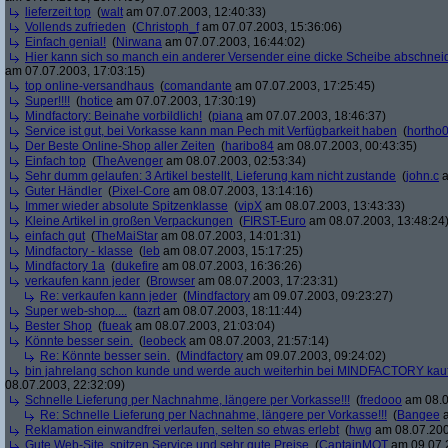
lieferzeit top
(
walt
am 07.07.2003, 12:40:33)
Vollends zufrieden
(
Christoph_f
am 07.07.2003, 15:36:06)
Einfach genial!
(
Nirwana
am 07.07.2003, 16:44:02)
Hier kann sich so manch ein anderer Versender eine dicke Scheibe abschneid
am 07.07.2003, 17:03:15)
top online-versandhaus
(
comandante
am 07.07.2003, 17:25:45)
Super!!!!
(
hotice
am 07.07.2003, 17:30:19)
Mindfactory: Beinahe vorbildlich!
(
piana
am 07.07.2003, 18:46:37)
Service ist gut, bei Vorkasse kann man Pech mit Verfügbarkeit haben
(
hortho
Der Beste Online-Shop aller Zeiten
(
haribo84
am 08.07.2003, 00:43:35)
Einfach top
(
TheAvenger
am 08.07.2003, 02:53:34)
Sehr dumm gelaufen: 3 Artikel bestellt, Lieferung kam nicht zustande
(
john.c
a
Guter Händler
(
Pixel-Core
am 08.07.2003, 13:14:16)
Immer wieder absolute Spitzenklasse
(
vipX
am 08.07.2003, 13:43:33)
Kleine Artikel in großen Verpackungen
(
FIRST-Euro
am 08.07.2003, 13:48:24
einfach gut
(
TheMaiStar
am 08.07.2003, 14:01:31)
Mindfactory - klasse
(
leb
am 08.07.2003, 15:17:25)
Mindfactory 1a
(
dukefire
am 08.07.2003, 16:36:26)
verkaufen kann jeder
(
Browser
am 08.07.2003, 17:23:31)
Re: verkaufen kann jeder
(
Mindfactory
am 09.07.2003, 09:23:27)
Super web-shop....
(
tazrt
am 08.07.2003, 18:11:44)
Bester Shop
(
fueak
am 08.07.2003, 21:03:04)
Könnte besser sein.
(
leobeck
am 08.07.2003, 21:57:14)
Re: Könnte besser sein.
(
Mindfactory
am 09.07.2003, 09:24:02)
bin jahrelang schon kunde und werde auch weiterhin bei MINDFACTORY kau
08.07.2003, 22:32:09)
Schnelle Lieferung per Nachnahme, längere per Vorkasse!!!
(
fredooo
am 08.0
Re: Schnelle Lieferung per Nachnahme, längere per Vorkasse!!!
(
Bangee
a
Reklamation einwandfrei verlaufen, selten so etwas erlebt
(
hwg
am 08.07.200
Gute Web-Site, spitzen Service und sehr gute Preise
(
CaptainMOT
am 09.07.2