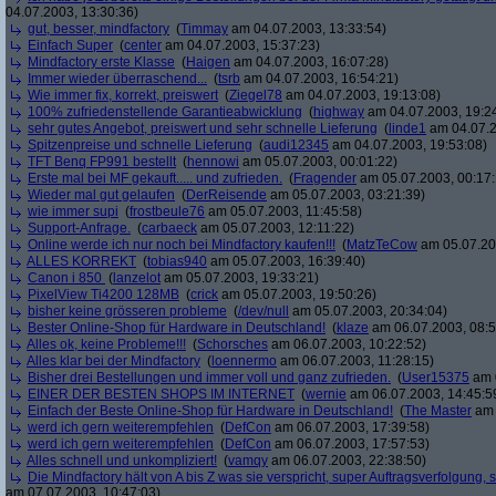
04.07.2003, 13:30:36)
gut, besser, mindfactory
(
Timmay
am 04.07.2003, 13:33:54)
Einfach Super
(
center
am 04.07.2003, 15:37:23)
Mindfactory erste Klasse
(
Haigen
am 04.07.2003, 16:07:28)
Immer wieder überraschend...
(
tsrb
am 04.07.2003, 16:54:21)
Wie immer fix, korrekt, preiswert
(
Ziegel78
am 04.07.2003, 19:13:08)
100% zufriedenstellende Garantieabwicklung
(
highway
am 04.07.2003, 19:2
sehr gutes Angebot, preiswert und sehr schnelle Lieferung
(
linde1
am 04.07.2
Spitzenpreise und schnelle Lieferung
(
audi12345
am 04.07.2003, 19:53:08)
TFT Benq FP991 bestellt
(
hennowi
am 05.07.2003, 00:01:22)
Erste mal bei MF gekauft..... und zufrieden.
(
Fragender
am 05.07.2003, 00:17:
Wieder mal gut gelaufen
(
DerReisende
am 05.07.2003, 03:21:39)
wie immer supi
(
frostbeule76
am 05.07.2003, 11:45:58)
Support-Anfrage.
(
carbaeck
am 05.07.2003, 12:11:22)
Online werde ich nur noch bei Mindfactory kaufen!!!
(
MatzTeCow
am 05.07.20
ALLES KORREKT
(
tobias940
am 05.07.2003, 16:39:40)
Canon i 850
(
lanzelot
am 05.07.2003, 19:33:21)
PixelView Ti4200 128MB
(
crick
am 05.07.2003, 19:50:26)
bisher keine grösseren probleme
(
/dev/null
am 05.07.2003, 20:34:04)
Bester Online-Shop für Hardware in Deutschland!
(
klaze
am 06.07.2003, 08:5
Alles ok, keine Probleme!!!
(
Schorsches
am 06.07.2003, 10:22:52)
Alles klar bei der Mindfactory
(
loennermo
am 06.07.2003, 11:28:15)
Bisher drei Bestellungen und immer voll und ganz zufrieden.
(
User15375
am 0
EINER DER BESTEN SHOPS IM INTERNET
(
wernie
am 06.07.2003, 14:45:5
Einfach der Beste Online-Shop für Hardware in Deutschland!
(
The Master
am 
werd ich gern weiterempfehlen
(
DefCon
am 06.07.2003, 17:39:58)
werd ich gern weiterempfehlen
(
DefCon
am 06.07.2003, 17:57:53)
Alles schnell und unkompliziert!
(
vamqy
am 06.07.2003, 22:38:50)
Die Mindfactory hält von A bis Z was sie verspricht, super Auftragsverfolgung
am 07.07.2003, 10:47:03)