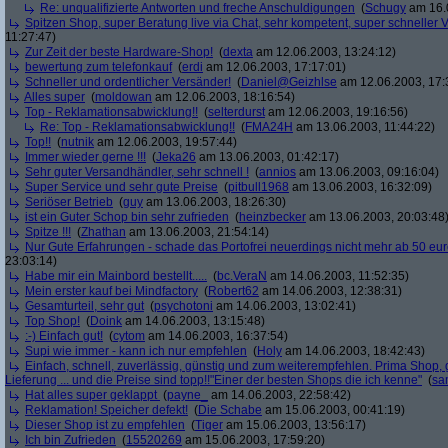
Re: unqualifizierte Antworten und freche Anschuldigungen
(
Schugy
am 16.0
Spitzen Shop, super Beratung live via Chat, sehr kompetent, super schneller V
11:27:47)
Zur Zeit der beste Hardware-Shop!
(
dexta
am 12.06.2003, 13:24:12)
bewertung zum telefonkauf
(
erdi
am 12.06.2003, 17:17:01)
Schneller und ordentlicher Versänder!
(
Daniel@Geizhlse
am 12.06.2003, 17:
Alles super
(
moldowan
am 12.06.2003, 18:16:54)
Top - Reklamationsabwicklung!!
(
selterdurst
am 12.06.2003, 19:16:56)
Re: Top - Reklamationsabwicklung!!
(
FMA24H
am 13.06.2003, 11:44:22)
Top!!
(
nutnik
am 12.06.2003, 19:57:44)
Immer wieder gerne !!!
(
Jeka26
am 13.06.2003, 01:42:17)
Sehr guter Versandhändler, sehr schnell !
(
annios
am 13.06.2003, 09:16:04)
Super Service und sehr gute Preise
(
pitbull1968
am 13.06.2003, 16:32:09)
Seriöser Betrieb
(
guy
am 13.06.2003, 18:26:30)
ist ein Guter Schop bin sehr zufrieden
(
heinzbecker
am 13.06.2003, 20:03:48
Spitze !!!
(
Zhathan
am 13.06.2003, 21:54:14)
Nur Gute Erfahrungen - schade das Portofrei neuerdings nicht mehr ab 50 euro
23:03:14)
Habe mir ein Mainbord bestellt.....
(
bc.VeraN
am 14.06.2003, 11:52:35)
Mein erster kauf bei Mindfactory
(
Robert62
am 14.06.2003, 12:38:31)
Gesamturteil, sehr gut
(
psychotoni
am 14.06.2003, 13:02:41)
Top Shop!
(
Doink
am 14.06.2003, 13:15:48)
:-) Einfach gut!
(
cytom
am 14.06.2003, 16:37:54)
Supi wie immer - kann ich nur empfehlen
(
Holy
am 14.06.2003, 18:42:43)
Einfach, schnell, zuverlässig, günstig und zum weiterempfehlen. Prima Shop, 
Lieferung ... und die Preise sind topp!!"Einer der besten Shops die ich kenne"
(
sa
Hat alles super geklappt
(
payne_
am 14.06.2003, 22:58:42)
Reklamation! Speicher defekt!
(
Die Schabe
am 15.06.2003, 00:41:19)
Dieser Shop ist zu empfehlen
(
Tiger
am 15.06.2003, 13:56:17)
Ich bin Zufrieden
(
15520269
am 15.06.2003, 17:59:20)