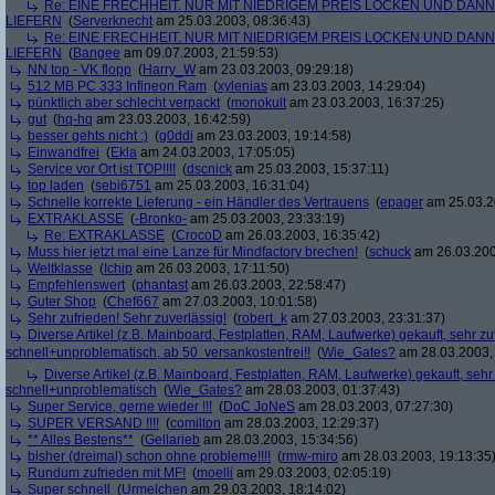
Re: EINE FRECHHEIT. NUR MIT NIEDRIGEM PREIS LOCKEN UND DAN
LIEFERN
(
Serverknecht
am 25.03.2003, 08:36:43)
Re: EINE FRECHHEIT. NUR MIT NIEDRIGEM PREIS LOCKEN UND DAN
LIEFERN
(
Bangee
am 09.07.2003, 21:59:53)
NN top - VK flopp
(
Harry_W
am 23.03.2003, 09:29:18)
512 MB PC 333 Infineon Ram
(
xylenias
am 23.03.2003, 14:29:04)
pünktlich aber schlecht verpackt
(
monokult
am 23.03.2003, 16:37:25)
gut
(
hq-hq
am 23.03.2003, 16:42:59)
besser gehts nicht :)
(
g0ddi
am 23.03.2003, 19:14:58)
Einwandfrei
(
Ekla
am 24.03.2003, 17:05:05)
Service vor Ort ist TOP!!!!
(
dscnick
am 25.03.2003, 15:37:11)
top laden
(
sebi6751
am 25.03.2003, 16:31:04)
Schnelle korrekte Lieferung - ein Händler des Vertrauens
(
epager
am 25.03.2
EXTRAKLASSE
(
-Bronko-
am 25.03.2003, 23:33:19)
Re: EXTRAKLASSE
(
CrocoD
am 26.03.2003, 16:35:42)
Muss hier jetzt mal eine Lanze für Mindfactory brechen!
(
schuck
am 26.03.200
Weltklasse
(
Ichip
am 26.03.2003, 17:11:50)
Empfehlenswert
(
phantast
am 26.03.2003, 22:58:47)
Guter Shop
(
Chef667
am 27.03.2003, 10:01:58)
Sehr zufrieden! Sehr zuverlässig!
(
robert_k
am 27.03.2003, 23:31:37)
Diverse Artikel (z.B. Mainboard, Festplatten, RAM, Laufwerke) gekauft, sehr zuf
schnell+unproblematisch, ab 50  versankostenfrei!!
(
Wie_Gates?
am 28.03.2003, 
Diverse Artikel (z.B. Mainboard, Festplatten, RAM, Laufwerke) gekauft, sehr 
schnell+unproblematisch
(
Wie_Gates?
am 28.03.2003, 01:37:43)
Super Service, gerne wieder !!!
(
DoC JoNeS
am 28.03.2003, 07:27:30)
SUPER VERSAND !!!!
(
comilton
am 28.03.2003, 12:29:37)
** Alles Bestens**
(
Gellarieb
am 28.03.2003, 15:34:56)
bisher (dreimal) schon ohne probleme!!!!
(
rmw-miro
am 28.03.2003, 19:13:35
Rundum zufrieden mit MF!
(
moelli
am 29.03.2003, 02:05:19)
Super schnell
(
Urmelchen
am 29.03.2003, 18:14:02)