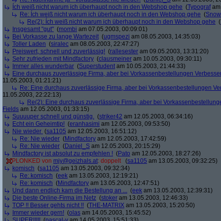
Ích weiß nicht warum ich überhaupt noch in den Webshop gehe
(
Typograf
am 
Re: Ích weiß nicht warum ich überhaupt noch in den Webshop gehe
(
Snow
Re(2): Ích weiß nicht warum ich überhaupt noch in den Webshop gehe
(
Insgesamt "gut"
(
mombi
am 07.05.2003, 00:09:01)
Bei Vorkasse zu lange Wartezeit
(
ugmspezi
am 08.05.2003, 14:35:03)
Toller Laden
(
siralec
am 08.05.2003, 22:47:27)
Preiswert, schnell und zuverlässig!
(
rallesester
am 09.05.2003, 13:31:20)
Sehr zufrieden mit Mindfactory
(
clausmeiner
am 10.05.2003, 09:30:11)
Immer alles wunderbar
(
Superstudent
am 10.05.2003, 21:44:33)
Eine durchaus zuverlässige Firma, aber bei Vorkassenbestellungen Verbesse
11.05.2003, 01:21:21)
Re: Eine durchaus zuverlässige Firma, aber bei Vorkassenbestellungen V
11.05.2003, 22:22:13)
Re(2): Eine durchaus zuverlässige Firma, aber bei Vorkassenbestellun
Fields
am 12.05.2003, 01:33:15)
Suuuuper schnell und günstig.
(
striker42
am 12.05.2003, 06:34:16)
Echt ein Geheimtip!
(
eranhasimi
am 12.05.2003, 09:53:50)
Nie wieder
(
sa1105
am 12.05.2003, 16:51:12)
Re: Nie wieder
(
Mindfactory
am 12.05.2003, 17:42:59)
Re: Nie wieder
(
Daniel_S
am 12.05.2003, 20:15:29)
Mindfactory ist absolut zu empfehlen !
(
Pato
am 12.05.2003, 18:27:26)
PLONKED von
mjy@geizhals.at
: doppelt
(
sa1105
am 13.05.2003, 09:32:25)
komisch
(
sa1105
am 13.05.2003, 09:32:34)
Re: komisch
(
eek
am 13.05.2003, 12:19:21)
Re: komisch
(
Mindfactory
am 13.05.2003, 12:47:51)
Und dann endlich kam die Bestellung an ...
(
eek
am 13.05.2003, 12:39:31)
Die beste Online-Firma im Netz
(
stoker
am 13.05.2003, 12:46:33)
TOP !! Besser gehts nicht !!
(
THE-MATRIX
am 13.05.2003, 15:20:50)
Immer wieder gern!
(
olas
am 14.05.2003, 15:45:52)
SUPER!!!!!
(
pascal-v
am 14.05.2003, 15:51:33)