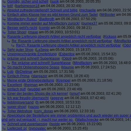
Günstig, sicher und schell
(
suok
am 04.06.2003, 20:05:35)
toll!
(
bartsimpson18
am 04.06.2003, 20:32:49)
Absolut zufriedenstellend!! Schnell und billig
(
michaelle
am 04.06.2003, 22:50
Einfach alles Klasse hier es gibt keinen Grund zum Tadel
(
MrBooter
am 04.06.
Mindfactory Rulez!
(
Badbroth
am 05.06.2003, 07:50:29)
Komme immer wieder auf Mindfactory zurück!
(
pumex37
am 05.06.2003, 09:0
Besser geht's nicht
(
combi
am 05.06.2003, 09:38:21)
Toller Shop!
(
maxe
am 05.06.2003, 10:53:01)
Rasante Lieferung obwohl Artikel angeblich nicht verfügbar
(
Kickass
am 05.06
Re: Rasante Lieferung obwohl Artikel angeblich nicht verfügbar
(
Mindfacto
Re(2): Rasante Lieferung obwohl Artikel angeblich nicht verfügbar
(
Odo
Sehr guter Shop
(
LaSepp
am 05.06.2003, 15:18:37)
Uneingeschränkte Empfehlung
(
Esberitox
am 05.06.2003, 15:54:32)
präzise und schnell! Superklasse
(
Odo9
am 05.06.2003, 16:05:06)
Re: präzise und schnell! Superklasse
(
Mindfactory
am 05.06.2003, 16:48:0
So macht Onlienshopping Spass
(
klaunie
am 05.06.2003, 17:24:52)
Lob
(
BrDietmar
am 05.06.2003, 17:31:58)
Einfach Prima
(
stargazer
am 05.06.2003, 18:26:43)
Meine erste Onlinebestellung
(
Krempel
am 05.06.2003, 21:18:56)
Excellent
(
thejman
am 05.06.2003, 22:23:06)
einfach gut!
(
wuddel
am 05.06.2003, 23:46:49)
Einer der besten Shops die ich kenne!
(
smurf
am 06.06.2003, 02:41:26)
Ich war freudig überrascht
(
ageeye
am 06.06.2003, 07:42:46)
lieblingsversand
(
h
am 06.06.2003, 10:53:33)
super-shop!
(
yazoo
am 06.06.2003, 12:12:12)
Toller Webshop
(
cory_doras
am 06.06.2003, 12:33:16)
Abwicklung der Bestellung wie immer problemlos und auch wieder ein super sc
und sehr gut verpackt :-), macht nur weiter so.
(
Wattschnecke
am 06.06.2003, 14:
Schnell und zuverlaessig
(
Isolde
am 06.06.2003, 15:22:00)
Lieferzeit :o(
(
synovatec
am 06.06.2003, 15:25:45)