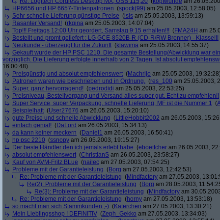
Re: Logitech Cordless Desktop MX, USB 115,20
(
kopfwunde
am 26.05.200
HP6656 und HP 6657-Tintenpatronen
(
spock(99)
am 25.05.2003, 12:58:05)
Sehr schnelle Lieferung günstige Preise
(
isis
am 25.05.2003, 13:59:13)
Rasanter Versand!
(
rkgina
am 25.05.2003, 14:07:04)
Top!!! Freitags 12:00 Uhr geordert, Samstag 9:15 erhalten!!!
(
FMA24H
am 25.0
Bestellt und promt geliefert : LG GCE-8520B-R (CD-R/RW Brenner) - Klasse!!!
Neukunde - überzeugt für die Zukunft
(
klawima
am 25.05.2003, 14:55:37)
Gekauft wurde der HP PSC 1210. Die gesamte Bestellung/Abwicklung war einf
vorzüglich. Die Lieferung erfolgte innerhalb von 2 Tagen. Ist absolut empfehlensw
16:00:48)
Preisgünstig und absolut empfehlenswert
(
Machrijo
am 25.05.2003, 19:32:28
Patronen waren wie beschrieben und in Ordnung.
(
res_100
am 25.05.2003, 2
Super, ganz hervorragend!
(
pedrodidi
am 25.05.2003, 22:53:25)
Preisniveau, Bestellvorgang und Versand alles super gut. Echt zu empfehlen!!
Super Service, super Verpackung, schnelle Lieferung, MF ist die Nummer 1
(
Beispielhaft
(
User27676
am 26.05.2003, 15:20:10)
gute Preise und schnelle Abwicklung
(
LittleHobbit2002
am 26.05.2003, 15:26
einfach genial!
(
DaLord
am 26.05.2003, 15:34:13)
da kann keiner meckern
(
Daniel1
am 26.05.2003, 16:50:41)
hp psc 2210
(
ssnopy
am 26.05.2003, 19:15:27)
Der beste Händler den ich jemals erlebt habe
(
eboettcher
am 26.05.2003, 22:
absolut empfehlenswert
(
ChristianS
am 26.05.2003, 23:58:27)
Kauf von AVM-Fritz BLue
(
nailec
am 27.05.2003, 07:54:25)
Probleme mit der Garantieleistung
(
Borg
am 27.05.2003, 12:42:53)
Re: Probleme mit der Garantieleistung
(
Mindfactory
am 27.05.2003, 13:01:
Re(2): Probleme mit der Garantieleistung
(
Borg
am 28.05.2003, 11:54:2
Re(3): Probleme mit der Garantieleistung
(
Mindfactory
am 30.05.2003
Re: Probleme mit der Garantieleistung
(
horny
am 27.05.2003, 13:53:18)
so macht man sich Stammkunden ;-)
(
Katerchen
am 27.05.2003, 13:30:21)
Mein Lieblingsshop ! DEFINITIV
(
Zeph_Gekko
am 27.05.2003, 13:34:03)