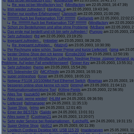
was ist bei Mindfactory los?
(
kopfwunde
am 22.05.2003, 16:42:17)
Re: was ist bei Mindfactory los?
(
Mindfactory
am 22.05.2003, 16:47:39)
Imm wieder zufrieden !!
(
daytona_q
am 22.05.2003, 19:43:34)
Bisher nur positive Erfahrungen!
(
Janosch
am 22.05.2003, 21:00:28)
!!!!!!!!!!!!! Auch bei Reklamation TOP !!!!!!!!!!!!
(
Gellarieb
am 22.05.2003, 22:02:2
Re: !!!!!!!!!!!!! Auch bei Reklamation TOP !!!!!!!!!!!!
(
Mindfactory
am 22.05.2003,
Schon zig Bestellungen und allse ohne Probleme
(
McBane
am 22.05.2003, 2
Das erste mal bestellt und ich bin sehr zufrieden !
(
Funjojo
am 22.05.2003, 23
Sehr zufrieden!
(
frd
am 22.05.2003, 23:19:25)
Ingesamt zufrieden...
(
mbieber
am 23.05.2003, 08:28:20)
Re: Ingesamt zufrieden...
(
MatzyG
am 23.05.2003, 10:30:39)
Per Rechnung wäre schön. Super Preise und kurze Lieferzeit.
(
sima
am 23.05
bester Online-Shop den ich kenne
(
Ernstie2000
am 23.05.2003, 12:50:19)
Ich bin rundum mit Mindfactory zufrieden. Niedrige Preise, zügiger Versand, 
Probleme. Auf jeden Fall empfehlenswert
(
Sniper-Kev
am 23.05.2003, 13:55:31)
Sehr zufrieden
(
hemp
am 23.05.2003, 15:54:26)
MS Sidewinder GV
(
MCATrinity
am 23.05.2003, 16:55:19)
super onlineshop
(
loner
am 23.05.2003, 18:05:22)
Netgear FS108 10/100Mbit Fast Ethernet Switch
(
flowmax
am 23.05.2003, 19
besseren online-shop kenne ich nicht
(
jimmyA
am 23.05.2003, 21:04:12)
Reklamationsabwicklung Top!
(
Killing-Fields
am 23.05.2003, 22:56:35)
Alles Top
(
suzuki50
am 24.05.2003, 00:35:25)
Alles supi, gerne wieder!
(
HL8M
am 24.05.2003, 09:36:59)
Lieferzeit
(
fallmanager
am 24.05.2003, 11:35:13)
Super Shop.
(
elmo
am 24.05.2003, 12:01:40)
Einer der BESTEN
(
Saiido
am 24.05.2003, 13:01:31)
Alles super !!!
(
Coolman21
am 24.05.2003, 13:20:07)
Sehr guter Service bei Reklamationen.
(
LeicheRL
am 24.05.2003, 19:31:15)
Super Online Shop
(
do912
am 25.05.2003, 00:11:39)
Logitech Cordless Desktop MX, USB 115,20
(
masterseven
am 25.05.2003, 11