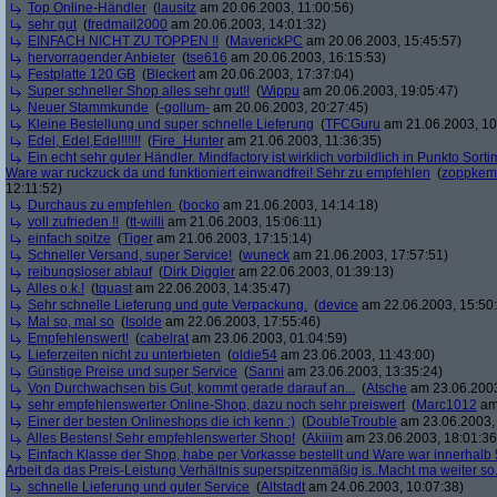
Top Online-Händler
(
lausitz
am 20.06.2003, 11:00:56)
sehr gut
(
fredmail2000
am 20.06.2003, 14:01:32)
EINFACH NICHT ZU TOPPEN !!
(
MaverickPC
am 20.06.2003, 15:45:57)
hervorragender Anbieter
(
tse616
am 20.06.2003, 16:15:53)
Festplatte 120 GB
(
Bleckert
am 20.06.2003, 17:37:04)
Super schneller Shop alles sehr gut!!
(
Wippu
am 20.06.2003, 19:05:47)
Neuer Stammkunde
(
-gollum-
am 20.06.2003, 20:27:45)
Kleine Bestellung und super schnelle Lieferung
(
TFCGuru
am 21.06.2003, 10
Edel, Edel,Edel!!!!!!
(
Fire_Hunter
am 21.06.2003, 11:36:35)
Ein echt sehr guter Händler. Mindfactory ist wirklich vorbildlich in Punkto Sorti
Ware war ruckzuck da und funktioniert einwandfrei! Sehr zu empfehlen
(
zoppkem
12:11:52)
Durchaus zu empfehlen
(
bocko
am 21.06.2003, 14:14:18)
voll zufrieden !!
(
tt-willi
am 21.06.2003, 15:06:11)
einfach spitze
(
Tiger
am 21.06.2003, 17:15:14)
Schneller Versand, super Service!
(
wuneck
am 21.06.2003, 17:57:51)
reibungsloser ablauf
(
Dirk Diggler
am 22.06.2003, 01:39:13)
Alles o.k.!
(
tquast
am 22.06.2003, 14:35:47)
Sehr schnelle Lieferung und gute Verpackung.
(
device
am 22.06.2003, 15:50
Mal so, mal so
(
Isolde
am 22.06.2003, 17:55:46)
Empfehlenswert!
(
cabelrat
am 23.06.2003, 01:04:59)
Lieferzeiten nicht zu unterbieten
(
oldie54
am 23.06.2003, 11:43:00)
Günstige Preise und super Service
(
Sanni
am 23.06.2003, 13:35:24)
Von Durchwachsen bis Gut, kommt gerade darauf an...
(
Atsche
am 23.06.2003
sehr empfehlenswerter Online-Shop, dazu noch sehr preiswert
(
Marc1012
am 
Einer der besten Onlineshops die ich kenn :)
(
DoubleTrouble
am 23.06.2003, 
Alles Bestens! Sehr empfehlenswerter Shop!
(
Akiiim
am 23.06.2003, 18:01:36
Einfach Klasse der Shop, habe per Vorkasse bestellt und Ware war innerhalb 
Arbeit da das Preis-Leistung Verhältnis superspitzenmäßig is..Macht ma weiter so.
schnelle Lieferung und guter Service
(
Altstadt
am 24.06.2003, 10:07:38)