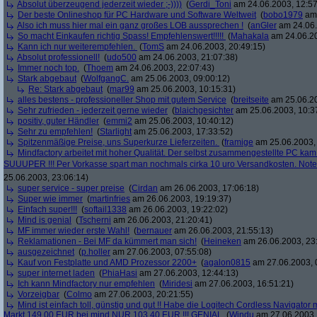
Absolut überzeugend jederzeit wieder ;-))))
(
Gerdi_Toni
am 24.06.2003, 12:57
Der beste Onlineshop für PC Hardware und Software Weltweit
(
bobo1979
am 
Also ich muss hier mal ein ganz großes LOB aussprechen !
(
anGler
am 24.06.
So macht Einkaufen richtig Spass! Empfehlenswert!!!!!
(
Mahakala
am 24.06.20
Kann ich nur weiterempfehlen.
(
TomS
am 24.06.2003, 20:49:15)
Absolut professionell!
(
udo500
am 24.06.2003, 21:07:38)
Immer noch top.
(
Thoem
am 24.06.2003, 22:07:43)
Stark abgebaut
(
WolfgangC.
am 25.06.2003, 09:00:12)
Re: Stark abgebaut
(
mar99
am 25.06.2003, 10:15:31)
alles bestens - professioneller Shop mit gutem Service
(
breitseite
am 25.06.20
Sehr zufrieden - jederzeit gerne wieder
(
blaichgesichter
am 25.06.2003, 10:3
positiv, guter Händler
(
emmi2
am 25.06.2003, 10:40:12)
Sehr zu empfehlen!
(
Starlight
am 25.06.2003, 17:33:52)
Spitzenmäßige Preise, uns Superkurze Lieferzeiten.
(
framige
am 25.06.2003, 
Mindfactory arbeitet mit hoher Qualität. Der selbst zusammengestellte PC ka
SUUUPER !!! Per Vorkasse spart man nochmals cirka 10 uro Versandkosten. Note
25.06.2003, 23:06:14)
super service - super preise
(
Cirdan
am 26.06.2003, 17:06:18)
Super wie immer
(
martinfries
am 26.06.2003, 19:19:37)
Einfach super!!!
(
softail1338
am 26.06.2003, 19:22:02)
Mind is genial
(
Tscherni
am 26.06.2003, 21:20:41)
MF immer wieder erste Wahl!
(
bernauer
am 26.06.2003, 21:55:13)
Reklamationen - Bei MF da kümmert man sich!
(
Heineken
am 26.06.2003, 23
ausgezeichnet
(
p.holler
am 27.06.2003, 07:55:08)
Kauf von Festplatte und AMD Prozessor 2200+
(
agalon0815
am 27.06.2003, 
super internet laden
(
PhiaHasi
am 27.06.2003, 12:44:13)
Ich kann Mindfactory nur empfehlen
(
Miridesi
am 27.06.2003, 16:51:21)
Vorzeigbar
(
Colmo
am 27.06.2003, 20:21:55)
Mind ist einfach toll, günstig und gut !! Habe die Logitech Cordless Navigato
Markt 149,00 EUR bei mind NUR 103,40 EUR !!! GENIAL
(
Windu
am 27.06.2003,