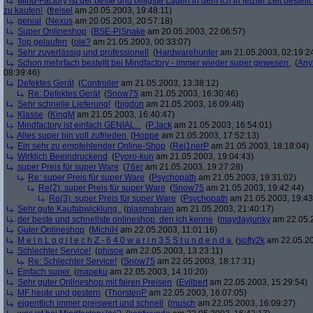
Mind-Factory ist der beste und billigste Laden in dem ich in letzter Zeit bestell
zu kaufen!
(
freisel
am 20.05.2003, 19:48:11)
genial
(
Nexus
am 20.05.2003, 20:57:18)
Super Onlineshop
(
BSE-P|Snake
am 20.05.2003, 22:06:57)
Top gelaufen
(
ole?
am 21.05.2003, 00:33:07)
Sehr zuverlässig und professionell
(
Hardwarehunter
am 21.05.2003, 02:19:2
Schon mehrfach bestellt bei Mindfactory - immer wieder super gewesen.
(
Any
08:39:46)
Defektes Gerät
(
Controller
am 21.05.2003, 13:38:12)
Re: Defektes Gerät
(
Snow75
am 21.05.2003, 16:30:46)
Sehr schnelle Lieferung!
(
bigdon
am 21.05.2003, 16:09:48)
Klasse
(
KingM
am 21.05.2003, 16:40:47)
Mindfactory ist einfach GENIAL...
(
P.Jack
am 21.05.2003, 16:54:01)
Alles super bin voll zufrieden
(
Hoppe
am 21.05.2003, 17:52:13)
Ein sehr zu empfehlender Online-Shop
(
Rei1nerP
am 21.05.2003, 18:18:04)
Wirklich Beeindruckend
(
Pyoro-kun
am 21.05.2003, 19:04:43)
super Preis für super Ware
(
76er
am 21.05.2003, 19:27:28)
Re: super Preis für super Ware
(
Psychopath
am 21.05.2003, 19:31:02)
Re(2): super Preis für super Ware
(
Snow75
am 21.05.2003, 19:42:44)
Re(3): super Preis für super Ware
(
Psychopath
am 21.05.2003, 19:43
Sehr gute Kaufabwicklung.
(
plasmabrain
am 21.05.2003, 21:40:17)
der beste und schnellste onlineshop, den ich kenne
(
maydayjunky
am 22.05.2
Guter Onlineshop
(
MichiH
am 22.05.2003, 11:01:16)
M e i n L o g i t e c h Z - 6 4 0 w a r i n 3 5 S t u n d e n d a
(
softy2k
am 22.05.20
Schlechter Service!
(
phisoe
am 22.05.2003, 13:23:11)
Re: Schlechter Service!
(
Snow75
am 22.05.2003, 18:17:31)
Einfach super
(
mapeku
am 22.05.2003, 14:10:20)
Sehr guter Onlineshop mit fairen Preisen
(
Evilbert
am 22.05.2003, 15:29:54)
MF heute und gestern
(
ThorstenP
am 22.05.2003, 16:07:05)
eigentlich immer preiswert und schnell
(
musch
am 22.05.2003, 16:09:27)