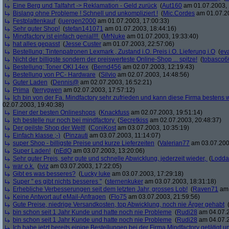
Eine Berg und Talfahrt -> Reklamation - Geld zurück
(
Aut160
am 01.07.2003, 
Bislang ohne Probleme ! Schnell und unkompliziert !
(
Mic.Cordes
am 01.07.20
Festplattenkauf
(
juergen2000
am 01.07.2003, 17:00:33)
Sehr guter Shop!
(
stefan141071
am 01.07.2003, 18:44:16)
Mindfactory ist einfach genial!!!
(
MrNuke
am 01.07.2003, 19:33:40)
hat alles gepasst
(
Jesse Custer
am 01.07.2003, 22:57:06)
Bestellung: Tintenpatronen Lexmark , Zustand i.O. Preis i.O. Lieferung i.O
(
ev
Nicht der billigste sondern der preiswerteste Online-Shop ... spitze!
(
tobasco6
Bestellung: Toner OKI 14ex
(
Bernd456
am 02.07.2003, 12:19:43)
Bestellung von PC- Hardware
(
Silvio
am 02.07.2003, 14:48:56)
Guter Laden
(
Dennis@
am 02.07.2003, 16:52:21)
Prima
(
terrygwen
am 02.07.2003, 17:57:12)
Ich bin von der Fa. Mindfactory sehr zufrieden und kann diese Firma bestens
02.07.2003, 19:40:38)
Einer der besten Onlineshops
(
Knackfuss
am 02.07.2003, 19:51:14)
Ich bestelle nur noch bei mindfactory
(
Secretkiss
am 02.07.2003, 20:48:37)
Der geilste Shop der Welt!
(
ConiKost
am 03.07.2003, 10:35:19)
Einfach klasse ;-)
(
Pinzauti
am 03.07.2003, 11:14:07)
super Shop - billigste Preise und kurze Lieferzeiten
(
Valerian77
am 03.07.200
Super Laden!
(
nEdO
am 03.07.2003, 13:20:06)
Sehr guter Preis, sehr gute und schnelle Abwicklung, jederzeit wieder,
(
Lodda
war o.k.
(
iviz
am 03.07.2003, 17:22:05)
Gibt es was besseres?
(
Lucky luke
am 03.07.2003, 17:29:18)
Super " es gibt nichts besseres "
(
sternenkuker
am 03.07.2003, 18:31:18)
Erhebliche Verbesserungen seit dem letzten Jahr, grosses Lob!
(
Raven71
am 
Keine Antwort auf eMail-Anfragen
(
Flo75
am 03.07.2003, 21:59:56)
Gute Preise, niedrige Versandkosten, top Abwicklung, noch nie Ärger gehabt
bin schon seit 1 Jahr Kunde und hatte noch nie Probleme
(
Rudi28
am 04.07.2
bin schon seit 1 Jahr Kunde und hatte noch nie Probleme
(
Rudi28
am 04.07.2
Ich habe jetzt bereits einige Bestellungen bei der Firma Mindfactory getätigt u