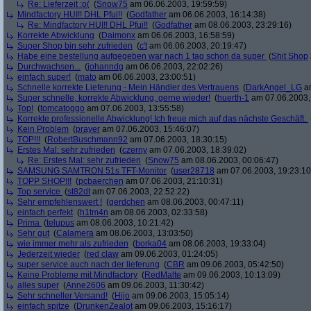
Re: Lieferzeit :o(
(
Snow75
am 06.06.2003, 19:59:59)
Mindfactory HUI!! DHL Pfui!!
(
Godfather
am 06.06.2003, 16:14:38)
Re: Mindfactory HUI!! DHL Pfui!!
(
Godfather
am 08.06.2003, 23:29:16)
Korrekte Abwicklung
(
Daimonx
am 06.06.2003, 16:58:59)
Super Shop bin sehr zufrieden
(
c't
am 06.06.2003, 20:19:47)
Habe eine bestellung aufgegeben war nach 1 tag schon da super
(
Shit Shop
Durchwachsen...
(
johanndg
am 06.06.2003, 22:02:26)
einfach super!
(
mato
am 06.06.2003, 23:00:51)
Schnelle korrekte Lieferung - Mein Händler des Vertrauens
(
DarkAngel_LG
am
Super schnelle, korrekte Abwicklung, gerne wieder!
(
huerth-1
am 07.06.2003,
Top!
(
tomcatoggo
am 07.06.2003, 13:55:58)
Korrekte professionelle Abwicklung! Ich freue mich auf das nächste Geschäft.
Kein Problem
(
prayer
am 07.06.2003, 15:46:07)
TOP!!!
(
RobertBuschmann92
am 07.06.2003, 18:30:15)
Erstes Mal: sehr zufrieden
(
czerny
am 07.06.2003, 18:39:02)
Re: Erstes Mal: sehr zufrieden
(
Snow75
am 08.06.2003, 00:06:47)
SAMSUNG SAMTRON 51s TFT-Monitor
(
user28718
am 07.06.2003, 19:23:10
TOPP SHOP!!!
(
pcbaerchen
am 07.06.2003, 21:10:31)
Top service
(
st82dt
am 07.06.2003, 22:52:22)
Sehr empfehlenswert !
(
gerdchen
am 08.06.2003, 00:47:11)
einfach perfekt
(
h1tm4n
am 08.06.2003, 02:33:58)
Prima
(
telupus
am 08.06.2003, 10:21:42)
Sehr gut
(
Calamera
am 08.06.2003, 13:03:50)
wie immer mehr als zufrieden
(
borka04
am 08.06.2003, 19:33:04)
Jederzeit wieder
(
red claw
am 09.06.2003, 01:24:05)
super service auch nach der lieferung
(
CBR
am 09.06.2003, 05:42:50)
Keine Probleme mit Mindfactory
(
RedMalte
am 09.06.2003, 10:13:09)
alles super
(
Anne2606
am 09.06.2003, 11:30:42)
Sehr schneller Versand!
(
Hijo
am 09.06.2003, 15:05:14)
einfach spitze
(
DrunkenZealot
am 09.06.2003, 15:16:17)