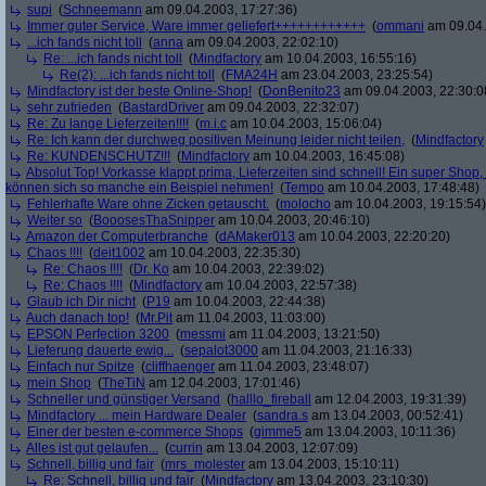
supi
(
Schneemann
am 09.04.2003, 17:27:36)
Immer guter Service, Ware immer geliefert++++++++++++
(
ommani
am 09.04.
...ich fands nicht toll
(
anna
am 09.04.2003, 22:02:10)
Re: ...ich fands nicht toll
(
Mindfactory
am 10.04.2003, 16:55:16)
Re(2): ...ich fands nicht toll
(
FMA24H
am 23.04.2003, 23:25:54)
Mindfactory ist der beste Online-Shop!
(
DonBenito23
am 09.04.2003, 22:30:0
sehr zufrieden
(
BastardDriver
am 09.04.2003, 22:32:07)
Re: Zu lange Lieferzeiten!!!!
(
m.i.c
am 10.04.2003, 15:06:04)
Re: Ich kann der durchweg positiven Meinung leider nicht teilen,
(
Mindfactory
Re: KUNDENSCHUTZ!!!
(
Mindfactory
am 10.04.2003, 16:45:08)
Absolut Top! Vorkasse klappt prima, Lieferzeiten sind schnell! Ein super Shop
können sich so manche ein Beispiel nehmen!
(
Tempo
am 10.04.2003, 17:48:48)
Fehlerhafte Ware ohne Zicken getauscht.
(
molocho
am 10.04.2003, 19:15:54)
Weiter so
(
BooosesThaSnipper
am 10.04.2003, 20:46:10)
Amazon der Computerbranche
(
dAMaker013
am 10.04.2003, 22:20:20)
Chaos !!!!
(
deit1002
am 10.04.2003, 22:35:30)
Re: Chaos !!!!
(
Dr. Ko
am 10.04.2003, 22:39:02)
Re: Chaos !!!!
(
Mindfactory
am 10.04.2003, 22:57:38)
Glaub ich Dir nicht
(
P19
am 10.04.2003, 22:44:38)
Auch danach top!
(
Mr.Pit
am 11.04.2003, 11:03:00)
EPSON Perfection 3200
(
messmi
am 11.04.2003, 13:21:50)
Lieferung dauerte ewig...
(
sepalot3000
am 11.04.2003, 21:16:33)
Einfach nur Spitze
(
cliffhaenger
am 11.04.2003, 23:48:07)
mein Shop
(
TheTiN
am 12.04.2003, 17:01:46)
Schneller und günstiger Versand
(
halllo_fireball
am 12.04.2003, 19:31:39)
Mindfactory ... mein Hardware Dealer
(
sandra.s
am 13.04.2003, 00:52:41)
Einer der besten e-commerce Shops
(
gimme5
am 13.04.2003, 10:11:36)
Alles ist gut gelaufen...
(
currin
am 13.04.2003, 12:07:09)
Schnell, billig und fair
(
mrs_molester
am 13.04.2003, 15:10:11)
Re: Schnell, billig und fair
(
Mindfactory
am 13.04.2003, 23:10:30)