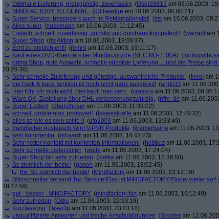
Optimale Lieferung, preisgünstig, zuverlässig
(
User28815
am 09.06.2003, 19
MINDFACTORY IST GENIAL.
(
d3theedge
am 10.06.2003, 00:00:21)
Super Service, besonders auch im Reklamationsfall
(
sts
am 10.06.2003, 08:2
Alles super
(
husemann
am 10.06.2003, 11:12:45)
Einfach, schnell, zuverlässig, günstig und durchaus kompetent !
(
warrant
am 1
Super Shop
(
dslAktion
am 10.06.2003, 19:09:37)
Echt zu empfehlen!!!
(
remro
am 10.06.2003, 19:11:17)
Kauf eines DVD-Brenners bei Mindfactory.de (NEC ND-1100A)
(
monopolbos
prima Shop, gute Auswahl, schnelle günstige Lieferung ... und die Preise sind 
20:29:38)
Sehr schnelle Zulieferung und günstige, auswahlreiche Produkte.
(
!neo!
am 10
die track & trace funktion ist noch nicht ganz ausgereift
(
andii33
am 11.06.2003
Hier fühl ich mich wohl, hier kauft man gern.
(
crassus
am 11.06.2003, 08:35:1
Ware OK, Zustellung über DHL verbesserungswürdig.
(
nfm_de
am 11.06.2003
Super Laden!
(
dbenzhuser
am 11.06.2003, 11:39:02)
schnell, problemlos, preiswert!
(
lavieestbelle
am 11.06.2003, 12:49:32)
alles so wie es sein sollte !!
(
ufo2003
am 11.06.2003, 13:33:49)
mehrfacher Austausch WinTV-PVR Produkte
(
kramerhaine
am 11.06.2003, 13
kein kommentar
(
mhaardt
am 11.06.2003, 14:43:23)
Sehr netter Kontakt mit konkreten Informationen!
(
hobbez
am 11.06.2003, 17:
Sehr schnelle Lieferzeiten
(
wulfe
am 11.06.2003, 17:24:04)
Super Shop bin sehr zufrieden
(
kletka
am 11.06.2003, 17:38:50)
So ziemlich der beste!
(
ganon
am 11.06.2003, 18:02:45)
Re: So ziemlich der beste!
(
Mindfactory
am 11.06.2003, 23:12:19)
Blitzschneller Versand,Top Service!!Das ist MINDFACTORY!!Super,weiter so!!:-
18:42:59)
gut - besser - MINDFACTORY
(
mindfactory-fan
am 11.06.2003, 19:12:49)
Sehr zufrieden
(
Odju
am 11.06.2003, 22:33:19)
Kurzfassung
(
laser3p
am 11.06.2003, 23:43:18)
unqualifizierte Antworten und freche Anschuldigungen
(
Scooter
am 12.06.2003