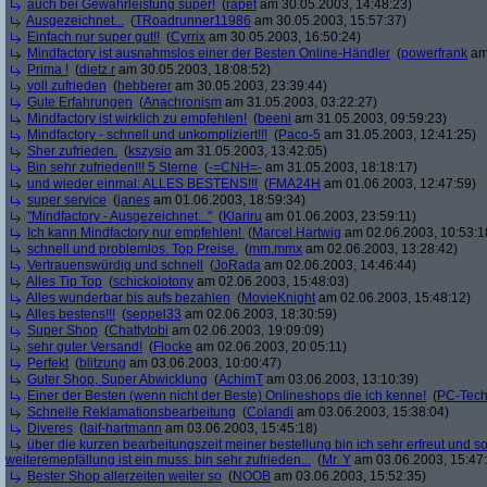
auch bei Gewährleistung super!
(
rapet
am 30.05.2003, 14:48:23)
Ausgezeichnet...
(
TRoadrunner11986
am 30.05.2003, 15:57:37)
Einfach nur super gut!!
(
Cyrrix
am 30.05.2003, 16:50:24)
Mindfactory ist ausnahmslos einer der Besten Online-Händler
(
powerfrank
am 
Prima !
(
dietz.r
am 30.05.2003, 18:08:52)
voll zufrieden
(
hebberer
am 30.05.2003, 23:39:44)
Gute Erfahrungen
(
Anachronism
am 31.05.2003, 03:22:27)
Mindfactory ist wirklich zu empfehlen!
(
beeni
am 31.05.2003, 09:59:23)
Mindfactory - schnell und unkompliziert!!!
(
Paco-5
am 31.05.2003, 12:41:25)
Sher zufrieden.
(
kszysio
am 31.05.2003, 13:42:05)
Bin sehr zufrieden!!! 5 Sterne
(
-=CNH=-
am 31.05.2003, 18:18:17)
und wieder einmal: ALLES BESTENS!!!
(
FMA24H
am 01.06.2003, 12:47:59)
super service
(
janes
am 01.06.2003, 18:59:34)
"Mindfactory - Ausgezeichnet..."
(
Klariru
am 01.06.2003, 23:59:11)
Ich kann Mindfactory nur empfehlen!
(
Marcel.Hartwig
am 02.06.2003, 10:53:1
schnell und problemlos. Top Preise.
(
mm.mmx
am 02.06.2003, 13:28:42)
Vertrauenswürdig und schnell
(
JoRada
am 02.06.2003, 14:46:44)
Alles Tip Top
(
schickolotony
am 02.06.2003, 15:48:03)
Alles wunderbar bis aufs bezahlen
(
MovieKnight
am 02.06.2003, 15:48:12)
Alles bestens!!!
(
seppel33
am 02.06.2003, 18:30:59)
Super Shop
(
Chattytobi
am 02.06.2003, 19:09:09)
sehr guter Versand!
(
Flocke
am 02.06.2003, 20:05:11)
Perfekt
(
blitzung
am 03.06.2003, 10:00:47)
Guter Shop, Super Abwicklung
(
AchimT
am 03.06.2003, 13:10:39)
Einer der Besten (wenn nicht der Beste) Onlineshops die ich kenne!
(
PC-Tech
Schnelle Reklamationsbearbeitung
(
Colandi
am 03.06.2003, 15:38:04)
Diveres
(
laif-hartmann
am 03.06.2003, 15:45:18)
über die kurzen bearbeitungszeit meiner bestellung bin ich sehr erfreut und somi
weiteremepfällung ist ein muss. bin sehr zufrieden...
(
Mr. Y
am 03.06.2003, 15:47
Bester Shop allerzeiten weiter so
(
NOOB
am 03.06.2003, 15:52:35)