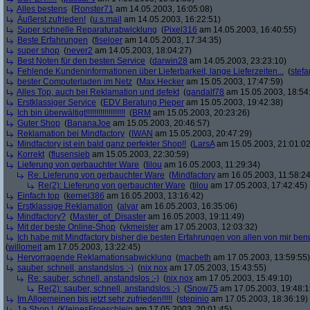
Alles bestens
(
Ronster71
am 14.05.2003, 16:05:08)
Äußerst zufrieden!
(
u.s.mail
am 14.05.2003, 16:22:51)
Super schnelle Reparaturabwicklung
(
Pixel316
am 14.05.2003, 16:40:55)
Beste Erfahrungen
(
fiseloer
am 14.05.2003, 17:34:35)
super shop
(
never2
am 14.05.2003, 18:04:27)
Best Noten für den besten Service
(
darwin28
am 14.05.2003, 23:23:10)
Fehlende Kundeninformationen über Lieferbarkeit, lange Lieferzeiten...
(
stef
bester Computerladen im Netz
(
Max.Hecker
am 15.05.2003, 17:47:59)
Alles Top, auch bei Reklamation und defekt
(
gandalf78
am 15.05.2003, 18:54
Erstklassiger Service
(
EDV Beratung Pieper
am 15.05.2003, 19:42:38)
Ich bin überwältigt!!!!!!!!!!!!!!!!!!!
(
BRM
am 15.05.2003, 20:23:26)
Guter Shop
(
BananaJoe
am 15.05.2003, 20:46:57)
Reklamation bei Mindfactory
(
IWAN
am 15.05.2003, 20:47:29)
Mindfactory ist ein bald ganz perfekter Shop!!
(
LarsA
am 15.05.2003, 21:01:02
Korrekt
(
flusensieb
am 15.05.2003, 22:30:59)
Lieferung von gerbauchter Ware
(
tilou
am 16.05.2003, 11:29:34)
Re: Lieferung von gerbauchter Ware
(
Mindfactory
am 16.05.2003, 11:58:24
Re(2): Lieferung von gerbauchter Ware
(
tilou
am 17.05.2003, 17:42:45)
Einfach top
(
kernel386
am 16.05.2003, 13:16:42)
Erstklassige Reklamation
(
alvar
am 16.05.2003, 16:35:06)
Mindfactory?
(
Master_of_Disaster
am 16.05.2003, 19:11:49)
Mit der beste Online-Shop
(
vkmeister
am 17.05.2003, 12:03:32)
Ich habe mit Mindfactory bisher die besten Erfahrungen von allen von mir be
(
willomeit
am 17.05.2003, 13:22:45)
Hervorragende Reklamationsabwicklung
(
macbeth
am 17.05.2003, 13:59:55)
sauber, schnell, anstandslos :-)
(
nix nox
am 17.05.2003, 15:43:55)
Re: sauber, schnell, anstandslos :-)
(
nix nox
am 17.05.2003, 15:49:10)
Re(2): sauber, schnell, anstandslos :-)
(
Snow75
am 17.05.2003, 19:48:1
Im Allgemeinen bis jetzt sehr zufrieden!!!!!
(
stepinio
am 17.05.2003, 18:36:19)
1a Shop !
(
KleinesFroeschlein
am 17.05.2003, 20:01:45)