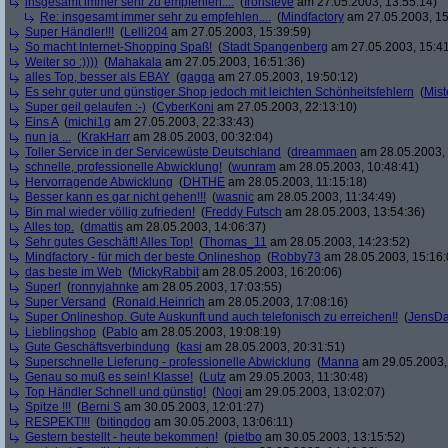
insgesamt immer sehr zu empfehlen....
(
Ironsteve
am 27.05.2003, 13:55:14)
Re: insgesamt immer sehr zu empfehlen....
(
Mindfactory
am 27.05.2003, 15
Super Händler!!!
(
Lelli204
am 27.05.2003, 15:39:59)
So macht Internet-Shopping Spaß!
(
Stadt Spangenberg
am 27.05.2003, 15:41
Weiter so :))))
(
Mahakala
am 27.05.2003, 16:51:36)
alles Top, besser als EBAY
(
gagga
am 27.05.2003, 19:50:12)
Es sehr guter und günstiger Shop jedoch mit leichten Schönheitsfehlern
(
Mist
Super geil gelaufen :-)
(
CyberKoni
am 27.05.2003, 22:13:10)
Eins A
(
michi1g
am 27.05.2003, 22:33:43)
nun ja ...
(
KrakHarr
am 28.05.2003, 00:32:04)
Toller Service in der Servicewüste Deutschland
(
dreammaen
am 28.05.2003, 
schnelle, professionelle Abwicklung!
(
wunram
am 28.05.2003, 10:48:41)
Hervorragende Abwicklung
(
DHTHE
am 28.05.2003, 11:15:18)
Besser kann es gar nicht gehen!!!
(
wasnic
am 28.05.2003, 11:34:49)
Bin mal wieder völlig zufrieden!
(
Freddy Futsch
am 28.05.2003, 13:54:36)
Alles top.
(
dmattis
am 28.05.2003, 14:06:37)
Sehr gutes Geschäft! Alles Top!
(
Thomas_11
am 28.05.2003, 14:23:52)
Mindfactory - für mich der beste Onlineshop
(
Robby73
am 28.05.2003, 15:16:
das beste im Web
(
MickyRabbit
am 28.05.2003, 16:20:06)
Super!
(
ronnyjahnke
am 28.05.2003, 17:03:55)
Super Versand
(
Ronald.Heinrich
am 28.05.2003, 17:08:16)
Super Onlineshop. Gute Auskunft und auch telefonisch zu erreichen!!
(
JensD
Lieblingshop
(
Pablo
am 28.05.2003, 19:08:19)
Gute Geschäftsverbindung
(
kasi
am 28.05.2003, 20:31:51)
Superschnelle Lieferung - professionelle Abwicklung
(
Manna
am 29.05.2003,
Genau so muß es sein! Klasse!
(
Lutz
am 29.05.2003, 11:30:48)
Top Händler Schnell und günstig!
(
Nogi
am 29.05.2003, 13:02:07)
Spitze !!!
(
Berni S
am 30.05.2003, 12:01:27)
RESPEKT!!!
(
bitingdog
am 30.05.2003, 13:06:11)
Gestern bestellt - heute bekommen!
(
pietbo
am 30.05.2003, 13:15:52)