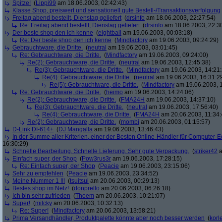
Spitze!
(
Lippi99
am 18.06.2003, 02:42:43)
Klasse Shop, preiswert und sensationell gute Bestell-/Transaktionsverfolgung
Freitag abend bestellt, Dienstag geliefert
(
drsinfo
am 18.06.2003, 22:27:54)
Re: Freitag abend bestellt, Dienstag geliefert
(
drsinfo
am 18.06.2003, 22:3
Der beste shop den ich kenne
(
eightball
am 19.06.2003, 00:03:18)
Re: Der beste shop den ich kenne
(
Mindfactory
am 19.06.2003, 09:24:29)
Gebrauchtware, die Dritte.
(
neutral
am 19.06.2003, 03:01:45)
Re: Gebrauchtware, die Dritte.
(
Mindfactory
am 19.06.2003, 09:24:00)
Re(2): Gebrauchtware, die Dritte.
(
neutral
am 19.06.2003, 12:45:38)
Re(3): Gebrauchtware, die Dritte.
(
Mindfactory
am 19.06.2003, 14:21:
Re(4): Gebrauchtware, die Dritte.
(
neutral
am 19.06.2003, 16:31:2
Re(5): Gebrauchtware, die Dritte.
(
Mindfactory
am 19.06.2003, 1
Re: Gebrauchtware, die Dritte.
(
heimo
am 19.06.2003, 14:24:06)
Re(2): Gebrauchtware, die Dritte.
(
FMA24H
am 19.06.2003, 14:37:10)
Re(3): Gebrauchtware, die Dritte.
(
neutral
am 19.06.2003, 17:56:40)
Re(4): Gebrauchtware, die Dritte.
(
FMA24H
am 20.06.2003, 11:34:
Re(2): Gebrauchtware, die Dritte.
(
mombi
am 20.06.2003, 01:15:57)
D-Link DI-614+
(
DJ Mangalla
am 19.06.2003, 13:46:43)
In der Summe aller Kriterien, einer der Besten Online-Händler für Computer-
16:30:29)
Schnelle Bearbeitung. Schnelle Lieferung. Sehr gute Verpackung.
(
striker42
a
Einfach super, der Shop
(
Pow3rus3r
am 19.06.2003, 17:28:15)
Re: Einfach super, der Shop
(
Peacie
am 19.06.2003, 23:15:06)
Sehr zu empfehlen
(
Peacie
am 19.06.2003, 23:34:52)
Meine Nummer 1 !!!
(
tsuitsui
am 20.06.2003, 00:29:13)
Bestes shop im Netz!
(
donprello
am 20.06.2003, 06:26:18)
Ich bin sehr zufrieden
(
Thoem
am 20.06.2003, 10:21:07)
Super!
(
milcky
am 20.06.2003, 10:32:13)
Re: Super!
(
Mindfactory
am 20.06.2003, 13:58:21)
Prima Versandhändler, Produktpalette könnte aber noch besser werden
(
korl