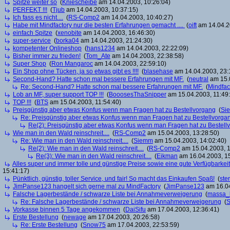
Spitze weiter so
(
Kniescheibe
am 14.04.2003, 10:26:04)
PERFEKT !!!
(
Tjub
am 14.04.2003, 10:37:15)
Ich fass es nicht....
(
RS-Comp2
am 14.04.2003, 10:40:27)
Habe mit Mindfactory nur die besten Erfahrungen gemacht ....
(
oift
am 14.04.2
einfach Spitze
(
xenobite
am 14.04.2003, 16:46:30)
super-service
(
borka04
am 14.04.2003, 21:24:30)
kompetenter Onlineshop
(
hans1234
am 14.04.2003, 22:22:09)
Bisher immer zu frieden!
(
Tom_Ate
am 14.04.2003, 22:38:58)
Super Shop
(
Ron Mangaroc
am 14.04.2003, 22:59:10)
Ein Shop ohne Tücken, ja so etwas gibt es !!!!
(
blasehase
am 14.04.2003, 23:
Second-Hand? Hatte schon mal bessere Erfahrungen mit MF.
(
neutral
am 15.0
Re: Second-Hand? Hatte schon mal bessere Erfahrungen mit MF.
(
Mindfac
Lob an MF, super support TOP !!!
(
BooosesThaSnipper
am 15.04.2003, 11:49
TOP !!!
(
BTS
am 15.04.2003, 11:54:40)
Preisgünstig aber etwas Konfus wenn man Fragen hat zu Bestellvorgang
(
Si
Re: Preisgünstig aber etwas Konfus wenn man Fragen hat zu Bestellvorga
Re(2): Preisgünstig aber etwas Konfus wenn man Fragen hat zu Bestell
Wie man in den Wald reinschreit....
(
RS-Comp2
am 15.04.2003, 13:28:50)
Re: Wie man in den Wald reinschreit....
(
Siemm
am 15.04.2003, 14:02:40)
Re(2): Wie man in den Wald reinschreit....
(
RS-Comp2
am 15.04.2003, 1
Re(3): Wie man in den Wald reinschreit....
(
Eikman
am 16.04.2003, 15
Alles super und immer tolle und günstige Preise sowie eine gute Verfügbarkeit u
15:41:17)
Pünktlich, günstig, toller Service, und fair! So macht das Einkaufen Spaß!
(
ste
JimPanse123 hangelt sich gerne mal zu MindFactory
(
JimPanse123
am 16.04
Falsche Lagerbestände / schwarze Liste bei Annahmeverweigerung
(
massa_
Re: Falsche Lagerbestände / schwarze Liste bei Annahmeverweigerung
(
Vorkasse binnen 5 Tage angekommen
(
DaiSifu
am 17.04.2003, 12:36:41)
Erste Bestellung
(
newage
am 17.04.2003, 20:26:58)
Re: Erste Bestellung
(
Snow75
am 17.04.2003, 22:53:59)