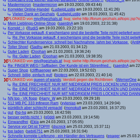
insgesamt trotz kleiner Mängel attraktiver Online-Shop !!!
(
geforce_fx
am 18.03
Mastermicron
(
mastermicron
am 19.03.2003, 09:43:44)
Korrekter Online-Handel
(
LudwigLustig
am 19.03.2003, 11:41:26)
Vielen Dank an Geizhals
(
LudwigLustig
am 19.03.2003, 11:45:42)
PLONKED von
mjy@geizhals.at
: bug; siehe http://forum.geizhals.at/topic.js
Mein Lieblings-Online-Shop
(
saerdnA
am 19.03.2003, 22:31:38)
Korrekt :-)
(
RudiS
am 19.03.2003, 23:22:10)
Per Vorkasse gekauft, 4 wochenlang sind die bestellte Teile nicht geliefert wo
Re: Per Vorkasse gekauft, 4 wochenlang sind die bestellte Teile nicht gelief
Schlechter Kundenservice, schnell bei Nachnahme, lahm bei Vorkasse.
(
Anti
Toller Shop!
(
Sadhu
am 21.03.2003, 01:34:12)
Guter Laden
(
Doohan
am 21.03.2003, 19:36:24)
Re: Guter Laden
(
Doohan
am 21.03.2003, 19:38:35)
PLONKED von
mjy@geizhals.at
: bug; siehe http://forum.geizhals.at/topic.js
Re: FINGER WEG ! Saftladen: Der Kunde ist ein Störenfried...
(
saerdnA
am 22.
Super Shop
(
cliffhaenger
am 22.03.2003, 19:52:02)
Schnell, billig, einfach gut!
(
biotecs
am 22.03.2003, 21:40:14)
PLONKED von
queen of wands
: Verstoß gegen die Richtlinien
(
WernerOne
a
Re: EINE FRECHHEIT. NUR MIT NIEDRIGEM PREIS LOCKEN UND DAN
Re: EINE FRECHHEIT. NUR MIT NIEDRIGEM PREIS LOCKEN UND DAN
Re: EINE FRECHHEIT. NUR MIT NIEDRIGEM PREIS LOCKEN UND DAN
NN top - VK flopp
(
Harry_W
am 23.03.2003, 09:29:18)
512 MB PC 333 Infineon Ram
(
xylenias
am 23.03.2003, 14:29:04)
pünktlich aber schlecht verpackt
(
monokult
am 23.03.2003, 16:37:25)
gut
(
hq-hq
am 23.03.2003, 16:42:59)
besser gehts nicht :)
(
g0ddi
am 23.03.2003, 19:14:58)
Einwandfrei
(
Ekla
am 24.03.2003, 17:05:05)
Service vor Ort ist TOP!!!!
(
dscnick
am 25.03.2003, 15:37:11)
top laden
(
sebi6751
am 25.03.2003, 16:31:04)
Schnelle korrekte Lieferung - ein Händler des Vertrauens
(
epager
am 25.03.2