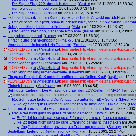
Re: Super Shop??? aber nicht der hier
(
Graf_d
am 18.11.2008, 18:58:04)
gerne wieder...
(
mycel-x
am 19.01.2009, 07:37:51)
Re: Super Shop
(
Geizbock
am 23.07.2012, 16:00:53)
2x bestellt bis jetzt, prima Kundenservice, schnelle Abwicklung
(
JoFl
am 17.03
Re: 2x bestellt bis jetzt, prima Kundenservice, schnelle Abwicklung
(
Morph
Sehr guter Shop, bisher nie Probleme
(
Akki
am 17.03.2003, 16:13:52)
Re: Sehr guter Shop, bisher nie Probleme
(
freisel
am 20.05.2003, 20:02:11
nie probleme gehabt
(
x-crow
am 17.03.2003, 16:56:32)
einfach gutes online-shopping!
(
maik76
am 17.03.2003, 18:47:05)
Ware defekt - Umtausch kein Problem!
(
Samba
am 17.03.2003, 18:52:40)
PLONKED von
mjy@geizhals.at
: bug; siehe http://forum.geizhals.at/topic.js
Gerne wieder...!
(
seydi
am 17.03.2003, 20:12:12)
PLONKED von
mjy@geizhals.at
: bug; siehe http://forum.geizhals.at/topic.js
Immer wieder gerne!
(
beachboy
am 17.03.2003, 22:26:32)
PLONKED von
mjy@geizhals.at
: bug; siehe http://forum.geizhals.at/topic.js
Guter Shop mit langsamer Webseite
(
Haemmi
am 18.03.2003, 00:20:29)
Ein gutes Beispiel für Kundenfreundlichkeit via Online-Kauf!
(
ray81
am 18.03.
PLONKED von
mjy@geizhals.at
: bug; siehe http://forum.geizhals.at/topic.js
Einfach klasse!!!
(
MaxPower
am 18.03.2003, 18:44:54)
Sehr guter Lieferant! Der Amazon.de unter den EDV-Sellern
(
FMA24H
am 18.0
Vom Autor zurückgezogen oder Autor hat seine Registrierung nicht bestätig
Re: Sehr guter Lieferant! Der Amazon.de unter den EDV-Sellern
(
MorphMi
Re(2): Sehr guter Lieferant! Der Amazon.de unter den EDV-Sellern
(
FM
leider nicht ganz so gute Erfahrung gemacht
(
the.commander
am 18.03.2003,
Re: leider nicht ganz so gute Erfahrung gemacht
(
Snow75
am 19.03.2003, 
Re(2): leider nicht ganz so gute Erfahrung gemacht
(
the.commander
am 
Re(2): leider nicht ganz so gute Erfahrung gemacht
(
Misthaken
am 06.06
Re(3): leider nicht ganz so gute Erfahrung gemacht
(
Schugy
am 10.06
Bestellung, Lieferung, Reklamation ok
(
konx
am 18.03.2003, 23:27:40)