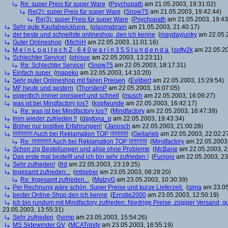
Re: super Preis für super Ware
(
Psychopath
am 21.05.2003, 19:31:02)
Re(2): super Preis für super Ware
(
Snow75
am 21.05.2003, 19:42:44)
Re(3): super Preis für super Ware
(
Psychopath
am 21.05.2003, 19:43
Sehr gute Kaufabwicklung.
(
plasmabrain
am 21.05.2003, 21:40:17)
der beste und schnellste onlineshop, den ich kenne
(
maydayjunky
am 22.05.2
Guter Onlineshop
(
MichiH
am 22.05.2003, 11:01:16)
M e i n L o g i t e c h Z - 6 4 0 w a r i n 3 5 S t u n d e n d a
(
softy2k
am 22.05.20
Schlechter Service!
(
phisoe
am 22.05.2003, 13:23:11)
Re: Schlechter Service!
(
Snow75
am 22.05.2003, 18:17:31)
Einfach super
(
mapeku
am 22.05.2003, 14:10:20)
Sehr guter Onlineshop mit fairen Preisen
(
Evilbert
am 22.05.2003, 15:29:54)
MF heute und gestern
(
ThorstenP
am 22.05.2003, 16:07:05)
eigentlich immer preiswert und schnell
(
musch
am 22.05.2003, 16:09:27)
was ist bei Mindfactory los?
(
kopfwunde
am 22.05.2003, 16:42:17)
Re: was ist bei Mindfactory los?
(
Mindfactory
am 22.05.2003, 16:47:39)
Imm wieder zufrieden !!
(
daytona_q
am 22.05.2003, 19:43:34)
Bisher nur positive Erfahrungen!
(
Janosch
am 22.05.2003, 21:00:28)
!!!!!!!!!!!!! Auch bei Reklamation TOP !!!!!!!!!!!!
(
Gellarieb
am 22.05.2003, 22:02:2
Re: !!!!!!!!!!!!! Auch bei Reklamation TOP !!!!!!!!!!!!
(
Mindfactory
am 22.05.2003,
Schon zig Bestellungen und allse ohne Probleme
(
McBane
am 22.05.2003, 2
Das erste mal bestellt und ich bin sehr zufrieden !
(
Funjojo
am 22.05.2003, 23
Sehr zufrieden!
(
frd
am 22.05.2003, 23:19:25)
Ingesamt zufrieden...
(
mbieber
am 23.05.2003, 08:28:20)
Re: Ingesamt zufrieden...
(
MatzyG
am 23.05.2003, 10:30:39)
Per Rechnung wäre schön. Super Preise und kurze Lieferzeit.
(
sima
am 23.05
bester Online-Shop den ich kenne
(
Ernstie2000
am 23.05.2003, 12:50:19)
Ich bin rundum mit Mindfactory zufrieden. Niedrige Preise, zügiger Versand, 
23.05.2003, 13:55:31)
Sehr zufrieden
(
hemp
am 23.05.2003, 15:54:26)
MS Sidewinder GV
(
MCATrinity
am 23.05.2003, 16:55:19)