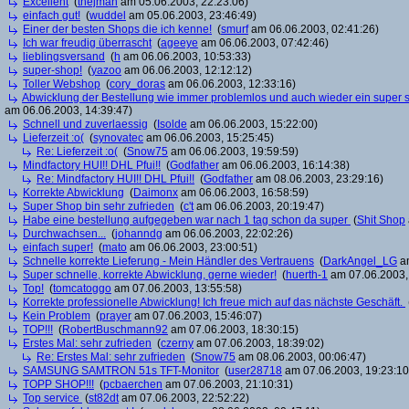
Excellent
(
thejman
am 05.06.2003, 22:23:06)
einfach gut!
(
wuddel
am 05.06.2003, 23:46:49)
Einer der besten Shops die ich kenne!
(
smurf
am 06.06.2003, 02:41:26)
Ich war freudig überrascht
(
ageeye
am 06.06.2003, 07:42:46)
lieblingsversand
(
h
am 06.06.2003, 10:53:33)
super-shop!
(
yazoo
am 06.06.2003, 12:12:12)
Toller Webshop
(
cory_doras
am 06.06.2003, 12:33:16)
Abwicklung der Bestellung wie immer problemlos und auch wieder ein super schn
am 06.06.2003, 14:39:47)
Schnell und zuverlaessig
(
Isolde
am 06.06.2003, 15:22:00)
Lieferzeit :o(
(
synovatec
am 06.06.2003, 15:25:45)
Re: Lieferzeit :o(
(
Snow75
am 06.06.2003, 19:59:59)
Mindfactory HUI!! DHL Pfui!!
(
Godfather
am 06.06.2003, 16:14:38)
Re: Mindfactory HUI!! DHL Pfui!!
(
Godfather
am 08.06.2003, 23:29:16)
Korrekte Abwicklung
(
Daimonx
am 06.06.2003, 16:58:59)
Super Shop bin sehr zufrieden
(
c't
am 06.06.2003, 20:19:47)
Habe eine bestellung aufgegeben war nach 1 tag schon da super
(
Shit Shop
Durchwachsen...
(
johanndg
am 06.06.2003, 22:02:26)
einfach super!
(
mato
am 06.06.2003, 23:00:51)
Schnelle korrekte Lieferung - Mein Händler des Vertrauens
(
DarkAngel_LG
am
Super schnelle, korrekte Abwicklung, gerne wieder!
(
huerth-1
am 07.06.2003,
Top!
(
tomcatoggo
am 07.06.2003, 13:55:58)
Korrekte professionelle Abwicklung! Ich freue mich auf das nächste Geschäft.
Kein Problem
(
prayer
am 07.06.2003, 15:46:07)
TOP!!!
(
RobertBuschmann92
am 07.06.2003, 18:30:15)
Erstes Mal: sehr zufrieden
(
czerny
am 07.06.2003, 18:39:02)
Re: Erstes Mal: sehr zufrieden
(
Snow75
am 08.06.2003, 00:06:47)
SAMSUNG SAMTRON 51s TFT-Monitor
(
user28718
am 07.06.2003, 19:23:10
TOPP SHOP!!!
(
pcbaerchen
am 07.06.2003, 21:10:31)
Top service
(
st82dt
am 07.06.2003, 22:52:22)