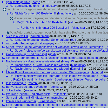
gemischte gefühle
(
harpo
am 05.05.2003, 11:23:41)
Re: gemischte gefühle
(
Mindfactory
am 05.05.2003, 13:07:28)
Vom Autor zurückgezogen oder Autor hat seine Registrierung nicht bestätigt
(
Re: Nichts für unter 100 Besteller !!!
(
Mindfactory
am 05.05.2003, 12:59:50)
Vom Autor zurückgezogen oder Autor hat seine Registrierung nicht bestä
Re(3): Nichts für unter 100 Besteller !!!
(
eek
am 06.05.2003, 14:16:56
Re(4): Nichts für unter 100 Besteller !!!
(
vkmeister
am 17.05.2003, 
Vom Autor zurückgezogen oder Autor hat seine Registrierung nicht bestätig
Alles in allem OK
(
paulbreitmaul
am 05.05.2003, 14:45:02)
Re: fehlerhafter und langsamer Seitenaufbau
(
eek
am 06.05.2003, 14:20:0
nicht sehr überzeugend
(
strangeguy
am 05.05.2003, 17:02:57)
Super Preise, keine Versandkosten bei Vorkasse, etwas lange Lieferzeiten
(
R
Re: Super Preise, keine Versandkosten bei Vorkasse, etwas lange Lieferze
klasse shop - gut und guenstig!
(
goldy
am 06.05.2003, 02:06:35)
schneller aber fehlerhafter Austausch eines defekten Gerätes
(
carsten
am 06.0
Nachnahme ja - Vorauskasse nie wieder!
(
Harry_W
am 06.05.2003, 21:28:50
Re: Nachnahme ja - Vorauskasse nie wieder!
(
Mindfactory
am 08.05.2003, 
Re: Nachnahme ja - Vorauskasse nie wieder!
(
Daniel_S
am 12.05.2003, 20
Ích weiß nicht warum ich überhaupt noch in den Webshop gehe
(
Typograf
am 
Re: Ích weiß nicht warum ich überhaupt noch in den Webshop gehe
(
Snow
Re(2): Ích weiß nicht warum ich überhaupt noch in den Webshop gehe
(
Insgesamt "gut"
(
mombi
am 07.05.2003, 00:09:01)
Bei Vorkasse zu lange Wartezeit
(
ugmspezi
am 08.05.2003, 14:35:03)
Toller Laden
(
siralec
am 08.05.2003, 22:47:27)
Preiswert, schnell und zuverlässig!
(
rallesester
am 09.05.2003, 13:31:20)
Sehr zufrieden mit Mindfactory
(
clausmeiner
am 10.05.2003, 09:30:11)
Immer alles wunderbar
(
Superstudent
am 10.05.2003, 21:44:33)
Eine durchaus zuverlässige Firma, aber bei Vorkassenbestellungen Verbesse