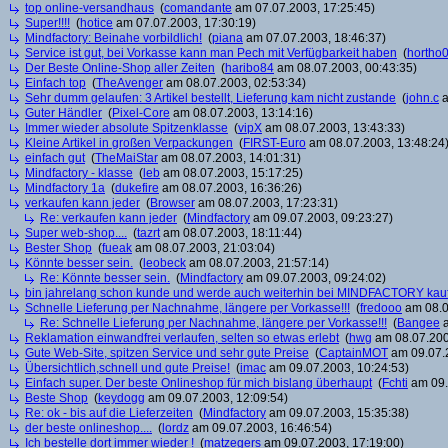
top online-versandhaus
(
comandante
am 07.07.2003, 17:25:45)
Super!!!!
(
hotice
am 07.07.2003, 17:30:19)
Mindfactory: Beinahe vorbildlich!
(
piana
am 07.07.2003, 18:46:37)
Service ist gut, bei Vorkasse kann man Pech mit Verfügbarkeit haben
(
hortho
Der Beste Online-Shop aller Zeiten
(
haribo84
am 08.07.2003, 00:43:35)
Einfach top
(
TheAvenger
am 08.07.2003, 02:53:34)
Sehr dumm gelaufen: 3 Artikel bestellt, Lieferung kam nicht zustande
(
john.c
a
Guter Händler
(
Pixel-Core
am 08.07.2003, 13:14:16)
Immer wieder absolute Spitzenklasse
(
vipX
am 08.07.2003, 13:43:33)
Kleine Artikel in großen Verpackungen
(
FIRST-Euro
am 08.07.2003, 13:48:24
einfach gut
(
TheMaiStar
am 08.07.2003, 14:01:31)
Mindfactory - klasse
(
leb
am 08.07.2003, 15:17:25)
Mindfactory 1a
(
dukefire
am 08.07.2003, 16:36:26)
verkaufen kann jeder
(
Browser
am 08.07.2003, 17:23:31)
Re: verkaufen kann jeder
(
Mindfactory
am 09.07.2003, 09:23:27)
Super web-shop....
(
tazrt
am 08.07.2003, 18:11:44)
Bester Shop
(
fueak
am 08.07.2003, 21:03:04)
Könnte besser sein.
(
leobeck
am 08.07.2003, 21:57:14)
Re: Könnte besser sein.
(
Mindfactory
am 09.07.2003, 09:24:02)
bin jahrelang schon kunde und werde auch weiterhin bei MINDFACTORY kau
Schnelle Lieferung per Nachnahme, längere per Vorkasse!!!
(
fredooo
am 08.0
Re: Schnelle Lieferung per Nachnahme, längere per Vorkasse!!!
(
Bangee
a
Reklamation einwandfrei verlaufen, selten so etwas erlebt
(
hwg
am 08.07.200
Gute Web-Site, spitzen Service und sehr gute Preise
(
CaptainMOT
am 09.07.2
Übersichtlich,schnell und gute Preise!
(
imac
am 09.07.2003, 10:24:53)
Einfach super. Der beste Onlineshop für mich bislang überhaupt
(
Fchti
am 09.
Beste Shop
(
keydogg
am 09.07.2003, 12:09:54)
Re: ok - bis auf die Lieferzeiten
(
Mindfactory
am 09.07.2003, 15:35:38)
der beste onlineshop....
(
lordz
am 09.07.2003, 16:46:54)
Ich bestelle dort immer wieder !
(
matzegers
am 09.07.2003, 17:19:00)