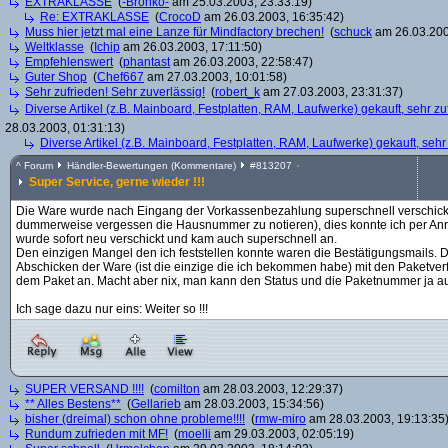
EXTRAKLASSE
(
-Bronko-
am 25.03.2003, 23:33:19)
Re: EXTRAKLASSE
(
CrocoD
am 26.03.2003, 16:35:42)
Muss hier jetzt mal eine Lanze für Mindfactory brechen!
(
schuck
am 26.03.200
Weltklasse
(
Ichip
am 26.03.2003, 17:11:50)
Empfehlenswert
(
phantast
am 26.03.2003, 22:58:47)
Guter Shop
(
Chef667
am 27.03.2003, 10:01:58)
Sehr zufrieden! Sehr zuverlässig!
(
robert_k
am 27.03.2003, 23:31:37)
Diverse Artikel (z.B. Mainboard, Festplatten, RAM, Laufwerke) gekauft, sehr zuf
28.03.2003, 01:31:13)
Diverse Artikel (z.B. Mainboard, Festplatten, RAM, Laufwerke) gekauft, sehr
^
Forum
Händler-Bewertungen (Kommentare)
#
813207
Super Service, gerne wieder !!!
Die Ware wurde nach Eingang der Vorkassenbezahlung superschnell verschickt.
dummerweise vergessen die Hausnummer zu notieren), dies konnte ich per Anru
wurde sofort neu verschickt und kam auch superschnell an.
Den einzigen Mangel den ich feststellen konnte waren die Bestätigungsmails. D
Abschicken der Ware (ist die einzige die ich bekommen habe) mit den Paketv
dem Paket an. Macht aber nix, man kann den Status und die Paketnummer ja au
Ich sage dazu nur eins: Weiter so !!!
SUPER VERSAND !!!!
(
comilton
am 28.03.2003, 12:29:37)
** Alles Bestens**
(
Gellarieb
am 28.03.2003, 15:34:56)
bisher (dreimal) schon ohne probleme!!!!
(
rmw-miro
am 28.03.2003, 19:13:35
Rundum zufrieden mit MF!
(
moelli
am 29.03.2003, 02:05:19)