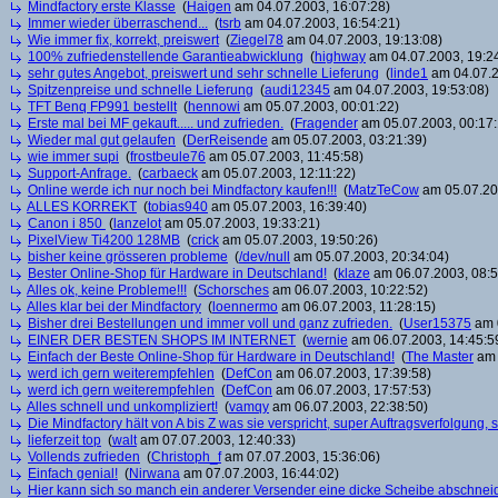
Mindfactory erste Klasse
(
Haigen
am 04.07.2003, 16:07:28)
Immer wieder überraschend...
(
tsrb
am 04.07.2003, 16:54:21)
Wie immer fix, korrekt, preiswert
(
Ziegel78
am 04.07.2003, 19:13:08)
100% zufriedenstellende Garantieabwicklung
(
highway
am 04.07.2003, 19:2
sehr gutes Angebot, preiswert und sehr schnelle Lieferung
(
linde1
am 04.07.2
Spitzenpreise und schnelle Lieferung
(
audi12345
am 04.07.2003, 19:53:08)
TFT Benq FP991 bestellt
(
hennowi
am 05.07.2003, 00:01:22)
Erste mal bei MF gekauft..... und zufrieden.
(
Fragender
am 05.07.2003, 00:17:
Wieder mal gut gelaufen
(
DerReisende
am 05.07.2003, 03:21:39)
wie immer supi
(
frostbeule76
am 05.07.2003, 11:45:58)
Support-Anfrage.
(
carbaeck
am 05.07.2003, 12:11:22)
Online werde ich nur noch bei Mindfactory kaufen!!!
(
MatzTeCow
am 05.07.20
ALLES KORREKT
(
tobias940
am 05.07.2003, 16:39:40)
Canon i 850
(
lanzelot
am 05.07.2003, 19:33:21)
PixelView Ti4200 128MB
(
crick
am 05.07.2003, 19:50:26)
bisher keine grösseren probleme
(
/dev/null
am 05.07.2003, 20:34:04)
Bester Online-Shop für Hardware in Deutschland!
(
klaze
am 06.07.2003, 08:5
Alles ok, keine Probleme!!!
(
Schorsches
am 06.07.2003, 10:22:52)
Alles klar bei der Mindfactory
(
loennermo
am 06.07.2003, 11:28:15)
Bisher drei Bestellungen und immer voll und ganz zufrieden.
(
User15375
am 0
EINER DER BESTEN SHOPS IM INTERNET
(
wernie
am 06.07.2003, 14:45:5
Einfach der Beste Online-Shop für Hardware in Deutschland!
(
The Master
am 
werd ich gern weiterempfehlen
(
DefCon
am 06.07.2003, 17:39:58)
werd ich gern weiterempfehlen
(
DefCon
am 06.07.2003, 17:57:53)
Alles schnell und unkompliziert!
(
vamqy
am 06.07.2003, 22:38:50)
Die Mindfactory hält von A bis Z was sie verspricht, super Auftragsverfolgung
lieferzeit top
(
walt
am 07.07.2003, 12:40:33)
Vollends zufrieden
(
Christoph_f
am 07.07.2003, 15:36:06)
Einfach genial!
(
Nirwana
am 07.07.2003, 16:44:02)
Hier kann sich so manch ein anderer Versender eine dicke Scheibe abschneid