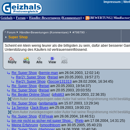
Impressum
|
Wer
Geizhals
»
Forum
»
Händler-Bewertungen (Kommentare)
»
[BEWERTUNG] Mindfactory (
^
Forum
Händler-Bewertungen (Kommentare)
#
798790
Super Shop
Scheint ein klein wenig teurer als die billigsten zu sein, dafür aber besserer G
Unterstützung des Käufers ist vertrauenseinflössend.
Re: Super Shop
(
bernie-man
am 26.04.2003, 12:02:14)
Re(2): Super Shop
(
freisel
am 20.05.2003, 19:57:27)
Re(2): Super Shop
(
Soccer131313
am 28.02.2006, 16:34:45)
Re: Super Shop
(
freisel
am 20.05.2003, 19:54:37)
Re: Super Shop
(
freisel
am 20.05.2003, 20:03:55)
Re: Bester Online-Shop!
(
pfisti63
am 04.06.2003, 22:36:35)
Vom Autor zurückgezogen oder Autor hat seine Registrierung nicht bestätig
Re: Super Shop
(
anitamarita
am 15.07.2003, 13:29:34)
1a Service
(
Jack Blues
am 25.09.2003, 19:00:22)
Vom Autor zurückgezogen oder Autor hat seine Registrierung nicht bestätig
Re: Super Shop
(
FXFreak
am 26.06.2004, 18:46:51)
bin mir nicht so sicher mit super Shop...
(
Reto
am 17.08.2004, 14:31:25)
Meine Erfahrung
(
smoothtoom
am 30.05.2005, 05:40:23)
Re: Super Shop
(
diebinger
am 24.06.2008, 10:40:24)