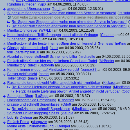
Re(2): Super Preis, schnelle Lieferung und einwandfeie Ware
(
FMA24H
Rundum zufrieden
(
vipX
am 04.06.2003, 11:46:05)
angenehme Überraschung
(
fidi_h
am 04.06.2003, 12:38:01)
Super zum Shoppen aber wehe man nimmt den Service in Anspruch!
(
its-sol
Vom Autor zurückgezogen oder Autor hat seine Registrierung nicht bestätig
Re: Super zum Shoppen aber wehe man nimmt den Service in Anspruch!
(
Re: Super zum Shoppen aber wehe man nimmt den Service in Anspruch!
(
Mindfactory forever
(
W@LDI
am 04.06.2003, 16:12:58)
Keine kostenlosen Teillieferungen, sonst alles in Ordnung
(
Cleaner
am 04.06.
Super,aber..
(
trottelini
am 04.06.2003, 18:53:33)
MindFactory ist der beste Internet-Shop den ich kenne! ;)
(
NemesisTheKing
am
Günstig, sicher und schell
(
suok
am 04.06.2003, 20:05:35)
toll!
(
bartsimpson18
am 04.06.2003, 20:32:49)
Absolut zufriedenstellend!! Schnell und billig
(
michaelle
am 04.06.2003, 22:50
Einfach alles Klasse hier es gibt keinen Grund zum Tadel
(
MrBooter
am 04.06.
Mindfactory Rulez!
(
Badbroth
am 05.06.2003, 07:50:29)
Komme immer wieder auf Mindfactory zurück!
(
pumex37
am 05.06.2003, 09:0
Besser geht's nicht
(
combi
am 05.06.2003, 09:38:21)
Toller Shop!
(
maxe
am 05.06.2003, 10:53:01)
Rasante Lieferung obwohl Artikel angeblich nicht verfügbar
(
Kickass
am 05.06
Re: Rasante Lieferung obwohl Artikel angeblich nicht verfügbar
(
Mindfacto
Re(2): Rasante Lieferung obwohl Artikel angeblich nicht verfügbar
(
Odo
Sehr guter Shop
(
LaSepp
am 05.06.2003, 15:18:37)
Uneingeschränkte Empfehlung
(
Esberitox
am 05.06.2003, 15:54:32)
präzise und schnell! Superklasse
(
Odo9
am 05.06.2003, 16:05:06)
Re: präzise und schnell! Superklasse
(
Mindfactory
am 05.06.2003, 16:48:0
So macht Onlienshopping Spass
(
klaunie
am 05.06.2003, 17:24:52)
Lob
(
BrDietmar
am 05.06.2003, 17:31:58)
Einfach Prima
(
stargazer
am 05.06.2003, 18:26:43)
Meine erste Onlinebestellung
(
Krempel
am 05.06.2003, 21:18:56)