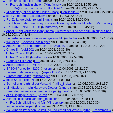
...ich fands nicht toll
(
anna
am 09.04.2003, 22:02:10)
Re: ...ich fands nicht toll
(
Mindfactory
am 10.04.2003, 16:55:16)
Re(2): ...ich fands nicht toll
(
FMA24H
am 23.04.2003, 23:25:54)
Mindfactory ist der beste Online-Shop!
(
DonBenito23
am 09.04.2003, 22:30:0
sehr zufrieden
(
BastardDriver
am 09.04.2003, 22:32:07)
Re: Zu lange Lieferzeiten!!!!
(
m.i.c
am 10.04.2003, 15:06:04)
Re: Ich kann der durchweg positiven Meinung leider nicht teilen,
(
Mindfactory
Re: KUNDENSCHUTZ!!!
(
Mindfactory
am 10.04.2003, 16:45:08)
Absolut Top! Vorkasse klappt prima, Lieferzeiten sind schnell! Ein super Sh
10.04.2003, 17:48:48)
Fehlerhafte Ware ohne Zicken getauscht.
(
molocho
am 10.04.2003, 19:15:54)
Weiter so
(
BooosesThaSnipper
am 10.04.2003, 20:46:10)
Amazon der Computerbranche
(
dAMaker013
am 10.04.2003, 22:20:20)
Chaos !!!!
(
deit1002
am 10.04.2003, 22:35:30)
Re: Chaos !!!!
(
Dr. Ko
am 10.04.2003, 22:39:02)
Re: Chaos !!!!
(
Mindfactory
am 10.04.2003, 22:57:38)
Glaub ich Dir nicht
(
P19
am 10.04.2003, 22:44:38)
Auch danach top!
(
Mr.Pit
am 11.04.2003, 11:03:00)
EPSON Perfection 3200
(
messmi
am 11.04.2003, 13:21:50)
Lieferung dauerte ewig...
(
sepalot3000
am 11.04.2003, 21:16:33)
Einfach nur Spitze
(
cliffhaenger
am 11.04.2003, 23:48:07)
mein Shop
(
TheTiN
am 12.04.2003, 17:01:46)
Schneller und günstiger Versand
(
halllo_fireball
am 12.04.2003, 19:31:39)
Mindfactory ... mein Hardware Dealer
(
sandra.s
am 13.04.2003, 00:52:41)
Einer der besten e-commerce Shops
(
gimme5
am 13.04.2003, 10:11:36)
Alles ist gut gelaufen...
(
currin
am 13.04.2003, 12:07:09)
Schnell, billig und fair
(
mrs_molester
am 13.04.2003, 15:10:11)
Re: Schnell, billig und fair
(
Mindfactory
am 13.04.2003, 23:10:30)
Immer wieder super
(
Haxley
am 13.04.2003, 19:28:02)
24 Stunden zwischen Bestellung und erhalt der Ware ! Spitze
(
Crazycrack87
a