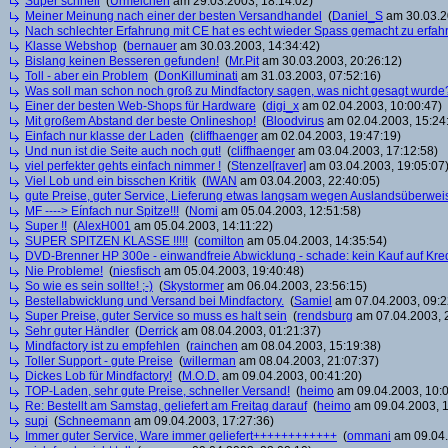
Super schnell
(
Urmelchen
am 29.03.2003, 18:14:02)
Meiner Meinung nach einer der besten Versandhandel
(
Daniel_S
am 30.03.2
Nach schlechter Erfahrung mit CE hat es echt wieder Spass gemacht zu erfah
Klasse Webshop
(
bernauer
am 30.03.2003, 14:34:42)
Bislang keinen Besseren gefunden!
(
Mr.Pit
am 30.03.2003, 20:26:12)
Toll - aber ein Problem
(
DonKilluminati
am 31.03.2003, 07:52:16)
Was soll man schon noch groß zu Mindfactory sagen, was nicht gesagt wurde
Einer der besten Web-Shops für Hardware
(
digi_x
am 02.04.2003, 10:00:47)
Mit großem Abstand der beste Onlineshop!
(
Bloodvirus
am 02.04.2003, 15:24
Einfach nur klasse der Laden
(
cliffhaenger
am 02.04.2003, 19:47:19)
Und nun ist die Seite auch noch gut!
(
cliffhaenger
am 03.04.2003, 17:12:58)
viel perfekter gehts einfach nimmer !
(
Stenzel[raver]
am 03.04.2003, 19:05:07
Viel Lob und ein bisschen Kritik
(
IWAN
am 03.04.2003, 22:40:05)
gute Preise, guter Service, Lieferung etwas langsam wegen Auslandsüberwe
MF ----> Eínfach nur Spitze!!!
(
Nomi
am 05.04.2003, 12:51:58)
Super !!
(
AlexH001
am 05.04.2003, 14:11:22)
SUPER SPITZEN KLASSE !!!!!
(
comilton
am 05.04.2003, 14:35:54)
DVD-Brenner HP 300e - einwandfreie Abwicklung - schade: kein Kauf auf Kred
Nie Probleme!
(
niesfisch
am 05.04.2003, 19:40:48)
So wie es sein sollte! ;-)
(
Skystormer
am 06.04.2003, 23:56:15)
Bestellabwicklung und Versand bei Mindfactory.
(
Samiel
am 07.04.2003, 09:2
Super Preise, guter Service so muss es halt sein
(
rendsburg
am 07.04.2003, 
Sehr guter Händler
(
Derrick
am 08.04.2003, 01:21:37)
Mindfactory ist zu empfehlen
(
rainchen
am 08.04.2003, 15:19:38)
Toller Support - gute Preise
(
willerman
am 08.04.2003, 21:07:37)
Dickes Lob für Mindfactory!
(
M.O.D.
am 09.04.2003, 00:41:20)
TOP-Laden, sehr gute Preise, schneller Versand!
(
heimo
am 09.04.2003, 10:0
Re: Bestellt am Samstag, geliefert am Freitag darauf
(
heimo
am 09.04.2003, 1
supi
(
Schneemann
am 09.04.2003, 17:27:36)
Immer guter Service, Ware immer geliefert++++++++++++
(
ommani
am 09.04.