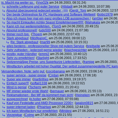
is..Macht ma weiter so..
(
VvoO2k
am 24.06.2003, 08:31:24)
schnelle Lieferung und guter Service
(
Altstadt
am 24.06.2003, 10:07:38)
Absolut überzeugend jederzeit wieder ;-))))
(
Gerdi_Toni
am 24.06.2003, 12:57
Der beste Onlineshop für PC Hardware und Software Weltweit
(
bobo1979
am 
Also ich muss hier mal ein ganz großes LOB aussprechen !
(
anGler
am 24.06.
So macht Einkaufen richtig Spass! Empfehlenswert!!!!!
(
Mahakala
am 24.06.20
Kann ich nur weiterempfehlen.
(
TomS
am 24.06.2003, 20:49:15)
Absolut professionell!
(
udo500
am 24.06.2003, 21:07:38)
Immer noch top.
(
Thoem
am 24.06.2003, 22:07:43)
Stark abgebaut
(
WolfgangC.
am 25.06.2003, 09:00:12)
Re: Stark abgebaut
(
mar99
am 25.06.2003, 10:15:31)
alles bestens - professioneller Shop mit gutem Service
(
breitseite
am 25.06.20
Sehr zufrieden - jederzeit gerne wieder
(
blaichgesichter
am 25.06.2003, 10:3
positiv, guter Händler
(
emmi2
am 25.06.2003, 10:40:12)
Sehr zu empfehlen!
(
Starlight
am 25.06.2003, 17:33:52)
Spitzenmäßige Preise, uns Superkurze Lieferzeiten.
(
framige
am 25.06.2003, 
Mindfactory arbeitet mit hoher Qualität. Der selbst zusammengestellte PC ka
Versandkosten. Note: sehr gut
(
cocobanana
am 25.06.2003, 23:06:14)
super service - super preise
(
Cirdan
am 26.06.2003, 17:06:18)
Super wie immer
(
martinfries
am 26.06.2003, 19:19:37)
Einfach super!!!
(
softail1338
am 26.06.2003, 19:22:02)
Mind is genial
(
Tscherni
am 26.06.2003, 21:20:41)
MF immer wieder erste Wahl!
(
bernauer
am 26.06.2003, 21:55:13)
Reklamationen - Bei MF da kümmert man sich!
(
Heineken
am 26.06.2003, 23
ausgezeichnet
(
p.holler
am 27.06.2003, 07:55:08)
Kauf von Festplatte und AMD Prozessor 2200+
(
agalon0815
am 27.06.2003, 
super internet laden
(
PhiaHasi
am 27.06.2003, 12:44:13)
Ich kann Mindfactory nur empfehlen
(
Miridesi
am 27.06.2003, 16:51:21)
Vorzeigbar
(
Colmo
am 27.06.2003, 20:21:55)