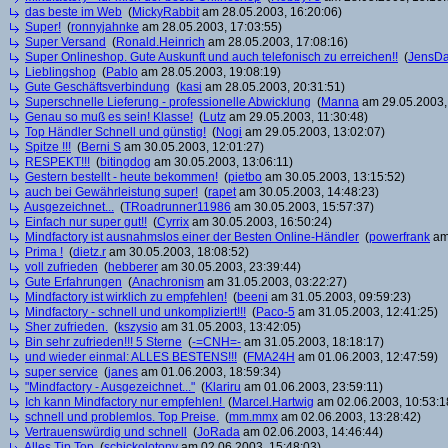
das beste im Web
(
MickyRabbit
am 28.05.2003, 16:20:06)
Super!
(
ronnyjahnke
am 28.05.2003, 17:03:55)
Super Versand
(
Ronald.Heinrich
am 28.05.2003, 17:08:16)
Super Onlineshop. Gute Auskunft und auch telefonisch zu erreichen!!
(
JensD
Lieblingshop
(
Pablo
am 28.05.2003, 19:08:19)
Gute Geschäftsverbindung
(
kasi
am 28.05.2003, 20:31:51)
Superschnelle Lieferung - professionelle Abwicklung
(
Manna
am 29.05.2003,
Genau so muß es sein! Klasse!
(
Lutz
am 29.05.2003, 11:30:48)
Top Händler Schnell und günstig!
(
Nogi
am 29.05.2003, 13:02:07)
Spitze !!!
(
Berni S
am 30.05.2003, 12:01:27)
RESPEKT!!!
(
bitingdog
am 30.05.2003, 13:06:11)
Gestern bestellt - heute bekommen!
(
pietbo
am 30.05.2003, 13:15:52)
auch bei Gewährleistung super!
(
rapet
am 30.05.2003, 14:48:23)
Ausgezeichnet...
(
TRoadrunner11986
am 30.05.2003, 15:57:37)
Einfach nur super gut!!
(
Cyrrix
am 30.05.2003, 16:50:24)
Mindfactory ist ausnahmslos einer der Besten Online-Händler
(
powerfrank
am 
Prima !
(
dietz.r
am 30.05.2003, 18:08:52)
voll zufrieden
(
hebberer
am 30.05.2003, 23:39:44)
Gute Erfahrungen
(
Anachronism
am 31.05.2003, 03:22:27)
Mindfactory ist wirklich zu empfehlen!
(
beeni
am 31.05.2003, 09:59:23)
Mindfactory - schnell und unkompliziert!!!
(
Paco-5
am 31.05.2003, 12:41:25)
Sher zufrieden.
(
kszysio
am 31.05.2003, 13:42:05)
Bin sehr zufrieden!!! 5 Sterne
(
-=CNH=-
am 31.05.2003, 18:18:17)
und wieder einmal: ALLES BESTENS!!!
(
FMA24H
am 01.06.2003, 12:47:59)
super service
(
janes
am 01.06.2003, 18:59:34)
"Mindfactory - Ausgezeichnet..."
(
Klariru
am 01.06.2003, 23:59:11)
Ich kann Mindfactory nur empfehlen!
(
Marcel.Hartwig
am 02.06.2003, 10:53:1
schnell und problemlos. Top Preise.
(
mm.mmx
am 02.06.2003, 13:28:42)
Vertrauenswürdig und schnell
(
JoRada
am 02.06.2003, 14:46:44)
Alles Tip Top
(
schickolotony
am 02.06.2003, 15:48:03)