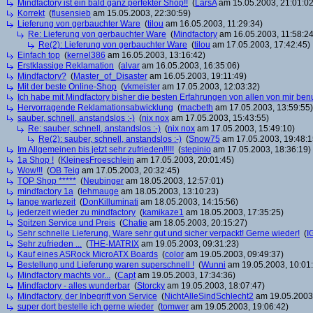
Mindfactory ist ein bald ganz perfekter Shop!!
(
LarsA
am 15.05.2003, 21:01:02
Korrekt
(
flusensieb
am 15.05.2003, 22:30:59)
Lieferung von gerbauchter Ware
(
tilou
am 16.05.2003, 11:29:34)
Re: Lieferung von gerbauchter Ware
(
Mindfactory
am 16.05.2003, 11:58:24
Re(2): Lieferung von gerbauchter Ware
(
tilou
am 17.05.2003, 17:42:45)
Einfach top
(
kernel386
am 16.05.2003, 13:16:42)
Erstklassige Reklamation
(
alvar
am 16.05.2003, 16:35:06)
Mindfactory?
(
Master_of_Disaster
am 16.05.2003, 19:11:49)
Mit der beste Online-Shop
(
vkmeister
am 17.05.2003, 12:03:32)
Ich habe mit Mindfactory bisher die besten Erfahrungen von allen von mir be
Hervorragende Reklamationsabwicklung
(
macbeth
am 17.05.2003, 13:59:55)
sauber, schnell, anstandslos :-)
(
nix nox
am 17.05.2003, 15:43:55)
Re: sauber, schnell, anstandslos :-)
(
nix nox
am 17.05.2003, 15:49:10)
Re(2): sauber, schnell, anstandslos :-)
(
Snow75
am 17.05.2003, 19:48:1
Im Allgemeinen bis jetzt sehr zufrieden!!!!!
(
stepinio
am 17.05.2003, 18:36:19)
1a Shop !
(
KleinesFroeschlein
am 17.05.2003, 20:01:45)
Wow!!!
(
OB Teig
am 17.05.2003, 20:32:45)
TOP Shop *****
(
Neubinger
am 18.05.2003, 12:57:01)
mindfactory 1a
(
lehmauge
am 18.05.2003, 13:10:23)
lange wartezeit
(
DonKilluminati
am 18.05.2003, 14:15:56)
jederzeit wieder zu mindfactory
(
kamikaze1
am 18.05.2003, 17:35:25)
Spitzen Service und Preis
(
Chatie
am 18.05.2003, 20:15:27)
Sehr schnelle Lieferung, Ware sehr gut und sicher verpackt! Gerne wieder!
(
I
Sehr zufrieden ...
(
THE-MATRIX
am 19.05.2003, 09:31:23)
Kauf eines ASRock MicroATX Boards
(
color
am 19.05.2003, 09:49:37)
Bestellung und Lieferung waren superschnell !
(
Wunni
am 19.05.2003, 10:01
Mindfactory machts vor...
(
Capt
am 19.05.2003, 17:34:36)
Mindfactory - alles wunderbar
(
Storcky
am 19.05.2003, 18:07:47)
Mindfactory, der Inbegriff von Service
(
NichtAlleSindSchlecht2
am 19.05.2003,
super dort bestelle ich gerne wieder
(
tomwer
am 19.05.2003, 19:06:42)