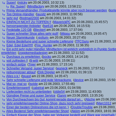
Super!
(
milcky
am 20.06.2003, 10:32:13)
Re: Super!
(
Mindfactory
am 20.06.2003, 13:58:21)
Prima Versandhändler, Produktpalette könnte aber noch besser werden
(
korl
Top Online-Händler
(
lausitz
am 20.06.2003, 11:00:56)
sehr gut
(
fredmail2000
am 20.06.2003, 14:01:32)
EINFACH NICHT ZU TOPPEN !!
(
MaverickPC
am 20.06.2003, 15:45:57)
hervorragender Anbieter
(
tse616
am 20.06.2003, 16:15:53)
Festplatte 120 GB
(
Bleckert
am 20.06.2003, 17:37:04)
Super schneller Shop alles sehr gut!!
(
Wippu
am 20.06.2003, 19:05:47)
Neuer Stammkunde
(
-gollum-
am 20.06.2003, 20:27:45)
Kleine Bestellung und super schnelle Lieferung
(
TFCGuru
am 21.06.2003, 10
Edel, Edel,Edel!!!!!!
(
Fire_Hunter
am 21.06.2003, 11:36:35)
Ein echt sehr guter Händler. Mindfactory ist wirklich vorbildlich in Punkto Sor
empfehlen
(
zoppkemediadesign
am 21.06.2003, 12:11:52)
Durchaus zu empfehlen
(
bocko
am 21.06.2003, 14:14:18)
voll zufrieden !!
(
tt-willi
am 21.06.2003, 15:06:11)
einfach spitze
(
Tiger
am 21.06.2003, 17:15:14)
Schneller Versand, super Service!
(
wuneck
am 21.06.2003, 17:57:51)
reibungsloser ablauf
(
Dirk Diggler
am 22.06.2003, 01:39:13)
Alles o.k.!
(
tquast
am 22.06.2003, 14:35:47)
Sehr schnelle Lieferung und gute Verpackung.
(
device
am 22.06.2003, 15:50
Mal so, mal so
(
Isolde
am 22.06.2003, 17:55:46)
Empfehlenswert!
(
cabelrat
am 23.06.2003, 01:04:59)
Lieferzeiten nicht zu unterbieten
(
oldie54
am 23.06.2003, 11:43:00)
Günstige Preise und super Service
(
Sanni
am 23.06.2003, 13:35:24)
Von Durchwachsen bis Gut, kommt gerade darauf an...
(
Atsche
am 23.06.2003
sehr empfehlenswerter Online-Shop, dazu noch sehr preiswert
(
Marc1012
am 
Einer der besten Onlineshops die ich kenn :)
(
DoubleTrouble
am 23.06.2003, 
Alles Bestens! Sehr empfehlenswerter Shop!
(
Akiiim
am 23.06.2003, 18:01:36
Einfach Klasse der Shop, habe per Vorkasse bestellt und Ware war innerhalb 5