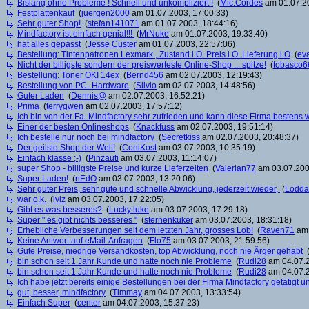
Bislang ohne Probleme ! Schnell und unkompliziert !
(
Mic.Cordes
am 01.07.20
Festplattenkauf
(
juergen2000
am 01.07.2003, 17:00:33)
Sehr guter Shop!
(
stefan141071
am 01.07.2003, 18:44:16)
Mindfactory ist einfach genial!!!
(
MrNuke
am 01.07.2003, 19:33:40)
hat alles gepasst
(
Jesse Custer
am 01.07.2003, 22:57:06)
Bestellung: Tintenpatronen Lexmark , Zustand i.O. Preis i.O. Lieferung i.O
(
ev
Nicht der billigste sondern der preiswerteste Online-Shop ... spitze!
(
tobasco6
Bestellung: Toner OKI 14ex
(
Bernd456
am 02.07.2003, 12:19:43)
Bestellung von PC- Hardware
(
Silvio
am 02.07.2003, 14:48:56)
Guter Laden
(
Dennis@
am 02.07.2003, 16:52:21)
Prima
(
terrygwen
am 02.07.2003, 17:57:12)
Ich bin von der Fa. Mindfactory sehr zufrieden und kann diese Firma bestens
Einer der besten Onlineshops
(
Knackfuss
am 02.07.2003, 19:51:14)
Ich bestelle nur noch bei mindfactory
(
Secretkiss
am 02.07.2003, 20:48:37)
Der geilste Shop der Welt!
(
ConiKost
am 03.07.2003, 10:35:19)
Einfach klasse ;-)
(
Pinzauti
am 03.07.2003, 11:14:07)
super Shop - billigste Preise und kurze Lieferzeiten
(
Valerian77
am 03.07.200
Super Laden!
(
nEdO
am 03.07.2003, 13:20:06)
Sehr guter Preis, sehr gute und schnelle Abwicklung, jederzeit wieder,
(
Lodda
war o.k.
(
iviz
am 03.07.2003, 17:22:05)
Gibt es was besseres?
(
Lucky luke
am 03.07.2003, 17:29:18)
Super " es gibt nichts besseres "
(
sternenkuker
am 03.07.2003, 18:31:18)
Erhebliche Verbesserungen seit dem letzten Jahr, grosses Lob!
(
Raven71
am 
Keine Antwort auf eMail-Anfragen
(
Flo75
am 03.07.2003, 21:59:56)
Gute Preise, niedrige Versandkosten, top Abwicklung, noch nie Ärger gehabt
bin schon seit 1 Jahr Kunde und hatte noch nie Probleme
(
Rudi28
am 04.07.2
bin schon seit 1 Jahr Kunde und hatte noch nie Probleme
(
Rudi28
am 04.07.2
Ich habe jetzt bereits einige Bestellungen bei der Firma Mindfactory getätigt u
gut, besser, mindfactory
(
Timmay
am 04.07.2003, 13:33:54)
Einfach Super
(
center
am 04.07.2003, 15:37:23)