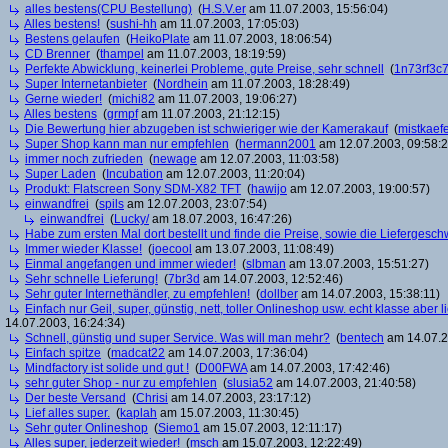
alles bestens(CPU Bestellung)
(
H.S.V.er
am 11.07.2003, 15:56:04)
Alles bestens!
(
sushi-hh
am 11.07.2003, 17:05:03)
Bestens gelaufen
(
HeikoPlate
am 11.07.2003, 18:06:54)
CD Brenner
(
thampel
am 11.07.2003, 18:19:59)
Perfekte Abwicklung, keinerlei Probleme, gute Preise, sehr schnell
(
1n73rf3c7
Super Internetanbieter
(
Nordhein
am 11.07.2003, 18:28:49)
Gerne wieder!
(
michi82
am 11.07.2003, 19:06:27)
Alles bestens
(
grmpf
am 11.07.2003, 21:12:15)
Die Bewertung hier abzugeben ist schwieriger wie der Kamerakauf
(
mistkaef
Super Shop kann man nur empfehlen
(
hermann2001
am 12.07.2003, 09:58:2
immer noch zufrieden
(
newage
am 12.07.2003, 11:03:58)
Super Laden
(
Incubation
am 12.07.2003, 11:20:04)
Produkt: Flatscreen Sony SDM-X82 TFT
(
hawijo
am 12.07.2003, 19:00:57)
einwandfrei
(
spils
am 12.07.2003, 23:07:54)
einwandfrei
(
Lucky/
am 18.07.2003, 16:47:26)
Habe zum ersten Mal dort bestellt und finde die Preise, sowie die Liefergeschw
Immer wieder Klasse!
(
joecool
am 13.07.2003, 11:08:49)
Einmal angefangen und immer wieder!
(
slbman
am 13.07.2003, 15:51:27)
Sehr schnelle Lieferung!
(
7br3d
am 14.07.2003, 12:52:46)
Sehr guter Internethändler, zu empfehlen!
(
dollber
am 14.07.2003, 15:38:11)
Einfach nur Geil, super, günstig, nett, toller Onlineshop usw. echt klasse aber l
14.07.2003, 16:24:34)
Schnell, günstig und super Service. Was will man mehr?
(
bentech
am 14.07.2
Einfach spitze
(
madcat22
am 14.07.2003, 17:36:04)
Mindfactory ist solide und gut !
(
D00FWA
am 14.07.2003, 17:42:46)
sehr guter Shop - nur zu empfehlen
(
slusia52
am 14.07.2003, 21:40:58)
Der beste Versand
(
Chrisi
am 14.07.2003, 23:17:12)
Lief alles super.
(
kaplah
am 15.07.2003, 11:30:45)
Sehr guter Onlineshop
(
Siemo1
am 15.07.2003, 12:11:17)
Alles super, jederzeit wieder!
(
msch
am 15.07.2003, 12:22:49)