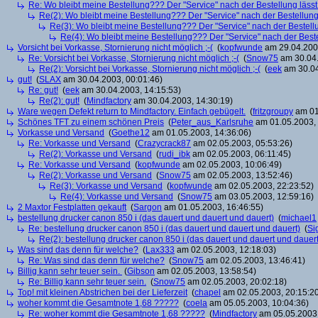
Re: Wo bleibt meine Bestellung??? Der "Service" nach der Bestellung lässt
Re(2): Wo bleibt meine Bestellung??? Der "Service" nach der Bestellung 
Re(3): Wo bleibt meine Bestellung??? Der "Service" nach der Bestellu
Re(4): Wo bleibt meine Bestellung??? Der "Service" nach der Beste
Vorsicht bei Vorkasse, Stornierung nicht möglich ;-(
(
kopfwunde
am 29.04.2003
Re: Vorsicht bei Vorkasse, Stornierung nicht möglich ;-(
(
Snow75
am 30.04.
Re(2): Vorsicht bei Vorkasse, Stornierung nicht möglich ;-(
(
eek
am 30.04
gut!
(
SLAX
am 30.04.2003, 00:01:46)
Re: gut!
(
eek
am 30.04.2003, 14:15:53)
Re(2): gut!
(
Mindfactory
am 30.04.2003, 14:30:19)
Ware wegen Defekt return to Mindfactory. Einfach gebügelt.
(
fritzgroupy
am 01
Schönes TFT zu einem schönen Preis
(
Peter_aus_Karlsruhe
am 01.05.2003, 
Vorkasse und Versand
(
Goethe12
am 01.05.2003, 14:36:06)
Re: Vorkasse und Versand
(
Crazycrack87
am 02.05.2003, 05:53:26)
Re(2): Vorkasse und Versand
(
rudi_ibk
am 02.05.2003, 06:11:45)
Re: Vorkasse und Versand
(
kopfwunde
am 02.05.2003, 10:06:49)
Re(2): Vorkasse und Versand
(
Snow75
am 02.05.2003, 13:52:46)
Re(3): Vorkasse und Versand
(
kopfwunde
am 02.05.2003, 22:23:52)
Re(4): Vorkasse und Versand
(
Snow75
am 03.05.2003, 12:59:16)
2 Maxtor Festplatten gekauft
(
Sargon
am 01.05.2003, 16:46:55)
bestellung drucker canon 850 i (das dauert und dauert und dauert)
(
michael1
Re: bestellung drucker canon 850 i (das dauert und dauert und dauert)
(
Si
Re(2): bestellung drucker canon 850 i (das dauert und dauert und dauert
Was sind das denn für welche?
(
Lax333
am 02.05.2003, 12:18:03)
Re: Was sind das denn für welche?
(
Snow75
am 02.05.2003, 13:46:41)
Billig kann sehr teuer sein.
(
Gibson
am 02.05.2003, 13:58:54)
Re: Billig kann sehr teuer sein.
(
Snow75
am 02.05.2003, 20:02:18)
Top! mit kleinen Abstrichen bei der Lieferzeit
(
chapel
am 02.05.2003, 20:15:2
woher kommt die Gesamtnote 1,68 ?????
(
coela
am 05.05.2003, 10:04:36)
Re: woher kommt die Gesamtnote 1,68 ?????
(
Mindfactory
am 05.05.2003,