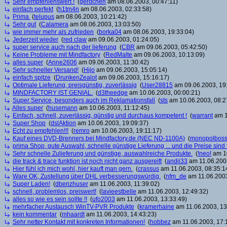
Sehr empfehlenswert !
(
gerdchen
am 08.06.2003, 00:47:11)
einfach perfekt
(
h1tm4n
am 08.06.2003, 02:33:58)
Prima
(
telupus
am 08.06.2003, 10:21:42)
Sehr gut
(
Calamera
am 08.06.2003, 13:03:50)
wie immer mehr als zufrieden
(
borka04
am 08.06.2003, 19:33:04)
Jederzeit wieder
(
red claw
am 09.06.2003, 01:24:05)
super service auch nach der lieferung
(
CBR
am 09.06.2003, 05:42:50)
Keine Probleme mit Mindfactory
(
RedMalte
am 09.06.2003, 10:13:09)
alles super
(
Anne2606
am 09.06.2003, 11:30:42)
Sehr schneller Versand!
(
Hijo
am 09.06.2003, 15:05:14)
einfach spitze
(
DrunkenZealot
am 09.06.2003, 15:16:17)
Optimale Lieferung, preisgünstig, zuverlässig
(
User28815
am 09.06.2003, 19
MINDFACTORY IST GENIAL.
(
d3theedge
am 10.06.2003, 00:00:21)
Super Service, besonders auch im Reklamationsfall
(
sts
am 10.06.2003, 08:2
Alles super
(
husemann
am 10.06.2003, 11:12:45)
Einfach, schnell, zuverlässig, günstig und durchaus kompetent !
(
warrant
am 1
Super Shop
(
dslAktion
am 10.06.2003, 19:09:37)
Echt zu empfehlen!!!
(
remro
am 10.06.2003, 19:11:17)
Kauf eines DVD-Brenners bei Mindfactory.de (NEC ND-1100A)
(
monopolbos
prima Shop, gute Auswahl, schnelle günstige Lieferung ... und die Preise sind 
Sehr schnelle Zulieferung und günstige, auswahlreiche Produkte.
(
!neo!
am 10
die track & trace funktion ist noch nicht ganz ausgereift
(
andii33
am 11.06.2003
Hier fühl ich mich wohl, hier kauft man gern.
(
crassus
am 11.06.2003, 08:35:1
Ware OK, Zustellung über DHL verbesserungswürdig.
(
nfm_de
am 11.06.2003
Super Laden!
(
dbenzhuser
am 11.06.2003, 11:39:02)
schnell, problemlos, preiswert!
(
lavieestbelle
am 11.06.2003, 12:49:32)
alles so wie es sein sollte !!
(
ufo2003
am 11.06.2003, 13:33:49)
mehrfacher Austausch WinTV-PVR Produkte
(
kramerhaine
am 11.06.2003, 13
kein kommentar
(
mhaardt
am 11.06.2003, 14:43:23)
Sehr netter Kontakt mit konkreten Informationen!
(
hobbez
am 11.06.2003, 17: