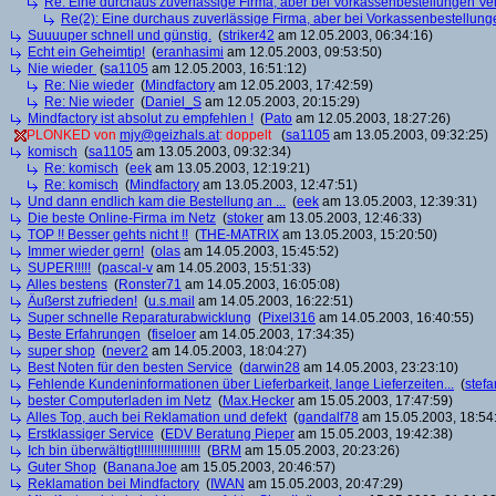
Re: Eine durchaus zuverlässige Firma, aber bei Vorkassenbestellungen V
Re(2): Eine durchaus zuverlässige Firma, aber bei Vorkassenbestellun
Suuuuper schnell und günstig.
(
striker42
am 12.05.2003, 06:34:16)
Echt ein Geheimtip!
(
eranhasimi
am 12.05.2003, 09:53:50)
Nie wieder
(
sa1105
am 12.05.2003, 16:51:12)
Re: Nie wieder
(
Mindfactory
am 12.05.2003, 17:42:59)
Re: Nie wieder
(
Daniel_S
am 12.05.2003, 20:15:29)
Mindfactory ist absolut zu empfehlen !
(
Pato
am 12.05.2003, 18:27:26)
PLONKED von
mjy@geizhals.at
: doppelt
(
sa1105
am 13.05.2003, 09:32:25)
komisch
(
sa1105
am 13.05.2003, 09:32:34)
Re: komisch
(
eek
am 13.05.2003, 12:19:21)
Re: komisch
(
Mindfactory
am 13.05.2003, 12:47:51)
Und dann endlich kam die Bestellung an ...
(
eek
am 13.05.2003, 12:39:31)
Die beste Online-Firma im Netz
(
stoker
am 13.05.2003, 12:46:33)
TOP !! Besser gehts nicht !!
(
THE-MATRIX
am 13.05.2003, 15:20:50)
Immer wieder gern!
(
olas
am 14.05.2003, 15:45:52)
SUPER!!!!!
(
pascal-v
am 14.05.2003, 15:51:33)
Alles bestens
(
Ronster71
am 14.05.2003, 16:05:08)
Äußerst zufrieden!
(
u.s.mail
am 14.05.2003, 16:22:51)
Super schnelle Reparaturabwicklung
(
Pixel316
am 14.05.2003, 16:40:55)
Beste Erfahrungen
(
fiseloer
am 14.05.2003, 17:34:35)
super shop
(
never2
am 14.05.2003, 18:04:27)
Best Noten für den besten Service
(
darwin28
am 14.05.2003, 23:23:10)
Fehlende Kundeninformationen über Lieferbarkeit, lange Lieferzeiten...
(
stef
bester Computerladen im Netz
(
Max.Hecker
am 15.05.2003, 17:47:59)
Alles Top, auch bei Reklamation und defekt
(
gandalf78
am 15.05.2003, 18:54
Erstklassiger Service
(
EDV Beratung Pieper
am 15.05.2003, 19:42:38)
Ich bin überwältigt!!!!!!!!!!!!!!!!!!!
(
BRM
am 15.05.2003, 20:23:26)
Guter Shop
(
BananaJoe
am 15.05.2003, 20:46:57)
Reklamation bei Mindfactory
(
IWAN
am 15.05.2003, 20:47:29)