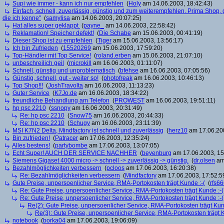
Supi wie immer - kann ich nur empfehlen
(
Holy
am 14.06.2003, 18:42:43)
Einfach, schnell, zuverlässig, günstig und zum weiterempfehlen. Prima Shop, g
die ich kenne"
(
samylisa
am 14.06.2003, 20:07:25)
Hat alles super geklappt
(
payne_
am 14.06.2003, 22:58:42)
Reklamation! Speicher defekt!
(
Die Schabe
am 15.06.2003, 00:41:19)
Dieser Shop ist zu empfehlen
(
Tiger
am 15.06.2003, 13:56:17)
Ich bin Zufrieden
(
15520269
am 15.06.2003, 17:59:20)
Top-Händler mit Top Service!
(
roland.erben
am 15.06.2003, 21:07:10)
unbeschreilich geil
(
microkill
am 16.06.2003, 01:11:07)
Schnell, günstig und unproblematisch
(
bfehse
am 16.06.2003, 07:05:56)
Günstig, schnell, gut - weiter so!
(
photofreak
am 16.06.2003, 10:46:13)
Top Shop!!!
(
JoshTravolta
am 16.06.2003, 11:13:23)
Guter Service
(
K7Jo.de
am 16.06.2003, 18:34:22)
freundliche Behandlung am Telefon
(
PROWEST
am 16.06.2003, 19:51:11)
hp psc 2210
(
ssnopy
am 16.06.2003, 20:31:49)
Re: hp psc 2210
(
Snow75
am 16.06.2003, 20:44:33)
Re: hp psc 2210
(
Schugy
am 16.06.2003, 23:11:39)
MSI K7N2 Delta, Mindfactory ist schnell und zuverlässig
(
herz10
am 17.06.200
Bin zufrieden!
(
Patracer
am 17.06.2003, 12:35:24)
Alles bestens!
(
partybombe
am 17.06.2003, 13:07:05)
Echt Super! AUCH DER SERVICE NACHHER
(
beyenburg
am 17.06.2003, 15
Siemens Gigaset 4000 micro -> schnell -> zuverlässig -> günstig.
(
dr.olsen
am 
Bezahlmöglichkeiten verbessern
(
pcloos
am 17.06.2003, 16:20:38)
Re: Bezahlmöglichkeiten verbessern
(
Mindfactory
am 17.06.2003, 17:52:5
Gute Preise, unpersoenlicher Service, RMA-Portokosten trägt Kunde :-(
(
rfs6
Re: Gute Preise, unpersoenlicher Service, RMA-Portokosten trägt Kunde :-(
Re: Gute Preise, unpersoenlicher Service, RMA-Portokosten trägt Kunde :-(
Re(2): Gute Preise, unpersoenlicher Service, RMA-Portokosten trägt Kun
Re(3): Gute Preise, unpersoenlicher Service, RMA-Portokosten trägt K
notebook
(
borka04
am 17.06.2003, 19:06:09)