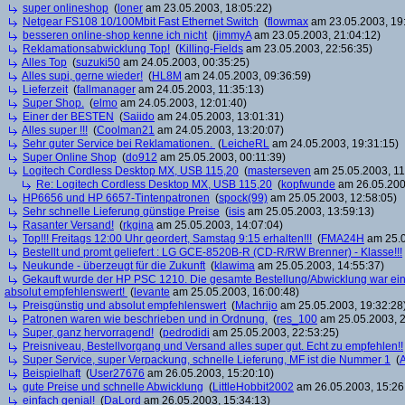
super onlineshop
(
loner
am 23.05.2003, 18:05:22)
Netgear FS108 10/100Mbit Fast Ethernet Switch
(
flowmax
am 23.05.2003, 19
besseren online-shop kenne ich nicht
(
jimmyA
am 23.05.2003, 21:04:12)
Reklamationsabwicklung Top!
(
Killing-Fields
am 23.05.2003, 22:56:35)
Alles Top
(
suzuki50
am 24.05.2003, 00:35:25)
Alles supi, gerne wieder!
(
HL8M
am 24.05.2003, 09:36:59)
Lieferzeit
(
fallmanager
am 24.05.2003, 11:35:13)
Super Shop.
(
elmo
am 24.05.2003, 12:01:40)
Einer der BESTEN
(
Saiido
am 24.05.2003, 13:01:31)
Alles super !!!
(
Coolman21
am 24.05.2003, 13:20:07)
Sehr guter Service bei Reklamationen.
(
LeicheRL
am 24.05.2003, 19:31:15)
Super Online Shop
(
do912
am 25.05.2003, 00:11:39)
Logitech Cordless Desktop MX, USB 115,20
(
masterseven
am 25.05.2003, 11
Re: Logitech Cordless Desktop MX, USB 115,20
(
kopfwunde
am 26.05.200
HP6656 und HP 6657-Tintenpatronen
(
spock(99)
am 25.05.2003, 12:58:05)
Sehr schnelle Lieferung günstige Preise
(
isis
am 25.05.2003, 13:59:13)
Rasanter Versand!
(
rkgina
am 25.05.2003, 14:07:04)
Top!!! Freitags 12:00 Uhr geordert, Samstag 9:15 erhalten!!!
(
FMA24H
am 25.0
Bestellt und promt geliefert : LG GCE-8520B-R (CD-R/RW Brenner) - Klasse!!!
Neukunde - überzeugt für die Zukunft
(
klawima
am 25.05.2003, 14:55:37)
Gekauft wurde der HP PSC 1210. Die gesamte Bestellung/Abwicklung war einfac
absolut empfehlenswert!
(
levante
am 25.05.2003, 16:00:48)
Preisgünstig und absolut empfehlenswert
(
Machrijo
am 25.05.2003, 19:32:28
Patronen waren wie beschrieben und in Ordnung.
(
res_100
am 25.05.2003, 2
Super, ganz hervorragend!
(
pedrodidi
am 25.05.2003, 22:53:25)
Preisniveau, Bestellvorgang und Versand alles super gut. Echt zu empfehlen!!
Super Service, super Verpackung, schnelle Lieferung, MF ist die Nummer 1
(
Beispielhaft
(
User27676
am 26.05.2003, 15:20:10)
gute Preise und schnelle Abwicklung
(
LittleHobbit2002
am 26.05.2003, 15:26
einfach genial!
(
DaLord
am 26.05.2003, 15:34:13)