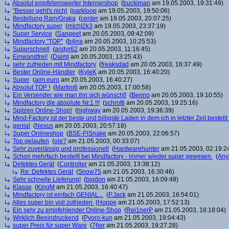
Absolut empfelenswerter Internershop
(
buckiman
am 19.05.2003, 19:31:49)
"Besser geht's nicht
(
parkloop
am 19.05.2003, 19:50:06)
Bestellung Ram/Graka
(
center
am 19.05.2003, 20:07:25)
Mindfactory super
(
mIchI2k3
am 19.05.2003, 23:37:19)
Super Service
(
Sangeet
am 20.05.2003, 09:42:09)
Mindfactory "TOP"
(
b4rra
am 20.05.2003, 10:25:53)
Superschnell
(
andyr62
am 20.05.2003, 11:16:45)
Einwandfrei!
(
Daiml
am 20.05.2003, 13:25:43)
sehr zufrieden mit Mindfactory
(
freaksdad
am 20.05.2003, 16:37:49)
Bester Online-Händler
(
KyleK
am 20.05.2003, 16:40:20)
Super
(
aim.euro
am 20.05.2003, 16:40:27)
Absolut TOP !
(
Martini6
am 20.05.2003, 17:00:58)
Ein Versender wie man ihn sich wünscht!
(
Benno
am 20.05.2003, 19:10:55)
Mindfactory die absolute Nr.1 !!!
(
schrotti
am 20.05.2003, 19:25:16)
Spitzen Online-Shop!
(
highway
am 20.05.2003, 19:36:39)
Mind-Factory ist der beste und billigste Laden in dem ich in letzter Zeit bestel
genial
(
Nexus
am 20.05.2003, 20:57:18)
Super Onlineshop
(
BSE-P|Snake
am 20.05.2003, 22:06:57)
Top gelaufen
(
ole?
am 21.05.2003, 00:33:07)
Sehr zuverlässig und professionell
(
Hardwarehunter
am 21.05.2003, 02:19:2
Schon mehrfach bestellt bei Mindfactory - immer wieder super gewesen.
(
Any
Defektes Gerät
(
Controller
am 21.05.2003, 13:38:12)
Re: Defektes Gerät
(
Snow75
am 21.05.2003, 16:30:46)
Sehr schnelle Lieferung!
(
bigdon
am 21.05.2003, 16:09:48)
Klasse
(
KingM
am 21.05.2003, 16:40:47)
Mindfactory ist einfach GENIAL...
(
P.Jack
am 21.05.2003, 16:54:01)
Alles super bin voll zufrieden
(
Hoppe
am 21.05.2003, 17:52:13)
Ein sehr zu empfehlender Online-Shop
(
Rei1nerP
am 21.05.2003, 18:18:04)
Wirklich Beeindruckend
(
Pyoro-kun
am 21.05.2003, 19:04:43)
super Preis für super Ware
(
76er
am 21.05.2003, 19:27:28)