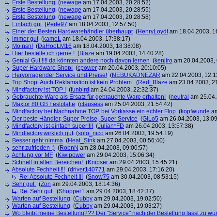
Erste Bestellung
(
newage
am 17.04.2003, 20:28:52)
Erste Bestellung
(
newage
am 17.04.2003, 20:28:55)
Erste Bestellung
(
newage
am 17.04.2003, 20:28:58)
Einfach gut
(
Perle97
am 18.04.2003, 12:57:50)
Einer der Besten Hardwarehändler überhaupt
(
HenryLoydt
am 18.04.2003, 1
immer gut
(
kameL
am 18.04.2003, 17:38:17)
Moinsn!
(
DaHooLM16
am 18.04.2003, 18:38:08)
Hier bestelle ich gerne.!
(
Blaze
am 19.04.2003, 14:40:28)
Genial Gut !!!! da könnten andere noch davon lernen
(
kenjiro
am 20.04.2003, 
Super Hardware Shop!
(
cpower
am 20.04.2003, 20:10:05)
Hervorragender Service und Preise!
(
NEBUKADNEZAR
am 22.04.2003, 12:1
Top Shop. Auch Reklamation ist kein Problem.
(
Red_Blaze
am 23.04.2003, 21
Mindfactory ist TOP !
(
funbird
am 24.04.2003, 22:32:37)
Gebrauchte Ware als Ersatz für gebrauchte Ware erhalten!
(
neutral
am 25.04.
Maxtor 80 GB Festplatte
(
clausess
am 25.04.2003, 21:54:42)
Mindfactory bei Nachnahme TOP, bei Vorkasse ein echter Flop
(
kopfwunde
am
Der beste Händler, Super Preise, Super Service
(
GiLo5
am 26.04.2003, 13:09
Mindfactory ist einfach super!!!!
(
Julian*FD
am 26.04.2003, 13:57:38)
Mindfactory,wirklich gut
(
solo_nico
am 26.04.2003, 19:54:19)
Besser geht nimma
(
Heat_Sink
am 27.04.2003, 00:56:40)
sehr zufrieden :)
(
RobnN
am 28.04.2003, 09:00:57)
Achtung vor MF
(
Kiwipower
am 29.04.2003, 15:06:34)
Schnell in allen Bereichen!
(
Knipser
am 29.04.2003, 15:45:21)
Absolute Fechheit !!!
(
driver140771
am 29.04.2003, 17:16:20)
Re: Absolute Fechheit !!!
(
Snow75
am 30.04.2003, 08:53:15)
Sehr gut.
(
Zon
am 29.04.2003, 18:14:36)
Re: Sehr gut.
(
Shopper1
am 29.04.2003, 18:42:37)
Warten auf Bestellung
(
Cubby
am 29.04.2003, 19:02:50)
Warten auf Bestellung
(
Cubby
am 29.04.2003, 19:03:27)
Wo bleibt meine Bestellung??? Der "Service" nach der Bestellung lässt zu wün