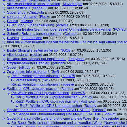
Alles wunderbar bis aufs bezahlen
(
MovieKnight
am 02.06.2003, 15:48:12)
Alles bestens!!!
(
seppel33
am 02.06.2003, 18:30:59)
Super Shop
(
Chattytobi
am 02.06.2003, 19:09:09)
sehr guter Versand!
(
Flocke
am 02.06.2003, 20:05:11)
Perfekt
(
blitzung
am 03.06.2003, 10:00:47)
Guter Shop, Super Abwicklung
(
AchimT
am 03.06.2003, 13:10:39)
Einer der Besten (wenn nicht der Beste) Onlineshops die ich kenne!
(
PC-Tech
Schnelle Reklamationsbearbeitung
(
Colandi
am 03.06.2003, 15:38:04)
Diveres
(
laif-hartmann
am 03.06.2003, 15:45:18)
über die kurzen bearbeitungszeit meiner bestellung bin ich sehr erfreut und somi
03.06.2003, 15:47:27)
Bester Shop allerzeiten weiter so
(
NOOB
am 03.06.2003, 15:52:35)
Alles bestens!
(
redbird
am 03.06.2003, 16:07:08)
Ich kann den Händler nur empfehlen...
(
teddybeer
am 03.06.2003, 16:15:16)
Empfehlenswerter Händler!
(
gerronrw
am 03.06.2003, 20:43:24)
Super!
(
ollitrop
am 03.06.2003, 23:35:20)
Zu wehnige informationen !
(
SwS
am 03.06.2003, 23:55:17)
Re: Zu wehnige informationen !
(
Snow75
am 04.06.2003, 10:53:43)
Verbesserung :)
(
SwS
am 06.06.2003, 02:06:30)
Re: Zu wehnige informationen !
(
ageeye
am 06.06.2003, 08:06:58)
Wollte ein CPU-Upgrade machen
(
Schugy
am 04.06.2003, 00:35:08)
Re: Wollte ein CPU-Upgrade machen
(
Snow75
am 04.06.2003, 10:42:23)
Re(2): Wollte ein CPU-Upgrade machen
(
Schugy
am 04.06.2003, 17:14
Re(2): Wollte ein CPU-Upgrade machen
(
Misthaken
am 06.06.2003, 12:
Re(3): Wollte ein CPU-Upgrade machen
(
Schugy
am 06.06.2003, 22:
Service und Kundenbetreuung sind MANGELHAFT !!!!
(
Stefan T.
am 04.06.200
Re: Service und Kundenbetreuung sind MANGELHAFT !!!!
(
Snow75
am 04.
Super Preis, schnelle Lieferung und einwandfeie Ware
(
Herr Miesepeter
am 0
Re: Super Preis, schnelle Lieferung und einwandfeie Ware
(
Norwegische 