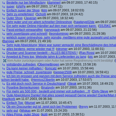
Bestelle nur bei Mindfactory
(
dammerl
am 09.07.2003, 17:40:15)
super
(
sNiPe
am 09.07.2003, 17:47:11)
Einfach super der Shop
(
klm
am 09.07.2003, 18:02:03)
Sehr zu empfehlen!
(
Scholli
am 09.07.2003, 18:24:42)
Guter Shop
(
Javeran
am 09.07.2003, 18:32:44)
Sehr guter und vor allem schneller Onlineshop
(
hawkeye02de
am 09.07.2003
Ein sehr guter Online-Händler auf den man sich verlassen kann.
(
SSJ5KC
am 
Passt einfach einwandfrei
(
servopack
am 09.07.2003, 21:22:56)
sehr zuverlässig und schnell!
(
leondomingo
am 09.07.2003, 21:29:38)
wirklich super onlineshop, sehr günstig, meißtens eine gute auswahl und schn
(
Bangee
am 09.07.2003, 21:49:16)
Sehr gute Abwicklung; Ware war super verpackt, eine Beschädigung des Inhalt
alles bestens, gerne wieder mal !!!
(
stromer
am 10.07.2003, 11:00:31)
Drucker und Scanner bestellt -- ALLES BESTENS !
(
Ras Rossi
am 10.07.2003
Angebot & Preis top, Website lahm & Lieferzeiten zu lang
(
plc
am 10.07.2003,
Vom Autor zurückgezogen oder Autor hat seine Registrierung nicht bestätigt
(
vollständig zufrieden
(
Obermettingen
am 10.07.2003, 15:58:19)
Da kann keiner mithalten !
(
tomcatz
am 10.07.2003, 15:58:44)
gute Preise, schnell, zuverlässig
(
pepper2508
am 10.07.2003, 16:59:41)
Ich bin im grossen und ganzen mit dem Service zufrieden auch die Preise sind
schon bestellt habe.
(
Henrico23berlin
am 10.07.2003, 17:53:07)
Es gibt doch noch Service in Deutschland!
(
Steak
am 10.07.2003, 18:49:23)
Posetive Bemerkungen
(
tinalaydy
am 10.07.2003, 18:51:36)
Für mehr als 500.000,- bestellt und immer voll zufrieden ...!!!
(
Dirty-Steve
am 10
Gute Abwicklung Danke! Hat alles soweit gepasst! Gerne wieder! Danke!Man ka
(
mailkorb
am 11.07.2003, 09:36:34)
Einfach Top
(
Mursel
am 11.07.2003, 10:45:47)
Ob ein Discounter gut ist, zeigt sich bei Problemen
(
freyyy
am 11.07.2003, 11:
sehr gut
(
Wiskas
am 11.07.2003, 15:24:20)
Alles Prima, guter Shop
(
kolli
am 11.07.2003, 15:38:51)