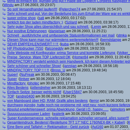
Mind ist einfach toll, günstig und gut !! Habe die Logitech Cordless Naviga
(
Windu
am 27.06.2003, 20:23:07)
So soll Versandhandel laufen!!!!
(
Peterchen74
am 27.06.2003, 21:54:37)
Sehr schnell und gut. Von der Bestellung bis zum Erhalt der Ware war es wirkl
super online shop
(
sati
am 28.06.2003, 03:17:02)
wirklich top der laden mindfactory :)
(
Szilard
am 28.06.2003, 03:38:17)
Sehr guter Shop alles übersichtlich und sau schnell.
(
Lenin
am 28.06.2003, 1
Nur positive Erfahrungen
(
danielsan
am 28.06.2003, 11:25:21)
Schnell , ausführliche und umfassende Statusinformationen per mail
(
stmka
a
Diesen Shop kann man nur wärmstens weiterempfehlen!!!
(
berndstange
am 28
SEHR EMPFEHLENSWERT ! ! !!
(
kuba
am 28.06.2003, 16:58:33)
HP Photodrucker 7550
(
falconeddy
am 28.06.2003, 19:02:33)
Tolle Webside mit Konfigurator, prima Service und korrekte Lieferung
(
Volker
Preise, Service, Ware TOP, Lieferzeit OK
(
Homer84
am 29.06.2003, 11:20:43)
MINDFACTORY versteht wirklich sein Handwerk. Ich kann diesen Anbieter jed
Sehr schöner und schneller Shop!
(
jannijan
am 29.06.2003, 18:56:18)
MINDFACTORY: TOP ! ! ! !!
(
Bross_U
am 29.06.2003, 19:48:34)
Super!
(
NuFreak
am 30.06.2003, 00:08:47)
Super
(
lintver
am 30.06.2003, 12:18:04)
Mindfactory
(
photec
am 30.06.2003, 17:15:48)
Alles Bestens
(
pillendreher
am 30.06.2003, 18:13:11)
Einfach Spitze, besser gehts nicht!
(
User15847
am 30.06.2003, 18:45:58)
TOP
(
andre0400
am 30.06.2003, 19:04:25)
von Mainboard über HD, RAM, Grafik alles bestens
(
terror
am 30.06.2003, 19
durchweg günstig, hatte noch nie probleme mit, jetzt neu: noch kurzere lieferz
Absolut empfehlenswert, prima Abwicklung, Gerät i.O., happy.......
(
almotors
am
Suuuuuuuuuuuuper Laden
(
walerik
am 30.06.2003, 23:09:05)
Super Kundenserveice, schnelle reklamation,schneller versand..alles super!!!
Gesamteindruck: Bestens! (Bestellung TFT 17" NEC 1760NEX-BK + Kabel)
(
K
Eine Berg und Talfahrt -> Reklamation - Geld zurück
(
Aut160
am 01.07.2003, 