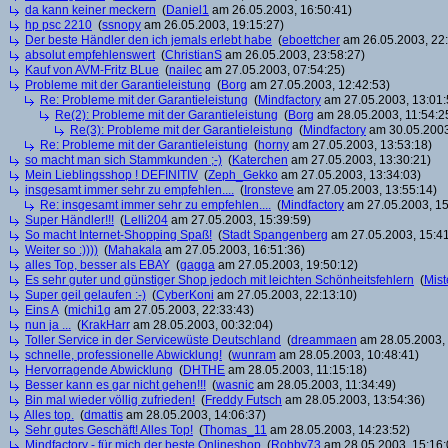
da kann keiner meckern
(
Daniel1
am 26.05.2003, 16:50:41)
hp psc 2210
(
ssnopy
am 26.05.2003, 19:15:27)
Der beste Händler den ich jemals erlebt habe
(
eboettcher
am 26.05.2003, 22:
absolut empfehlenswert
(
ChristianS
am 26.05.2003, 23:58:27)
Kauf von AVM-Fritz BLue
(
nailec
am 27.05.2003, 07:54:25)
Probleme mit der Garantieleistung
(
Borg
am 27.05.2003, 12:42:53)
Re: Probleme mit der Garantieleistung
(
Mindfactory
am 27.05.2003, 13:01:
Re(2): Probleme mit der Garantieleistung
(
Borg
am 28.05.2003, 11:54:2
Re(3): Probleme mit der Garantieleistung
(
Mindfactory
am 30.05.2003
Re: Probleme mit der Garantieleistung
(
horny
am 27.05.2003, 13:53:18)
so macht man sich Stammkunden ;-)
(
Katerchen
am 27.05.2003, 13:30:21)
Mein Lieblingsshop ! DEFINITIV
(
Zeph_Gekko
am 27.05.2003, 13:34:03)
insgesamt immer sehr zu empfehlen....
(
Ironsteve
am 27.05.2003, 13:55:14)
Re: insgesamt immer sehr zu empfehlen....
(
Mindfactory
am 27.05.2003, 15
Super Händler!!!
(
Lelli204
am 27.05.2003, 15:39:59)
So macht Internet-Shopping Spaß!
(
Stadt Spangenberg
am 27.05.2003, 15:41
Weiter so :))))
(
Mahakala
am 27.05.2003, 16:51:36)
alles Top, besser als EBAY
(
gagga
am 27.05.2003, 19:50:12)
Es sehr guter und günstiger Shop jedoch mit leichten Schönheitsfehlern
(
Mist
Super geil gelaufen :-)
(
CyberKoni
am 27.05.2003, 22:13:10)
Eins A
(
michi1g
am 27.05.2003, 22:33:43)
nun ja ...
(
KrakHarr
am 28.05.2003, 00:32:04)
Toller Service in der Servicewüste Deutschland
(
dreammaen
am 28.05.2003, 
schnelle, professionelle Abwicklung!
(
wunram
am 28.05.2003, 10:48:41)
Hervorragende Abwicklung
(
DHTHE
am 28.05.2003, 11:15:18)
Besser kann es gar nicht gehen!!!
(
wasnic
am 28.05.2003, 11:34:49)
Bin mal wieder völlig zufrieden!
(
Freddy Futsch
am 28.05.2003, 13:54:36)
Alles top.
(
dmattis
am 28.05.2003, 14:06:37)
Sehr gutes Geschäft! Alles Top!
(
Thomas_11
am 28.05.2003, 14:23:52)
Mindfactory - für mich der beste Onlineshop
(
Robby73
am 28.05.2003, 15:16: