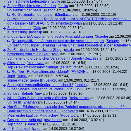
Sehr schnelle Lieferzeiten
(
wulfe
am 11.06.2003, 17:24:04)
Super Shop bin sehr zufrieden
(
kletka
am 11.06.2003, 17:38:50)
So ziemlich der beste!
(
ganon
am 11.06.2003, 18:02:45)
Re: So ziemlich der beste!
(
Mindfactory
am 11.06.2003, 23:12:19)
Blitzschneller Versand,Top Service!!Das ist MINDFACTORY!!Super,weiter so!!:-
gut - besser - MINDFACTORY
(
mindfactory-fan
am 11.06.2003, 19:12:49)
Sehr zufrieden
(
Odju
am 11.06.2003, 22:33:19)
Kurzfassung
(
laser3p
am 11.06.2003, 23:43:18)
unqualifizierte Antworten und freche Anschuldigungen
(
Scooter
am 12.06.2003
Re: unqualifizierte Antworten und freche Anschuldigungen
(
Schugy
am 16.0
Spitzen Shop, super Beratung live via Chat, sehr kompetent, super schneller V
Zur Zeit der beste Hardware-Shop!
(
dexta
am 12.06.2003, 13:24:12)
bewertung zum telefonkauf
(
erdi
am 12.06.2003, 17:17:01)
Schneller und ordentlicher Versänder!
(
Daniel@Geizhlse
am 12.06.2003, 17:
Alles super
(
moldowan
am 12.06.2003, 18:16:54)
Top - Reklamationsabwicklung!!
(
selterdurst
am 12.06.2003, 19:16:56)
Re: Top - Reklamationsabwicklung!!
(
FMA24H
am 13.06.2003, 11:44:22)
Top!!
(
nutnik
am 12.06.2003, 19:57:44)
Immer wieder gerne !!!
(
Jeka26
am 13.06.2003, 01:42:17)
Sehr guter Versandhändler, sehr schnell !
(
annios
am 13.06.2003, 09:16:04)
Super Service und sehr gute Preise
(
pitbull1968
am 13.06.2003, 16:32:09)
Seriöser Betrieb
(
guy
am 13.06.2003, 18:26:30)
ist ein Guter Schop bin sehr zufrieden
(
heinzbecker
am 13.06.2003, 20:03:48
Spitze !!!
(
Zhathan
am 13.06.2003, 21:54:14)
Nur Gute Erfahrungen - schade das Portofrei neuerdings nicht mehr ab 50 euro
Habe mir ein Mainbord bestellt.....
(
bc.VeraN
am 14.06.2003, 11:52:35)
Mein erster kauf bei Mindfactory
(
Robert62
am 14.06.2003, 12:38:31)
Gesamturteil, sehr gut
(
psychotoni
am 14.06.2003, 13:02:41)
Top Shop!
(
Doink
am 14.06.2003, 13:15:48)
:-) Einfach gut!
(
cytom
am 14.06.2003, 16:37:54)