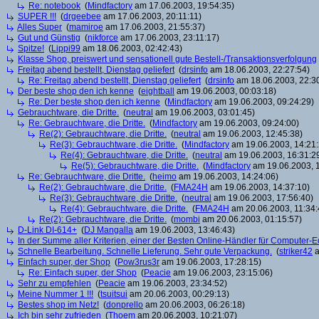
Re: notebook
(
Mindfactory
am 17.06.2003, 19:54:35)
SUPER !!!
(
drgeebee
am 17.06.2003, 20:11:11)
Alles Super
(
mamiroe
am 17.06.2003, 21:55:37)
Gut und Günstig
(
nikforce
am 17.06.2003, 23:11:17)
Spitze!
(
Lippi99
am 18.06.2003, 02:42:43)
Klasse Shop, preiswert und sensationell gute Bestell-/Transaktionsverfolgung
Freitag abend bestellt, Dienstag geliefert
(
drsinfo
am 18.06.2003, 22:27:54)
Re: Freitag abend bestellt, Dienstag geliefert
(
drsinfo
am 18.06.2003, 22:3
Der beste shop den ich kenne
(
eightball
am 19.06.2003, 00:03:18)
Re: Der beste shop den ich kenne
(
Mindfactory
am 19.06.2003, 09:24:29)
Gebrauchtware, die Dritte.
(
neutral
am 19.06.2003, 03:01:45)
Re: Gebrauchtware, die Dritte.
(
Mindfactory
am 19.06.2003, 09:24:00)
Re(2): Gebrauchtware, die Dritte.
(
neutral
am 19.06.2003, 12:45:38)
Re(3): Gebrauchtware, die Dritte.
(
Mindfactory
am 19.06.2003, 14:21:
Re(4): Gebrauchtware, die Dritte.
(
neutral
am 19.06.2003, 16:31:2
Re(5): Gebrauchtware, die Dritte.
(
Mindfactory
am 19.06.2003, 1
Re: Gebrauchtware, die Dritte.
(
heimo
am 19.06.2003, 14:24:06)
Re(2): Gebrauchtware, die Dritte.
(
FMA24H
am 19.06.2003, 14:37:10)
Re(3): Gebrauchtware, die Dritte.
(
neutral
am 19.06.2003, 17:56:40)
Re(4): Gebrauchtware, die Dritte.
(
FMA24H
am 20.06.2003, 11:34:
Re(2): Gebrauchtware, die Dritte.
(
mombi
am 20.06.2003, 01:15:57)
D-Link DI-614+
(
DJ Mangalla
am 19.06.2003, 13:46:43)
In der Summe aller Kriterien, einer der Besten Online-Händler für Computer-
Schnelle Bearbeitung. Schnelle Lieferung. Sehr gute Verpackung.
(
striker42
a
Einfach super, der Shop
(
Pow3rus3r
am 19.06.2003, 17:28:15)
Re: Einfach super, der Shop
(
Peacie
am 19.06.2003, 23:15:06)
Sehr zu empfehlen
(
Peacie
am 19.06.2003, 23:34:52)
Meine Nummer 1 !!!
(
tsuitsui
am 20.06.2003, 00:29:13)
Bestes shop im Netz!
(
donprello
am 20.06.2003, 06:26:18)
Ich bin sehr zufrieden
(
Thoem
am 20.06.2003, 10:21:07)