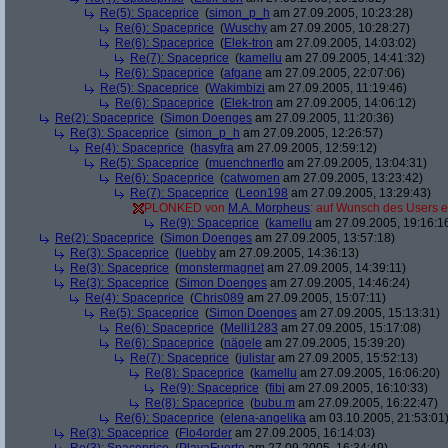
Re(5): Spaceprice
(
simon_p_h
am 27.09.2005, 10:23:28)
Re(6): Spaceprice
(
Wuschy
am 27.09.2005, 10:28:27)
Re(6): Spaceprice
(
Elek-tron
am 27.09.2005, 14:03:02)
Re(7): Spaceprice
(
kamellu
am 27.09.2005, 14:41:32)
Re(6): Spaceprice
(
afgane
am 27.09.2005, 22:07:06)
Re(5): Spaceprice
(
Wakimbizi
am 27.09.2005, 11:19:46)
Re(6): Spaceprice
(
Elek-tron
am 27.09.2005, 14:06:12)
Re(2): Spaceprice
(
Simon Doenges
am 27.09.2005, 11:20:36)
Re(3): Spaceprice
(
simon_p_h
am 27.09.2005, 12:26:57)
Re(4): Spaceprice
(
hasyfra
am 27.09.2005, 12:59:12)
Re(5): Spaceprice
(
muenchnerflo
am 27.09.2005, 13:04:31)
Re(6): Spaceprice
(
catwomen
am 27.09.2005, 13:23:42)
Re(7): Spaceprice
(
Leon198
am 27.09.2005, 13:29:43)
PLONKED von
M.A. Morpheus
: auf Wunsch des Users e
Re(9): Spaceprice
(
kamellu
am 27.09.2005, 19:16:1
Re(2): Spaceprice
(
Simon Doenges
am 27.09.2005, 13:57:18)
Re(3): Spaceprice
(
luebby
am 27.09.2005, 14:36:13)
Re(3): Spaceprice
(
monstermagnet
am 27.09.2005, 14:39:11)
Re(3): Spaceprice
(
Simon Doenges
am 27.09.2005, 14:46:24)
Re(4): Spaceprice
(
Chris089
am 27.09.2005, 15:07:11)
Re(5): Spaceprice
(
Simon Doenges
am 27.09.2005, 15:13:31)
Re(6): Spaceprice
(
Melli1283
am 27.09.2005, 15:17:08)
Re(6): Spaceprice
(
nägele
am 27.09.2005, 15:39:20)
Re(7): Spaceprice
(
julistar
am 27.09.2005, 15:52:13)
Re(8): Spaceprice
(
kamellu
am 27.09.2005, 16:06:20)
Re(9): Spaceprice
(
fibi
am 27.09.2005, 16:10:33)
Re(8): Spaceprice
(
bubu.m
am 27.09.2005, 16:22:47)
Re(6): Spaceprice
(
elena-angelika
am 03.10.2005, 21:53:01
Re(3): Spaceprice
(
Flo4order
am 27.09.2005, 16:14:03)