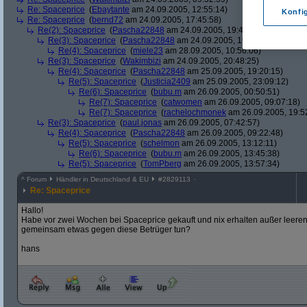
Re: Spaceprice
(
Ebaytante
am 24.09.2005, 12:55:14)
Konfi
Re: Spaceprice
(
bernd72
am 24.09.2005, 17:45:58)
Re(2): Spaceprice
(
Pascha22848
am 24.09.2005, 19:42:18)
Re(3): Spaceprice
(
Pascha22848
am 24.09.2005, 19:57:30)
Re(4): Spaceprice
(
miele23
am 28.09.2005, 10:56:06)
Re(3): Spaceprice
(
Wakimbizi
am 24.09.2005, 20:48:25)
Re(4): Spaceprice
(
Pascha22848
am 25.09.2005, 19:20:15)
Re(5): Spaceprice
(
Justicia2409
am 25.09.2005, 23:09:12)
Re(6): Spaceprice
(
bubu.m
am 26.09.2005, 00:50:51)
Re(7): Spaceprice
(
catwomen
am 26.09.2005, 09:07:18)
Re(7): Spaceprice
(
rachelochmonek
am 26.09.2005, 19:5
Re(3): Spaceprice
(
paul.jonas
am 26.09.2005, 07:42:57)
Re(4): Spaceprice
(
Pascha22848
am 26.09.2005, 09:22:48)
Re(5): Spaceprice
(
schelmon
am 26.09.2005, 13:12:11)
Re(6): Spaceprice
(
bubu.m
am 26.09.2005, 13:45:38)
Re(5): Spaceprice
(
TomPberg
am 26.09.2005, 13:57:34)
^
Forum
Händler in Deutschland & EU
#
2829113
Re: Spaceprice
Hallo!
Habe vor zwei Wochen bei Spaceprice gekauft und nix erhalten außer leere
gemeinsam etwas gegen diese Betrüger tun?
hans