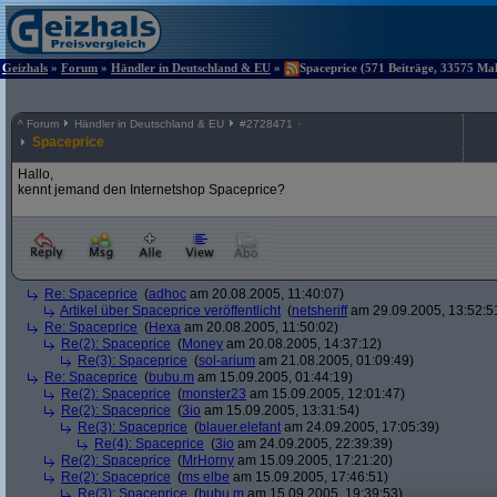
Geizhals
»
Forum
»
Händler in Deutschland & EU
»
Spaceprice (571 Beiträge, 33575 Mal
^
Forum
Händler in Deutschland & EU
#
2728471
Spaceprice
Hallo,
kennt jemand den Internetshop Spaceprice?
Re: Spaceprice
(
adhoc
am 20.08.2005, 11:40:07)
Artikel über Spaceprice veröffentlicht
(
netsheriff
am 29.09.2005, 13:52:5
Re: Spaceprice
(
Hexa
am 20.08.2005, 11:50:02)
Re(2): Spaceprice
(
Money
am 20.08.2005, 14:37:12)
Re(3): Spaceprice
(
sol-arium
am 21.08.2005, 01:09:49)
Re: Spaceprice
(
bubu.m
am 15.09.2005, 01:44:19)
Re(2): Spaceprice
(
monster23
am 15.09.2005, 12:01:47)
Re(2): Spaceprice
(
3io
am 15.09.2005, 13:31:54)
Re(3): Spaceprice
(
blauer.elefant
am 24.09.2005, 17:05:39)
Re(4): Spaceprice
(
3io
am 24.09.2005, 22:39:39)
Re(2): Spaceprice
(
MrHorny
am 15.09.2005, 17:21:20)
Re(2): Spaceprice
(
ms elbe
am 15.09.2005, 17:46:51)
Re(3): Spaceprice
(
bubu.m
am 15.09.2005, 19:39:53)