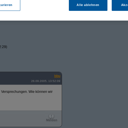
gurieren
Alle ablehnen
Akz
2:29)
bbu
26.09.2005, 13:52:09
n Versprechungen. Wie können wir