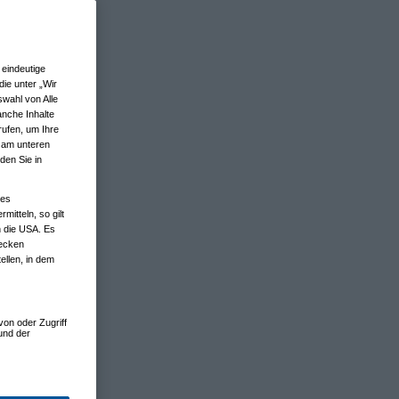
eindeutige
ie unter „Wir
wahl von Alle
anche Inhalte
rufen, um Ihre
n am unteren
den Sie in
nes
tteln, so gilt
n die USA. Es
wecken
ellen, in dem
von oder Zugriff
und der