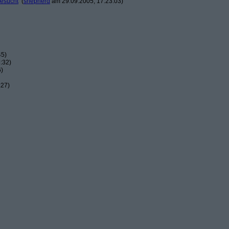
gesucht
(
shepherd
am 29.09.2005, 17:23:03)
45)
:32)
6)
:27)