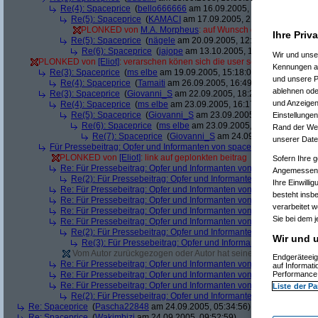
Re(4): Spaceprice
(
bello666666
am 16.09.2005, 11:01:25)
Re(5): Spaceprice
(
KAMACI
am 17.09.2005, 21:11:53)
PLONKED von
M.A. Morpheus
: auf Wunsch des Users entfer
Ihre Priv
Re(5): Spaceprice
(
nägele
am 20.09.2005, 12:29:04)
Re(6): Spaceprice
(
jajope
am 13.10.2005, 15:41:15)
Wir und uns
PLONKED von
[Eliot]
: verarschen könen sich die user selber, dafür brau
Kennungen au
Re(3): Spaceprice
(
ms elbe
am 19.09.2005, 15:18:06)
und unsere P
Re(4): Spaceprice
(
Tamaiti
am 26.09.2005, 16:49:03)
ablehnen oder
Re(3): Spaceprice
(
Giovanni_S
am 22.09.2005, 18:27:51)
und Anzeigen
Re(4): Spaceprice
(
ms elbe
am 23.09.2005, 16:17:37)
Re(5): Spaceprice
(
Giovanni_S
am 23.09.2005, 16:49:05)
Einstellungen
Re(6): Spaceprice
(
ms elbe
am 23.09.2005, 18:21:57)
Rand der Webs
Re(7): Spaceprice
(
Giovanni_S
am 24.09.2005, 01:21:35)
unserer Date
Für Pressebeitrag: Opfer und Informanten von spaceprice.net gesucht
PLONKED von
[Eliot]
: link auf geplonkten beitrag
(
Nagelfar
am 22.
Sofern Ihre g
Re: Für Pressebeitrag: Opfer und Informanten von spaceprice.net 
Angemessenhe
Re(2): Für Pressebeitrag: Opfer und Informanten von spaceprice
Ihre Einwilli
Re: Für Pressebeitrag: Opfer und Informanten von spaceprice.net 
besteht insb
Re: Für Pressebeitrag: Opfer und Informanten von spaceprice.net 
verarbeitet 
Re: Für Pressebeitrag: Opfer und Informanten von spaceprice.net 
Sie bei dem j
Re: Für Pressebeitrag: Opfer und Informanten von spaceprice.net 
Re(2): Für Pressebeitrag: Opfer und Informanten von spaceprice
Wir und u
Re(3): Für Pressebeitrag: Opfer und Informanten von spacepr
Vom Autor zurückgezogen oder Autor hat seine Registrierung nic
Endgeräteeig
Re: Für Pressebeitrag: Opfer und Informanten von spaceprice.net 
auf Informat
Re: Für Pressebeitrag: Opfer und Informanten von spaceprice.net 
Performance 
Re: Für Pressebeitrag: Opfer und Informanten von spaceprice.net 
Liste der Pa
Re(2): Für Pressebeitrag: Opfer und Informanten von spaceprice
Re: Spaceprice
(
Pascha22848
am 24.09.2005, 05:34:56)
Re: Spaceprice
(
Wakimbizi
am 24.09.2005, 09:52:59)