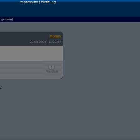
Impressum
|
Werbung
 gelesen)
Money
20.08.2005, 11:22:57
1)