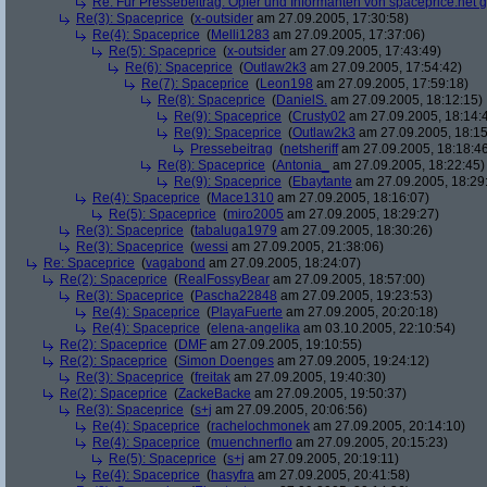
Re: Für Pressebeitrag: Opfer und Informanten von spaceprice.net 
Re(3): Spaceprice
(
x-outsider
am 27.09.2005, 17:30:58)
Re(4): Spaceprice
(
Melli1283
am 27.09.2005, 17:37:06)
Re(5): Spaceprice
(
x-outsider
am 27.09.2005, 17:43:49)
Re(6): Spaceprice
(
Outlaw2k3
am 27.09.2005, 17:54:42)
Re(7): Spaceprice
(
Leon198
am 27.09.2005, 17:59:18)
Re(8): Spaceprice
(
DanielS.
am 27.09.2005, 18:12:15)
Re(9): Spaceprice
(
Crusty02
am 27.09.2005, 18:14:
Re(9): Spaceprice
(
Outlaw2k3
am 27.09.2005, 18:15
Pressebeitrag
(
netsheriff
am 27.09.2005, 18:18:4
Re(8): Spaceprice
(
Antonia_
am 27.09.2005, 18:22:45)
Re(9): Spaceprice
(
Ebaytante
am 27.09.2005, 18:29
Re(4): Spaceprice
(
Mace1310
am 27.09.2005, 18:16:07)
Re(5): Spaceprice
(
miro2005
am 27.09.2005, 18:29:27)
Re(3): Spaceprice
(
tabaluga1979
am 27.09.2005, 18:30:26)
Re(3): Spaceprice
(
wessi
am 27.09.2005, 21:38:06)
Re: Spaceprice
(
vagabond
am 27.09.2005, 18:24:07)
Re(2): Spaceprice
(
RealFossyBear
am 27.09.2005, 18:57:00)
Re(3): Spaceprice
(
Pascha22848
am 27.09.2005, 19:23:53)
Re(4): Spaceprice
(
PlayaFuerte
am 27.09.2005, 20:20:18)
Re(4): Spaceprice
(
elena-angelika
am 03.10.2005, 22:10:54)
Re(2): Spaceprice
(
DMF
am 27.09.2005, 19:10:55)
Re(2): Spaceprice
(
Simon Doenges
am 27.09.2005, 19:24:12)
Re(3): Spaceprice
(
freitak
am 27.09.2005, 19:40:30)
Re(2): Spaceprice
(
ZackeBacke
am 27.09.2005, 19:50:37)
Re(3): Spaceprice
(
s+j
am 27.09.2005, 20:06:56)
Re(4): Spaceprice
(
rachelochmonek
am 27.09.2005, 20:14:10)
Re(4): Spaceprice
(
muenchnerflo
am 27.09.2005, 20:15:23)
Re(5): Spaceprice
(
s+j
am 27.09.2005, 20:19:11)
Re(4): Spaceprice
(
hasyfra
am 27.09.2005, 20:41:58)