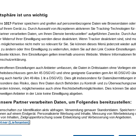
nt
(
currabe
am 26.09.2005, 16:58:05)
atsphäre ist uns wichtig
ere
1017
-Partner speichern und greifen auf personenbezogene Daten wie Browserdaten oder 
chen sie nicht dich
(
Nagelfar
am 17.09.2005, 21:42:46)
f Ihrem Gerät zu. Durch Auswahl von Akzeptieren aktivieren Sie Tracking-Technologien für d
artner verarbeiten Daten, um Ihnen Dienste bereitzustellen“ aufgeführten Zwecke. Durch Aus
 Widerruf Ihrer Einwilligung werden diese deaktiviert. Wenn Tracker deaktiviert sind, sind m
 möglicherweise nicht mehr so relevant für Sie. Sie können dieses Menü jederzeit wieder auf
 zu ändern oder Ihre Einwilligung zu widerrufen, indem Sie auf den Link Cookie-Einstellunge
eite klicken. Ihre Einstellungen gelten innerhalb unseres Website. Weitere Informationen fin
nschutzerklärung.
(
netsheriff
am 22.09.2005, 19:43:24)
09.2005, 21:20:24)
etroffenen Einstellungen auch Anbieter umfassen, die Daten in Drittstaaten ohne Vorliegen ei
gesucht
(
rewego
am 24.09.2005, 16:50:48)
itsbeschlusses gem Art 45 DSGVO und ohne geeignete Garantien gem Art 46 DSGVO übermi
.net gesucht
(
bubu.m
am 24.09.2005, 17:43:01)
gung auch hierfür (Art 49 Abs 1 lit a DSGVO). Dies gilt insbesondere für Datenübermittlungen i
gesucht
(
Justicia2409
am 25.09.2005, 14:27:49)
esondere das Risiko, dass Ihre Daten durch Behörden zu Kontroll- und zu Überwachungsz
gesucht
(
Wuschy
am 26.09.2005, 16:56:05)
werden können, möglicherweise auch ohne Rechtsbehelfsmöglichkeiten. Dies können Sie abst
gesucht
(
verudela
am 27.09.2005, 18:05:34)
eweiligen Anbieter in der Liste keine Einwilligung abgeben.
gesucht
(
currabe
am 27.09.2005, 18:25:12)
.net gesucht
(
verudela
am 27.09.2005, 21:22:23)
nsere Partner verarbeiten Daten, um Folgendes bereitzustellen:
ice.net gesucht
(
koma73
am 27.09.2005, 21:54:14)
ht bestätigt
(
Nagelfar
am 28.09.2005, 13:30:03)
enschaften zur Identifikation aktiv abfragen. Verwendung genauer Standortdaten. Speichern 
gesucht
(
koma73
am 27.09.2005, 20:59:07)
ionen auf einem Endgerät. Personalisierte Werbung und Inhalte, Messung von Werbeleistung 
gesucht
von Inhalten, Zielgruppenforschung sowie Entwicklung und Verbesserung von Angeboten.
(
elena-angelika
am 29.09.2005, 21:54:52)
gesucht
(
powerbuster
am 30.09.2005, 06:26:35)
rtner (Lieferanten)
.net gesucht
(
ZackeBacke
am 30.09.2005, 09:27:01)