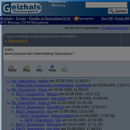
Impressum
|
Werbung
Geizhals
»
Forum
»
Händler in Deutschland & EU
»
Spaceprice
Top-100
|
Fresh-100
(571 Beiträge, 33744 Mal gelesen)
Du bist nicht angemeldet. [
Login/Registrieren
]
^
Forum
Händler in Deutschland & EU
#
2728471
Spaceprice
Hallo,
kennt jemand den Internetshop Spaceprice?
Re: Spaceprice
(
adhoc
am 20.08.2005, 11:40:07)
Artikel über Spaceprice veröffentlicht
(
netsheriff
am 29.09.2005, 13:52:5
Re: Spaceprice
(
Hexa
am 20.08.2005, 11:50:02)
Re(2): Spaceprice
(
Money
am 20.08.2005, 14:37:12)
Re(3): Spaceprice
(
sol-arium
am 21.08.2005, 01:09:49)
Re: Spaceprice
(
bubu.m
am 15.09.2005, 01:44:19)
Re(2): Spaceprice
(
monster23
am 15.09.2005, 12:01:47)
Re(2): Spaceprice
(
3io
am 15.09.2005, 13:31:54)
Re(3): Spaceprice
(
blauer.elefant
am 24.09.2005, 17:05:39)
Re(4): Spaceprice
(
3io
am 24.09.2005, 22:39:39)
Re(2): Spaceprice
(
MrHorny
am 15.09.2005, 17:21:20)
Re(2): Spaceprice
(
ms elbe
am 15.09.2005, 17:46:51)