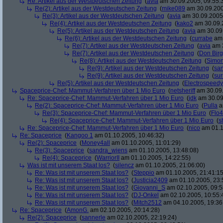
Re: Artikel aus der Westdeutschen Zeitung
(
avia
am 30.09.2005, 09:55:
Re(2): Artikel aus der Westdeutschen Zeitung
(
mike089
am 30.09.200
Re(3): Artikel aus der Westdeutschen Zeitung
(
avia
am 30.09.2005,
Re(4): Artikel aus der Westdeutschen Zeitung
(
kako2
am 30.09.2
Re(5): Artikel aus der Westdeutschen Zeitung
(
avia
am 30.09.
Re(6): Artikel aus der Westdeutschen Zeitung
(
currabe
am 
Re(7): Artikel aus der Westdeutschen Zeitung
(
avia
am 3
Re(7): Artikel aus der Westdeutschen Zeitung
(
Don Bir
Re(8): Artikel aus der Westdeutschen Zeitung
(
Simo
Re(9): Artikel aus der Westdeutschen Zeitung
(
san
Re(9): Artikel aus der Westdeutschen Zeitung
(
su
Re(5): Artikel aus der Westdeutschen Zeitung
(
Electrospeedy
Spaceprice-Chef: Mammut-Verfahren über 1 Mio Euro
(
netsheriff
am 30.09.
Re: Spaceprice-Chef: Mammut-Verfahren über 1 Mio Euro
(
jdk
am 30.09
Re(2): Spaceprice-Chef: Mammut-Verfahren über 1 Mio Euro
(
Pulla
a
Re(3): Spaceprice-Chef: Mammut-Verfahren über 1 Mio Euro
(
Flo4
Re(4): Spaceprice-Chef: Mammut-Verfahren über 1 Mio Euro
(
s
Re: Spaceprice-Chef: Mammut-Verfahren über 1 Mio Euro
(
nico
am 01.1
Re: Spaceprice
(
Kangoo 1
am 01.10.2005, 10:46:32)
Re(2): Spaceprice
(
Money4all
am 01.10.2005, 11:01:29)
Re(3): Spaceprice
(
sandra_wiens
am 01.10.2005, 13:48:08)
Re(4): Spaceprice
(
WarriorII
am 01.10.2005, 14:22:55)
Was ist mit unserem Staat los?
(
silencz
am 01.10.2005, 21:06:00)
Re: Was ist mit unserem Staat los?
(
Steppio
am 01.10.2005, 21:41:15
Re: Was ist mit unserem Staat los?
(
Justicia2409
am 01.10.2005, 23:
Re: Was ist mit unserem Staat los?
(
Giovanni_S
am 02.10.2005, 09:5
Re: Was ist mit unserem Staat los?
(
DJ-Onkel
am 02.10.2005, 10:55:
Re: Was ist mit unserem Staat los?
(
Mitch2512
am 04.10.2005, 19:36
Re: Spaceprice
(
AmonG.
am 02.10.2005, 20:14:28)
Re(2): Spaceprice
(
sannerle
am 02.10.2005, 22:19:24)