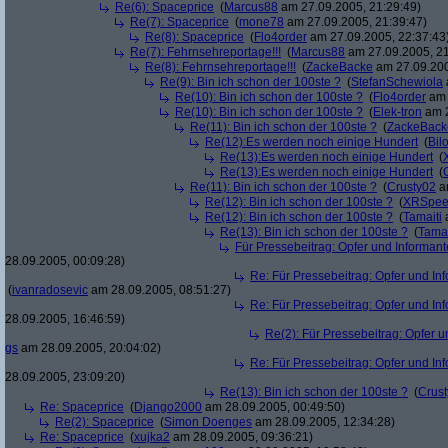
Re(6): Spaceprice
(
Marcus88
am 27.09.2005, 21:29:49)
Re(7): Spaceprice
(
mone78
am 27.09.2005, 21:39:47)
Re(8): Spaceprice
(
Flo4order
am 27.09.2005, 22:37:43
Re(7): Fehrnsehreportage!!!
(
Marcus88
am 27.09.2005, 21
Re(8): Fehrnsehreportage!!!
(
ZackeBacke
am 27.09.200
Re(9): Bin ich schon der 100ste ?
(
StefanSchewiola
Re(10): Bin ich schon der 100ste ?
(
Flo4order
am 
Re(10): Bin ich schon der 100ste ?
(
Elek-tron
am 2
Re(11): Bin ich schon der 100ste ?
(
ZackeBack
Re(12):Es werden noch einige Hundert
(
Bil
Re(13):Es werden noch einige Hundert
(
Re(13):Es werden noch einige Hundert
(
Re(11): Bin ich schon der 100ste ?
(
Crusty02
am
Re(12): Bin ich schon der 100ste ?
(
XRSpee
Re(12): Bin ich schon der 100ste ?
(
Tamaiti
a
Re(13): Bin ich schon der 100ste ?
(
Tamai
Für Pressebeitrag: Opfer und Informan
28.09.2005, 00:09:28)
Re: Für Pressebeitrag: Opfer und In
(
ivanradosevic
am 28.09.2005, 08:51:27)
Re: Für Pressebeitrag: Opfer und In
28.09.2005, 16:46:59)
Re(2): Für Pressebeitrag: Opfer 
gs
am 28.09.2005, 20:04:02)
Re: Für Pressebeitrag: Opfer und In
28.09.2005, 23:09:20)
Re(13): Bin ich schon der 100ste ?
(
Crus
Re: Spaceprice
(
Django2000
am 28.09.2005, 00:49:50)
Re(2): Spaceprice
(
Simon Doenges
am 28.09.2005, 12:34:28)
Re: Spaceprice
(
xujka2
am 28.09.2005, 09:36:21)