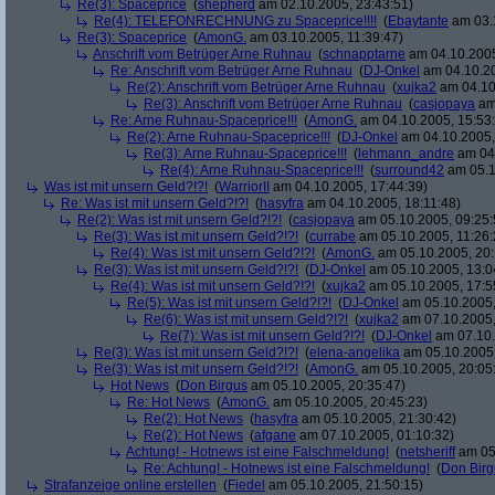
Re(3): Spaceprice
(
shepherd
am 02.10.2005, 23:43:51)
Re(4): TELEFONRECHNUNG zu Spaceprice!!!!
(
Ebaytante
am 03.1
Re(3): Spaceprice
(
AmonG.
am 03.10.2005, 11:39:47)
Anschrift vom Betrüger Arne Ruhnau
(
schnapptarne
am 04.10.2005
Re: Anschrift vom Betrüger Arne Ruhnau
(
DJ-Onkel
am 04.10.20
Re(2): Anschrift vom Betrüger Arne Ruhnau
(
xujka2
am 04.10
Re(3): Anschrift vom Betrüger Arne Ruhnau
(
casjopaya
am 
Re: Arne Ruhnau-Spaceprice!!!
(
AmonG.
am 04.10.2005, 15:53
Re(2): Arne Ruhnau-Spaceprice!!!
(
DJ-Onkel
am 04.10.2005,
Re(3): Arne Ruhnau-Spaceprice!!!
(
lehmann_andre
am 04.
Re(4): Arne Ruhnau-Spaceprice!!!
(
surround42
am 05.1
Was ist mit unsern Geld?!?!
(
WarriorII
am 04.10.2005, 17:44:39)
Re: Was ist mit unsern Geld?!?!
(
hasyfra
am 04.10.2005, 18:11:48)
Re(2): Was ist mit unsern Geld?!?!
(
casjopaya
am 05.10.2005, 09:25:
Re(3): Was ist mit unsern Geld?!?!
(
currabe
am 05.10.2005, 11:26:
Re(4): Was ist mit unsern Geld?!?!
(
AmonG.
am 05.10.2005, 20:
Re(3): Was ist mit unsern Geld?!?!
(
DJ-Onkel
am 05.10.2005, 13:0
Re(4): Was ist mit unsern Geld?!?!
(
xujka2
am 05.10.2005, 17:5
Re(5): Was ist mit unsern Geld?!?!
(
DJ-Onkel
am 05.10.2005,
Re(6): Was ist mit unsern Geld?!?!
(
xujka2
am 07.10.2005,
Re(7): Was ist mit unsern Geld?!?!
(
DJ-Onkel
am 07.10.
Re(3): Was ist mit unsern Geld?!?!
(
elena-angelika
am 05.10.2005,
Re(3): Was ist mit unsern Geld?!?!
(
AmonG.
am 05.10.2005, 20:05
Hot News
(
Don Birgus
am 05.10.2005, 20:35:47)
Re: Hot News
(
AmonG.
am 05.10.2005, 20:45:23)
Re(2): Hot News
(
hasyfra
am 05.10.2005, 21:30:42)
Re(2): Hot News
(
afgane
am 07.10.2005, 01:10:32)
Achtung! - Hotnews ist eine Falschmeldung!
(
netsheriff
am 05.
Re: Achtung! - Hotnews ist eine Falschmeldung!
(
Don Birg
Strafanzeige online erstellen
(
Fiedel
am 05.10.2005, 21:50:15)