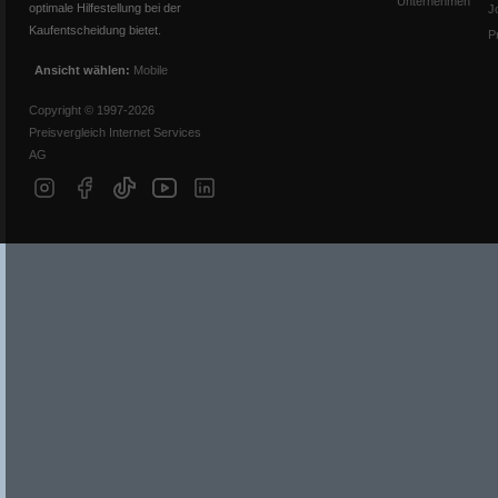
Unternehmen
optimale Hilfestellung bei der
J
Kaufentscheidung bietet.
P
Ansicht wählen:
Mobile
Copyright © 1997-2026
Preisvergleich Internet Services
AG