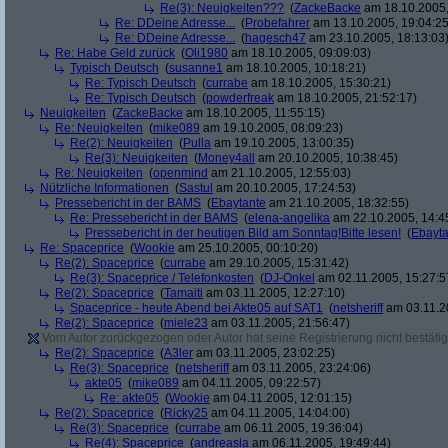
Re(3): Neuigkeiten???
(
ZackeBacke
am 18.10.2005,
Re: DDeine Adresse...
(
Probefahrer
am 13.10.2005, 19:04:25
Re: DDeine Adresse...
(
hagesch47
am 23.10.2005, 18:13:03
Re: Habe Geld zurück
(
Oli1980
am 18.10.2005, 09:09:03)
Typisch Deutsch
(
susanne1
am 18.10.2005, 10:18:21)
Re: Typisch Deutsch
(
currabe
am 18.10.2005, 15:30:21)
Re: Typisch Deutsch
(
powderfreak
am 18.10.2005, 21:52:17)
Neuigkeiten
(
ZackeBacke
am 18.10.2005, 11:55:15)
Re: Neuigkeiten
(
mike089
am 19.10.2005, 08:09:23)
Re(2): Neuigkeiten
(
Pulla
am 19.10.2005, 13:00:35)
Re(3): Neuigkeiten
(
Money4all
am 20.10.2005, 10:38:45)
Re: Neuigkeiten
(
openmind
am 21.10.2005, 12:55:03)
Nützliche Informationen
(
Sastul
am 20.10.2005, 17:24:53)
Pressebericht in der BAMS
(
Ebaytante
am 21.10.2005, 18:32:55)
Re: Pressebericht in der BAMS
(
elena-angelika
am 22.10.2005, 14:4
Pressebericht in der heutigen Bild am Sonntag!Bitte lesen!
(
Ebayta
Re: Spaceprice
(
Wookie
am 25.10.2005, 00:10:20)
Re(2): Spaceprice
(
currabe
am 29.10.2005, 15:31:42)
Re(3): Spaceprice / Telefonkosten
(
DJ-Onkel
am 02.11.2005, 15:27:5
Re(2): Spaceprice
(
Tamaiti
am 03.11.2005, 12:27:10)
Spaceprice - heute Abend bei Akte05 auf SAT1
(
netsheriff
am 03.11.2
Re(2): Spaceprice
(
miele23
am 03.11.2005, 21:56:47)
Vom Autor zurückgezogen oder Autor hat seine Registrierung nicht bestätig
Re(2): Spaceprice
(
A3ler
am 03.11.2005, 23:02:25)
Re(3): Spaceprice
(
netsheriff
am 03.11.2005, 23:24:06)
akte05
(
mike089
am 04.11.2005, 09:22:57)
Re: akte05
(
Wookie
am 04.11.2005, 12:01:15)
Re(2): Spaceprice
(
Ricky25
am 04.11.2005, 14:04:00)
Re(3): Spaceprice
(
currabe
am 06.11.2005, 19:36:04)
Re(4): Spaceprice
(
andreasla
am 06.11.2005, 19:49:44)