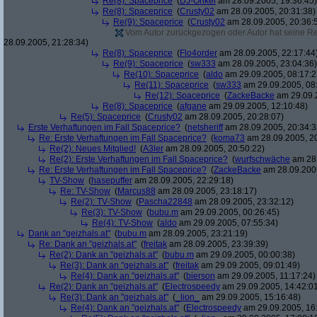
Re(8): Spaceprice
(
DJ-Onkel
am 28.09.2005, 19:36:45)
Re(8): Spaceprice
(
Crusty02
am 28.09.2005, 20:31:38)
Re(9): Spaceprice
(
Crusty02
am 28.09.2005, 20:36:
Vom Autor zurückgezogen oder Autor hat seine Regi
28.09.2005, 21:28:34)
Re(8): Spaceprice
(
Flo4order
am 28.09.2005, 22:17:44
Re(9): Spaceprice
(
sw333
am 28.09.2005, 23:04:36)
Re(10): Spaceprice
(
aldo
am 29.09.2005, 08:17:2
Re(11): Spaceprice
(
sw333
am 29.09.2005, 08
Re(12): Spaceprice
(
ZackeBacke
am 29.09.2
Re(8): Spaceprice
(
afgane
am 29.09.2005, 12:10:48)
Re(5): Spaceprice
(
Crusty02
am 28.09.2005, 20:28:07)
Erste Verhaftungen im Fall Spaceprice?
(
netsheriff
am 28.09.2005, 20:34:3
Re: Erste Verhaftungen im Fall Spaceprice?
(
koma73
am 28.09.2005, 20
Re(2): Neues Mitglied!
(
A3ler
am 28.09.2005, 20:50:22)
Re(2): Erste Verhaftungen im Fall Spaceprice?
(
wurfschwäche
am 28.
Re: Erste Verhaftungen im Fall Spaceprice?
(
ZackeBacke
am 28.09.2005
TV-Show
(
hasepuffer
am 28.09.2005, 22:29:18)
Re: TV-Show
(
Marcus88
am 28.09.2005, 23:18:17)
Re(2): TV-Show
(
Pascha22848
am 28.09.2005, 23:32:12)
Re(3): TV-Show
(
bubu.m
am 29.09.2005, 00:26:45)
Re(4): TV-Show
(
aldo
am 29.09.2005, 07:55:34)
Dank an "geizhals.at"
(
bubu.m
am 28.09.2005, 23:21:19)
Re: Dank an "geizhals.at"
(
freitak
am 28.09.2005, 23:39:39)
Re(2): Dank an "geizhals.at"
(
bubu.m
am 29.09.2005, 00:00:38)
Re(3): Dank an "geizhals.at"
(
freitak
am 29.09.2005, 09:01:49)
Re(4): Dank an "geizhals.at"
(
bierson
am 29.09.2005, 11:17:24)
Re(2): Dank an "geizhals.at"
(
Electrospeedy
am 29.09.2005, 14:42:0
Re(3): Dank an "geizhals.at"
(
_lion_
am 29.09.2005, 15:16:48)
Re(4): Dank an "geizhals.at"
(
Electrospeedy
am 29.09.2005, 16