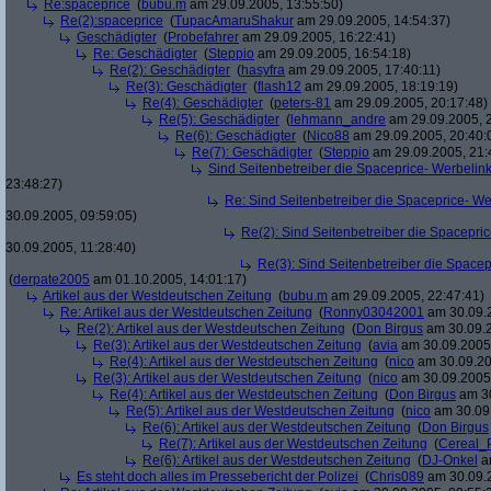
Re:spaceprice
(
bubu.m
am 29.09.2005, 13:55:50)
Re(2):spaceprice
(
TupacAmaruShakur
am 29.09.2005, 14:54:37)
Geschädigter
(
Probefahrer
am 29.09.2005, 16:22:41)
Re: Geschädigter
(
Steppio
am 29.09.2005, 16:54:18)
Re(2): Geschädigter
(
hasyfra
am 29.09.2005, 17:40:11)
Re(3): Geschädigter
(
flash12
am 29.09.2005, 18:19:19)
Re(4): Geschädigter
(
peters-81
am 29.09.2005, 20:17:48)
Re(5): Geschädigter
(
lehmann_andre
am 29.09.2005, 2
Re(6): Geschädigter
(
Nico88
am 29.09.2005, 20:40:
Re(7): Geschädigter
(
Steppio
am 29.09.2005, 21:
Sind Seitenbetreiber die Spaceprice- Werbelin
23:48:27)
Re: Sind Seitenbetreiber die Spaceprice- W
30.09.2005, 09:59:05)
Re(2): Sind Seitenbetreiber die Spacepri
30.09.2005, 11:28:40)
Re(3): Sind Seitenbetreiber die Space
(
derpate2005
am 01.10.2005, 14:01:17)
Artikel aus der Westdeutschen Zeitung
(
bubu.m
am 29.09.2005, 22:47:41)
Re: Artikel aus der Westdeutschen Zeitung
(
Ronny03042001
am 30.09.2
Re(2): Artikel aus der Westdeutschen Zeitung
(
Don Birgus
am 30.09.2
Re(3): Artikel aus der Westdeutschen Zeitung
(
avia
am 30.09.2005,
Re(4): Artikel aus der Westdeutschen Zeitung
(
nico
am 30.09.20
Re(3): Artikel aus der Westdeutschen Zeitung
(
nico
am 30.09.2005,
Re(4): Artikel aus der Westdeutschen Zeitung
(
Don Birgus
am 30
Re(5): Artikel aus der Westdeutschen Zeitung
(
nico
am 30.09.
Re(6): Artikel aus der Westdeutschen Zeitung
(
Don Birgus
Re(7): Artikel aus der Westdeutschen Zeitung
(
Cereal_
Re(6): Artikel aus der Westdeutschen Zeitung
(
DJ-Onkel
am
Es steht doch alles im Pressebericht der Polizei
(
Chris089
am 30.09.2