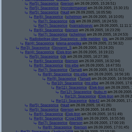
Re(5): Spaceprice
(
bierson
am 26.09.2005, 15:26:51)
Re(5): Spaceprice
(
monstermagnet
am 26.09.2005, 15:30:15)
Re(5): Spaceprice
(
hkalt
am 26.09.2005, 16:05:58)
Re(6): Spaceprice
(
schelmon
am 26.09.2005, 16:10:05)
Re(7): Spaceprice
(
jdk
am 26.09.2005, 16:24:53)
Re(7): Spaceprice
(
ivanradosevic
am 28.09.2005, 11:11:1
Re(6): Spaceprice
(
bierson
am 26.09.2005, 16:23:29)
Re(7): Spaceprice
(
schelmon
am 26.09.2005, 16:24:53)
Radiobeitrag über Spaceprice - bitte melden
(
ds.
am 26.09.2005
Re(4): Spaceprice
(
elena-angelika
am 29.09.2005, 21:56:32)
Re(3): Spaceprice
(
Giovanni_S
am 26.09.2005, 15:24:20)
Re(4): Spaceprice
(
Elek-tron
am 26.09.2005, 16:19:22)
Re(5): Spaceprice
(
jdk
am 26.09.2005, 16:27:38)
Re(6): Spaceprice
(
bierson
am 26.09.2005, 16:32:04)
Re(6): Spaceprice
(
ms elbe
am 26.09.2005, 16:47:55)
Re(7): Spaceprice
(
Tamaiti
am 26.09.2005, 16:51:51)
Re(8): Spaceprice
(
ms elbe
am 26.09.2005, 16:56:18)
Re(9): Spaceprice
(
Tamaiti
am 26.09.2005, 16:59:09
Re(10): Spaceprice
(
ms elbe
am 26.09.2005, 17:0
Re(11): Spaceprice
(
Elek-tron
am 26.09.2005, 
Re(12): Spaceprice
(
bubu.m
am 26.09.2005,
Re(13): Spaceprice
(
Elek-tron
am 26.09.2
Re(11): Spaceprice
(
kite42
am 26.09.2005, 17:
Re(5): Spaceprice
(
hkalt
am 26.09.2005, 16:41:26)
Re(5): Spaceprice
(
bierson
am 26.09.2005, 16:45:43)
Re(6): Spaceprice
(
Elek-tron
am 26.09.2005, 16:51:49)
Re(6): Spaceprice
(
Crow1986
am 26.09.2005, 16:55:58)
Re(7): Spaceprice
(
bierson
am 26.09.2005, 17:00:19)
Re(8): Spaceprice
(
bierson
am 26.09.2005, 17:01:45)
Re(3): Spaceprice
(
Justicia2409
am 26.09.2005, 22:10:18)