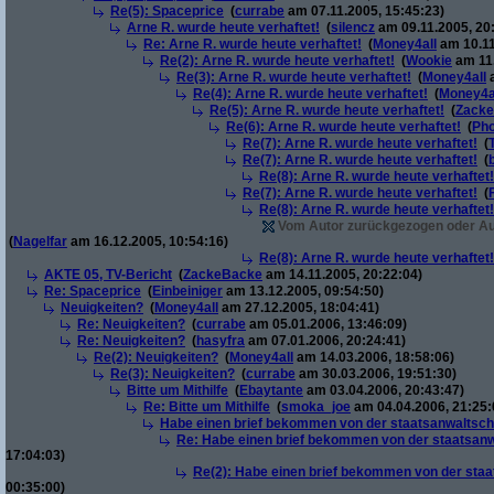
Re(5): Spaceprice
(
currabe
am 07.11.2005, 15:45:23)
Arne R. wurde heute verhaftet!
(
silencz
am 09.11.2005, 20
Re: Arne R. wurde heute verhaftet!
(
Money4all
am 10.11
Re(2): Arne R. wurde heute verhaftet!
(
Wookie
am 11.
Re(3): Arne R. wurde heute verhaftet!
(
Money4all
a
Re(4): Arne R. wurde heute verhaftet!
(
Money4a
Re(5): Arne R. wurde heute verhaftet!
(
Zack
Re(6): Arne R. wurde heute verhaftet!
(
Pho
Re(7): Arne R. wurde heute verhaftet!
(
Re(7): Arne R. wurde heute verhaftet!
(
Re(8): Arne R. wurde heute verhaftet!
Re(7): Arne R. wurde heute verhaftet!
(
Re(8): Arne R. wurde heute verhaftet!
Vom Autor zurückgezogen oder Auto
(
Nagelfar
am 16.12.2005, 10:54:16)
Re(8): Arne R. wurde heute verhaftet!
AKTE 05, TV-Bericht
(
ZackeBacke
am 14.11.2005, 20:22:04)
Re: Spaceprice
(
Einbeiniger
am 13.12.2005, 09:54:50)
Neuigkeiten?
(
Money4all
am 27.12.2005, 18:04:41)
Re: Neuigkeiten?
(
currabe
am 05.01.2006, 13:46:09)
Re: Neuigkeiten?
(
hasyfra
am 07.01.2006, 20:24:41)
Re(2): Neuigkeiten?
(
Money4all
am 14.03.2006, 18:58:06)
Re(3): Neuigkeiten?
(
currabe
am 30.03.2006, 19:51:30)
Bitte um Mithilfe
(
Ebaytante
am 03.04.2006, 20:43:47)
Re: Bitte um Mithilfe
(
smoka_joe
am 04.04.2006, 21:25:
Habe einen brief bekommen von der staatsanwaltscha
Re: Habe einen brief bekommen von der staatsanw
17:04:03)
Re(2): Habe einen brief bekommen von der staa
00:35:00)