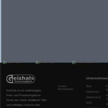
Unternehme
Cookie-
Blog
I
Einstellungen
f
Geizhals ist ein unabhängiges
Impressum
Preis- und Produktvergleichs-
W
Datenschutz
s
Portal, das mittels detaillierter Filter
AGB
T
und vielfältiger Features eine