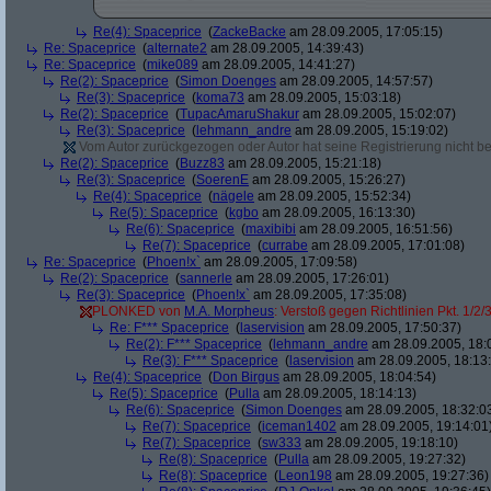
Re(4): Spaceprice
(
ZackeBacke
am 28.09.2005, 17:05:15)
Re: Spaceprice
(
alternate2
am 28.09.2005, 14:39:43)
Re: Spaceprice
(
mike089
am 28.09.2005, 14:41:27)
Re(2): Spaceprice
(
Simon Doenges
am 28.09.2005, 14:57:57)
Re(3): Spaceprice
(
koma73
am 28.09.2005, 15:03:18)
Re(2): Spaceprice
(
TupacAmaruShakur
am 28.09.2005, 15:02:07)
Re(3): Spaceprice
(
lehmann_andre
am 28.09.2005, 15:19:02)
Vom Autor zurückgezogen oder Autor hat seine Registrierung nicht bes
Re(2): Spaceprice
(
Buzz83
am 28.09.2005, 15:21:18)
Re(3): Spaceprice
(
SoerenE
am 28.09.2005, 15:26:27)
Re(4): Spaceprice
(
nägele
am 28.09.2005, 15:52:34)
Re(5): Spaceprice
(
kgbo
am 28.09.2005, 16:13:30)
Re(6): Spaceprice
(
maxibibi
am 28.09.2005, 16:51:56)
Re(7): Spaceprice
(
currabe
am 28.09.2005, 17:01:08)
Re: Spaceprice
(
Phoen!x`
am 28.09.2005, 17:09:58)
Re(2): Spaceprice
(
sannerle
am 28.09.2005, 17:26:01)
Re(3): Spaceprice
(
Phoen!x`
am 28.09.2005, 17:35:08)
PLONKED von
M.A. Morpheus
: Verstoß gegen Richtlinien Pkt. 1/2/
Re: F*** Spaceprice
(
laservision
am 28.09.2005, 17:50:37)
Re(2): F*** Spaceprice
(
lehmann_andre
am 28.09.2005, 18:
Re(3): F*** Spaceprice
(
laservision
am 28.09.2005, 18:13
Re(4): Spaceprice
(
Don Birgus
am 28.09.2005, 18:04:54)
Re(5): Spaceprice
(
Pulla
am 28.09.2005, 18:14:13)
Re(6): Spaceprice
(
Simon Doenges
am 28.09.2005, 18:32:0
Re(7): Spaceprice
(
iceman1402
am 28.09.2005, 19:14:01
Re(7): Spaceprice
(
sw333
am 28.09.2005, 19:18:10)
Re(8): Spaceprice
(
Pulla
am 28.09.2005, 19:27:32)
Re(8): Spaceprice
(
Leon198
am 28.09.2005, 19:27:36)