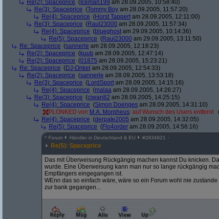
Re(2): Spaceprice
(
Iceman199
am 28.09.2005, 10:58:40)
Re(3): Spaceprice
(
Tommy Boy
am 28.09.2005, 11:57:20)
Re(4): Spaceprice
(
Horst Tappert
am 28.09.2005, 12:11:00)
Re(3): Spaceprice
(
Raul23000
am 28.09.2005, 11:57:34)
Re(4): Spaceprice
(
blueghost
am 29.09.2005, 10:14:36)
Re(5): Spaceprice
(
Raul23000
am 29.09.2005, 13:11:50)
Re: Spaceprice
(
sannerle
am 28.09.2005, 12:18:23)
Re(2): Spaceprice
(
kuub
am 28.09.2005, 12:47:14)
Re(2): Spaceprice
(
01875
am 28.09.2005, 15:23:21)
Re: Spaceprice
(
DJ-Onkel
am 28.09.2005, 12:54:33)
Re(2): Spaceprice
(
sannerle
am 28.09.2005, 13:53:18)
Re(3): Spaceprice
(
LordSport
am 28.09.2005, 14:15:16)
Re(4): Spaceprice
(
malaa
am 28.09.2005, 14:26:27)
Re(3): Spaceprice
(
ciwan82
am 28.09.2005, 14:25:15)
Re(4): Spaceprice
(
Simon Doenges
am 28.09.2005, 14:31:10)
PLONKED von
M.A. Morpheus
: auf Wunsch des Users entfernt
Re(4): Spaceprice
(
derpate2005
am 28.09.2005, 14:32:05)
Re(5): Spaceprice
(
Flo4order
am 28.09.2005, 14:56:16)
^
Forum
Händler in Deutschland & EU
#
2834921
Re(5): Spaceprice
Das mit Überweisung Rückgängig machen kannst Du knicken. Das 
wurde. Eine Überweisung kann man nur so lange rückgängig mach
Empfängers eingegangen ist.
WEnn das so einfach wäre, wäre so ein Forum wohl nie zustande
zur bank gegangen...