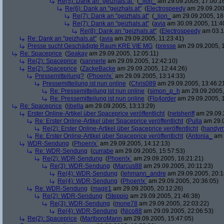
Re(5): Dank an "geizhals.at"
(
_lion_
am 29.09.2005, 17:00:1
Re(6): Dank an "geizhals.at"
(
Electrospeedy
am 29.09.200
Re(7): Dank an "geizhals.at"
(
_lion_
am 29.09.2005, 18
Re(7): Dank an "geizhals.at"
(
avia
am 30.09.2005, 11:4
Re(8): Dank an "geizhals.at"
(
Electrospeedy
am 03.1
Re: Dank an "geizhals.at"
(
avia
am 29.09.2005, 11:23:41)
Presse sucht Geschädigte Raum KRE VIE MG
(
presse
am 29.09.2005, 1
Re: Spaceprice
(
Seakay
am 29.09.2005, 12:05:11)
Re(2): Spaceprice
(
sannerle
am 29.09.2005, 12:42:10)
Re(2): Spaceprice
(
ZackeBacke
am 29.09.2005, 12:44:26)
Pressemitteilung?
(
Phoen!x`
am 29.09.2005, 13:14:33)
Pressemitteilung ist nun online
(
Chris089
am 29.09.2005, 13:46:2
Re: Pressemitteilung ist nun online
(
simon_p_h
am 29.09.2005,
Re: Pressemitteilung ist nun online
(
Flo4order
am 29.09.2005, 1
Re: Spaceprice
(
libella
am 29.09.2005, 13:13:29)
Erster Online-Artikel über Spaceprice veröffentlicht
(
netsheriff
am 29.09.
Re: Erster Online-Artikel über Spaceprice veröffentlicht
(
Pulla
am 29.0
Re(2): Erster Online-Artikel über Spaceprice veröffentlicht
(
handy
Re: Erster Online-Artikel über Spaceprice veröffentlicht
(
Antonia_
am 
WDR-Sendung
(
Phoen!x`
am 29.09.2005, 14:12:13)
Re: WDR-Sendung
(
currabe
am 29.09.2005, 15:57:53)
Re(2): WDR-Sendung
(
Phoen!x`
am 29.09.2005, 16:21:21)
Re(3): WDR-Sendung
(
Marcus88
am 29.09.2005, 20:11:23)
Re(4): WDR-Sendung
(
lehmann_andre
am 29.09.2005, 20:1
Re(4): WDR-Sendung
(
Phoen!x`
am 29.09.2005, 20:36:05)
Re: WDR-Sendung
(
magir1
am 29.09.2005, 20:12:26)
Re(2): WDR-Sendung
(
Steppio
am 29.09.2005, 21:46:38)
Re(3): WDR-Sendung
(
mone78
am 29.09.2005, 22:03:22)
Re(4): WDR-Sendung
(
Nico88
am 29.09.2005, 22:06:53)
Re(2): Spaceprice
(
MarlboroMann
am 29.09.2005, 15:47:05)