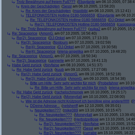
Trotz Bewährung auf freiem Fuß???
(
Ebaytante
am 06.10.2005, 07:38:4
Kreis der Geschädigten
(
Sessl
am 06.10.2005, 13:58:20)
Re: Kreis der Geschädigten
(
maxibibi
am 06.10.2005, 15:12:41)
TELEFONKOSTEN Hotline 0180-5666659
(
Ebaytante
am 06.10.20
Re: TELEFONKOSTEN Hotline 0180-5666659
(
DJ-Onkel
am 06
Re(2): TELEFONKOSTEN Hotline 0180-5666659
(
casjopaya
Re: Trotz Bewährung auf freiem Fuß???
(
xujka2
am 07.10.2005, 15:2
Re: Spaceprice
(
AmonG.
am 07.10.2005, 16:56:40)
Re(2): Spaceprice
(
DJ-Onkel
am 07.10.2005, 17:13:33)
Re(3): Spaceprice
(
fipstours
am 07.10.2005, 19:02:59)
Re(4): Spaceprice
(
DJ-Onkel
am 07.10.2005, 19:30:58)
Re(4): Spaceprice
(
elena-angelika
am 07.10.2005, 19:48:20)
Re: Spaceprice
(
AmonG.
am 07.10.2005, 18:50:34)
Re(2): Spaceprice
(
sannerle
am 07.10.2005, 19:41:13)
Habe Geld zurück
(
/bin/false
am 08.10.2005, 14:51:37)
Re: Habe Geld zurück
(
kuub
am 09.10.2005, 17:27:08)
Re(2): Habe Geld zurück
(
AmonG.
am 09.10.2005, 18:52:18)
Re(3): Habe Geld zurück
(
AmonG.
am 09.10.2005, 18:54:38)
Bitte um Hilfe, Sehr sehr wichtig für mich
(
Probefahrer
am 10.10.
Re: Bitte um Hilfe, Sehr sehr wichtig für mich
(
elena-angelika
Re: Habe Geld zurück
(
rachelochmonek
am 10.10.2005, 19:25:17)
Re(2): Habe Geld zurück
(
Money4all
am 10.10.2005, 22:08:00)
Wie ist die Adresse,nicht Krützport ich benötige eine andere!!!!!!!
(
P
DDeine Adresse...
(
netsheriff
am 12.10.2005, 09:35:01)
Neuigkeiten???
(
mike089
am 13.10.2005, 10:15:47)
Re: Neuigkeiten???
(
Money4all
am 13.10.2005, 13:39:45
Re: Neuigkeiten???
(
Herbstzeitlose
am 13.10.2005, 14:40
Re(2): Neuigkeiten???
(
/bin/false
am 13.10.2005, 15:52
Re(2): Neuigkeiten???
(
Sessl
am 13.10.2005, 18:43:20
Re(2): Neuigkeiten???
(
currabe
am 15.10.2005, 16:22: