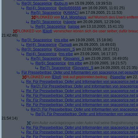
Re(3): Spaceprice
(
bubu.m
am 15.09.2005, 19:39:53)
Re(4): Spaceprice
(
bello666666
am 16.09.2005, 11:01:25)
Re(5): Spaceprice
(
KAMACI
am 17.09.2005, 21:11:53)
PLONKED von
M.A. Morpheus
: auf Wunsch des Users entfer
Re(5): Spaceprice
(
nägele
am 20.09.2005, 12:29:04)
Re(6): Spaceprice
(
jajope
am 13.10.2005, 15:41:15)
PLONKED von
[Eliot]
: verarschen könen sich die user selber, dafür brau
21:42:46)
Re(3): Spaceprice
(
ms elbe
am 19.09.2005, 15:18:06)
Re(4): Spaceprice
(
Tamaiti
am 26.09.2005, 16:49:03)
Re(3): Spaceprice
(
Giovanni_S
am 22.09.2005, 18:27:51)
Re(4): Spaceprice
(
ms elbe
am 23.09.2005, 16:17:37)
Re(5): Spaceprice
(
Giovanni_S
am 23.09.2005, 16:49:05)
Re(6): Spaceprice
(
ms elbe
am 23.09.2005, 18:21:57)
Re(7): Spaceprice
(
Giovanni_S
am 24.09.2005, 01:21:35)
Für Pressebeitrag: Opfer und Informanten von spaceprice.net gesucht
PLONKED von
[Eliot]
: link auf geplonkten beitrag
(
Nagelfar
am 22.
Re: Für Pressebeitrag: Opfer und Informanten von spaceprice.net 
Re(2): Für Pressebeitrag: Opfer und Informanten von spaceprice
Re: Für Pressebeitrag: Opfer und Informanten von spaceprice.net 
Re: Für Pressebeitrag: Opfer und Informanten von spaceprice.net 
Re: Für Pressebeitrag: Opfer und Informanten von spaceprice.net 
Re: Für Pressebeitrag: Opfer und Informanten von spaceprice.net 
Re(2): Für Pressebeitrag: Opfer und Informanten von spaceprice
Re(3): Für Pressebeitrag: Opfer und Informanten von spacepr
21:54:14)
Vom Autor zurückgezogen oder Autor hat seine Registrierung nic
Re: Für Pressebeitrag: Opfer und Informanten von spaceprice.net 
Re: Für Pressebeitrag: Opfer und Informanten von spaceprice.net 
Re: Für Pressebeitrag: Opfer und Informanten von spaceprice.net 