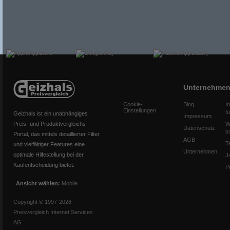
Unternehme
Cookie-
Blog
I
Einstellungen
f
Geizhals ist ein unabhängiges
Impressum
Preis- und Produktvergleichs-
W
Datenschutz
s
Portal, das mittels detaillierter Filter
AGB
T
und vielfältiger Features eine
Unternehmen
optimale Hilfestellung bei der
J
Kaufentscheidung bietet.
P
Ansicht wählen:
Mobile
Copyright © 1997-2026
Preisvergleich Internet Services
AG