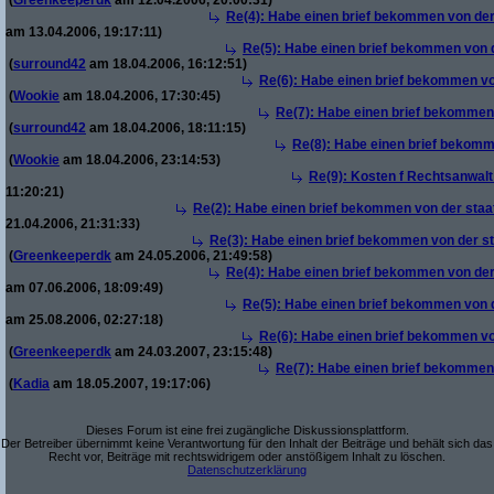
(
Greenkeeperdk
am 12.04.2006, 20:00:31)
Re(4): Habe einen brief bekommen von der
am 13.04.2006, 19:17:11)
Re(5): Habe einen brief bekommen von d
(
surround42
am 18.04.2006, 16:12:51)
Re(6): Habe einen brief bekommen vo
(
Wookie
am 18.04.2006, 17:30:45)
Re(7): Habe einen brief bekommen 
(
surround42
am 18.04.2006, 18:11:15)
Re(8): Habe einen brief bekomm
(
Wookie
am 18.04.2006, 23:14:53)
Re(9): Kosten f Rechtsanwalt 
11:20:21)
Re(2): Habe einen brief bekommen von der staa
21.04.2006, 21:31:33)
Re(3): Habe einen brief bekommen von der st
(
Greenkeeperdk
am 24.05.2006, 21:49:58)
Re(4): Habe einen brief bekommen von der
am 07.06.2006, 18:09:49)
Re(5): Habe einen brief bekommen von d
am 25.08.2006, 02:27:18)
Re(6): Habe einen brief bekommen vo
(
Greenkeeperdk
am 24.03.2007, 23:15:48)
Re(7): Habe einen brief bekommen 
(
Kadia
am 18.05.2007, 19:17:06)
Dieses Forum ist eine frei zugängliche Diskussionsplattform.
Der Betreiber übernimmt keine Verantwortung für den Inhalt der Beiträge und behält sich das
Recht vor, Beiträge mit rechtswidrigem oder anstößigem Inhalt zu löschen.
Datenschutzerklärung