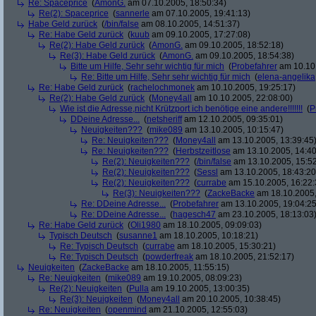
Re: Spaceprice
(
AmonG.
am 07.10.2005, 18:50:34)
Re(2): Spaceprice
(
sannerle
am 07.10.2005, 19:41:13)
Habe Geld zurück
(
/bin/false
am 08.10.2005, 14:51:37)
Re: Habe Geld zurück
(
kuub
am 09.10.2005, 17:27:08)
Re(2): Habe Geld zurück
(
AmonG.
am 09.10.2005, 18:52:18)
Re(3): Habe Geld zurück
(
AmonG.
am 09.10.2005, 18:54:38)
Bitte um Hilfe, Sehr sehr wichtig für mich
(
Probefahrer
am 10.10.
Re: Bitte um Hilfe, Sehr sehr wichtig für mich
(
elena-angelika
Re: Habe Geld zurück
(
rachelochmonek
am 10.10.2005, 19:25:17)
Re(2): Habe Geld zurück
(
Money4all
am 10.10.2005, 22:08:00)
Wie ist die Adresse,nicht Krützport ich benötige eine andere!!!!!!!
(
P
DDeine Adresse...
(
netsheriff
am 12.10.2005, 09:35:01)
Neuigkeiten???
(
mike089
am 13.10.2005, 10:15:47)
Re: Neuigkeiten???
(
Money4all
am 13.10.2005, 13:39:45
Re: Neuigkeiten???
(
Herbstzeitlose
am 13.10.2005, 14:40
Re(2): Neuigkeiten???
(
/bin/false
am 13.10.2005, 15:52
Re(2): Neuigkeiten???
(
Sessl
am 13.10.2005, 18:43:20
Re(2): Neuigkeiten???
(
currabe
am 15.10.2005, 16:22:
Re(3): Neuigkeiten???
(
ZackeBacke
am 18.10.2005,
Re: DDeine Adresse...
(
Probefahrer
am 13.10.2005, 19:04:25
Re: DDeine Adresse...
(
hagesch47
am 23.10.2005, 18:13:03
Re: Habe Geld zurück
(
Oli1980
am 18.10.2005, 09:09:03)
Typisch Deutsch
(
susanne1
am 18.10.2005, 10:18:21)
Re: Typisch Deutsch
(
currabe
am 18.10.2005, 15:30:21)
Re: Typisch Deutsch
(
powderfreak
am 18.10.2005, 21:52:17)
Neuigkeiten
(
ZackeBacke
am 18.10.2005, 11:55:15)
Re: Neuigkeiten
(
mike089
am 19.10.2005, 08:09:23)
Re(2): Neuigkeiten
(
Pulla
am 19.10.2005, 13:00:35)
Re(3): Neuigkeiten
(
Money4all
am 20.10.2005, 10:38:45)
Re: Neuigkeiten
(
openmind
am 21.10.2005, 12:55:03)