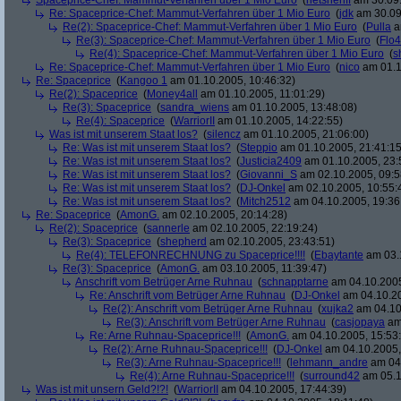
Spaceprice-Chef: Mammut-Verfahren über 1 Mio Euro
(
netsheriff
am 30.09.
Re: Spaceprice-Chef: Mammut-Verfahren über 1 Mio Euro
(
jdk
am 30.09
Re(2): Spaceprice-Chef: Mammut-Verfahren über 1 Mio Euro
(
Pulla
a
Re(3): Spaceprice-Chef: Mammut-Verfahren über 1 Mio Euro
(
Flo4
Re(4): Spaceprice-Chef: Mammut-Verfahren über 1 Mio Euro
(
s
Re: Spaceprice-Chef: Mammut-Verfahren über 1 Mio Euro
(
nico
am 01.1
Re: Spaceprice
(
Kangoo 1
am 01.10.2005, 10:46:32)
Re(2): Spaceprice
(
Money4all
am 01.10.2005, 11:01:29)
Re(3): Spaceprice
(
sandra_wiens
am 01.10.2005, 13:48:08)
Re(4): Spaceprice
(
WarriorII
am 01.10.2005, 14:22:55)
Was ist mit unserem Staat los?
(
silencz
am 01.10.2005, 21:06:00)
Re: Was ist mit unserem Staat los?
(
Steppio
am 01.10.2005, 21:41:15
Re: Was ist mit unserem Staat los?
(
Justicia2409
am 01.10.2005, 23:
Re: Was ist mit unserem Staat los?
(
Giovanni_S
am 02.10.2005, 09:5
Re: Was ist mit unserem Staat los?
(
DJ-Onkel
am 02.10.2005, 10:55:
Re: Was ist mit unserem Staat los?
(
Mitch2512
am 04.10.2005, 19:36
Re: Spaceprice
(
AmonG.
am 02.10.2005, 20:14:28)
Re(2): Spaceprice
(
sannerle
am 02.10.2005, 22:19:24)
Re(3): Spaceprice
(
shepherd
am 02.10.2005, 23:43:51)
Re(4): TELEFONRECHNUNG zu Spaceprice!!!!
(
Ebaytante
am 03.1
Re(3): Spaceprice
(
AmonG.
am 03.10.2005, 11:39:47)
Anschrift vom Betrüger Arne Ruhnau
(
schnapptarne
am 04.10.2005
Re: Anschrift vom Betrüger Arne Ruhnau
(
DJ-Onkel
am 04.10.20
Re(2): Anschrift vom Betrüger Arne Ruhnau
(
xujka2
am 04.10
Re(3): Anschrift vom Betrüger Arne Ruhnau
(
casjopaya
am 
Re: Arne Ruhnau-Spaceprice!!!
(
AmonG.
am 04.10.2005, 15:53
Re(2): Arne Ruhnau-Spaceprice!!!
(
DJ-Onkel
am 04.10.2005,
Re(3): Arne Ruhnau-Spaceprice!!!
(
lehmann_andre
am 04.
Re(4): Arne Ruhnau-Spaceprice!!!
(
surround42
am 05.1
Was ist mit unsern Geld?!?!
(
WarriorII
am 04.10.2005, 17:44:39)