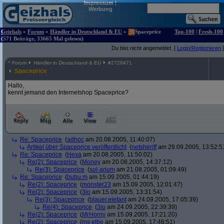
Impressum
|
Werbung
Geizhals
»
Forum
»
Händler in Deutschland & EU
»
Spaceprice
Top-100
|
Fresh-100
(571 Beiträge, 33665 Mal gelesen)
Du bist nicht angemeldet. [
Login/Registrieren
]
^
Forum
Händler in Deutschland & EU
#
2728471
Spaceprice
Hallo,
kennt jemand den Internetshop Spaceprice?
Re: Spaceprice
(
adhoc
am 20.08.2005, 11:40:07)
Artikel über Spaceprice veröffentlicht
(
netsheriff
am 29.09.2005, 13:52:5
Re: Spaceprice
(
Hexa
am 20.08.2005, 11:50:02)
Re(2): Spaceprice
(
Money
am 20.08.2005, 14:37:12)
Re(3): Spaceprice
(
sol-arium
am 21.08.2005, 01:09:49)
Re: Spaceprice
(
bubu.m
am 15.09.2005, 01:44:19)
Re(2): Spaceprice
(
monster23
am 15.09.2005, 12:01:47)
Re(2): Spaceprice
(
3io
am 15.09.2005, 13:31:54)
Re(3): Spaceprice
(
blauer.elefant
am 24.09.2005, 17:05:39)
Re(4): Spaceprice
(
3io
am 24.09.2005, 22:39:39)
Re(2): Spaceprice
(
MrHorny
am 15.09.2005, 17:21:20)
Re(2): Spaceprice
(
ms elbe
am 15.09.2005, 17:46:51)