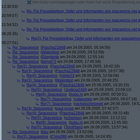
Vom Autor zurückgezogen oder Autor hat seine Registrierung nic
13:30:03)
Re: Für Pressebeitrag: Opfer und Informanten von spaceprice.net 
20:59:07)
Re: Für Pressebeitrag: Opfer und Informanten von spaceprice.net 
21:54:52)
Re: Für Pressebeitrag: Opfer und Informanten von spaceprice.net 
06:26:35)
Re(2): Für Pressebeitrag: Opfer und Informanten von spaceprice
09:27:01)
Re: Spaceprice
(
Pascha22848
am 24.09.2005, 05:34:56)
Re: Spaceprice
(
Wakimbizi
am 24.09.2005, 09:52:59)
Re: Spaceprice
(
Ebaytante
am 24.09.2005, 12:55:14)
Re: Spaceprice
(
bernd72
am 24.09.2005, 17:45:58)
Re(2): Spaceprice
(
Pascha22848
am 24.09.2005, 19:42:18)
Re(3): Spaceprice
(
Pascha22848
am 24.09.2005, 19:57:30)
Re(4): Spaceprice
(
miele23
am 28.09.2005, 10:56:06)
Re(3): Spaceprice
(
Wakimbizi
am 24.09.2005, 20:48:25)
Re(4): Spaceprice
(
Pascha22848
am 25.09.2005, 19:20:15)
Re(5): Spaceprice
(
Justicia2409
am 25.09.2005, 23:09:12)
Re(6): Spaceprice
(
bubu.m
am 26.09.2005, 00:50:51)
Re(7): Spaceprice
(
catwomen
am 26.09.2005, 09:07:18)
Re(7): Spaceprice
(
rachelochmonek
am 26.09.2005, 19:5
Re(3): Spaceprice
(
paul.jonas
am 26.09.2005, 07:42:57)
Re(4): Spaceprice
(
Pascha22848
am 26.09.2005, 09:22:48)
Re(5): Spaceprice
(
schelmon
am 26.09.2005, 13:12:11)
Re(6): Spaceprice
(
bubu.m
am 26.09.2005, 13:45:38)
Re(5): Spaceprice
(
TomPberg
am 26.09.2005, 13:57:34)
Re: Spaceprice
(
bbu
am 26.09.2005, 13:52:09)
Re(2): Spaceprice
(
Chris089
am 26.09.2005, 14:24:35)