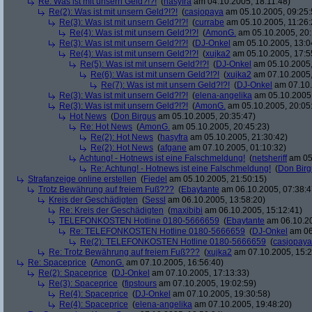
Re: Was ist mit unsern Geld?!?!
(
hasyfra
am 04.10.2005, 18:11:48)
Re(2): Was ist mit unsern Geld?!?!
(
casjopaya
am 05.10.2005, 09:25:
Re(3): Was ist mit unsern Geld?!?!
(
currabe
am 05.10.2005, 11:26:
Re(4): Was ist mit unsern Geld?!?!
(
AmonG.
am 05.10.2005, 20:
Re(3): Was ist mit unsern Geld?!?!
(
DJ-Onkel
am 05.10.2005, 13:0
Re(4): Was ist mit unsern Geld?!?!
(
xujka2
am 05.10.2005, 17:5
Re(5): Was ist mit unsern Geld?!?!
(
DJ-Onkel
am 05.10.2005,
Re(6): Was ist mit unsern Geld?!?!
(
xujka2
am 07.10.2005,
Re(7): Was ist mit unsern Geld?!?!
(
DJ-Onkel
am 07.10.
Re(3): Was ist mit unsern Geld?!?!
(
elena-angelika
am 05.10.2005,
Re(3): Was ist mit unsern Geld?!?!
(
AmonG.
am 05.10.2005, 20:05
Hot News
(
Don Birgus
am 05.10.2005, 20:35:47)
Re: Hot News
(
AmonG.
am 05.10.2005, 20:45:23)
Re(2): Hot News
(
hasyfra
am 05.10.2005, 21:30:42)
Re(2): Hot News
(
afgane
am 07.10.2005, 01:10:32)
Achtung! - Hotnews ist eine Falschmeldung!
(
netsheriff
am 05.
Re: Achtung! - Hotnews ist eine Falschmeldung!
(
Don Birg
Strafanzeige online erstellen
(
Fiedel
am 05.10.2005, 21:50:15)
Trotz Bewährung auf freiem Fuß???
(
Ebaytante
am 06.10.2005, 07:38:4
Kreis der Geschädigten
(
Sessl
am 06.10.2005, 13:58:20)
Re: Kreis der Geschädigten
(
maxibibi
am 06.10.2005, 15:12:41)
TELEFONKOSTEN Hotline 0180-5666659
(
Ebaytante
am 06.10.20
Re: TELEFONKOSTEN Hotline 0180-5666659
(
DJ-Onkel
am 06
Re(2): TELEFONKOSTEN Hotline 0180-5666659
(
casjopaya
Re: Trotz Bewährung auf freiem Fuß???
(
xujka2
am 07.10.2005, 15:2
Re: Spaceprice
(
AmonG.
am 07.10.2005, 16:56:40)
Re(2): Spaceprice
(
DJ-Onkel
am 07.10.2005, 17:13:33)
Re(3): Spaceprice
(
fipstours
am 07.10.2005, 19:02:59)
Re(4): Spaceprice
(
DJ-Onkel
am 07.10.2005, 19:30:58)
Re(4): Spaceprice
(
elena-angelika
am 07.10.2005, 19:48:20)