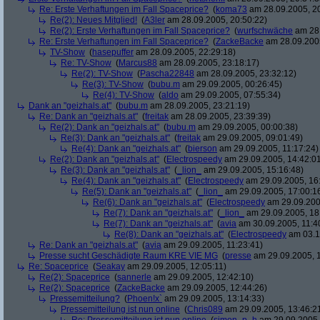
Re: Erste Verhaftungen im Fall Spaceprice?
(
koma73
am 28.09.2005, 20
Re(2): Neues Mitglied!
(
A3ler
am 28.09.2005, 20:50:22)
Re(2): Erste Verhaftungen im Fall Spaceprice?
(
wurfschwäche
am 28.
Re: Erste Verhaftungen im Fall Spaceprice?
(
ZackeBacke
am 28.09.2005
TV-Show
(
hasepuffer
am 28.09.2005, 22:29:18)
Re: TV-Show
(
Marcus88
am 28.09.2005, 23:18:17)
Re(2): TV-Show
(
Pascha22848
am 28.09.2005, 23:32:12)
Re(3): TV-Show
(
bubu.m
am 29.09.2005, 00:26:45)
Re(4): TV-Show
(
aldo
am 29.09.2005, 07:55:34)
Dank an "geizhals.at"
(
bubu.m
am 28.09.2005, 23:21:19)
Re: Dank an "geizhals.at"
(
freitak
am 28.09.2005, 23:39:39)
Re(2): Dank an "geizhals.at"
(
bubu.m
am 29.09.2005, 00:00:38)
Re(3): Dank an "geizhals.at"
(
freitak
am 29.09.2005, 09:01:49)
Re(4): Dank an "geizhals.at"
(
bierson
am 29.09.2005, 11:17:24)
Re(2): Dank an "geizhals.at"
(
Electrospeedy
am 29.09.2005, 14:42:0
Re(3): Dank an "geizhals.at"
(
_lion_
am 29.09.2005, 15:16:48)
Re(4): Dank an "geizhals.at"
(
Electrospeedy
am 29.09.2005, 16
Re(5): Dank an "geizhals.at"
(
_lion_
am 29.09.2005, 17:00:1
Re(6): Dank an "geizhals.at"
(
Electrospeedy
am 29.09.200
Re(7): Dank an "geizhals.at"
(
_lion_
am 29.09.2005, 18
Re(7): Dank an "geizhals.at"
(
avia
am 30.09.2005, 11:4
Re(8): Dank an "geizhals.at"
(
Electrospeedy
am 03.1
Re: Dank an "geizhals.at"
(
avia
am 29.09.2005, 11:23:41)
Presse sucht Geschädigte Raum KRE VIE MG
(
presse
am 29.09.2005, 1
Re: Spaceprice
(
Seakay
am 29.09.2005, 12:05:11)
Re(2): Spaceprice
(
sannerle
am 29.09.2005, 12:42:10)
Re(2): Spaceprice
(
ZackeBacke
am 29.09.2005, 12:44:26)
Pressemitteilung?
(
Phoen!x`
am 29.09.2005, 13:14:33)
Pressemitteilung ist nun online
(
Chris089
am 29.09.2005, 13:46:2