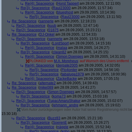
Re(4): Spaceprice
(
Horst Tappert
am 28.09.2005, 12:11:00)
Re(3): Spaceprice
(
Raul23000
am 28.09.2005, 11:57:34)
Re(4): Spaceprice
(
blueghost
am 29.09.2005, 10:14:36)
Re(5): Spaceprice
(
Raul23000
am 29.09.2005, 13:11:50)
Re: Spaceprice
(
sannerle
am 28.09.2005, 12:18:23)
Re(2): Spaceprice
(
kuub
am 28.09.2005, 12:47:14)
Re(2): Spaceprice
(
01875
am 28.09.2005, 15:23:21)
Re: Spaceprice
(
DJ-Onkel
am 28.09.2005, 12:54:33)
Re(2): Spaceprice
(
sannerle
am 28.09.2005, 13:53:18)
Re(3): Spaceprice
(
LordSport
am 28.09.2005, 14:15:16)
Re(4): Spaceprice
(
malaa
am 28.09.2005, 14:26:27)
Re(3): Spaceprice
(
ciwan82
am 28.09.2005, 14:25:15)
Re(4): Spaceprice
(
Simon Doenges
am 28.09.2005, 14:31:10)
PLONKED von
M.A. Morpheus
: auf Wunsch des Users entfernt
Re(4): Spaceprice
(
derpate2005
am 28.09.2005, 14:32:05)
Re(5): Spaceprice
(
Flo4order
am 28.09.2005, 14:56:16)
Re(5): Spaceprice
(
tabaluga1979
am 28.09.2005, 18:00:36)
Re(4): Spaceprice
(
ZackeBacke
am 28.09.2005, 17:05:15)
Re: Spaceprice
(
alternate2
am 28.09.2005, 14:39:43)
Re: Spaceprice
(
mike089
am 28.09.2005, 14:41:27)
Re(2): Spaceprice
(
Simon Doenges
am 28.09.2005, 14:57:57)
Re(3): Spaceprice
(
koma73
am 28.09.2005, 15:03:18)
Re(2): Spaceprice
(
TupacAmaruShakur
am 28.09.2005, 15:02:07)
Re(3): Spaceprice
(
lehmann_andre
am 28.09.2005, 15:19:02)
Vom Autor zurückgezogen oder Autor hat seine Registrierung nicht bes
15:30:18)
Re(2): Spaceprice
(
Buzz83
am 28.09.2005, 15:21:18)
Re(3): Spaceprice
(
SoerenE
am 28.09.2005, 15:26:27)
Re(4): Spaceprice
(
nägele
am 28.09.2005, 15:52:34)
Re(5): Spaceprice
(
kgbo
am 28.09.2005, 16:13:30)