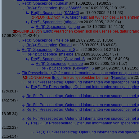
Re(3): Spaceprice
(
bubu.m
am 15.09.2005, 19:39:53)
Re(4): Spaceprice
(
bello666666
am 16.09.2005, 11:01:25)
Re(5): Spaceprice
(
KAMACI
am 17.09.2005, 21:11:53)
PLONKED von
M.A. Morpheus
: auf Wunsch des Users entfer
Re(5): Spaceprice
(
nägele
am 20.09.2005, 12:29:04)
Re(6): Spaceprice
(
jajope
am 13.10.2005, 15:41:15)
PLONKED von
[Eliot]
: verarschen könen sich die user selber, dafür brau
17.09.2005, 21:42:46)
Re(3): Spaceprice
(
ms elbe
am 19.09.2005, 15:18:06)
Re(4): Spaceprice
(
Tamaiti
am 26.09.2005, 16:49:03)
Re(3): Spaceprice
(
Giovanni_S
am 22.09.2005, 18:27:51)
Re(4): Spaceprice
(
ms elbe
am 23.09.2005, 16:17:37)
Re(5): Spaceprice
(
Giovanni_S
am 23.09.2005, 16:49:05)
Re(6): Spaceprice
(
ms elbe
am 23.09.2005, 18:21:57)
Re(7): Spaceprice
(
Giovanni_S
am 24.09.2005, 01:21:35)
Für Pressebeitrag: Opfer und Informanten von spaceprice.net gesucht
PLONKED von
[Eliot]
: link auf geplonkten beitrag
(
Nagelfar
am 22.
Re: Für Pressebeitrag: Opfer und Informanten von spaceprice.net 
Re(2): Für Pressebeitrag: Opfer und Informanten von spaceprice
17:43:01)
Re: Für Pressebeitrag: Opfer und Informanten von spaceprice.net 
14:27:49)
Re: Für Pressebeitrag: Opfer und Informanten von spaceprice.net 
Re: Für Pressebeitrag: Opfer und Informanten von spaceprice.net 
18:05:34)
Re: Für Pressebeitrag: Opfer und Informanten von spaceprice.net 
Re(2): Für Pressebeitrag: Opfer und Informanten von spaceprice
21:22:23)
Re(3): Für Pressebeitrag: Opfer und Informanten von spacepr
21:54:14)