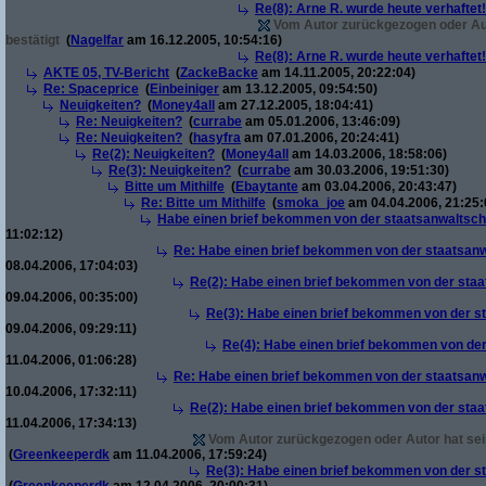
Re(8): Arne R. wurde heute verhaftet!
Vom Autor zurückgezogen oder Auto
bestätigt
(
Nagelfar
am 16.12.2005, 10:54:16)
Re(8): Arne R. wurde heute verhaftet!
AKTE 05, TV-Bericht
(
ZackeBacke
am 14.11.2005, 20:22:04)
Re: Spaceprice
(
Einbeiniger
am 13.12.2005, 09:54:50)
Neuigkeiten?
(
Money4all
am 27.12.2005, 18:04:41)
Re: Neuigkeiten?
(
currabe
am 05.01.2006, 13:46:09)
Re: Neuigkeiten?
(
hasyfra
am 07.01.2006, 20:24:41)
Re(2): Neuigkeiten?
(
Money4all
am 14.03.2006, 18:58:06)
Re(3): Neuigkeiten?
(
currabe
am 30.03.2006, 19:51:30)
Bitte um Mithilfe
(
Ebaytante
am 03.04.2006, 20:43:47)
Re: Bitte um Mithilfe
(
smoka_joe
am 04.04.2006, 21:25:
Habe einen brief bekommen von der staatsanwaltscha
11:02:12)
Re: Habe einen brief bekommen von der staatsanw
08.04.2006, 17:04:03)
Re(2): Habe einen brief bekommen von der staa
09.04.2006, 00:35:00)
Re(3): Habe einen brief bekommen von der st
09.04.2006, 09:29:11)
Re(4): Habe einen brief bekommen von der
11.04.2006, 01:06:28)
Re: Habe einen brief bekommen von der staatsanw
10.04.2006, 17:32:11)
Re(2): Habe einen brief bekommen von der staa
11.04.2006, 17:34:13)
Vom Autor zurückgezogen oder Autor hat sein
(
Greenkeeperdk
am 11.04.2006, 17:59:24)
Re(3): Habe einen brief bekommen von der st