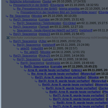
Nützliche Informationen
(
Sastul
am 20.10.2005, 17:24:53)
Pressebericht in der BAMS
(
Ebaytante
am 21.10.2005, 18:32:55)
Re: Pressebericht in der BAMS
(
elena-angelika
am 22.10.2005, 14:4
Pressebericht in der heutigen Bild am Sonntag!Bitte lesen!
(
Ebayta
Re: Spaceprice
(
Wookie
am 25.10.2005, 00:10:20)
Re(2): Spaceprice
(
currabe
am 29.10.2005, 15:31:42)
Re(3): Spaceprice / Telefonkosten
(
DJ-Onkel
am 02.11.2005, 15:27:5
Re(2): Spaceprice
(
Tamaiti
am 03.11.2005, 12:27:10)
Spaceprice - heute Abend bei Akte05 auf SAT1
(
netsheriff
am 03.11.2
Re(2): Spaceprice
(
miele23
am 03.11.2005, 21:56:47)
Vom Autor zurückgezogen oder Autor hat seine Registrierung nicht bestätig
Re(2): Spaceprice
(
A3ler
am 03.11.2005, 23:02:25)
Re(3): Spaceprice
(
netsheriff
am 03.11.2005, 23:24:06)
akte05
(
mike089
am 04.11.2005, 09:22:57)
Re: akte05
(
Wookie
am 04.11.2005, 12:01:15)
Re(2): Spaceprice
(
Ricky25
am 04.11.2005, 14:04:00)
Re(3): Spaceprice
(
currabe
am 06.11.2005, 19:36:04)
Re(4): Spaceprice
(
andreasla
am 06.11.2005, 19:49:44)
Re(5): Spaceprice
(
currabe
am 07.11.2005, 15:45:23)
Arne R. wurde heute verhaftet!
(
silencz
am 09.11.2005, 20
Re: Arne R. wurde heute verhaftet!
(
Money4all
am 10.11
Re(2): Arne R. wurde heute verhaftet!
(
Wookie
am 11.
Re(3): Arne R. wurde heute verhaftet!
(
Money4all
a
Re(4): Arne R. wurde heute verhaftet!
(
Money4a
Re(5): Arne R. wurde heute verhaftet!
(
Zack
Re(6): Arne R. wurde heute verhaftet!
(
Pho
Re(7): Arne R. wurde heute verhaftet!
(
Re(7): Arne R. wurde heute verhaftet!
(
Re(8): Arne R. wurde heute verhaftet!
Re(7): Arne R. wurde heute verhaftet!
(