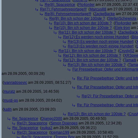
Re(7): Spaceprice
(
mone78
am 27.09.2005, 21:39:47)
Re(8): Spaceprice
(
Flo4order
am 27.09.2005, 22:37:43
Re(7): Fehrnsehreportage!!!
(
Marcus88
am 27.09.2005, 21
Re(8): Fehrnsehreportage!!!
(
ZackeBacke
am 27.09.200
Re(9): Bin ich schon der 100ste ?
(
StefanSchewiola
Re(10): Bin ich schon der 100ste ?
(
Flo4order
am 
Re(10): Bin ich schon der 100ste ?
(
Elek-tron
am 2
Re(11): Bin ich schon der 100ste ?
(
ZackeBack
Re(12):Es werden noch einige Hundert
(
Bil
Re(13):Es werden noch einige Hundert
(
Re(13):Es werden noch einige Hundert
(
Re(11): Bin ich schon der 100ste ?
(
Crusty02
am
Re(12): Bin ich schon der 100ste ?
(
XRSpee
Re(12): Bin ich schon der 100ste ?
(
Tamaiti
a
Re(13): Bin ich schon der 100ste ?
(
Tamai
Für Pressebeitrag: Opfer und Informan
am 28.09.2005, 00:09:28)
Re: Für Pressebeitrag: Opfer und In
(
ivanradosevic
am 28.09.2005, 08:51:27)
Re: Für Pressebeitrag: Opfer und In
(
muratz
am 28.09.2005, 16:46:59)
Re(2): Für Pressebeitrag: Opfer 
(
musti-gs
am 28.09.2005, 20:04:02)
Re: Für Pressebeitrag: Opfer und In
(
katih
am 28.09.2005, 23:09:20)
Re(13): Bin ich schon der 100ste ?
(
Crus
Re: Spaceprice
(
Django2000
am 28.09.2005, 00:49:50)
Re(2): Spaceprice
(
Simon Doenges
am 28.09.2005, 12:34:28)
Re: Spaceprice
(
xujka2
am 28.09.2005, 09:36:21)
Re(2): Spaceprice
(
Iceman199
am 28.09.2005, 10:58:40)
Re(3): Spaceprice
(
Tommy Boy
am 28.09.2005, 11:57:20)