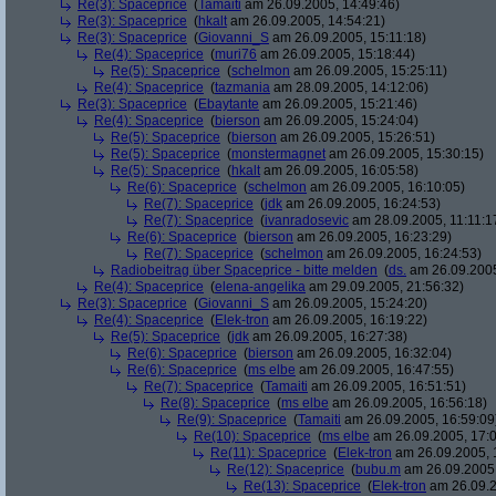
Re(3): Spaceprice
(
Tamaiti
am 26.09.2005, 14:49:46)
Re(3): Spaceprice
(
hkalt
am 26.09.2005, 14:54:21)
Re(3): Spaceprice
(
Giovanni_S
am 26.09.2005, 15:11:18)
Re(4): Spaceprice
(
muri76
am 26.09.2005, 15:18:44)
Re(5): Spaceprice
(
schelmon
am 26.09.2005, 15:25:11)
Re(4): Spaceprice
(
tazmania
am 28.09.2005, 14:12:06)
Re(3): Spaceprice
(
Ebaytante
am 26.09.2005, 15:21:46)
Re(4): Spaceprice
(
bierson
am 26.09.2005, 15:24:04)
Re(5): Spaceprice
(
bierson
am 26.09.2005, 15:26:51)
Re(5): Spaceprice
(
monstermagnet
am 26.09.2005, 15:30:15)
Re(5): Spaceprice
(
hkalt
am 26.09.2005, 16:05:58)
Re(6): Spaceprice
(
schelmon
am 26.09.2005, 16:10:05)
Re(7): Spaceprice
(
jdk
am 26.09.2005, 16:24:53)
Re(7): Spaceprice
(
ivanradosevic
am 28.09.2005, 11:11:1
Re(6): Spaceprice
(
bierson
am 26.09.2005, 16:23:29)
Re(7): Spaceprice
(
schelmon
am 26.09.2005, 16:24:53)
Radiobeitrag über Spaceprice - bitte melden
(
ds.
am 26.09.2005
Re(4): Spaceprice
(
elena-angelika
am 29.09.2005, 21:56:32)
Re(3): Spaceprice
(
Giovanni_S
am 26.09.2005, 15:24:20)
Re(4): Spaceprice
(
Elek-tron
am 26.09.2005, 16:19:22)
Re(5): Spaceprice
(
jdk
am 26.09.2005, 16:27:38)
Re(6): Spaceprice
(
bierson
am 26.09.2005, 16:32:04)
Re(6): Spaceprice
(
ms elbe
am 26.09.2005, 16:47:55)
Re(7): Spaceprice
(
Tamaiti
am 26.09.2005, 16:51:51)
Re(8): Spaceprice
(
ms elbe
am 26.09.2005, 16:56:18)
Re(9): Spaceprice
(
Tamaiti
am 26.09.2005, 16:59:09
Re(10): Spaceprice
(
ms elbe
am 26.09.2005, 17:0
Re(11): Spaceprice
(
Elek-tron
am 26.09.2005, 
Re(12): Spaceprice
(
bubu.m
am 26.09.2005,
Re(13): Spaceprice
(
Elek-tron
am 26.09.2