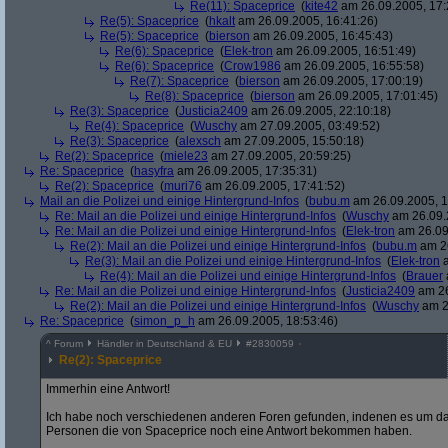
Re(11): Spaceprice
(
kite42
am 26.09.2005, 17:
Re(5): Spaceprice
(
hkalt
am 26.09.2005, 16:41:26)
Re(5): Spaceprice
(
bierson
am 26.09.2005, 16:45:43)
Re(6): Spaceprice
(
Elek-tron
am 26.09.2005, 16:51:49)
Re(6): Spaceprice
(
Crow1986
am 26.09.2005, 16:55:58)
Re(7): Spaceprice
(
bierson
am 26.09.2005, 17:00:19)
Re(8): Spaceprice
(
bierson
am 26.09.2005, 17:01:45)
Re(3): Spaceprice
(
Justicia2409
am 26.09.2005, 22:10:18)
Re(4): Spaceprice
(
Wuschy
am 27.09.2005, 03:49:52)
Re(3): Spaceprice
(
alexsch
am 27.09.2005, 15:50:18)
Re(2): Spaceprice
(
miele23
am 27.09.2005, 20:59:25)
Re: Spaceprice
(
hasyfra
am 26.09.2005, 17:35:31)
Re(2): Spaceprice
(
muri76
am 26.09.2005, 17:41:52)
Mail an die Polizei und einige Hintergrund-Infos
(
bubu.m
am 26.09.2005, 1
Re: Mail an die Polizei und einige Hintergrund-Infos
(
Wuschy
am 26.09.
Re: Mail an die Polizei und einige Hintergrund-Infos
(
Elek-tron
am 26.09
Re(2): Mail an die Polizei und einige Hintergrund-Infos
(
bubu.m
am 26
Re(3): Mail an die Polizei und einige Hintergrund-Infos
(
Elek-tron
a
Re(4): Mail an die Polizei und einige Hintergrund-Infos
(
Brauer
Re: Mail an die Polizei und einige Hintergrund-Infos
(
Justicia2409
am 26
Re(2): Mail an die Polizei und einige Hintergrund-Infos
(
Wuschy
am 2
Re: Spaceprice
(
simon_p_h
am 26.09.2005, 18:53:46)
^
Forum
Händler in Deutschland & EU
#
2830059
Re(2): Spaceprice
Immerhin eine Antwort!
Ich habe noch verschiedenen anderen Foren gefunden, indenen es um das 
Personen die von Spaceprice noch eine Antwort bekommen haben.