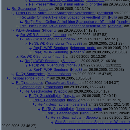
Re: Pressemitteilung ist nun online
(
simon_p_h
am 29.09.2005,
Re: Pressemitteilung ist nun online
(
Flo4order
am 29.09.2005, 1
Re: Spaceprice
(
libella
am 29.09.2005, 13:13:29)
Erster Online-Artikel über Spaceprice veröffentlicht
(
netsheriff
am 29.09.
Re: Erster Online-Artikel über Spaceprice veröffentlicht
(
Pulla
am 29.0
Re(2): Erster Online-Artikel über Spaceprice veröffentlicht
(
handy
Re: Erster Online-Artikel über Spaceprice veröffentlicht
(
Antonia_
am 
WDR-Sendung
(
Phoen!x`
am 29.09.2005, 14:12:13)
Re: WDR-Sendung
(
currabe
am 29.09.2005, 15:57:53)
Re(2): WDR-Sendung
(
Phoen!x`
am 29.09.2005, 16:21:21)
Re(3): WDR-Sendung
(
Marcus88
am 29.09.2005, 20:11:23)
Re(4): WDR-Sendung
(
lehmann_andre
am 29.09.2005, 20:1
Re(4): WDR-Sendung
(
Phoen!x`
am 29.09.2005, 20:36:05)
Re: WDR-Sendung
(
magir1
am 29.09.2005, 20:12:26)
Re(2): WDR-Sendung
(
Steppio
am 29.09.2005, 21:46:38)
Re(3): WDR-Sendung
(
mone78
am 29.09.2005, 22:03:22)
Re(4): WDR-Sendung
(
Nico88
am 29.09.2005, 22:06:53)
Re(2): Spaceprice
(
MarlboroMann
am 29.09.2005, 15:47:05)
Re:spaceprice
(
bubu.m
am 29.09.2005, 13:55:50)
Re(2):spaceprice
(
TupacAmaruShakur
am 29.09.2005, 14:54:37)
Geschädigter
(
Probefahrer
am 29.09.2005, 16:22:41)
Re: Geschädigter
(
Steppio
am 29.09.2005, 16:54:18)
Re(2): Geschädigter
(
hasyfra
am 29.09.2005, 17:40:11)
Re(3): Geschädigter
(
flash12
am 29.09.2005, 18:19:19)
Re(4): Geschädigter
(
peters-81
am 29.09.2005, 20:17:48)
Re(5): Geschädigter
(
lehmann_andre
am 29.09.2005, 2
Re(6): Geschädigter
(
Nico88
am 29.09.2005, 20:40:
Re(7): Geschädigter
(
Steppio
am 29.09.2005, 21:
Sind Seitenbetreiber die Spaceprice- Werbelin
29.09.2005, 23:48:27)