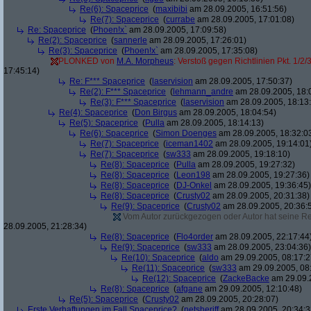
Re(6): Spaceprice
(
maxibibi
am 28.09.2005, 16:51:56)
Re(7): Spaceprice
(
currabe
am 28.09.2005, 17:01:08)
Re: Spaceprice
(
Phoen!x`
am 28.09.2005, 17:09:58)
Re(2): Spaceprice
(
sannerle
am 28.09.2005, 17:26:01)
Re(3): Spaceprice
(
Phoen!x`
am 28.09.2005, 17:35:08)
PLONKED von
M.A. Morpheus
: Verstoß gegen Richtlinien Pkt. 1/2/
17:45:14)
Re: F*** Spaceprice
(
laservision
am 28.09.2005, 17:50:37)
Re(2): F*** Spaceprice
(
lehmann_andre
am 28.09.2005, 18:
Re(3): F*** Spaceprice
(
laservision
am 28.09.2005, 18:13
Re(4): Spaceprice
(
Don Birgus
am 28.09.2005, 18:04:54)
Re(5): Spaceprice
(
Pulla
am 28.09.2005, 18:14:13)
Re(6): Spaceprice
(
Simon Doenges
am 28.09.2005, 18:32:0
Re(7): Spaceprice
(
iceman1402
am 28.09.2005, 19:14:01
Re(7): Spaceprice
(
sw333
am 28.09.2005, 19:18:10)
Re(8): Spaceprice
(
Pulla
am 28.09.2005, 19:27:32)
Re(8): Spaceprice
(
Leon198
am 28.09.2005, 19:27:36)
Re(8): Spaceprice
(
DJ-Onkel
am 28.09.2005, 19:36:45)
Re(8): Spaceprice
(
Crusty02
am 28.09.2005, 20:31:38)
Re(9): Spaceprice
(
Crusty02
am 28.09.2005, 20:36:
Vom Autor zurückgezogen oder Autor hat seine Regi
28.09.2005, 21:28:34)
Re(8): Spaceprice
(
Flo4order
am 28.09.2005, 22:17:44
Re(9): Spaceprice
(
sw333
am 28.09.2005, 23:04:36)
Re(10): Spaceprice
(
aldo
am 29.09.2005, 08:17:2
Re(11): Spaceprice
(
sw333
am 29.09.2005, 08
Re(12): Spaceprice
(
ZackeBacke
am 29.09.2
Re(8): Spaceprice
(
afgane
am 29.09.2005, 12:10:48)
Re(5): Spaceprice
(
Crusty02
am 28.09.2005, 20:28:07)
Erste Verhaftungen im Fall Spaceprice?
(
netsheriff
am 28.09.2005, 20:34:3