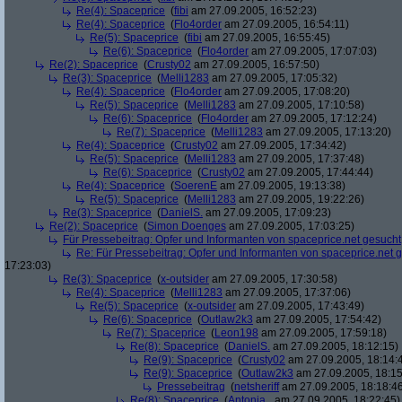
Re(4): Spaceprice
(
fibi
am 27.09.2005, 16:52:23)
Re(4): Spaceprice
(
Flo4order
am 27.09.2005, 16:54:11)
Re(5): Spaceprice
(
fibi
am 27.09.2005, 16:55:45)
Re(6): Spaceprice
(
Flo4order
am 27.09.2005, 17:07:03)
Re(2): Spaceprice
(
Crusty02
am 27.09.2005, 16:57:50)
Re(3): Spaceprice
(
Melli1283
am 27.09.2005, 17:05:32)
Re(4): Spaceprice
(
Flo4order
am 27.09.2005, 17:08:20)
Re(5): Spaceprice
(
Melli1283
am 27.09.2005, 17:10:58)
Re(6): Spaceprice
(
Flo4order
am 27.09.2005, 17:12:24)
Re(7): Spaceprice
(
Melli1283
am 27.09.2005, 17:13:20)
Re(4): Spaceprice
(
Crusty02
am 27.09.2005, 17:34:42)
Re(5): Spaceprice
(
Melli1283
am 27.09.2005, 17:37:48)
Re(6): Spaceprice
(
Crusty02
am 27.09.2005, 17:44:44)
Re(4): Spaceprice
(
SoerenE
am 27.09.2005, 19:13:38)
Re(5): Spaceprice
(
Melli1283
am 27.09.2005, 19:22:26)
Re(3): Spaceprice
(
DanielS.
am 27.09.2005, 17:09:23)
Re(2): Spaceprice
(
Simon Doenges
am 27.09.2005, 17:03:25)
Für Pressebeitrag: Opfer und Informanten von spaceprice.net gesucht
Re: Für Pressebeitrag: Opfer und Informanten von spaceprice.net 
17:23:03)
Re(3): Spaceprice
(
x-outsider
am 27.09.2005, 17:30:58)
Re(4): Spaceprice
(
Melli1283
am 27.09.2005, 17:37:06)
Re(5): Spaceprice
(
x-outsider
am 27.09.2005, 17:43:49)
Re(6): Spaceprice
(
Outlaw2k3
am 27.09.2005, 17:54:42)
Re(7): Spaceprice
(
Leon198
am 27.09.2005, 17:59:18)
Re(8): Spaceprice
(
DanielS.
am 27.09.2005, 18:12:15)
Re(9): Spaceprice
(
Crusty02
am 27.09.2005, 18:14:
Re(9): Spaceprice
(
Outlaw2k3
am 27.09.2005, 18:15
Pressebeitrag
(
netsheriff
am 27.09.2005, 18:18:4
Re(8): Spaceprice
(
Antonia_
am 27.09.2005, 18:22:45)