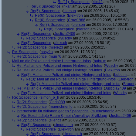
Re(11): Spaceprice
(
kite42
am 26.09.2005, 17:
Re(5): Spaceprice
(
hkalt
am 26.09.2005, 16:41:26)
Re(5): Spaceprice
(
bierson
am 26.09.2005, 16:45:43)
Re(6): Spaceprice
(
Elek-tron
am 26.09.2005, 16:51:49)
Re(6): Spaceprice
(
Crow1986
am 26.09.2005, 16:55:58)
Re(7): Spaceprice
(
bierson
am 26.09.2005, 17:00:19)
Re(8): Spaceprice
(
bierson
am 26.09.2005, 17:01:45)
Re(3): Spaceprice
(
Justicia2409
am 26.09.2005, 22:10:18)
Re(4): Spaceprice
(
Wuschy
am 27.09.2005, 03:49:52)
Re(3): Spaceprice
(
alexsch
am 27.09.2005, 15:50:18)
Re(2): Spaceprice
(
miele23
am 27.09.2005, 20:59:25)
Re: Spaceprice
(
hasyfra
am 26.09.2005, 17:35:31)
Re(2): Spaceprice
(
muri76
am 26.09.2005, 17:41:52)
Mail an die Polizei und einige Hintergrund-Infos
(
bubu.m
am 26.09.2005, 1
Re: Mail an die Polizei und einige Hintergrund-Infos
(
Wuschy
am 26.09.
Re: Mail an die Polizei und einige Hintergrund-Infos
(
Elek-tron
am 26.09
Re(2): Mail an die Polizei und einige Hintergrund-Infos
(
bubu.m
am 26
Re(3): Mail an die Polizei und einige Hintergrund-Infos
(
Elek-tron
a
Re(4): Mail an die Polizei und einige Hintergrund-Infos
(
Brauer
Re: Mail an die Polizei und einige Hintergrund-Infos
(
Justicia2409
am 26
Re(2): Mail an die Polizei und einige Hintergrund-Infos
(
Wuschy
am 2
Re: Spaceprice
(
simon_p_h
am 26.09.2005, 18:53:46)
Re(2): Spaceprice
(
Chris089
am 26.09.2005, 20:54:58)
Re(2): Spaceprice
(
muenchnerflo
am 26.09.2005, 20:55:34)
Internetseite für Aktionen gegen Spaceprice
(
muenchnerflo
am 26.09.20
Re: Geschädigte Raum 8, mein Anwalt wg Zivilklage
(
Justicia2409
am
Re(2): Spaceprice
(
silencz
am 26.09.2005, 21:10:03)
Re(3): Spaceprice
(
simon_p_h
am 27.09.2005, 09:50:57)
Re(4): Spaceprice
(
Elek-tron
am 27.09.2005, 10:15:52)
Re(5): Spaceprice
(
simon_p_h
am 27.09.2005, 10:23:28)