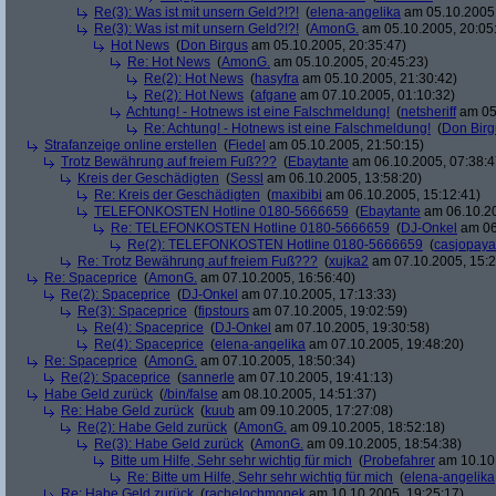
Re(3): Was ist mit unsern Geld?!?!
(
elena-angelika
am 05.10.2005,
Re(3): Was ist mit unsern Geld?!?!
(
AmonG.
am 05.10.2005, 20:05
Hot News
(
Don Birgus
am 05.10.2005, 20:35:47)
Re: Hot News
(
AmonG.
am 05.10.2005, 20:45:23)
Re(2): Hot News
(
hasyfra
am 05.10.2005, 21:30:42)
Re(2): Hot News
(
afgane
am 07.10.2005, 01:10:32)
Achtung! - Hotnews ist eine Falschmeldung!
(
netsheriff
am 05.
Re: Achtung! - Hotnews ist eine Falschmeldung!
(
Don Birg
Strafanzeige online erstellen
(
Fiedel
am 05.10.2005, 21:50:15)
Trotz Bewährung auf freiem Fuß???
(
Ebaytante
am 06.10.2005, 07:38:4
Kreis der Geschädigten
(
Sessl
am 06.10.2005, 13:58:20)
Re: Kreis der Geschädigten
(
maxibibi
am 06.10.2005, 15:12:41)
TELEFONKOSTEN Hotline 0180-5666659
(
Ebaytante
am 06.10.20
Re: TELEFONKOSTEN Hotline 0180-5666659
(
DJ-Onkel
am 06
Re(2): TELEFONKOSTEN Hotline 0180-5666659
(
casjopaya
Re: Trotz Bewährung auf freiem Fuß???
(
xujka2
am 07.10.2005, 15:2
Re: Spaceprice
(
AmonG.
am 07.10.2005, 16:56:40)
Re(2): Spaceprice
(
DJ-Onkel
am 07.10.2005, 17:13:33)
Re(3): Spaceprice
(
fipstours
am 07.10.2005, 19:02:59)
Re(4): Spaceprice
(
DJ-Onkel
am 07.10.2005, 19:30:58)
Re(4): Spaceprice
(
elena-angelika
am 07.10.2005, 19:48:20)
Re: Spaceprice
(
AmonG.
am 07.10.2005, 18:50:34)
Re(2): Spaceprice
(
sannerle
am 07.10.2005, 19:41:13)
Habe Geld zurück
(
/bin/false
am 08.10.2005, 14:51:37)
Re: Habe Geld zurück
(
kuub
am 09.10.2005, 17:27:08)
Re(2): Habe Geld zurück
(
AmonG.
am 09.10.2005, 18:52:18)
Re(3): Habe Geld zurück
(
AmonG.
am 09.10.2005, 18:54:38)
Bitte um Hilfe, Sehr sehr wichtig für mich
(
Probefahrer
am 10.10.
Re: Bitte um Hilfe, Sehr sehr wichtig für mich
(
elena-angelika
Re: Habe Geld zurück
(
rachelochmonek
am 10.10.2005, 19:25:17)