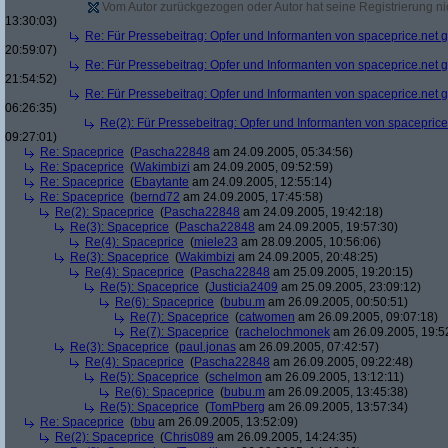
Vom Autor zurückgezogen oder Autor hat seine Registrierung nic
13:30:03)
Re: Für Pressebeitrag: Opfer und Informanten von spaceprice.net 
20:59:07)
Re: Für Pressebeitrag: Opfer und Informanten von spaceprice.net 
21:54:52)
Re: Für Pressebeitrag: Opfer und Informanten von spaceprice.net 
06:26:35)
Re(2): Für Pressebeitrag: Opfer und Informanten von spaceprice
09:27:01)
Re: Spaceprice
(
Pascha22848
am 24.09.2005, 05:34:56)
Re: Spaceprice
(
Wakimbizi
am 24.09.2005, 09:52:59)
Re: Spaceprice
(
Ebaytante
am 24.09.2005, 12:55:14)
Re: Spaceprice
(
bernd72
am 24.09.2005, 17:45:58)
Re(2): Spaceprice
(
Pascha22848
am 24.09.2005, 19:42:18)
Re(3): Spaceprice
(
Pascha22848
am 24.09.2005, 19:57:30)
Re(4): Spaceprice
(
miele23
am 28.09.2005, 10:56:06)
Re(3): Spaceprice
(
Wakimbizi
am 24.09.2005, 20:48:25)
Re(4): Spaceprice
(
Pascha22848
am 25.09.2005, 19:20:15)
Re(5): Spaceprice
(
Justicia2409
am 25.09.2005, 23:09:12)
Re(6): Spaceprice
(
bubu.m
am 26.09.2005, 00:50:51)
Re(7): Spaceprice
(
catwomen
am 26.09.2005, 09:07:18)
Re(7): Spaceprice
(
rachelochmonek
am 26.09.2005, 19:5
Re(3): Spaceprice
(
paul.jonas
am 26.09.2005, 07:42:57)
Re(4): Spaceprice
(
Pascha22848
am 26.09.2005, 09:22:48)
Re(5): Spaceprice
(
schelmon
am 26.09.2005, 13:12:11)
Re(6): Spaceprice
(
bubu.m
am 26.09.2005, 13:45:38)
Re(5): Spaceprice
(
TomPberg
am 26.09.2005, 13:57:34)
Re: Spaceprice
(
bbu
am 26.09.2005, 13:52:09)
Re(2): Spaceprice
(
Chris089
am 26.09.2005, 14:24:35)