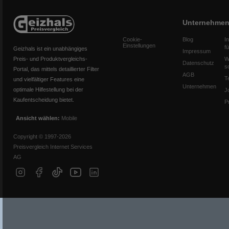
Unternehme
Cookie-
Blog
I
Einstellungen
f
Geizhals ist ein unabhängiges
Impressum
Preis- und Produktvergleichs-
W
Datenschutz
s
Portal, das mittels detaillierter Filter
AGB
T
und vielfältiger Features eine
Unternehmen
optimale Hilfestellung bei der
J
Kaufentscheidung bietet.
P
Ansicht wählen:
Mobile
Copyright © 1997-2026
Preisvergleich Internet Services
AG