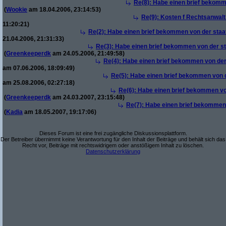
Re(8): Habe einen brief bekomm
(
Wookie
am 18.04.2006, 23:14:53)
Re(9): Kosten f Rechtsanwalt 
11:20:21)
Re(2): Habe einen brief bekommen von der staa
21.04.2006, 21:31:33)
Re(3): Habe einen brief bekommen von der st
(
Greenkeeperdk
am 24.05.2006, 21:49:58)
Re(4): Habe einen brief bekommen von der
am 07.06.2006, 18:09:49)
Re(5): Habe einen brief bekommen von d
am 25.08.2006, 02:27:18)
Re(6): Habe einen brief bekommen vo
(
Greenkeeperdk
am 24.03.2007, 23:15:48)
Re(7): Habe einen brief bekommen 
(
Kadia
am 18.05.2007, 19:17:06)
Dieses Forum ist eine frei zugängliche Diskussionsplattform.
Der Betreiber übernimmt keine Verantwortung für den Inhalt der Beiträge und behält sich das
Recht vor, Beiträge mit rechtswidrigem oder anstößigem Inhalt zu löschen.
Datenschutzerklärung