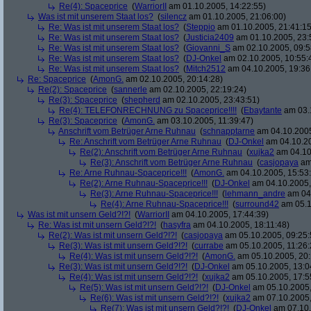
Re(4): Spaceprice
(
WarriorII
am 01.10.2005, 14:22:55)
Was ist mit unserem Staat los?
(
silencz
am 01.10.2005, 21:06:00)
Re: Was ist mit unserem Staat los?
(
Steppio
am 01.10.2005, 21:41:15
Re: Was ist mit unserem Staat los?
(
Justicia2409
am 01.10.2005, 23:
Re: Was ist mit unserem Staat los?
(
Giovanni_S
am 02.10.2005, 09:5
Re: Was ist mit unserem Staat los?
(
DJ-Onkel
am 02.10.2005, 10:55:
Re: Was ist mit unserem Staat los?
(
Mitch2512
am 04.10.2005, 19:36
Re: Spaceprice
(
AmonG.
am 02.10.2005, 20:14:28)
Re(2): Spaceprice
(
sannerle
am 02.10.2005, 22:19:24)
Re(3): Spaceprice
(
shepherd
am 02.10.2005, 23:43:51)
Re(4): TELEFONRECHNUNG zu Spaceprice!!!!
(
Ebaytante
am 03.1
Re(3): Spaceprice
(
AmonG.
am 03.10.2005, 11:39:47)
Anschrift vom Betrüger Arne Ruhnau
(
schnapptarne
am 04.10.2005
Re: Anschrift vom Betrüger Arne Ruhnau
(
DJ-Onkel
am 04.10.20
Re(2): Anschrift vom Betrüger Arne Ruhnau
(
xujka2
am 04.10
Re(3): Anschrift vom Betrüger Arne Ruhnau
(
casjopaya
am 
Re: Arne Ruhnau-Spaceprice!!!
(
AmonG.
am 04.10.2005, 15:53
Re(2): Arne Ruhnau-Spaceprice!!!
(
DJ-Onkel
am 04.10.2005,
Re(3): Arne Ruhnau-Spaceprice!!!
(
lehmann_andre
am 04.
Re(4): Arne Ruhnau-Spaceprice!!!
(
surround42
am 05.1
Was ist mit unsern Geld?!?!
(
WarriorII
am 04.10.2005, 17:44:39)
Re: Was ist mit unsern Geld?!?!
(
hasyfra
am 04.10.2005, 18:11:48)
Re(2): Was ist mit unsern Geld?!?!
(
casjopaya
am 05.10.2005, 09:25:
Re(3): Was ist mit unsern Geld?!?!
(
currabe
am 05.10.2005, 11:26:
Re(4): Was ist mit unsern Geld?!?!
(
AmonG.
am 05.10.2005, 20:
Re(3): Was ist mit unsern Geld?!?!
(
DJ-Onkel
am 05.10.2005, 13:0
Re(4): Was ist mit unsern Geld?!?!
(
xujka2
am 05.10.2005, 17:5
Re(5): Was ist mit unsern Geld?!?!
(
DJ-Onkel
am 05.10.2005,
Re(6): Was ist mit unsern Geld?!?!
(
xujka2
am 07.10.2005,
Re(7): Was ist mit unsern Geld?!?!
(
DJ-Onkel
am 07.10.