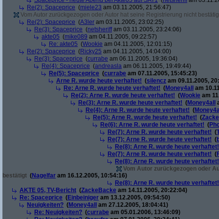
Spaceprice - heute Abend bei Akte05 auf SAT1
(
netsheriff
am 03.11.2
Re(2): Spaceprice
(
miele23
am 03.11.2005, 21:56:47)
Vom Autor zurückgezogen oder Autor hat seine Registrierung nicht bestätig
Re(2): Spaceprice
(
A3ler
am 03.11.2005, 23:02:25)
Re(3): Spaceprice
(
netsheriff
am 03.11.2005, 23:24:06)
akte05
(
mike089
am 04.11.2005, 09:22:57)
Re: akte05
(
Wookie
am 04.11.2005, 12:01:15)
Re(2): Spaceprice
(
Ricky25
am 04.11.2005, 14:04:00)
Re(3): Spaceprice
(
currabe
am 06.11.2005, 19:36:04)
Re(4): Spaceprice
(
andreasla
am 06.11.2005, 19:49:44)
Re(5): Spaceprice
(
currabe
am 07.11.2005, 15:45:23)
Arne R. wurde heute verhaftet!
(
silencz
am 09.11.2005, 20
Re: Arne R. wurde heute verhaftet!
(
Money4all
am 10.11
Re(2): Arne R. wurde heute verhaftet!
(
Wookie
am 11.
Re(3): Arne R. wurde heute verhaftet!
(
Money4all
a
Re(4): Arne R. wurde heute verhaftet!
(
Money4a
Re(5): Arne R. wurde heute verhaftet!
(
Zack
Re(6): Arne R. wurde heute verhaftet!
(
Pho
Re(7): Arne R. wurde heute verhaftet!
(
Re(7): Arne R. wurde heute verhaftet!
(
Re(8): Arne R. wurde heute verhaftet!
Re(7): Arne R. wurde heute verhaftet!
(
Re(8): Arne R. wurde heute verhaftet!
Vom Autor zurückgezogen oder Auto
bestätigt
(
Nagelfar
am 16.12.2005, 10:54:16)
Re(8): Arne R. wurde heute verhaftet!
AKTE 05, TV-Bericht
(
ZackeBacke
am 14.11.2005, 20:22:04)
Re: Spaceprice
(
Einbeiniger
am 13.12.2005, 09:54:50)
Neuigkeiten?
(
Money4all
am 27.12.2005, 18:04:41)
Re: Neuigkeiten?
(
currabe
am 05.01.2006, 13:46:09)