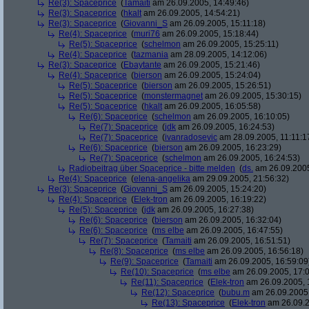
Re(3): Spaceprice
(
Tamaiti
am 26.09.2005, 14:49:46)
Re(3): Spaceprice
(
hkalt
am 26.09.2005, 14:54:21)
Re(3): Spaceprice
(
Giovanni_S
am 26.09.2005, 15:11:18)
Re(4): Spaceprice
(
muri76
am 26.09.2005, 15:18:44)
Re(5): Spaceprice
(
schelmon
am 26.09.2005, 15:25:11)
Re(4): Spaceprice
(
tazmania
am 28.09.2005, 14:12:06)
Re(3): Spaceprice
(
Ebaytante
am 26.09.2005, 15:21:46)
Re(4): Spaceprice
(
bierson
am 26.09.2005, 15:24:04)
Re(5): Spaceprice
(
bierson
am 26.09.2005, 15:26:51)
Re(5): Spaceprice
(
monstermagnet
am 26.09.2005, 15:30:15)
Re(5): Spaceprice
(
hkalt
am 26.09.2005, 16:05:58)
Re(6): Spaceprice
(
schelmon
am 26.09.2005, 16:10:05)
Re(7): Spaceprice
(
jdk
am 26.09.2005, 16:24:53)
Re(7): Spaceprice
(
ivanradosevic
am 28.09.2005, 11:11:1
Re(6): Spaceprice
(
bierson
am 26.09.2005, 16:23:29)
Re(7): Spaceprice
(
schelmon
am 26.09.2005, 16:24:53)
Radiobeitrag über Spaceprice - bitte melden
(
ds.
am 26.09.2005
Re(4): Spaceprice
(
elena-angelika
am 29.09.2005, 21:56:32)
Re(3): Spaceprice
(
Giovanni_S
am 26.09.2005, 15:24:20)
Re(4): Spaceprice
(
Elek-tron
am 26.09.2005, 16:19:22)
Re(5): Spaceprice
(
jdk
am 26.09.2005, 16:27:38)
Re(6): Spaceprice
(
bierson
am 26.09.2005, 16:32:04)
Re(6): Spaceprice
(
ms elbe
am 26.09.2005, 16:47:55)
Re(7): Spaceprice
(
Tamaiti
am 26.09.2005, 16:51:51)
Re(8): Spaceprice
(
ms elbe
am 26.09.2005, 16:56:18)
Re(9): Spaceprice
(
Tamaiti
am 26.09.2005, 16:59:09
Re(10): Spaceprice
(
ms elbe
am 26.09.2005, 17:0
Re(11): Spaceprice
(
Elek-tron
am 26.09.2005, 
Re(12): Spaceprice
(
bubu.m
am 26.09.2005,
Re(13): Spaceprice
(
Elek-tron
am 26.09.2