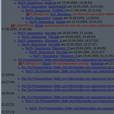
Re(3): Spaceprice
(
bubu.m
am 15.09.2005, 19:39:53)
Re(4): Spaceprice
(
bello666666
am 16.09.2005, 11:01:25)
Re(5): Spaceprice
(
KAMACI
am 17.09.2005, 21:11:53)
PLONKED von
M.A. Morpheus
: auf Wunsch des Users entfer
Re(5): Spaceprice
(
nägele
am 20.09.2005, 12:29:04)
Re(6): Spaceprice
(
jajope
am 13.10.2005, 15:41:15)
PLONKED von
[Eliot]
: verarschen könen sich die user selber, dafür brau
17.09.2005, 21:42:46)
Re(3): Spaceprice
(
ms elbe
am 19.09.2005, 15:18:06)
Re(4): Spaceprice
(
Tamaiti
am 26.09.2005, 16:49:03)
Re(3): Spaceprice
(
Giovanni_S
am 22.09.2005, 18:27:51)
Re(4): Spaceprice
(
ms elbe
am 23.09.2005, 16:17:37)
Re(5): Spaceprice
(
Giovanni_S
am 23.09.2005, 16:49:05)
Re(6): Spaceprice
(
ms elbe
am 23.09.2005, 18:21:57)
Re(7): Spaceprice
(
Giovanni_S
am 24.09.2005, 01:21:35)
Für Pressebeitrag: Opfer und Informanten von spaceprice.net gesucht
PLONKED von
[Eliot]
: link auf geplonkten beitrag
(
Nagelfar
am 22.
Re: Für Pressebeitrag: Opfer und Informanten von spaceprice.net 
Re(2): Für Pressebeitrag: Opfer und Informanten von spaceprice
17:43:01)
Re: Für Pressebeitrag: Opfer und Informanten von spaceprice.net 
14:27:49)
Re: Für Pressebeitrag: Opfer und Informanten von spaceprice.net 
Re: Für Pressebeitrag: Opfer und Informanten von spaceprice.net 
18:05:34)
Re: Für Pressebeitrag: Opfer und Informanten von spaceprice.net 
Re(2): Für Pressebeitrag: Opfer und Informanten von spaceprice
21:22:23)
Re(3): Für Pressebeitrag: Opfer und Informanten von spacepr
21:54:14)