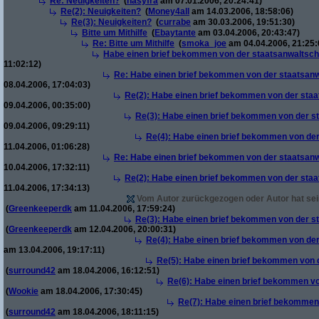
Re: Neuigkeiten?
(
hasyfra
am 07.01.2006, 20:24:41)
Re(2): Neuigkeiten?
(
Money4all
am 14.03.2006, 18:58:06)
Re(3): Neuigkeiten?
(
currabe
am 30.03.2006, 19:51:30)
Bitte um Mithilfe
(
Ebaytante
am 03.04.2006, 20:43:47)
Re: Bitte um Mithilfe
(
smoka_joe
am 04.04.2006, 21:25:
Habe einen brief bekommen von der staatsanwaltscha
11:02:12)
Re: Habe einen brief bekommen von der staatsanw
08.04.2006, 17:04:03)
Re(2): Habe einen brief bekommen von der staa
09.04.2006, 00:35:00)
Re(3): Habe einen brief bekommen von der st
09.04.2006, 09:29:11)
Re(4): Habe einen brief bekommen von der
11.04.2006, 01:06:28)
Re: Habe einen brief bekommen von der staatsanw
10.04.2006, 17:32:11)
Re(2): Habe einen brief bekommen von der staa
11.04.2006, 17:34:13)
Vom Autor zurückgezogen oder Autor hat sein
(
Greenkeeperdk
am 11.04.2006, 17:59:24)
Re(3): Habe einen brief bekommen von der st
(
Greenkeeperdk
am 12.04.2006, 20:00:31)
Re(4): Habe einen brief bekommen von der
am 13.04.2006, 19:17:11)
Re(5): Habe einen brief bekommen von d
(
surround42
am 18.04.2006, 16:12:51)
Re(6): Habe einen brief bekommen vo
(
Wookie
am 18.04.2006, 17:30:45)
Re(7): Habe einen brief bekommen 
(
surround42
am 18.04.2006, 18:11:15)