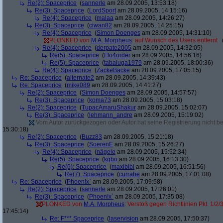
Re(2): Spaceprice
(
sannerle
am 28.09.2005, 13:53:18)
Re(3): Spaceprice
(
LordSport
am 28.09.2005, 14:15:16)
Re(4): Spaceprice
(
malaa
am 28.09.2005, 14:26:27)
Re(3): Spaceprice
(
ciwan82
am 28.09.2005, 14:25:15)
Re(4): Spaceprice
(
Simon Doenges
am 28.09.2005, 14:31:10)
PLONKED von
M.A. Morpheus
: auf Wunsch des Users entfernt
Re(4): Spaceprice
(
derpate2005
am 28.09.2005, 14:32:05)
Re(5): Spaceprice
(
Flo4order
am 28.09.2005, 14:56:16)
Re(5): Spaceprice
(
tabaluga1979
am 28.09.2005, 18:00:36)
Re(4): Spaceprice
(
ZackeBacke
am 28.09.2005, 17:05:15)
Re: Spaceprice
(
alternate2
am 28.09.2005, 14:39:43)
Re: Spaceprice
(
mike089
am 28.09.2005, 14:41:27)
Re(2): Spaceprice
(
Simon Doenges
am 28.09.2005, 14:57:57)
Re(3): Spaceprice
(
koma73
am 28.09.2005, 15:03:18)
Re(2): Spaceprice
(
TupacAmaruShakur
am 28.09.2005, 15:02:07)
Re(3): Spaceprice
(
lehmann_andre
am 28.09.2005, 15:19:02)
Vom Autor zurückgezogen oder Autor hat seine Registrierung nicht bes
15:30:18)
Re(2): Spaceprice
(
Buzz83
am 28.09.2005, 15:21:18)
Re(3): Spaceprice
(
SoerenE
am 28.09.2005, 15:26:27)
Re(4): Spaceprice
(
nägele
am 28.09.2005, 15:52:34)
Re(5): Spaceprice
(
kgbo
am 28.09.2005, 16:13:30)
Re(6): Spaceprice
(
maxibibi
am 28.09.2005, 16:51:56)
Re(7): Spaceprice
(
currabe
am 28.09.2005, 17:01:08)
Re: Spaceprice
(
Phoen!x`
am 28.09.2005, 17:09:58)
Re(2): Spaceprice
(
sannerle
am 28.09.2005, 17:26:01)
Re(3): Spaceprice
(
Phoen!x`
am 28.09.2005, 17:35:08)
PLONKED von
M.A. Morpheus
: Verstoß gegen Richtlinien Pkt. 1/2/
17:45:14)
Re: F*** Spaceprice
(
laservision
am 28.09.2005, 17:50:37)