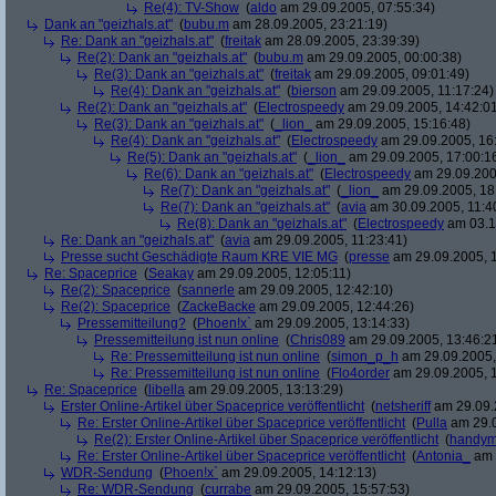
Re(4): TV-Show
(
aldo
am 29.09.2005, 07:55:34)
Dank an "geizhals.at"
(
bubu.m
am 28.09.2005, 23:21:19)
Re: Dank an "geizhals.at"
(
freitak
am 28.09.2005, 23:39:39)
Re(2): Dank an "geizhals.at"
(
bubu.m
am 29.09.2005, 00:00:38)
Re(3): Dank an "geizhals.at"
(
freitak
am 29.09.2005, 09:01:49)
Re(4): Dank an "geizhals.at"
(
bierson
am 29.09.2005, 11:17:24)
Re(2): Dank an "geizhals.at"
(
Electrospeedy
am 29.09.2005, 14:42:0
Re(3): Dank an "geizhals.at"
(
_lion_
am 29.09.2005, 15:16:48)
Re(4): Dank an "geizhals.at"
(
Electrospeedy
am 29.09.2005, 16
Re(5): Dank an "geizhals.at"
(
_lion_
am 29.09.2005, 17:00:1
Re(6): Dank an "geizhals.at"
(
Electrospeedy
am 29.09.200
Re(7): Dank an "geizhals.at"
(
_lion_
am 29.09.2005, 18
Re(7): Dank an "geizhals.at"
(
avia
am 30.09.2005, 11:4
Re(8): Dank an "geizhals.at"
(
Electrospeedy
am 03.1
Re: Dank an "geizhals.at"
(
avia
am 29.09.2005, 11:23:41)
Presse sucht Geschädigte Raum KRE VIE MG
(
presse
am 29.09.2005, 1
Re: Spaceprice
(
Seakay
am 29.09.2005, 12:05:11)
Re(2): Spaceprice
(
sannerle
am 29.09.2005, 12:42:10)
Re(2): Spaceprice
(
ZackeBacke
am 29.09.2005, 12:44:26)
Pressemitteilung?
(
Phoen!x`
am 29.09.2005, 13:14:33)
Pressemitteilung ist nun online
(
Chris089
am 29.09.2005, 13:46:2
Re: Pressemitteilung ist nun online
(
simon_p_h
am 29.09.2005,
Re: Pressemitteilung ist nun online
(
Flo4order
am 29.09.2005, 1
Re: Spaceprice
(
libella
am 29.09.2005, 13:13:29)
Erster Online-Artikel über Spaceprice veröffentlicht
(
netsheriff
am 29.09.
Re: Erster Online-Artikel über Spaceprice veröffentlicht
(
Pulla
am 29.0
Re(2): Erster Online-Artikel über Spaceprice veröffentlicht
(
handy
Re: Erster Online-Artikel über Spaceprice veröffentlicht
(
Antonia_
am 
WDR-Sendung
(
Phoen!x`
am 29.09.2005, 14:12:13)
Re: WDR-Sendung
(
currabe
am 29.09.2005, 15:57:53)