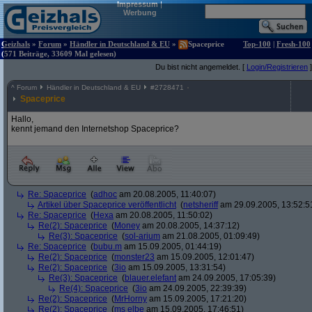
Impressum
|
Werbung
Geizhals
»
Forum
»
Händler in Deutschland & EU
»
Spaceprice
Top-100
|
Fresh-100
(571 Beiträge, 33609 Mal gelesen)
Du bist nicht angemeldet. [
Login/Registrieren
]
^
Forum
Händler in Deutschland & EU
#
2728471
Spaceprice
Hallo,
kennt jemand den Internetshop Spaceprice?
Re: Spaceprice
(
adhoc
am 20.08.2005, 11:40:07)
Artikel über Spaceprice veröffentlicht
(
netsheriff
am 29.09.2005, 13:52:5
Re: Spaceprice
(
Hexa
am 20.08.2005, 11:50:02)
Re(2): Spaceprice
(
Money
am 20.08.2005, 14:37:12)
Re(3): Spaceprice
(
sol-arium
am 21.08.2005, 01:09:49)
Re: Spaceprice
(
bubu.m
am 15.09.2005, 01:44:19)
Re(2): Spaceprice
(
monster23
am 15.09.2005, 12:01:47)
Re(2): Spaceprice
(
3io
am 15.09.2005, 13:31:54)
Re(3): Spaceprice
(
blauer.elefant
am 24.09.2005, 17:05:39)
Re(4): Spaceprice
(
3io
am 24.09.2005, 22:39:39)
Re(2): Spaceprice
(
MrHorny
am 15.09.2005, 17:21:20)
Re(2): Spaceprice
(
ms elbe
am 15.09.2005, 17:46:51)