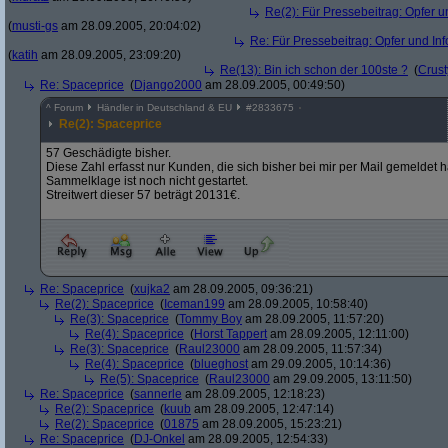
Re(2): Für Pressebeitrag: Opfer 
(
musti-gs
am 28.09.2005, 20:04:02)
Re: Für Pressebeitrag: Opfer und In
(
katih
am 28.09.2005, 23:09:20)
Re(13): Bin ich schon der 100ste ?
(
Crus
Re: Spaceprice
(
Django2000
am 28.09.2005, 00:49:50)
^
Forum
Händler in Deutschland & EU
#
2833675
Re(2): Spaceprice
57 Geschädigte bisher.
Diese Zahl erfasst nur Kunden, die sich bisher bei mir per Mail gemelde
Sammelklage ist noch nicht gestartet.
Streitwert dieser 57 beträgt 20131€.
Re: Spaceprice
(
xujka2
am 28.09.2005, 09:36:21)
Re(2): Spaceprice
(
Iceman199
am 28.09.2005, 10:58:40)
Re(3): Spaceprice
(
Tommy Boy
am 28.09.2005, 11:57:20)
Re(4): Spaceprice
(
Horst Tappert
am 28.09.2005, 12:11:00)
Re(3): Spaceprice
(
Raul23000
am 28.09.2005, 11:57:34)
Re(4): Spaceprice
(
blueghost
am 29.09.2005, 10:14:36)
Re(5): Spaceprice
(
Raul23000
am 29.09.2005, 13:11:50)
Re: Spaceprice
(
sannerle
am 28.09.2005, 12:18:23)
Re(2): Spaceprice
(
kuub
am 28.09.2005, 12:47:14)
Re(2): Spaceprice
(
01875
am 28.09.2005, 15:23:21)
Re: Spaceprice
(
DJ-Onkel
am 28.09.2005, 12:54:33)