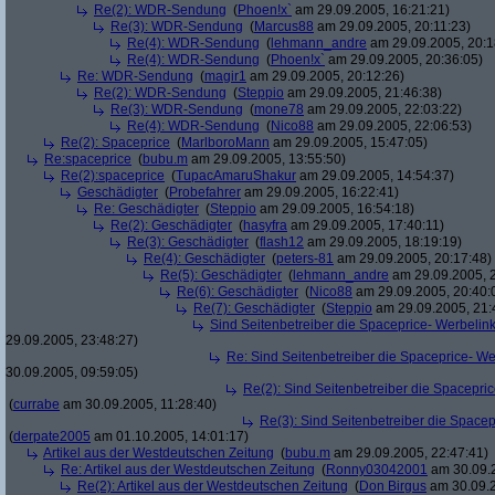
Re(2): WDR-Sendung
(
Phoen!x`
am 29.09.2005, 16:21:21)
Re(3): WDR-Sendung
(
Marcus88
am 29.09.2005, 20:11:23)
Re(4): WDR-Sendung
(
lehmann_andre
am 29.09.2005, 20:1
Re(4): WDR-Sendung
(
Phoen!x`
am 29.09.2005, 20:36:05)
Re: WDR-Sendung
(
magir1
am 29.09.2005, 20:12:26)
Re(2): WDR-Sendung
(
Steppio
am 29.09.2005, 21:46:38)
Re(3): WDR-Sendung
(
mone78
am 29.09.2005, 22:03:22)
Re(4): WDR-Sendung
(
Nico88
am 29.09.2005, 22:06:53)
Re(2): Spaceprice
(
MarlboroMann
am 29.09.2005, 15:47:05)
Re:spaceprice
(
bubu.m
am 29.09.2005, 13:55:50)
Re(2):spaceprice
(
TupacAmaruShakur
am 29.09.2005, 14:54:37)
Geschädigter
(
Probefahrer
am 29.09.2005, 16:22:41)
Re: Geschädigter
(
Steppio
am 29.09.2005, 16:54:18)
Re(2): Geschädigter
(
hasyfra
am 29.09.2005, 17:40:11)
Re(3): Geschädigter
(
flash12
am 29.09.2005, 18:19:19)
Re(4): Geschädigter
(
peters-81
am 29.09.2005, 20:17:48)
Re(5): Geschädigter
(
lehmann_andre
am 29.09.2005, 2
Re(6): Geschädigter
(
Nico88
am 29.09.2005, 20:40:
Re(7): Geschädigter
(
Steppio
am 29.09.2005, 21:
Sind Seitenbetreiber die Spaceprice- Werbelin
29.09.2005, 23:48:27)
Re: Sind Seitenbetreiber die Spaceprice- W
30.09.2005, 09:59:05)
Re(2): Sind Seitenbetreiber die Spacepri
(
currabe
am 30.09.2005, 11:28:40)
Re(3): Sind Seitenbetreiber die Space
(
derpate2005
am 01.10.2005, 14:01:17)
Artikel aus der Westdeutschen Zeitung
(
bubu.m
am 29.09.2005, 22:47:41)
Re: Artikel aus der Westdeutschen Zeitung
(
Ronny03042001
am 30.09.2
Re(2): Artikel aus der Westdeutschen Zeitung
(
Don Birgus
am 30.09.2