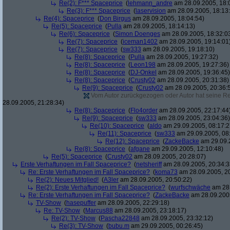
Re(2): F*** Spaceprice
(
lehmann_andre
am 28.09.2005, 18:
Re(3): F*** Spaceprice
(
laservision
am 28.09.2005, 18:13
Re(4): Spaceprice
(
Don Birgus
am 28.09.2005, 18:04:54)
Re(5): Spaceprice
(
Pulla
am 28.09.2005, 18:14:13)
Re(6): Spaceprice
(
Simon Doenges
am 28.09.2005, 18:32:0
Re(7): Spaceprice
(
iceman1402
am 28.09.2005, 19:14:01
Re(7): Spaceprice
(
sw333
am 28.09.2005, 19:18:10)
Re(8): Spaceprice
(
Pulla
am 28.09.2005, 19:27:32)
Re(8): Spaceprice
(
Leon198
am 28.09.2005, 19:27:36)
Re(8): Spaceprice
(
DJ-Onkel
am 28.09.2005, 19:36:45)
Re(8): Spaceprice
(
Crusty02
am 28.09.2005, 20:31:38)
Re(9): Spaceprice
(
Crusty02
am 28.09.2005, 20:36:
Vom Autor zurückgezogen oder Autor hat seine Regi
28.09.2005, 21:28:34)
Re(8): Spaceprice
(
Flo4order
am 28.09.2005, 22:17:44
Re(9): Spaceprice
(
sw333
am 28.09.2005, 23:04:36)
Re(10): Spaceprice
(
aldo
am 29.09.2005, 08:17:2
Re(11): Spaceprice
(
sw333
am 29.09.2005, 08
Re(12): Spaceprice
(
ZackeBacke
am 29.09.2
Re(8): Spaceprice
(
afgane
am 29.09.2005, 12:10:48)
Re(5): Spaceprice
(
Crusty02
am 28.09.2005, 20:28:07)
Erste Verhaftungen im Fall Spaceprice?
(
netsheriff
am 28.09.2005, 20:34:3
Re: Erste Verhaftungen im Fall Spaceprice?
(
koma73
am 28.09.2005, 20
Re(2): Neues Mitglied!
(
A3ler
am 28.09.2005, 20:50:22)
Re(2): Erste Verhaftungen im Fall Spaceprice?
(
wurfschwäche
am 28.
Re: Erste Verhaftungen im Fall Spaceprice?
(
ZackeBacke
am 28.09.2005
TV-Show
(
hasepuffer
am 28.09.2005, 22:29:18)
Re: TV-Show
(
Marcus88
am 28.09.2005, 23:18:17)
Re(2): TV-Show
(
Pascha22848
am 28.09.2005, 23:32:12)
Re(3): TV-Show
(
bubu.m
am 29.09.2005, 00:26:45)