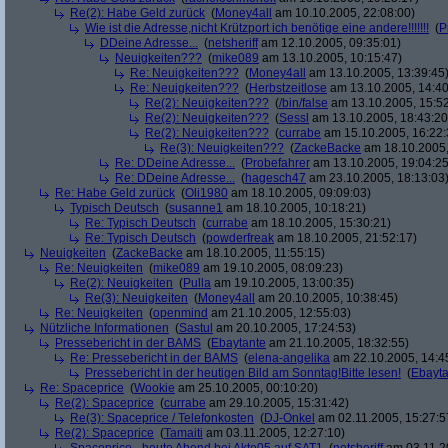
Re(2): Habe Geld zurück
(
Money4all
am 10.10.2005, 22:08:00)
Wie ist die Adresse,nicht Krützport ich benötige eine andere!!!!!!!
(
P
DDeine Adresse...
(
netsheriff
am 12.10.2005, 09:35:01)
Neuigkeiten???
(
mike089
am 13.10.2005, 10:15:47)
Re: Neuigkeiten???
(
Money4all
am 13.10.2005, 13:39:45
Re: Neuigkeiten???
(
Herbstzeitlose
am 13.10.2005, 14:40
Re(2): Neuigkeiten???
(
/bin/false
am 13.10.2005, 15:52
Re(2): Neuigkeiten???
(
Sessl
am 13.10.2005, 18:43:20
Re(2): Neuigkeiten???
(
currabe
am 15.10.2005, 16:22:
Re(3): Neuigkeiten???
(
ZackeBacke
am 18.10.2005,
Re: DDeine Adresse...
(
Probefahrer
am 13.10.2005, 19:04:25
Re: DDeine Adresse...
(
hagesch47
am 23.10.2005, 18:13:03
Re: Habe Geld zurück
(
Oli1980
am 18.10.2005, 09:09:03)
Typisch Deutsch
(
susanne1
am 18.10.2005, 10:18:21)
Re: Typisch Deutsch
(
currabe
am 18.10.2005, 15:30:21)
Re: Typisch Deutsch
(
powderfreak
am 18.10.2005, 21:52:17)
Neuigkeiten
(
ZackeBacke
am 18.10.2005, 11:55:15)
Re: Neuigkeiten
(
mike089
am 19.10.2005, 08:09:23)
Re(2): Neuigkeiten
(
Pulla
am 19.10.2005, 13:00:35)
Re(3): Neuigkeiten
(
Money4all
am 20.10.2005, 10:38:45)
Re: Neuigkeiten
(
openmind
am 21.10.2005, 12:55:03)
Nützliche Informationen
(
Sastul
am 20.10.2005, 17:24:53)
Pressebericht in der BAMS
(
Ebaytante
am 21.10.2005, 18:32:55)
Re: Pressebericht in der BAMS
(
elena-angelika
am 22.10.2005, 14:4
Pressebericht in der heutigen Bild am Sonntag!Bitte lesen!
(
Ebayta
Re: Spaceprice
(
Wookie
am 25.10.2005, 00:10:20)
Re(2): Spaceprice
(
currabe
am 29.10.2005, 15:31:42)
Re(3): Spaceprice / Telefonkosten
(
DJ-Onkel
am 02.11.2005, 15:27:5
Re(2): Spaceprice
(
Tamaiti
am 03.11.2005, 12:27:10)