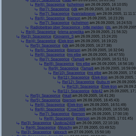
Re(5): Spaceprice
(
hkalt
am 26.09.2005, 16:05:58)
Re(6): Spaceprice
(
schelmon
am 26.09.2005, 16:10:05)
Re(7): Spaceprice
(
jdk
am 26.09.2005, 16:24:53)
Re(7): Spaceprice
(
ivanradosevic
am 28.09.2005, 11:11:1
Re(6): Spaceprice
(
bierson
am 26.09.2005, 16:23:29)
Re(7): Spaceprice
(
schelmon
am 26.09.2005, 16:24:53)
Radiobeitrag über Spaceprice - bitte melden
(
ds.
am 26.09.2005
Re(4): Spaceprice
(
elena-angelika
am 29.09.2005, 21:56:32)
Re(3): Spaceprice
(
Giovanni_S
am 26.09.2005, 15:24:20)
Re(4): Spaceprice
(
Elek-tron
am 26.09.2005, 16:19:22)
Re(5): Spaceprice
(
jdk
am 26.09.2005, 16:27:38)
Re(6): Spaceprice
(
bierson
am 26.09.2005, 16:32:04)
Re(6): Spaceprice
(
ms elbe
am 26.09.2005, 16:47:55)
Re(7): Spaceprice
(
Tamaiti
am 26.09.2005, 16:51:51)
Re(8): Spaceprice
(
ms elbe
am 26.09.2005, 16:56:18)
Re(9): Spaceprice
(
Tamaiti
am 26.09.2005, 16:59:09
Re(10): Spaceprice
(
ms elbe
am 26.09.2005, 17:0
Re(11): Spaceprice
(
Elek-tron
am 26.09.2005, 
Re(12): Spaceprice
(
bubu.m
am 26.09.2005,
Re(13): Spaceprice
(
Elek-tron
am 26.09.2
Re(11): Spaceprice
(
kite42
am 26.09.2005, 17:
Re(5): Spaceprice
(
hkalt
am 26.09.2005, 16:41:26)
Re(5): Spaceprice
(
bierson
am 26.09.2005, 16:45:43)
Re(6): Spaceprice
(
Elek-tron
am 26.09.2005, 16:51:49)
Re(6): Spaceprice
(
Crow1986
am 26.09.2005, 16:55:58)
Re(7): Spaceprice
(
bierson
am 26.09.2005, 17:00:19)
Re(8): Spaceprice
(
bierson
am 26.09.2005, 17:01:45)
Re(3): Spaceprice
(
Justicia2409
am 26.09.2005, 22:10:18)
Re(4): Spaceprice
(
Wuschy
am 27.09.2005, 03:49:52)
Re(3): Spaceprice
(
alexsch
am 27.09.2005, 15:50:18)