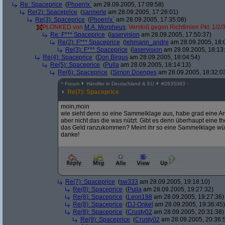
Re: Spaceprice
(
Phoen!x`
am 28.09.2005, 17:09:58)
Re(2): Spaceprice
(
sannerle
am 28.09.2005, 17:26:01)
Re(3): Spaceprice
(
Phoen!x`
am 28.09.2005, 17:35:08)
PLONKED von
M.A. Morpheus
: Verstoß gegen Richtlinien Pkt. 1/2/
Re: F*** Spaceprice
(
laservision
am 28.09.2005, 17:50:37)
Re(2): F*** Spaceprice
(
lehmann_andre
am 28.09.2005, 18:
Re(3): F*** Spaceprice
(
laservision
am 28.09.2005, 18:13
Re(4): Spaceprice
(
Don Birgus
am 28.09.2005, 18:04:54)
Re(5): Spaceprice
(
Pulla
am 28.09.2005, 18:14:13)
Re(6): Spaceprice
(
Simon Doenges
am 28.09.2005, 18:32:0
^
Forum
Händler in Deutschland & EU
#
2835083
Re(7): Spaceprice
moin,moin
wie sieht denn so eine Sammelklage aus, habe grad eine Anz
aber nicht das die was nützt. Gibt es denn überhaupt eine 
das Geld ranzukommen? Meint ihr so eine Sammelklage wü
danke!
Re(7): Spaceprice
(
sw333
am 28.09.2005, 19:18:10)
Re(8): Spaceprice
(
Pulla
am 28.09.2005, 19:27:32)
Re(8): Spaceprice
(
Leon198
am 28.09.2005, 19:27:36)
Re(8): Spaceprice
(
DJ-Onkel
am 28.09.2005, 19:36:45)
Re(8): Spaceprice
(
Crusty02
am 28.09.2005, 20:31:38)
Re(9): Spaceprice
(
Crusty02
am 28.09.2005, 20:36: