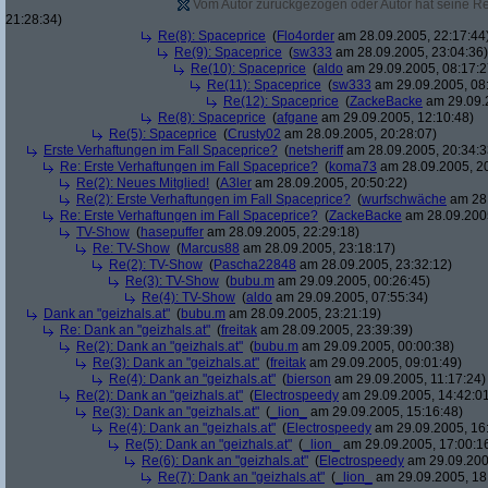
Vom Autor zurückgezogen oder Autor hat seine Regi
21:28:34)
Re(8): Spaceprice
(
Flo4order
am 28.09.2005, 22:17:44
Re(9): Spaceprice
(
sw333
am 28.09.2005, 23:04:36)
Re(10): Spaceprice
(
aldo
am 29.09.2005, 08:17:2
Re(11): Spaceprice
(
sw333
am 29.09.2005, 08
Re(12): Spaceprice
(
ZackeBacke
am 29.09.2
Re(8): Spaceprice
(
afgane
am 29.09.2005, 12:10:48)
Re(5): Spaceprice
(
Crusty02
am 28.09.2005, 20:28:07)
Erste Verhaftungen im Fall Spaceprice?
(
netsheriff
am 28.09.2005, 20:34:3
Re: Erste Verhaftungen im Fall Spaceprice?
(
koma73
am 28.09.2005, 20
Re(2): Neues Mitglied!
(
A3ler
am 28.09.2005, 20:50:22)
Re(2): Erste Verhaftungen im Fall Spaceprice?
(
wurfschwäche
am 28.
Re: Erste Verhaftungen im Fall Spaceprice?
(
ZackeBacke
am 28.09.2005
TV-Show
(
hasepuffer
am 28.09.2005, 22:29:18)
Re: TV-Show
(
Marcus88
am 28.09.2005, 23:18:17)
Re(2): TV-Show
(
Pascha22848
am 28.09.2005, 23:32:12)
Re(3): TV-Show
(
bubu.m
am 29.09.2005, 00:26:45)
Re(4): TV-Show
(
aldo
am 29.09.2005, 07:55:34)
Dank an "geizhals.at"
(
bubu.m
am 28.09.2005, 23:21:19)
Re: Dank an "geizhals.at"
(
freitak
am 28.09.2005, 23:39:39)
Re(2): Dank an "geizhals.at"
(
bubu.m
am 29.09.2005, 00:00:38)
Re(3): Dank an "geizhals.at"
(
freitak
am 29.09.2005, 09:01:49)
Re(4): Dank an "geizhals.at"
(
bierson
am 29.09.2005, 11:17:24)
Re(2): Dank an "geizhals.at"
(
Electrospeedy
am 29.09.2005, 14:42:0
Re(3): Dank an "geizhals.at"
(
_lion_
am 29.09.2005, 15:16:48)
Re(4): Dank an "geizhals.at"
(
Electrospeedy
am 29.09.2005, 16
Re(5): Dank an "geizhals.at"
(
_lion_
am 29.09.2005, 17:00:1
Re(6): Dank an "geizhals.at"
(
Electrospeedy
am 29.09.200
Re(7): Dank an "geizhals.at"
(
_lion_
am 29.09.2005, 18