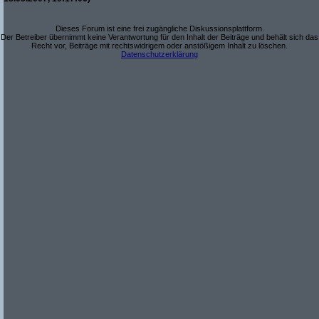
Dieses Forum ist eine frei zugängliche Diskussionsplattform.
Der Betreiber übernimmt keine Verantwortung für den Inhalt der Beiträge und behält sich das
Recht vor, Beiträge mit rechtswidrigem oder anstößigem Inhalt zu löschen.
Datenschutzerklärung