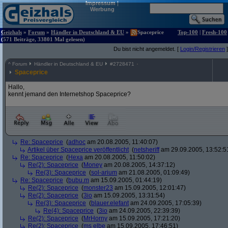
Impressum
|
Werbung
Geizhals
»
Forum
»
Händler in Deutschland & EU
»
Spaceprice
Top-100
|
Fresh-100
(571 Beiträge, 33801 Mal gelesen)
Du bist nicht angemeldet. [
Login/Registrieren
]
^
Forum
Händler in Deutschland & EU
#
2728471
Spaceprice
Hallo,
kennt jemand den Internetshop Spaceprice?
Re: Spaceprice
(
adhoc
am 20.08.2005, 11:40:07)
Artikel über Spaceprice veröffentlicht
(
netsheriff
am 29.09.2005, 13:52:5
Re: Spaceprice
(
Hexa
am 20.08.2005, 11:50:02)
Re(2): Spaceprice
(
Money
am 20.08.2005, 14:37:12)
Re(3): Spaceprice
(
sol-arium
am 21.08.2005, 01:09:49)
Re: Spaceprice
(
bubu.m
am 15.09.2005, 01:44:19)
Re(2): Spaceprice
(
monster23
am 15.09.2005, 12:01:47)
Re(2): Spaceprice
(
3io
am 15.09.2005, 13:31:54)
Re(3): Spaceprice
(
blauer.elefant
am 24.09.2005, 17:05:39)
Re(4): Spaceprice
(
3io
am 24.09.2005, 22:39:39)
Re(2): Spaceprice
(
MrHorny
am 15.09.2005, 17:21:20)
Re(2): Spaceprice
(
ms elbe
am 15.09.2005, 17:46:51)