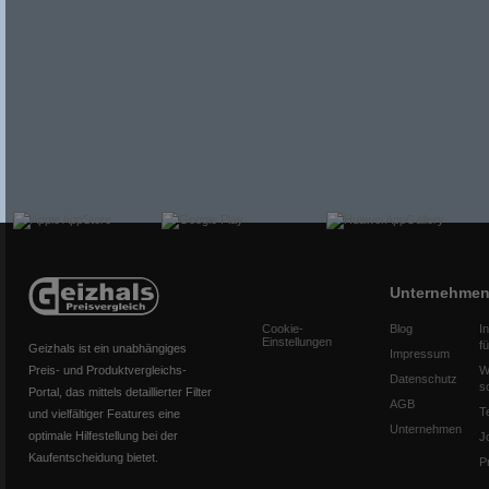
Unternehme
Cookie-
Blog
I
Einstellungen
f
Geizhals ist ein unabhängiges
Impressum
Preis- und Produktvergleichs-
W
Datenschutz
s
Portal, das mittels detaillierter Filter
AGB
T
und vielfältiger Features eine
Unternehmen
optimale Hilfestellung bei der
J
Kaufentscheidung bietet.
P