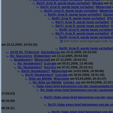
Re(2): Arne R. wurde heute verhaftet!
(
Wookie
am 11.
Re(3): Arne R. wurde heute verhaftet!
(
Money4all
a
Re(4): Arne R. wurde heute verhaftet!
(
Money4a
Re(5): Arne R. wurde heute verhaftet!
(
Zack
Re(6): Arne R. wurde heute verhaftet!
(
Pho
Re(7): Arne R. wurde heute verhaftet!
(
Re(7): Arne R. wurde heute verhaftet!
(
Re(8): Arne R. wurde heute verhaftet!
Re(7): Arne R. wurde heute verhaftet!
(
Re(8): Arne R. wurde heute verhaftet!
Vom Autor zurückgezogen oder Auto
am 16.12.2005, 10:54:16)
Re(8): Arne R. wurde heute verhaftet!
AKTE 05, TV-Bericht
(
ZackeBacke
am 14.11.2005, 20:22:04)
Re: Spaceprice
(
Einbeiniger
am 13.12.2005, 09:54:50)
Neuigkeiten?
(
Money4all
am 27.12.2005, 18:04:41)
Re: Neuigkeiten?
(
currabe
am 05.01.2006, 13:46:09)
Re: Neuigkeiten?
(
hasyfra
am 07.01.2006, 20:24:41)
Re(2): Neuigkeiten?
(
Money4all
am 14.03.2006, 18:58:06)
Re(3): Neuigkeiten?
(
currabe
am 30.03.2006, 19:51:30)
Bitte um Mithilfe
(
Ebaytante
am 03.04.2006, 20:43:47)
Re: Bitte um Mithilfe
(
smoka_joe
am 04.04.2006, 21:25:
Habe einen brief bekommen von der staatsanwaltscha
Re: Habe einen brief bekommen von der staatsanw
17:04:03)
Re(2): Habe einen brief bekommen von der staa
00:35:00)
Re(3): Habe einen brief bekommen von der st
09:29:11)
Re(4): Habe einen brief bekommen von der