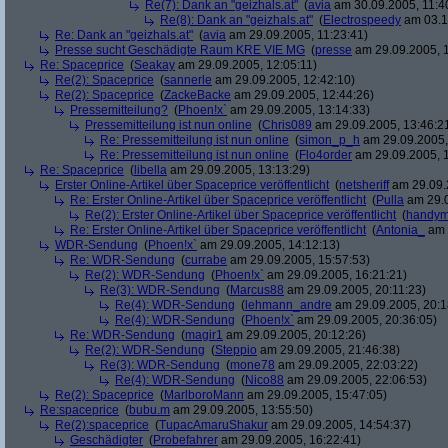
Re(7): Dank an "geizhals.at"
(
avia
am 30.09.2005, 11:4
Re(8): Dank an "geizhals.at"
(
Electrospeedy
am 03.1
Re: Dank an "geizhals.at"
(
avia
am 29.09.2005, 11:23:41)
Presse sucht Geschädigte Raum KRE VIE MG
(
presse
am 29.09.2005, 1
Re: Spaceprice
(
Seakay
am 29.09.2005, 12:05:11)
Re(2): Spaceprice
(
sannerle
am 29.09.2005, 12:42:10)
Re(2): Spaceprice
(
ZackeBacke
am 29.09.2005, 12:44:26)
Pressemitteilung?
(
Phoen!x`
am 29.09.2005, 13:14:33)
Pressemitteilung ist nun online
(
Chris089
am 29.09.2005, 13:46:2
Re: Pressemitteilung ist nun online
(
simon_p_h
am 29.09.2005,
Re: Pressemitteilung ist nun online
(
Flo4order
am 29.09.2005, 1
Re: Spaceprice
(
libella
am 29.09.2005, 13:13:29)
Erster Online-Artikel über Spaceprice veröffentlicht
(
netsheriff
am 29.09.
Re: Erster Online-Artikel über Spaceprice veröffentlicht
(
Pulla
am 29.0
Re(2): Erster Online-Artikel über Spaceprice veröffentlicht
(
handy
Re: Erster Online-Artikel über Spaceprice veröffentlicht
(
Antonia_
am 
WDR-Sendung
(
Phoen!x`
am 29.09.2005, 14:12:13)
Re: WDR-Sendung
(
currabe
am 29.09.2005, 15:57:53)
Re(2): WDR-Sendung
(
Phoen!x`
am 29.09.2005, 16:21:21)
Re(3): WDR-Sendung
(
Marcus88
am 29.09.2005, 20:11:23)
Re(4): WDR-Sendung
(
lehmann_andre
am 29.09.2005, 20:1
Re(4): WDR-Sendung
(
Phoen!x`
am 29.09.2005, 20:36:05)
Re: WDR-Sendung
(
magir1
am 29.09.2005, 20:12:26)
Re(2): WDR-Sendung
(
Steppio
am 29.09.2005, 21:46:38)
Re(3): WDR-Sendung
(
mone78
am 29.09.2005, 22:03:22)
Re(4): WDR-Sendung
(
Nico88
am 29.09.2005, 22:06:53)
Re(2): Spaceprice
(
MarlboroMann
am 29.09.2005, 15:47:05)
Re:spaceprice
(
bubu.m
am 29.09.2005, 13:55:50)
Re(2):spaceprice
(
TupacAmaruShakur
am 29.09.2005, 14:54:37)
Geschädigter
(
Probefahrer
am 29.09.2005, 16:22:41)