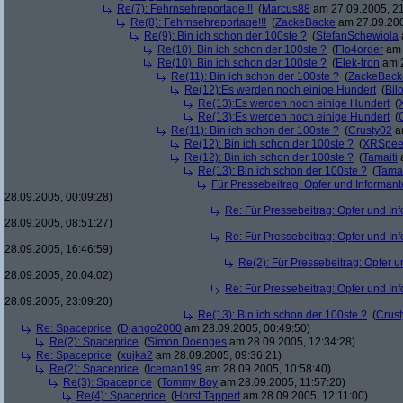
Re(7): Fehrnsehreportage!!!
(
Marcus88
am 27.09.2005, 21
Re(8): Fehrnsehreportage!!!
(
ZackeBacke
am 27.09.200
Re(9): Bin ich schon der 100ste ?
(
StefanSchewiola
Re(10): Bin ich schon der 100ste ?
(
Flo4order
am 
Re(10): Bin ich schon der 100ste ?
(
Elek-tron
am 2
Re(11): Bin ich schon der 100ste ?
(
ZackeBack
Re(12):Es werden noch einige Hundert
(
Bil
Re(13):Es werden noch einige Hundert
(
Re(13):Es werden noch einige Hundert
(
Re(11): Bin ich schon der 100ste ?
(
Crusty02
am
Re(12): Bin ich schon der 100ste ?
(
XRSpee
Re(12): Bin ich schon der 100ste ?
(
Tamaiti
a
Re(13): Bin ich schon der 100ste ?
(
Tamai
Für Pressebeitrag: Opfer und Informan
28.09.2005, 00:09:28)
Re: Für Pressebeitrag: Opfer und In
28.09.2005, 08:51:27)
Re: Für Pressebeitrag: Opfer und In
28.09.2005, 16:46:59)
Re(2): Für Pressebeitrag: Opfer 
28.09.2005, 20:04:02)
Re: Für Pressebeitrag: Opfer und In
28.09.2005, 23:09:20)
Re(13): Bin ich schon der 100ste ?
(
Crus
Re: Spaceprice
(
Django2000
am 28.09.2005, 00:49:50)
Re(2): Spaceprice
(
Simon Doenges
am 28.09.2005, 12:34:28)
Re: Spaceprice
(
xujka2
am 28.09.2005, 09:36:21)
Re(2): Spaceprice
(
Iceman199
am 28.09.2005, 10:58:40)
Re(3): Spaceprice
(
Tommy Boy
am 28.09.2005, 11:57:20)
Re(4): Spaceprice
(
Horst Tappert
am 28.09.2005, 12:11:00)