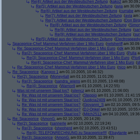
Re(4): Artikel aus der Westdeutschen Zeitung
(
kako2
am 30.09.2
Re(5): Artikel aus der Westdeutschen Zeitung
(
avia
am 30.09.
Re(6): Artikel aus der Westdeutschen Zeitung
(
currabe
am 
Re(7): Artikel aus der Westdeutschen Zeitung
(
avia
am 3
Re(7): Artikel aus der Westdeutschen Zeitung
(
Don Bir
Re(8): Artikel aus der Westdeutschen Zeitung
(
Simo
Re(9): Artikel aus der Westdeutschen Zeitung
(
san
Re(9): Artikel aus der Westdeutschen Zeitung
(
su
Re(5): Artikel aus der Westdeutschen Zeitung
(
Electrospeedy
Spaceprice-Chef: Mammut-Verfahren über 1 Mio Euro
(
netsheriff
am 30.09.
Re: Spaceprice-Chef: Mammut-Verfahren über 1 Mio Euro
(
jdk
am 30.09
Re(2): Spaceprice-Chef: Mammut-Verfahren über 1 Mio Euro
(
Pulla
a
Re(3): Spaceprice-Chef: Mammut-Verfahren über 1 Mio Euro
(
Flo4
Re(4): Spaceprice-Chef: Mammut-Verfahren über 1 Mio Euro
(
s
Re: Spaceprice-Chef: Mammut-Verfahren über 1 Mio Euro
(
nico
am 01.1
Re: Spaceprice
(
Kangoo 1
am 01.10.2005, 10:46:32)
Re(2): Spaceprice
(
Money4all
am 01.10.2005, 11:01:29)
Re(3): Spaceprice
(
sandra_wiens
am 01.10.2005, 13:48:08)
Re(4): Spaceprice
(
WarriorII
am 01.10.2005, 14:22:55)
Was ist mit unserem Staat los?
(
silencz
am 01.10.2005, 21:06:00)
Re: Was ist mit unserem Staat los?
(
Steppio
am 01.10.2005, 21:41:15
Re: Was ist mit unserem Staat los?
(
Justicia2409
am 01.10.2005, 23:
Re: Was ist mit unserem Staat los?
(
Giovanni_S
am 02.10.2005, 09:5
Re: Was ist mit unserem Staat los?
(
DJ-Onkel
am 02.10.2005, 10:55:
Re: Was ist mit unserem Staat los?
(
Mitch2512
am 04.10.2005, 19:36
Re: Spaceprice
(
AmonG.
am 02.10.2005, 20:14:28)
Re(2): Spaceprice
(
sannerle
am 02.10.2005, 22:19:24)
Re(3): Spaceprice
(
shepherd
am 02.10.2005, 23:43:51)
Re(4): TELEFONRECHNUNG zu Spaceprice!!!!
(
Ebaytante
am 03.1
Re(3): Spaceprice
(
AmonG.
am 03.10.2005, 11:39:47)