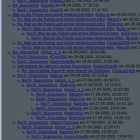
Re(2): Spaceprice
(
miele23
am 27.09.2005, 20:59:25)
Re: Spaceprice
(
hasyfra
am 26.09.2005, 17:35:31)
Re(2): Spaceprice
(
muri76
am 26.09.2005, 17:41:52)
Mail an die Polizei und einige Hintergrund-Infos
(
bubu.m
am 26.09.2005, 1
Re: Mail an die Polizei und einige Hintergrund-Infos
(
Wuschy
am 26.09.
Re: Mail an die Polizei und einige Hintergrund-Infos
(
Elek-tron
am 26.09
Re(2): Mail an die Polizei und einige Hintergrund-Infos
(
bubu.m
am 26
Re(3): Mail an die Polizei und einige Hintergrund-Infos
(
Elek-tron
a
Re(4): Mail an die Polizei und einige Hintergrund-Infos
(
Brauer
Re: Mail an die Polizei und einige Hintergrund-Infos
(
Justicia2409
am 26
Re(2): Mail an die Polizei und einige Hintergrund-Infos
(
Wuschy
am 2
Re: Spaceprice
(
simon_p_h
am 26.09.2005, 18:53:46)
Re(2): Spaceprice
(
Chris089
am 26.09.2005, 20:54:58)
Re(2): Spaceprice
(
muenchnerflo
am 26.09.2005, 20:55:34)
Internetseite für Aktionen gegen Spaceprice
(
muenchnerflo
am 26.09.20
Re: Geschädigte Raum 8, mein Anwalt wg Zivilklage
(
Justicia2409
am
Re(2): Spaceprice
(
silencz
am 26.09.2005, 21:10:03)
Re(3): Spaceprice
(
simon_p_h
am 27.09.2005, 09:50:57)
Re(4): Spaceprice
(
Elek-tron
am 27.09.2005, 10:15:52)
Re(5): Spaceprice
(
simon_p_h
am 27.09.2005, 10:23:28)
Re(6): Spaceprice
(
Wuschy
am 27.09.2005, 10:28:27)
Re(6): Spaceprice
(
Elek-tron
am 27.09.2005, 14:03:02)
Re(7): Spaceprice
(
kamellu
am 27.09.2005, 14:41:32)
Re(6): Spaceprice
(
afgane
am 27.09.2005, 22:07:06)
Re(5): Spaceprice
(
Wakimbizi
am 27.09.2005, 11:19:46)
Re(6): Spaceprice
(
Elek-tron
am 27.09.2005, 14:06:12)
Re(2): Spaceprice
(
Simon Doenges
am 27.09.2005, 11:20:36)
Re(3): Spaceprice
(
simon_p_h
am 27.09.2005, 12:26:57)
Re(4): Spaceprice
(
hasyfra
am 27.09.2005, 12:59:12)
Re(5): Spaceprice
(
muenchnerflo
am 27.09.2005, 13:04:31)