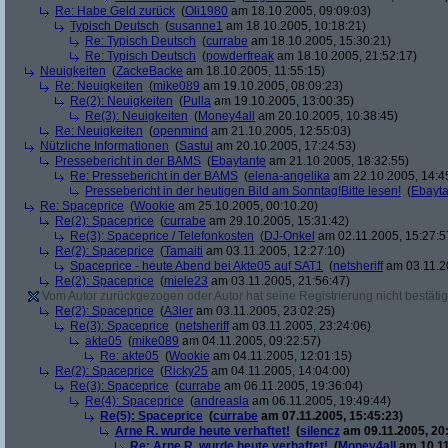
Re: Habe Geld zurück
(
Oli1980
am 18.10.2005, 09:09:03)
Typisch Deutsch
(
susanne1
am 18.10.2005, 10:18:21)
Re: Typisch Deutsch
(
currabe
am 18.10.2005, 15:30:21)
Re: Typisch Deutsch
(
powderfreak
am 18.10.2005, 21:52:17)
Neuigkeiten
(
ZackeBacke
am 18.10.2005, 11:55:15)
Re: Neuigkeiten
(
mike089
am 19.10.2005, 08:09:23)
Re(2): Neuigkeiten
(
Pulla
am 19.10.2005, 13:00:35)
Re(3): Neuigkeiten
(
Money4all
am 20.10.2005, 10:38:45)
Re: Neuigkeiten
(
openmind
am 21.10.2005, 12:55:03)
Nützliche Informationen
(
Sastul
am 20.10.2005, 17:24:53)
Pressebericht in der BAMS
(
Ebaytante
am 21.10.2005, 18:32:55)
Re: Pressebericht in der BAMS
(
elena-angelika
am 22.10.2005, 14:4
Pressebericht in der heutigen Bild am Sonntag!Bitte lesen!
(
Ebayta
Re: Spaceprice
(
Wookie
am 25.10.2005, 00:10:20)
Re(2): Spaceprice
(
currabe
am 29.10.2005, 15:31:42)
Re(3): Spaceprice / Telefonkosten
(
DJ-Onkel
am 02.11.2005, 15:27:5
Re(2): Spaceprice
(
Tamaiti
am 03.11.2005, 12:27:10)
Spaceprice - heute Abend bei Akte05 auf SAT1
(
netsheriff
am 03.11.2
Re(2): Spaceprice
(
miele23
am 03.11.2005, 21:56:47)
Vom Autor zurückgezogen oder Autor hat seine Registrierung nicht bestätig
Re(2): Spaceprice
(
A3ler
am 03.11.2005, 23:02:25)
Re(3): Spaceprice
(
netsheriff
am 03.11.2005, 23:24:06)
akte05
(
mike089
am 04.11.2005, 09:22:57)
Re: akte05
(
Wookie
am 04.11.2005, 12:01:15)
Re(2): Spaceprice
(
Ricky25
am 04.11.2005, 14:04:00)
Re(3): Spaceprice
(
currabe
am 06.11.2005, 19:36:04)
Re(4): Spaceprice
(
andreasla
am 06.11.2005, 19:49:44)
Re(5): Spaceprice
(
currabe
am 07.11.2005, 15:45:23)
Arne R. wurde heute verhaftet!
(
silencz
am 09.11.2005, 20
Re: Arne R. wurde heute verhaftet!
(
Money4all
am 10.11