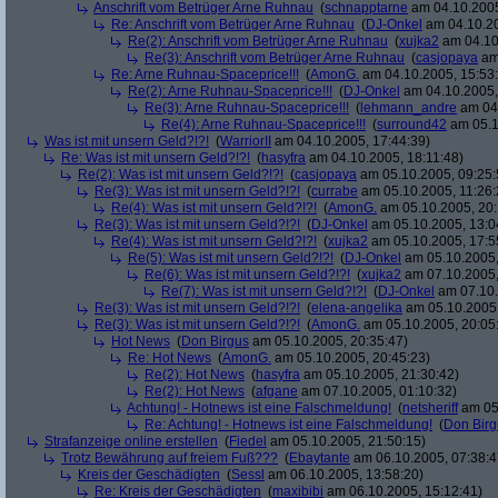
Anschrift vom Betrüger Arne Ruhnau
(
schnapptarne
am 04.10.2005
Re: Anschrift vom Betrüger Arne Ruhnau
(
DJ-Onkel
am 04.10.20
Re(2): Anschrift vom Betrüger Arne Ruhnau
(
xujka2
am 04.10
Re(3): Anschrift vom Betrüger Arne Ruhnau
(
casjopaya
am 
Re: Arne Ruhnau-Spaceprice!!!
(
AmonG.
am 04.10.2005, 15:53
Re(2): Arne Ruhnau-Spaceprice!!!
(
DJ-Onkel
am 04.10.2005,
Re(3): Arne Ruhnau-Spaceprice!!!
(
lehmann_andre
am 04.
Re(4): Arne Ruhnau-Spaceprice!!!
(
surround42
am 05.1
Was ist mit unsern Geld?!?!
(
WarriorII
am 04.10.2005, 17:44:39)
Re: Was ist mit unsern Geld?!?!
(
hasyfra
am 04.10.2005, 18:11:48)
Re(2): Was ist mit unsern Geld?!?!
(
casjopaya
am 05.10.2005, 09:25:
Re(3): Was ist mit unsern Geld?!?!
(
currabe
am 05.10.2005, 11:26:
Re(4): Was ist mit unsern Geld?!?!
(
AmonG.
am 05.10.2005, 20:
Re(3): Was ist mit unsern Geld?!?!
(
DJ-Onkel
am 05.10.2005, 13:0
Re(4): Was ist mit unsern Geld?!?!
(
xujka2
am 05.10.2005, 17:5
Re(5): Was ist mit unsern Geld?!?!
(
DJ-Onkel
am 05.10.2005,
Re(6): Was ist mit unsern Geld?!?!
(
xujka2
am 07.10.2005,
Re(7): Was ist mit unsern Geld?!?!
(
DJ-Onkel
am 07.10.
Re(3): Was ist mit unsern Geld?!?!
(
elena-angelika
am 05.10.2005,
Re(3): Was ist mit unsern Geld?!?!
(
AmonG.
am 05.10.2005, 20:05
Hot News
(
Don Birgus
am 05.10.2005, 20:35:47)
Re: Hot News
(
AmonG.
am 05.10.2005, 20:45:23)
Re(2): Hot News
(
hasyfra
am 05.10.2005, 21:30:42)
Re(2): Hot News
(
afgane
am 07.10.2005, 01:10:32)
Achtung! - Hotnews ist eine Falschmeldung!
(
netsheriff
am 05.
Re: Achtung! - Hotnews ist eine Falschmeldung!
(
Don Birg
Strafanzeige online erstellen
(
Fiedel
am 05.10.2005, 21:50:15)
Trotz Bewährung auf freiem Fuß???
(
Ebaytante
am 06.10.2005, 07:38:4
Kreis der Geschädigten
(
Sessl
am 06.10.2005, 13:58:20)
Re: Kreis der Geschädigten
(
maxibibi
am 06.10.2005, 15:12:41)