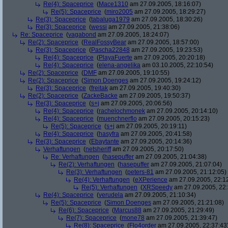
Re(4): Spaceprice
(
Mace1310
am 27.09.2005, 18:16:07)
Re(5): Spaceprice
(
miro2005
am 27.09.2005, 18:29:27)
Re(3): Spaceprice
(
tabaluga1979
am 27.09.2005, 18:30:26)
Re(3): Spaceprice
(
wessi
am 27.09.2005, 21:38:06)
Re: Spaceprice
(
vagabond
am 27.09.2005, 18:24:07)
Re(2): Spaceprice
(
RealFossyBear
am 27.09.2005, 18:57:00)
Re(3): Spaceprice
(
Pascha22848
am 27.09.2005, 19:23:53)
Re(4): Spaceprice
(
PlayaFuerte
am 27.09.2005, 20:20:18)
Re(4): Spaceprice
(
elena-angelika
am 03.10.2005, 22:10:54)
Re(2): Spaceprice
(
DMF
am 27.09.2005, 19:10:55)
Re(2): Spaceprice
(
Simon Doenges
am 27.09.2005, 19:24:12)
Re(3): Spaceprice
(
freitak
am 27.09.2005, 19:40:30)
Re(2): Spaceprice
(
ZackeBacke
am 27.09.2005, 19:50:37)
Re(3): Spaceprice
(
s+j
am 27.09.2005, 20:06:56)
Re(4): Spaceprice
(
rachelochmonek
am 27.09.2005, 20:14:10)
Re(4): Spaceprice
(
muenchnerflo
am 27.09.2005, 20:15:23)
Re(5): Spaceprice
(
s+j
am 27.09.2005, 20:19:11)
Re(4): Spaceprice
(
hasyfra
am 27.09.2005, 20:41:58)
Re(3): Spaceprice
(
Ebaytante
am 27.09.2005, 20:14:36)
Verhaftungen
(
netsheriff
am 27.09.2005, 20:17:50)
Re: Verhaftungen
(
hasepuffer
am 27.09.2005, 21:04:38)
Re(2): Verhaftungen
(
hasepuffer
am 27.09.2005, 21:07:04)
Re(3): Verhaftungen
(
peters-81
am 27.09.2005, 21:12:05)
Re(4): Verhaftungen
(
eXPerience
am 27.09.2005, 22:1
Re(5): Verhaftungen
(
XRSpeedy
am 27.09.2005, 22:
Re(4): Spaceprice
(
verudela
am 27.09.2005, 21:10:34)
Re(5): Spaceprice
(
Simon Doenges
am 27.09.2005, 21:21:08)
Re(6): Spaceprice
(
Marcus88
am 27.09.2005, 21:29:49)
Re(7): Spaceprice
(
mone78
am 27.09.2005, 21:39:47)
Re(8): Spaceprice
(
Flo4order
am 27.09.2005, 22:37:43