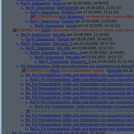
Re(3): Spaceprice
(
bubu.m
am 15.09.2005, 19:39:53)
Re(4): Spaceprice
(
bello666666
am 16.09.2005, 11:01:25)
Re(5): Spaceprice
(
KAMACI
am 17.09.2005, 21:11:53)
PLONKED von
M.A. Morpheus
: auf Wunsch des Users entfer
Re(5): Spaceprice
(
nägele
am 20.09.2005, 12:29:04)
Re(6): Spaceprice
(
jajope
am 13.10.2005, 15:41:15)
PLONKED von
[Eliot]
: verarschen könen sich die user selber, dafür brau
Re(3): Spaceprice
(
ms elbe
am 19.09.2005, 15:18:06)
Re(4): Spaceprice
(
Tamaiti
am 26.09.2005, 16:49:03)
Re(3): Spaceprice
(
Giovanni_S
am 22.09.2005, 18:27:51)
Re(4): Spaceprice
(
ms elbe
am 23.09.2005, 16:17:37)
Re(5): Spaceprice
(
Giovanni_S
am 23.09.2005, 16:49:05)
Re(6): Spaceprice
(
ms elbe
am 23.09.2005, 18:21:57)
Re(7): Spaceprice
(
Giovanni_S
am 24.09.2005, 01:21:35)
Für Pressebeitrag: Opfer und Informanten von spaceprice.net gesucht
PLONKED von
[Eliot]
: link auf geplonkten beitrag
(
Nagelfar
am 22.
Re: Für Pressebeitrag: Opfer und Informanten von spaceprice.net 
Re(2): Für Pressebeitrag: Opfer und Informanten von spaceprice
Re: Für Pressebeitrag: Opfer und Informanten von spaceprice.net 
Re: Für Pressebeitrag: Opfer und Informanten von spaceprice.net 
Re: Für Pressebeitrag: Opfer und Informanten von spaceprice.net 
Re: Für Pressebeitrag: Opfer und Informanten von spaceprice.net 
Re(2): Für Pressebeitrag: Opfer und Informanten von spaceprice
Re(3): Für Pressebeitrag: Opfer und Informanten von spacepr
Vom Autor zurückgezogen oder Autor hat seine Registrierung nic
Re: Für Pressebeitrag: Opfer und Informanten von spaceprice.net 
Re: Für Pressebeitrag: Opfer und Informanten von spaceprice.net 
Re: Für Pressebeitrag: Opfer und Informanten von spaceprice.net 
Re(2): Für Pressebeitrag: Opfer und Informanten von spaceprice
Re: Spaceprice
(
Pascha22848
am 24.09.2005, 05:34:56)