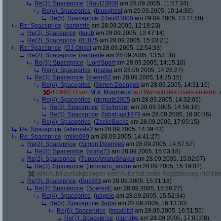
Re(3): Spaceprice
(
Raul23000
am 28.09.2005, 11:57:34)
Re(4): Spaceprice
(
blueghost
am 29.09.2005, 10:14:36)
Re(5): Spaceprice
(
Raul23000
am 29.09.2005, 13:11:50)
Re: Spaceprice
(
sannerle
am 28.09.2005, 12:18:23)
Re(2): Spaceprice
(
kuub
am 28.09.2005, 12:47:14)
Re(2): Spaceprice
(
01875
am 28.09.2005, 15:23:21)
Re: Spaceprice
(
DJ-Onkel
am 28.09.2005, 12:54:33)
Re(2): Spaceprice
(
sannerle
am 28.09.2005, 13:53:18)
Re(3): Spaceprice
(
LordSport
am 28.09.2005, 14:15:16)
Re(4): Spaceprice
(
malaa
am 28.09.2005, 14:26:27)
Re(3): Spaceprice
(
ciwan82
am 28.09.2005, 14:25:15)
Re(4): Spaceprice
(
Simon Doenges
am 28.09.2005, 14:31:10)
PLONKED von
M.A. Morpheus
: auf Wunsch des Users entfernt
Re(4): Spaceprice
(
derpate2005
am 28.09.2005, 14:32:05)
Re(5): Spaceprice
(
Flo4order
am 28.09.2005, 14:56:16)
Re(5): Spaceprice
(
tabaluga1979
am 28.09.2005, 18:00:36)
Re(4): Spaceprice
(
ZackeBacke
am 28.09.2005, 17:05:15)
Re: Spaceprice
(
alternate2
am 28.09.2005, 14:39:43)
Re: Spaceprice
(
mike089
am 28.09.2005, 14:41:27)
Re(2): Spaceprice
(
Simon Doenges
am 28.09.2005, 14:57:57)
Re(3): Spaceprice
(
koma73
am 28.09.2005, 15:03:18)
Re(2): Spaceprice
(
TupacAmaruShakur
am 28.09.2005, 15:02:07)
Re(3): Spaceprice
(
lehmann_andre
am 28.09.2005, 15:19:02)
Vom Autor zurückgezogen oder Autor hat seine Registrierung nicht bes
Re(2): Spaceprice
(
Buzz83
am 28.09.2005, 15:21:18)
Re(3): Spaceprice
(
SoerenE
am 28.09.2005, 15:26:27)
Re(4): Spaceprice
(
nägele
am 28.09.2005, 15:52:34)
Re(5): Spaceprice
(
kgbo
am 28.09.2005, 16:13:30)
Re(6): Spaceprice
(
maxibibi
am 28.09.2005, 16:51:56)
Re(7): Spaceprice
(
currabe
am 28.09.2005, 17:01:08)