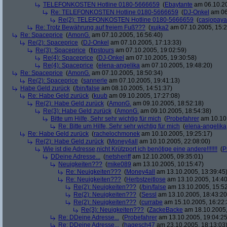
TELEFONKOSTEN Hotline 0180-5666659
(
Ebaytante
am 06.10.20
Re: TELEFONKOSTEN Hotline 0180-5666659
(
DJ-Onkel
am 06
Re(2): TELEFONKOSTEN Hotline 0180-5666659
(
casjopaya
Re: Trotz Bewährung auf freiem Fuß???
(
xujka2
am 07.10.2005, 15:2
Re: Spaceprice
(
AmonG.
am 07.10.2005, 16:56:40)
Re(2): Spaceprice
(
DJ-Onkel
am 07.10.2005, 17:13:33)
Re(3): Spaceprice
(
fipstours
am 07.10.2005, 19:02:59)
Re(4): Spaceprice
(
DJ-Onkel
am 07.10.2005, 19:30:58)
Re(4): Spaceprice
(
elena-angelika
am 07.10.2005, 19:48:20)
Re: Spaceprice
(
AmonG.
am 07.10.2005, 18:50:34)
Re(2): Spaceprice
(
sannerle
am 07.10.2005, 19:41:13)
Habe Geld zurück
(
/bin/false
am 08.10.2005, 14:51:37)
Re: Habe Geld zurück
(
kuub
am 09.10.2005, 17:27:08)
Re(2): Habe Geld zurück
(
AmonG.
am 09.10.2005, 18:52:18)
Re(3): Habe Geld zurück
(
AmonG.
am 09.10.2005, 18:54:38)
Bitte um Hilfe, Sehr sehr wichtig für mich
(
Probefahrer
am 10.10.
Re: Bitte um Hilfe, Sehr sehr wichtig für mich
(
elena-angelika
Re: Habe Geld zurück
(
rachelochmonek
am 10.10.2005, 19:25:17)
Re(2): Habe Geld zurück
(
Money4all
am 10.10.2005, 22:08:00)
Wie ist die Adresse,nicht Krützport ich benötige eine andere!!!!!!!
(
P
DDeine Adresse...
(
netsheriff
am 12.10.2005, 09:35:01)
Neuigkeiten???
(
mike089
am 13.10.2005, 10:15:47)
Re: Neuigkeiten???
(
Money4all
am 13.10.2005, 13:39:45
Re: Neuigkeiten???
(
Herbstzeitlose
am 13.10.2005, 14:40
Re(2): Neuigkeiten???
(
/bin/false
am 13.10.2005, 15:52
Re(2): Neuigkeiten???
(
Sessl
am 13.10.2005, 18:43:20
Re(2): Neuigkeiten???
(
currabe
am 15.10.2005, 16:22:
Re(3): Neuigkeiten???
(
ZackeBacke
am 18.10.2005,
Re: DDeine Adresse...
(
Probefahrer
am 13.10.2005, 19:04:25
Re: DDeine Adresse...
(
hagesch47
am 23.10.2005, 18:13:03