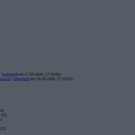
(
netsheriff
am 27.09.2005, 17:29:09)
gesucht
(
shepherd
am 29.09.2005, 17:23:03)
45)
:32)
6)
:27)