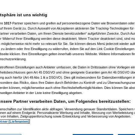
nt
(
currabe
am 26.09.2005, 16:58:05)
atsphäre ist uns wichtig
ere
1017
-Partner speichern und greifen auf personenbezogene Daten wie Browserdaten oder 
chen sie nicht dich
(
Nagelfar
am 17.09.2005, 21:42:46)
f Ihrem Gerät zu. Durch Auswahl von Akzeptieren aktivieren Sie Tracking-Technologien für d
artner verarbeiten Daten, um Ihnen Dienste bereitzustellen“ aufgeführten Zwecke. Durch Aus
 Widerruf Ihrer Einwilligung werden diese deaktiviert. Wenn Tracker deaktiviert sind, sind m
 möglicherweise nicht mehr so relevant für Sie. Sie können dieses Menü jederzeit wieder auf
 zu ändern oder Ihre Einwilligung zu widerrufen, indem Sie auf den Link Cookie-Einstellunge
eite klicken. Ihre Einstellungen gelten innerhalb unseres Website. Weitere Informationen fin
nschutzerklärung.
(
netsheriff
am 22.09.2005, 19:43:24)
09.2005, 21:20:24)
etroffenen Einstellungen auch Anbieter umfassen, die Daten in Drittstaaten ohne Vorliegen ei
gesucht
(
rewego
am 24.09.2005, 16:50:48)
itsbeschlusses gem Art 45 DSGVO und ohne geeignete Garantien gem Art 46 DSGVO übermi
.net gesucht
(
bubu.m
am 24.09.2005, 17:43:01)
gung auch hierfür (Art 49 Abs 1 lit a DSGVO). Dies gilt insbesondere für Datenübermittlungen i
gesucht
(
Justicia2409
am 25.09.2005, 14:27:49)
esondere das Risiko, dass Ihre Daten durch Behörden zu Kontroll- und zu Überwachungsz
gesucht
(
Wuschy
am 26.09.2005, 16:56:05)
werden können, möglicherweise auch ohne Rechtsbehelfsmöglichkeiten. Dies können Sie abst
gesucht
(
verudela
am 27.09.2005, 18:05:34)
eweiligen Anbieter in der Liste keine Einwilligung abgeben.
gesucht
(
currabe
am 27.09.2005, 18:25:12)
.net gesucht
(
verudela
am 27.09.2005, 21:22:23)
nsere Partner verarbeiten Daten, um Folgendes bereitzustellen:
ice.net gesucht
(
koma73
am 27.09.2005, 21:54:14)
ht bestätigt
(
Nagelfar
am 28.09.2005, 13:30:03)
enschaften zur Identifikation aktiv abfragen. Verwendung genauer Standortdaten. Speichern 
gesucht
(
koma73
am 27.09.2005, 20:59:07)
ionen auf einem Endgerät. Personalisierte Werbung und Inhalte, Messung von Werbeleistung 
gesucht
von Inhalten, Zielgruppenforschung sowie Entwicklung und Verbesserung von Angeboten.
(
elena-angelika
am 29.09.2005, 21:54:52)
gesucht
(
powerbuster
am 30.09.2005, 06:26:35)
rtner (Lieferanten)
.net gesucht
(
ZackeBacke
am 30.09.2005, 09:27:01)