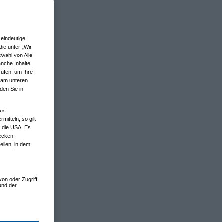
eindeutige
ie unter „Wir
wahl von Alle
anche Inhalte
rufen, um Ihre
n am unteren
den Sie in
nes
tteln, so gilt
n die USA. Es
wecken
ellen, in dem
von oder Zugriff
und der