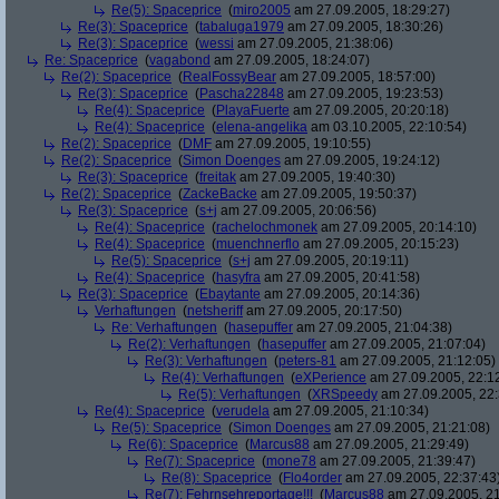
Re(5): Spaceprice
(
miro2005
am 27.09.2005, 18:29:27)
Re(3): Spaceprice
(
tabaluga1979
am 27.09.2005, 18:30:26)
Re(3): Spaceprice
(
wessi
am 27.09.2005, 21:38:06)
Re: Spaceprice
(
vagabond
am 27.09.2005, 18:24:07)
Re(2): Spaceprice
(
RealFossyBear
am 27.09.2005, 18:57:00)
Re(3): Spaceprice
(
Pascha22848
am 27.09.2005, 19:23:53)
Re(4): Spaceprice
(
PlayaFuerte
am 27.09.2005, 20:20:18)
Re(4): Spaceprice
(
elena-angelika
am 03.10.2005, 22:10:54)
Re(2): Spaceprice
(
DMF
am 27.09.2005, 19:10:55)
Re(2): Spaceprice
(
Simon Doenges
am 27.09.2005, 19:24:12)
Re(3): Spaceprice
(
freitak
am 27.09.2005, 19:40:30)
Re(2): Spaceprice
(
ZackeBacke
am 27.09.2005, 19:50:37)
Re(3): Spaceprice
(
s+j
am 27.09.2005, 20:06:56)
Re(4): Spaceprice
(
rachelochmonek
am 27.09.2005, 20:14:10)
Re(4): Spaceprice
(
muenchnerflo
am 27.09.2005, 20:15:23)
Re(5): Spaceprice
(
s+j
am 27.09.2005, 20:19:11)
Re(4): Spaceprice
(
hasyfra
am 27.09.2005, 20:41:58)
Re(3): Spaceprice
(
Ebaytante
am 27.09.2005, 20:14:36)
Verhaftungen
(
netsheriff
am 27.09.2005, 20:17:50)
Re: Verhaftungen
(
hasepuffer
am 27.09.2005, 21:04:38)
Re(2): Verhaftungen
(
hasepuffer
am 27.09.2005, 21:07:04)
Re(3): Verhaftungen
(
peters-81
am 27.09.2005, 21:12:05)
Re(4): Verhaftungen
(
eXPerience
am 27.09.2005, 22:1
Re(5): Verhaftungen
(
XRSpeedy
am 27.09.2005, 22:
Re(4): Spaceprice
(
verudela
am 27.09.2005, 21:10:34)
Re(5): Spaceprice
(
Simon Doenges
am 27.09.2005, 21:21:08)
Re(6): Spaceprice
(
Marcus88
am 27.09.2005, 21:29:49)
Re(7): Spaceprice
(
mone78
am 27.09.2005, 21:39:47)
Re(8): Spaceprice
(
Flo4order
am 27.09.2005, 22:37:43
Re(7): Fehrnsehreportage!!!
(
Marcus88
am 27.09.2005, 21