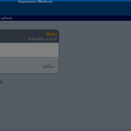
Impressum
|
Werbung
 gelesen)
Money
20.08.2005, 11:22:57
1)