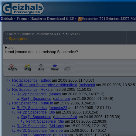
Geizhals
»
Forum
»
Händler in Deutschland & EU
»
Spaceprice (571 Beiträge, 33575 Mal
^
Forum
Händler in Deutschland & EU
#
2728471
Spaceprice
Hallo,
kennt jemand den Internetshop Spaceprice?
Re: Spaceprice
(
adhoc
am 20.08.2005, 11:40:07)
Artikel über Spaceprice veröffentlicht
(
netsheriff
am 29.09.2005, 13:52:5
Re: Spaceprice
(
Hexa
am 20.08.2005, 11:50:02)
Re(2): Spaceprice
(
Money
am 20.08.2005, 14:37:12)
Re(3): Spaceprice
(
sol-arium
am 21.08.2005, 01:09:49)
Re: Spaceprice
(
bubu.m
am 15.09.2005, 01:44:19)
Re(2): Spaceprice
(
monster23
am 15.09.2005, 12:01:47)
Re(2): Spaceprice
(
3io
am 15.09.2005, 13:31:54)
Re(3): Spaceprice
(
blauer.elefant
am 24.09.2005, 17:05:39)
Re(4): Spaceprice
(
3io
am 24.09.2005, 22:39:39)
Re(2): Spaceprice
(
MrHorny
am 15.09.2005, 17:21:20)
Re(2): Spaceprice
(
ms elbe
am 15.09.2005, 17:46:51)
Re(3): Spaceprice
(
bubu.m
am 15.09.2005, 19:39:53)