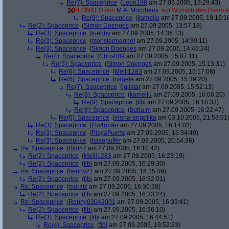
Re(7): Spaceprice
(
Leon198
am 27.09.2005, 13:29:43)
PLONKED von
M.A. Morpheus
: auf Wunsch des Users e
Re(9): Spaceprice
(
kamellu
am 27.09.2005, 19:16:1
Re(2): Spaceprice
(
Simon Doenges
am 27.09.2005, 13:57:18)
Re(3): Spaceprice
(
luebby
am 27.09.2005, 14:36:13)
Re(3): Spaceprice
(
monstermagnet
am 27.09.2005, 14:39:11)
Re(3): Spaceprice
(
Simon Doenges
am 27.09.2005, 14:46:24)
Re(4): Spaceprice
(
Chris089
am 27.09.2005, 15:07:11)
Re(5): Spaceprice
(
Simon Doenges
am 27.09.2005, 15:13:31)
Re(6): Spaceprice
(
Melli1283
am 27.09.2005, 15:17:08)
Re(6): Spaceprice
(
nägele
am 27.09.2005, 15:39:20)
Re(7): Spaceprice
(
julistar
am 27.09.2005, 15:52:13)
Re(8): Spaceprice
(
kamellu
am 27.09.2005, 16:06:20)
Re(9): Spaceprice
(
fibi
am 27.09.2005, 16:10:33)
Re(8): Spaceprice
(
bubu.m
am 27.09.2005, 16:22:47)
Re(6): Spaceprice
(
elena-angelika
am 03.10.2005, 21:53:01
Re(3): Spaceprice
(
Flo4order
am 27.09.2005, 16:14:03)
Re(3): Spaceprice
(
PlayaFuerte
am 27.09.2005, 16:34:49)
Re(3): Spaceprice
(
hasepuffer
am 27.09.2005, 20:54:36)
Re: Spaceprice
(
Bilo57
am 27.09.2005, 16:10:42)
Re(2): Spaceprice
(
Melli1283
am 27.09.2005, 16:23:19)
Re(2): Spaceprice
(
fibi
am 27.09.2005, 16:29:30)
Re: Spaceprice
(
benny21
am 27.09.2005, 16:25:09)
Re(2): Spaceprice
(
fibi
am 27.09.2005, 16:32:01)
Re: Spaceprice
(
muratz
am 27.09.2005, 16:30:38)
Re(2): Spaceprice
(
fibi
am 27.09.2005, 16:33:24)
Re: Spaceprice
(
Ronny03042001
am 27.09.2005, 16:33:41)
Re(2): Spaceprice
(
fibi
am 27.09.2005, 16:36:10)
Re(3): Spaceprice
(
fibi
am 27.09.2005, 16:44:51)
Re(4): Spaceprice
(
fibi
am 27.09.2005, 16:52:23)