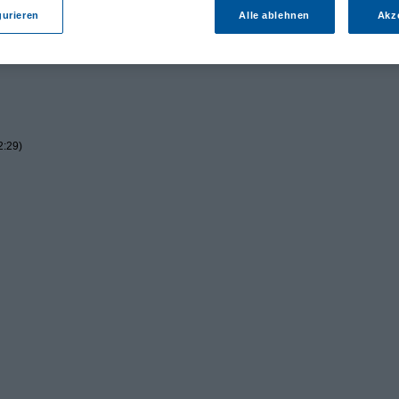
gurieren
Alle ablehnen
Akz
2:29)