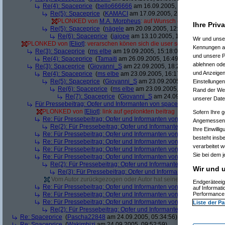
Re(4): Spaceprice
(
bello666666
am 16.09.2005, 11:01:25)
Re(5): Spaceprice
(
KAMACI
am 17.09.2005, 21:11:53)
PLONKED von
M.A. Morpheus
: auf Wunsch des Users entfer
Ihre Priv
Re(5): Spaceprice
(
nägele
am 20.09.2005, 12:29:04)
Re(6): Spaceprice
(
jajope
am 13.10.2005, 15:41:15)
Wir und uns
PLONKED von
[Eliot]
: verarschen könen sich die user selber, dafür brau
Kennungen au
Re(3): Spaceprice
(
ms elbe
am 19.09.2005, 15:18:06)
und unsere P
Re(4): Spaceprice
(
Tamaiti
am 26.09.2005, 16:49:03)
ablehnen oder
Re(3): Spaceprice
(
Giovanni_S
am 22.09.2005, 18:27:51)
und Anzeigen
Re(4): Spaceprice
(
ms elbe
am 23.09.2005, 16:17:37)
Re(5): Spaceprice
(
Giovanni_S
am 23.09.2005, 16:49:05)
Einstellungen
Re(6): Spaceprice
(
ms elbe
am 23.09.2005, 18:21:57)
Rand der Webs
Re(7): Spaceprice
(
Giovanni_S
am 24.09.2005, 01:21:35)
unserer Date
Für Pressebeitrag: Opfer und Informanten von spaceprice.net gesucht
PLONKED von
[Eliot]
: link auf geplonkten beitrag
(
Nagelfar
am 22.
Sofern Ihre g
Re: Für Pressebeitrag: Opfer und Informanten von spaceprice.net 
Angemessenhe
Re(2): Für Pressebeitrag: Opfer und Informanten von spaceprice
Ihre Einwilli
Re: Für Pressebeitrag: Opfer und Informanten von spaceprice.net 
besteht insb
Re: Für Pressebeitrag: Opfer und Informanten von spaceprice.net 
verarbeitet 
Re: Für Pressebeitrag: Opfer und Informanten von spaceprice.net 
Sie bei dem j
Re: Für Pressebeitrag: Opfer und Informanten von spaceprice.net 
Re(2): Für Pressebeitrag: Opfer und Informanten von spaceprice
Wir und u
Re(3): Für Pressebeitrag: Opfer und Informanten von spacepr
Vom Autor zurückgezogen oder Autor hat seine Registrierung nic
Endgeräteeig
Re: Für Pressebeitrag: Opfer und Informanten von spaceprice.net 
auf Informat
Re: Für Pressebeitrag: Opfer und Informanten von spaceprice.net 
Performance 
Re: Für Pressebeitrag: Opfer und Informanten von spaceprice.net 
Liste der Pa
Re(2): Für Pressebeitrag: Opfer und Informanten von spaceprice
Re: Spaceprice
(
Pascha22848
am 24.09.2005, 05:34:56)
Re: Spaceprice
(
Wakimbizi
am 24.09.2005, 09:52:59)