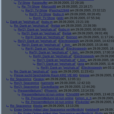
TV-Show
(
hasepuffer
am 28.09.2005, 22:29:18)
Re: TV-Show
(
Marcus88
am 28.09.2005, 23:18:17)
Re(2): TV-Show
(
Pascha22848
am 28.09.2005, 23:32:12)
Re(3): TV-Show
(
bubu.m
am 29.09.2005, 00:26:45)
Re(4): TV-Show
(
aldo
am 29.09.2005, 07:55:34)
Dank an "geizhals.at"
(
bubu.m
am 28.09.2005, 23:21:19)
Re: Dank an "geizhals.at"
(
freitak
am 28.09.2005, 23:39:39)
Re(2): Dank an "geizhals.at"
(
bubu.m
am 29.09.2005, 00:00:38)
Re(3): Dank an "geizhals.at"
(
freitak
am 29.09.2005, 09:01:49)
Re(4): Dank an "geizhals.at"
(
bierson
am 29.09.2005, 11:17:24)
Re(2): Dank an "geizhals.at"
(
Electrospeedy
am 29.09.2005, 14:42:0
Re(3): Dank an "geizhals.at"
(
_lion_
am 29.09.2005, 15:16:48)
Re(4): Dank an "geizhals.at"
(
Electrospeedy
am 29.09.2005, 16
Re(5): Dank an "geizhals.at"
(
_lion_
am 29.09.2005, 17:00:1
Re(6): Dank an "geizhals.at"
(
Electrospeedy
am 29.09.200
Re(7): Dank an "geizhals.at"
(
_lion_
am 29.09.2005, 18
Re(7): Dank an "geizhals.at"
(
avia
am 30.09.2005, 11:4
Re(8): Dank an "geizhals.at"
(
Electrospeedy
am 03.1
Re: Dank an "geizhals.at"
(
avia
am 29.09.2005, 11:23:41)
Presse sucht Geschädigte Raum KRE VIE MG
(
presse
am 29.09.2005, 1
Re: Spaceprice
(
Seakay
am 29.09.2005, 12:05:11)
Re(2): Spaceprice
(
sannerle
am 29.09.2005, 12:42:10)
Re(2): Spaceprice
(
ZackeBacke
am 29.09.2005, 12:44:26)
Pressemitteilung?
(
Phoen!x`
am 29.09.2005, 13:14:33)
Pressemitteilung ist nun online
(
Chris089
am 29.09.2005, 13:46:2
Re: Pressemitteilung ist nun online
(
simon_p_h
am 29.09.2005,
Re: Pressemitteilung ist nun online
(
Flo4order
am 29.09.2005, 1
Re: Spaceprice
(
libella
am 29.09.2005, 13:13:29)
Erster Online-Artikel über Spaceprice veröffentlicht
(
netsheriff
am 29.09.
Re: Erster Online-Artikel über Spaceprice veröffentlicht
(
Pulla
am 29.0