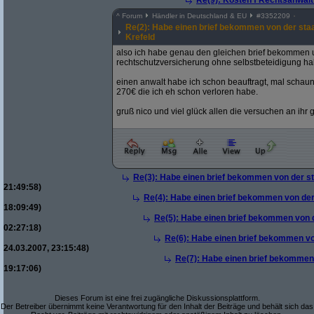
Re(9): Kosten f Rechtsanwalt 
^
Forum
Händler in Deutschland & EU
#
3352209
Re(2): Habe einen brief bekommen von der sta
Krefeld
also ich habe genau den gleichen brief bekommen u
rechtschutzversicherung ohne selbstbeteidigung ha
einen anwalt habe ich schon beauftragt, mal schaun 
270€ die ich eh schon verloren habe.
gruß nico und viel glück allen die versuchen an ihr
Re(3): Habe einen brief bekommen von der st
21:49:58)
Re(4): Habe einen brief bekommen von der
18:09:49)
Re(5): Habe einen brief bekommen von d
02:27:18)
Re(6): Habe einen brief bekommen vo
24.03.2007, 23:15:48)
Re(7): Habe einen brief bekommen 
19:17:06)
Dieses Forum ist eine frei zugängliche Diskussionsplattform.
Der Betreiber übernimmt keine Verantwortung für den Inhalt der Beiträge und behält sich das