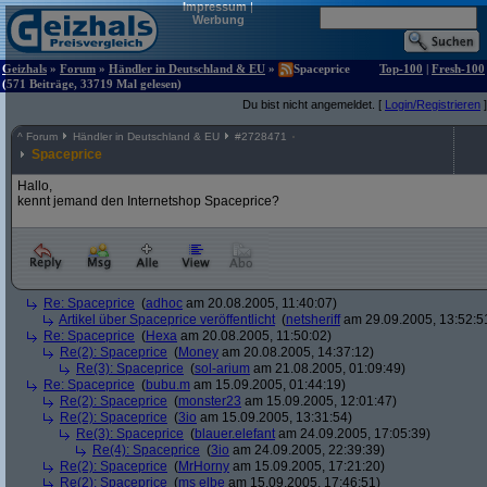
Impressum
|
Werbung
Geizhals
»
Forum
»
Händler in Deutschland & EU
»
Spaceprice
Top-100
|
Fresh-100
(571 Beiträge, 33719 Mal gelesen)
Du bist nicht angemeldet. [
Login/Registrieren
]
^
Forum
Händler in Deutschland & EU
#
2728471
Spaceprice
Hallo,
kennt jemand den Internetshop Spaceprice?
Re: Spaceprice
(
adhoc
am 20.08.2005, 11:40:07)
Artikel über Spaceprice veröffentlicht
(
netsheriff
am 29.09.2005, 13:52:5
Re: Spaceprice
(
Hexa
am 20.08.2005, 11:50:02)
Re(2): Spaceprice
(
Money
am 20.08.2005, 14:37:12)
Re(3): Spaceprice
(
sol-arium
am 21.08.2005, 01:09:49)
Re: Spaceprice
(
bubu.m
am 15.09.2005, 01:44:19)
Re(2): Spaceprice
(
monster23
am 15.09.2005, 12:01:47)
Re(2): Spaceprice
(
3io
am 15.09.2005, 13:31:54)
Re(3): Spaceprice
(
blauer.elefant
am 24.09.2005, 17:05:39)
Re(4): Spaceprice
(
3io
am 24.09.2005, 22:39:39)
Re(2): Spaceprice
(
MrHorny
am 15.09.2005, 17:21:20)
Re(2): Spaceprice
(
ms elbe
am 15.09.2005, 17:46:51)