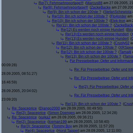
Re(7): Fehrnsehreportage!!!
(
Marcus88
am 27.09.2005, 21
Re(8): Fehrnsehreportage!!!
(
ZackeBacke
am 27.09.200
Re(9): Bin ich schon der 100ste ?
(
StefanSchewiola
Re(10): Bin ich schon der 100ste ?
(
Flo4order
am 
Re(10): Bin ich schon der 100ste ?
(
Elek-tron
am 2
Re(11): Bin ich schon der 100ste ?
(
ZackeBack
Re(12):Es werden noch einige Hundert
(
Bil
Re(13):Es werden noch einige Hundert
(
Re(13):Es werden noch einige Hundert
(
Re(11): Bin ich schon der 100ste ?
(
Crusty02
am
Re(12): Bin ich schon der 100ste ?
(
XRSpee
Re(12): Bin ich schon der 100ste ?
(
Tamaiti
a
Re(13): Bin ich schon der 100ste ?
(
Tamai
Für Pressebeitrag: Opfer und Informan
00:09:28)
Re: Für Pressebeitrag: Opfer und In
28.09.2005, 08:51:27)
Re: Für Pressebeitrag: Opfer und In
16:46:59)
Re(2): Für Pressebeitrag: Opfer 
28.09.2005, 20:04:02)
Re: Für Pressebeitrag: Opfer und In
23:09:20)
Re(13): Bin ich schon der 100ste ?
(
Crus
Re: Spaceprice
(
Django2000
am 28.09.2005, 00:49:50)
Re(2): Spaceprice
(
Simon Doenges
am 28.09.2005, 12:34:28)
Re: Spaceprice
(
xujka2
am 28.09.2005, 09:36:21)
Re(2): Spaceprice
(
Iceman199
am 28.09.2005, 10:58:40)
Re(3): Spaceprice
(
Tommy Boy
am 28.09.2005, 11:57:20)
Re(4): Spaceprice
(
Horst Tappert
am 28.09.2005, 12:11:00)