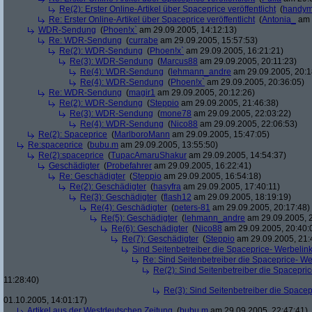
Re(2): Erster Online-Artikel über Spaceprice veröffentlicht
(
handy
Re: Erster Online-Artikel über Spaceprice veröffentlicht
(
Antonia_
am 
WDR-Sendung
(
Phoen!x`
am 29.09.2005, 14:12:13)
Re: WDR-Sendung
(
currabe
am 29.09.2005, 15:57:53)
Re(2): WDR-Sendung
(
Phoen!x`
am 29.09.2005, 16:21:21)
Re(3): WDR-Sendung
(
Marcus88
am 29.09.2005, 20:11:23)
Re(4): WDR-Sendung
(
lehmann_andre
am 29.09.2005, 20:1
Re(4): WDR-Sendung
(
Phoen!x`
am 29.09.2005, 20:36:05)
Re: WDR-Sendung
(
magir1
am 29.09.2005, 20:12:26)
Re(2): WDR-Sendung
(
Steppio
am 29.09.2005, 21:46:38)
Re(3): WDR-Sendung
(
mone78
am 29.09.2005, 22:03:22)
Re(4): WDR-Sendung
(
Nico88
am 29.09.2005, 22:06:53)
Re(2): Spaceprice
(
MarlboroMann
am 29.09.2005, 15:47:05)
Re:spaceprice
(
bubu.m
am 29.09.2005, 13:55:50)
Re(2):spaceprice
(
TupacAmaruShakur
am 29.09.2005, 14:54:37)
Geschädigter
(
Probefahrer
am 29.09.2005, 16:22:41)
Re: Geschädigter
(
Steppio
am 29.09.2005, 16:54:18)
Re(2): Geschädigter
(
hasyfra
am 29.09.2005, 17:40:11)
Re(3): Geschädigter
(
flash12
am 29.09.2005, 18:19:19)
Re(4): Geschädigter
(
peters-81
am 29.09.2005, 20:17:48)
Re(5): Geschädigter
(
lehmann_andre
am 29.09.2005, 2
Re(6): Geschädigter
(
Nico88
am 29.09.2005, 20:40:
Re(7): Geschädigter
(
Steppio
am 29.09.2005, 21:
Sind Seitenbetreiber die Spaceprice- Werbelin
Re: Sind Seitenbetreiber die Spaceprice- W
Re(2): Sind Seitenbetreiber die Spacepri
11:28:40)
Re(3): Sind Seitenbetreiber die Space
01.10.2005, 14:01:17)
Artikel aus der Westdeutschen Zeitung
(
bubu.m
am 29.09.2005, 22:47:41)