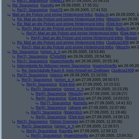
Re(2): Spaceprice
(
miele23
am 27.09.2005, 20:59:25)
Re: Spaceprice
(
hasyfra
am 26.09.2005, 17:35:31)
Re(2): Spaceprice
(
muri76
am 26.09.2005, 17:41:52)
Mail an die Polizei und einige Hintergrund-Infos
(
bubu.m
am 26.09.2005, 1
Re: Mail an die Polizei und einige Hintergrund-Infos
(
Wuschy
am 26.09.
Re: Mail an die Polizei und einige Hintergrund-Infos
(
Elek-tron
am 26.09
Re(2): Mail an die Polizei und einige Hintergrund-Infos
(
bubu.m
am 26
Re(3): Mail an die Polizei und einige Hintergrund-Infos
(
Elek-tron
a
Re(4): Mail an die Polizei und einige Hintergrund-Infos
(
Brauer
Re: Mail an die Polizei und einige Hintergrund-Infos
(
Justicia2409
am 26
Re(2): Mail an die Polizei und einige Hintergrund-Infos
(
Wuschy
am 2
Re: Spaceprice
(
simon_p_h
am 26.09.2005, 18:53:46)
Re(2): Spaceprice
(
Chris089
am 26.09.2005, 20:54:58)
Re(2): Spaceprice
(
muenchnerflo
am 26.09.2005, 20:55:34)
Internetseite für Aktionen gegen Spaceprice
(
muenchnerflo
am 26.09.20
Re: Geschädigte Raum 8, mein Anwalt wg Zivilklage
(
Justicia2409
am
Re(2): Spaceprice
(
silencz
am 26.09.2005, 21:10:03)
Re(3): Spaceprice
(
simon_p_h
am 27.09.2005, 09:50:57)
Re(4): Spaceprice
(
Elek-tron
am 27.09.2005, 10:15:52)
Re(5): Spaceprice
(
simon_p_h
am 27.09.2005, 10:23:28)
Re(6): Spaceprice
(
Wuschy
am 27.09.2005, 10:28:27)
Re(6): Spaceprice
(
Elek-tron
am 27.09.2005, 14:03:02)
Re(7): Spaceprice
(
kamellu
am 27.09.2005, 14:41:32)
Re(6): Spaceprice
(
afgane
am 27.09.2005, 22:07:06)
Re(5): Spaceprice
(
Wakimbizi
am 27.09.2005, 11:19:46)
Re(6): Spaceprice
(
Elek-tron
am 27.09.2005, 14:06:12)
Re(2): Spaceprice
(
Simon Doenges
am 27.09.2005, 11:20:36)
Re(3): Spaceprice
(
simon_p_h
am 27.09.2005, 12:26:57)
Re(4): Spaceprice
(
hasyfra
am 27.09.2005, 12:59:12)
Re(5): Spaceprice
(
muenchnerflo
am 27.09.2005, 13:04:31)