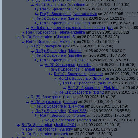
Re(5): Spaceprice
(
hkalt
am 26.09.2005, 16:05:58)
Re(6): Spaceprice
(
schelmon
am 26.09.2005, 16:10:05)
Re(7): Spaceprice
(
jdk
am 26.09.2005, 16:24:53)
Re(7): Spaceprice
(
ivanradosevic
am 28.09.2005, 11:11:1
Re(6): Spaceprice
(
bierson
am 26.09.2005, 16:23:29)
Re(7): Spaceprice
(
schelmon
am 26.09.2005, 16:24:53)
Radiobeitrag über Spaceprice - bitte melden
(
ds.
am 26.09.2005
Re(4): Spaceprice
(
elena-angelika
am 29.09.2005, 21:56:32)
Re(3): Spaceprice
(
Giovanni_S
am 26.09.2005, 15:24:20)
Re(4): Spaceprice
(
Elek-tron
am 26.09.2005, 16:19:22)
Re(5): Spaceprice
(
jdk
am 26.09.2005, 16:27:38)
Re(6): Spaceprice
(
bierson
am 26.09.2005, 16:32:04)
Re(6): Spaceprice
(
ms elbe
am 26.09.2005, 16:47:55)
Re(7): Spaceprice
(
Tamaiti
am 26.09.2005, 16:51:51)
Re(8): Spaceprice
(
ms elbe
am 26.09.2005, 16:56:18)
Re(9): Spaceprice
(
Tamaiti
am 26.09.2005, 16:59:09
Re(10): Spaceprice
(
ms elbe
am 26.09.2005, 17:0
Re(11): Spaceprice
(
Elek-tron
am 26.09.2005, 
Re(12): Spaceprice
(
bubu.m
am 26.09.2005,
Re(13): Spaceprice
(
Elek-tron
am 26.09.2
Re(11): Spaceprice
(
kite42
am 26.09.2005, 17:
Re(5): Spaceprice
(
hkalt
am 26.09.2005, 16:41:26)
Re(5): Spaceprice
(
bierson
am 26.09.2005, 16:45:43)
Re(6): Spaceprice
(
Elek-tron
am 26.09.2005, 16:51:49)
Re(6): Spaceprice
(
Crow1986
am 26.09.2005, 16:55:58)
Re(7): Spaceprice
(
bierson
am 26.09.2005, 17:00:19)
Re(8): Spaceprice
(
bierson
am 26.09.2005, 17:01:45)
Re(3): Spaceprice
(
Justicia2409
am 26.09.2005, 22:10:18)
Re(4): Spaceprice
(
Wuschy
am 27.09.2005, 03:49:52)
Re(3): Spaceprice
(
alexsch
am 27.09.2005, 15:50:18)