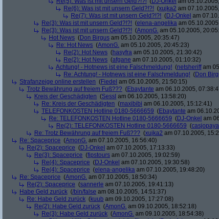
Re(5): Was ist mit unsern Geld?!?!
(
DJ-Onkel
am 05.10.2005,
Re(6): Was ist mit unsern Geld?!?!
(
xujka2
am 07.10.2005,
Re(7): Was ist mit unsern Geld?!?!
(
DJ-Onkel
am 07.10.
Re(3): Was ist mit unsern Geld?!?!
(
elena-angelika
am 05.10.2005,
Re(3): Was ist mit unsern Geld?!?!
(
AmonG.
am 05.10.2005, 20:05
Hot News
(
Don Birgus
am 05.10.2005, 20:35:47)
Re: Hot News
(
AmonG.
am 05.10.2005, 20:45:23)
Re(2): Hot News
(
hasyfra
am 05.10.2005, 21:30:42)
Re(2): Hot News
(
afgane
am 07.10.2005, 01:10:32)
Achtung! - Hotnews ist eine Falschmeldung!
(
netsheriff
am 05.
Re: Achtung! - Hotnews ist eine Falschmeldung!
(
Don Birg
Strafanzeige online erstellen
(
Fiedel
am 05.10.2005, 21:50:15)
Trotz Bewährung auf freiem Fuß???
(
Ebaytante
am 06.10.2005, 07:38:4
Kreis der Geschädigten
(
Sessl
am 06.10.2005, 13:58:20)
Re: Kreis der Geschädigten
(
maxibibi
am 06.10.2005, 15:12:41)
TELEFONKOSTEN Hotline 0180-5666659
(
Ebaytante
am 06.10.20
Re: TELEFONKOSTEN Hotline 0180-5666659
(
DJ-Onkel
am 06
Re(2): TELEFONKOSTEN Hotline 0180-5666659
(
casjopaya
Re: Trotz Bewährung auf freiem Fuß???
(
xujka2
am 07.10.2005, 15:2
Re: Spaceprice
(
AmonG.
am 07.10.2005, 16:56:40)
Re(2): Spaceprice
(
DJ-Onkel
am 07.10.2005, 17:13:33)
Re(3): Spaceprice
(
fipstours
am 07.10.2005, 19:02:59)
Re(4): Spaceprice
(
DJ-Onkel
am 07.10.2005, 19:30:58)
Re(4): Spaceprice
(
elena-angelika
am 07.10.2005, 19:48:20)
Re: Spaceprice
(
AmonG.
am 07.10.2005, 18:50:34)
Re(2): Spaceprice
(
sannerle
am 07.10.2005, 19:41:13)
Habe Geld zurück
(
/bin/false
am 08.10.2005, 14:51:37)
Re: Habe Geld zurück
(
kuub
am 09.10.2005, 17:27:08)
Re(2): Habe Geld zurück
(
AmonG.
am 09.10.2005, 18:52:18)
Re(3): Habe Geld zurück
(
AmonG.
am 09.10.2005, 18:54:38)