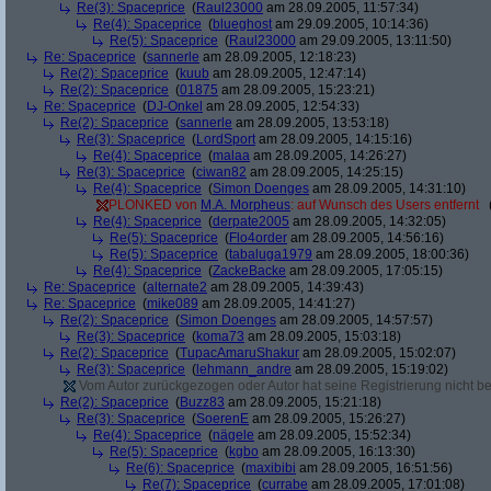
Re(3): Spaceprice
(
Raul23000
am 28.09.2005, 11:57:34)
Re(4): Spaceprice
(
blueghost
am 29.09.2005, 10:14:36)
Re(5): Spaceprice
(
Raul23000
am 29.09.2005, 13:11:50)
Re: Spaceprice
(
sannerle
am 28.09.2005, 12:18:23)
Re(2): Spaceprice
(
kuub
am 28.09.2005, 12:47:14)
Re(2): Spaceprice
(
01875
am 28.09.2005, 15:23:21)
Re: Spaceprice
(
DJ-Onkel
am 28.09.2005, 12:54:33)
Re(2): Spaceprice
(
sannerle
am 28.09.2005, 13:53:18)
Re(3): Spaceprice
(
LordSport
am 28.09.2005, 14:15:16)
Re(4): Spaceprice
(
malaa
am 28.09.2005, 14:26:27)
Re(3): Spaceprice
(
ciwan82
am 28.09.2005, 14:25:15)
Re(4): Spaceprice
(
Simon Doenges
am 28.09.2005, 14:31:10)
PLONKED von
M.A. Morpheus
: auf Wunsch des Users entfernt
Re(4): Spaceprice
(
derpate2005
am 28.09.2005, 14:32:05)
Re(5): Spaceprice
(
Flo4order
am 28.09.2005, 14:56:16)
Re(5): Spaceprice
(
tabaluga1979
am 28.09.2005, 18:00:36)
Re(4): Spaceprice
(
ZackeBacke
am 28.09.2005, 17:05:15)
Re: Spaceprice
(
alternate2
am 28.09.2005, 14:39:43)
Re: Spaceprice
(
mike089
am 28.09.2005, 14:41:27)
Re(2): Spaceprice
(
Simon Doenges
am 28.09.2005, 14:57:57)
Re(3): Spaceprice
(
koma73
am 28.09.2005, 15:03:18)
Re(2): Spaceprice
(
TupacAmaruShakur
am 28.09.2005, 15:02:07)
Re(3): Spaceprice
(
lehmann_andre
am 28.09.2005, 15:19:02)
Vom Autor zurückgezogen oder Autor hat seine Registrierung nicht bes
Re(2): Spaceprice
(
Buzz83
am 28.09.2005, 15:21:18)
Re(3): Spaceprice
(
SoerenE
am 28.09.2005, 15:26:27)
Re(4): Spaceprice
(
nägele
am 28.09.2005, 15:52:34)
Re(5): Spaceprice
(
kgbo
am 28.09.2005, 16:13:30)
Re(6): Spaceprice
(
maxibibi
am 28.09.2005, 16:51:56)
Re(7): Spaceprice
(
currabe
am 28.09.2005, 17:01:08)