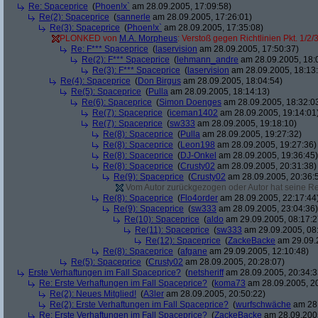
Re: Spaceprice
(
Phoen!x`
am 28.09.2005, 17:09:58)
Re(2): Spaceprice
(
sannerle
am 28.09.2005, 17:26:01)
Re(3): Spaceprice
(
Phoen!x`
am 28.09.2005, 17:35:08)
PLONKED von
M.A. Morpheus
: Verstoß gegen Richtlinien Pkt. 1/2/
Re: F*** Spaceprice
(
laservision
am 28.09.2005, 17:50:37)
Re(2): F*** Spaceprice
(
lehmann_andre
am 28.09.2005, 18:
Re(3): F*** Spaceprice
(
laservision
am 28.09.2005, 18:13
Re(4): Spaceprice
(
Don Birgus
am 28.09.2005, 18:04:54)
Re(5): Spaceprice
(
Pulla
am 28.09.2005, 18:14:13)
Re(6): Spaceprice
(
Simon Doenges
am 28.09.2005, 18:32:0
Re(7): Spaceprice
(
iceman1402
am 28.09.2005, 19:14:01
Re(7): Spaceprice
(
sw333
am 28.09.2005, 19:18:10)
Re(8): Spaceprice
(
Pulla
am 28.09.2005, 19:27:32)
Re(8): Spaceprice
(
Leon198
am 28.09.2005, 19:27:36)
Re(8): Spaceprice
(
DJ-Onkel
am 28.09.2005, 19:36:45)
Re(8): Spaceprice
(
Crusty02
am 28.09.2005, 20:31:38)
Re(9): Spaceprice
(
Crusty02
am 28.09.2005, 20:36:
Vom Autor zurückgezogen oder Autor hat seine Regi
Re(8): Spaceprice
(
Flo4order
am 28.09.2005, 22:17:44
Re(9): Spaceprice
(
sw333
am 28.09.2005, 23:04:36)
Re(10): Spaceprice
(
aldo
am 29.09.2005, 08:17:2
Re(11): Spaceprice
(
sw333
am 29.09.2005, 08
Re(12): Spaceprice
(
ZackeBacke
am 29.09.2
Re(8): Spaceprice
(
afgane
am 29.09.2005, 12:10:48)
Re(5): Spaceprice
(
Crusty02
am 28.09.2005, 20:28:07)
Erste Verhaftungen im Fall Spaceprice?
(
netsheriff
am 28.09.2005, 20:34:3
Re: Erste Verhaftungen im Fall Spaceprice?
(
koma73
am 28.09.2005, 20
Re(2): Neues Mitglied!
(
A3ler
am 28.09.2005, 20:50:22)
Re(2): Erste Verhaftungen im Fall Spaceprice?
(
wurfschwäche
am 28.
Re: Erste Verhaftungen im Fall Spaceprice?
(
ZackeBacke
am 28.09.2005