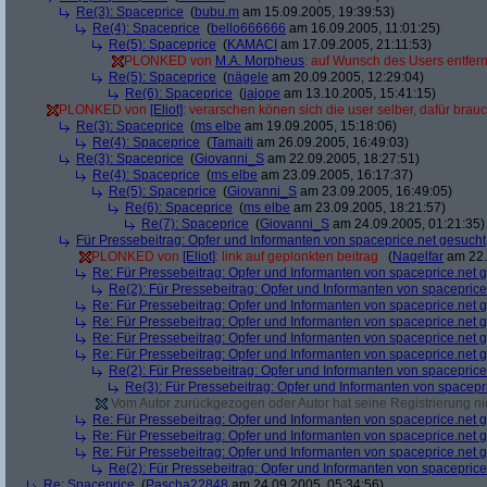
Re(3): Spaceprice
(
bubu.m
am 15.09.2005, 19:39:53)
Re(4): Spaceprice
(
bello666666
am 16.09.2005, 11:01:25)
Re(5): Spaceprice
(
KAMACI
am 17.09.2005, 21:11:53)
PLONKED von
M.A. Morpheus
: auf Wunsch des Users entfer
Re(5): Spaceprice
(
nägele
am 20.09.2005, 12:29:04)
Re(6): Spaceprice
(
jajope
am 13.10.2005, 15:41:15)
PLONKED von
[Eliot]
: verarschen könen sich die user selber, dafür brau
Re(3): Spaceprice
(
ms elbe
am 19.09.2005, 15:18:06)
Re(4): Spaceprice
(
Tamaiti
am 26.09.2005, 16:49:03)
Re(3): Spaceprice
(
Giovanni_S
am 22.09.2005, 18:27:51)
Re(4): Spaceprice
(
ms elbe
am 23.09.2005, 16:17:37)
Re(5): Spaceprice
(
Giovanni_S
am 23.09.2005, 16:49:05)
Re(6): Spaceprice
(
ms elbe
am 23.09.2005, 18:21:57)
Re(7): Spaceprice
(
Giovanni_S
am 24.09.2005, 01:21:35)
Für Pressebeitrag: Opfer und Informanten von spaceprice.net gesucht
PLONKED von
[Eliot]
: link auf geplonkten beitrag
(
Nagelfar
am 22.
Re: Für Pressebeitrag: Opfer und Informanten von spaceprice.net 
Re(2): Für Pressebeitrag: Opfer und Informanten von spaceprice
Re: Für Pressebeitrag: Opfer und Informanten von spaceprice.net 
Re: Für Pressebeitrag: Opfer und Informanten von spaceprice.net 
Re: Für Pressebeitrag: Opfer und Informanten von spaceprice.net 
Re: Für Pressebeitrag: Opfer und Informanten von spaceprice.net 
Re(2): Für Pressebeitrag: Opfer und Informanten von spaceprice
Re(3): Für Pressebeitrag: Opfer und Informanten von spacepr
Vom Autor zurückgezogen oder Autor hat seine Registrierung nic
Re: Für Pressebeitrag: Opfer und Informanten von spaceprice.net 
Re: Für Pressebeitrag: Opfer und Informanten von spaceprice.net 
Re: Für Pressebeitrag: Opfer und Informanten von spaceprice.net 
Re(2): Für Pressebeitrag: Opfer und Informanten von spaceprice
Re: Spaceprice
(
Pascha22848
am 24.09.2005, 05:34:56)