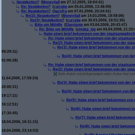
Neuigkeiten?
(
Money4all
am 27.12.2005, 18:04:41)
Re: Neuigkeiten?
(
currabe
am 05.01.2006, 13:46:09)
Re: Neuigkeiten?
(
hasyfra
am 07.01.2006, 20:24:41)
Re(2): Neuigkeiten?
(
Money4all
am 14.03.2006, 18:58:06)
Re(3): Neuigkeiten?
(
currabe
am 30.03.2006, 19:51:30)
Bitte um Mithilfe
(
Ebaytante
am 03.04.2006, 20:43:47)
Re: Bitte um Mithilfe
(
smoka_joe
am 04.04.2006, 21:25:
Habe einen brief bekommen von der staatsanwaltscha
Re: Habe einen brief bekommen von der staatsanw
Re(2): Habe einen brief bekommen von der staa
Re(3): Habe einen brief bekommen von der st
09:29:11)
Re(4): Habe einen brief bekommen von der
01:06:28)
Re: Habe einen brief bekommen von der staatsanw
Re(2): Habe einen brief bekommen von der staa
Vom Autor zurückgezogen oder Autor hat sein
11.04.2006, 17:59:24)
Re(3): Habe einen brief bekommen von der st
20:00:31)
Re(4): Habe einen brief bekommen von der
19:17:11)
Re(5): Habe einen brief bekommen von d
16:12:51)
Re(6): Habe einen brief bekommen vo
17:30:45)
Re(7): Habe einen brief bekommen 
18.04.2006, 18:11:15)
Re(8): Habe einen brief bekomm
18.04.2006, 23:14:53)