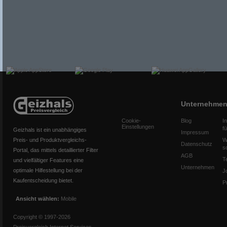
Unternehme
Cookie-
Blog
I
Einstellungen
f
Geizhals ist ein unabhängiges
Impressum
Preis- und Produktvergleichs-
W
Datenschutz
s
Portal, das mittels detaillierter Filter
AGB
T
und vielfältiger Features eine
Unternehmen
optimale Hilfestellung bei der
J
Kaufentscheidung bietet.
P
Ansicht wählen:
Mobile
Copyright © 1997-2026