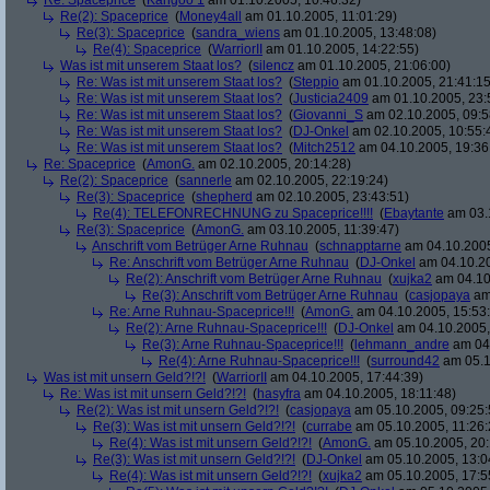
Re: Spaceprice
(
Kangoo 1
am 01.10.2005, 10:46:32)
Re(2): Spaceprice
(
Money4all
am 01.10.2005, 11:01:29)
Re(3): Spaceprice
(
sandra_wiens
am 01.10.2005, 13:48:08)
Re(4): Spaceprice
(
WarriorII
am 01.10.2005, 14:22:55)
Was ist mit unserem Staat los?
(
silencz
am 01.10.2005, 21:06:00)
Re: Was ist mit unserem Staat los?
(
Steppio
am 01.10.2005, 21:41:15
Re: Was ist mit unserem Staat los?
(
Justicia2409
am 01.10.2005, 23:
Re: Was ist mit unserem Staat los?
(
Giovanni_S
am 02.10.2005, 09:5
Re: Was ist mit unserem Staat los?
(
DJ-Onkel
am 02.10.2005, 10:55:
Re: Was ist mit unserem Staat los?
(
Mitch2512
am 04.10.2005, 19:36
Re: Spaceprice
(
AmonG.
am 02.10.2005, 20:14:28)
Re(2): Spaceprice
(
sannerle
am 02.10.2005, 22:19:24)
Re(3): Spaceprice
(
shepherd
am 02.10.2005, 23:43:51)
Re(4): TELEFONRECHNUNG zu Spaceprice!!!!
(
Ebaytante
am 03.1
Re(3): Spaceprice
(
AmonG.
am 03.10.2005, 11:39:47)
Anschrift vom Betrüger Arne Ruhnau
(
schnapptarne
am 04.10.2005
Re: Anschrift vom Betrüger Arne Ruhnau
(
DJ-Onkel
am 04.10.20
Re(2): Anschrift vom Betrüger Arne Ruhnau
(
xujka2
am 04.10
Re(3): Anschrift vom Betrüger Arne Ruhnau
(
casjopaya
am 
Re: Arne Ruhnau-Spaceprice!!!
(
AmonG.
am 04.10.2005, 15:53
Re(2): Arne Ruhnau-Spaceprice!!!
(
DJ-Onkel
am 04.10.2005,
Re(3): Arne Ruhnau-Spaceprice!!!
(
lehmann_andre
am 04.
Re(4): Arne Ruhnau-Spaceprice!!!
(
surround42
am 05.1
Was ist mit unsern Geld?!?!
(
WarriorII
am 04.10.2005, 17:44:39)
Re: Was ist mit unsern Geld?!?!
(
hasyfra
am 04.10.2005, 18:11:48)
Re(2): Was ist mit unsern Geld?!?!
(
casjopaya
am 05.10.2005, 09:25:
Re(3): Was ist mit unsern Geld?!?!
(
currabe
am 05.10.2005, 11:26:
Re(4): Was ist mit unsern Geld?!?!
(
AmonG.
am 05.10.2005, 20:
Re(3): Was ist mit unsern Geld?!?!
(
DJ-Onkel
am 05.10.2005, 13:0
Re(4): Was ist mit unsern Geld?!?!
(
xujka2
am 05.10.2005, 17:5