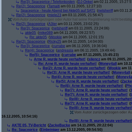
Re(3): Spaceprice / Telefonkosten
(
DJ-Onkel
am 02.11.2005, 15:27:5
Re(2): Spaceprice
(
Tamaiti
am 03.11.2005, 12:27:10)
Spaceprice - heute Abend bei Akte05 auf SAT1
(
netsheriff
am 03.11.2
Re(2): Spaceprice
(
miele23
am 03.11.2005, 21:56:47)
Vom Autor zurückgezogen oder Autor hat seine Registrierung nicht bestätig
Re(2): Spaceprice
(
A3ler
am 03.11.2005, 23:02:25)
Re(3): Spaceprice
(
netsheriff
am 03.11.2005, 23:24:06)
akte05
(
mike089
am 04.11.2005, 09:22:57)
Re: akte05
(
Wookie
am 04.11.2005, 12:01:15)
Re(2): Spaceprice
(
Ricky25
am 04.11.2005, 14:04:00)
Re(3): Spaceprice
(
currabe
am 06.11.2005, 19:36:04)
Re(4): Spaceprice
(
andreasla
am 06.11.2005, 19:49:44)
Re(5): Spaceprice
(
currabe
am 07.11.2005, 15:45:23)
Arne R. wurde heute verhaftet!
(
silencz
am 09.11.2005, 20
Re: Arne R. wurde heute verhaftet!
(
Money4all
am 10.11
Re(2): Arne R. wurde heute verhaftet!
(
Wookie
am 11.
Re(3): Arne R. wurde heute verhaftet!
(
Money4all
a
Re(4): Arne R. wurde heute verhaftet!
(
Money4a
Re(5): Arne R. wurde heute verhaftet!
(
Zack
Re(6): Arne R. wurde heute verhaftet!
(
Pho
Re(7): Arne R. wurde heute verhaftet!
(
Re(7): Arne R. wurde heute verhaftet!
(
Re(8): Arne R. wurde heute verhaftet!
Re(7): Arne R. wurde heute verhaftet!
(
Re(8): Arne R. wurde heute verhaftet!
Vom Autor zurückgezogen oder Auto
16.12.2005, 10:54:16)
Re(8): Arne R. wurde heute verhaftet!
AKTE 05, TV-Bericht
(
ZackeBacke
am 14.11.2005, 20:22:04)
Re: Spaceprice
(
Einbeiniger
am 13.12.2005, 09:54:50)