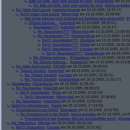
Bitte um Hilfe, Sehr sehr wichtig für mich
(
Probefahrer
am 10.10.
Re: Bitte um Hilfe, Sehr sehr wichtig für mich
(
elena-angelika
Re: Habe Geld zurück
(
rachelochmonek
am 10.10.2005, 19:25:17)
Re(2): Habe Geld zurück
(
Money4all
am 10.10.2005, 22:08:00)
Wie ist die Adresse,nicht Krützport ich benötige eine andere!!!!!!!
(
P
DDeine Adresse...
(
netsheriff
am 12.10.2005, 09:35:01)
Neuigkeiten???
(
mike089
am 13.10.2005, 10:15:47)
Re: Neuigkeiten???
(
Money4all
am 13.10.2005, 13:39:45
Re: Neuigkeiten???
(
Herbstzeitlose
am 13.10.2005, 14:40
Re(2): Neuigkeiten???
(
/bin/false
am 13.10.2005, 15:52
Re(2): Neuigkeiten???
(
Sessl
am 13.10.2005, 18:43:20
Re(2): Neuigkeiten???
(
currabe
am 15.10.2005, 16:22:
Re(3): Neuigkeiten???
(
ZackeBacke
am 18.10.2005,
Re: DDeine Adresse...
(
Probefahrer
am 13.10.2005, 19:04:25
Re: DDeine Adresse...
(
hagesch47
am 23.10.2005, 18:13:03
Re: Habe Geld zurück
(
Oli1980
am 18.10.2005, 09:09:03)
Typisch Deutsch
(
susanne1
am 18.10.2005, 10:18:21)
Re: Typisch Deutsch
(
currabe
am 18.10.2005, 15:30:21)
Re: Typisch Deutsch
(
powderfreak
am 18.10.2005, 21:52:17)
Neuigkeiten
(
ZackeBacke
am 18.10.2005, 11:55:15)
Re: Neuigkeiten
(
mike089
am 19.10.2005, 08:09:23)
Re(2): Neuigkeiten
(
Pulla
am 19.10.2005, 13:00:35)
Re(3): Neuigkeiten
(
Money4all
am 20.10.2005, 10:38:45)
Re: Neuigkeiten
(
openmind
am 21.10.2005, 12:55:03)
Nützliche Informationen
(
Sastul
am 20.10.2005, 17:24:53)
Pressebericht in der BAMS
(
Ebaytante
am 21.10.2005, 18:32:55)
Re: Pressebericht in der BAMS
(
elena-angelika
am 22.10.2005, 14:4
Pressebericht in der heutigen Bild am Sonntag!Bitte lesen!
(
Ebayta
Re: Spaceprice
(
Wookie
am 25.10.2005, 00:10:20)
Re(2): Spaceprice
(
currabe
am 29.10.2005, 15:31:42)