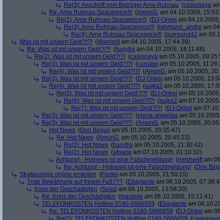
Re(3): Anschrift vom Betrüger Arne Ruhnau
(
casjopaya
am 
Re: Arne Ruhnau-Spaceprice!!!
(
AmonG.
am 04.10.2005, 15:53
Re(2): Arne Ruhnau-Spaceprice!!!
(
DJ-Onkel
am 04.10.2005,
Re(3): Arne Ruhnau-Spaceprice!!!
(
lehmann_andre
am 04.
Re(4): Arne Ruhnau-Spaceprice!!!
(
surround42
am 05.1
Was ist mit unsern Geld?!?!
(
WarriorII
am 04.10.2005, 17:44:39)
Re: Was ist mit unsern Geld?!?!
(
hasyfra
am 04.10.2005, 18:11:48)
Re(2): Was ist mit unsern Geld?!?!
(
casjopaya
am 05.10.2005, 09:25:
Re(3): Was ist mit unsern Geld?!?!
(
currabe
am 05.10.2005, 11:26:
Re(4): Was ist mit unsern Geld?!?!
(
AmonG.
am 05.10.2005, 20:
Re(3): Was ist mit unsern Geld?!?!
(
DJ-Onkel
am 05.10.2005, 13:0
Re(4): Was ist mit unsern Geld?!?!
(
xujka2
am 05.10.2005, 17:5
Re(5): Was ist mit unsern Geld?!?!
(
DJ-Onkel
am 05.10.2005,
Re(6): Was ist mit unsern Geld?!?!
(
xujka2
am 07.10.2005,
Re(7): Was ist mit unsern Geld?!?!
(
DJ-Onkel
am 07.10.
Re(3): Was ist mit unsern Geld?!?!
(
elena-angelika
am 05.10.2005,
Re(3): Was ist mit unsern Geld?!?!
(
AmonG.
am 05.10.2005, 20:05
Hot News
(
Don Birgus
am 05.10.2005, 20:35:47)
Re: Hot News
(
AmonG.
am 05.10.2005, 20:45:23)
Re(2): Hot News
(
hasyfra
am 05.10.2005, 21:30:42)
Re(2): Hot News
(
afgane
am 07.10.2005, 01:10:32)
Achtung! - Hotnews ist eine Falschmeldung!
(
netsheriff
am 05.
Re: Achtung! - Hotnews ist eine Falschmeldung!
(
Don Birg
Strafanzeige online erstellen
(
Fiedel
am 05.10.2005, 21:50:15)
Trotz Bewährung auf freiem Fuß???
(
Ebaytante
am 06.10.2005, 07:38:4
Kreis der Geschädigten
(
Sessl
am 06.10.2005, 13:58:20)
Re: Kreis der Geschädigten
(
maxibibi
am 06.10.2005, 15:12:41)
TELEFONKOSTEN Hotline 0180-5666659
(
Ebaytante
am 06.10.20
Re: TELEFONKOSTEN Hotline 0180-5666659
(
DJ-Onkel
am 06
Re(2): TELEFONKOSTEN Hotline 0180-5666659
(
casjopaya