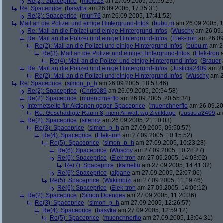
Re(2): Spaceprice
(
miele23
am 27.09.2005, 20:59:25)
Re: Spaceprice
(
hasyfra
am 26.09.2005, 17:35:31)
Re(2): Spaceprice
(
muri76
am 26.09.2005, 17:41:52)
Mail an die Polizei und einige Hintergrund-Infos
(
bubu.m
am 26.09.2005, 1
Re: Mail an die Polizei und einige Hintergrund-Infos
(
Wuschy
am 26.09.
Re: Mail an die Polizei und einige Hintergrund-Infos
(
Elek-tron
am 26.09
Re(2): Mail an die Polizei und einige Hintergrund-Infos
(
bubu.m
am 26
Re(3): Mail an die Polizei und einige Hintergrund-Infos
(
Elek-tron
a
Re(4): Mail an die Polizei und einige Hintergrund-Infos
(
Brauer
Re: Mail an die Polizei und einige Hintergrund-Infos
(
Justicia2409
am 26
Re(2): Mail an die Polizei und einige Hintergrund-Infos
(
Wuschy
am 2
Re: Spaceprice
(
simon_p_h
am 26.09.2005, 18:53:46)
Re(2): Spaceprice
(
Chris089
am 26.09.2005, 20:54:58)
Re(2): Spaceprice
(
muenchnerflo
am 26.09.2005, 20:55:34)
Internetseite für Aktionen gegen Spaceprice
(
muenchnerflo
am 26.09.20
Re: Geschädigte Raum 8, mein Anwalt wg Zivilklage
(
Justicia2409
am
Re(2): Spaceprice
(
silencz
am 26.09.2005, 21:10:03)
Re(3): Spaceprice
(
simon_p_h
am 27.09.2005, 09:50:57)
Re(4): Spaceprice
(
Elek-tron
am 27.09.2005, 10:15:52)
Re(5): Spaceprice
(
simon_p_h
am 27.09.2005, 10:23:28)
Re(6): Spaceprice
(
Wuschy
am 27.09.2005, 10:28:27)
Re(6): Spaceprice
(
Elek-tron
am 27.09.2005, 14:03:02)
Re(7): Spaceprice
(
kamellu
am 27.09.2005, 14:41:32)
Re(6): Spaceprice
(
afgane
am 27.09.2005, 22:07:06)
Re(5): Spaceprice
(
Wakimbizi
am 27.09.2005, 11:19:46)
Re(6): Spaceprice
(
Elek-tron
am 27.09.2005, 14:06:12)
Re(2): Spaceprice
(
Simon Doenges
am 27.09.2005, 11:20:36)
Re(3): Spaceprice
(
simon_p_h
am 27.09.2005, 12:26:57)
Re(4): Spaceprice
(
hasyfra
am 27.09.2005, 12:59:12)
Re(5): Spaceprice
(
muenchnerflo
am 27.09.2005, 13:04:31)