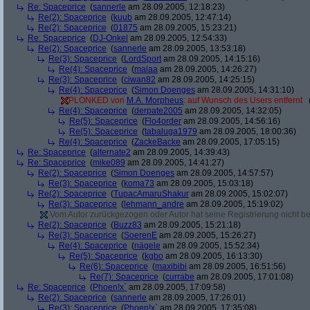
Re: Spaceprice
(
sannerle
am 28.09.2005, 12:18:23)
Re(2): Spaceprice
(
kuub
am 28.09.2005, 12:47:14)
Re(2): Spaceprice
(
01875
am 28.09.2005, 15:23:21)
Re: Spaceprice
(
DJ-Onkel
am 28.09.2005, 12:54:33)
Re(2): Spaceprice
(
sannerle
am 28.09.2005, 13:53:18)
Re(3): Spaceprice
(
LordSport
am 28.09.2005, 14:15:16)
Re(4): Spaceprice
(
malaa
am 28.09.2005, 14:26:27)
Re(3): Spaceprice
(
ciwan82
am 28.09.2005, 14:25:15)
Re(4): Spaceprice
(
Simon Doenges
am 28.09.2005, 14:31:10)
PLONKED von
M.A. Morpheus
: auf Wunsch des Users entfernt
Re(4): Spaceprice
(
derpate2005
am 28.09.2005, 14:32:05)
Re(5): Spaceprice
(
Flo4order
am 28.09.2005, 14:56:16)
Re(5): Spaceprice
(
tabaluga1979
am 28.09.2005, 18:00:36)
Re(4): Spaceprice
(
ZackeBacke
am 28.09.2005, 17:05:15)
Re: Spaceprice
(
alternate2
am 28.09.2005, 14:39:43)
Re: Spaceprice
(
mike089
am 28.09.2005, 14:41:27)
Re(2): Spaceprice
(
Simon Doenges
am 28.09.2005, 14:57:57)
Re(3): Spaceprice
(
koma73
am 28.09.2005, 15:03:18)
Re(2): Spaceprice
(
TupacAmaruShakur
am 28.09.2005, 15:02:07)
Re(3): Spaceprice
(
lehmann_andre
am 28.09.2005, 15:19:02)
Vom Autor zurückgezogen oder Autor hat seine Registrierung nicht bes
Re(2): Spaceprice
(
Buzz83
am 28.09.2005, 15:21:18)
Re(3): Spaceprice
(
SoerenE
am 28.09.2005, 15:26:27)
Re(4): Spaceprice
(
nägele
am 28.09.2005, 15:52:34)
Re(5): Spaceprice
(
kgbo
am 28.09.2005, 16:13:30)
Re(6): Spaceprice
(
maxibibi
am 28.09.2005, 16:51:56)
Re(7): Spaceprice
(
currabe
am 28.09.2005, 17:01:08)
Re: Spaceprice
(
Phoen!x`
am 28.09.2005, 17:09:58)
Re(2): Spaceprice
(
sannerle
am 28.09.2005, 17:26:01)
Re(3): Spaceprice
(
Phoen!x`
am 28.09.2005, 17:35:08)