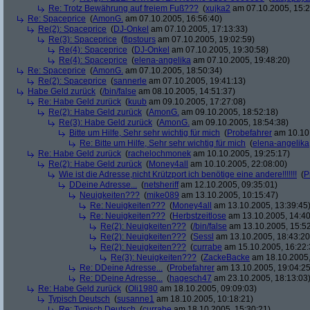
Re: Trotz Bewährung auf freiem Fuß???
(
xujka2
am 07.10.2005, 15:2
Re: Spaceprice
(
AmonG.
am 07.10.2005, 16:56:40)
Re(2): Spaceprice
(
DJ-Onkel
am 07.10.2005, 17:13:33)
Re(3): Spaceprice
(
fipstours
am 07.10.2005, 19:02:59)
Re(4): Spaceprice
(
DJ-Onkel
am 07.10.2005, 19:30:58)
Re(4): Spaceprice
(
elena-angelika
am 07.10.2005, 19:48:20)
Re: Spaceprice
(
AmonG.
am 07.10.2005, 18:50:34)
Re(2): Spaceprice
(
sannerle
am 07.10.2005, 19:41:13)
Habe Geld zurück
(
/bin/false
am 08.10.2005, 14:51:37)
Re: Habe Geld zurück
(
kuub
am 09.10.2005, 17:27:08)
Re(2): Habe Geld zurück
(
AmonG.
am 09.10.2005, 18:52:18)
Re(3): Habe Geld zurück
(
AmonG.
am 09.10.2005, 18:54:38)
Bitte um Hilfe, Sehr sehr wichtig für mich
(
Probefahrer
am 10.10.
Re: Bitte um Hilfe, Sehr sehr wichtig für mich
(
elena-angelika
Re: Habe Geld zurück
(
rachelochmonek
am 10.10.2005, 19:25:17)
Re(2): Habe Geld zurück
(
Money4all
am 10.10.2005, 22:08:00)
Wie ist die Adresse,nicht Krützport ich benötige eine andere!!!!!!!
(
P
DDeine Adresse...
(
netsheriff
am 12.10.2005, 09:35:01)
Neuigkeiten???
(
mike089
am 13.10.2005, 10:15:47)
Re: Neuigkeiten???
(
Money4all
am 13.10.2005, 13:39:45
Re: Neuigkeiten???
(
Herbstzeitlose
am 13.10.2005, 14:40
Re(2): Neuigkeiten???
(
/bin/false
am 13.10.2005, 15:52
Re(2): Neuigkeiten???
(
Sessl
am 13.10.2005, 18:43:20
Re(2): Neuigkeiten???
(
currabe
am 15.10.2005, 16:22:
Re(3): Neuigkeiten???
(
ZackeBacke
am 18.10.2005,
Re: DDeine Adresse...
(
Probefahrer
am 13.10.2005, 19:04:25
Re: DDeine Adresse...
(
hagesch47
am 23.10.2005, 18:13:03
Re: Habe Geld zurück
(
Oli1980
am 18.10.2005, 09:09:03)
Typisch Deutsch
(
susanne1
am 18.10.2005, 10:18:21)
Re: Typisch Deutsch
(
currabe
am 18.10.2005, 15:30:21)