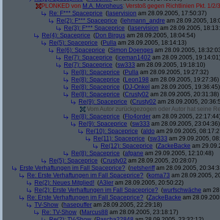
PLONKED von
M.A. Morpheus
: Verstoß gegen Richtlinien Pkt. 1/2/
Re: F*** Spaceprice
(
laservision
am 28.09.2005, 17:50:37)
Re(2): F*** Spaceprice
(
lehmann_andre
am 28.09.2005, 18:
Re(3): F*** Spaceprice
(
laservision
am 28.09.2005, 18:13
Re(4): Spaceprice
(
Don Birgus
am 28.09.2005, 18:04:54)
Re(5): Spaceprice
(
Pulla
am 28.09.2005, 18:14:13)
Re(6): Spaceprice
(
Simon Doenges
am 28.09.2005, 18:32:0
Re(7): Spaceprice
(
iceman1402
am 28.09.2005, 19:14:01
Re(7): Spaceprice
(
sw333
am 28.09.2005, 19:18:10)
Re(8): Spaceprice
(
Pulla
am 28.09.2005, 19:27:32)
Re(8): Spaceprice
(
Leon198
am 28.09.2005, 19:27:36)
Re(8): Spaceprice
(
DJ-Onkel
am 28.09.2005, 19:36:45)
Re(8): Spaceprice
(
Crusty02
am 28.09.2005, 20:31:38)
Re(9): Spaceprice
(
Crusty02
am 28.09.2005, 20:36:
Vom Autor zurückgezogen oder Autor hat seine Regi
Re(8): Spaceprice
(
Flo4order
am 28.09.2005, 22:17:44
Re(9): Spaceprice
(
sw333
am 28.09.2005, 23:04:36)
Re(10): Spaceprice
(
aldo
am 29.09.2005, 08:17:2
Re(11): Spaceprice
(
sw333
am 29.09.2005, 08
Re(12): Spaceprice
(
ZackeBacke
am 29.09.2
Re(8): Spaceprice
(
afgane
am 29.09.2005, 12:10:48)
Re(5): Spaceprice
(
Crusty02
am 28.09.2005, 20:28:07)
Erste Verhaftungen im Fall Spaceprice?
(
netsheriff
am 28.09.2005, 20:34:3
Re: Erste Verhaftungen im Fall Spaceprice?
(
koma73
am 28.09.2005, 20
Re(2): Neues Mitglied!
(
A3ler
am 28.09.2005, 20:50:22)
Re(2): Erste Verhaftungen im Fall Spaceprice?
(
wurfschwäche
am 28.
Re: Erste Verhaftungen im Fall Spaceprice?
(
ZackeBacke
am 28.09.2005
TV-Show
(
hasepuffer
am 28.09.2005, 22:29:18)
Re: TV-Show
(
Marcus88
am 28.09.2005, 23:18:17)
Re(2): TV-Show
(
Pascha22848
am 28.09.2005, 23:32:12)