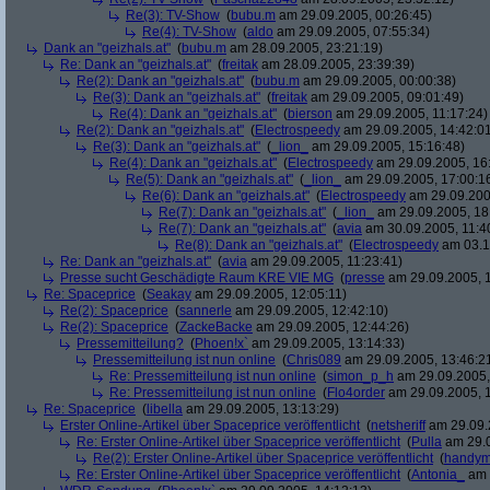
Re(3): TV-Show
(
bubu.m
am 29.09.2005, 00:26:45)
Re(4): TV-Show
(
aldo
am 29.09.2005, 07:55:34)
Dank an "geizhals.at"
(
bubu.m
am 28.09.2005, 23:21:19)
Re: Dank an "geizhals.at"
(
freitak
am 28.09.2005, 23:39:39)
Re(2): Dank an "geizhals.at"
(
bubu.m
am 29.09.2005, 00:00:38)
Re(3): Dank an "geizhals.at"
(
freitak
am 29.09.2005, 09:01:49)
Re(4): Dank an "geizhals.at"
(
bierson
am 29.09.2005, 11:17:24)
Re(2): Dank an "geizhals.at"
(
Electrospeedy
am 29.09.2005, 14:42:0
Re(3): Dank an "geizhals.at"
(
_lion_
am 29.09.2005, 15:16:48)
Re(4): Dank an "geizhals.at"
(
Electrospeedy
am 29.09.2005, 16
Re(5): Dank an "geizhals.at"
(
_lion_
am 29.09.2005, 17:00:1
Re(6): Dank an "geizhals.at"
(
Electrospeedy
am 29.09.200
Re(7): Dank an "geizhals.at"
(
_lion_
am 29.09.2005, 18
Re(7): Dank an "geizhals.at"
(
avia
am 30.09.2005, 11:4
Re(8): Dank an "geizhals.at"
(
Electrospeedy
am 03.1
Re: Dank an "geizhals.at"
(
avia
am 29.09.2005, 11:23:41)
Presse sucht Geschädigte Raum KRE VIE MG
(
presse
am 29.09.2005, 1
Re: Spaceprice
(
Seakay
am 29.09.2005, 12:05:11)
Re(2): Spaceprice
(
sannerle
am 29.09.2005, 12:42:10)
Re(2): Spaceprice
(
ZackeBacke
am 29.09.2005, 12:44:26)
Pressemitteilung?
(
Phoen!x`
am 29.09.2005, 13:14:33)
Pressemitteilung ist nun online
(
Chris089
am 29.09.2005, 13:46:2
Re: Pressemitteilung ist nun online
(
simon_p_h
am 29.09.2005,
Re: Pressemitteilung ist nun online
(
Flo4order
am 29.09.2005, 1
Re: Spaceprice
(
libella
am 29.09.2005, 13:13:29)
Erster Online-Artikel über Spaceprice veröffentlicht
(
netsheriff
am 29.09.
Re: Erster Online-Artikel über Spaceprice veröffentlicht
(
Pulla
am 29.0
Re(2): Erster Online-Artikel über Spaceprice veröffentlicht
(
handy
Re: Erster Online-Artikel über Spaceprice veröffentlicht
(
Antonia_
am 