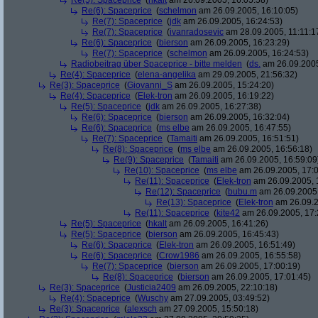
Re(5): Spaceprice
(
hkalt
am 26.09.2005, 16:05:58)
Re(6): Spaceprice
(
schelmon
am 26.09.2005, 16:10:05)
Re(7): Spaceprice
(
jdk
am 26.09.2005, 16:24:53)
Re(7): Spaceprice
(
ivanradosevic
am 28.09.2005, 11:11:1
Re(6): Spaceprice
(
bierson
am 26.09.2005, 16:23:29)
Re(7): Spaceprice
(
schelmon
am 26.09.2005, 16:24:53)
Radiobeitrag über Spaceprice - bitte melden
(
ds.
am 26.09.2005
Re(4): Spaceprice
(
elena-angelika
am 29.09.2005, 21:56:32)
Re(3): Spaceprice
(
Giovanni_S
am 26.09.2005, 15:24:20)
Re(4): Spaceprice
(
Elek-tron
am 26.09.2005, 16:19:22)
Re(5): Spaceprice
(
jdk
am 26.09.2005, 16:27:38)
Re(6): Spaceprice
(
bierson
am 26.09.2005, 16:32:04)
Re(6): Spaceprice
(
ms elbe
am 26.09.2005, 16:47:55)
Re(7): Spaceprice
(
Tamaiti
am 26.09.2005, 16:51:51)
Re(8): Spaceprice
(
ms elbe
am 26.09.2005, 16:56:18)
Re(9): Spaceprice
(
Tamaiti
am 26.09.2005, 16:59:09
Re(10): Spaceprice
(
ms elbe
am 26.09.2005, 17:0
Re(11): Spaceprice
(
Elek-tron
am 26.09.2005, 
Re(12): Spaceprice
(
bubu.m
am 26.09.2005,
Re(13): Spaceprice
(
Elek-tron
am 26.09.2
Re(11): Spaceprice
(
kite42
am 26.09.2005, 17:
Re(5): Spaceprice
(
hkalt
am 26.09.2005, 16:41:26)
Re(5): Spaceprice
(
bierson
am 26.09.2005, 16:45:43)
Re(6): Spaceprice
(
Elek-tron
am 26.09.2005, 16:51:49)
Re(6): Spaceprice
(
Crow1986
am 26.09.2005, 16:55:58)
Re(7): Spaceprice
(
bierson
am 26.09.2005, 17:00:19)
Re(8): Spaceprice
(
bierson
am 26.09.2005, 17:01:45)
Re(3): Spaceprice
(
Justicia2409
am 26.09.2005, 22:10:18)
Re(4): Spaceprice
(
Wuschy
am 27.09.2005, 03:49:52)
Re(3): Spaceprice
(
alexsch
am 27.09.2005, 15:50:18)