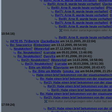
Re(4): Arne R. wurde heute verhaftet!
(
Money4a
Re(5): Arne R. wurde heute verhaftet!
(
Zack
Re(6): Arne R. wurde heute verhaftet!
(
Pho
Re(7): Arne R. wurde heute verhaftet!
(
Re(7): Arne R. wurde heute verhaftet!
(
Re(8): Arne R. wurde heute verhaftet!
Re(7): Arne R. wurde heute verhaftet!
(
Re(8): Arne R. wurde heute verhaftet!
Vom Autor zurückgezogen oder Auto
10:54:16)
Re(8): Arne R. wurde heute verhaftet!
AKTE 05, TV-Bericht
(
ZackeBacke
am 14.11.2005, 20:22:04)
Re: Spaceprice
(
Einbeiniger
am 13.12.2005, 09:54:50)
Neuigkeiten?
(
Money4all
am 27.12.2005, 18:04:41)
Re: Neuigkeiten?
(
currabe
am 05.01.2006, 13:46:09)
Re: Neuigkeiten?
(
hasyfra
am 07.01.2006, 20:24:41)
Re(2): Neuigkeiten?
(
Money4all
am 14.03.2006, 18:58:06)
Re(3): Neuigkeiten?
(
currabe
am 30.03.2006, 19:51:30)
Bitte um Mithilfe
(
Ebaytante
am 03.04.2006, 20:43:47)
Re: Bitte um Mithilfe
(
smoka_joe
am 04.04.2006, 21:25:
Habe einen brief bekommen von der staatsanwaltscha
Re: Habe einen brief bekommen von der staatsanw
Re(2): Habe einen brief bekommen von der staa
Re(3): Habe einen brief bekommen von der st
Re(4): Habe einen brief bekommen von der
Re: Habe einen brief bekommen von der staatsanw
Re(2): Habe einen brief bekommen von der staa
Vom Autor zurückgezogen oder Autor hat sein
17:59:24)
Re(3): Habe einen brief bekommen von der st