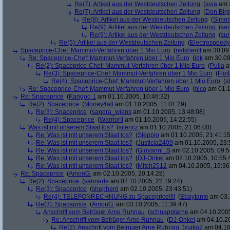
Re(7): Artikel aus der Westdeutschen Zeitung
(
avia
am 3
Re(7): Artikel aus der Westdeutschen Zeitung
(
Don Bir
Re(8): Artikel aus der Westdeutschen Zeitung
(
Simo
Re(9): Artikel aus der Westdeutschen Zeitung
(
san
Re(9): Artikel aus der Westdeutschen Zeitung
(
su
Re(5): Artikel aus der Westdeutschen Zeitung
(
Electrospeedy
Spaceprice-Chef: Mammut-Verfahren über 1 Mio Euro
(
netsheriff
am 30.09.
Re: Spaceprice-Chef: Mammut-Verfahren über 1 Mio Euro
(
jdk
am 30.09
Re(2): Spaceprice-Chef: Mammut-Verfahren über 1 Mio Euro
(
Pulla
a
Re(3): Spaceprice-Chef: Mammut-Verfahren über 1 Mio Euro
(
Flo4
Re(4): Spaceprice-Chef: Mammut-Verfahren über 1 Mio Euro
(
s
Re: Spaceprice-Chef: Mammut-Verfahren über 1 Mio Euro
(
nico
am 01.1
Re: Spaceprice
(
Kangoo 1
am 01.10.2005, 10:46:32)
Re(2): Spaceprice
(
Money4all
am 01.10.2005, 11:01:29)
Re(3): Spaceprice
(
sandra_wiens
am 01.10.2005, 13:48:08)
Re(4): Spaceprice
(
WarriorII
am 01.10.2005, 14:22:55)
Was ist mit unserem Staat los?
(
silencz
am 01.10.2005, 21:06:00)
Re: Was ist mit unserem Staat los?
(
Steppio
am 01.10.2005, 21:41:15
Re: Was ist mit unserem Staat los?
(
Justicia2409
am 01.10.2005, 23:
Re: Was ist mit unserem Staat los?
(
Giovanni_S
am 02.10.2005, 09:5
Re: Was ist mit unserem Staat los?
(
DJ-Onkel
am 02.10.2005, 10:55:
Re: Was ist mit unserem Staat los?
(
Mitch2512
am 04.10.2005, 19:36
Re: Spaceprice
(
AmonG.
am 02.10.2005, 20:14:28)
Re(2): Spaceprice
(
sannerle
am 02.10.2005, 22:19:24)
Re(3): Spaceprice
(
shepherd
am 02.10.2005, 23:43:51)
Re(4): TELEFONRECHNUNG zu Spaceprice!!!!
(
Ebaytante
am 03.1
Re(3): Spaceprice
(
AmonG.
am 03.10.2005, 11:39:47)
Anschrift vom Betrüger Arne Ruhnau
(
schnapptarne
am 04.10.2005
Re: Anschrift vom Betrüger Arne Ruhnau
(
DJ-Onkel
am 04.10.20
Re(2): Anschrift vom Betrüger Arne Ruhnau
(
xujka2
am 04.10