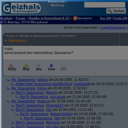
Impressum
|
Werbung
Geizhals
»
Forum
»
Händler in Deutschland & EU
»
Spaceprice
Top-100
|
Fresh-100
(571 Beiträge, 33734 Mal gelesen)
Du bist nicht angemeldet. [
Login/Registrieren
]
^
Forum
Händler in Deutschland & EU
#
2728471
Spaceprice
Hallo,
kennt jemand den Internetshop Spaceprice?
Re: Spaceprice
(
adhoc
am 20.08.2005, 11:40:07)
Artikel über Spaceprice veröffentlicht
(
netsheriff
am 29.09.2005, 13:52:5
Re: Spaceprice
(
Hexa
am 20.08.2005, 11:50:02)
Re(2): Spaceprice
(
Money
am 20.08.2005, 14:37:12)
Re(3): Spaceprice
(
sol-arium
am 21.08.2005, 01:09:49)
Re: Spaceprice
(
bubu.m
am 15.09.2005, 01:44:19)
Re(2): Spaceprice
(
monster23
am 15.09.2005, 12:01:47)
Re(2): Spaceprice
(
3io
am 15.09.2005, 13:31:54)
Re(3): Spaceprice
(
blauer.elefant
am 24.09.2005, 17:05:39)
Re(4): Spaceprice
(
3io
am 24.09.2005, 22:39:39)
Re(2): Spaceprice
(
MrHorny
am 15.09.2005, 17:21:20)
Re(2): Spaceprice
(
ms elbe
am 15.09.2005, 17:46:51)