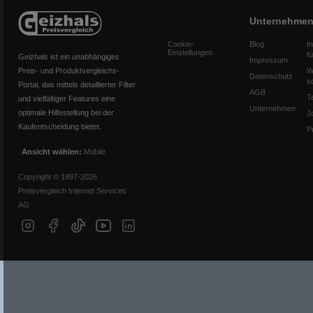
Unternehme
Cookie-
Blog
I
Einstellungen
f
Geizhals ist ein unabhängiges
Impressum
Preis- und Produktvergleichs-
W
Datenschutz
s
Portal, das mittels detaillierter Filter
AGB
T
und vielfältiger Features eine
Unternehmen
optimale Hilfestellung bei der
J
Kaufentscheidung bietet.
P
Ansicht wählen:
Mobile
Copyright © 1997-2026
Preisvergleich Internet Services
AG