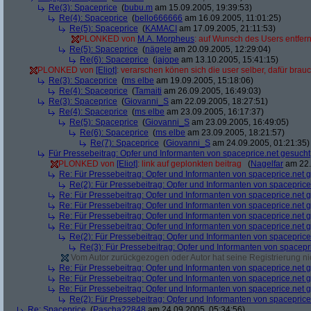
Re(3): Spaceprice
(
bubu.m
am 15.09.2005, 19:39:53)
Re(4): Spaceprice
(
bello666666
am 16.09.2005, 11:01:25)
Re(5): Spaceprice
(
KAMACI
am 17.09.2005, 21:11:53)
PLONKED von
M.A. Morpheus
: auf Wunsch des Users entfer
Re(5): Spaceprice
(
nägele
am 20.09.2005, 12:29:04)
Re(6): Spaceprice
(
jajope
am 13.10.2005, 15:41:15)
PLONKED von
[Eliot]
: verarschen könen sich die user selber, dafür brau
Re(3): Spaceprice
(
ms elbe
am 19.09.2005, 15:18:06)
Re(4): Spaceprice
(
Tamaiti
am 26.09.2005, 16:49:03)
Re(3): Spaceprice
(
Giovanni_S
am 22.09.2005, 18:27:51)
Re(4): Spaceprice
(
ms elbe
am 23.09.2005, 16:17:37)
Re(5): Spaceprice
(
Giovanni_S
am 23.09.2005, 16:49:05)
Re(6): Spaceprice
(
ms elbe
am 23.09.2005, 18:21:57)
Re(7): Spaceprice
(
Giovanni_S
am 24.09.2005, 01:21:35)
Für Pressebeitrag: Opfer und Informanten von spaceprice.net gesucht
PLONKED von
[Eliot]
: link auf geplonkten beitrag
(
Nagelfar
am 22.
Re: Für Pressebeitrag: Opfer und Informanten von spaceprice.net 
Re(2): Für Pressebeitrag: Opfer und Informanten von spaceprice
Re: Für Pressebeitrag: Opfer und Informanten von spaceprice.net 
Re: Für Pressebeitrag: Opfer und Informanten von spaceprice.net 
Re: Für Pressebeitrag: Opfer und Informanten von spaceprice.net 
Re: Für Pressebeitrag: Opfer und Informanten von spaceprice.net 
Re(2): Für Pressebeitrag: Opfer und Informanten von spaceprice
Re(3): Für Pressebeitrag: Opfer und Informanten von spacepr
Vom Autor zurückgezogen oder Autor hat seine Registrierung nic
Re: Für Pressebeitrag: Opfer und Informanten von spaceprice.net 
Re: Für Pressebeitrag: Opfer und Informanten von spaceprice.net 
Re: Für Pressebeitrag: Opfer und Informanten von spaceprice.net 
Re(2): Für Pressebeitrag: Opfer und Informanten von spaceprice
Re: Spaceprice
(
Pascha22848
am 24.09.2005, 05:34:56)