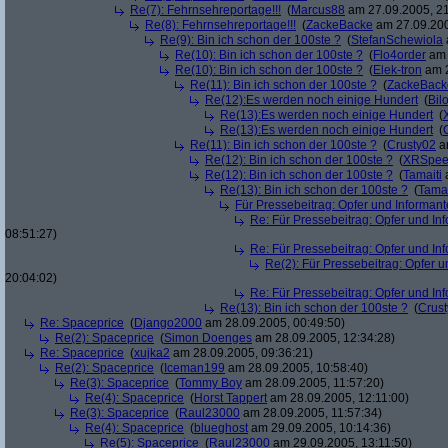
Re(7): Fehrnsehreportage!!!
(
Marcus88
am 27.09.2005, 21
Re(8): Fehrnsehreportage!!!
(
ZackeBacke
am 27.09.200
Re(9): Bin ich schon der 100ste ?
(
StefanSchewiola
Re(10): Bin ich schon der 100ste ?
(
Flo4order
am 
Re(10): Bin ich schon der 100ste ?
(
Elek-tron
am 2
Re(11): Bin ich schon der 100ste ?
(
ZackeBack
Re(12):Es werden noch einige Hundert
(
Bil
Re(13):Es werden noch einige Hundert
(
Re(13):Es werden noch einige Hundert
(
Re(11): Bin ich schon der 100ste ?
(
Crusty02
am
Re(12): Bin ich schon der 100ste ?
(
XRSpee
Re(12): Bin ich schon der 100ste ?
(
Tamaiti
a
Re(13): Bin ich schon der 100ste ?
(
Tamai
Für Pressebeitrag: Opfer und Informan
Re: Für Pressebeitrag: Opfer und In
08:51:27)
Re: Für Pressebeitrag: Opfer und In
Re(2): Für Pressebeitrag: Opfer 
20:04:02)
Re: Für Pressebeitrag: Opfer und In
Re(13): Bin ich schon der 100ste ?
(
Crus
Re: Spaceprice
(
Django2000
am 28.09.2005, 00:49:50)
Re(2): Spaceprice
(
Simon Doenges
am 28.09.2005, 12:34:28)
Re: Spaceprice
(
xujka2
am 28.09.2005, 09:36:21)
Re(2): Spaceprice
(
Iceman199
am 28.09.2005, 10:58:40)
Re(3): Spaceprice
(
Tommy Boy
am 28.09.2005, 11:57:20)
Re(4): Spaceprice
(
Horst Tappert
am 28.09.2005, 12:11:00)
Re(3): Spaceprice
(
Raul23000
am 28.09.2005, 11:57:34)
Re(4): Spaceprice
(
blueghost
am 29.09.2005, 10:14:36)
Re(5): Spaceprice
(
Raul23000
am 29.09.2005, 13:11:50)