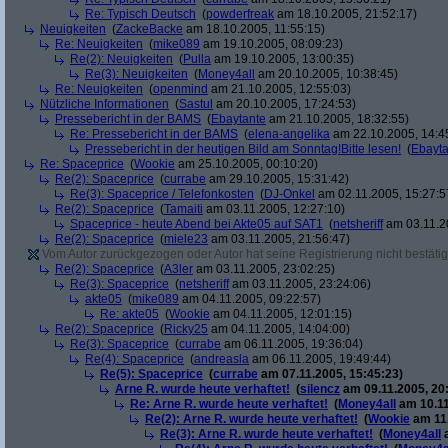
Re: Typisch Deutsch
(
powderfreak
am 18.10.2005, 21:52:17)
Neuigkeiten
(
ZackeBacke
am 18.10.2005, 11:55:15)
Re: Neuigkeiten
(
mike089
am 19.10.2005, 08:09:23)
Re(2): Neuigkeiten
(
Pulla
am 19.10.2005, 13:00:35)
Re(3): Neuigkeiten
(
Money4all
am 20.10.2005, 10:38:45)
Re: Neuigkeiten
(
openmind
am 21.10.2005, 12:55:03)
Nützliche Informationen
(
Sastul
am 20.10.2005, 17:24:53)
Pressebericht in der BAMS
(
Ebaytante
am 21.10.2005, 18:32:55)
Re: Pressebericht in der BAMS
(
elena-angelika
am 22.10.2005, 14:4
Pressebericht in der heutigen Bild am Sonntag!Bitte lesen!
(
Ebayta
Re: Spaceprice
(
Wookie
am 25.10.2005, 00:10:20)
Re(2): Spaceprice
(
currabe
am 29.10.2005, 15:31:42)
Re(3): Spaceprice / Telefonkosten
(
DJ-Onkel
am 02.11.2005, 15:27:5
Re(2): Spaceprice
(
Tamaiti
am 03.11.2005, 12:27:10)
Spaceprice - heute Abend bei Akte05 auf SAT1
(
netsheriff
am 03.11.2
Re(2): Spaceprice
(
miele23
am 03.11.2005, 21:56:47)
Vom Autor zurückgezogen oder Autor hat seine Registrierung nicht bestätig
Re(2): Spaceprice
(
A3ler
am 03.11.2005, 23:02:25)
Re(3): Spaceprice
(
netsheriff
am 03.11.2005, 23:24:06)
akte05
(
mike089
am 04.11.2005, 09:22:57)
Re: akte05
(
Wookie
am 04.11.2005, 12:01:15)
Re(2): Spaceprice
(
Ricky25
am 04.11.2005, 14:04:00)
Re(3): Spaceprice
(
currabe
am 06.11.2005, 19:36:04)
Re(4): Spaceprice
(
andreasla
am 06.11.2005, 19:49:44)
Re(5): Spaceprice
(
currabe
am 07.11.2005, 15:45:23)
Arne R. wurde heute verhaftet!
(
silencz
am 09.11.2005, 20
Re: Arne R. wurde heute verhaftet!
(
Money4all
am 10.11
Re(2): Arne R. wurde heute verhaftet!
(
Wookie
am 11.
Re(3): Arne R. wurde heute verhaftet!
(
Money4all
a