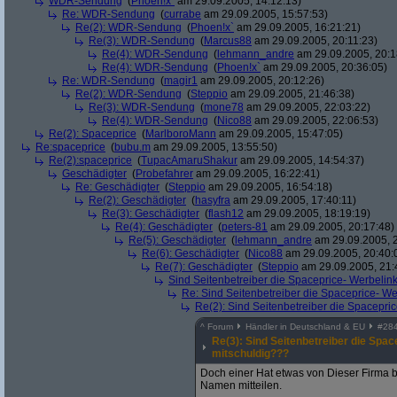
WDR-Sendung
(
Phoen!x`
am 29.09.2005, 14:12:13)
Re: WDR-Sendung
(
currabe
am 29.09.2005, 15:57:53)
Re(2): WDR-Sendung
(
Phoen!x`
am 29.09.2005, 16:21:21)
Re(3): WDR-Sendung
(
Marcus88
am 29.09.2005, 20:11:23)
Re(4): WDR-Sendung
(
lehmann_andre
am 29.09.2005, 20:1
Re(4): WDR-Sendung
(
Phoen!x`
am 29.09.2005, 20:36:05)
Re: WDR-Sendung
(
magir1
am 29.09.2005, 20:12:26)
Re(2): WDR-Sendung
(
Steppio
am 29.09.2005, 21:46:38)
Re(3): WDR-Sendung
(
mone78
am 29.09.2005, 22:03:22)
Re(4): WDR-Sendung
(
Nico88
am 29.09.2005, 22:06:53)
Re(2): Spaceprice
(
MarlboroMann
am 29.09.2005, 15:47:05)
Re:spaceprice
(
bubu.m
am 29.09.2005, 13:55:50)
Re(2):spaceprice
(
TupacAmaruShakur
am 29.09.2005, 14:54:37)
Geschädigter
(
Probefahrer
am 29.09.2005, 16:22:41)
Re: Geschädigter
(
Steppio
am 29.09.2005, 16:54:18)
Re(2): Geschädigter
(
hasyfra
am 29.09.2005, 17:40:11)
Re(3): Geschädigter
(
flash12
am 29.09.2005, 18:19:19)
Re(4): Geschädigter
(
peters-81
am 29.09.2005, 20:17:48)
Re(5): Geschädigter
(
lehmann_andre
am 29.09.2005, 2
Re(6): Geschädigter
(
Nico88
am 29.09.2005, 20:40:
Re(7): Geschädigter
(
Steppio
am 29.09.2005, 21:
Sind Seitenbetreiber die Spaceprice- Werbelin
Re: Sind Seitenbetreiber die Spaceprice- W
Re(2): Sind Seitenbetreiber die Spacepri
^
Forum
Händler in Deutschland & EU
#
28
Re(3): Sind Seitenbetreiber die Spac
mitschuldig???
Doch einer Hat etwas von Dieser Firma 
Namen mitteilen.