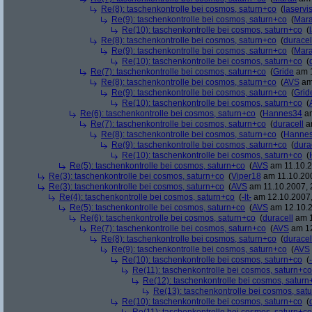
Re(8): taschenkontrolle bei cosmos, saturn+co
(
laservi
Re(9): taschenkontrolle bei cosmos, saturn+co
(
Mar
Re(10): taschenkontrolle bei cosmos, saturn+co
(
Re(8): taschenkontrolle bei cosmos, saturn+co
(
duracel
Re(9): taschenkontrolle bei cosmos, saturn+co
(
Mar
Re(10): taschenkontrolle bei cosmos, saturn+co
(
Re(7): taschenkontrolle bei cosmos, saturn+co
(
Gride
am 1
Re(8): taschenkontrolle bei cosmos, saturn+co
(
AVS
am 
Re(9): taschenkontrolle bei cosmos, saturn+co
(
Grid
Re(10): taschenkontrolle bei cosmos, saturn+co
(
Re(6): taschenkontrolle bei cosmos, saturn+co
(
Hannes34
am
Re(7): taschenkontrolle bei cosmos, saturn+co
(
duracell
am
Re(8): taschenkontrolle bei cosmos, saturn+co
(
Hanne
Re(9): taschenkontrolle bei cosmos, saturn+co
(
dura
Re(10): taschenkontrolle bei cosmos, saturn+co
(
Re(5): taschenkontrolle bei cosmos, saturn+co
(
AVS
am 11.10.2
Re(3): taschenkontrolle bei cosmos, saturn+co
(
Viper18
am 11.10.200
Re(3): taschenkontrolle bei cosmos, saturn+co
(
AVS
am 11.10.2007, 
Re(4): taschenkontrolle bei cosmos, saturn+co
(
-lt-
am 12.10.2007,
Re(5): taschenkontrolle bei cosmos, saturn+co
(
AVS
am 12.10.2
Re(6): taschenkontrolle bei cosmos, saturn+co
(
duracell
am 1
Re(7): taschenkontrolle bei cosmos, saturn+co
(
AVS
am 12
Re(8): taschenkontrolle bei cosmos, saturn+co
(
duracel
Re(9): taschenkontrolle bei cosmos, saturn+co
(
AVS
Re(10): taschenkontrolle bei cosmos, saturn+co
(
-
Re(11): taschenkontrolle bei cosmos, saturn+co
Re(12): taschenkontrolle bei cosmos, saturn
Re(13): taschenkontrolle bei cosmos, sat
Re(10): taschenkontrolle bei cosmos, saturn+co
(