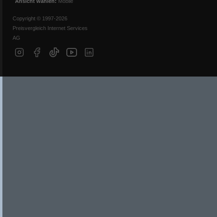
Ansicht wählen:
Mobile
Copyright © 1997-2026
Preisvergleich Internet Services
AG