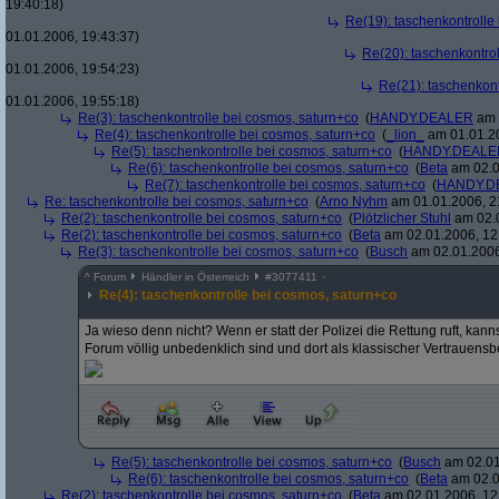
19:40:18)
Re(19): taschenkontrolle
01.01.2006, 19:43:37)
Re(20): taschenkontro
01.01.2006, 19:54:23)
Re(21): taschenkont
01.01.2006, 19:55:18)
Re(3): taschenkontrolle bei cosmos, saturn+co
(
HANDY.DEALER
am 
Re(4): taschenkontrolle bei cosmos, saturn+co
(
_lion_
am 01.01.20
Re(5): taschenkontrolle bei cosmos, saturn+co
(
HANDY.DEALE
Re(6): taschenkontrolle bei cosmos, saturn+co
(
Beta
am 02.0
Re(7): taschenkontrolle bei cosmos, saturn+co
(
HANDY.D
Re: taschenkontrolle bei cosmos, saturn+co
(
Arno Nyhm
am 01.01.2006, 2
Re(2): taschenkontrolle bei cosmos, saturn+co
(
Plötzlicher Stuhl
am 02.0
Re(2): taschenkontrolle bei cosmos, saturn+co
(
Beta
am 02.01.2006, 12
Re(3): taschenkontrolle bei cosmos, saturn+co
(
Busch
am 02.01.2006
^
Forum
Händler in Österreich
#
3077411
Re(4): taschenkontrolle bei cosmos, saturn+co
Ja wieso denn nicht? Wenn er statt der Polizei die Rettung ruft, kan
Forum völlig unbedenklich sind und dort als klassischer Vertrauen
Re(5): taschenkontrolle bei cosmos, saturn+co
(
Busch
am 02.01
Re(6): taschenkontrolle bei cosmos, saturn+co
(
Beta
am 02.0
Re(2): taschenkontrolle bei cosmos, saturn+co
(
Beta
am 02.01.2006, 12