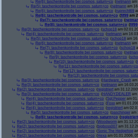
Re(6): taschenkontrolle bei cosmos, saturn+co
(
netmann
am 
Re(5): taschenkontrolle bei cosmos, saturn+co
(
netmann
am 16.
Re(6): taschenkontrolle bei cosmos, saturn+co
(
ruprecht69
am
Re(6): taschenkontrolle bei cosmos, saturn+co
(
fif99
am 24
Re(7): taschenkontrolle bei cosmos, saturn+co
(
netma
Re(8): taschenkontrolle bei cosmos, saturn+co
(
fif99
Re(3): taschenkontrolle bei cosmos, saturn+co
(
schop18
am 02.01.20
Re(4): taschenkontrolle bei cosmos, saturn+co
(
netmann
am 16.03
Re(5): taschenkontrolle bei cosmos, saturn+co
(
schop18
am 16.
Re(6): taschenkontrolle bei cosmos, saturn+co
(
netmann
am 
Re(7): taschenkontrolle bei cosmos, saturn+co
(
schop18
a
Re(8): taschenkontrolle bei cosmos, saturn+co
(
netma
Re(9): taschenkontrolle bei cosmos, saturn+co
(
sch
Re(10): taschenkontrolle bei cosmos, saturn+co
(
Re(11): taschenkontrolle bei cosmos, saturn+co
Re(12): taschenkontrolle bei cosmos, saturn
Re(13): taschenkontrolle bei cosmos, sat
Re(3): taschenkontrolle bei cosmos, saturn+co
(
Hardware_Crash
am 
Re(3): taschenkontrolle bei cosmos, saturn+co
(
netmann
am 16.03.20
Re(2): taschenkontrolle bei cosmos, saturn+co
(
registriert
am 31.12.2005
Re(3): taschenkontrolle bei cosmos, saturn+co
(
HANDY.DEALER
am 
Re(4): taschenkontrolle bei cosmos, saturn+co
(
Sgt.Pepper
am 01.
Re(4): taschenkontrolle bei cosmos, saturn+co
(
Foxx
am 01.01.200
Re(4): taschenkontrolle bei cosmos, saturn+co
(
registriert
am 02.01
Re(5): taschenkontrolle bei cosmos, saturn+co
(
paschinger
am 1
Re(6): taschenkontrolle bei cosmos, saturn+co
(
registrier
Re(2): taschenkontrolle bei cosmos, saturn+co
(
Woodworm
am 31.12.20
Re(2): taschenkontrolle bei cosmos, saturn+co
(
bigboss007
am 31.12.20
Re(2): taschenkontrolle bei cosmos, saturn+co
(
Sonic The Hedgehog
am
Re(2): taschenkontrolle bei cosmos, saturn+co
(
Hexa
am 01.01.2006, 05