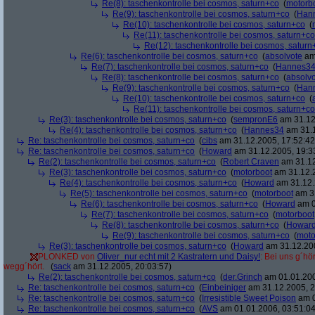
Re(8): taschenkontrolle bei cosmos, saturn+co
(
motorb
Re(9): taschenkontrolle bei cosmos, saturn+co
(
Han
Re(10): taschenkontrolle bei cosmos, saturn+co
(
Re(11): taschenkontrolle bei cosmos, saturn+co
Re(12): taschenkontrolle bei cosmos, saturn
Re(6): taschenkontrolle bei cosmos, saturn+co
(
absolvote
am 
Re(7): taschenkontrolle bei cosmos, saturn+co
(
Hannes3
Re(8): taschenkontrolle bei cosmos, saturn+co
(
absolv
Re(9): taschenkontrolle bei cosmos, saturn+co
(
Han
Re(10): taschenkontrolle bei cosmos, saturn+co
(
Re(11): taschenkontrolle bei cosmos, saturn+co
Re(3): taschenkontrolle bei cosmos, saturn+co
(
sempronE6
am 31.12
Re(4): taschenkontrolle bei cosmos, saturn+co
(
Hannes34
am 31.1
Re: taschenkontrolle bei cosmos, saturn+co
(
cibs
am 31.12.2005, 17:52:42
Re: taschenkontrolle bei cosmos, saturn+co
(
Howard
am 31.12.2005, 19:3
Re(2): taschenkontrolle bei cosmos, saturn+co
(
Robert Craven
am 31.12
Re(3): taschenkontrolle bei cosmos, saturn+co
(
motorboot
am 31.12.2
Re(4): taschenkontrolle bei cosmos, saturn+co
(
Howard
am 31.12.
Re(5): taschenkontrolle bei cosmos, saturn+co
(
motorboot
am 31
Re(6): taschenkontrolle bei cosmos, saturn+co
(
Howard
am 0
Re(7): taschenkontrolle bei cosmos, saturn+co
(
motorboot
Re(8): taschenkontrolle bei cosmos, saturn+co
(
Howar
Re(9): taschenkontrolle bei cosmos, saturn+co
(
moto
Re(3): taschenkontrolle bei cosmos, saturn+co
(
Howard
am 31.12.200
PLONKED von
Oliver_nur echt mit 2 Kastratern und Daisy!
: Bei uns g´h
wegg´hört.
(
sack
am 31.12.2005, 20:03:57)
Re(2): taschenkontrolle bei cosmos, saturn+co
(
der.Grinch
am 01.01.200
Re: taschenkontrolle bei cosmos, saturn+co
(
Einbeiniger
am 31.12.2005, 2
Re: taschenkontrolle bei cosmos, saturn+co
(
Irresistible Sweet Poison
am 0
Re: taschenkontrolle bei cosmos, saturn+co
(
AVS
am 01.01.2006, 03:51:04