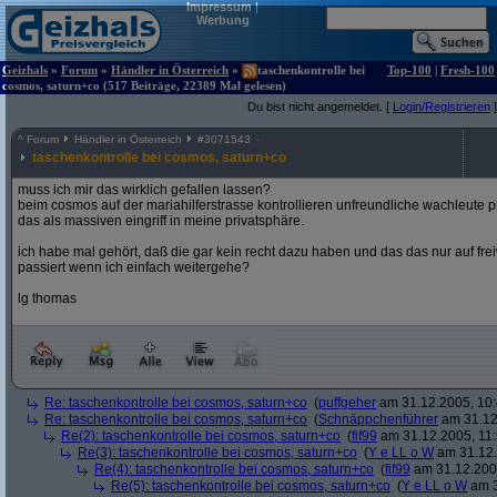
Impressum
|
Werbung
Geizhals
»
Forum
»
Händler in Österreich
»
taschenkontrolle bei
Top-100
|
Fresh-100
cosmos, saturn+co (517 Beiträge, 22389 Mal gelesen)
Du bist nicht angemeldet. [
Login/Registrieren
]
^
Forum
Händler in Österreich
#
3071543
taschenkontrolle bei cosmos, saturn+co
muss ich mir das wirklich gefallen lassen?
beim cosmos auf der mariahilferstrasse kontrollieren unfreundliche wachleute p
das als massiven eingriff in meine privatsphäre.
ich habe mal gehört, daß die gar kein recht dazu haben und das das nur auf freiw
passiert wenn ich einfach weitergehe?
lg thomas
Re: taschenkontrolle bei cosmos, saturn+co
(
puffgeher
am 31.12.2005, 10:
Re: taschenkontrolle bei cosmos, saturn+co
(
Schnäppchenführer
am 31.12
Re(2): taschenkontrolle bei cosmos, saturn+co
(
fif99
am 31.12.2005, 11:
Re(3): taschenkontrolle bei cosmos, saturn+co
(
Y e LL o W
am 31.12.
Re(4): taschenkontrolle bei cosmos, saturn+co
(
fif99
am 31.12.2005
Re(5): taschenkontrolle bei cosmos, saturn+co
(
Y e LL o W
am 3