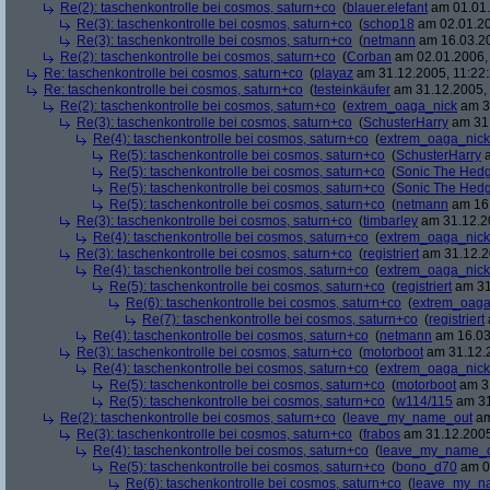
Re(2): taschenkontrolle bei cosmos, saturn+co
(
blauer.elefant
am 01.01.
Re(3): taschenkontrolle bei cosmos, saturn+co
(
schop18
am 02.01.20
Re(3): taschenkontrolle bei cosmos, saturn+co
(
netmann
am 16.03.20
Re(2): taschenkontrolle bei cosmos, saturn+co
(
Corban
am 02.01.2006, 
Re: taschenkontrolle bei cosmos, saturn+co
(
playaz
am 31.12.2005, 11:22:
Re: taschenkontrolle bei cosmos, saturn+co
(
testeinkäufer
am 31.12.2005, 
Re(2): taschenkontrolle bei cosmos, saturn+co
(
extrem_oaga_nick
am 31
Re(3): taschenkontrolle bei cosmos, saturn+co
(
SchusterHarry
am 31.
Re(4): taschenkontrolle bei cosmos, saturn+co
(
extrem_oaga_nick
Re(5): taschenkontrolle bei cosmos, saturn+co
(
SchusterHarry
a
Re(5): taschenkontrolle bei cosmos, saturn+co
(
Sonic The Hed
Re(5): taschenkontrolle bei cosmos, saturn+co
(
Sonic The Hed
Re(5): taschenkontrolle bei cosmos, saturn+co
(
netmann
am 16.
Re(3): taschenkontrolle bei cosmos, saturn+co
(
timbarley
am 31.12.20
Re(4): taschenkontrolle bei cosmos, saturn+co
(
extrem_oaga_nick
Re(3): taschenkontrolle bei cosmos, saturn+co
(
registriert
am 31.12.2
Re(4): taschenkontrolle bei cosmos, saturn+co
(
extrem_oaga_nick
Re(5): taschenkontrolle bei cosmos, saturn+co
(
registriert
am 31
Re(6): taschenkontrolle bei cosmos, saturn+co
(
extrem_oaga
Re(7): taschenkontrolle bei cosmos, saturn+co
(
registriert
Re(4): taschenkontrolle bei cosmos, saturn+co
(
netmann
am 16.03
Re(3): taschenkontrolle bei cosmos, saturn+co
(
motorboot
am 31.12.2
Re(4): taschenkontrolle bei cosmos, saturn+co
(
extrem_oaga_nick
Re(5): taschenkontrolle bei cosmos, saturn+co
(
motorboot
am 31
Re(5): taschenkontrolle bei cosmos, saturn+co
(
w114/115
am 31
Re(2): taschenkontrolle bei cosmos, saturn+co
(
leave_my_name_out
am
Re(3): taschenkontrolle bei cosmos, saturn+co
(
frabos
am 31.12.2005
Re(4): taschenkontrolle bei cosmos, saturn+co
(
leave_my_name_
Re(5): taschenkontrolle bei cosmos, saturn+co
(
bono_d70
am 09
Re(6): taschenkontrolle bei cosmos, saturn+co
(
leave_my_n