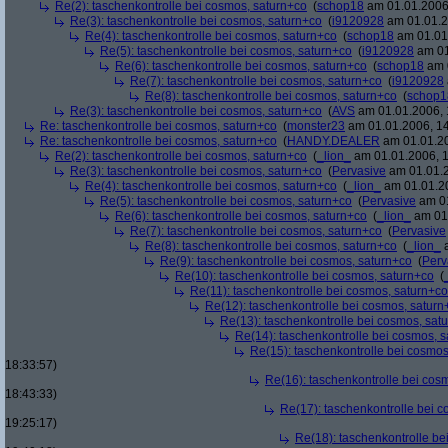
Re(2): taschenkontrolle bei cosmos, saturn+co
(
schop18
am 01.01.2006,
Re(3): taschenkontrolle bei cosmos, saturn+co
(
i9120928
am 01.01.2
Re(4): taschenkontrolle bei cosmos, saturn+co
(
schop18
am 01.01.
Re(5): taschenkontrolle bei cosmos, saturn+co
(
i9120928
am 01
Re(6): taschenkontrolle bei cosmos, saturn+co
(
schop18
am 0
Re(7): taschenkontrolle bei cosmos, saturn+co
(
i9120928
Re(8): taschenkontrolle bei cosmos, saturn+co
(
schop1
Re(3): taschenkontrolle bei cosmos, saturn+co
(
AVS
am 01.01.2006, 
Re: taschenkontrolle bei cosmos, saturn+co
(
monster23
am 01.01.2006, 14
Re: taschenkontrolle bei cosmos, saturn+co
(
HANDY.DEALER
am 01.01.20
Re(2): taschenkontrolle bei cosmos, saturn+co
(
_lion_
am 01.01.2006, 1
Re(3): taschenkontrolle bei cosmos, saturn+co
(
Pervasive
am 01.01.2
Re(4): taschenkontrolle bei cosmos, saturn+co
(
_lion_
am 01.01.20
Re(5): taschenkontrolle bei cosmos, saturn+co
(
Pervasive
am 01
Re(6): taschenkontrolle bei cosmos, saturn+co
(
_lion_
am 01.
Re(7): taschenkontrolle bei cosmos, saturn+co
(
Pervasive
Re(8): taschenkontrolle bei cosmos, saturn+co
(
_lion_
a
Re(9): taschenkontrolle bei cosmos, saturn+co
(
Perv
Re(10): taschenkontrolle bei cosmos, saturn+co
(
Re(11): taschenkontrolle bei cosmos, saturn+co
Re(12): taschenkontrolle bei cosmos, saturn
Re(13): taschenkontrolle bei cosmos, sat
Re(14): taschenkontrolle bei cosmos, 
Re(15): taschenkontrolle bei cosmos
18:33:57)
Re(16): taschenkontrolle bei cos
18:43:33)
Re(17): taschenkontrolle bei 
19:25:17)
Re(18): taschenkontrolle be