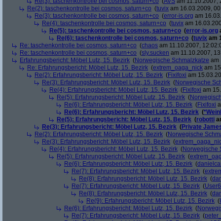
Re(3): taschenkontrolle bei cosmos, saturn+co
(
AVS
am 11.10.2007, 
Re(2): taschenkontrolle bei cosmos, saturn+co
(
tuvix
am 16.03.2009, 00
Re(3): taschenkontrolle bei cosmos, saturn+co
(
error-is.org
am 16.03.
Re(4): taschenkontrolle bei cosmos, saturn+co
(
tuvix
am 16.03.200
Re(5): taschenkontrolle bei cosmos, saturn+co
(
error-is.org
Re(6): taschenkontrolle bei cosmos, saturn+co
(
tuvix
am 1
Re: taschenkontrolle bei cosmos, saturn+co
(
chaos
am 11.10.2007, 12:02:
Re: taschenkontrolle bei cosmos, saturn+co
(
sly.sucken
am 11.10.2007, 13
Erfahrungsbericht: Möbel Lutz, 15. Bezirk
(
Norwegische Schmalzkatze
am 1
Re: Erfahrungsbericht: Möbel Lutz, 15. Bezirk
(
extrem_oaga_nick
am 15.
Re(2): Erfahrungsbericht: Möbel Lutz, 15. Bezirk
(
Fixifoxi
am 15.03.20
Re(3): Erfahrungsbericht: Möbel Lutz, 15. Bezirk
(
Norwegische Sc
Re(4): Erfahrungsbericht: Möbel Lutz, 15. Bezirk
(
Fixifoxi
am 15.
Re(5): Erfahrungsbericht: Möbel Lutz, 15. Bezirk
(
Norwegisch
Re(6): Erfahrungsbericht: Möbel Lutz, 15. Bezirk
(
Fixifoxi
a
Re(6): Erfahrungsbericht: Möbel Lutz, 15. Bezirk
(
*Wein
Re(5): Erfahrungsbericht: Möbel Lutz, 15. Bezirk
(
robotti
am
Re(3): Erfahrungsbericht: Möbel Lutz, 15. Bezirk
(
Private Jame
Re(2): Erfahrungsbericht: Möbel Lutz, 15. Bezirk
(
Norwegische Schma
Re(3): Erfahrungsbericht: Möbel Lutz, 15. Bezirk
(
extrem_oaga_ni
Re(4): Erfahrungsbericht: Möbel Lutz, 15. Bezirk
(
Norwegische 
Re(5): Erfahrungsbericht: Möbel Lutz, 15. Bezirk
(
extrem_oa
Re(6): Erfahrungsbericht: Möbel Lutz, 15. Bezirk
(
danielca
Re(7): Erfahrungsbericht: Möbel Lutz, 15. Bezirk
(
extre
Re(8): Erfahrungsbericht: Möbel Lutz, 15. Bezirk
(
dan
Re(7): Erfahrungsbericht: Möbel Lutz, 15. Bezirk
(
User
Re(8): Erfahrungsbericht: Möbel Lutz, 15. Bezirk
(
dan
Re(9): Erfahrungsbericht: Möbel Lutz, 15. Bezirk
(
Re(6): Erfahrungsbericht: Möbel Lutz, 15. Bezirk
(
Norwegi
Re(7): Erfahrungsbericht: Möbel Lutz, 15. Bezirk
(
peter