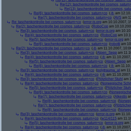
Re(11): taschenkontrolle bei cosmos, saturn+co
Re(12): taschenkontrolle bei cosmos, saturn
Re(13): taschenkontrolle bei cosmos, sat
Re(6): taschenkontrolle bei cosmos, saturn+co
(
-lt-
am 12.10.
Re(7): taschenkontrolle bei cosmos, saturn+co
(
AVS
am 12
Re: taschenkontrolle bei cosmos, saturn+co
(
error-is.org
am 10.10.2007, 1
Re(2): taschenkontrolle bei cosmos, saturn+co
(
RoboCop
am 10.10.2007
Re(3): taschenkontrolle bei cosmos, saturn+co
(
error-is.org
am 10.10.
Re(4): taschenkontrolle bei cosmos, saturn+co
(
RoboCop
am 10.10
Re(5): taschenkontrolle bei cosmos, saturn+co
(
error-is.org
am 1
Re(6): taschenkontrolle bei cosmos, saturn+co
(
robotti
am 10.
Re(2): taschenkontrolle bei cosmos, saturn+co
(
-lt-
am 11.10.2007, 10:0
Re(3): taschenkontrolle bei cosmos, saturn+co
(
Alpen_Sepp
am 11.10
Re(4): taschenkontrolle bei cosmos, saturn+co
(
-lt-
am 11.10.2007,
Re(5): taschenkontrolle bei cosmos, saturn+co
(
Alpen_Sepp
am 
Re(6): taschenkontrolle bei cosmos, saturn+co
(
-lt-
am 11.10.
Re(3): taschenkontrolle bei cosmos, saturn+co
(
polytrauma_at
am 11.
Re(4): taschenkontrolle bei cosmos, saturn+co
(
-lt-
am 11.10.2007,
Re(3): taschenkontrolle bei cosmos, saturn+co
(
Plötzlicher Stuhl
am 1
Re(4): taschenkontrolle bei cosmos, saturn+co
(
Norwegische Schm
Re(5): taschenkontrolle bei cosmos, saturn+co
(
Plötzlicher Stuh
Re(6): taschenkontrolle bei cosmos, saturn+co
(
Norwegische
Re(7): taschenkontrolle bei cosmos, saturn+co
(
Alkestis
am
Re(8): taschenkontrolle bei cosmos, saturn+co
(
Norweg
Re(7): taschenkontrolle bei cosmos, saturn+co
(
Plötzliche
Re(8): taschenkontrolle bei cosmos, saturn+co
(
Norweg
Re(3): taschenkontrolle bei cosmos, saturn+co
(
error-is.org
am 11.10.
Re(4): taschenkontrolle bei cosmos, saturn+co
(
w114/115
am 11.10
Re(5): taschenkontrolle bei cosmos, saturn+co
(
error-is.org
am 1
Re(4): taschenkontrolle bei cosmos, saturn+co
(
-lt-
am 11.10.2007,