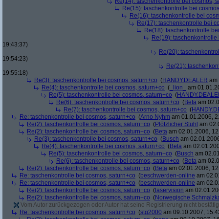
Re(14): taschenkontrolle bei cosmos, 
Re(15): taschenkontrolle bei cosmos
Re(16): taschenkontrolle bei cos
Re(17): taschenkontrolle bei 
Re(18): taschenkontrolle be
Re(19): taschenkontrolle
19:43:37)
Re(20): taschenkontro
19:54:23)
Re(21): taschenkont
19:55:18)
Re(3): taschenkontrolle bei cosmos, saturn+co
(
HANDY.DEALER
am 
Re(4): taschenkontrolle bei cosmos, saturn+co
(
_lion_
am 01.01.20
Re(5): taschenkontrolle bei cosmos, saturn+co
(
HANDY.DEALE
Re(6): taschenkontrolle bei cosmos, saturn+co
(
Beta
am 02.0
Re(7): taschenkontrolle bei cosmos, saturn+co
(
HANDY.D
Re: taschenkontrolle bei cosmos, saturn+co
(
Arno Nyhm
am 01.01.2006, 2
Re(2): taschenkontrolle bei cosmos, saturn+co
(
Plötzlicher Stuhl
am 02.0
Re(2): taschenkontrolle bei cosmos, saturn+co
(
Beta
am 02.01.2006, 12
Re(3): taschenkontrolle bei cosmos, saturn+co
(
Busch
am 02.01.2006
Re(4): taschenkontrolle bei cosmos, saturn+co
(
Beta
am 02.01.200
Re(5): taschenkontrolle bei cosmos, saturn+co
(
Busch
am 02.01
Re(6): taschenkontrolle bei cosmos, saturn+co
(
Beta
am 02.0
Re(2): taschenkontrolle bei cosmos, saturn+co
(
Beta
am 02.01.2006, 12
Re: taschenkontrolle bei cosmos, saturn+co
(
beschwerden-online
am 02.01
Re: taschenkontrolle bei cosmos, saturn+co
(
beschwerden-online
am 02.01
Re(2): taschenkontrolle bei cosmos, saturn+co
(
laservision
am 02.01.200
Re(2): taschenkontrolle bei cosmos, saturn+co
(
Norwegische Schmalzk
Vom Autor zurückgezogen oder Autor hat seine Registrierung nicht bestätig
Re: taschenkontrolle bei cosmos, saturn+co
(
stg2000
am 09.10.2007, 15:4