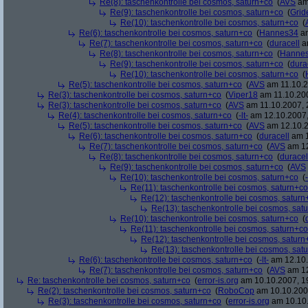
Re(8): taschenkontrolle bei cosmos, saturn+co
(
AVS
am 
Re(9): taschenkontrolle bei cosmos, saturn+co
(
Grid
Re(10): taschenkontrolle bei cosmos, saturn+co
(
Re(6): taschenkontrolle bei cosmos, saturn+co
(
Hannes34
am
Re(7): taschenkontrolle bei cosmos, saturn+co
(
duracell
am
Re(8): taschenkontrolle bei cosmos, saturn+co
(
Hanne
Re(9): taschenkontrolle bei cosmos, saturn+co
(
dura
Re(10): taschenkontrolle bei cosmos, saturn+co
(
Re(5): taschenkontrolle bei cosmos, saturn+co
(
AVS
am 11.10.2
Re(3): taschenkontrolle bei cosmos, saturn+co
(
Viper18
am 11.10.200
Re(3): taschenkontrolle bei cosmos, saturn+co
(
AVS
am 11.10.2007, 
Re(4): taschenkontrolle bei cosmos, saturn+co
(
-lt-
am 12.10.2007,
Re(5): taschenkontrolle bei cosmos, saturn+co
(
AVS
am 12.10.2
Re(6): taschenkontrolle bei cosmos, saturn+co
(
duracell
am 1
Re(7): taschenkontrolle bei cosmos, saturn+co
(
AVS
am 12
Re(8): taschenkontrolle bei cosmos, saturn+co
(
duracel
Re(9): taschenkontrolle bei cosmos, saturn+co
(
AVS
Re(10): taschenkontrolle bei cosmos, saturn+co
(
-
Re(11): taschenkontrolle bei cosmos, saturn+co
Re(12): taschenkontrolle bei cosmos, saturn
Re(13): taschenkontrolle bei cosmos, sat
Re(10): taschenkontrolle bei cosmos, saturn+co
(
Re(11): taschenkontrolle bei cosmos, saturn+co
Re(12): taschenkontrolle bei cosmos, saturn
Re(13): taschenkontrolle bei cosmos, sat
Re(6): taschenkontrolle bei cosmos, saturn+co
(
-lt-
am 12.10.
Re(7): taschenkontrolle bei cosmos, saturn+co
(
AVS
am 12
Re: taschenkontrolle bei cosmos, saturn+co
(
error-is.org
am 10.10.2007, 1
Re(2): taschenkontrolle bei cosmos, saturn+co
(
RoboCop
am 10.10.2007
Re(3): taschenkontrolle bei cosmos, saturn+co
(
error-is.org
am 10.10.