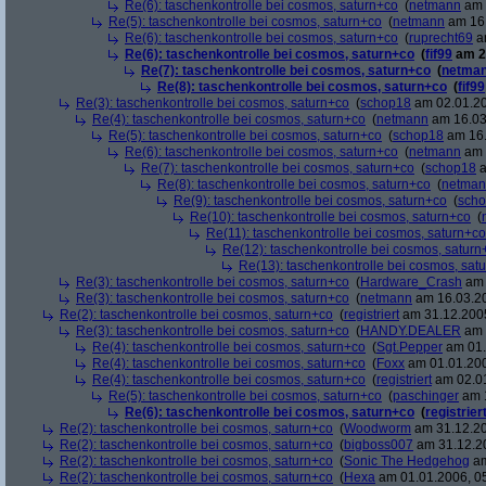
Re(6): taschenkontrolle bei cosmos, saturn+co
(
netmann
am 
Re(5): taschenkontrolle bei cosmos, saturn+co
(
netmann
am 16.
Re(6): taschenkontrolle bei cosmos, saturn+co
(
ruprecht69
am
Re(6): taschenkontrolle bei cosmos, saturn+co
(
fif99
am 24
Re(7): taschenkontrolle bei cosmos, saturn+co
(
netma
Re(8): taschenkontrolle bei cosmos, saturn+co
(
fif99
Re(3): taschenkontrolle bei cosmos, saturn+co
(
schop18
am 02.01.20
Re(4): taschenkontrolle bei cosmos, saturn+co
(
netmann
am 16.03
Re(5): taschenkontrolle bei cosmos, saturn+co
(
schop18
am 16.
Re(6): taschenkontrolle bei cosmos, saturn+co
(
netmann
am 
Re(7): taschenkontrolle bei cosmos, saturn+co
(
schop18
a
Re(8): taschenkontrolle bei cosmos, saturn+co
(
netma
Re(9): taschenkontrolle bei cosmos, saturn+co
(
sch
Re(10): taschenkontrolle bei cosmos, saturn+co
(
Re(11): taschenkontrolle bei cosmos, saturn+co
Re(12): taschenkontrolle bei cosmos, saturn
Re(13): taschenkontrolle bei cosmos, sat
Re(3): taschenkontrolle bei cosmos, saturn+co
(
Hardware_Crash
am 
Re(3): taschenkontrolle bei cosmos, saturn+co
(
netmann
am 16.03.20
Re(2): taschenkontrolle bei cosmos, saturn+co
(
registriert
am 31.12.2005
Re(3): taschenkontrolle bei cosmos, saturn+co
(
HANDY.DEALER
am 
Re(4): taschenkontrolle bei cosmos, saturn+co
(
Sgt.Pepper
am 01.
Re(4): taschenkontrolle bei cosmos, saturn+co
(
Foxx
am 01.01.200
Re(4): taschenkontrolle bei cosmos, saturn+co
(
registriert
am 02.01
Re(5): taschenkontrolle bei cosmos, saturn+co
(
paschinger
am 1
Re(6): taschenkontrolle bei cosmos, saturn+co
(
registrier
Re(2): taschenkontrolle bei cosmos, saturn+co
(
Woodworm
am 31.12.20
Re(2): taschenkontrolle bei cosmos, saturn+co
(
bigboss007
am 31.12.20
Re(2): taschenkontrolle bei cosmos, saturn+co
(
Sonic The Hedgehog
am
Re(2): taschenkontrolle bei cosmos, saturn+co
(
Hexa
am 01.01.2006, 05