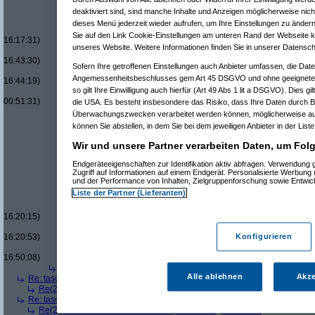
Re(17): taschenkontrolle bei 
deaktiviert sind, sind manche Inhalte und Anzeigen möglicherweise nich
Re(18): taschenkontrolle be
dieses Menü jederzeit wieder aufrufen, um Ihre Einstellungen zu ändern
Re(19): taschenkontrolle
Sie auf den Link Cookie-Einstellungen am unteren Rand der Webseite kli
16:17:31)
unseres Website. Weitere Informationen finden Sie in unserer Datensch
Re(20): taschenkontro
16:43:30)
Sofern Ihre getroffenen Einstellungen auch Anbieter umfassen, die Daten
Re(21): taschenkont
Angemessenheitsbeschlusses gem Art 45 DSGVO und ohne geeignete 
16:44:19)
so gilt Ihre Einwilligung auch hierfür (Art 49 Abs 1 lit a DSGVO). Dies g
Re(22): taschenk
00:51:31)
die USA. Es besteht insbesondere das Risiko, dass Ihre Daten durch B
Re(12): taschenkontrolle bei cosmos, saturn
Überwachungszwecken verarbeitet werden können, möglicherweise au
Re(13): taschenkontrolle bei cosmos, sat
können Sie abstellen, in dem Sie bei dem jeweiligen Anbieter in der List
Re(14): taschenkontrolle bei cosmos, 
Re(12): taschenkontrolle bei cosmos, saturn
Wir und unsere Partner verarbeiten Daten, um Folg
Re(13): taschenkontrolle bei cosmos, sat
Re(14): taschenkontrolle bei cosmos, 
Endgeräteeigenschaften zur Identifikation aktiv abfragen. Verwendung
Zugriff auf Informationen auf einem Endgerät. Personalisierte Werbung
Re(15): taschenkontrolle bei cosmos
und der Performance von Inhalten, Zielgruppenforschung sowie Entwi
Re(16): taschenkontrolle bei cos
Liste der Partner (Lieferanten)
Re(17): taschenkontrolle bei 
Re(18): taschenkontrolle be
16:20:15)
Re(19): taschenkontrolle
16:20:53)
Konfigurieren
Re(20): taschenkontro
16:50:08)
Re(4): taschenkontrolle bei cosmos, saturn+co
(
lemi
am 01.01.2006
Alle ablehnen
Akze
Re: taschenkontrolle bei cosmos, saturn+co
(
nico
am 31.12.2005, 14:18:14
Re(2): taschenkontrolle bei cosmos, saturn+co
(
motorboot
am 31.12.200
Re: taschenkontrolle bei cosmos, saturn+co
(
Hannes34
am 31.12.2005, 14
Re(2): taschenkontrolle bei cosmos, saturn+co
(
motorboot
am 31.12.200