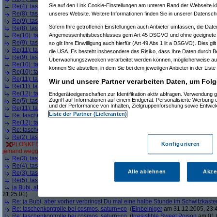
Sie auf den Link Cookie-Einstellungen am unteren Rand der Webseite kli
Re(4): taschenkontrolle bei cosmos, saturn+co
(
Hannes34
am 31.12.2005, 17
Re(8): taschenkontrolle bei cosmos, saturn+co
(
absolvote
am 31.12.2005, 17:
unseres Website. Weitere Informationen finden Sie in unserer Datensch
Re(9): taschenkontrolle bei cosmos, saturn+co
(
Hannes34
am 31.12.2005, 17
Sofern Ihre getroffenen Einstellungen auch Anbieter umfassen, die Daten
Re(8): taschenkontrolle bei cosmos, saturn+co
(
motorboot
am 31.12.2005, 17
Re(10): taschenkontrolle bei cosmos, saturn+co
(
absolvote
am 31.12.2005, 1
Angemessenheitsbeschlusses gem Art 45 DSGVO und ohne geeignete G
Re(9): taschenkontrolle bei cosmos, saturn+co
(
Hannes34
am 31.12.2005, 17
so gilt Ihre Einwilligung auch hierfür (Art 49 Abs 1 lit a DSGVO). Dies gi
Re(11): taschenkontrolle bei cosmos, saturn+co
(
Hannes34
am 31.12.2005, 1
die USA. Es besteht insbesondere das Risiko, dass Ihre Daten durch B
Re(9): taschenkontrolle bei cosmos, saturn+co
(
der.Grinch
am 31.12.2005, 17
Überwachungszwecken verarbeitet werden können, möglicherweise auc
Re(10): taschenkontrolle bei cosmos, saturn+co
(
motorboot
am 31.12.2005, 1
können Sie abstellen, in dem Sie bei dem jeweiligen Anbieter in der Liste
Re(10): taschenkontrolle bei cosmos, saturn+co
(
motorboot
am 31.12.2005, 1
Re(11): taschenkontrolle bei cosmos, saturn+co
(
der.Grinch
am 31.12.2005, 1
Wir und unsere Partner verarbeiten Daten, um Folg
Re(11): taschenkontrolle bei cosmos, saturn+co
(
der.Grinch
am 31.12.2005, 1
Re(12): taschenkontrolle bei cosmos, saturn+co
(
motorboot
am 31.12.2005, 1
Endgeräteeigenschaften zur Identifikation aktiv abfragen. Verwendung 
Zugriff auf Informationen auf einem Endgerät. Personalisierte Werbung
Re(5): taschenkontrolle bei cosmos, saturn+co
(
_max
am 31.12.2005, 17:42:
und der Performance von Inhalten, Zielgruppenforschung sowie Entwic
Re(11): taschenkontrolle bei cosmos, saturn+co
(
Hannes34
am 31.12.2005, 1
Liste der Partner (Lieferanten)
Re: taschenkontrolle bei cosmos, saturn+co
(
cibs
am 31.12.2005, 17:52:42)
Re(12): taschenkontrolle bei cosmos, saturn+co
(
motorboot
am 31.12.2005, 1
Re: taschenkontrolle bei cosmos, saturn+co
(
Howard
am 31.12.2005, 19:33:0
Re(2): taschenkontrolle bei cosmos, saturn+co
(
Robert Craven
am 31.12.2005
PLONKED von
Oliver_nur echt mit 2 Kastratern und Daisy!
: Bei uns g´hören n
Konfigurieren
jemand wegg´hört.
(
sack
am 31.12.2005, 20:03:57)
Re(3): taschenkontrolle bei cosmos, saturn+co
(
motorboot
am 31.12.2005, 20
Re(4): taschenkontrolle bei cosmos, saturn+co
(
Howard
am 31.12.2005, 20:2
Alle ablehnen
Akze
Re(3): taschenkontrolle bei cosmos, saturn+co
(
Howard
am 31.12.2005, 20:4
Re(5): taschenkontrolle bei cosmos, saturn+co
(
motorboot
am 31.12.2005, 20
ja Bubi, aber vorher verbringst Du mal eine halbe Stunde im Schwitzkasten
(
K
21:25:01)
Re: ja Bubi, aber vorher verbringst Du mal eine halbe Stunde im Schwitzkaste
Re: taschenkontrolle bei cosmos, saturn+co
(
Einbeiniger
am 31.12.2005, 23:
Re: taschenkontrolle bei cosmos, saturn+co
(
Irresistible Sweet Poison
am 01.0