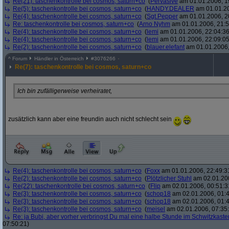
Re(21): taschenkontrolle bei cosmos, saturn+co
(
Pervasive
am 01.01.2006, 1
Re(5): taschenkontrolle bei cosmos, saturn+co
(
HANDY.DEALER
am 01.01.20
Re(4): taschenkontrolle bei cosmos, saturn+co
(
Sgt.Pepper
am 01.01.2006, 2
Re: taschenkontrolle bei cosmos, saturn+co
(
Arno Nyhm
am 01.01.2006, 21:5
Re(4): taschenkontrolle bei cosmos, saturn+co
(
lemi
am 01.01.2006, 22:04:36
Re(4): taschenkontrolle bei cosmos, saturn+co
(
lemi
am 01.01.2006, 22:09:05
Re(2): taschenkontrolle bei cosmos, saturn+co
(
blauer.elefant
am 01.01.2006,
^
Forum
Händler in Österreich
#
3076266
Re(7): taschenkontrolle bei cosmos, saturn+co
Ich bin zufälligerweise verheiratet,
zusätzlich kann aber eine freundin auch nicht schlecht sein
Re(4): taschenkontrolle bei cosmos, saturn+co
(
Foxx
am 01.01.2006, 22:49:3
Re(2): taschenkontrolle bei cosmos, saturn+co
(
Plötzlicher Stuhl
am 02.01.200
Re(22): taschenkontrolle bei cosmos, saturn+co
(
Flip
am 02.01.2006, 00:51:3
Re(3): taschenkontrolle bei cosmos, saturn+co
(
schop18
am 02.01.2006, 01:4
Re(3): taschenkontrolle bei cosmos, saturn+co
(
schop18
am 02.01.2006, 01:4
Re(3): taschenkontrolle bei cosmos, saturn+co
(
meisel
am 02.01.2006, 07:35
Re: ja Bubi, aber vorher verbringst Du mal eine halbe Stunde im Schwitzkaste
07:50:21)