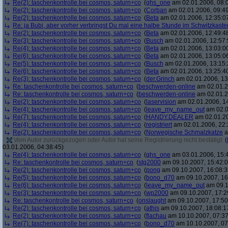
Re(2): taschenkontrolle bei cosmos, saturn+co
(
ghs_one
am 02.01.2006, 08:
Re(2): taschenkontrolle bei cosmos, saturn+co
(
Corban
am 02.01.2006, 09:49
Re(2): taschenkontrolle bei cosmos, saturn+co
(
Beta
am 02.01.2006, 12:35:0
Re: ja Bubi, aber vorher verbringst Du mal eine halbe Stunde im Schwitzkaste
Re(2): taschenkontrolle bei cosmos, saturn+co
(
Beta
am 02.01.2006, 12:49:4
Re(3): taschenkontrolle bei cosmos, saturn+co
(
Busch
am 02.01.2006, 12:57:
Re(4): taschenkontrolle bei cosmos, saturn+co
(
Beta
am 02.01.2006, 13:03:0
Re(6): taschenkontrolle bei cosmos, saturn+co
(
Beta
am 02.01.2006, 13:05:0
Re(5): taschenkontrolle bei cosmos, saturn+co
(
Busch
am 02.01.2006, 13:15:
Re(6): taschenkontrolle bei cosmos, saturn+co
(
Beta
am 02.01.2006, 13:25:4
Re(3): taschenkontrolle bei cosmos, saturn+co
(
der.Grinch
am 02.01.2006, 13
Re: taschenkontrolle bei cosmos, saturn+co
(
beschwerden-online
am 02.01.2
Re: taschenkontrolle bei cosmos, saturn+co
(
beschwerden-online
am 02.01.2
Re(2): taschenkontrolle bei cosmos, saturn+co
(
laservision
am 02.01.2006, 14
Re(4): taschenkontrolle bei cosmos, saturn+co
(
leave_my_name_out
am 02.0
Re(7): taschenkontrolle bei cosmos, saturn+co
(
HANDY.DEALER
am 02.01.20
Re(4): taschenkontrolle bei cosmos, saturn+co
(
registriert
am 02.01.2006, 22:
Re(2): taschenkontrolle bei cosmos, saturn+co
(
Norwegische Schmalzkatze
a
Vom Autor zurückgezogen oder Autor hat seine Registrierung nicht bestätigt
(
03.01.2006, 04:38:45)
Re(4): taschenkontrolle bei cosmos, saturn+co
(
ghs_one
am 03.01.2006, 15:
Re: taschenkontrolle bei cosmos, saturn+co
(
stg2000
am 09.10.2007, 15:42:0
Re(2): taschenkontrolle bei cosmos, saturn+co
(
pong
am 09.10.2007, 16:08:3
Re(5): taschenkontrolle bei cosmos, saturn+co
(
bono_d70
am 09.10.2007, 16
Re(6): taschenkontrolle bei cosmos, saturn+co
(
leave_my_name_out
am 09.1
Re(3): taschenkontrolle bei cosmos, saturn+co
(
wp2000
am 09.10.2007, 17:2
Re: taschenkontrolle bei cosmos, saturn+co
(
onslaught
am 09.10.2007, 17:50
Re(2): taschenkontrolle bei cosmos, saturn+co
(
athis
am 09.10.2007, 18:08:1
Re(2): taschenkontrolle bei cosmos, saturn+co
(
flachau
am 10.10.2007, 07:37
Re(7): taschenkontrolle bei cosmos, saturn+co
(
bono_d70
am 10.10.2007, 07