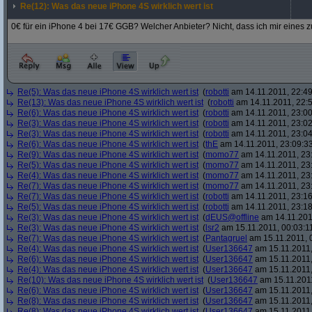
Re(12): Was das neue iPhone 4S wirklich wert ist
0€ für ein iPhone 4 bei 17€ GGB? Welcher Anbieter? Nicht, dass ich mir eines zu
Re(5): Was das neue iPhone 4S wirklich wert ist
(
robotti
am 14.11.2011, 22:49
Re(13): Was das neue iPhone 4S wirklich wert ist
(
robotti
am 14.11.2011, 22:5
Re(6): Was das neue iPhone 4S wirklich wert ist
(
robotti
am 14.11.2011, 23:00
Re(3): Was das neue iPhone 4S wirklich wert ist
(
robotti
am 14.11.2011, 23:02
Re(3): Was das neue iPhone 4S wirklich wert ist
(
robotti
am 14.11.2011, 23:04
Re(6): Was das neue iPhone 4S wirklich wert ist
(
thE
am 14.11.2011, 23:09:3
Re(9): Was das neue iPhone 4S wirklich wert ist
(
momo77
am 14.11.2011, 23
Re(5): Was das neue iPhone 4S wirklich wert ist
(
momo77
am 14.11.2011, 23:
Re(4): Was das neue iPhone 4S wirklich wert ist
(
momo77
am 14.11.2011, 23
Re(7): Was das neue iPhone 4S wirklich wert ist
(
momo77
am 14.11.2011, 23
Re(7): Was das neue iPhone 4S wirklich wert ist
(
robotti
am 14.11.2011, 23:16
Re(5): Was das neue iPhone 4S wirklich wert ist
(
robotti
am 14.11.2011, 23:18
Re(3): Was das neue iPhone 4S wirklich wert ist
(
dEUS@offline
am 14.11.201
Re(3): Was das neue iPhone 4S wirklich wert ist
(
lsr2
am 15.11.2011, 00:03:1
Re(7): Was das neue iPhone 4S wirklich wert ist
(
Pantagruel
am 15.11.2011, 
Re(4): Was das neue iPhone 4S wirklich wert ist
(
User136647
am 15.11.2011,
Re(6): Was das neue iPhone 4S wirklich wert ist
(
User136647
am 15.11.2011,
Re(4): Was das neue iPhone 4S wirklich wert ist
(
User136647
am 15.11.2011,
Re(10): Was das neue iPhone 4S wirklich wert ist
(
User136647
am 15.11.2011
Re(6): Was das neue iPhone 4S wirklich wert ist
(
User136647
am 15.11.2011,
Re(8): Was das neue iPhone 4S wirklich wert ist
(
User136647
am 15.11.2011,
Re(8): Was das neue iPhone 4S wirklich wert ist
(
User136647
am 15.11.2011,