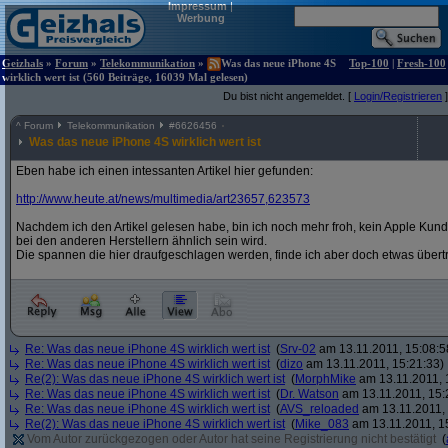
Impressum
|
Werbung
Geizhals
»
Forum
»
Telekommunikation
»
Was das neue iPhone 4S
Top-100
|
Fresh-100
wirklich wert ist (560 Beiträge, 16039 Mal gelesen)
Du bist nicht angemeldet. [
Login/Registrieren
]
^
Forum
Telekommunikation
#
6626456
Was das neue iPhone 4S wirklich wert ist
Eben habe ich einen intessanten Artikel hier gefunden:
http:/
/
www.heute.at/
news/
multimedia/
art23657,623573
Nachdem ich den Artikel gelesen habe, bin ich noch mehr froh, kein Apple Kund
bei den anderen Herstellern ähnlich sein wird.
Die spannen die hier draufgeschlagen werden, finde ich aber doch etwas übert
Re: Was das neue iPhone 4S wirklich wert ist
(
Srv-02
am 13.11.2011, 15:08:5
Re: Was das neue iPhone 4S wirklich wert ist
(
dizo
am 13.11.2011, 15:21:33)
Re(2): Was das neue iPhone 4S wirklich wert ist
(
MorphMike
am 13.11.2011, 
Re: Was das neue iPhone 4S wirklich wert ist
(
Dr. Watson
am 13.11.2011, 15:
Re: Was das neue iPhone 4S wirklich wert ist
(
AVS_reloaded
am 13.11.2011, 
Re(2): Was das neue iPhone 4S wirklich wert ist
(
Mike_083
am 13.11.2011, 1
Vom Autor zurückgezogen oder Autor hat seine Registrierung nicht bestätigt
(