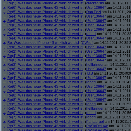
Re(5): Was das neue iPhone 4S wirklich wert ist
(
cracker789
am 14.11.2011, 
Re(6): Was das neue iPhone 4S wirklich wert ist
(
User136647
am 14.11.2011,
Re(5): Was das neue iPhone 4S wirklich wert ist
(
Don Pezi
am 14.11.2011, 20
Re(4): Was das neue iPhone 4S wirklich wert ist
(
User136647
am 14.11.2011,
Re(6): Was das neue iPhone 4S wirklich wert ist
(
User136647
am 14.11.2011,
Re(6): Was das neue iPhone 4S wirklich wert ist
(
User136647
am 14.11.2011,
Re(6): Was das neue iPhone 4S wirklich wert ist
(
User136647
am 14.11.2011,
Re(2): Was das neue iPhone 4S wirklich wert ist
(
robotti
am 14.11.2011, 20:33
Re(4): Was das neue iPhone 4S wirklich wert ist
(
User136647
am 14.11.2011,
Re: Was das neue iPhone 4S wirklich wert ist
(
CWsoft
am 14.11.2011, 20:35:
Re(6): Was das neue iPhone 4S wirklich wert ist
(
User136647
am 14.11.2011,
Re(2): Was das neue iPhone 4S wirklich wert ist
(
User136647
am 14.11.2011,
Re(4): Was das neue iPhone 4S wirklich wert ist
(
User136647
am 14.11.2011,
Re(6): Was das neue iPhone 4S wirklich wert ist
(
User136647
am 14.11.2011,
Re(3): Was das neue iPhone 4S wirklich wert ist
(
hellbringer
am 14.11.2011, 2
Re(6): Was das neue iPhone 4S wirklich wert ist
(
User136647
am 14.11.2011,
Re(6): Was das neue iPhone 4S wirklich wert ist
(
T.I.B
am 14.11.2011, 20:40:0
Re(4): Was das neue iPhone 4S wirklich wert ist
(
User136647
am 14.11.2011,
Re(7): Was das neue iPhone 4S wirklich wert ist
(
robotti
am 14.11.2011, 20:42
Re(6): Was das neue iPhone 4S wirklich wert ist
(
User136647
am 14.11.2011,
Re(8): Was das neue iPhone 4S wirklich wert ist
(
User136647
am 14.11.2011,
Re(8): Was das neue iPhone 4S wirklich wert ist
(
User136647
am 14.11.2011,
Re(8): Was das neue iPhone 4S wirklich wert ist
(
User136647
am 14.11.2011,
Re(5): Was das neue iPhone 4S wirklich wert ist
(
robotti
am 14.11.2011, 20:52
Re(5): Was das neue iPhone 4S wirklich wert ist
(
hellbringer
am 14.11.2011, 2
Re(9): Was das neue iPhone 4S wirklich wert ist
(
robotti
am 14.11.2011, 20:56
Re(7): Was das neue iPhone 4S wirklich wert ist
(
robotti
am 14.11.2011, 20:59
Re(5): Was das neue iPhone 4S wirklich wert ist
(
Pantagruel
am 14.11.2011, 
Re(7): Was das neue iPhone 4S wirklich wert ist
(
RaStaDeluXe
am 14.11.2011
Re(7): Was das neue iPhone 4S wirklich wert ist
(
RaStaDeluXe
am 14.11.2011