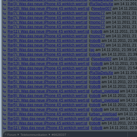
Re(3): Was das neue iPhone 4S wirklich wert ist
(
RaStaDeluXe
am 14.11.2011
Re(10): Was das neue iPhone 4S wirklich wert ist
(
Newbie007
am 14.11.2011,
Re(7): Was das neue iPhone 4S wirklich wert ist
(
momo77
am 14.11.2011, 21
Re(7): Was das neue iPhone 4S wirklich wert ist
(
momo77
am 14.11.2011, 21
Re(7): Was das neue iPhone 4S wirklich wert ist
(
momo77
am 14.11.2011, 21
Re(7): Was das neue iPhone 4S wirklich wert ist
(
momo77
am 14.11.2011, 21
Re(11): Was das neue iPhone 4S wirklich wert ist
(
robotti
am 14.11.2011, 21:3
Re(5): Was das neue iPhone 4S wirklich wert ist
(
momo77
am 14.11.2011, 21
Re(9): Was das neue iPhone 4S wirklich wert ist
(
robotti
am 14.11.2011, 21:36
Re(6): Was das neue iPhone 4S wirklich wert ist
(
momo77
am 14.11.2011, 21
Re(8): Was das neue iPhone 4S wirklich wert ist
(
gp
am 14.11.2011, 21:39:14
Re(7): Was das neue iPhone 4S wirklich wert ist
(
robotti
am 14.11.2011, 21:39
Re(12): Was das neue iPhone 4S wirklich wert ist
(
Newbie007
am 14.11.2011,
Re(13): Was das neue iPhone 4S wirklich wert ist
(
robotti
am 14.11.2011, 21:5
Re(4): Was das neue iPhone 4S wirklich wert ist
(
robotti
am 14.11.2011, 21:54
Re(5): Was das neue iPhone 4S wirklich wert ist
(
RaStaDeluXe
am 14.11.2011
Re(3): Was das neue iPhone 4S wirklich wert ist
(
robotti
am 14.11.2011, 22:12
Re(5): Was das neue iPhone 4S wirklich wert ist
(
robotti
am 14.11.2011, 22:17
Re(8): Was das neue iPhone 4S wirklich wert ist
(
robotti
am 14.11.2011, 22:21
Re(10): Was das neue iPhone 4S wirklich wert ist
(
urban_overload
am 14.11.2
Re(8): Was das neue iPhone 4S wirklich wert ist
(
robotti
am 14.11.2011, 22:23
Re(12): Was das neue iPhone 4S wirklich wert ist
(
urban_overload
am 14.11.2
Re(5): Was das neue iPhone 4S wirklich wert ist
(
robotti
am 14.11.2011, 22:24
Re(13): Was das neue iPhone 4S wirklich wert ist
(
robotti
am 14.11.2011, 22:2
Re(8): Was das neue iPhone 4S wirklich wert ist
(
urban_overload
am 14.11.20
Re(10): Was das neue iPhone 4S wirklich wert ist
(
urban_overload
am 14.11.2
Re(9): Was das neue iPhone 4S wirklich wert ist
(
robotti
am 14.11.2011, 22:32
Re(11): Was das neue iPhone 4S wirklich wert ist
(
robotti
am 14.11.2011, 22:3
^
Forum
Telekommunikation
#
6628337