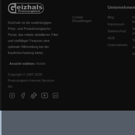
Unternehme
Cookie-
Blog
I
Einstellungen
f
Geizhals ist ein unabhängiges
Impressum
Preis- und Produktvergleichs-
W
Datenschutz
s
Portal, das mittels detaillierter Filter
AGB
T
und vielfältiger Features eine
Unternehmen
optimale Hilfestellung bei der
J
Kaufentscheidung bietet.
P
Ansicht wählen:
Mobile
Copyright © 1997-2026
Preisvergleich Internet Services
AG