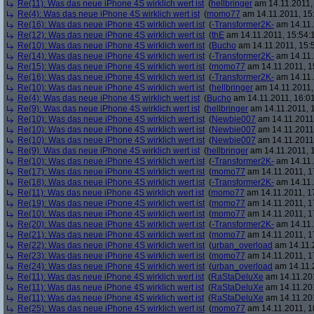
Re(11): Was das neue iPhone 4S wirklich wert ist
(
hellbringer
am 14.11.2011,
Re(4): Was das neue iPhone 4S wirklich wert ist
(
momo77
am 14.11.2011, 15
Re(16): Was das neue iPhone 4S wirklich wert ist
(
-Transformer2K-
am 14.11.
Re(12): Was das neue iPhone 4S wirklich wert ist
(
thE
am 14.11.2011, 15:54:
Re(10): Was das neue iPhone 4S wirklich wert ist
(
Bucho
am 14.11.2011, 15:
Re(14): Was das neue iPhone 4S wirklich wert ist
(
-Transformer2K-
am 14.11.
Re(15): Was das neue iPhone 4S wirklich wert ist
(
momo77
am 14.11.2011, 1
Re(16): Was das neue iPhone 4S wirklich wert ist
(
-Transformer2K-
am 14.11.
Re(10): Was das neue iPhone 4S wirklich wert ist
(
hellbringer
am 14.11.2011,
Re(4): Was das neue iPhone 4S wirklich wert ist
(
Bucho
am 14.11.2011, 16:01
Re(9): Was das neue iPhone 4S wirklich wert ist
(
hellbringer
am 14.11.2011, 1
Re(10): Was das neue iPhone 4S wirklich wert ist
(
Newbie007
am 14.11.2011,
Re(10): Was das neue iPhone 4S wirklich wert ist
(
Newbie007
am 14.11.2011,
Re(10): Was das neue iPhone 4S wirklich wert ist
(
Newbie007
am 14.11.2011,
Re(9): Was das neue iPhone 4S wirklich wert ist
(
hellbringer
am 14.11.2011, 1
Re(10): Was das neue iPhone 4S wirklich wert ist
(
-Transformer2K-
am 14.11.
Re(17): Was das neue iPhone 4S wirklich wert ist
(
momo77
am 14.11.2011, 1
Re(18): Was das neue iPhone 4S wirklich wert ist
(
-Transformer2K-
am 14.11.
Re(11): Was das neue iPhone 4S wirklich wert ist
(
momo77
am 14.11.2011, 1
Re(19): Was das neue iPhone 4S wirklich wert ist
(
momo77
am 14.11.2011, 1
Re(10): Was das neue iPhone 4S wirklich wert ist
(
momo77
am 14.11.2011, 1
Re(20): Was das neue iPhone 4S wirklich wert ist
(
-Transformer2K-
am 14.11.
Re(21): Was das neue iPhone 4S wirklich wert ist
(
momo77
am 14.11.2011, 1
Re(22): Was das neue iPhone 4S wirklich wert ist
(
urban_overload
am 14.11.2
Re(23): Was das neue iPhone 4S wirklich wert ist
(
momo77
am 14.11.2011, 1
Re(24): Was das neue iPhone 4S wirklich wert ist
(
urban_overload
am 14.11.2
Re(11): Was das neue iPhone 4S wirklich wert ist
(
RaStaDeluXe
am 14.11.201
Re(11): Was das neue iPhone 4S wirklich wert ist
(
RaStaDeluXe
am 14.11.201
Re(11): Was das neue iPhone 4S wirklich wert ist
(
RaStaDeluXe
am 14.11.201
Re(25): Was das neue iPhone 4S wirklich wert ist
(
momo77
am 14.11.2011, 1