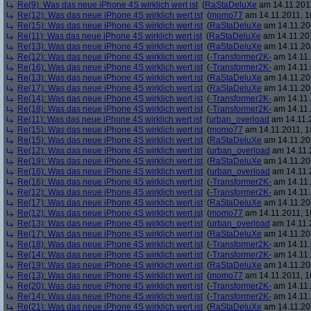
Re(9): Was das neue iPhone 4S wirklich wert ist
(
RaStaDeluXe
am 14.11.2011
Re(12): Was das neue iPhone 4S wirklich wert ist
(
momo77
am 14.11.2011, 1
Re(15): Was das neue iPhone 4S wirklich wert ist
(
RaStaDeluXe
am 14.11.201
Re(11): Was das neue iPhone 4S wirklich wert ist
(
RaStaDeluXe
am 14.11.201
Re(13): Was das neue iPhone 4S wirklich wert ist
(
RaStaDeluXe
am 14.11.201
Re(12): Was das neue iPhone 4S wirklich wert ist
(
-Transformer2K-
am 14.11.
Re(16): Was das neue iPhone 4S wirklich wert ist
(
-Transformer2K-
am 14.11.
Re(13): Was das neue iPhone 4S wirklich wert ist
(
RaStaDeluXe
am 14.11.201
Re(17): Was das neue iPhone 4S wirklich wert ist
(
RaStaDeluXe
am 14.11.201
Re(14): Was das neue iPhone 4S wirklich wert ist
(
-Transformer2K-
am 14.11.
Re(18): Was das neue iPhone 4S wirklich wert ist
(
-Transformer2K-
am 14.11.
Re(11): Was das neue iPhone 4S wirklich wert ist
(
urban_overload
am 14.11.2
Re(15): Was das neue iPhone 4S wirklich wert ist
(
momo77
am 14.11.2011, 1
Re(15): Was das neue iPhone 4S wirklich wert ist
(
RaStaDeluXe
am 14.11.201
Re(12): Was das neue iPhone 4S wirklich wert ist
(
urban_overload
am 14.11.2
Re(19): Was das neue iPhone 4S wirklich wert ist
(
RaStaDeluXe
am 14.11.201
Re(16): Was das neue iPhone 4S wirklich wert ist
(
urban_overload
am 14.11.2
Re(16): Was das neue iPhone 4S wirklich wert ist
(
-Transformer2K-
am 14.11.
Re(12): Was das neue iPhone 4S wirklich wert ist
(
-Transformer2K-
am 14.11.
Re(17): Was das neue iPhone 4S wirklich wert ist
(
RaStaDeluXe
am 14.11.201
Re(12): Was das neue iPhone 4S wirklich wert ist
(
momo77
am 14.11.2011, 1
Re(13): Was das neue iPhone 4S wirklich wert ist
(
urban_overload
am 14.11.2
Re(17): Was das neue iPhone 4S wirklich wert ist
(
RaStaDeluXe
am 14.11.201
Re(18): Was das neue iPhone 4S wirklich wert ist
(
-Transformer2K-
am 14.11.
Re(14): Was das neue iPhone 4S wirklich wert ist
(
-Transformer2K-
am 14.11.
Re(19): Was das neue iPhone 4S wirklich wert ist
(
RaStaDeluXe
am 14.11.201
Re(13): Was das neue iPhone 4S wirklich wert ist
(
momo77
am 14.11.2011, 1
Re(20): Was das neue iPhone 4S wirklich wert ist
(
-Transformer2K-
am 14.11.
Re(14): Was das neue iPhone 4S wirklich wert ist
(
-Transformer2K-
am 14.11.
Re(21): Was das neue iPhone 4S wirklich wert ist
(
RaStaDeluXe
am 14.11.201