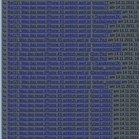
Re(21): Was das neue iPhone 4S wirklich wert ist
(
momo77
am 14.11.2011, 1
Re(15): Was das neue iPhone 4S wirklich wert ist
(
momo77
am 14.11.2011, 1
Re(16): Was das neue iPhone 4S wirklich wert ist
(
experience2080
am 14.11.
Re(16): Was das neue iPhone 4S wirklich wert ist
(
-Transformer2K-
am 14.11.
Re(17): Was das neue iPhone 4S wirklich wert ist
(
RaStaDeluXe
am 14.11.201
Re(17): Was das neue iPhone 4S wirklich wert ist
(
momo77
am 14.11.2011, 1
Re(18): Was das neue iPhone 4S wirklich wert ist
(
Pantagruel
am 14.11.2011,
Re(17): Was das neue iPhone 4S wirklich wert ist
(
momo77
am 14.11.2011, 1
Re(3): Was das neue iPhone 4S wirklich wert ist
(
Don Pezi
am 14.11.2011, 19
Re(18): Was das neue iPhone 4S wirklich wert ist
(
experience2080
am 14.11.
Re(18): Was das neue iPhone 4S wirklich wert ist
(
experience2080
am 14.11.
Re(3): Was das neue iPhone 4S wirklich wert ist
(
Don Pezi
am 14.11.2011, 19
Re(3): Was das neue iPhone 4S wirklich wert ist
(
Don Pezi
am 14.11.2011, 19
Re(18): Was das neue iPhone 4S wirklich wert ist
(
-Transformer2K-
am 14.11.
Re(13): Was das neue iPhone 4S wirklich wert ist
(
urban_overload
am 14.11.2
Re(3): Was das neue iPhone 4S wirklich wert ist
(
Desolationrob
am 14.11.201
Re(14): Was das neue iPhone 4S wirklich wert ist
(
momo77
am 14.11.2011, 1
Re(15): Was das neue iPhone 4S wirklich wert ist
(
urban_overload
am 14.11.2
Re(16): Was das neue iPhone 4S wirklich wert ist
(
momo77
am 14.11.2011, 1
Re(4): Was das neue iPhone 4S wirklich wert ist
(
User136647
am 14.11.2011,
Re(4): Was das neue iPhone 4S wirklich wert ist
(
User136647
am 14.11.2011,
Re(4): Was das neue iPhone 4S wirklich wert ist
(
User136647
am 14.11.2011,
Re(4): Was das neue iPhone 4S wirklich wert ist
(
User136647
am 14.11.2011,
Re(2): Was das neue iPhone 4S wirklich wert ist
(
User136647
am 14.11.2011,
Re(2): Was das neue iPhone 4S wirklich wert ist
(
User136647
am 14.11.2011,
Re(4): Was das neue iPhone 4S wirklich wert ist
(
User136647
am 14.11.2011,
Re(4): Was das neue iPhone 4S wirklich wert ist
(
User136647
am 14.11.2011,
Re(4): Was das neue iPhone 4S wirklich wert ist
(
User136647
am 14.11.2011,
Re(4): Was das neue iPhone 4S wirklich wert ist
(
User136647
am 14.11.2011,
Re(4): Was das neue iPhone 4S wirklich wert ist
(
User136647
am 14.11.2011,