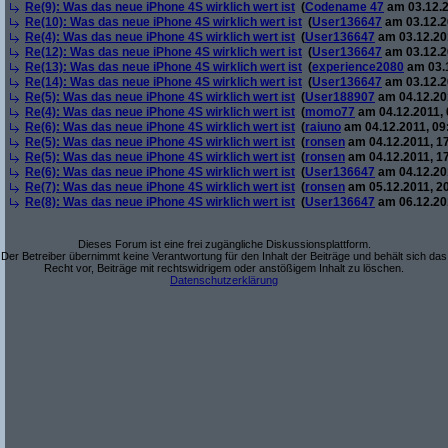
Re(9): Was das neue iPhone 4S wirklich wert ist
(
Codename 47
am 03.12.2
Re(10): Was das neue iPhone 4S wirklich wert ist
(
User136647
am 03.12.2
Re(4): Was das neue iPhone 4S wirklich wert ist
(
User136647
am 03.12.201
Re(12): Was das neue iPhone 4S wirklich wert ist
(
User136647
am 03.12.2
Re(13): Was das neue iPhone 4S wirklich wert ist
(
experience2080
am 03.1
Re(14): Was das neue iPhone 4S wirklich wert ist
(
User136647
am 03.12.2
Re(5): Was das neue iPhone 4S wirklich wert ist
(
User188907
am 04.12.201
Re(4): Was das neue iPhone 4S wirklich wert ist
(
momo77
am 04.12.2011, 
Re(6): Was das neue iPhone 4S wirklich wert ist
(
raiuno
am 04.12.2011, 09
Re(5): Was das neue iPhone 4S wirklich wert ist
(
ronsen
am 04.12.2011, 17
Re(5): Was das neue iPhone 4S wirklich wert ist
(
ronsen
am 04.12.2011, 17
Re(6): Was das neue iPhone 4S wirklich wert ist
(
User136647
am 04.12.201
Re(7): Was das neue iPhone 4S wirklich wert ist
(
ronsen
am 05.12.2011, 20
Re(8): Was das neue iPhone 4S wirklich wert ist
(
User136647
am 06.12.201
Dieses Forum ist eine frei zugängliche Diskussionsplattform.
Der Betreiber übernimmt keine Verantwortung für den Inhalt der Beiträge und behält sich das
Recht vor, Beiträge mit rechtswidrigem oder anstößigem Inhalt zu löschen.
Datenschutzerklärung