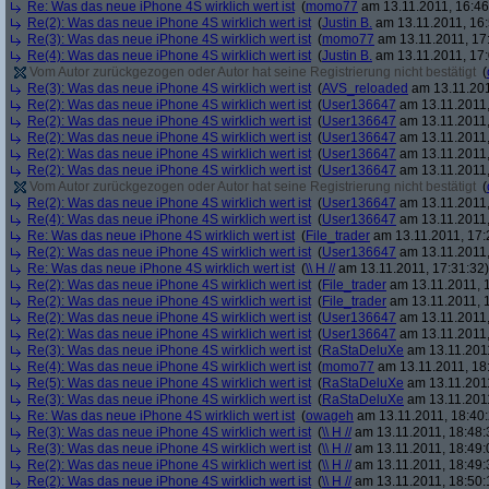
Re: Was das neue iPhone 4S wirklich wert ist
(
momo77
am 13.11.2011, 16:46
Re(2): Was das neue iPhone 4S wirklich wert ist
(
Justin B.
am 13.11.2011, 16:
Re(3): Was das neue iPhone 4S wirklich wert ist
(
momo77
am 13.11.2011, 17
Re(4): Was das neue iPhone 4S wirklich wert ist
(
Justin B.
am 13.11.2011, 17:
Vom Autor zurückgezogen oder Autor hat seine Registrierung nicht bestätigt
(
Re(3): Was das neue iPhone 4S wirklich wert ist
(
AVS_reloaded
am 13.11.201
Re(2): Was das neue iPhone 4S wirklich wert ist
(
User136647
am 13.11.2011,
Re(2): Was das neue iPhone 4S wirklich wert ist
(
User136647
am 13.11.2011,
Re(2): Was das neue iPhone 4S wirklich wert ist
(
User136647
am 13.11.2011,
Re(2): Was das neue iPhone 4S wirklich wert ist
(
User136647
am 13.11.2011,
Re(2): Was das neue iPhone 4S wirklich wert ist
(
User136647
am 13.11.2011,
Vom Autor zurückgezogen oder Autor hat seine Registrierung nicht bestätigt
(
Re(2): Was das neue iPhone 4S wirklich wert ist
(
User136647
am 13.11.2011,
Re(4): Was das neue iPhone 4S wirklich wert ist
(
User136647
am 13.11.2011,
Re: Was das neue iPhone 4S wirklich wert ist
(
File_trader
am 13.11.2011, 17:
Re(2): Was das neue iPhone 4S wirklich wert ist
(
User136647
am 13.11.2011,
Re: Was das neue iPhone 4S wirklich wert ist
(
\\ H //
am 13.11.2011, 17:31:32)
Re(2): Was das neue iPhone 4S wirklich wert ist
(
File_trader
am 13.11.2011, 1
Re(2): Was das neue iPhone 4S wirklich wert ist
(
File_trader
am 13.11.2011, 1
Re(2): Was das neue iPhone 4S wirklich wert ist
(
User136647
am 13.11.2011,
Re(2): Was das neue iPhone 4S wirklich wert ist
(
User136647
am 13.11.2011,
Re(3): Was das neue iPhone 4S wirklich wert ist
(
RaStaDeluXe
am 13.11.2011
Re(4): Was das neue iPhone 4S wirklich wert ist
(
momo77
am 13.11.2011, 18
Re(5): Was das neue iPhone 4S wirklich wert ist
(
RaStaDeluXe
am 13.11.2011
Re(3): Was das neue iPhone 4S wirklich wert ist
(
RaStaDeluXe
am 13.11.2011
Re: Was das neue iPhone 4S wirklich wert ist
(
owageh
am 13.11.2011, 18:40:
Re(3): Was das neue iPhone 4S wirklich wert ist
(
\\ H //
am 13.11.2011, 18:48:
Re(3): Was das neue iPhone 4S wirklich wert ist
(
\\ H //
am 13.11.2011, 18:49:
Re(2): Was das neue iPhone 4S wirklich wert ist
(
\\ H //
am 13.11.2011, 18:49:
Re(2): Was das neue iPhone 4S wirklich wert ist
(
\\ H //
am 13.11.2011, 18:50: