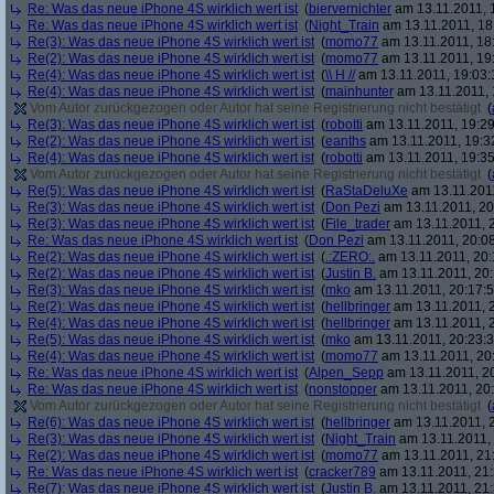
Re: Was das neue iPhone 4S wirklich wert ist
(
biervernichter
am 13.11.2011, 
Re: Was das neue iPhone 4S wirklich wert ist
(
Night_Train
am 13.11.2011, 18
Re(3): Was das neue iPhone 4S wirklich wert ist
(
momo77
am 13.11.2011, 18
Re(2): Was das neue iPhone 4S wirklich wert ist
(
momo77
am 13.11.2011, 19
Re(4): Was das neue iPhone 4S wirklich wert ist
(
\\ H //
am 13.11.2011, 19:03:
Re(4): Was das neue iPhone 4S wirklich wert ist
(
mainhunter
am 13.11.2011, 
Vom Autor zurückgezogen oder Autor hat seine Registrierung nicht bestätigt
(
Re(3): Was das neue iPhone 4S wirklich wert ist
(
robotti
am 13.11.2011, 19:29
Re(2): Was das neue iPhone 4S wirklich wert ist
(
eanths
am 13.11.2011, 19:3
Re(4): Was das neue iPhone 4S wirklich wert ist
(
robotti
am 13.11.2011, 19:35
Vom Autor zurückgezogen oder Autor hat seine Registrierung nicht bestätigt
(
Re(5): Was das neue iPhone 4S wirklich wert ist
(
RaStaDeluXe
am 13.11.2011
Re(3): Was das neue iPhone 4S wirklich wert ist
(
Don Pezi
am 13.11.2011, 20
Re(3): Was das neue iPhone 4S wirklich wert ist
(
File_trader
am 13.11.2011, 2
Re: Was das neue iPhone 4S wirklich wert ist
(
Don Pezi
am 13.11.2011, 20:08
Re(2): Was das neue iPhone 4S wirklich wert ist
(
.:ZERO:.
am 13.11.2011, 20:
Re(2): Was das neue iPhone 4S wirklich wert ist
(
Justin B.
am 13.11.2011, 20:
Re(3): Was das neue iPhone 4S wirklich wert ist
(
mko
am 13.11.2011, 20:17:5
Re(2): Was das neue iPhone 4S wirklich wert ist
(
hellbringer
am 13.11.2011, 2
Re(4): Was das neue iPhone 4S wirklich wert ist
(
hellbringer
am 13.11.2011, 2
Re(5): Was das neue iPhone 4S wirklich wert ist
(
mko
am 13.11.2011, 20:23:3
Re(4): Was das neue iPhone 4S wirklich wert ist
(
momo77
am 13.11.2011, 20
Re: Was das neue iPhone 4S wirklich wert ist
(
Alpen_Sepp
am 13.11.2011, 20
Re: Was das neue iPhone 4S wirklich wert ist
(
nonstopper
am 13.11.2011, 20:
Vom Autor zurückgezogen oder Autor hat seine Registrierung nicht bestätigt
(
Re(6): Was das neue iPhone 4S wirklich wert ist
(
hellbringer
am 13.11.2011, 2
Re(3): Was das neue iPhone 4S wirklich wert ist
(
Night_Train
am 13.11.2011, 
Re(2): Was das neue iPhone 4S wirklich wert ist
(
momo77
am 13.11.2011, 21:
Re: Was das neue iPhone 4S wirklich wert ist
(
cracker789
am 13.11.2011, 21:
Re(7): Was das neue iPhone 4S wirklich wert ist
(
Justin B.
am 13.11.2011, 21: