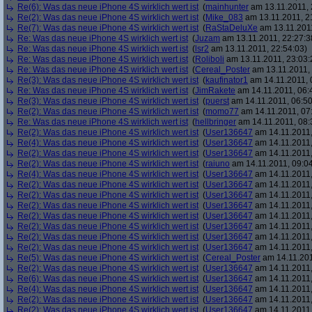
Re(6): Was das neue iPhone 4S wirklich wert ist
(
mainhunter
am 13.11.2011, 
Re(2): Was das neue iPhone 4S wirklich wert ist
(
Mike_083
am 13.11.2011, 2
Re(7): Was das neue iPhone 4S wirklich wert ist
(
RaStaDeluXe
am 13.11.2011
Re: Was das neue iPhone 4S wirklich wert ist
(
Juzam
am 13.11.2011, 22:27:3
Re: Was das neue iPhone 4S wirklich wert ist
(
lsr2
am 13.11.2011, 22:54:03)
Re: Was das neue iPhone 4S wirklich wert ist
(
Roliboli
am 13.11.2011, 23:03:
Re: Was das neue iPhone 4S wirklich wert ist
(
Cereal_Poster
am 13.11.2011, 
Re(3): Was das neue iPhone 4S wirklich wert ist
(
kaufinator1
am 14.11.2011, 
Re: Was das neue iPhone 4S wirklich wert ist
(
JimRakete
am 14.11.2011, 06:
Re(3): Was das neue iPhone 4S wirklich wert ist
(
puerst
am 14.11.2011, 06:50
Re(2): Was das neue iPhone 4S wirklich wert ist
(
momo77
am 14.11.2011, 07
Re: Was das neue iPhone 4S wirklich wert ist
(
hellbringer
am 14.11.2011, 08:
Re(2): Was das neue iPhone 4S wirklich wert ist
(
User136647
am 14.11.2011,
Re(4): Was das neue iPhone 4S wirklich wert ist
(
User136647
am 14.11.2011,
Re(2): Was das neue iPhone 4S wirklich wert ist
(
User136647
am 14.11.2011,
Re(2): Was das neue iPhone 4S wirklich wert ist
(
raiuno
am 14.11.2011, 09:04
Re(4): Was das neue iPhone 4S wirklich wert ist
(
User136647
am 14.11.2011,
Re(2): Was das neue iPhone 4S wirklich wert ist
(
User136647
am 14.11.2011,
Re(2): Was das neue iPhone 4S wirklich wert ist
(
User136647
am 14.11.2011,
Re(2): Was das neue iPhone 4S wirklich wert ist
(
User136647
am 14.11.2011,
Re(2): Was das neue iPhone 4S wirklich wert ist
(
User136647
am 14.11.2011,
Re(2): Was das neue iPhone 4S wirklich wert ist
(
User136647
am 14.11.2011,
Re(2): Was das neue iPhone 4S wirklich wert ist
(
User136647
am 14.11.2011,
Re(2): Was das neue iPhone 4S wirklich wert ist
(
User136647
am 14.11.2011,
Re(5): Was das neue iPhone 4S wirklich wert ist
(
Cereal_Poster
am 14.11.201
Re(2): Was das neue iPhone 4S wirklich wert ist
(
User136647
am 14.11.2011,
Re(6): Was das neue iPhone 4S wirklich wert ist
(
User136647
am 14.11.2011,
Re(4): Was das neue iPhone 4S wirklich wert ist
(
User136647
am 14.11.2011,
Re(2): Was das neue iPhone 4S wirklich wert ist
(
User136647
am 14.11.2011,
Re(2): Was das neue iPhone 4S wirklich wert ist
(
User136647
am 14.11.2011,