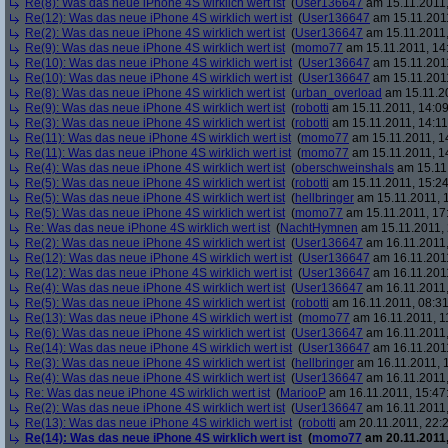
Re(8): Was das neue iPhone 4S wirklich wert ist
(
User136647
am 15.11.2011,
Re(12): Was das neue iPhone 4S wirklich wert ist
(
User136647
am 15.11.2011
Re(2): Was das neue iPhone 4S wirklich wert ist
(
User136647
am 15.11.2011,
Re(9): Was das neue iPhone 4S wirklich wert ist
(
momo77
am 15.11.2011, 14
Re(10): Was das neue iPhone 4S wirklich wert ist
(
User136647
am 15.11.2011
Re(10): Was das neue iPhone 4S wirklich wert ist
(
User136647
am 15.11.2011
Re(8): Was das neue iPhone 4S wirklich wert ist
(
urban_overload
am 15.11.20
Re(9): Was das neue iPhone 4S wirklich wert ist
(
robotti
am 15.11.2011, 14:09
Re(3): Was das neue iPhone 4S wirklich wert ist
(
robotti
am 15.11.2011, 14:11
Re(11): Was das neue iPhone 4S wirklich wert ist
(
momo77
am 15.11.2011, 1
Re(11): Was das neue iPhone 4S wirklich wert ist
(
momo77
am 15.11.2011, 1
Re(4): Was das neue iPhone 4S wirklich wert ist
(
oberschweinshals
am 15.11.
Re(5): Was das neue iPhone 4S wirklich wert ist
(
robotti
am 15.11.2011, 15:24
Re(5): Was das neue iPhone 4S wirklich wert ist
(
hellbringer
am 15.11.2011, 1
Re(5): Was das neue iPhone 4S wirklich wert ist
(
momo77
am 15.11.2011, 17
Re: Was das neue iPhone 4S wirklich wert ist
(
NachtHymnen
am 15.11.2011, 
Re(2): Was das neue iPhone 4S wirklich wert ist
(
User136647
am 16.11.2011,
Re(12): Was das neue iPhone 4S wirklich wert ist
(
User136647
am 16.11.2011
Re(12): Was das neue iPhone 4S wirklich wert ist
(
User136647
am 16.11.2011
Re(4): Was das neue iPhone 4S wirklich wert ist
(
User136647
am 16.11.2011,
Re(5): Was das neue iPhone 4S wirklich wert ist
(
robotti
am 16.11.2011, 08:31
Re(13): Was das neue iPhone 4S wirklich wert ist
(
momo77
am 16.11.2011, 1
Re(6): Was das neue iPhone 4S wirklich wert ist
(
User136647
am 16.11.2011,
Re(14): Was das neue iPhone 4S wirklich wert ist
(
User136647
am 16.11.2011
Re(3): Was das neue iPhone 4S wirklich wert ist
(
hellbringer
am 16.11.2011, 1
Re(4): Was das neue iPhone 4S wirklich wert ist
(
User136647
am 16.11.2011,
Re: Was das neue iPhone 4S wirklich wert ist
(
MariooP
am 16.11.2011, 15:47
Re(2): Was das neue iPhone 4S wirklich wert ist
(
User136647
am 16.11.2011,
Re(13): Was das neue iPhone 4S wirklich wert ist
(
robotti
am 20.11.2011, 22:2
Re(14): Was das neue iPhone 4S wirklich wert ist
(
momo77
am 20.11.2011,