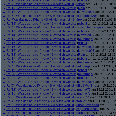
Re(15): Was das neue iPhone 4S wirklich wert ist
(
robotti
am 15.11.2011, 10:2
Re(7): Was das neue iPhone 4S wirklich wert ist
(
robotti
am 15.11.2011, 10:30
Re(16): Was das neue iPhone 4S wirklich wert ist
(
Rain
am 15.11.2011, 10:30
Re(12): Was das neue iPhone 4S wirklich wert ist
(
Newbie007
am 15.11.2011,
Re(5): Was das neue iPhone 4S wirklich wert ist
(
experience2080
am 15.11.2
Re: Was das neue iPhone 4S wirklich wert ist
(
Sn9pe
am 15.11.2011, 11:01:4
Re(13): Was das neue iPhone 4S wirklich wert ist
(
robotti
am 15.11.2011, 11:1
Re(4): Was das neue iPhone 4S wirklich wert ist
(
Sonic The Hedgehog
am 15.
Re(17): Was das neue iPhone 4S wirklich wert ist
(
robotti
am 15.11.2011, 11:1
Re(14): Was das neue iPhone 4S wirklich wert ist
(
Newbie007
am 15.11.2011,
Re(15): Was das neue iPhone 4S wirklich wert ist
(
hellbringer
am 15.11.2011,
Re(15): Was das neue iPhone 4S wirklich wert ist
(
robotti
am 15.11.2011, 11:2
Re(16): Was das neue iPhone 4S wirklich wert ist
(
Newbie007
am 15.11.2011,
Re(16): Was das neue iPhone 4S wirklich wert ist
(
Newbie007
am 15.11.2011,
Re(18): Was das neue iPhone 4S wirklich wert ist
(
Rain
am 15.11.2011, 11:35
Re(17): Was das neue iPhone 4S wirklich wert ist
(
robotti
am 15.11.2011, 11:4
Re(18): Was das neue iPhone 4S wirklich wert ist
(
hellbringer
am 15.11.2011,
Re(4): Was das neue iPhone 4S wirklich wert ist
(
hellbringer
am 15.11.2011, 1
Re(19): Was das neue iPhone 4S wirklich wert ist
(
robotti
am 15.11.2011, 11:4
Re(20): Was das neue iPhone 4S wirklich wert ist
(
hellbringer
am 15.11.2011,
Re(21): Was das neue iPhone 4S wirklich wert ist
(
robotti
am 15.11.2011, 12:0
Re(21): Was das neue iPhone 4S wirklich wert ist
(
Newbie007
am 15.11.2011,
Re(5): Was das neue iPhone 4S wirklich wert ist
(
dEUS@offline
am 15.11.201
Re(12): Was das neue iPhone 4S wirklich wert ist
(
momo77
am 15.11.2011, 1
Re(15): Was das neue iPhone 4S wirklich wert ist
(
momo77
am 15.11.2011, 1
Re(6): Was das neue iPhone 4S wirklich wert ist
(
momo77
am 15.11.2011, 13
Re(4): Was das neue iPhone 4S wirklich wert ist
(
fröhlich
am 15.11.2011, 13:2
Re(6): Was das neue iPhone 4S wirklich wert ist
(
urban_overload
am 15.11.20
Re(7): Was das neue iPhone 4S wirklich wert ist
(
experience2080
am 15.11.2
Re(7): Was das neue iPhone 4S wirklich wert ist
(
robotti
am 15.11.2011, 13:58