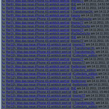
Re(5): Was das neue iPhone 4S wirklich wert ist
(
momo77
am 14.11.2011, 14
Re(6): Was das neue iPhone 4S wirklich wert ist
(
thE
am 14.11.2011, 14:51:5
Re(6): Was das neue iPhone 4S wirklich wert ist
(
thE
am 14.11.2011, 14:52:11
Re(8): Was das neue iPhone 4S wirklich wert ist
(
-Transformer2K-
am 14.11.2
Re(8): Was das neue iPhone 4S wirklich wert ist
(
raiuno
am 14.11.2011, 15:01
Re(13): Was das neue iPhone 4S wirklich wert ist
(
RaStaDeluXe
am 14.11.201
Re(7): Was das neue iPhone 4S wirklich wert ist
(
momo77
am 14.11.2011, 15
Re(9): Was das neue iPhone 4S wirklich wert ist
(
RaStaDeluXe
am 14.11.2011
Re(7): Was das neue iPhone 4S wirklich wert ist
(
momo77
am 14.11.2011, 15
Re(3): Was das neue iPhone 4S wirklich wert ist
(
RaStaDeluXe
am 14.11.2011
Re(8): Was das neue iPhone 4S wirklich wert ist
(
thE
am 14.11.2011, 15:20:5
Re(9): Was das neue iPhone 4S wirklich wert ist
(
momo77
am 14.11.2011, 15
Re(10): Was das neue iPhone 4S wirklich wert ist
(
momo77
am 14.11.2011, 1
Re(10): Was das neue iPhone 4S wirklich wert ist
(
-Transformer2K-
am 14.11.
Re(10): Was das neue iPhone 4S wirklich wert ist
(
-Transformer2K-
am 14.11.
Re(10): Was das neue iPhone 4S wirklich wert ist
(
Collectors_edition
am 14.11
Re(9): Was das neue iPhone 4S wirklich wert ist
(
momo77
am 14.11.2011, 15
Re(11): Was das neue iPhone 4S wirklich wert ist
(
momo77
am 14.11.2011, 1
Re(3): Was das neue iPhone 4S wirklich wert ist
(
hellbringer
am 14.11.2011, 1
Re(8): Was das neue iPhone 4S wirklich wert ist
(
Collectors_edition
am 14.11.
Re(12): Was das neue iPhone 4S wirklich wert ist
(
Collectors_edition
am 14.11
Re(12): Was das neue iPhone 4S wirklich wert ist
(
-Transformer2K-
am 14.11.
Re(8): Was das neue iPhone 4S wirklich wert ist
(
hellbringer
am 14.11.2011, 1
Re(10): Was das neue iPhone 4S wirklich wert ist
(
hellbringer
am 14.11.2011,
Re(4): Was das neue iPhone 4S wirklich wert ist
(
thE
am 14.11.2011, 15:45:0
Re(10): Was das neue iPhone 4S wirklich wert ist
(
thE
am 14.11.2011, 15:46:
Re(13): Was das neue iPhone 4S wirklich wert ist
(
momo77
am 14.11.2011, 1
Re(9): Was das neue iPhone 4S wirklich wert ist
(
momo77
am 14.11.2011, 15
Re(14): Was das neue iPhone 4S wirklich wert ist
(
-Transformer2K-
am 14.11.
Re(15): Was das neue iPhone 4S wirklich wert ist
(
Collectors_edition
am 14.11