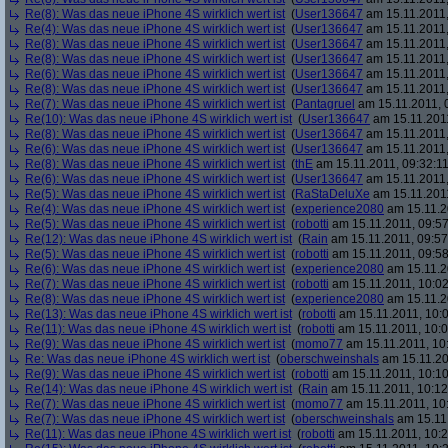
Re(8): Was das neue iPhone 4S wirklich wert ist
(
User136647
am 15.11.2011,
Re(4): Was das neue iPhone 4S wirklich wert ist
(
User136647
am 15.11.2011,
Re(8): Was das neue iPhone 4S wirklich wert ist
(
User136647
am 15.11.2011,
Re(8): Was das neue iPhone 4S wirklich wert ist
(
User136647
am 15.11.2011,
Re(6): Was das neue iPhone 4S wirklich wert ist
(
User136647
am 15.11.2011,
Re(8): Was das neue iPhone 4S wirklich wert ist
(
User136647
am 15.11.2011,
Re(7): Was das neue iPhone 4S wirklich wert ist
(
Pantagruel
am 15.11.2011, 
Re(10): Was das neue iPhone 4S wirklich wert ist
(
User136647
am 15.11.2011
Re(8): Was das neue iPhone 4S wirklich wert ist
(
User136647
am 15.11.2011,
Re(6): Was das neue iPhone 4S wirklich wert ist
(
User136647
am 15.11.2011,
Re(8): Was das neue iPhone 4S wirklich wert ist
(
thE
am 15.11.2011, 09:32:11
Re(6): Was das neue iPhone 4S wirklich wert ist
(
User136647
am 15.11.2011,
Re(5): Was das neue iPhone 4S wirklich wert ist
(
RaStaDeluXe
am 15.11.2011
Re(4): Was das neue iPhone 4S wirklich wert ist
(
experience2080
am 15.11.2
Re(5): Was das neue iPhone 4S wirklich wert ist
(
robotti
am 15.11.2011, 09:57
Re(12): Was das neue iPhone 4S wirklich wert ist
(
Rain
am 15.11.2011, 09:57
Re(5): Was das neue iPhone 4S wirklich wert ist
(
robotti
am 15.11.2011, 09:58
Re(6): Was das neue iPhone 4S wirklich wert ist
(
experience2080
am 15.11.2
Re(7): Was das neue iPhone 4S wirklich wert ist
(
robotti
am 15.11.2011, 10:02
Re(8): Was das neue iPhone 4S wirklich wert ist
(
experience2080
am 15.11.2
Re(13): Was das neue iPhone 4S wirklich wert ist
(
robotti
am 15.11.2011, 10:0
Re(11): Was das neue iPhone 4S wirklich wert ist
(
robotti
am 15.11.2011, 10:0
Re(9): Was das neue iPhone 4S wirklich wert ist
(
momo77
am 15.11.2011, 10
Re: Was das neue iPhone 4S wirklich wert ist
(
oberschweinshals
am 15.11.20
Re(9): Was das neue iPhone 4S wirklich wert ist
(
robotti
am 15.11.2011, 10:10
Re(14): Was das neue iPhone 4S wirklich wert ist
(
Rain
am 15.11.2011, 10:12
Re(7): Was das neue iPhone 4S wirklich wert ist
(
momo77
am 15.11.2011, 10
Re(7): Was das neue iPhone 4S wirklich wert ist
(
oberschweinshals
am 15.11.
Re(11): Was das neue iPhone 4S wirklich wert ist
(
robotti
am 15.11.2011, 10:2