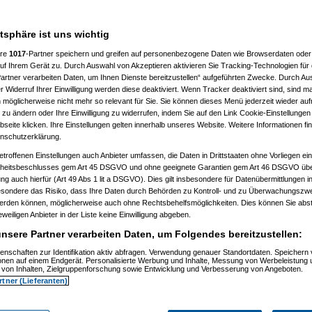
nden.
atsphäre ist uns wichtig
ere
1017
-Partner speichern und greifen auf personenbezogene Daten wie Browserdaten oder 
f Ihrem Gerät zu. Durch Auswahl von Akzeptieren aktivieren Sie Tracking-Technologien für d
artner verarbeiten Daten, um Ihnen Dienste bereitzustellen“ aufgeführten Zwecke. Durch Aus
________________
 Widerruf Ihrer Einwilligung werden diese deaktiviert. Wenn Tracker deaktiviert sind, sind m
viele Leute für helle Köpfe bis man
 möglicherweise nicht mehr so relevant für Sie. Sie können dieses Menü jederzeit wieder auf
 zu ändern oder Ihre Einwilligung zu widerrufen, indem Sie auf den Link Cookie-Einstellunge
eite klicken. Ihre Einstellungen gelten innerhalb unseres Website. Weitere Informationen fin
?"
nschutzerklärung.
etroffenen Einstellungen auch Anbieter umfassen, die Daten in Drittstaaten ohne Vorliegen ei
itsbeschlusses gem Art 45 DSGVO und ohne geeignete Garantien gem Art 46 DSGVO übermi
gung auch hierfür (Art 49 Abs 1 lit a DSGVO). Dies gilt insbesondere für Datenübermittlungen i
esondere das Risiko, dass Ihre Daten durch Behörden zu Kontroll- und zu Überwachungsz
werden können, möglicherweise auch ohne Rechtsbehelfsmöglichkeiten. Dies können Sie abst
eweiligen Anbieter in der Liste keine Einwilligung abgeben.
nsere Partner verarbeiten Daten, um Folgendes bereitzustellen:
enschaften zur Identifikation aktiv abfragen. Verwendung genauer Standortdaten. Speichern 
ionen auf einem Endgerät. Personalisierte Werbung und Inhalte, Messung von Werbeleistung 
von Inhalten, Zielgruppenforschung sowie Entwicklung und Verbesserung von Angeboten.
rtner (Lieferanten)
_Papa
am 29.03.2016, 10:30:32)