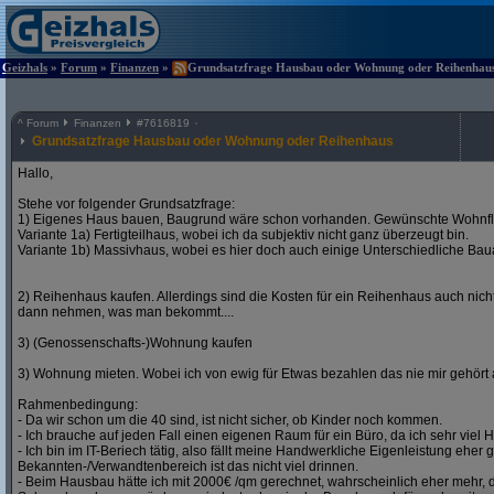
Geizhals
»
Forum
»
Finanzen
»
Grundsatzfrage Hausbau oder Wohnung oder Reihenhaus 
^
Forum
Finanzen
#
7616819
Grundsatzfrage Hausbau oder Wohnung oder Reihenhaus
Hallo,
Stehe vor folgender Grundsatzfrage:
1) Eigenes Haus bauen, Baugrund wäre schon vorhanden. Gewünschte Wohnfl
Variante 1a) Fertigteilhaus, wobei ich da subjektiv nicht ganz überzeugt bin.
Variante 1b) Massivhaus, wobei es hier doch auch einige Unterschiedliche Bauar
2) Reihenhaus kaufen. Allerdings sind die Kosten für ein Reihenhaus auch nich
dann nehmen, was man bekommt....
3) (Genossenschafts-)Wohnung kaufen
3) Wohnung mieten. Wobei ich von ewig für Etwas bezahlen das nie mir gehört a
Rahmenbedingung:
- Da wir schon um die 40 sind, ist nicht sicher, ob Kinder noch kommen.
- Ich brauche auf jeden Fall einen eigenen Raum für ein Büro, da ich sehr viel
- Ich bin im IT-Beriech tätig, also fällt meine Handwerkliche Eigenleistung eher 
Bekannten-/Verwandtenbereich ist das nicht viel drinnen.
- Beim Hausbau hätte ich mit 2000€ /qm gerechnet, wahrscheinlich eher mehr,