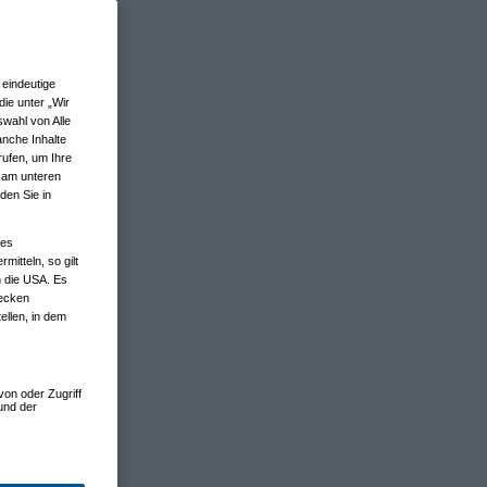
eindeutige
ie unter „Wir
wahl von Alle
anche Inhalte
rufen, um Ihre
n am unteren
den Sie in
nes
tteln, so gilt
n die USA. Es
wecken
ellen, in dem
von oder Zugriff
und der