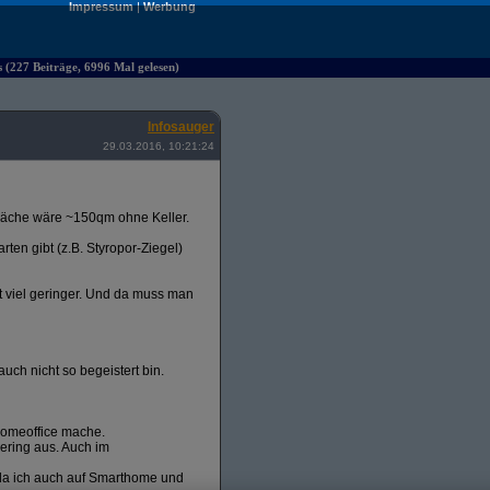
Impressum
|
Werbung
(227 Beiträge, 6996 Mal gelesen)
Infosauger
29.03.2016, 10:21:24
äche wäre ~150qm ohne Keller.
ten gibt (z.B. Styropor-Ziegel)
t viel geringer. Und da muss man
uch nicht so begeistert bin.
 Homeoffice mache.
gering aus. Auch im
 da ich auch auf Smarthome und