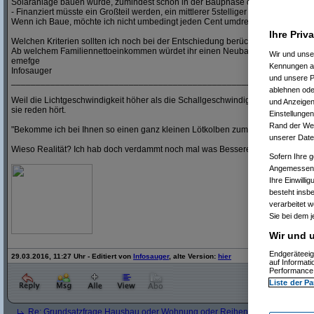
Solaranlage bauen würde, zumindest schon in der Bauphase dafür vorbereiten.
- Finanziert müsste ein Großteil werden, ein mittlerer 5stelliger Betrag ist vorha
Wenn ich Baue, möchte ich nicht umbedingt jeden Cent umdrehen müssen.
Ihre Priv
Welchen Kriterien sollten ich noch bei der Entschiedung berücksichtigen?
Ab welchem Familiennettoeinkommen würdet ihr einen Neubau riskieren?
Wir und uns
emefge
Kennungen au
Infosauger
und unsere P
_____________________________________________________________
ablehnen oder
Weil die Lichtgeschwindigkeit höher als die Schallgeschwindigkeit ist, hält man 
und Anzeigen
sie reden hört.
Einstellungen
Rand der Webs
"Bekomme ich bei Ihnen so einen ganz kleinen Lötkolben zum CPU reparieren
unserer Date
Wieso Realität? Ich hab doch verdammt noch mal was Besseres zu tun!
Sofern Ihre g
Angemessenhe
Ihre Einwilli
besteht insb
verarbeitet 
Sie bei dem j
Wir und u
Endgeräteeig
29.03.2016, 11:27 Uhr - Editiert von
Infosauger
, alte Version:
hier
auf Informat
Performance 
Liste der Pa
Re: Grundsatzfrage Hausbau oder Wohnung oder Reihenhaus
(
Paulas