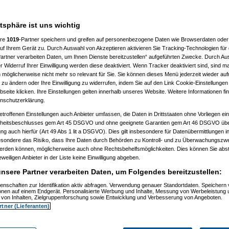
nden.
atsphäre ist uns wichtig
ere
1019
-Partner speichern und greifen auf personenbezogene Daten wie Browserdaten oder 
f Ihrem Gerät zu. Durch Auswahl von Akzeptieren aktivieren Sie Tracking-Technologien für d
artner verarbeiten Daten, um Ihnen Dienste bereitzustellen“ aufgeführten Zwecke. Durch Aus
________________
 Widerruf Ihrer Einwilligung werden diese deaktiviert. Wenn Tracker deaktiviert sind, sind m
viele Leute für helle Köpfe bis man
 möglicherweise nicht mehr so relevant für Sie. Sie können dieses Menü jederzeit wieder auf
 zu ändern oder Ihre Einwilligung zu widerrufen, indem Sie auf den Link Cookie-Einstellunge
eite klicken. Ihre Einstellungen gelten innerhalb unseres Website. Weitere Informationen fin
?"
nschutzerklärung.
etroffenen Einstellungen auch Anbieter umfassen, die Daten in Drittstaaten ohne Vorliegen ei
itsbeschlusses gem Art 45 DSGVO und ohne geeignete Garantien gem Art 46 DSGVO übermi
gung auch hierfür (Art 49 Abs 1 lit a DSGVO). Dies gilt insbesondere für Datenübermittlungen i
esondere das Risiko, dass Ihre Daten durch Behörden zu Kontroll- und zu Überwachungsz
werden können, möglicherweise auch ohne Rechtsbehelfsmöglichkeiten. Dies können Sie abst
eweiligen Anbieter in der Liste keine Einwilligung abgeben.
nsere Partner verarbeiten Daten, um Folgendes bereitzustellen:
enschaften zur Identifikation aktiv abfragen. Verwendung genauer Standortdaten. Speichern 
ionen auf einem Endgerät. Personalisierte Werbung und Inhalte, Messung von Werbeleistung 
von Inhalten, Zielgruppenforschung sowie Entwicklung und Verbesserung von Angeboten.
rtner (Lieferanten)
_Papa
am 29.03.2016, 10:30:32)