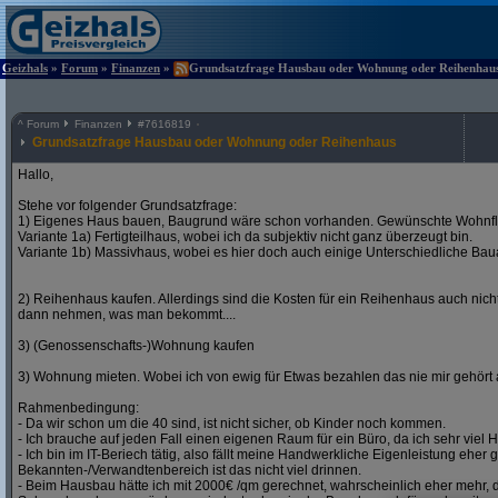
Geizhals
»
Forum
»
Finanzen
»
Grundsatzfrage Hausbau oder Wohnung oder Reihenhaus 
^
Forum
Finanzen
#
7616819
Grundsatzfrage Hausbau oder Wohnung oder Reihenhaus
Hallo,
Stehe vor folgender Grundsatzfrage:
1) Eigenes Haus bauen, Baugrund wäre schon vorhanden. Gewünschte Wohnfl
Variante 1a) Fertigteilhaus, wobei ich da subjektiv nicht ganz überzeugt bin.
Variante 1b) Massivhaus, wobei es hier doch auch einige Unterschiedliche Bauar
2) Reihenhaus kaufen. Allerdings sind die Kosten für ein Reihenhaus auch nich
dann nehmen, was man bekommt....
3) (Genossenschafts-)Wohnung kaufen
3) Wohnung mieten. Wobei ich von ewig für Etwas bezahlen das nie mir gehört a
Rahmenbedingung:
- Da wir schon um die 40 sind, ist nicht sicher, ob Kinder noch kommen.
- Ich brauche auf jeden Fall einen eigenen Raum für ein Büro, da ich sehr viel
- Ich bin im IT-Beriech tätig, also fällt meine Handwerkliche Eigenleistung eher 
Bekannten-/Verwandtenbereich ist das nicht viel drinnen.
- Beim Hausbau hätte ich mit 2000€ /qm gerechnet, wahrscheinlich eher mehr,