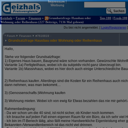
Impressum
|
Werbung
Geizhals
»
Forum
»
Finanzen
»
Grundsatzfrage Hausbau oder
Top-100
|
Fresh-100
Wohnung oder Reihenhaus (227 Beiträge, 7136 Mal gelesen)
Du bist nicht angemeldet. [
Login/Registrieren
]
^
Forum
Finanzen
#
7616819
Grundsatzfrage Hausbau oder Wohnung oder Reihenhaus
Hallo,
Stehe vor folgender Grundsatzfrage:
1) Eigenes Haus bauen, Baugrund wäre schon vorhanden. Gewünschte Wohnfl
Variante 1a) Fertigteilhaus, wobei ich da subjektiv nicht ganz überzeugt bin.
Variante 1b) Massivhaus, wobei es hier doch auch einige Unterschiedliche Bauar
2) Reihenhaus kaufen. Allerdings sind die Kosten für ein Reihenhaus auch nich
dann nehmen, was man bekommt....
3) (Genossenschafts-)Wohnung kaufen
3) Wohnung mieten. Wobei ich von ewig für Etwas bezahlen das nie mir gehört a
Rahmenbedingung:
- Da wir schon um die 40 sind, ist nicht sicher, ob Kinder noch kommen.
- Ich brauche auf jeden Fall einen eigenen Raum für ein Büro, da ich sehr viel
- Ich bin im IT-Beriech tätig, also fällt meine Handwerkliche Eigenleistung eher 
Bekannten-/Verwandtenbereich ist das nicht viel drinnen.