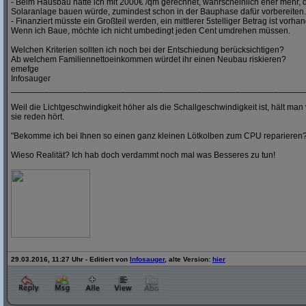
- Beim Hausbau hätte ich mit 2000€ /qm gerechnet, wahrscheinlich eher mehr,
Solaranlage bauen würde, zumindest schon in der Bauphase dafür vorbereiten.
- Finanziert müsste ein Großteil werden, ein mittlerer 5stelliger Betrag ist vorha
Wenn ich Baue, möchte ich nicht umbedingt jeden Cent umdrehen müssen.
Welchen Kriterien sollten ich noch bei der Entschiedung berücksichtigen?
Ab welchem Familiennettoeinkommen würdet ihr einen Neubau riskieren?
emefge
Infosauger
_____________________________________________________________
Weil die Lichtgeschwindigkeit höher als die Schallgeschwindigkeit ist, hält man 
sie reden hört.
"Bekomme ich bei Ihnen so einen ganz kleinen Lötkolben zum CPU reparieren
Wieso Realität? Ich hab doch verdammt noch mal was Besseres zu tun!
29.03.2016, 11:27 Uhr - Editiert von
Infosauger
, alte Version:
hier