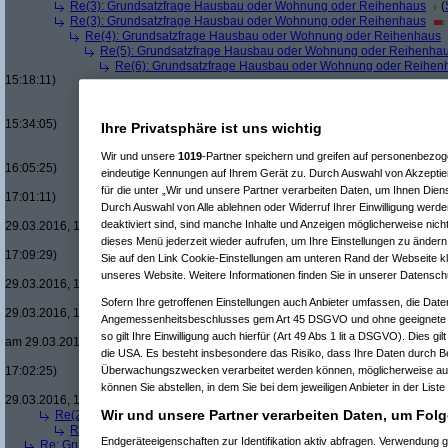
Re(3): Grundsatzfrage Hausbau oder Wohnung oder Reihenhaus
(
Re(3): Grundsatzfrage Hausbau oder Wohnung oder Reihenhaus
Re(4): Grundsatzfrage Hausbau oder Wohnung oder Reihenhaus
Re(5): Grundsatzfrage Hausbau oder Wohnung oder Reihenha
Re(6): Grundsatzfrage Hausbau oder Wohnung oder Reihen
15:18:11)
Re(7): Grundsatzfrage Hausbau oder Wohnung oder Rei
Re(8): Grundsatzfrage Hausbau oder Wohnung oder R
15:34:05)
Ihre Privatsphäre ist uns wichtig
Re(7): Grundsatzfrage Hausbau oder Wohnung oder Rei
Re(8): Grundsatzfrage Hausbau oder Wohnung oder R
Wir und unsere
1019
-Partner speichern und greifen auf personenbezo
16:05:25)
eindeutige Kennungen auf Ihrem Gerät zu. Durch Auswahl von Akzeptier
Re(9): Grundsatzfrage Hausbau oder Wohnung ode
für die unter „Wir und unsere Partner verarbeiten Daten, um Ihnen Dien
17:01:11)
Durch Auswahl von Alle ablehnen oder Widerruf Ihrer Einwilligung werde
Re(10): Grundsatzfrage Hausbau oder Wohnung 
deaktiviert sind, sind manche Inhalte und Anzeigen möglicherweise nicht
29.03.2016, 17:07:01)
Re(11): Grundsatzfrage Hausbau oder Wohnun
dieses Menü jederzeit wieder aufrufen, um Ihre Einstellungen zu ändern 
17:09:29)
Sie auf den Link Cookie-Einstellungen am unteren Rand der Webseite kli
Re(12): Grundsatzfrage Hausbau oder Woh
unseres Website. Weitere Informationen finden Sie in unserer Datensch
29.03.2016, 17:17:34)
Re(13): Grundsatzfrage Hausbau oder W
Sofern Ihre getroffenen Einstellungen auch Anbieter umfassen, die Daten
29.03.2016, 17:25:06)
Angemessenheitsbeschlusses gem Art 45 DSGVO und ohne geeignete G
Re(14): Grundsatzfrage Hausbau ode
so gilt Ihre Einwilligung auch hierfür (Art 49 Abs 1 lit a DSGVO). Dies gi
am 29.03.2016, 21:27:59)
die USA. Es besteht insbesondere das Risiko, dass Ihre Daten durch B
Re(9): Grundsatzfrage Hausbau oder Wohnung ode
17:02:25)
Überwachungszwecken verarbeitet werden können, möglicherweise auc
Re(10): Grundsatzfrage Hausbau oder Wohnung 
können Sie abstellen, in dem Sie bei dem jeweiligen Anbieter in der Liste
29.03.2016, 17:05:07)
Wir und unsere Partner verarbeiten Daten, um Folg
Re(2): Grundsatzfrage Hausbau oder Wohnung oder Reihenhaus
(
zyte
Re(3): Grundsatzfrage Hausbau oder Wohnung oder Reihenhaus
(
U
Endgeräteeigenschaften zur Identifikation aktiv abfragen. Verwendung 
Re: Grundsatzfrage Hausbau oder Wohnung oder Reihenhaus
(
Lazy Jo