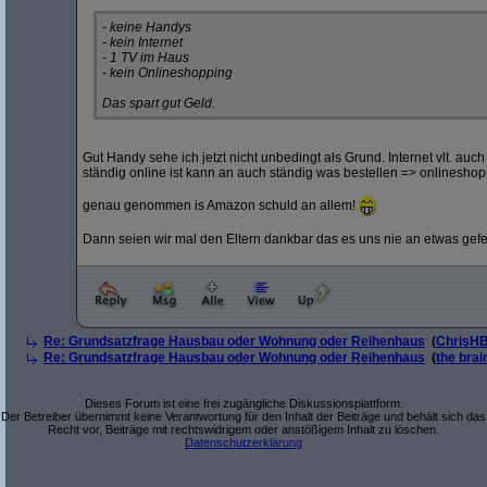
- keine Handys
- kein Internet
- 1 TV im Haus
- kein Onlineshopping
Das spart gut Geld.
Gut Handy sehe ich jetzt nicht unbedingt als Grund. Internet vlt. au
ständig online ist kann an auch ständig was bestellen => onlinesho
genau genommen is Amazon schuld an allem!
Dann seien wir mal den Eltern dankbar das es uns nie an etwas gefeh
Re: Grundsatzfrage Hausbau oder Wohnung oder Reihenhaus
(
ChrisH
Re: Grundsatzfrage Hausbau oder Wohnung oder Reihenhaus
(
the bra
Dieses Forum ist eine frei zugängliche Diskussionsplattform.
Der Betreiber übernimmt keine Verantwortung für den Inhalt der Beiträge und behält sich das
Recht vor, Beiträge mit rechtswidrigem oder anstößigem Inhalt zu löschen.
Datenschutzerklärung