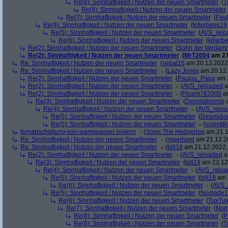
Re(8): Sinnhaftigkeit / Nutzen der neuen Smartmeter
(
T
Re(9): Sinnhaftigkeit / Nutzen der neuen Smartmeter
Re(7): Sinnhaftigkeit / Nutzen der neuen Smartmeter
(
Pau
Re(4): Sinnhaftigkeit / Nutzen der neuen Smartmeter
(
killerbees19
Re(5): Sinnhaftigkeit / Nutzen der neuen Smartmeter
(
AVS_relo
Re(6): Sinnhaftigkeit / Nutzen der neuen Smartmeter
(
killer
Re(2): Sinnhaftigkeit / Nutzen der neuen Smartmeter
(
Sohn der Verdam
Re(2): Sinnhaftigkeit / Nutzen der neuen Smartmeter
(
MrT2004
am 27
Re: Sinnhaftigkeit / Nutzen der neuen Smartmeter
(
sebat16
am 20.12.2022,
Re: Sinnhaftigkeit / Nutzen der neuen Smartmeter
(
Lazy Jones
am 20.12.
Re(2): Sinnhaftigkeit / Nutzen der neuen Smartmeter
(
Paulas_Papa
am 2
Re(2): Sinnhaftigkeit / Nutzen der neuen Smartmeter
(
AVS_reloaded
a
Re(2): Sinnhaftigkeit / Nutzen der neuen Smartmeter
(
Picard782000
am
Re(3): Sinnhaftigkeit / Nutzen der neuen Smartmeter
(
Desolationrob
a
Re(4): Sinnhaftigkeit / Nutzen der neuen Smartmeter
(
AVS_relo
Re(5): Sinnhaftigkeit / Nutzen der neuen Smartmeter
(
Desolatio
Re(5): Sinnhaftigkeit / Nutzen der neuen Smartmeter
(
scientifi
fernabschaltung-von-warmwasser-boilern
(
Sonic The Hedgehog
am 21.1
Re: Sinnhaftigkeit / Nutzen der neuen Smartmeter
(
mgerhard
am 21.12.20
Re: Sinnhaftigkeit / Nutzen der neuen Smartmeter
(
bill19
am 21.12.2022,
Re(2): Sinnhaftigkeit / Nutzen der neuen Smartmeter
(
AVS_reloaded
a
Re(3): Sinnhaftigkeit / Nutzen der neuen Smartmeter
(
bill19
am 22.12.
Re(4): Sinnhaftigkeit / Nutzen der neuen Smartmeter
(
AVS_reloa
Re(5): Sinnhaftigkeit / Nutzen der neuen Smartmeter
(
bill19
am 2
Re(6): Sinnhaftigkeit / Nutzen der neuen Smartmeter
(
AVS_
Re(5): Sinnhaftigkeit / Nutzen der neuen Smartmeter
(
Nomade1
Re(6): Sinnhaftigkeit / Nutzen der neuen Smartmeter
(
TuxTu
Re(7): Sinnhaftigkeit / Nutzen der neuen Smartmeter
(
Nom
Re(8): Sinnhaftigkeit / Nutzen der neuen Smartmeter
(
P
Re(8): Sinnhaftigkeit / Nutzen der neuen Smartmeter
(
T