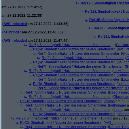
Re(17): Sinnhaftigkeit / Nut
am 27.12.2022, 11:14:12)
Re(18): Sinnhaftigkeit / N
am 27.12.2022, 11:22:38)
Re(19): Sinnhaftigkeit 
(
AVS_reloaded
am 27.12.2022, 11:33:36)
Re(20): Sinnhaftigkei
(
hellbringer
am 27.12.2022, 11:40:30)
Re(21): Sinnhaftig
(
AVS_reloaded
am 27.12.2022, 11:47:40)
Re(5): Sinnhaftigkeit / Nutzen der neuen Smartmeter
(
Glockm
Re(6): Sinnhaftigkeit / Nutzen der neuen Smartmeter
(
AVS_r
Re(7): Sinnhaftigkeit / Nutzen der neuen Smartmeter
(
Glo
Re(8): Sinnhaftigkeit / Nutzen der neuen Smartmeter
(
A
Re(6): Sinnhaftigkeit / Nutzen der neuen Smartmeter
(
hellbri
Re(7): Sinnhaftigkeit / Nutzen der neuen Smartmeter
(
G
Re(5): Sinnhaftigkeit / Nutzen der neuen Smartmeter
(
Lazy Jon
Re(6): Sinnhaftigkeit / Nutzen der neuen Smartmeter
(
Paula
Re(7): Sinnhaftigkeit / Nutzen der neuen Smartmeter
(
Laz
Re(6): Sinnhaftigkeit / Nutzen der neuen Smartmeter
(
hellbri
Re(7): Sinnhaftigkeit / Nutzen der neuen Smartmeter
(
L
Re(4): Sinnhaftigkeit / Nutzen der neuen Smartmeter
(
Desolationr
Re(5): Sinnhaftigkeit / Nutzen der neuen Smartmeter
(
Glockma
Re(3): Sinnhaftigkeit / Nutzen der neuen Smartmeter
(
frabos
am 21.12
Re(4): Sinnhaftigkeit / Nutzen der neuen Smartmeter
(
hellbringer
a
Re(5): Sinnhaftigkeit / Nutzen der neuen Smartmeter
(
frabos
am 
Re(6): Sinnhaftigkeit / Nutzen der neuen Smartmeter
(
hellbri
Re(2): Sinnhaftigkeit / Nutzen der neuen Smartmeter
(
TuxTux
am 20.12.
Re(3): Sinnhaftigkeit / Nutzen der neuen Smartmeter
(
AVS_reloaded
Re(4): Sinnhaftigkeit / Nutzen der neuen Smartmeter
(
Paulas_Pap