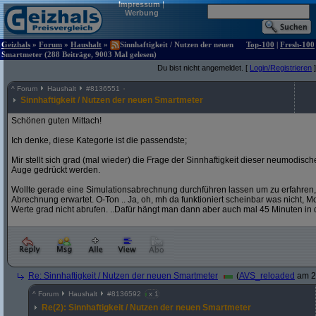
Impressum
|
Werbung
Geizhals
»
Forum
»
Haushalt
»
Sinnhaftigkeit / Nutzen der neuen
Top-100
|
Fresh-100
Smartmeter (288 Beiträge, 9003 Mal gelesen)
Du bist nicht angemeldet. [
Login/Registrieren
]
^
Forum
Haushalt
#
8136551
Sinnhaftigkeit / Nutzen der neuen Smartmeter
Schönen guten Mittach!
Ich denke, diese Kategorie ist die passendste;
Mir stellt sich grad (mal wieder) die Frage der Sinnhaftigkeit dieser neumodis
Auge gedrückt werden.
Wollte gerade eine Simulationsabrechnung durchführen lassen um zu erfahren,
Abrechnung erwartet. O-Ton .. Ja, oh, mh da funktioniert scheinbar was nicht, Mome
Werte grad nicht abrufen. ..Dafür hängt man dann aber auch mal 45 Minuten in 
Re: Sinnhaftigkeit / Nutzen der neuen Smartmeter
(
AVS_reloaded
am 20
^
Forum
Haushalt
#
8136592
x 1
Re(2): Sinnhaftigkeit / Nutzen der neuen Smartmeter