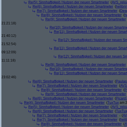
Re(5): Sinnhaftigkeit / Nutzen der neuen Smartmeter
(
AVS_relo
Re(6): Sinnhaftigkeit / Nutzen der neuen Smartmeter
(
hellbri
Re(7): Sinnhaftigkeit / Nutzen der neuen Smartmeter
(
Deso
Re(8): Sinnhaftigkeit / Nutzen der neuen Smartmeter
(
h
Re(9): Sinnhaftigkeit / Nutzen der neuen Smartmeter
21:21:18)
Re(10): Sinnhaftigkeit / Nutzen der neuen Smartm
Re(11): Sinnhaftigkeit / Nutzen der neuen Smar
21:40:12)
Re(12): Sinnhaftigkeit / Nutzen der neuen S
21:52:54)
Re(11): Sinnhaftigkeit / Nutzen der neuen Smar
09:12:09)
Re(12): Sinnhaftigkeit / Nutzen der neuen S
11:11:18)
Re(9): Sinnhaftigkeit / Nutzen der neuen Smartmeter
Re(10): Sinnhaftigkeit / Nutzen der neuen Smartm
Re(11): Sinnhaftigkeit / Nutzen der neuen Smar
23:02:46)
Re(6): Sinnhaftigkeit / Nutzen der neuen Smartmeter
(
Paula
Re(7): Sinnhaftigkeit / Nutzen der neuen Smartmeter
(
AVS
Re(8): Sinnhaftigkeit / Nutzen der neuen Smartmeter
(
P
Re(9): Sinnhaftigkeit / Nutzen der neuen Smartmeter
Re(6): Sinnhaftigkeit / Nutzen der neuen Smartmeter
(
Picard
Re(4): Sinnhaftigkeit / Nutzen der neuen Smartmeter
(
TuxTux
am 2
Re(5): Sinnhaftigkeit / Nutzen der neuen Smartmeter
(
AVS_relo
Re(6): Sinnhaftigkeit / Nutzen der neuen Smartmeter
(
TuxTu
Re(7): Sinnhaftigkeit / Nutzen der neuen Smartmeter
(
AV
Re(7): Sinnhaftigkeit / Nutzen der neuen Smartmeter
(
hell
Re(8): Sinnhaftigkeit / Nutzen der neuen Smartmeter
(
A