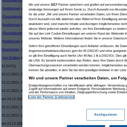
(
Desolationrob
am 21.12.2022, 11:59:05)
Re(20): Sinnhaftigkei
Wir und unsere
1017
-Partner speichern und greifen auf personenbezo
(
hellbringer
am 21.12.2022, 12:16:35)
eindeutige Kennungen auf Ihrem Gerät zu. Durch Auswahl von Akzeptier
Re(21): Sinnhaftigk
für die unter „Wir und unsere Partner verarbeiten Daten, um Ihnen Dien
(
Desolationrob
am 21.12.2022, 12:19:48)
Durch Auswahl von Alle ablehnen oder Widerruf Ihrer Einwilligung werde
Re(22): Sinnhaft
deaktiviert sind, sind manche Inhalte und Anzeigen möglicherweise nicht
(
hellbringer
am 21.12.2022, 12:25:55)
dieses Menü jederzeit wieder aufrufen, um Ihre Einstellungen zu ändern 
Re(23): Sinnh
(
Desolationrob
am 21.12.2022, 12:47:00)
Sie auf den Link Cookie-Einstellungen am unteren Rand der Webseite kli
Re(24): Sin
unseres Website. Weitere Informationen finden Sie in unserer Datensch
(
hellbringer
am 21.12.2022, 12:50:42)
Re(25): 
Sofern Ihre getroffenen Einstellungen auch Anbieter umfassen, die Daten
Smartmeter
(
Desolationrob
am 21.12.2022, 13:10:41)
Angemessenheitsbeschlusses gem Art 45 DSGVO und ohne geeignete G
Re(23): Sinnh
so gilt Ihre Einwilligung auch hierfür (Art 49 Abs 1 lit a DSGVO). Dies gi
(
ein Kritiker
am 21.12.2022, 13:31:32)
die USA. Es besteht insbesondere das Risiko, dass Ihre Daten durch B
Re(14): Sinnhaftigkeit / Nutzen der ne
Überwachungszwecken verarbeitet werden können, möglicherweise auc
12:24:51)
Re(15): Sinnhaftigkeit / Nutzen der
können Sie abstellen, in dem Sie bei dem jeweiligen Anbieter in der Liste
23.12.2022, 12:44:53)
Wir und unsere Partner verarbeiten Daten, um Folg
Re(16): Sinnhaftigkeit / Nutzen 
23.12.2022, 13:13:27)
Endgeräteeigenschaften zur Identifikation aktiv abfragen. Verwendung 
Re(17): Sinnhaftigkeit / Nutze
Zugriff auf Informationen auf einem Endgerät. Personalisierte Werbung
23.12.2022, 13:23:08)
und der Performance von Inhalten, Zielgruppenforschung sowie Entwic
Re(18): Sinnhaftigkeit / Nu
Liste der Partner (Lieferanten)
am 24.12.2022, 09:25:48)
Re(15): Sinnhaftigkeit / Nutzen der
23.12.2022, 13:10:29)
Re(16): Sinnhaftigkeit / Nutzen 
Konfigurieren
23.12.2022, 13:30:42)
Re(17): Sinnhaftigkeit / Nutze
am 23.12.2022, 15:25:55)