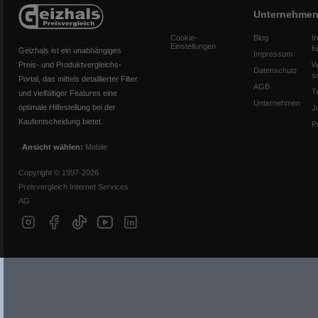
Unternehme
Cookie-
Blog
I
Einstellungen
f
Geizhals ist ein unabhängiges
Impressum
Preis- und Produktvergleichs-
W
Datenschutz
s
Portal, das mittels detaillierter Filter
AGB
T
und vielfältiger Features eine
Unternehmen
optimale Hilfestellung bei der
J
Kaufentscheidung bietet.
P
Ansicht wählen:
Mobile
Copyright © 1997-2026
Preisvergleich Internet Services
AG