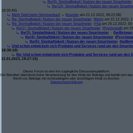
Re(9): Sinnhaftigkeit / Nutzen der neuen Smartmeter
Re(10): Sinnhaftigkeit / Nutzen der neuen Smartm
18:30:40)
Mehr Geld beim Stromverkauf
(
founder
am 22.12.2022, 08:22:08)
Re: Sinnhaftigkeit / Nutzen der neuen Smartmeter
(
Mohy
am 22.12.2022, 1
Re: Sinnhaftigkeit / Nutzen der neuen Smartmeter
(
Ykä
am 25.12.2022, 00:
Re(2): Sinnhaftigkeit / Nutzen der neuen Smartmeter
(
Psychopath
am 26
Re(3): Sinnhaftigkeit / Nutzen der neuen Smartmeter
(
hellbringer
Re(4): Sinnhaftigkeit / Nutzen der neuen Smartmeter
(
Psychopa
Re(5): Sinnhaftigkeit / Nutzen der neuen Smartmeter
(
hellbri
Und schon entwickeln sich Produkte und Services rund um den Smartm
18:30:10)
Re: Und schon entwickeln sich Produkte und Services rund um den 
21.01.2023, 19:27:15)
Dieses Forum ist eine frei zugängliche Diskussionsplattform.
Der Betreiber übernimmt keine Verantwortung für den Inhalt der Beiträge und behält sich das
Recht vor, Beiträge mit rechtswidrigem oder anstößigem Inhalt zu löschen.
Datenschutzerklärung