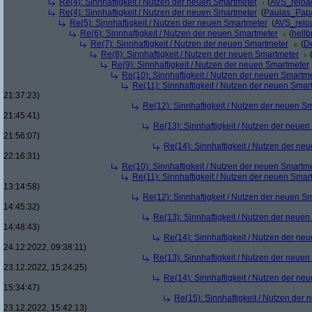
Re(4): Sinnhaftigkeit / Nutzen der neuen Smartmeter
(
AVS_reloa
Re(4): Sinnhaftigkeit / Nutzen der neuen Smartmeter
(
Paulas_Pap
Re(5): Sinnhaftigkeit / Nutzen der neuen Smartmeter
(
AVS_relo
Re(6): Sinnhaftigkeit / Nutzen der neuen Smartmeter
(
hellb
Re(7): Sinnhaftigkeit / Nutzen der neuen Smartmeter
(
De
Re(8): Sinnhaftigkeit / Nutzen der neuen Smartmeter
Re(9): Sinnhaftigkeit / Nutzen der neuen Smartmeter
Re(10): Sinnhaftigkeit / Nutzen der neuen Smartm
Re(11): Sinnhaftigkeit / Nutzen der neuen Smar
21:37:23)
Re(12): Sinnhaftigkeit / Nutzen der neuen S
21:45:41)
Re(13): Sinnhaftigkeit / Nutzen der neue
21:56:07)
Re(14): Sinnhaftigkeit / Nutzen der ne
22:16:31)
Re(10): Sinnhaftigkeit / Nutzen der neuen Smartm
Re(11): Sinnhaftigkeit / Nutzen der neuen Smar
13:14:58)
Re(12): Sinnhaftigkeit / Nutzen der neuen S
14:45:32)
Re(13): Sinnhaftigkeit / Nutzen der neue
14:48:43)
Re(14): Sinnhaftigkeit / Nutzen der ne
24.12.2022, 09:38:11)
Re(13): Sinnhaftigkeit / Nutzen der neue
23.12.2022, 15:24:25)
Re(14): Sinnhaftigkeit / Nutzen der ne
15:34:47)
Re(15): Sinnhaftigkeit / Nutzen der
23.12.2022, 15:42:13)