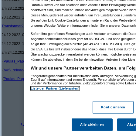
Re(17): Sinnhaftigkeit / Nutze
Durch Auswahl von Alle ablehnen oder Widerruf Ihrer Einwilligung werde
am 23.12.2022, 15:25:55)
deaktiviert sind, sind manche Inhalte und Anzeigen möglicherweise nicht
Re(18): Sinnhaftigkeit / Nu
dieses Menü jederzeit wieder aufrufen, um Ihre Einstellungen zu ändern 
23.12.2022, 16:15:39)
Sie auf den Link Cookie-Einstellungen am unteren Rand der Webseite kli
Re(19): Sinnhaftigkeit /
unseres Website. Weitere Informationen finden Sie in unserer Datensch
Transformer2K-
am 23.12.2022, 16:35:51)
Re(17): Sinnhaftigkeit / Nutze
Sofern Ihre getroffenen Einstellungen auch Anbieter umfassen, die Daten
24.12.2022, 09:32:49)
Angemessenheitsbeschlusses gem Art 45 DSGVO und ohne geeignete G
Re(18): Sinnhaftigkeit / Nu
24.12.2022, 10:17:39)
so gilt Ihre Einwilligung auch hierfür (Art 49 Abs 1 lit a DSGVO). Dies gi
Re(19): Sinnhaftigkeit /
die USA. Es besteht insbesondere das Risiko, dass Ihre Daten durch B
am 24.12.2022, 10:58:05)
Überwachungszwecken verarbeitet werden können, möglicherweise auc
Re(20): Sinnhaftigkei
können Sie abstellen, in dem Sie bei dem jeweiligen Anbieter in der Liste
(
Paulas_Papa
am 24.12.2022, 11:10:09)
Re(21): Sinnhaftigk
Wir und unsere Partner verarbeiten Daten, um Folg
(
AVS_reloaded
am 25.12.2022, 11:12:15)
Re(22): Sinnhaft
Endgeräteeigenschaften zur Identifikation aktiv abfragen. Verwendung 
(
Paulas_Papa
am 25.12.2022, 12:58:11)
Zugriff auf Informationen auf einem Endgerät. Personalisierte Werbung
Re(6): Sinnhaftigkeit / Nutzen der neuen Smartmeter
(
Paula
und der Performance von Inhalten, Zielgruppenforschung sowie Entwic
Re(7): Sinnhaftigkeit / Nutzen der neuen Smartmeter
(
AVS
Liste der Partner (Lieferanten)
Re(8): Sinnhaftigkeit / Nutzen der neuen Smartmeter
(
P
Re(9): Sinnhaftigkeit / Nutzen der neuen Smartmeter
Re(6): Sinnhaftigkeit / Nutzen der neuen Smartmeter
(
Tomi3
Re(7): Sinnhaftigkeit / Nutzen der neuen Smartmeter
(
AVS
Konfigurieren
Re(6): Sinnhaftigkeit / Nutzen der neuen Smartmeter
(
Sonic 
Re(7): Sinnhaftigkeit / Nutzen der neuen Smartmeter
(
AVS
Re(5): Sinnhaftigkeit / Nutzen der neuen Smartmeter
(
killerbee
Re(4): Sinnhaftigkeit / Nutzen der neuen Smartmeter
(
hellbringer
a
Alle ablehnen
Akze
Re(5): Sinnhaftigkeit / Nutzen der neuen Smartmeter
(
-Transf
Re(6): Sinnhaftigkeit / Nutzen der neuen Smartmeter
(
Paula