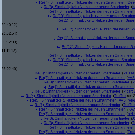
Re(7): Sinnhaftigkeit / Nutzen der neuen Smartmeter
(
Deso
Re(8): Sinnhaftigkeit / Nutzen der neuen Smartmeter
(
h
Re(9): Sinnhaftigkeit / Nutzen der neuen Smartmeter
Re(10): Sinnhaftigkeit / Nutzen der neuen Smartm
Re(11): Sinnhaftigkeit / Nutzen der neuen Smar
21:40:12)
Re(12): Sinnhaftigkeit / Nutzen der neuen S
21:52:54)
Re(11): Sinnhaftigkeit / Nutzen der neuen Smar
09:12:09)
Re(12): Sinnhaftigkeit / Nutzen der neuen S
11:11:18)
Re(9): Sinnhaftigkeit / Nutzen der neuen Smartmeter
Re(10): Sinnhaftigkeit / Nutzen der neuen Smartm
Re(11): Sinnhaftigkeit / Nutzen der neuen Smar
23:02:46)
Re(6): Sinnhaftigkeit / Nutzen der neuen Smartmeter
(
Paula
Re(7): Sinnhaftigkeit / Nutzen der neuen Smartmeter
(
AVS
Re(8): Sinnhaftigkeit / Nutzen der neuen Smartmeter
(
P
Re(9): Sinnhaftigkeit / Nutzen der neuen Smartmeter
Re(6): Sinnhaftigkeit / Nutzen der neuen Smartmeter
(
Picard
Re(4): Sinnhaftigkeit / Nutzen der neuen Smartmeter
(
TuxTux
am 2
Re(5): Sinnhaftigkeit / Nutzen der neuen Smartmeter
(
AVS_relo
Re(6): Sinnhaftigkeit / Nutzen der neuen Smartmeter
(
TuxTu
Re(7): Sinnhaftigkeit / Nutzen der neuen Smartmeter
(
AV
Re(7): Sinnhaftigkeit / Nutzen der neuen Smartmeter
(
hell
Re(8): Sinnhaftigkeit / Nutzen der neuen Smartmeter
(
A
Re(8): Sinnhaftigkeit / Nutzen der neuen Smartmeter
(
T
Re(9): Sinnhaftigkeit / Nutzen der neuen Smartmeter
Re(7): Sinnhaftigkeit / Nutzen der neuen Smartmeter
(
Pau