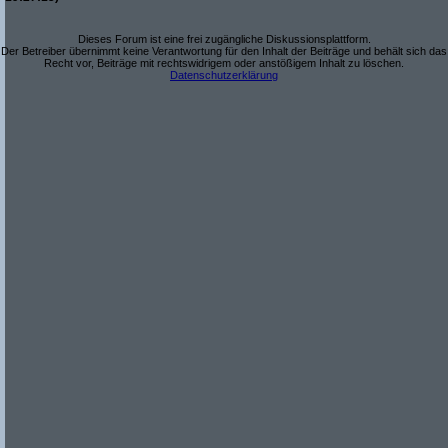
Dieses Forum ist eine frei zugängliche Diskussionsplattform.
Der Betreiber übernimmt keine Verantwortung für den Inhalt der Beiträge und behält sich das
Recht vor, Beiträge mit rechtswidrigem oder anstößigem Inhalt zu löschen.
Datenschutzerklärung