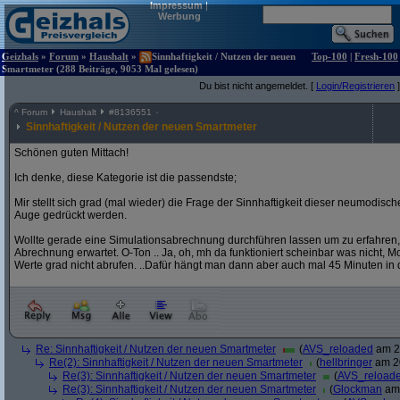
Impressum
|
Werbung
Geizhals
»
Forum
»
Haushalt
»
Sinnhaftigkeit / Nutzen der neuen
Top-100
|
Fresh-100
Smartmeter (288 Beiträge, 9053 Mal gelesen)
Du bist nicht angemeldet. [
Login/Registrieren
]
^
Forum
Haushalt
#
8136551
Sinnhaftigkeit / Nutzen der neuen Smartmeter
Schönen guten Mittach!
Ich denke, diese Kategorie ist die passendste;
Mir stellt sich grad (mal wieder) die Frage der Sinnhaftigkeit dieser neumodis
Auge gedrückt werden.
Wollte gerade eine Simulationsabrechnung durchführen lassen um zu erfahren,
Abrechnung erwartet. O-Ton .. Ja, oh, mh da funktioniert scheinbar was nicht, Mome
Werte grad nicht abrufen. ..Dafür hängt man dann aber auch mal 45 Minuten in 
Re: Sinnhaftigkeit / Nutzen der neuen Smartmeter
(
AVS_reloaded
am 20
Re(2): Sinnhaftigkeit / Nutzen der neuen Smartmeter
(
hellbringer
am 20
Re(3): Sinnhaftigkeit / Nutzen der neuen Smartmeter
(
AVS_reload
Re(3): Sinnhaftigkeit / Nutzen der neuen Smartmeter
(
Glockman
am 