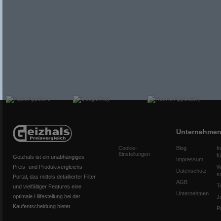
Unternehme
Cookie-
Blog
I
Einstellungen
f
Geizhals ist ein unabhängiges
Impressum
Preis- und Produktvergleichs-
W
Datenschutz
s
Portal, das mittels detaillierter Filter
AGB
T
und vielfältiger Features eine
Unternehmen
optimale Hilfestellung bei der
J
Kaufentscheidung bietet.
P