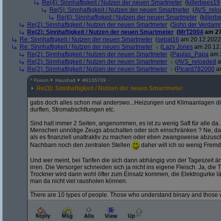
Re(4): Sinnhaftigkeit / Nutzen der neuen Smartmeter
(
killerbees19
Re(5): Sinnhaftigkeit / Nutzen der neuen Smartmeter
(
AVS_relo
Re(6): Sinnhaftigkeit / Nutzen der neuen Smartmeter
(
killer
Re(2): Sinnhaftigkeit / Nutzen der neuen Smartmeter
(
Sohn der Verdam
Re(2): Sinnhaftigkeit / Nutzen der neuen Smartmeter
(
MrT2004
am 27
Re: Sinnhaftigkeit / Nutzen der neuen Smartmeter
(
sebat16
am 20.12.2022,
Re: Sinnhaftigkeit / Nutzen der neuen Smartmeter
(
Lazy Jones
am 20.12.
Re(2): Sinnhaftigkeit / Nutzen der neuen Smartmeter
(
Paulas_Papa
am 2
Re(2): Sinnhaftigkeit / Nutzen der neuen Smartmeter
(
AVS_reloaded
a
Re(2): Sinnhaftigkeit / Nutzen der neuen Smartmeter
(
Picard782000
am
^
Forum
Haushalt
#
8136709
Re(3): Sinnhaftigkeit / Nutzen der neuen Smartmeter
gabs doch alles schon mal anderswo...Heizungen und Klimaanlagen di
durften, Stromabschltungen etc.
Sind halt immer 2 Seiten, angenommen, es ist zu wenig Saft für alle da
Menschen unnötige Zeugs abschalten oder sich einschränken ? Ne, das h
als es finanziell unattraktiv zu machen oder eben zwangsweise abzusc
Nachbarn noch den zentralen Stellen
daher will ich so wenig Fremde
Und wer meint, bei Tarifen die sich dann abhängig von der Tageszeit ä
irren. Die Versorger schneiden sich ja nicht ins eigene Fleisch. Ja, d
Trockner wird dann wohl öfter zum Einsatz kommen, die Elektrogurke lä
man da nicht viel rausholen können.
_______________________________________________________
There are 10 types of people. Those who understand binary and those 