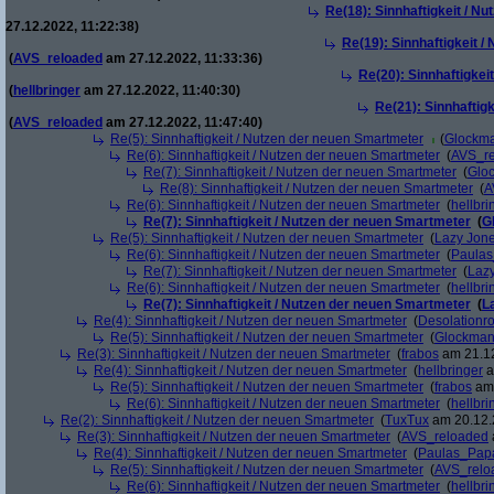
Re(18): Sinnhaftigkeit / N
27.12.2022, 11:22:38)
Re(19): Sinnhaftigkeit 
(
AVS_reloaded
am 27.12.2022, 11:33:36)
Re(20): Sinnhaftigkei
(
hellbringer
am 27.12.2022, 11:40:30)
Re(21): Sinnhaftig
(
AVS_reloaded
am 27.12.2022, 11:47:40)
Re(5): Sinnhaftigkeit / Nutzen der neuen Smartmeter
(
Glockm
Re(6): Sinnhaftigkeit / Nutzen der neuen Smartmeter
(
AVS_r
Re(7): Sinnhaftigkeit / Nutzen der neuen Smartmeter
(
Glo
Re(8): Sinnhaftigkeit / Nutzen der neuen Smartmeter
(
A
Re(6): Sinnhaftigkeit / Nutzen der neuen Smartmeter
(
hellbri
Re(7): Sinnhaftigkeit / Nutzen der neuen Smartmeter
(
G
Re(5): Sinnhaftigkeit / Nutzen der neuen Smartmeter
(
Lazy Jon
Re(6): Sinnhaftigkeit / Nutzen der neuen Smartmeter
(
Paula
Re(7): Sinnhaftigkeit / Nutzen der neuen Smartmeter
(
Laz
Re(6): Sinnhaftigkeit / Nutzen der neuen Smartmeter
(
hellbri
Re(7): Sinnhaftigkeit / Nutzen der neuen Smartmeter
(
L
Re(4): Sinnhaftigkeit / Nutzen der neuen Smartmeter
(
Desolationr
Re(5): Sinnhaftigkeit / Nutzen der neuen Smartmeter
(
Glockma
Re(3): Sinnhaftigkeit / Nutzen der neuen Smartmeter
(
frabos
am 21.12
Re(4): Sinnhaftigkeit / Nutzen der neuen Smartmeter
(
hellbringer
a
Re(5): Sinnhaftigkeit / Nutzen der neuen Smartmeter
(
frabos
am 
Re(6): Sinnhaftigkeit / Nutzen der neuen Smartmeter
(
hellbri
Re(2): Sinnhaftigkeit / Nutzen der neuen Smartmeter
(
TuxTux
am 20.12.
Re(3): Sinnhaftigkeit / Nutzen der neuen Smartmeter
(
AVS_reloaded
Re(4): Sinnhaftigkeit / Nutzen der neuen Smartmeter
(
Paulas_Pap
Re(5): Sinnhaftigkeit / Nutzen der neuen Smartmeter
(
AVS_relo
Re(6): Sinnhaftigkeit / Nutzen der neuen Smartmeter
(
hellbri