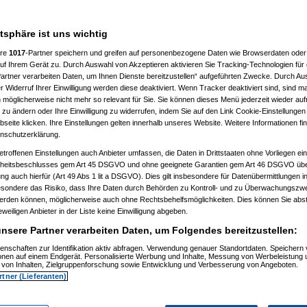
a
am 20.12.2022, 19:49:30)
aded
am 20.12.2022, 20:11:49)
ringer
am 20.12.2022, 20:19:51)
atsphäre ist uns wichtig
solationrob
am 20.12.2022, 20:45:41)
(
hellbringer
am 20.12.2022, 21:05:18)
ere
1017
-Partner speichern und greifen auf personenbezogene Daten wie Browserdaten oder 
(
AVS_reloaded
am 20.12.2022, 21:19:58)
eter
(
hellbringer
am 20.12.2022, 21:27:56)
f Ihrem Gerät zu. Durch Auswahl von Akzeptieren aktivieren Sie Tracking-Technologien für d
tmeter
(
AVS_reloaded
am 20.12.2022, 21:37:23)
artner verarbeiten Daten, um Ihnen Dienste bereitzustellen“ aufgeführten Zwecke. Durch Aus
martmeter
(
hellbringer
am 20.12.2022, 21:45:41)
 Widerruf Ihrer Einwilligung werden diese deaktiviert. Wenn Tracker deaktiviert sind, sind m
n Smartmeter
(
AVS_reloaded
am 20.12.2022, 21:56:07)
 möglicherweise nicht mehr so relevant für Sie. Sie können dieses Menü jederzeit wieder auf
uen Smartmeter
(
hellbringer
am 20.12.2022, 22:16:31)
 zu ändern oder Ihre Einwilligung zu widerrufen, indem Sie auf den Link Cookie-Einstellunge
eter
(
Superflo
am 23.12.2022, 12:22:08)
eite klicken. Ihre Einstellungen gelten innerhalb unseres Website. Weitere Informationen fin
tmeter
(
AVS_reloaded
am 23.12.2022, 13:14:58)
nschutzerklärung.
martmeter
(
hellbringer
am 23.12.2022, 14:45:32)
n Smartmeter
(
Paulas_Papa
am 23.12.2022, 14:48:43)
etroffenen Einstellungen auch Anbieter umfassen, die Daten in Drittstaaten ohne Vorliegen ei
uen Smartmeter
(
AVS_reloaded
am 24.12.2022, 09:38:11)
itsbeschlusses gem Art 45 DSGVO und ohne geeignete Garantien gem Art 46 DSGVO übermi
n Smartmeter
(
-Transformer2K-
am 23.12.2022, 15:24:25)
gung auch hierfür (Art 49 Abs 1 lit a DSGVO). Dies gilt insbesondere für Datenübermittlungen i
uen Smartmeter
(
hellbringer
am 23.12.2022, 15:34:47)
 neuen Smartmeter
(
-Transformer2K-
am 23.12.2022, 15:42:13)
esondere das Risiko, dass Ihre Daten durch Behörden zu Kontroll- und zu Überwachungsz
der neuen Smartmeter
(
hellbringer
am 23.12.2022, 16:21:09)
werden können, möglicherweise auch ohne Rechtsbehelfsmöglichkeiten. Dies können Sie abst
n der neuen Smartmeter
(
-Transformer2K-
am 23.12.2022, 16:42:05)
eweiligen Anbieter in der Liste keine Einwilligung abgeben.
n Smartmeter
(
AVS_reloaded
am 24.12.2022, 09:37:46)
neuen Smartmeter
(
hellbringer
am 27.12.2022, 11:09:00)
nsere Partner verarbeiten Daten, um Folgendes bereitzustellen:
tmeter
(
Paulas_Papa
am 23.12.2022, 14:51:10)
enschaften zur Identifikation aktiv abfragen. Verwendung genauer Standortdaten. Speichern 
martmeter
(
AVS_reloaded
am 24.12.2022, 09:38:33)
ionen auf einem Endgerät. Personalisierte Werbung und Inhalte, Messung von Werbeleistung 
_reloaded
am 20.12.2022, 21:17:49)
von Inhalten, Zielgruppenforschung sowie Entwicklung und Verbesserung von Angeboten.
ellbringer
am 20.12.2022, 21:24:09)
rtner (Lieferanten)
(
AVS_reloaded
am 20.12.2022, 21:27:26)
eter
(
hellbringer
am 20.12.2022, 21:34:06)
tmeter
(
AVS_reloaded
am 20.12.2022, 21:38:37)