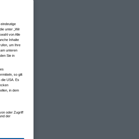
eindeutige
ie unter „Wir
wahl von Alle
anche Inhalte
rufen, um Ihre
n am unteren
den Sie in
nes
tteln, so gilt
n die USA. Es
wecken
ellen, in dem
von oder Zugriff
und der