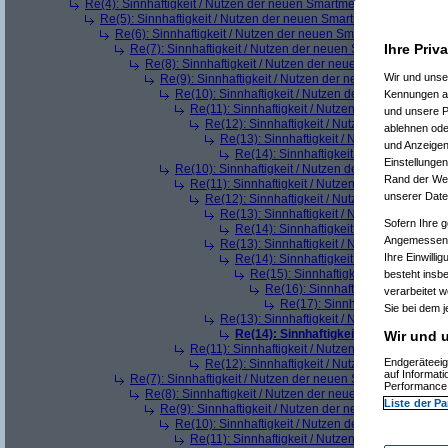
Re(4): Sinnhaftigkeit / Nutzen der neuen Smartmeter
(
Paulas_Pap
Re(5): Sinnhaftigkeit / Nutzen der neuen Smartmeter
(
AVS_relo
Re(6): Sinnhaftigkeit / Nutzen der neuen Smartmeter
(
hellb
Ihre Priv
Re(7): Sinnhaftigkeit / Nutzen der neuen Smartmeter
(
De
Re(8): Sinnhaftigkeit / Nutzen der neuen Smartmeter
Wir und uns
Re(9): Sinnhaftigkeit / Nutzen der neuen Smartmeter
Re(10): Sinnhaftigkeit / Nutzen der neuen Smartm
Kennungen au
Re(11): Sinnhaftigkeit / Nutzen der neuen Smar
und unsere P
Re(12): Sinnhaftigkeit / Nutzen der neuen S
ablehnen oder
Re(13): Sinnhaftigkeit / Nutzen der neue
und Anzeigen
Re(14): Sinnhaftigkeit / Nutzen der ne
Einstellungen
Re(10): Sinnhaftigkeit / Nutzen der neuen Smartm
Rand der Webs
Re(11): Sinnhaftigkeit / Nutzen der neuen Smar
unserer Date
Re(12): Sinnhaftigkeit / Nutzen der neuen S
Re(13): Sinnhaftigkeit / Nutzen der neue
Sofern Ihre g
Re(14): Sinnhaftigkeit / Nutzen der ne
Angemessenhe
Re(13): Sinnhaftigkeit / Nutzen der neue
Ihre Einwilli
Re(14): Sinnhaftigkeit / Nutzen der ne
Re(15): Sinnhaftigkeit / Nutzen der
besteht insb
Re(16): Sinnhaftigkeit / Nutzen 
verarbeitet 
Re(17): Sinnhaftigkeit / Nutze
Sie bei dem j
Re(13): Sinnhaftigkeit / Nutzen der neue
Re(14): Sinnhaftigkeit / Nutzen der 
Wir und u
Re(11): Sinnhaftigkeit / Nutzen der neuen Smar
Endgeräteeig
Re(12): Sinnhaftigkeit / Nutzen der neuen S
auf Informat
Re(7): Sinnhaftigkeit / Nutzen der neuen Smartmeter
(
AVS
Performance 
Re(8): Sinnhaftigkeit / Nutzen der neuen Smartmeter
(
h
Liste der Pa
Re(9): Sinnhaftigkeit / Nutzen der neuen Smartmeter
Re(10): Sinnhaftigkeit / Nutzen der neuen Smartm
Re(11): Sinnhaftigkeit / Nutzen der neuen Smar