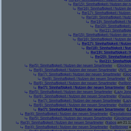
Re(15): Sinnhaftigkeit / Nutzen der
Re(16): Sinnhaftigkeit / Nutzen 
Re(17): Sinnhaftigkeit / Nutze
Re(18): Sinnhaftigkeit / Nu
Re(19): Sinnhaftigkeit /
Re(20): Sinnhaftigkei
Re(21): Sinnhaftigk
Re(15): Sinnhaftigkeit / Nutzen der
Re(16): Sinnhaftigkeit / Nutzen 
Re(17): Sinnhaftigkeit / Nut
Re(18): Sinnhaftigkeit / N
Re(19): Sinnhaftigkeit 
Re(20): Sinnhaftigkei
Re(21): Sinnhaftig
Re(5): Sinnhaftigkeit / Nutzen der neuen Smartmeter
(
Glockm
Re(6): Sinnhaftigkeit / Nutzen der neuen Smartmeter
(
AVS_r
Re(7): Sinnhaftigkeit / Nutzen der neuen Smartmeter
(
Glo
Re(8): Sinnhaftigkeit / Nutzen der neuen Smartmeter
(
A
Re(6): Sinnhaftigkeit / Nutzen der neuen Smartmeter
(
hellbri
Re(7): Sinnhaftigkeit / Nutzen der neuen Smartmeter
(
G
Re(5): Sinnhaftigkeit / Nutzen der neuen Smartmeter
(
Lazy Jon
Re(6): Sinnhaftigkeit / Nutzen der neuen Smartmeter
(
Paula
Re(7): Sinnhaftigkeit / Nutzen der neuen Smartmeter
(
Laz
Re(6): Sinnhaftigkeit / Nutzen der neuen Smartmeter
(
hellbri
Re(7): Sinnhaftigkeit / Nutzen der neuen Smartmeter
(
L
Re(4): Sinnhaftigkeit / Nutzen der neuen Smartmeter
(
Desolationr
Re(5): Sinnhaftigkeit / Nutzen der neuen Smartmeter
(
Glockma
Re(3): Sinnhaftigkeit / Nutzen der neuen Smartmeter
(
frabos
am 21.12
Re(4): Sinnhaftigkeit / Nutzen der neuen Smartmeter
(
hellbringer
a