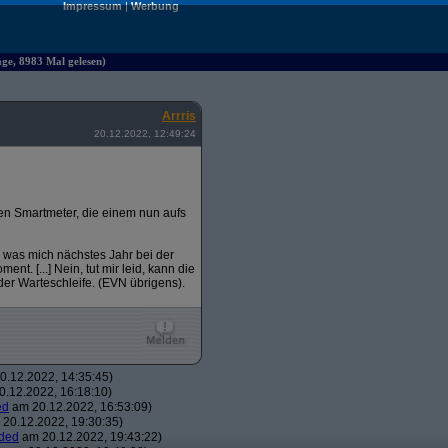
Impressum
|
Werbung
äge, 8983 Mal gelesen)
Arrris
20.12.2022, 12:49:24
chen Smartmeter, die einem nun aufs
 was mich nächstes Jahr bei der
nt. [...] Nein, tut mir leid, kann die
der Warteschleife. (EVN übrigens).
.12.2022, 14:35:45)
.12.2022, 16:18:10)
ed
am 20.12.2022, 16:53:09)
20.12.2022, 19:30:35)
ded
am 20.12.2022, 19:43:22)