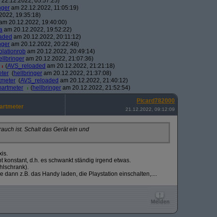
22.12.2022, 05:57:25)
nger
am 22.12.2022, 11:05:19)
2022, 19:35:18)
am 20.12.2022, 19:40:00)
a
am 20.12.2022, 19:52:22)
aded
am 20.12.2022, 20:11:12)
nger
am 20.12.2022, 20:22:48)
lationrob
am 20.12.2022, 20:49:14)
ellbringer
am 20.12.2022, 21:07:36)
(
AVS_reloaded
am 20.12.2022, 21:21:18)
eter
(
hellbringer
am 20.12.2022, 21:37:08)
tmeter
(
AVS_reloaded
am 20.12.2022, 21:40:12)
martmeter
(
hellbringer
am 20.12.2022, 21:52:54)
Picard782000
martmeter
21.12.2022, 09:12:09
uch ist. Schalt das Gerät ein und
xis.
t konstant, d.h. es schwankt ständig irgend etwas.
hlschrank).
dann z.B. das Handy laden, die Playstation einschalten,....