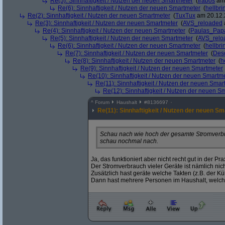
Re(5): Sinnhaftigkeit / Nutzen der neuen Smartmeter
(
frabos
am 
Re(6): Sinnhaftigkeit / Nutzen der neuen Smartmeter
(
hellbri
Re(2): Sinnhaftigkeit / Nutzen der neuen Smartmeter
(
TuxTux
am 20.12.
Re(3): Sinnhaftigkeit / Nutzen der neuen Smartmeter
(
AVS_reloaded
Re(4): Sinnhaftigkeit / Nutzen der neuen Smartmeter
(
Paulas_Pap
Re(5): Sinnhaftigkeit / Nutzen der neuen Smartmeter
(
AVS_relo
Re(6): Sinnhaftigkeit / Nutzen der neuen Smartmeter
(
hellbri
Re(7): Sinnhaftigkeit / Nutzen der neuen Smartmeter
(
Deso
Re(8): Sinnhaftigkeit / Nutzen der neuen Smartmeter
(
h
Re(9): Sinnhaftigkeit / Nutzen der neuen Smartmeter
Re(10): Sinnhaftigkeit / Nutzen der neuen Smartm
Re(11): Sinnhaftigkeit / Nutzen der neuen Smar
Re(12): Sinnhaftigkeit / Nutzen der neuen S
^
Forum
Haushalt
#
8136697
Re(11): Sinnhaftigkeit / Nutzen der neuen S
Schau nach wie hoch der gesamte Stromverbra
schau nochmal nach.
Ja, das funktioniert aber nicht recht gut in der Pra
Der Stromverbrauch vieler Geräte ist nämlich nich
Zusätzlich hast geräte welche Takten (z.B. der Kü
Dann hast mehrere Personen im Haushalt, welche 