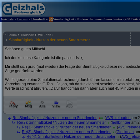
Geizhals
»
Forum
»
Haushalt
»
Sinnhaftigkeit / Nutzen der neuen Smartmeter (288 Beitr
^
Forum
Haushalt
#
8136551
Sinnhaftigkeit / Nutzen der neuen Smartmeter
Schönen guten Mittach!
Ich denke, diese Kategorie ist die passendste;
Mir stellt sich grad (mal wieder) die Frage der Sinnhaftigkeit dieser neumodis
Auge gedrückt werden.
Wollte gerade eine Simulationsabrechnung durchführen lassen um zu erfahren,
Abrechnung erwartet. O-Ton .. Ja, oh, mh da funktioniert scheinbar was nicht, Mome
Werte grad nicht abrufen. ..Dafür hängt man dann aber auch mal 45 Minuten in 
Re: Sinnhaftigkeit / Nutzen der neuen Smartmeter
(
AVS_reloaded
am 20
Re(2): Sinnhaftigkeit / Nutzen der neuen Smartmeter
(
hellbringer
am 20
Re(3): Sinnhaftigkeit / Nutzen der neuen Smartmeter
(
AVS_reload
Re(3): Sinnhaftigkeit / Nutzen der neuen Smartmeter
(
Glockman
am 
Re(4): Sinnhaftigkeit / Nutzen der neuen Smartmeter
(
AVS_reloa