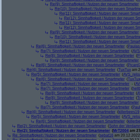
Re(9): Sinnhaftigkeit / Nutzen der neuen Smartmeter
Re(10): Sinnhaftigkeit / Nutzen der neuen Smartm
Re(11): Sinnhaftigkeit / Nutzen der neuen Smar
Re(12): Sinnhaftigkeit / Nutzen der neuen S
Re(11): Sinnhaftigkeit / Nutzen der neuen Smar
Re(12): Sinnhaftigkeit / Nutzen der neuen S
Re(9): Sinnhaftigkeit / Nutzen der neuen Smartmeter
Re(10): Sinnhaftigkeit / Nutzen der neuen Smartm
Re(11): Sinnhaftigkeit / Nutzen der neuen Smar
Re(6): Sinnhaftigkeit / Nutzen der neuen Smartmeter
(
Paula
Re(7): Sinnhaftigkeit / Nutzen der neuen Smartmeter
(
AVS
Re(8): Sinnhaftigkeit / Nutzen der neuen Smartmeter
(
P
Re(9): Sinnhaftigkeit / Nutzen der neuen Smartmeter
Re(6): Sinnhaftigkeit / Nutzen der neuen Smartmeter
(
Picard
Re(4): Sinnhaftigkeit / Nutzen der neuen Smartmeter
(
TuxTux
am 2
Re(5): Sinnhaftigkeit / Nutzen der neuen Smartmeter
(
AVS_relo
Re(6): Sinnhaftigkeit / Nutzen der neuen Smartmeter
(
TuxTu
Re(7): Sinnhaftigkeit / Nutzen der neuen Smartmeter
(
AV
Re(7): Sinnhaftigkeit / Nutzen der neuen Smartmeter
(
hell
Re(8): Sinnhaftigkeit / Nutzen der neuen Smartmeter
(
A
Re(8): Sinnhaftigkeit / Nutzen der neuen Smartmeter
(
T
Re(9): Sinnhaftigkeit / Nutzen der neuen Smartmeter
Re(7): Sinnhaftigkeit / Nutzen der neuen Smartmeter
(
Pau
Re(4): Sinnhaftigkeit / Nutzen der neuen Smartmeter
(
killerbees19
Re(5): Sinnhaftigkeit / Nutzen der neuen Smartmeter
(
AVS_relo
Re(6): Sinnhaftigkeit / Nutzen der neuen Smartmeter
(
killer
Re(2): Sinnhaftigkeit / Nutzen der neuen Smartmeter
(
Sohn der Verdam
Re(2): Sinnhaftigkeit / Nutzen der neuen Smartmeter
(
MrT2004
am 27
Re: Sinnhaftigkeit / Nutzen der neuen Smartmeter
(
sebat16
am 20.12.2022,