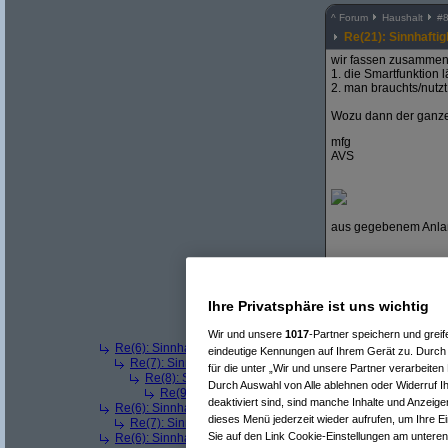
^
Forum
Haushalt
#
Re(21): Sinnhafti
wir fassen zusammen
1. die Smartfunktion 
2. man brauchts/nutz
Wozu dann der ganze 
mfg
AVS
aus gegebenem Anlaß:
Ihre Privatsphäre ist uns wichtig
Re(22): Sinnhaft
Wir und unsere
1017
-Partner speichern und gre
Re(6): Sinnhaftigkeit / Nutzen der neuen Smartmeter
(
Paula
eindeutige Kennungen auf Ihrem Gerät zu. Durch 
Re(7): Sinnhaftigkeit / Nutzen der neuen Smartmeter
(
AVS
für die unter „Wir und unsere Partner verarbeite
Re(8): Sinnhaftigkeit / Nutzen der neuen Smartmeter
(
P
Durch Auswahl von Alle ablehnen oder Widerruf Ih
Re(9): Sinnhaftigkeit / Nutzen der neuen Smartmeter
deaktiviert sind, sind manche Inhalte und Anzeige
Re(6): Sinnhaftigkeit / Nutzen der neuen Smartmeter
(
Tomi3
dieses Menü jederzeit wieder aufrufen, um Ihre Ei
Re(7): Sinnhaftigkeit / Nutzen der neuen Smartmeter
(
AVS
Sie auf den Link Cookie-Einstellungen am unteren
Re(6): Sinnhaftigkeit / Nutzen der neuen Smartmeter
(
Sonic 