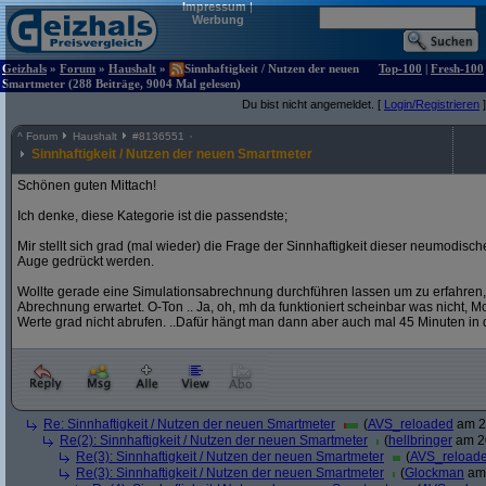
Impressum
|
Werbung
Geizhals
»
Forum
»
Haushalt
»
Sinnhaftigkeit / Nutzen der neuen
Top-100
|
Fresh-100
Smartmeter (288 Beiträge, 9004 Mal gelesen)
Du bist nicht angemeldet. [
Login/Registrieren
]
^
Forum
Haushalt
#
8136551
Sinnhaftigkeit / Nutzen der neuen Smartmeter
Schönen guten Mittach!
Ich denke, diese Kategorie ist die passendste;
Mir stellt sich grad (mal wieder) die Frage der Sinnhaftigkeit dieser neumodis
Auge gedrückt werden.
Wollte gerade eine Simulationsabrechnung durchführen lassen um zu erfahren,
Abrechnung erwartet. O-Ton .. Ja, oh, mh da funktioniert scheinbar was nicht, Mome
Werte grad nicht abrufen. ..Dafür hängt man dann aber auch mal 45 Minuten in 
Re: Sinnhaftigkeit / Nutzen der neuen Smartmeter
(
AVS_reloaded
am 20
Re(2): Sinnhaftigkeit / Nutzen der neuen Smartmeter
(
hellbringer
am 20
Re(3): Sinnhaftigkeit / Nutzen der neuen Smartmeter
(
AVS_reload
Re(3): Sinnhaftigkeit / Nutzen der neuen Smartmeter
(
Glockman
am 