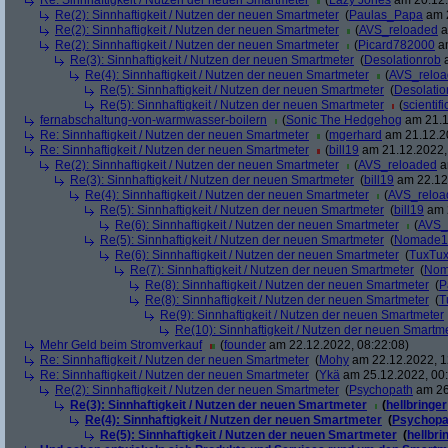
Re: Sinnhaftigkeit / Nutzen der neuen Smartmeter
(
Lazy Jones
am 20.12.
Re(2): Sinnhaftigkeit / Nutzen der neuen Smartmeter
(
Paulas_Papa
am 2
Re(2): Sinnhaftigkeit / Nutzen der neuen Smartmeter
(
AVS_reloaded
a
Re(2): Sinnhaftigkeit / Nutzen der neuen Smartmeter
(
Picard782000
am
Re(3): Sinnhaftigkeit / Nutzen der neuen Smartmeter
(
Desolationrob
a
Re(4): Sinnhaftigkeit / Nutzen der neuen Smartmeter
(
AVS_relo
Re(5): Sinnhaftigkeit / Nutzen der neuen Smartmeter
(
Desolatio
Re(5): Sinnhaftigkeit / Nutzen der neuen Smartmeter
(
scientifi
fernabschaltung-von-warmwasser-boilern
(
Sonic The Hedgehog
am 21.1
Re: Sinnhaftigkeit / Nutzen der neuen Smartmeter
(
mgerhard
am 21.12.20
Re: Sinnhaftigkeit / Nutzen der neuen Smartmeter
(
bill19
am 21.12.2022,
Re(2): Sinnhaftigkeit / Nutzen der neuen Smartmeter
(
AVS_reloaded
a
Re(3): Sinnhaftigkeit / Nutzen der neuen Smartmeter
(
bill19
am 22.12.
Re(4): Sinnhaftigkeit / Nutzen der neuen Smartmeter
(
AVS_reloa
Re(5): Sinnhaftigkeit / Nutzen der neuen Smartmeter
(
bill19
am 2
Re(6): Sinnhaftigkeit / Nutzen der neuen Smartmeter
(
AVS_
Re(5): Sinnhaftigkeit / Nutzen der neuen Smartmeter
(
Nomade1
Re(6): Sinnhaftigkeit / Nutzen der neuen Smartmeter
(
TuxTu
Re(7): Sinnhaftigkeit / Nutzen der neuen Smartmeter
(
Nom
Re(8): Sinnhaftigkeit / Nutzen der neuen Smartmeter
(
P
Re(8): Sinnhaftigkeit / Nutzen der neuen Smartmeter
(
T
Re(9): Sinnhaftigkeit / Nutzen der neuen Smartmeter
Re(10): Sinnhaftigkeit / Nutzen der neuen Smartm
Mehr Geld beim Stromverkauf
(
founder
am 22.12.2022, 08:22:08)
Re: Sinnhaftigkeit / Nutzen der neuen Smartmeter
(
Mohy
am 22.12.2022, 1
Re: Sinnhaftigkeit / Nutzen der neuen Smartmeter
(
Ykä
am 25.12.2022, 00:
Re(2): Sinnhaftigkeit / Nutzen der neuen Smartmeter
(
Psychopath
am 26
Re(3): Sinnhaftigkeit / Nutzen der neuen Smartmeter
(
hellbringer
Re(4): Sinnhaftigkeit / Nutzen der neuen Smartmeter
(
Psychopa
Re(5): Sinnhaftigkeit / Nutzen der neuen Smartmeter
(
hellbri