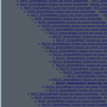
Re(4): Sinnhaftigkeit / Nutzen der neuen Smartmeter
(
AVS_reloa
Re(4): Sinnhaftigkeit / Nutzen der neuen Smartmeter
(
Paulas_Pap
Re(5): Sinnhaftigkeit / Nutzen der neuen Smartmeter
(
AVS_relo
Re(6): Sinnhaftigkeit / Nutzen der neuen Smartmeter
(
hellb
Re(7): Sinnhaftigkeit / Nutzen der neuen Smartmeter
(
De
Re(8): Sinnhaftigkeit / Nutzen der neuen Smartmeter
Re(9): Sinnhaftigkeit / Nutzen der neuen Smartmeter
Re(10): Sinnhaftigkeit / Nutzen der neuen Smartm
Re(11): Sinnhaftigkeit / Nutzen der neuen Smar
Re(12): Sinnhaftigkeit / Nutzen der neuen S
Re(13): Sinnhaftigkeit / Nutzen der neue
Re(14): Sinnhaftigkeit / Nutzen der ne
Re(10): Sinnhaftigkeit / Nutzen der neuen Smartm
Re(11): Sinnhaftigkeit / Nutzen der neuen Smar
Re(12): Sinnhaftigkeit / Nutzen der neuen S
Re(13): Sinnhaftigkeit / Nutzen der neue
Re(14): Sinnhaftigkeit / Nutzen der ne
Re(13): Sinnhaftigkeit / Nutzen der neue
Re(14): Sinnhaftigkeit / Nutzen der ne
Re(15): Sinnhaftigkeit / Nutzen der
Re(16): Sinnhaftigkeit / Nutzen 
Re(17): Sinnhaftigkeit / Nutze
Re(13): Sinnhaftigkeit / Nutzen der neue
Re(14): Sinnhaftigkeit / Nutzen der 
Re(11): Sinnhaftigkeit / Nutzen der neuen Smar
Re(12): Sinnhaftigkeit / Nutzen der neuen S
Re(7): Sinnhaftigkeit / Nutzen der neuen Smartmeter
(
AVS
Re(8): Sinnhaftigkeit / Nutzen der neuen Smartmeter
(
h
Re(9): Sinnhaftigkeit / Nutzen der neuen Smartmeter
Re(10): Sinnhaftigkeit / Nutzen der neuen Smartm