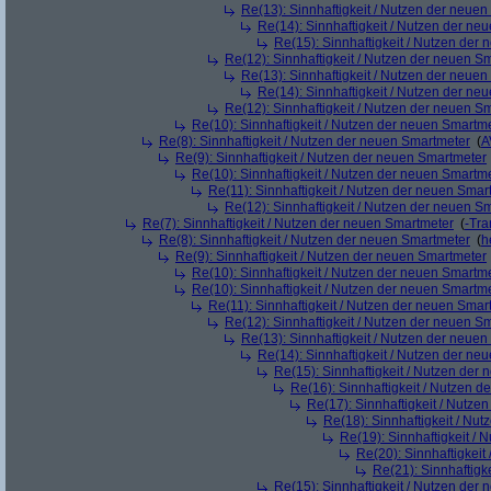
Re(13): Sinnhaftigkeit / Nutzen der neue
Re(14): Sinnhaftigkeit / Nutzen der ne
Re(15): Sinnhaftigkeit / Nutzen der
Re(12): Sinnhaftigkeit / Nutzen der neuen S
Re(13): Sinnhaftigkeit / Nutzen der neue
Re(14): Sinnhaftigkeit / Nutzen der ne
Re(12): Sinnhaftigkeit / Nutzen der neuen S
Re(10): Sinnhaftigkeit / Nutzen der neuen Smartm
Re(8): Sinnhaftigkeit / Nutzen der neuen Smartmeter
(
A
Re(9): Sinnhaftigkeit / Nutzen der neuen Smartmeter
Re(10): Sinnhaftigkeit / Nutzen der neuen Smartm
Re(11): Sinnhaftigkeit / Nutzen der neuen Smar
Re(12): Sinnhaftigkeit / Nutzen der neuen S
Re(7): Sinnhaftigkeit / Nutzen der neuen Smartmeter
(
-Tra
Re(8): Sinnhaftigkeit / Nutzen der neuen Smartmeter
(
h
Re(9): Sinnhaftigkeit / Nutzen der neuen Smartmeter
Re(10): Sinnhaftigkeit / Nutzen der neuen Smartm
Re(10): Sinnhaftigkeit / Nutzen der neuen Smartm
Re(11): Sinnhaftigkeit / Nutzen der neuen Smar
Re(12): Sinnhaftigkeit / Nutzen der neuen S
Re(13): Sinnhaftigkeit / Nutzen der neue
Re(14): Sinnhaftigkeit / Nutzen der ne
Re(15): Sinnhaftigkeit / Nutzen der
Re(16): Sinnhaftigkeit / Nutzen 
Re(17): Sinnhaftigkeit / Nutze
Re(18): Sinnhaftigkeit / Nu
Re(19): Sinnhaftigkeit /
Re(20): Sinnhaftigkei
Re(21): Sinnhaftigk
Re(15): Sinnhaftigkeit / Nutzen der