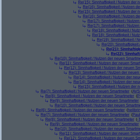
Re(15): Sinnhaftigkeit / Nutzen der
Re(16): Sinnhaftigkeit / Nutzen 
Re(15): Sinnhaftigkeit / Nutzen der
Re(16): Sinnhaftigkeit / Nutzen 
Re(17): Sinnhaftigkeit / Nutze
Re(17): Sinnhaftigkeit / Nutze
Re(18): Sinnhaftigkeit / Nu
Re(18): Sinnhaftigkeit / Nu
Re(19): Sinnhaftigkeit /
Re(20): Sinnhaftigkei
Re(21): Sinnhaftig
Re(22): Sinnhaf
Re(10): Sinnhaftigkeit / Nutzen der neuen Smartm
Re(11): Sinnhaftigkeit / Nutzen der neuen Smar
Re(12): Sinnhaftigkeit / Nutzen der neuen S
Re(13): Sinnhaftigkeit / Nutzen der neue
Re(14): Sinnhaftigkeit / Nutzen der ne
Re(14): Sinnhaftigkeit / Nutzen der ne
Re(15): Sinnhaftigkeit / Nutzen der
Re(7): Sinnhaftigkeit / Nutzen der neuen Smartmeter
(
AVS
Re(8): Sinnhaftigkeit / Nutzen der neuen Smartmeter
(
P
Re(9): Sinnhaftigkeit / Nutzen der neuen Smartmeter
Re(10): Sinnhaftigkeit / Nutzen der neuen Smartm
Re(6): Sinnhaftigkeit / Nutzen der neuen Smartmeter
(
hellbri
Re(7): Sinnhaftigkeit / Nutzen der neuen Smartmeter
(
Pau
Re(8): Sinnhaftigkeit / Nutzen der neuen Smartmeter
(
-
Re(9): Sinnhaftigkeit / Nutzen der neuen Smartmeter
Re(10): Sinnhaftigkeit / Nutzen der neuen Smartm
Re(11): Sinnhaftigkeit / Nutzen der neuen Smar
Re(12): Sinnhaftigkeit / Nutzen der neuen S