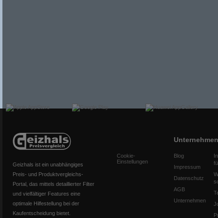
Unternehme
Cookie-
Blog
I
Einstellungen
f
Geizhals ist ein unabhängiges
Impressum
Preis- und Produktvergleichs-
W
Datenschutz
s
Portal, das mittels detaillierter Filter
AGB
T
und vielfältiger Features eine
Unternehmen
optimale Hilfestellung bei der
J
Kaufentscheidung bietet.
P