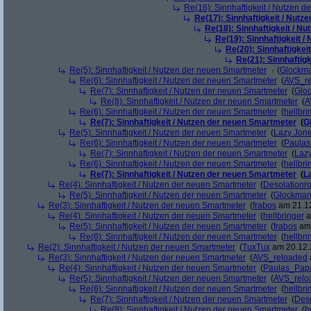
Re(16): Sinnhaftigkeit / Nutzen 
Re(17): Sinnhaftigkeit / Nut
Re(18): Sinnhaftigkeit / N
Re(19): Sinnhaftigkeit 
Re(20): Sinnhaftigkei
Re(21): Sinnhaftig
Re(5): Sinnhaftigkeit / Nutzen der neuen Smartmeter
(
Glockm
Re(6): Sinnhaftigkeit / Nutzen der neuen Smartmeter
(
AVS_r
Re(7): Sinnhaftigkeit / Nutzen der neuen Smartmeter
(
Glo
Re(8): Sinnhaftigkeit / Nutzen der neuen Smartmeter
(
A
Re(6): Sinnhaftigkeit / Nutzen der neuen Smartmeter
(
hellbri
Re(7): Sinnhaftigkeit / Nutzen der neuen Smartmeter
(
G
Re(5): Sinnhaftigkeit / Nutzen der neuen Smartmeter
(
Lazy Jon
Re(6): Sinnhaftigkeit / Nutzen der neuen Smartmeter
(
Paula
Re(7): Sinnhaftigkeit / Nutzen der neuen Smartmeter
(
Laz
Re(6): Sinnhaftigkeit / Nutzen der neuen Smartmeter
(
hellbri
Re(7): Sinnhaftigkeit / Nutzen der neuen Smartmeter
(
L
Re(4): Sinnhaftigkeit / Nutzen der neuen Smartmeter
(
Desolationr
Re(5): Sinnhaftigkeit / Nutzen der neuen Smartmeter
(
Glockma
Re(3): Sinnhaftigkeit / Nutzen der neuen Smartmeter
(
frabos
am 21.12
Re(4): Sinnhaftigkeit / Nutzen der neuen Smartmeter
(
hellbringer
a
Re(5): Sinnhaftigkeit / Nutzen der neuen Smartmeter
(
frabos
am 
Re(6): Sinnhaftigkeit / Nutzen der neuen Smartmeter
(
hellbri
Re(2): Sinnhaftigkeit / Nutzen der neuen Smartmeter
(
TuxTux
am 20.12.
Re(3): Sinnhaftigkeit / Nutzen der neuen Smartmeter
(
AVS_reloaded
Re(4): Sinnhaftigkeit / Nutzen der neuen Smartmeter
(
Paulas_Pap
Re(5): Sinnhaftigkeit / Nutzen der neuen Smartmeter
(
AVS_relo
Re(6): Sinnhaftigkeit / Nutzen der neuen Smartmeter
(
hellbri
Re(7): Sinnhaftigkeit / Nutzen der neuen Smartmeter
(
Deso
Re(8): Sinnhaftigkeit / Nutzen der neuen Smartmeter
(
h