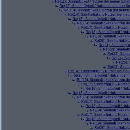
Re(11): Sinnhaftigkeit / Nutzen der neuen Smar
Re(12): Sinnhaftigkeit / Nutzen der neuen S
Re(13): Sinnhaftigkeit / Nutzen der neue
Re(14): Sinnhaftigkeit / Nutzen der ne
Re(15): Sinnhaftigkeit / Nutzen der
Re(16): Sinnhaftigkeit / Nutzen 
Re(17): Sinnhaftigkeit / Nutze
Re(18): Sinnhaftigkeit / Nu
Re(19): Sinnhaftigkeit /
Re(20): Sinnhaftigkei
Re(21): Sinnhaftigk
Re(22): Sinnhaft
Re(23): Sinnh
Re(24): Sin
Re(25): 
Re(23): Sinnh
Re(14): Sinnhaftigkeit / Nutzen der ne
Re(15): Sinnhaftigkeit / Nutzen der
Re(16): Sinnhaftigkeit / Nutzen 
Re(17): Sinnhaftigkeit / Nutze
Re(18): Sinnhaftigkeit / Nu
Re(15): Sinnhaftigkeit / Nutzen der
Re(16): Sinnhaftigkeit / Nutzen 
Re(17): Sinnhaftigkeit / Nutze
Re(18): Sinnhaftigkeit / Nu
Re(19): Sinnhaftigkeit /
Re(17): Sinnhaftigkeit / Nutze
Re(18): Sinnhaftigkeit / Nu
Re(19): Sinnhaftigkeit /
Re(20): Sinnhaftigkei