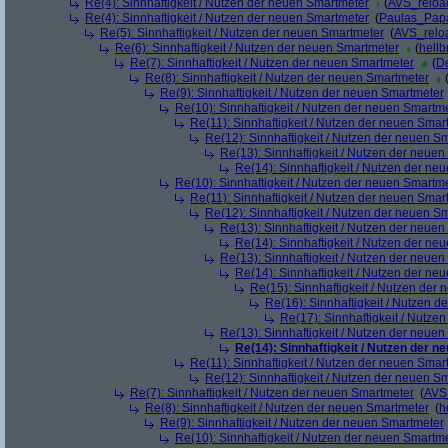
Re(4): Sinnhaftigkeit / Nutzen der neuen Smartmeter
(
AVS_reloa
Re(4): Sinnhaftigkeit / Nutzen der neuen Smartmeter
(
Paulas_Pap
Re(5): Sinnhaftigkeit / Nutzen der neuen Smartmeter
(
AVS_relo
Re(6): Sinnhaftigkeit / Nutzen der neuen Smartmeter
(
hellb
Re(7): Sinnhaftigkeit / Nutzen der neuen Smartmeter
(
De
Re(8): Sinnhaftigkeit / Nutzen der neuen Smartmeter
Re(9): Sinnhaftigkeit / Nutzen der neuen Smartmeter
Re(10): Sinnhaftigkeit / Nutzen der neuen Smartm
Re(11): Sinnhaftigkeit / Nutzen der neuen Smar
Re(12): Sinnhaftigkeit / Nutzen der neuen S
Re(13): Sinnhaftigkeit / Nutzen der neue
Re(14): Sinnhaftigkeit / Nutzen der ne
Re(10): Sinnhaftigkeit / Nutzen der neuen Smartm
Re(11): Sinnhaftigkeit / Nutzen der neuen Smar
Re(12): Sinnhaftigkeit / Nutzen der neuen S
Re(13): Sinnhaftigkeit / Nutzen der neue
Re(14): Sinnhaftigkeit / Nutzen der ne
Re(13): Sinnhaftigkeit / Nutzen der neue
Re(14): Sinnhaftigkeit / Nutzen der ne
Re(15): Sinnhaftigkeit / Nutzen der
Re(16): Sinnhaftigkeit / Nutzen 
Re(17): Sinnhaftigkeit / Nutze
Re(13): Sinnhaftigkeit / Nutzen der neue
Re(14): Sinnhaftigkeit / Nutzen der 
Re(11): Sinnhaftigkeit / Nutzen der neuen Smar
Re(12): Sinnhaftigkeit / Nutzen der neuen S
Re(7): Sinnhaftigkeit / Nutzen der neuen Smartmeter
(
AVS
Re(8): Sinnhaftigkeit / Nutzen der neuen Smartmeter
(
h
Re(9): Sinnhaftigkeit / Nutzen der neuen Smartmeter
Re(10): Sinnhaftigkeit / Nutzen der neuen Smartm