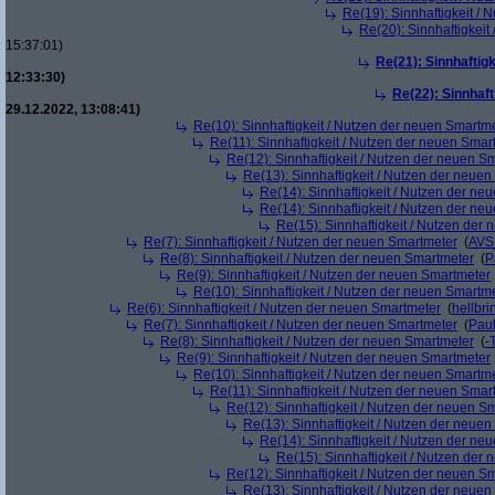
Re(19): Sinnhaftigkeit /
Re(20): Sinnhaftigkei
15:37:01)
Re(21): Sinnhaftig
12:33:30)
Re(22): Sinnhaf
29.12.2022, 13:08:41)
Re(10): Sinnhaftigkeit / Nutzen der neuen Smartm
Re(11): Sinnhaftigkeit / Nutzen der neuen Smar
Re(12): Sinnhaftigkeit / Nutzen der neuen S
Re(13): Sinnhaftigkeit / Nutzen der neue
Re(14): Sinnhaftigkeit / Nutzen der ne
Re(14): Sinnhaftigkeit / Nutzen der ne
Re(15): Sinnhaftigkeit / Nutzen der
Re(7): Sinnhaftigkeit / Nutzen der neuen Smartmeter
(
AVS
Re(8): Sinnhaftigkeit / Nutzen der neuen Smartmeter
(
P
Re(9): Sinnhaftigkeit / Nutzen der neuen Smartmeter
Re(10): Sinnhaftigkeit / Nutzen der neuen Smartm
Re(6): Sinnhaftigkeit / Nutzen der neuen Smartmeter
(
hellbri
Re(7): Sinnhaftigkeit / Nutzen der neuen Smartmeter
(
Pau
Re(8): Sinnhaftigkeit / Nutzen der neuen Smartmeter
(
-
Re(9): Sinnhaftigkeit / Nutzen der neuen Smartmeter
Re(10): Sinnhaftigkeit / Nutzen der neuen Smartm
Re(11): Sinnhaftigkeit / Nutzen der neuen Smar
Re(12): Sinnhaftigkeit / Nutzen der neuen S
Re(13): Sinnhaftigkeit / Nutzen der neue
Re(14): Sinnhaftigkeit / Nutzen der ne
Re(15): Sinnhaftigkeit / Nutzen der
Re(12): Sinnhaftigkeit / Nutzen der neuen S
Re(13): Sinnhaftigkeit / Nutzen der neue