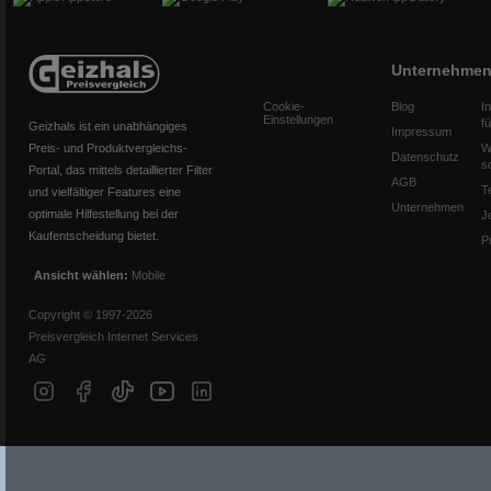
Unternehme
Cookie-
Blog
I
Einstellungen
f
Geizhals ist ein unabhängiges
Impressum
Preis- und Produktvergleichs-
W
Datenschutz
s
Portal, das mittels detaillierter Filter
AGB
T
und vielfältiger Features eine
Unternehmen
optimale Hilfestellung bei der
J
Kaufentscheidung bietet.
P
Ansicht wählen:
Mobile
Copyright © 1997-2026
Preisvergleich Internet Services
AG