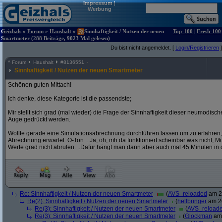
Impressum
|
Werbung
Geizhals
»
Forum
»
Haushalt
»
Sinnhaftigkeit / Nutzen der neuen
Top-100
|
Fresh-100
Smartmeter (288 Beiträge, 9023 Mal gelesen)
Du bist nicht angemeldet. [
Login/Registrieren
]
^
Forum
Haushalt
#
8136551
Sinnhaftigkeit / Nutzen der neuen Smartmeter
Schönen guten Mittach!
Ich denke, diese Kategorie ist die passendste;
Mir stellt sich grad (mal wieder) die Frage der Sinnhaftigkeit dieser neumodis
Auge gedrückt werden.
Wollte gerade eine Simulationsabrechnung durchführen lassen um zu erfahren,
Abrechnung erwartet. O-Ton .. Ja, oh, mh da funktioniert scheinbar was nicht, Mome
Werte grad nicht abrufen. ..Dafür hängt man dann aber auch mal 45 Minuten in 
Re: Sinnhaftigkeit / Nutzen der neuen Smartmeter
(
AVS_reloaded
am 20
Re(2): Sinnhaftigkeit / Nutzen der neuen Smartmeter
(
hellbringer
am 20
Re(3): Sinnhaftigkeit / Nutzen der neuen Smartmeter
(
AVS_reload
Re(3): Sinnhaftigkeit / Nutzen der neuen Smartmeter
(
Glockman
am 