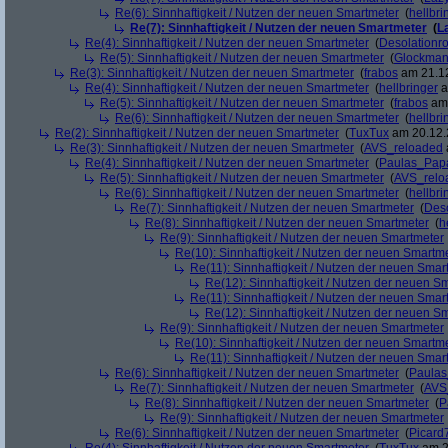
Re(6): Sinnhaftigkeit / Nutzen der neuen Smartmeter
(
hellbri
Re(7): Sinnhaftigkeit / Nutzen der neuen Smartmeter
(
L
Re(4): Sinnhaftigkeit / Nutzen der neuen Smartmeter
(
Desolationr
Re(5): Sinnhaftigkeit / Nutzen der neuen Smartmeter
(
Glockma
Re(3): Sinnhaftigkeit / Nutzen der neuen Smartmeter
(
frabos
am 21.12
Re(4): Sinnhaftigkeit / Nutzen der neuen Smartmeter
(
hellbringer
a
Re(5): Sinnhaftigkeit / Nutzen der neuen Smartmeter
(
frabos
am 
Re(6): Sinnhaftigkeit / Nutzen der neuen Smartmeter
(
hellbri
Re(2): Sinnhaftigkeit / Nutzen der neuen Smartmeter
(
TuxTux
am 20.12.
Re(3): Sinnhaftigkeit / Nutzen der neuen Smartmeter
(
AVS_reloaded
Re(4): Sinnhaftigkeit / Nutzen der neuen Smartmeter
(
Paulas_Pap
Re(5): Sinnhaftigkeit / Nutzen der neuen Smartmeter
(
AVS_relo
Re(6): Sinnhaftigkeit / Nutzen der neuen Smartmeter
(
hellbri
Re(7): Sinnhaftigkeit / Nutzen der neuen Smartmeter
(
Deso
Re(8): Sinnhaftigkeit / Nutzen der neuen Smartmeter
(
h
Re(9): Sinnhaftigkeit / Nutzen der neuen Smartmeter
Re(10): Sinnhaftigkeit / Nutzen der neuen Smartm
Re(11): Sinnhaftigkeit / Nutzen der neuen Smar
Re(12): Sinnhaftigkeit / Nutzen der neuen S
Re(11): Sinnhaftigkeit / Nutzen der neuen Smar
Re(12): Sinnhaftigkeit / Nutzen der neuen S
Re(9): Sinnhaftigkeit / Nutzen der neuen Smartmeter
Re(10): Sinnhaftigkeit / Nutzen der neuen Smartm
Re(11): Sinnhaftigkeit / Nutzen der neuen Smar
Re(6): Sinnhaftigkeit / Nutzen der neuen Smartmeter
(
Paula
Re(7): Sinnhaftigkeit / Nutzen der neuen Smartmeter
(
AVS
Re(8): Sinnhaftigkeit / Nutzen der neuen Smartmeter
(
P
Re(9): Sinnhaftigkeit / Nutzen der neuen Smartmeter
Re(6): Sinnhaftigkeit / Nutzen der neuen Smartmeter
(
Picard