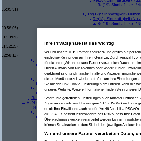
Re(18): Sinnhaftigkeit / Nu
Re(19): Sinnhaftigkeit /
16:35:51)
Re(17): Sinnhaftigkeit / Nutze
Re(18): Sinnhaftigkeit / Nu
Re(19): Sinnhaftigkeit /
10:58:05)
Re(20): Sinnhaftigkei
11:10:09)
Re(21): Sinnhaftigk
Ihre Privatsphäre ist uns wichtig
11:12:15)
Re(22): Sinnhaft
Wir und unsere
1019
-Partner speichern und greifen auf pers
12:58:11)
eindeutige Kennungen auf Ihrem Gerät zu. Durch Auswahl von A
Re(6): Sinnhaftigkeit / Nutzen der neuen Smartmeter
(
Paula
für die unter „Wir und unsere Partner verarbeiten Daten, um Ih
Re(7): Sinnhaftigkeit / Nutzen der neuen Smartmeter
(
AVS
Durch Auswahl von Alle ablehnen oder Widerruf Ihrer Einwilligu
Re(8): Sinnhaftigkeit / Nutzen der neuen Smartmeter
(
P
deaktiviert sind, sind manche Inhalte und Anzeigen möglicherwei
Re(9): Sinnhaftigkeit / Nutzen der neuen Smartmeter
dieses Menü jederzeit wieder aufrufen, um Ihre Einstellungen zu
Re(6): Sinnhaftigkeit / Nutzen der neuen Smartmeter
(
Tomi3
Re(7): Sinnhaftigkeit / Nutzen der neuen Smartmeter
(
AVS
Sie auf den Link Cookie-Einstellungen am unteren Rand der Webs
Re(6): Sinnhaftigkeit / Nutzen der neuen Smartmeter
(
Sonic 
unseres Website. Weitere Informationen finden Sie in unserer 
Re(7): Sinnhaftigkeit / Nutzen der neuen Smartmeter
(
AVS
Re(5): Sinnhaftigkeit / Nutzen der neuen Smartmeter
(
killerbee
Sofern Ihre getroffenen Einstellungen auch Anbieter umfassen, d
Re(4): Sinnhaftigkeit / Nutzen der neuen Smartmeter
(
hellbringer
a
Angemessenheitsbeschlusses gem Art 45 DSGVO und ohne gee
Re(5): Sinnhaftigkeit / Nutzen der neuen Smartmeter
(
-Transf
so gilt Ihre Einwilligung auch hierfür (Art 49 Abs 1 lit a DSGVO)
Re(6): Sinnhaftigkeit / Nutzen der neuen Smartmeter
(
Paula
die USA. Es besteht insbesondere das Risiko, dass Ihre Daten
Re(7): Sinnhaftigkeit / Nutzen der neuen Smartmeter
(
-Tra
Überwachungszwecken verarbeitet werden können, möglicherw
Re(8): Sinnhaftigkeit / Nutzen der neuen Smartmeter
(
P
können Sie abstellen, in dem Sie bei dem jeweiligen Anbieter in 
Re(9): Sinnhaftigkeit / Nutzen der neuen Smartmeter
Re(10): Sinnhaftigkeit / Nutzen der neuen Smartm
Wir und unsere Partner verarbeiten Daten, u
Re(11): Sinnhaftigkeit / Nutzen der neuen Smar
Re(12): Sinnhaftigkeit / Nutzen der neuen S