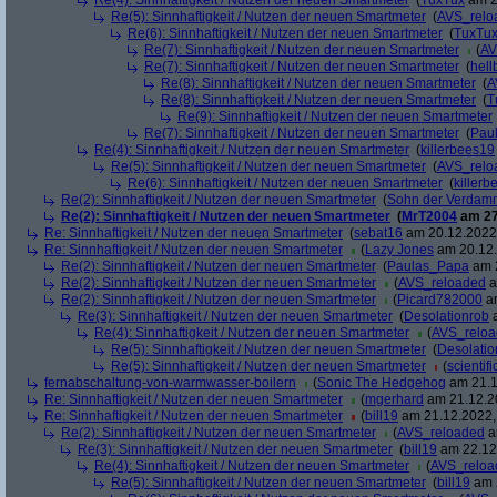
Re(4): Sinnhaftigkeit / Nutzen der neuen Smartmeter
(
TuxTux
am 2
Re(5): Sinnhaftigkeit / Nutzen der neuen Smartmeter
(
AVS_relo
Re(6): Sinnhaftigkeit / Nutzen der neuen Smartmeter
(
TuxTu
Re(7): Sinnhaftigkeit / Nutzen der neuen Smartmeter
(
AV
Re(7): Sinnhaftigkeit / Nutzen der neuen Smartmeter
(
hell
Re(8): Sinnhaftigkeit / Nutzen der neuen Smartmeter
(
A
Re(8): Sinnhaftigkeit / Nutzen der neuen Smartmeter
(
T
Re(9): Sinnhaftigkeit / Nutzen der neuen Smartmeter
Re(7): Sinnhaftigkeit / Nutzen der neuen Smartmeter
(
Pau
Re(4): Sinnhaftigkeit / Nutzen der neuen Smartmeter
(
killerbees19
Re(5): Sinnhaftigkeit / Nutzen der neuen Smartmeter
(
AVS_relo
Re(6): Sinnhaftigkeit / Nutzen der neuen Smartmeter
(
killer
Re(2): Sinnhaftigkeit / Nutzen der neuen Smartmeter
(
Sohn der Verdam
Re(2): Sinnhaftigkeit / Nutzen der neuen Smartmeter
(
MrT2004
am 27
Re: Sinnhaftigkeit / Nutzen der neuen Smartmeter
(
sebat16
am 20.12.2022,
Re: Sinnhaftigkeit / Nutzen der neuen Smartmeter
(
Lazy Jones
am 20.12.
Re(2): Sinnhaftigkeit / Nutzen der neuen Smartmeter
(
Paulas_Papa
am 2
Re(2): Sinnhaftigkeit / Nutzen der neuen Smartmeter
(
AVS_reloaded
a
Re(2): Sinnhaftigkeit / Nutzen der neuen Smartmeter
(
Picard782000
am
Re(3): Sinnhaftigkeit / Nutzen der neuen Smartmeter
(
Desolationrob
a
Re(4): Sinnhaftigkeit / Nutzen der neuen Smartmeter
(
AVS_relo
Re(5): Sinnhaftigkeit / Nutzen der neuen Smartmeter
(
Desolatio
Re(5): Sinnhaftigkeit / Nutzen der neuen Smartmeter
(
scientifi
fernabschaltung-von-warmwasser-boilern
(
Sonic The Hedgehog
am 21.1
Re: Sinnhaftigkeit / Nutzen der neuen Smartmeter
(
mgerhard
am 21.12.20
Re: Sinnhaftigkeit / Nutzen der neuen Smartmeter
(
bill19
am 21.12.2022,
Re(2): Sinnhaftigkeit / Nutzen der neuen Smartmeter
(
AVS_reloaded
a
Re(3): Sinnhaftigkeit / Nutzen der neuen Smartmeter
(
bill19
am 22.12.
Re(4): Sinnhaftigkeit / Nutzen der neuen Smartmeter
(
AVS_reloa
Re(5): Sinnhaftigkeit / Nutzen der neuen Smartmeter
(
bill19
am 2