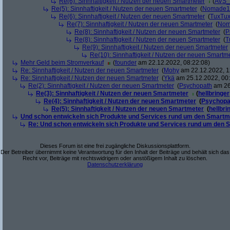
Re(6): Sinnhaftigkeit / Nutzen der neuen Smartmeter
(
AVS_
Re(5): Sinnhaftigkeit / Nutzen der neuen Smartmeter
(
Nomade1
Re(6): Sinnhaftigkeit / Nutzen der neuen Smartmeter
(
TuxTu
Re(7): Sinnhaftigkeit / Nutzen der neuen Smartmeter
(
Nom
Re(8): Sinnhaftigkeit / Nutzen der neuen Smartmeter
(
P
Re(8): Sinnhaftigkeit / Nutzen der neuen Smartmeter
(
T
Re(9): Sinnhaftigkeit / Nutzen der neuen Smartmeter
Re(10): Sinnhaftigkeit / Nutzen der neuen Smartm
Mehr Geld beim Stromverkauf
(
founder
am 22.12.2022, 08:22:08)
Re: Sinnhaftigkeit / Nutzen der neuen Smartmeter
(
Mohy
am 22.12.2022, 1
Re: Sinnhaftigkeit / Nutzen der neuen Smartmeter
(
Ykä
am 25.12.2022, 00:
Re(2): Sinnhaftigkeit / Nutzen der neuen Smartmeter
(
Psychopath
am 26
Re(3): Sinnhaftigkeit / Nutzen der neuen Smartmeter
(
hellbringer
Re(4): Sinnhaftigkeit / Nutzen der neuen Smartmeter
(
Psychopa
Re(5): Sinnhaftigkeit / Nutzen der neuen Smartmeter
(
hellbri
Und schon entwickeln sich Produkte und Services rund um den Smartm
Re: Und schon entwickeln sich Produkte und Services rund um den 
Dieses Forum ist eine frei zugängliche Diskussionsplattform.
Der Betreiber übernimmt keine Verantwortung für den Inhalt der Beiträge und behält sich das
Recht vor, Beiträge mit rechtswidrigem oder anstößigem Inhalt zu löschen.
Datenschutzerklärung