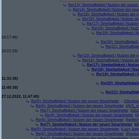
Re(13): Sinnhaftigkeit / Nutzen der neue
Re(14): Sinnhaftigkeit / Nutzen der ne
Re(15): Sinnhaftigkeit / Nutzen der
Re(16): Sinnhaftigkeit / Nutzen 
Re(17): Sinnhaftigkeit / Nutze
Re(18): Sinnhaftigkeit / Nu
Re(19): Sinnhaftigkeit /
16:17:46)
Re(20): Sinnhaftigkei
Re(21): Sinnhaftigk
16:22:29)
Re(15): Sinnhaftigkeit / Nutzen der
Re(16): Sinnhaftigkeit / Nutzen 
Re(17): Sinnhaftigkeit / Nut
Re(18): Sinnhaftigkeit / N
Re(19): Sinnhaftigkeit 
11:33:36)
Re(20): Sinnhaftigkei
11:40:30)
Re(21): Sinnhaftig
27.12.2022, 11:47:40)
Re(5): Sinnhaftigkeit / Nutzen der neuen Smartmeter
(
Glockm
Re(6): Sinnhaftigkeit / Nutzen der neuen Smartmeter
(
AVS_r
Re(7): Sinnhaftigkeit / Nutzen der neuen Smartmeter
(
Glo
Re(8): Sinnhaftigkeit / Nutzen der neuen Smartmeter
(
A
Re(6): Sinnhaftigkeit / Nutzen der neuen Smartmeter
(
hellbri
Re(7): Sinnhaftigkeit / Nutzen der neuen Smartmeter
(
G
Re(5): Sinnhaftigkeit / Nutzen der neuen Smartmeter
(
Lazy Jon
Re(6): Sinnhaftigkeit / Nutzen der neuen Smartmeter
(
Paula
Re(7): Sinnhaftigkeit / Nutzen der neuen Smartmeter
(
Laz