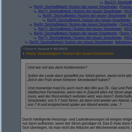
Re(22): Sinnhaft
Re(6): Sinnhaftigkeit / Nutzen der neuen Smartmeter
(
Paula
Re(7): Sinnhaftigkeit / Nutzen der neuen Smartmeter
(
AVS
Re(8): Sinnhaftigkeit / Nutzen der neuen Smartmeter
(
P
Re(9): Sinnhaftigkeit / Nutzen der neuen Smartmeter
Re(6): Sinnhaftigkeit / Nutzen der neuen Smartmeter
(
Tomi3
Re(7): Sinnhaftigkeit / Nutzen der neuen Smartmeter
(
AVS
Re(6): Sinnhaftigkeit / Nutzen der neuen Smartmeter
(
Sonic 
Re(7): Sinnhaftigkeit / Nutzen der neuen Smartmeter
(
AVS
Re(5): Sinnhaftigkeit / Nutzen der neuen Smartmeter
(
killerbee
^
Forum
Haushalt
#
8136630
Re(4): Sinnhaftigkeit / Nutzen der neuen Smartmeter
Und wie soll das dann funktionieren?
Sollen die Leute dann gestaffelt zur Arbeit gehen, damit nicht all
Zeit in der Früh einen höheren Strombedarf haben?
Und momentan hast Du auch noch den Mix aus Öl-, Gas und Pell
städtischen Fernwärme, wenn das in Zukunft alles mit Strom abg
muss, weil der Rest einfach verboten wird, was dann? Zeitschalfu
Smartmeter, von 5-7 hast Strom, ab dann erst wieder am Abend,
von 7-9 und ensprechend später am Abend wieder, usw...?
Durch intelligente Heizungs- und Ladesteuerungen ist einiges mög
nur dann aufheizen, wenn der Strom günstiger ist. Das E-Auto dann la
Sich überlegen, ob man nicht die Wäsche am Wochenende wäscht, w