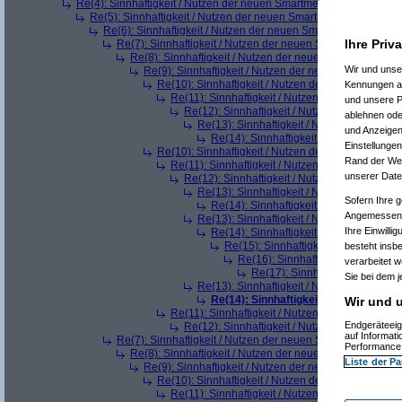
Re(4): Sinnhaftigkeit / Nutzen der neuen Smartmeter
(
Paulas_Pap
Re(5): Sinnhaftigkeit / Nutzen der neuen Smartmeter
(
AVS_relo
Re(6): Sinnhaftigkeit / Nutzen der neuen Smartmeter
(
hellb
Ihre Priv
Re(7): Sinnhaftigkeit / Nutzen der neuen Smartmeter
(
De
Re(8): Sinnhaftigkeit / Nutzen der neuen Smartmeter
Wir und uns
Re(9): Sinnhaftigkeit / Nutzen der neuen Smartmeter
Re(10): Sinnhaftigkeit / Nutzen der neuen Smartm
Kennungen au
Re(11): Sinnhaftigkeit / Nutzen der neuen Smar
und unsere P
Re(12): Sinnhaftigkeit / Nutzen der neuen S
ablehnen oder
Re(13): Sinnhaftigkeit / Nutzen der neue
und Anzeigen
Re(14): Sinnhaftigkeit / Nutzen der ne
Einstellungen
Re(10): Sinnhaftigkeit / Nutzen der neuen Smartm
Rand der Webs
Re(11): Sinnhaftigkeit / Nutzen der neuen Smar
unserer Date
Re(12): Sinnhaftigkeit / Nutzen der neuen S
Re(13): Sinnhaftigkeit / Nutzen der neue
Sofern Ihre g
Re(14): Sinnhaftigkeit / Nutzen der ne
Angemessenhe
Re(13): Sinnhaftigkeit / Nutzen der neue
Ihre Einwilli
Re(14): Sinnhaftigkeit / Nutzen der ne
Re(15): Sinnhaftigkeit / Nutzen der
besteht insb
Re(16): Sinnhaftigkeit / Nutzen 
verarbeitet 
Re(17): Sinnhaftigkeit / Nutze
Sie bei dem j
Re(13): Sinnhaftigkeit / Nutzen der neue
Re(14): Sinnhaftigkeit / Nutzen der 
Wir und u
Re(11): Sinnhaftigkeit / Nutzen der neuen Smar
Endgeräteeig
Re(12): Sinnhaftigkeit / Nutzen der neuen S
auf Informat
Re(7): Sinnhaftigkeit / Nutzen der neuen Smartmeter
(
AVS
Performance 
Re(8): Sinnhaftigkeit / Nutzen der neuen Smartmeter
(
h
Liste der Pa
Re(9): Sinnhaftigkeit / Nutzen der neuen Smartmeter
Re(10): Sinnhaftigkeit / Nutzen der neuen Smartm
Re(11): Sinnhaftigkeit / Nutzen der neuen Smar