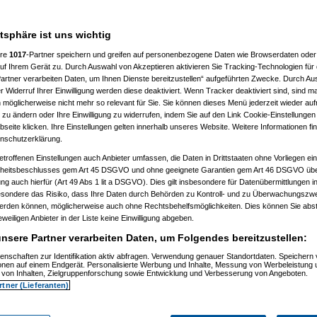
a
am 20.12.2022, 19:49:30)
aded
am 20.12.2022, 20:11:49)
ringer
am 20.12.2022, 20:19:51)
atsphäre ist uns wichtig
solationrob
am 20.12.2022, 20:45:41)
(
hellbringer
am 20.12.2022, 21:05:18)
ere
1017
-Partner speichern und greifen auf personenbezogene Daten wie Browserdaten oder 
(
AVS_reloaded
am 20.12.2022, 21:19:58)
eter
(
hellbringer
am 20.12.2022, 21:27:56)
f Ihrem Gerät zu. Durch Auswahl von Akzeptieren aktivieren Sie Tracking-Technologien für d
tmeter
(
AVS_reloaded
am 20.12.2022, 21:37:23)
artner verarbeiten Daten, um Ihnen Dienste bereitzustellen“ aufgeführten Zwecke. Durch Aus
martmeter
(
hellbringer
am 20.12.2022, 21:45:41)
 Widerruf Ihrer Einwilligung werden diese deaktiviert. Wenn Tracker deaktiviert sind, sind m
n Smartmeter
(
AVS_reloaded
am 20.12.2022, 21:56:07)
 möglicherweise nicht mehr so relevant für Sie. Sie können dieses Menü jederzeit wieder auf
uen Smartmeter
(
hellbringer
am 20.12.2022, 22:16:31)
 zu ändern oder Ihre Einwilligung zu widerrufen, indem Sie auf den Link Cookie-Einstellunge
eter
(
Superflo
am 23.12.2022, 12:22:08)
eite klicken. Ihre Einstellungen gelten innerhalb unseres Website. Weitere Informationen fin
tmeter
(
AVS_reloaded
am 23.12.2022, 13:14:58)
nschutzerklärung.
martmeter
(
hellbringer
am 23.12.2022, 14:45:32)
n Smartmeter
(
Paulas_Papa
am 23.12.2022, 14:48:43)
etroffenen Einstellungen auch Anbieter umfassen, die Daten in Drittstaaten ohne Vorliegen ei
uen Smartmeter
(
AVS_reloaded
am 24.12.2022, 09:38:11)
itsbeschlusses gem Art 45 DSGVO und ohne geeignete Garantien gem Art 46 DSGVO übermi
n Smartmeter
(
-Transformer2K-
am 23.12.2022, 15:24:25)
gung auch hierfür (Art 49 Abs 1 lit a DSGVO). Dies gilt insbesondere für Datenübermittlungen i
uen Smartmeter
(
hellbringer
am 23.12.2022, 15:34:47)
 neuen Smartmeter
(
-Transformer2K-
am 23.12.2022, 15:42:13)
esondere das Risiko, dass Ihre Daten durch Behörden zu Kontroll- und zu Überwachungsz
der neuen Smartmeter
(
hellbringer
am 23.12.2022, 16:21:09)
werden können, möglicherweise auch ohne Rechtsbehelfsmöglichkeiten. Dies können Sie abst
n der neuen Smartmeter
(
-Transformer2K-
am 23.12.2022, 16:42:05)
eweiligen Anbieter in der Liste keine Einwilligung abgeben.
n Smartmeter
(
AVS_reloaded
am 24.12.2022, 09:37:46)
neuen Smartmeter
(
hellbringer
am 27.12.2022, 11:09:00)
nsere Partner verarbeiten Daten, um Folgendes bereitzustellen:
tmeter
(
Paulas_Papa
am 23.12.2022, 14:51:10)
enschaften zur Identifikation aktiv abfragen. Verwendung genauer Standortdaten. Speichern 
martmeter
(
AVS_reloaded
am 24.12.2022, 09:38:33)
ionen auf einem Endgerät. Personalisierte Werbung und Inhalte, Messung von Werbeleistung 
_reloaded
am 20.12.2022, 21:17:49)
von Inhalten, Zielgruppenforschung sowie Entwicklung und Verbesserung von Angeboten.
ellbringer
am 20.12.2022, 21:24:09)
rtner (Lieferanten)
(
AVS_reloaded
am 20.12.2022, 21:27:26)
eter
(
hellbringer
am 20.12.2022, 21:34:06)
tmeter
(
AVS_reloaded
am 20.12.2022, 21:38:37)