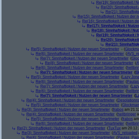
Re(19): Sinnhaftigkeit /
Re(20): Sinnhaftigkei
Re(21): Sinnhaftigk
Re(15): Sinnhaftigkeit / Nutzen der
Re(16): Sinnhaftigkeit / Nutzen 
Re(17): Sinnhaftigkeit / Nut
Re(18): Sinnhaftigkeit / N
Re(19): Sinnhaftigkeit 
Re(20): Sinnhaftigkei
Re(21): Sinnhaftig
Re(5): Sinnhaftigkeit / Nutzen der neuen Smartmeter
(
Glockm
Re(6): Sinnhaftigkeit / Nutzen der neuen Smartmeter
(
AVS_r
Re(7): Sinnhaftigkeit / Nutzen der neuen Smartmeter
(
Glo
Re(8): Sinnhaftigkeit / Nutzen der neuen Smartmeter
(
A
Re(6): Sinnhaftigkeit / Nutzen der neuen Smartmeter
(
hellbri
Re(7): Sinnhaftigkeit / Nutzen der neuen Smartmeter
(
G
Re(5): Sinnhaftigkeit / Nutzen der neuen Smartmeter
(
Lazy Jon
Re(6): Sinnhaftigkeit / Nutzen der neuen Smartmeter
(
Paula
Re(7): Sinnhaftigkeit / Nutzen der neuen Smartmeter
(
Laz
Re(6): Sinnhaftigkeit / Nutzen der neuen Smartmeter
(
hellbri
Re(7): Sinnhaftigkeit / Nutzen der neuen Smartmeter
(
L
Re(4): Sinnhaftigkeit / Nutzen der neuen Smartmeter
(
Desolationr
Re(5): Sinnhaftigkeit / Nutzen der neuen Smartmeter
(
Glockma
Re(3): Sinnhaftigkeit / Nutzen der neuen Smartmeter
(
frabos
am 21.12
Re(4): Sinnhaftigkeit / Nutzen der neuen Smartmeter
(
hellbringer
a
Re(5): Sinnhaftigkeit / Nutzen der neuen Smartmeter
(
frabos
am 
Re(6): Sinnhaftigkeit / Nutzen der neuen Smartmeter
(
hellbri
Re(2): Sinnhaftigkeit / Nutzen der neuen Smartmeter
(
TuxTux
am 20.12.
Re(3): Sinnhaftigkeit / Nutzen der neuen Smartmeter
(
AVS_reloaded
Re(4): Sinnhaftigkeit / Nutzen der neuen Smartmeter
(
Paulas_Pap