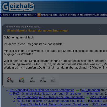
Geizhals
»
Forum
»
Haushalt
»
Sinnhaftigkeit / Nutzen der neuen Smartmeter (288 Beitr
^
Forum
Haushalt
#
8136551
Sinnhaftigkeit / Nutzen der neuen Smartmeter
Schönen guten Mittach!
Ich denke, diese Kategorie ist die passendste;
Mir stellt sich grad (mal wieder) die Frage der Sinnhaftigkeit dieser neumodis
Auge gedrückt werden.
Wollte gerade eine Simulationsabrechnung durchführen lassen um zu erfahren,
Abrechnung erwartet. O-Ton .. Ja, oh, mh da funktioniert scheinbar was nicht, Mome
Werte grad nicht abrufen. ..Dafür hängt man dann aber auch mal 45 Minuten in 
Re: Sinnhaftigkeit / Nutzen der neuen Smartmeter
(
AVS_reloaded
am 20
Re(2): Sinnhaftigkeit / Nutzen der neuen Smartmeter
(
hellbringer
am 20
Re(3): Sinnhaftigkeit / Nutzen der neuen Smartmeter
(
AVS_reload
Re(3): Sinnhaftigkeit / Nutzen der neuen Smartmeter
(
Glockman
am 
Re(4): Sinnhaftigkeit / Nutzen der neuen Smartmeter
(
AVS_reloa