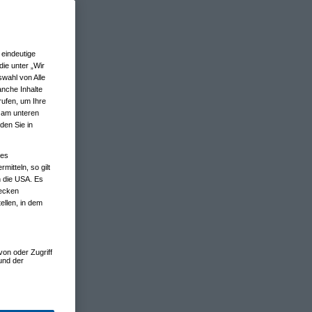
eindeutige
ie unter „Wir
wahl von Alle
anche Inhalte
rufen, um Ihre
n am unteren
den Sie in
nes
tteln, so gilt
n die USA. Es
wecken
ellen, in dem
von oder Zugriff
und der