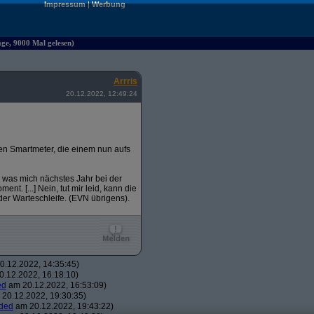
Impressum
|
Werbung
äge, 9000 Mal gelesen)
Arrris
20.12.2022, 12:49:24
chen Smartmeter, die einem nun aufs
 was mich nächstes Jahr bei der
nt. [...] Nein, tut mir leid, kann die
der Warteschleife. (EVN übrigens).
.12.2022, 14:35:45)
.12.2022, 16:18:10)
ed
am 20.12.2022, 16:53:09)
20.12.2022, 19:30:35)
ded
am 20.12.2022, 19:43:22)