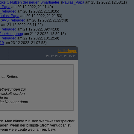
igkeit / Nutzen der neuen Smartmeter
(
Paulas_Papa
am 25.12.2022, 12:58:11)
s_Papa
am 20.12.2022, 21:11:49)
_reloaded
am 20.12.2022, 21:18:35)
aulas_Papa
am 20.12.2022, 21:21:53)
(
AVS_reloaded
am 20.12.2022, 21:27:48)
1
am 21.12.2022, 08:11:22)
_reloaded
am 21.12.2022, 09:44:33)
The Hedgehog
am 21.12.2022, 13:39:15)
_reloaded
am 22.12.2022, 10:12:59)
s19
am 23.12.2022, 21:07:53)
hellbringer
20.12.2022, 20:15:20
e zur Selben
etheizungen zur
ewickelt werden
hr im
 der Nachbar dann
lich. Man könnte z.B. den Warmwasserspeicher
den, wenn der billigste Strom verfügbar ist.
enn viele Leute weg fahren. Usw.