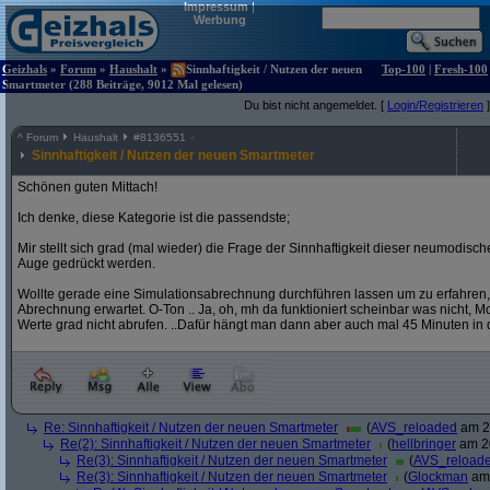
Impressum
|
Werbung
Geizhals
»
Forum
»
Haushalt
»
Sinnhaftigkeit / Nutzen der neuen
Top-100
|
Fresh-100
Smartmeter (288 Beiträge, 9012 Mal gelesen)
Du bist nicht angemeldet. [
Login/Registrieren
]
^
Forum
Haushalt
#
8136551
Sinnhaftigkeit / Nutzen der neuen Smartmeter
Schönen guten Mittach!
Ich denke, diese Kategorie ist die passendste;
Mir stellt sich grad (mal wieder) die Frage der Sinnhaftigkeit dieser neumodis
Auge gedrückt werden.
Wollte gerade eine Simulationsabrechnung durchführen lassen um zu erfahren,
Abrechnung erwartet. O-Ton .. Ja, oh, mh da funktioniert scheinbar was nicht, Mome
Werte grad nicht abrufen. ..Dafür hängt man dann aber auch mal 45 Minuten in 
Re: Sinnhaftigkeit / Nutzen der neuen Smartmeter
(
AVS_reloaded
am 20
Re(2): Sinnhaftigkeit / Nutzen der neuen Smartmeter
(
hellbringer
am 20
Re(3): Sinnhaftigkeit / Nutzen der neuen Smartmeter
(
AVS_reload
Re(3): Sinnhaftigkeit / Nutzen der neuen Smartmeter
(
Glockman
am 