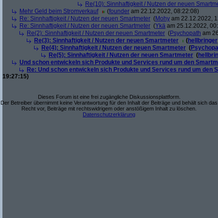
Re(10): Sinnhaftigkeit / Nutzen der neuen Smartm
Mehr Geld beim Stromverkauf
(
founder
am 22.12.2022, 08:22:08)
Re: Sinnhaftigkeit / Nutzen der neuen Smartmeter
(
Mohy
am 22.12.2022, 1
Re: Sinnhaftigkeit / Nutzen der neuen Smartmeter
(
Ykä
am 25.12.2022, 00:
Re(2): Sinnhaftigkeit / Nutzen der neuen Smartmeter
(
Psychopath
am 26
Re(3): Sinnhaftigkeit / Nutzen der neuen Smartmeter
(
hellbringer
Re(4): Sinnhaftigkeit / Nutzen der neuen Smartmeter
(
Psychopa
Re(5): Sinnhaftigkeit / Nutzen der neuen Smartmeter
(
hellbri
Und schon entwickeln sich Produkte und Services rund um den Smartm
Re: Und schon entwickeln sich Produkte und Services rund um den 
19:27:15)
Dieses Forum ist eine frei zugängliche Diskussionsplattform.
Der Betreiber übernimmt keine Verantwortung für den Inhalt der Beiträge und behält sich das
Recht vor, Beiträge mit rechtswidrigem oder anstößigem Inhalt zu löschen.
Datenschutzerklärung