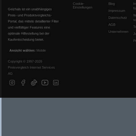
Cookie-
Blog
I
Einstellungen
f
Geizhals ist ein unabhängiges
Impressum
Preis- und Produktvergleichs-
W
Datenschutz
s
Portal, das mittels detaillierter Filter
AGB
T
und vielfältiger Features eine
Unternehmen
optimale Hilfestellung bei der
J
Kaufentscheidung bietet.
P
Ansicht wählen:
Mobile
Copyright © 1997-2026
Preisvergleich Internet Services
AG