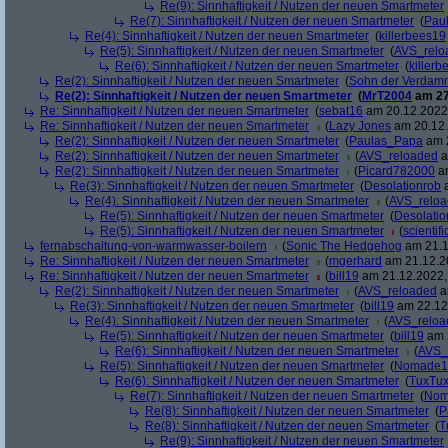
Re(9): Sinnhaftigkeit / Nutzen der neuen Smartmeter
Re(7): Sinnhaftigkeit / Nutzen der neuen Smartmeter
(
Pau
Re(4): Sinnhaftigkeit / Nutzen der neuen Smartmeter
(
killerbees19
Re(5): Sinnhaftigkeit / Nutzen der neuen Smartmeter
(
AVS_relo
Re(6): Sinnhaftigkeit / Nutzen der neuen Smartmeter
(
killer
Re(2): Sinnhaftigkeit / Nutzen der neuen Smartmeter
(
Sohn der Verdam
Re(2): Sinnhaftigkeit / Nutzen der neuen Smartmeter
(
MrT2004
am 27
Re: Sinnhaftigkeit / Nutzen der neuen Smartmeter
(
sebat16
am 20.12.2022,
Re: Sinnhaftigkeit / Nutzen der neuen Smartmeter
(
Lazy Jones
am 20.12.
Re(2): Sinnhaftigkeit / Nutzen der neuen Smartmeter
(
Paulas_Papa
am 2
Re(2): Sinnhaftigkeit / Nutzen der neuen Smartmeter
(
AVS_reloaded
a
Re(2): Sinnhaftigkeit / Nutzen der neuen Smartmeter
(
Picard782000
am
Re(3): Sinnhaftigkeit / Nutzen der neuen Smartmeter
(
Desolationrob
a
Re(4): Sinnhaftigkeit / Nutzen der neuen Smartmeter
(
AVS_relo
Re(5): Sinnhaftigkeit / Nutzen der neuen Smartmeter
(
Desolatio
Re(5): Sinnhaftigkeit / Nutzen der neuen Smartmeter
(
scientifi
fernabschaltung-von-warmwasser-boilern
(
Sonic The Hedgehog
am 21.1
Re: Sinnhaftigkeit / Nutzen der neuen Smartmeter
(
mgerhard
am 21.12.20
Re: Sinnhaftigkeit / Nutzen der neuen Smartmeter
(
bill19
am 21.12.2022,
Re(2): Sinnhaftigkeit / Nutzen der neuen Smartmeter
(
AVS_reloaded
a
Re(3): Sinnhaftigkeit / Nutzen der neuen Smartmeter
(
bill19
am 22.12.
Re(4): Sinnhaftigkeit / Nutzen der neuen Smartmeter
(
AVS_reloa
Re(5): Sinnhaftigkeit / Nutzen der neuen Smartmeter
(
bill19
am 2
Re(6): Sinnhaftigkeit / Nutzen der neuen Smartmeter
(
AVS_
Re(5): Sinnhaftigkeit / Nutzen der neuen Smartmeter
(
Nomade1
Re(6): Sinnhaftigkeit / Nutzen der neuen Smartmeter
(
TuxTu
Re(7): Sinnhaftigkeit / Nutzen der neuen Smartmeter
(
Nom
Re(8): Sinnhaftigkeit / Nutzen der neuen Smartmeter
(
P
Re(8): Sinnhaftigkeit / Nutzen der neuen Smartmeter
(
T
Re(9): Sinnhaftigkeit / Nutzen der neuen Smartmeter