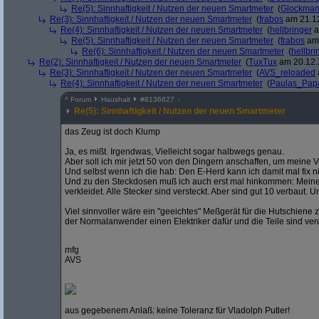
Re(5): Sinnhaftigkeit / Nutzen der neuen Smartmeter
(
Glockma
Re(3): Sinnhaftigkeit / Nutzen der neuen Smartmeter
(
frabos
am 21.12
Re(4): Sinnhaftigkeit / Nutzen der neuen Smartmeter
(
hellbringer
a
Re(5): Sinnhaftigkeit / Nutzen der neuen Smartmeter
(
frabos
am 
Re(6): Sinnhaftigkeit / Nutzen der neuen Smartmeter
(
hellbri
Re(2): Sinnhaftigkeit / Nutzen der neuen Smartmeter
(
TuxTux
am 20.12.
Re(3): Sinnhaftigkeit / Nutzen der neuen Smartmeter
(
AVS_reloaded
Re(4): Sinnhaftigkeit / Nutzen der neuen Smartmeter
(
Paulas_Pap
^
Forum
Haushalt
#
8136627
Re(5): Sinnhaftigkeit / Nutzen der neuen Smartmeter
das Zeug ist doch Klump
Ja, es mißt. Irgendwas, Vielleicht sogar halbwegs genau.
Aber soll ich mir jetzt 50 von den Dingern anschaffen, um meine
Und selbst wenn ich die hab: Den E-Herd kann ich damit mal fix n
Und zu den Steckdosen muß ich auch erst mal hinkommen: Mei
verkleidet. Alle Stecker sind versteckt. Aber sind gut 10 verbaut. 
Viel sinnvoller wäre ein "geeichtes" Meßgerät für die Hutschien
der Normalanwender einen Elektriker dafür und die Teile sind ve
mfg
AVS
aus gegebenem Anlaß: keine Toleranz für Vladolph Putler!