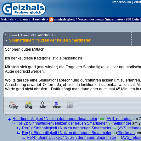
Impressum
|
Wer
Geizhals
»
Forum
»
Haushalt
»
Sinnhaftigkeit / Nutzen der neuen Smartmeter (288 Beitr
^
Forum
Haushalt
#
8136551
Sinnhaftigkeit / Nutzen der neuen Smartmeter
Schönen guten Mittach!
Ich denke, diese Kategorie ist die passendste;
Mir stellt sich grad (mal wieder) die Frage der Sinnhaftigkeit dieser neumodis
Auge gedrückt werden.
Wollte gerade eine Simulationsabrechnung durchführen lassen um zu erfahren,
Abrechnung erwartet. O-Ton .. Ja, oh, mh da funktioniert scheinbar was nicht, Mome
Werte grad nicht abrufen. ..Dafür hängt man dann aber auch mal 45 Minuten in 
Re: Sinnhaftigkeit / Nutzen der neuen Smartmeter
(
AVS_reloaded
am 20
Re(2): Sinnhaftigkeit / Nutzen der neuen Smartmeter
(
hellbringer
am 20
Re(3): Sinnhaftigkeit / Nutzen der neuen Smartmeter
(
AVS_reload
Re(3): Sinnhaftigkeit / Nutzen der neuen Smartmeter
(
Glockman
am 
Re(4): Sinnhaftigkeit / Nutzen der neuen Smartmeter
(
AVS_reloa