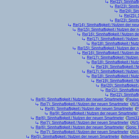
Re(22): Sinnhaft
Re(23): Sinnh
Re(24): Sin
Re(25): 
Re(23): Sinnh
Re(14): Sinnhaftigkeit / Nutzen der ne
Re(15): Sinnhaftigkeit / Nutzen der
Re(16): Sinnhaftigkeit / Nutzen 
Re(17): Sinnhaftigkeit / Nutze
Re(18): Sinnhaftigkeit / Nu
Re(15): Sinnhaftigkeit / Nutzen der
Re(16): Sinnhaftigkeit / Nutzen 
Re(17): Sinnhaftigkeit / Nutze
Re(18): Sinnhaftigkeit / Nu
Re(19): Sinnhaftigkeit /
Re(17): Sinnhaftigkeit / Nutze
Re(18): Sinnhaftigkeit / Nu
Re(19): Sinnhaftigkeit /
Re(20): Sinnhaftigkei
Re(21): Sinnhaftigk
Re(22): Sinnhaft
Re(6): Sinnhaftigkeit / Nutzen der neuen Smartmeter
(
Paula
Re(7): Sinnhaftigkeit / Nutzen der neuen Smartmeter
(
AVS
Re(8): Sinnhaftigkeit / Nutzen der neuen Smartmeter
(
P
Re(9): Sinnhaftigkeit / Nutzen der neuen Smartmeter
Re(6): Sinnhaftigkeit / Nutzen der neuen Smartmeter
(
Tomi3
Re(7): Sinnhaftigkeit / Nutzen der neuen Smartmeter
(
AVS
Re(6): Sinnhaftigkeit / Nutzen der neuen Smartmeter
(
Sonic 
Re(7): Sinnhaftigkeit / Nutzen der neuen Smartmeter
(
AVS
Re(5): Sinnhaftigkeit / Nutzen der neuen Smartmeter
(
killerbee