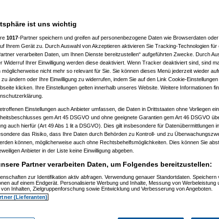
Paulas_Papa
20.12.2022, 19:49:30
atsphäre ist uns wichtig
en und vermeidet damit leere Sitze? Einfach
ere
1017
-Partner speichern und greifen auf personenbezogene Daten wie Browserdaten oder 
f Ihrem Gerät zu. Durch Auswahl von Akzeptieren aktivieren Sie Tracking-Technologien für d
 wann ich will. Würde es mir was bringen
artner verarbeiten Daten, um Ihnen Dienste bereitzustellen“ aufgeführten Zwecke. Durch Aus
rbereitung (Speicher) und Tiefkühler sind
ssel.
 Widerruf Ihrer Einwilligung werden diese deaktiviert. Wenn Tracker deaktiviert sind, sind m
 möglicherweise nicht mehr so relevant für Sie. Sie können dieses Menü jederzeit wieder auf
 zu ändern oder Ihre Einwilligung zu widerrufen, indem Sie auf den Link Cookie-Einstellunge
eite klicken. Ihre Einstellungen gelten innerhalb unseres Website. Weitere Informationen fin
nschutzerklärung.
etroffenen Einstellungen auch Anbieter umfassen, die Daten in Drittstaaten ohne Vorliegen ei
itsbeschlusses gem Art 45 DSGVO und ohne geeignete Garantien gem Art 46 DSGVO übermi
aded
am 20.12.2022, 20:11:49)
gung auch hierfür (Art 49 Abs 1 lit a DSGVO). Dies gilt insbesondere für Datenübermittlungen i
ringer
am 20.12.2022, 20:19:51)
esondere das Risiko, dass Ihre Daten durch Behörden zu Kontroll- und zu Überwachungsz
solationrob
am 20.12.2022, 20:45:41)
werden können, möglicherweise auch ohne Rechtsbehelfsmöglichkeiten. Dies können Sie abst
(
hellbringer
am 20.12.2022, 21:05:18)
eweiligen Anbieter in der Liste keine Einwilligung abgeben.
(
AVS_reloaded
am 20.12.2022, 21:19:58)
eter
(
hellbringer
am 20.12.2022, 21:27:56)
nsere Partner verarbeiten Daten, um Folgendes bereitzustellen:
tmeter
(
AVS_reloaded
am 20.12.2022, 21:37:23)
martmeter
(
hellbringer
am 20.12.2022, 21:45:41)
enschaften zur Identifikation aktiv abfragen. Verwendung genauer Standortdaten. Speichern 
n Smartmeter
(
AVS_reloaded
am 20.12.2022, 21:56:07)
ionen auf einem Endgerät. Personalisierte Werbung und Inhalte, Messung von Werbeleistung 
uen Smartmeter
(
hellbringer
am 20.12.2022, 22:16:31)
von Inhalten, Zielgruppenforschung sowie Entwicklung und Verbesserung von Angeboten.
eter
(
Superflo
am 23.12.2022, 12:22:08)
rtner (Lieferanten)
tmeter
(
AVS_reloaded
am 23.12.2022, 13:14:58)
martmeter
(
hellbringer
am 23.12.2022, 14:45:32)
n Smartmeter
(
Paulas_Papa
am 23.12.2022, 14:48:43)