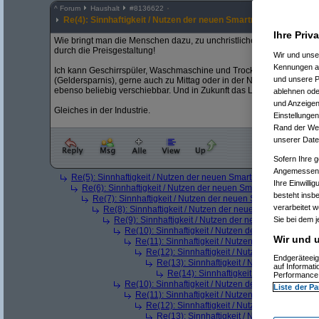
^
Forum
Haushalt
#
8136622
Re(4): Sinnhaftigkeit / Nutzen der neuen Smartmeter
Ihre Priv
Wie bringt man die Menschen dazu, zu unchristlichen Zeiten zu flieg
durch die Preisgestaltung!
Wir und uns
Kennungen au
Ich kann Geschirrspüler, Waschmaschine und Trockner dann starten,
und unsere P
(Geldersparnis), gerne auch zu Mittag oder in der Nacht. Warmwasse
ebenso beliebig verschiebbar. Und in Zukunft das Laden der e-Schü
ablehnen oder
und Anzeigen
Gleiches in der Industrie.
Einstellungen
Rand der Webs
unserer Date
Sofern Ihre g
Angemessenhe
Re(5): Sinnhaftigkeit / Nutzen der neuen Smartmeter
(
AVS_relo
Ihre Einwilli
Re(6): Sinnhaftigkeit / Nutzen der neuen Smartmeter
(
hellb
besteht insb
Re(7): Sinnhaftigkeit / Nutzen der neuen Smartmeter
(
De
verarbeitet 
Re(8): Sinnhaftigkeit / Nutzen der neuen Smartmeter
Re(9): Sinnhaftigkeit / Nutzen der neuen Smartmeter
Sie bei dem j
Re(10): Sinnhaftigkeit / Nutzen der neuen Smartm
Wir und u
Re(11): Sinnhaftigkeit / Nutzen der neuen Smar
Re(12): Sinnhaftigkeit / Nutzen der neuen S
Endgeräteeig
Re(13): Sinnhaftigkeit / Nutzen der neue
auf Informat
Re(14): Sinnhaftigkeit / Nutzen der ne
Performance 
Re(10): Sinnhaftigkeit / Nutzen der neuen Smartm
Liste der Pa
Re(11): Sinnhaftigkeit / Nutzen der neuen Smar
Re(12): Sinnhaftigkeit / Nutzen der neuen S
Re(13): Sinnhaftigkeit / Nutzen der neue