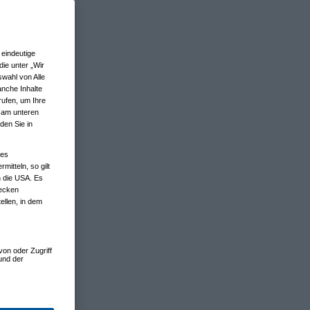
eindeutige
ie unter „Wir
wahl von Alle
anche Inhalte
rufen, um Ihre
n am unteren
den Sie in
nes
tteln, so gilt
n die USA. Es
wecken
ellen, in dem
von oder Zugriff
und der