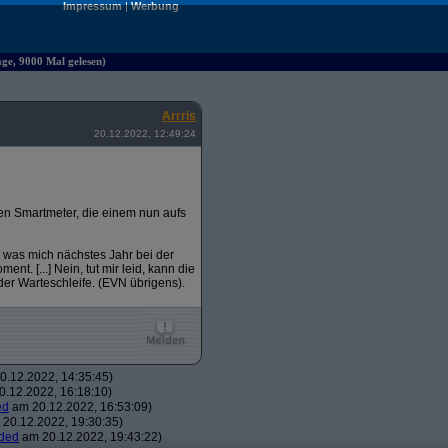
Impressum
|
Werbung
äge, 9000 Mal gelesen)
Arrris
20.12.2022, 12:49:24
chen Smartmeter, die einem nun aufs
 was mich nächstes Jahr bei der
nt. [...] Nein, tut mir leid, kann die
der Warteschleife. (EVN übrigens).
.12.2022, 14:35:45)
.12.2022, 16:18:10)
ed
am 20.12.2022, 16:53:09)
20.12.2022, 19:30:35)
ded
am 20.12.2022, 19:43:22)