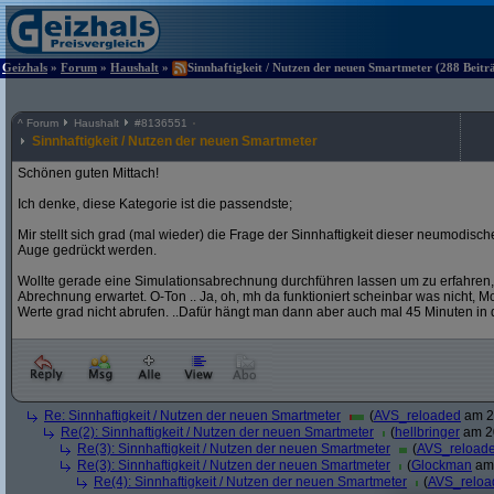
Geizhals
»
Forum
»
Haushalt
»
Sinnhaftigkeit / Nutzen der neuen Smartmeter (288 Beitr
^
Forum
Haushalt
#
8136551
Sinnhaftigkeit / Nutzen der neuen Smartmeter
Schönen guten Mittach!
Ich denke, diese Kategorie ist die passendste;
Mir stellt sich grad (mal wieder) die Frage der Sinnhaftigkeit dieser neumodis
Auge gedrückt werden.
Wollte gerade eine Simulationsabrechnung durchführen lassen um zu erfahren,
Abrechnung erwartet. O-Ton .. Ja, oh, mh da funktioniert scheinbar was nicht, Mome
Werte grad nicht abrufen. ..Dafür hängt man dann aber auch mal 45 Minuten in 
Re: Sinnhaftigkeit / Nutzen der neuen Smartmeter
(
AVS_reloaded
am 20
Re(2): Sinnhaftigkeit / Nutzen der neuen Smartmeter
(
hellbringer
am 20
Re(3): Sinnhaftigkeit / Nutzen der neuen Smartmeter
(
AVS_reload
Re(3): Sinnhaftigkeit / Nutzen der neuen Smartmeter
(
Glockman
am 
Re(4): Sinnhaftigkeit / Nutzen der neuen Smartmeter
(
AVS_reloa