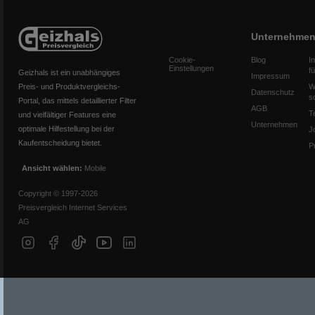
Unternehme
Cookie-
Blog
I
Einstellungen
f
Geizhals ist ein unabhängiges
Impressum
Preis- und Produktvergleichs-
W
Datenschutz
s
Portal, das mittels detaillierter Filter
AGB
T
und vielfältiger Features eine
Unternehmen
optimale Hilfestellung bei der
J
Kaufentscheidung bietet.
P
Ansicht wählen:
Mobile
Copyright © 1997-2026
Preisvergleich Internet Services
AG