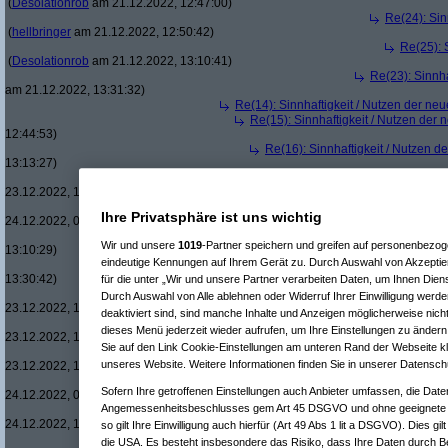
(
Desolationrob
am 21.12.2022, 12:47:00)
Re(24): Sin
(
hellbringer
am 21.12.2022, 12:50:42)
Re(25): 
(
Desolationrob
am 21.12.2022, 13:10:41)
Re(23): Sinnh
am 21.12.2022, 13:31:32)
Re(14): Sinnhaftigkeit / Nutzen der ne
Re(15): Sinnhaftigkeit / Nutzen der
12:44:53)
Re(16): Sinnhaftigkeit / Nutzen 
13:13:27)
Re(17): Sinnhaftigkeit / Nutze
23.12.2022, 13:23:08)
Re(18): Sinnhaftigkeit / Nu
Ihre Privatsphäre ist uns wichtig
24.12.2022, 09:25:48)
Re(15): Sinnhaftigkeit / Nutzen der
Wir und unsere
1019
-Partner speichern und greifen auf personenbezo
13:10:29)
eindeutige Kennungen auf Ihrem Gerät zu. Durch Auswahl von Akzeptier
Re(16): Sinnhaftigkeit / Nutzen 
13:30:42)
für die unter „Wir und unsere Partner verarbeiten Daten, um Ihnen Dien
Re(17): Sinnhaftigkeit / Nutze
Durch Auswahl von Alle ablehnen oder Widerruf Ihrer Einwilligung werde
23.12.2022, 15:25:55)
deaktiviert sind, sind manche Inhalte und Anzeigen möglicherweise nicht
Re(18): Sinnhaftigkeit / Nu
dieses Menü jederzeit wieder aufrufen, um Ihre Einstellungen zu ändern 
23.12.2022, 16:15:39)
Sie auf den Link Cookie-Einstellungen am unteren Rand der Webseite kli
Re(19): Sinnhaftigkeit /
unseres Website. Weitere Informationen finden Sie in unserer Datensch
23.12.2022, 16:35:51)
Re(17): Sinnhaftigkeit / Nutze
Sofern Ihre getroffenen Einstellungen auch Anbieter umfassen, die Daten
24.12.2022, 09:32:49)
Angemessenheitsbeschlusses gem Art 45 DSGVO und ohne geeignete G
Re(18): Sinnhaftigkeit / Nu
24.12.2022, 10:17:39)
so gilt Ihre Einwilligung auch hierfür (Art 49 Abs 1 lit a DSGVO). Dies gi
Re(19): Sinnhaftigkeit /
die USA. Es besteht insbesondere das Risiko, dass Ihre Daten durch B