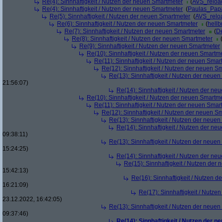
Re(4): Sinnhaftigkeit / Nutzen der neuen Smartmeter
(
AVS_reloa
Re(4): Sinnhaftigkeit / Nutzen der neuen Smartmeter
(
Paulas_Pap
Re(5): Sinnhaftigkeit / Nutzen der neuen Smartmeter
(
AVS_relo
Re(6): Sinnhaftigkeit / Nutzen der neuen Smartmeter
(
hellb
Re(7): Sinnhaftigkeit / Nutzen der neuen Smartmeter
(
De
Re(8): Sinnhaftigkeit / Nutzen der neuen Smartmeter
Re(9): Sinnhaftigkeit / Nutzen der neuen Smartmeter
Re(10): Sinnhaftigkeit / Nutzen der neuen Smartm
Re(11): Sinnhaftigkeit / Nutzen der neuen Smar
Re(12): Sinnhaftigkeit / Nutzen der neuen S
Re(13): Sinnhaftigkeit / Nutzen der neue
21:56:07)
Re(14): Sinnhaftigkeit / Nutzen der ne
Re(10): Sinnhaftigkeit / Nutzen der neuen Smartm
Re(11): Sinnhaftigkeit / Nutzen der neuen Smar
Re(12): Sinnhaftigkeit / Nutzen der neuen S
Re(13): Sinnhaftigkeit / Nutzen der neue
Re(14): Sinnhaftigkeit / Nutzen der ne
09:38:11)
Re(13): Sinnhaftigkeit / Nutzen der neue
15:24:25)
Re(14): Sinnhaftigkeit / Nutzen der ne
Re(15): Sinnhaftigkeit / Nutzen der
15:42:13)
Re(16): Sinnhaftigkeit / Nutzen 
16:21:09)
Re(17): Sinnhaftigkeit / Nutze
23.12.2022, 16:42:05)
Re(13): Sinnhaftigkeit / Nutzen der neue
09:37:46)
Re(14): Sinnhaftigkeit / Nutzen der 