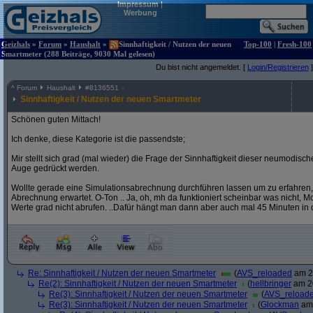
Impressum
|
Werbung
Geizhals
»
Forum
»
Haushalt
»
Sinnhaftigkeit / Nutzen der neuen
Top-100
|
Fresh-100
Smartmeter (288 Beiträge, 9030 Mal gelesen)
Du bist nicht angemeldet. [
Login/Registrieren
]
^
Forum
Haushalt
#
8136551
Sinnhaftigkeit / Nutzen der neuen Smartmeter
Schönen guten Mittach!
Ich denke, diese Kategorie ist die passendste;
Mir stellt sich grad (mal wieder) die Frage der Sinnhaftigkeit dieser neumodis
Auge gedrückt werden.
Wollte gerade eine Simulationsabrechnung durchführen lassen um zu erfahren,
Abrechnung erwartet. O-Ton .. Ja, oh, mh da funktioniert scheinbar was nicht, Mome
Werte grad nicht abrufen. ..Dafür hängt man dann aber auch mal 45 Minuten in 
Re: Sinnhaftigkeit / Nutzen der neuen Smartmeter
(
AVS_reloaded
am 20
Re(2): Sinnhaftigkeit / Nutzen der neuen Smartmeter
(
hellbringer
am 20
Re(3): Sinnhaftigkeit / Nutzen der neuen Smartmeter
(
AVS_reload
Re(3): Sinnhaftigkeit / Nutzen der neuen Smartmeter
(
Glockman
am 