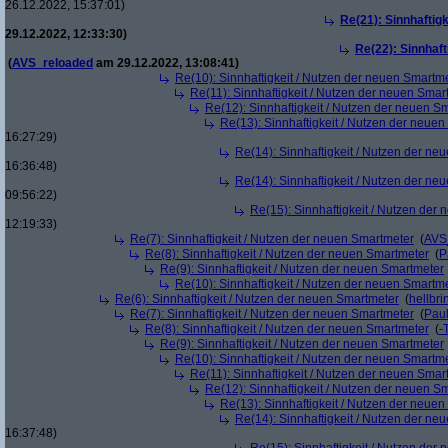
26.12.2022, 15:37:01)
Re(21): Sinnhaftig
29.12.2022, 12:33:30)
Re(22): Sinnhaf
(
AVS_reloaded
am 29.12.2022, 13:08:41)
Re(10): Sinnhaftigkeit / Nutzen der neuen Smartm
Re(11): Sinnhaftigkeit / Nutzen der neuen Smar
Re(12): Sinnhaftigkeit / Nutzen der neuen S
Re(13): Sinnhaftigkeit / Nutzen der neue
16:27:29)
Re(14): Sinnhaftigkeit / Nutzen der ne
16:36:48)
Re(14): Sinnhaftigkeit / Nutzen der ne
09:56:22)
Re(15): Sinnhaftigkeit / Nutzen der
12:19:33)
Re(7): Sinnhaftigkeit / Nutzen der neuen Smartmeter
(
AVS
Re(8): Sinnhaftigkeit / Nutzen der neuen Smartmeter
(
P
Re(9): Sinnhaftigkeit / Nutzen der neuen Smartmeter
Re(10): Sinnhaftigkeit / Nutzen der neuen Smartm
Re(6): Sinnhaftigkeit / Nutzen der neuen Smartmeter
(
hellbri
Re(7): Sinnhaftigkeit / Nutzen der neuen Smartmeter
(
Pau
Re(8): Sinnhaftigkeit / Nutzen der neuen Smartmeter
(
-
Re(9): Sinnhaftigkeit / Nutzen der neuen Smartmeter
Re(10): Sinnhaftigkeit / Nutzen der neuen Smartm
Re(11): Sinnhaftigkeit / Nutzen der neuen Smar
Re(12): Sinnhaftigkeit / Nutzen der neuen S
Re(13): Sinnhaftigkeit / Nutzen der neue
Re(14): Sinnhaftigkeit / Nutzen der ne
16:37:48)