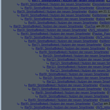
Re(7): Sinnhaftigkeit / Nutzen der neuen Smartmeter
(
L
Re(4): Sinnhaftigkeit / Nutzen der neuen Smartmeter
(
Desolationr
Re(5): Sinnhaftigkeit / Nutzen der neuen Smartmeter
(
Glockma
Re(3): Sinnhaftigkeit / Nutzen der neuen Smartmeter
(
frabos
am 21.12
Re(4): Sinnhaftigkeit / Nutzen der neuen Smartmeter
(
hellbringer
a
Re(5): Sinnhaftigkeit / Nutzen der neuen Smartmeter
(
frabos
am 
Re(6): Sinnhaftigkeit / Nutzen der neuen Smartmeter
(
hellbri
Re(2): Sinnhaftigkeit / Nutzen der neuen Smartmeter
(
TuxTux
am 20.12.
Re(3): Sinnhaftigkeit / Nutzen der neuen Smartmeter
(
AVS_reloaded
Re(4): Sinnhaftigkeit / Nutzen der neuen Smartmeter
(
Paulas_Pap
Re(5): Sinnhaftigkeit / Nutzen der neuen Smartmeter
(
AVS_relo
Re(6): Sinnhaftigkeit / Nutzen der neuen Smartmeter
(
hellbri
Re(7): Sinnhaftigkeit / Nutzen der neuen Smartmeter
(
Deso
Re(8): Sinnhaftigkeit / Nutzen der neuen Smartmeter
(
h
Re(9): Sinnhaftigkeit / Nutzen der neuen Smartmeter
Re(10): Sinnhaftigkeit / Nutzen der neuen Smartm
Re(11): Sinnhaftigkeit / Nutzen der neuen Smar
Re(12): Sinnhaftigkeit / Nutzen der neuen S
Re(11): Sinnhaftigkeit / Nutzen der neuen Smar
Re(12): Sinnhaftigkeit / Nutzen der neuen S
Re(9): Sinnhaftigkeit / Nutzen der neuen Smartmeter
Re(10): Sinnhaftigkeit / Nutzen der neuen Smartm
Re(11): Sinnhaftigkeit / Nutzen der neuen Smar
Re(6): Sinnhaftigkeit / Nutzen der neuen Smartmeter
(
Paula
Re(7): Sinnhaftigkeit / Nutzen der neuen Smartmeter
(
AVS
Re(8): Sinnhaftigkeit / Nutzen der neuen Smartmeter
(
P
Re(9): Sinnhaftigkeit / Nutzen der neuen Smartmeter
Re(6): Sinnhaftigkeit / Nutzen der neuen Smartmeter
(
Picard
Re(4): Sinnhaftigkeit / Nutzen der neuen Smartmeter
(
TuxTux
am 2
Re(5): Sinnhaftigkeit / Nutzen der neuen Smartmeter
(
AVS_relo