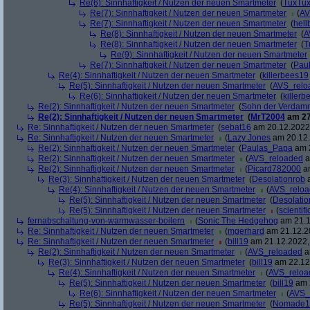
Re(6): Sinnhaftigkeit / Nutzen der neuen Smartmeter
(
TuxTu
Re(7): Sinnhaftigkeit / Nutzen der neuen Smartmeter
(
AV
Re(7): Sinnhaftigkeit / Nutzen der neuen Smartmeter
(
hell
Re(8): Sinnhaftigkeit / Nutzen der neuen Smartmeter
(
A
Re(8): Sinnhaftigkeit / Nutzen der neuen Smartmeter
(
T
Re(9): Sinnhaftigkeit / Nutzen der neuen Smartmeter
Re(7): Sinnhaftigkeit / Nutzen der neuen Smartmeter
(
Pau
Re(4): Sinnhaftigkeit / Nutzen der neuen Smartmeter
(
killerbees19
Re(5): Sinnhaftigkeit / Nutzen der neuen Smartmeter
(
AVS_relo
Re(6): Sinnhaftigkeit / Nutzen der neuen Smartmeter
(
killer
Re(2): Sinnhaftigkeit / Nutzen der neuen Smartmeter
(
Sohn der Verdam
Re(2): Sinnhaftigkeit / Nutzen der neuen Smartmeter
(
MrT2004
am 27
Re: Sinnhaftigkeit / Nutzen der neuen Smartmeter
(
sebat16
am 20.12.2022,
Re: Sinnhaftigkeit / Nutzen der neuen Smartmeter
(
Lazy Jones
am 20.12.
Re(2): Sinnhaftigkeit / Nutzen der neuen Smartmeter
(
Paulas_Papa
am 2
Re(2): Sinnhaftigkeit / Nutzen der neuen Smartmeter
(
AVS_reloaded
a
Re(2): Sinnhaftigkeit / Nutzen der neuen Smartmeter
(
Picard782000
am
Re(3): Sinnhaftigkeit / Nutzen der neuen Smartmeter
(
Desolationrob
a
Re(4): Sinnhaftigkeit / Nutzen der neuen Smartmeter
(
AVS_relo
Re(5): Sinnhaftigkeit / Nutzen der neuen Smartmeter
(
Desolatio
Re(5): Sinnhaftigkeit / Nutzen der neuen Smartmeter
(
scientifi
fernabschaltung-von-warmwasser-boilern
(
Sonic The Hedgehog
am 21.1
Re: Sinnhaftigkeit / Nutzen der neuen Smartmeter
(
mgerhard
am 21.12.20
Re: Sinnhaftigkeit / Nutzen der neuen Smartmeter
(
bill19
am 21.12.2022,
Re(2): Sinnhaftigkeit / Nutzen der neuen Smartmeter
(
AVS_reloaded
a
Re(3): Sinnhaftigkeit / Nutzen der neuen Smartmeter
(
bill19
am 22.12.
Re(4): Sinnhaftigkeit / Nutzen der neuen Smartmeter
(
AVS_reloa
Re(5): Sinnhaftigkeit / Nutzen der neuen Smartmeter
(
bill19
am 2
Re(6): Sinnhaftigkeit / Nutzen der neuen Smartmeter
(
AVS_
Re(5): Sinnhaftigkeit / Nutzen der neuen Smartmeter
(
Nomade1