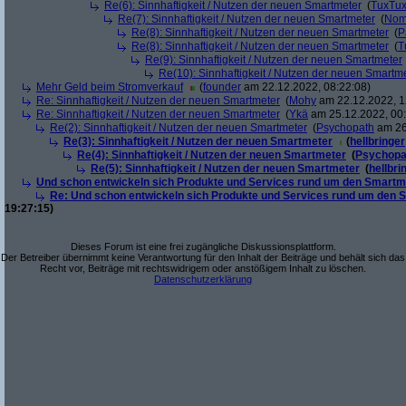
Re(6): Sinnhaftigkeit / Nutzen der neuen Smartmeter
(
TuxTu
Re(7): Sinnhaftigkeit / Nutzen der neuen Smartmeter
(
Nom
Re(8): Sinnhaftigkeit / Nutzen der neuen Smartmeter
(
P
Re(8): Sinnhaftigkeit / Nutzen der neuen Smartmeter
(
T
Re(9): Sinnhaftigkeit / Nutzen der neuen Smartmeter
Re(10): Sinnhaftigkeit / Nutzen der neuen Smartm
Mehr Geld beim Stromverkauf
(
founder
am 22.12.2022, 08:22:08)
Re: Sinnhaftigkeit / Nutzen der neuen Smartmeter
(
Mohy
am 22.12.2022, 1
Re: Sinnhaftigkeit / Nutzen der neuen Smartmeter
(
Ykä
am 25.12.2022, 00:
Re(2): Sinnhaftigkeit / Nutzen der neuen Smartmeter
(
Psychopath
am 26
Re(3): Sinnhaftigkeit / Nutzen der neuen Smartmeter
(
hellbringer
Re(4): Sinnhaftigkeit / Nutzen der neuen Smartmeter
(
Psychopa
Re(5): Sinnhaftigkeit / Nutzen der neuen Smartmeter
(
hellbri
Und schon entwickeln sich Produkte und Services rund um den Smartm
Re: Und schon entwickeln sich Produkte und Services rund um den 
19:27:15)
Dieses Forum ist eine frei zugängliche Diskussionsplattform.
Der Betreiber übernimmt keine Verantwortung für den Inhalt der Beiträge und behält sich das
Recht vor, Beiträge mit rechtswidrigem oder anstößigem Inhalt zu löschen.
Datenschutzerklärung