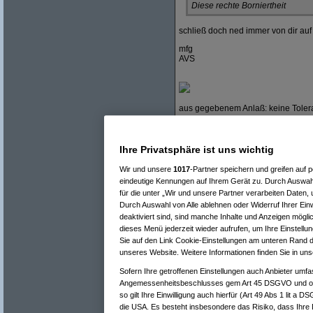
Diese rechte Borniertheit
schließ doch ned immer von dir au
mfg
AVS
aus gegebenem Anlaß: keine Toleran
Ihre Privatsphäre ist uns wichtig
Wir und unsere
1017
-Partner speichern und greifen auf
eindeutige Kennungen auf Ihrem Gerät zu. Durch Auswahl
Re(17): Sinnhaftigkeit / Nutze
Re(18): Sinnhaftigkeit / Nu
für die unter „Wir und unsere Partner verarbeiten Daten,
Re(15): Sinnhaftigkeit / Nutzen der
Durch Auswahl von Alle ablehnen oder Widerruf Ihrer Einw
Re(16): Sinnhaftigkeit / Nutzen 
deaktiviert sind, sind manche Inhalte und Anzeigen mögli
Re(17): Sinnhaftigkeit / Nutze
dieses Menü jederzeit wieder aufrufen, um Ihre Einstellun
Re(18): Sinnhaftigkeit / Nu
Sie auf den Link Cookie-Einstellungen am unteren Rand de
Re(19): Sinnhaftigkeit /
unseres Website. Weitere Informationen finden Sie in un
Re(17): Sinnhaftigkeit / Nutze
Re(18): Sinnhaftigkeit / Nu
Sofern Ihre getroffenen Einstellungen auch Anbieter umfas
Re(19): Sinnhaftigkeit /
Angemessenheitsbeschlusses gem Art 45 DSGVO und ohn
Re(20): Sinnhaftigkei
so gilt Ihre Einwilligung auch hierfür (Art 49 Abs 1 lit a 
Re(21): Sinnhaftigk
die USA. Es besteht insbesondere das Risiko, dass Ihre 
Re(22): Sinnhaft