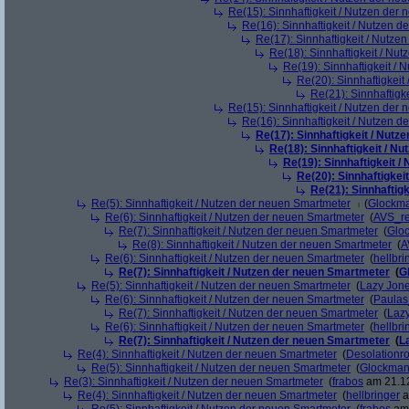
Re(15): Sinnhaftigkeit / Nutzen der
Re(16): Sinnhaftigkeit / Nutzen 
Re(17): Sinnhaftigkeit / Nutze
Re(18): Sinnhaftigkeit / Nu
Re(19): Sinnhaftigkeit /
Re(20): Sinnhaftigkei
Re(21): Sinnhaftigk
Re(15): Sinnhaftigkeit / Nutzen der
Re(16): Sinnhaftigkeit / Nutzen 
Re(17): Sinnhaftigkeit / Nut
Re(18): Sinnhaftigkeit / N
Re(19): Sinnhaftigkeit 
Re(20): Sinnhaftigkei
Re(21): Sinnhaftig
Re(5): Sinnhaftigkeit / Nutzen der neuen Smartmeter
(
Glockm
Re(6): Sinnhaftigkeit / Nutzen der neuen Smartmeter
(
AVS_r
Re(7): Sinnhaftigkeit / Nutzen der neuen Smartmeter
(
Glo
Re(8): Sinnhaftigkeit / Nutzen der neuen Smartmeter
(
A
Re(6): Sinnhaftigkeit / Nutzen der neuen Smartmeter
(
hellbri
Re(7): Sinnhaftigkeit / Nutzen der neuen Smartmeter
(
G
Re(5): Sinnhaftigkeit / Nutzen der neuen Smartmeter
(
Lazy Jon
Re(6): Sinnhaftigkeit / Nutzen der neuen Smartmeter
(
Paula
Re(7): Sinnhaftigkeit / Nutzen der neuen Smartmeter
(
Laz
Re(6): Sinnhaftigkeit / Nutzen der neuen Smartmeter
(
hellbri
Re(7): Sinnhaftigkeit / Nutzen der neuen Smartmeter
(
L
Re(4): Sinnhaftigkeit / Nutzen der neuen Smartmeter
(
Desolationr
Re(5): Sinnhaftigkeit / Nutzen der neuen Smartmeter
(
Glockma
Re(3): Sinnhaftigkeit / Nutzen der neuen Smartmeter
(
frabos
am 21.12
Re(4): Sinnhaftigkeit / Nutzen der neuen Smartmeter
(
hellbringer
a