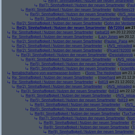
Re(9): Sinnhaftigkeit / Nutzen der neuen Smartmeter
Re(7): Sinnhaftigkeit / Nutzen der neuen Smartmeter
(
Pau
Re(4): Sinnhaftigkeit / Nutzen der neuen Smartmeter
(
killerbees19
Re(5): Sinnhaftigkeit / Nutzen der neuen Smartmeter
(
AVS_relo
Re(6): Sinnhaftigkeit / Nutzen der neuen Smartmeter
(
killer
Re(2): Sinnhaftigkeit / Nutzen der neuen Smartmeter
(
Sohn der Verdam
Re(2): Sinnhaftigkeit / Nutzen der neuen Smartmeter
(
MrT2004
am 27
Re: Sinnhaftigkeit / Nutzen der neuen Smartmeter
(
sebat16
am 20.12.2022,
Re: Sinnhaftigkeit / Nutzen der neuen Smartmeter
(
Lazy Jones
am 20.12.
Re(2): Sinnhaftigkeit / Nutzen der neuen Smartmeter
(
Paulas_Papa
am 2
Re(2): Sinnhaftigkeit / Nutzen der neuen Smartmeter
(
AVS_reloaded
a
Re(2): Sinnhaftigkeit / Nutzen der neuen Smartmeter
(
Picard782000
am
Re(3): Sinnhaftigkeit / Nutzen der neuen Smartmeter
(
Desolationrob
a
Re(4): Sinnhaftigkeit / Nutzen der neuen Smartmeter
(
AVS_relo
Re(5): Sinnhaftigkeit / Nutzen der neuen Smartmeter
(
Desolatio
Re(5): Sinnhaftigkeit / Nutzen der neuen Smartmeter
(
scientifi
fernabschaltung-von-warmwasser-boilern
(
Sonic The Hedgehog
am 21.1
Re: Sinnhaftigkeit / Nutzen der neuen Smartmeter
(
mgerhard
am 21.12.20
Re: Sinnhaftigkeit / Nutzen der neuen Smartmeter
(
bill19
am 21.12.2022,
Re(2): Sinnhaftigkeit / Nutzen der neuen Smartmeter
(
AVS_reloaded
a
Re(3): Sinnhaftigkeit / Nutzen der neuen Smartmeter
(
bill19
am 22.12.
Re(4): Sinnhaftigkeit / Nutzen der neuen Smartmeter
(
AVS_reloa
Re(5): Sinnhaftigkeit / Nutzen der neuen Smartmeter
(
bill19
am 2
Re(6): Sinnhaftigkeit / Nutzen der neuen Smartmeter
(
AVS_
Re(5): Sinnhaftigkeit / Nutzen der neuen Smartmeter
(
Nomade1
Re(6): Sinnhaftigkeit / Nutzen der neuen Smartmeter
(
TuxTu
Re(7): Sinnhaftigkeit / Nutzen der neuen Smartmeter
(
Nom
Re(8): Sinnhaftigkeit / Nutzen der neuen Smartmeter
(
P
Re(8): Sinnhaftigkeit / Nutzen der neuen Smartmeter
(
T
Re(9): Sinnhaftigkeit / Nutzen der neuen Smartmeter