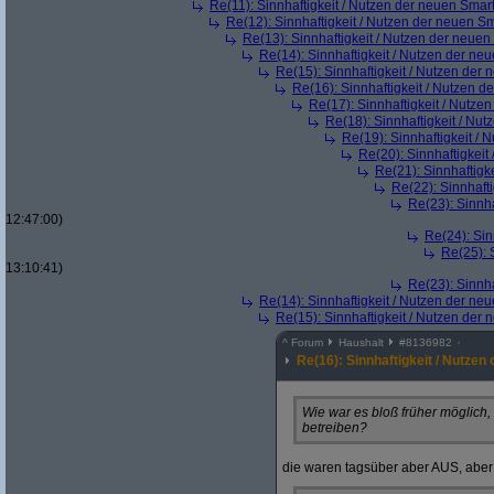
Re(11): Sinnhaftigkeit / Nutzen der neuen Smar
Re(12): Sinnhaftigkeit / Nutzen der neuen S
Re(13): Sinnhaftigkeit / Nutzen der neue
Re(14): Sinnhaftigkeit / Nutzen der ne
Re(15): Sinnhaftigkeit / Nutzen der
Re(16): Sinnhaftigkeit / Nutzen 
Re(17): Sinnhaftigkeit / Nutze
Re(18): Sinnhaftigkeit / Nu
Re(19): Sinnhaftigkeit /
Re(20): Sinnhaftigkei
Re(21): Sinnhaftigk
Re(22): Sinnhaft
Re(23): Sinnh
12:47:00)
Re(24): Sin
Re(25): 
13:10:41)
Re(23): Sinnh
Re(14): Sinnhaftigkeit / Nutzen der ne
Re(15): Sinnhaftigkeit / Nutzen der
^
Forum
Haushalt
#
8136982
Re(16): Sinnhaftigkeit / Nutze
Wie war es bloß früher möglich,
betreiben?
die waren tagsüber aber AUS, abe