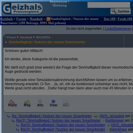
Impressum
|
Werbung
Geizhals
»
Forum
»
Haushalt
»
Sinnhaftigkeit / Nutzen der neuen
Top-100
|
Fresh-100
Smartmeter (288 Beiträge, 8991 Mal gelesen)
Du bist nicht angemeldet. [
Login/Registrieren
]
^
Forum
Haushalt
#
8136551
Sinnhaftigkeit / Nutzen der neuen Smartmeter
Schönen guten Mittach!
Ich denke, diese Kategorie ist die passendste;
Mir stellt sich grad (mal wieder) die Frage der Sinnhaftigkeit dieser neumodis
Auge gedrückt werden.
Wollte gerade eine Simulationsabrechnung durchführen lassen um zu erfahren,
Abrechnung erwartet. O-Ton .. Ja, oh, mh da funktioniert scheinbar was nicht, Mome
Werte grad nicht abrufen. ..Dafür hängt man dann aber auch mal 45 Minuten in 
Re: Sinnhaftigkeit / Nutzen der neuen Smartmeter
(
AVS_reloaded
am 20
Re(2): Sinnhaftigkeit / Nutzen der neuen Smartmeter
(
hellbringer
am 20
Re(3): Sinnhaftigkeit / Nutzen der neuen Smartmeter
(
AVS_reload
Re(3): Sinnhaftigkeit / Nutzen der neuen Smartmeter
(
Glockman
am 