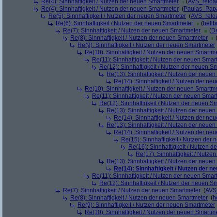
Re(4): Sinnhaftigkeit / Nutzen der neuen Smartmeter
(
AVS_reloa
Re(4): Sinnhaftigkeit / Nutzen der neuen Smartmeter
(
Paulas_Pap
Re(5): Sinnhaftigkeit / Nutzen der neuen Smartmeter
(
AVS_relo
Re(6): Sinnhaftigkeit / Nutzen der neuen Smartmeter
(
hellb
Re(7): Sinnhaftigkeit / Nutzen der neuen Smartmeter
(
De
Re(8): Sinnhaftigkeit / Nutzen der neuen Smartmeter
Re(9): Sinnhaftigkeit / Nutzen der neuen Smartmeter
Re(10): Sinnhaftigkeit / Nutzen der neuen Smartm
Re(11): Sinnhaftigkeit / Nutzen der neuen Smar
Re(12): Sinnhaftigkeit / Nutzen der neuen S
Re(13): Sinnhaftigkeit / Nutzen der neue
Re(14): Sinnhaftigkeit / Nutzen der ne
Re(10): Sinnhaftigkeit / Nutzen der neuen Smartm
Re(11): Sinnhaftigkeit / Nutzen der neuen Smar
Re(12): Sinnhaftigkeit / Nutzen der neuen S
Re(13): Sinnhaftigkeit / Nutzen der neue
Re(14): Sinnhaftigkeit / Nutzen der ne
Re(13): Sinnhaftigkeit / Nutzen der neue
Re(14): Sinnhaftigkeit / Nutzen der ne
Re(15): Sinnhaftigkeit / Nutzen der
Re(16): Sinnhaftigkeit / Nutzen 
Re(17): Sinnhaftigkeit / Nutze
Re(13): Sinnhaftigkeit / Nutzen der neue
Re(14): Sinnhaftigkeit / Nutzen der 
Re(11): Sinnhaftigkeit / Nutzen der neuen Smar
Re(12): Sinnhaftigkeit / Nutzen der neuen S
Re(7): Sinnhaftigkeit / Nutzen der neuen Smartmeter
(
AVS
Re(8): Sinnhaftigkeit / Nutzen der neuen Smartmeter
(
h
Re(9): Sinnhaftigkeit / Nutzen der neuen Smartmeter
Re(10): Sinnhaftigkeit / Nutzen der neuen Smartm