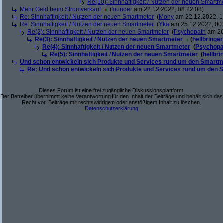
Re(10): Sinnhaftigkeit / Nutzen der neuen Smartm
Mehr Geld beim Stromverkauf
(
founder
am 22.12.2022, 08:22:08)
Re: Sinnhaftigkeit / Nutzen der neuen Smartmeter
(
Mohy
am 22.12.2022, 1
Re: Sinnhaftigkeit / Nutzen der neuen Smartmeter
(
Ykä
am 25.12.2022, 00:
Re(2): Sinnhaftigkeit / Nutzen der neuen Smartmeter
(
Psychopath
am 26
Re(3): Sinnhaftigkeit / Nutzen der neuen Smartmeter
(
hellbringer
Re(4): Sinnhaftigkeit / Nutzen der neuen Smartmeter
(
Psychopa
Re(5): Sinnhaftigkeit / Nutzen der neuen Smartmeter
(
hellbri
Und schon entwickeln sich Produkte und Services rund um den Smartm
Re: Und schon entwickeln sich Produkte und Services rund um den 
Dieses Forum ist eine frei zugängliche Diskussionsplattform.
Der Betreiber übernimmt keine Verantwortung für den Inhalt der Beiträge und behält sich das
Recht vor, Beiträge mit rechtswidrigem oder anstößigem Inhalt zu löschen.
Datenschutzerklärung