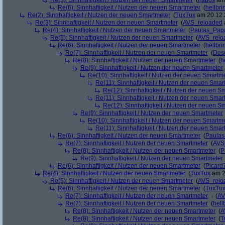
Re(5): Sinnhaftigkeit / Nutzen der neuen Smartmeter
(
frabos
am 
Re(6): Sinnhaftigkeit / Nutzen der neuen Smartmeter
(
hellbri
Re(2): Sinnhaftigkeit / Nutzen der neuen Smartmeter
(
TuxTux
am 20.12.
Re(3): Sinnhaftigkeit / Nutzen der neuen Smartmeter
(
AVS_reloaded
Re(4): Sinnhaftigkeit / Nutzen der neuen Smartmeter
(
Paulas_Pap
Re(5): Sinnhaftigkeit / Nutzen der neuen Smartmeter
(
AVS_relo
Re(6): Sinnhaftigkeit / Nutzen der neuen Smartmeter
(
hellbri
Re(7): Sinnhaftigkeit / Nutzen der neuen Smartmeter
(
Deso
Re(8): Sinnhaftigkeit / Nutzen der neuen Smartmeter
(
h
Re(9): Sinnhaftigkeit / Nutzen der neuen Smartmeter
Re(10): Sinnhaftigkeit / Nutzen der neuen Smartm
Re(11): Sinnhaftigkeit / Nutzen der neuen Smar
Re(12): Sinnhaftigkeit / Nutzen der neuen S
Re(11): Sinnhaftigkeit / Nutzen der neuen Smar
Re(12): Sinnhaftigkeit / Nutzen der neuen S
Re(9): Sinnhaftigkeit / Nutzen der neuen Smartmeter
Re(10): Sinnhaftigkeit / Nutzen der neuen Smartm
Re(11): Sinnhaftigkeit / Nutzen der neuen Smar
Re(6): Sinnhaftigkeit / Nutzen der neuen Smartmeter
(
Paula
Re(7): Sinnhaftigkeit / Nutzen der neuen Smartmeter
(
AVS
Re(8): Sinnhaftigkeit / Nutzen der neuen Smartmeter
(
P
Re(9): Sinnhaftigkeit / Nutzen der neuen Smartmeter
Re(6): Sinnhaftigkeit / Nutzen der neuen Smartmeter
(
Picard
Re(4): Sinnhaftigkeit / Nutzen der neuen Smartmeter
(
TuxTux
am 2
Re(5): Sinnhaftigkeit / Nutzen der neuen Smartmeter
(
AVS_relo
Re(6): Sinnhaftigkeit / Nutzen der neuen Smartmeter
(
TuxTu
Re(7): Sinnhaftigkeit / Nutzen der neuen Smartmeter
(
AV
Re(7): Sinnhaftigkeit / Nutzen der neuen Smartmeter
(
hell
Re(8): Sinnhaftigkeit / Nutzen der neuen Smartmeter
(
A
Re(8): Sinnhaftigkeit / Nutzen der neuen Smartmeter
(
T