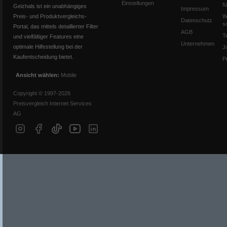
Einstellungen
f
Geizhals ist ein unabhängiges
Impressum
Preis- und Produktvergleichs-
W
Datenschutz
s
Portal, das mittels detaillierter Filter
AGB
T
und vielfältiger Features eine
Unternehmen
optimale Hilfestellung bei der
J
Kaufentscheidung bietet.
P
Ansicht wählen:
Mobile
Copyright © 1997-2026
Preisvergleich Internet Services
AG